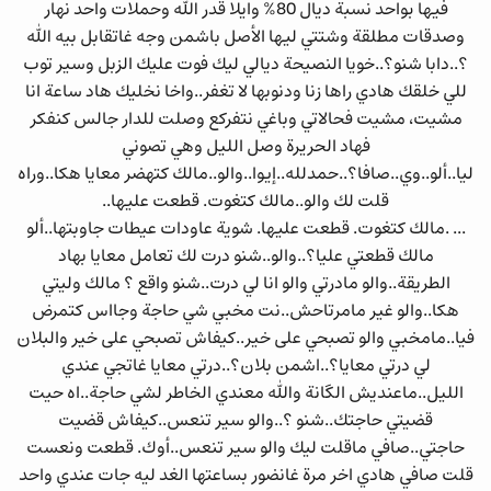
فيها بواحد نسبة ديال 80% وايلا قدر الله وحملات واحد نهار
وصدقات مطلقة وشتتي ليها الأصل باشمن وجه غاتقابل بيه الله
؟..دابا شنو؟..خويا النصيحة ديالي ليك فوت عليك الزبل وسير توب
للي خلقك هادي راها زنا ودنوبها لا تغفر..واخا نخليك هاد ساعة انا
مشيت، مشيت فحالاتي وباغي نتفركع وصلت للدار جالس كنفكر
فهاد الحريرة وصل الليل وهي تصوني
ليا..ألو..وي..صافا؟..حمدلله..إيوا..والو..مالك كتهضر معايا هكا..وراه
قلت لك والو..مالك كتغوت. قطعت عليها..
... .مالك كتغوت. قطعت عليها. شوية عاودات عيطات جاوبتها..ألو
مالك قطعتي عليا؟..والو..شنو درت لك تعامل معايا بهاد
الطريقة..والو مادرتي والو انا لي درت..شنو واقع ؟ مالك وليتي
هكا..والو غير مامرتاحش..نت مخبي شي حاجة وجااس كتمرض
فيا..مامخبي والو تصبحي على خير..كيفاش تصبحي على خير والبلان
لي درتي معايا؟..اشمن بلان؟..درتي معايا غاتجي عندي
الليل..ماعنديش الگانة والله معندي الخاطر لشي حاجة..اه حيت
قضيتي حاجتك..شنو ؟..والو سير تنعس..كيفاش قضيت
حاجتي..صافي ماقلت ليك والو سير تنعس..أوك. قطعت ونعست
قلت صافي هادي اخر مرة غانضور بساعتها الغد ليه جات عندي واحد