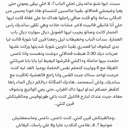
سبت..ايوا شنو ماغديش تحلي الباب؟..لا خلي يبقى يصوني حتى
يعيا وغيمشي فحالاتو. بقينا جالسين كنتسناو هاد خونا يحبس من
الدقان ساعة والو قلت صافي راجلها هداك جا على غفلة قلت ليها
حلي أنا غانبقى فالبيت لاخر. مشات حلات وهي تلقى سانديك راس
الحمار كانت وصاتو يجيب ليها الضوبل ديال سوارت ديال باب
العمارة. سدات الباب وخعيطات ليل رجعنا فين كنا شوية قالت ليا
بدى كيشوف ليا فصدري بقينا داوين شوية شديتها وركت عليها
ضربات ديك 2:30 هبطت فحالاتي دوشت ونعست وانا ناعس
حلمت بيها حاملة وداكشي فكرشها كيعيط ليا بابا بابا ضرباتني
الفيقة مع 6 ووليت كنحلم نفس الحلمة يوميا. الغد ليه كنت
خرجت لواحد سناك جبت القس وانا راجع فالعشية تلاقيت مع
سانديك..واش أسمحمد..هاديك المگانة ديالكم ديال الماء راها
كتقطر خصكم تبدلو ليها داك الفران..حتى يجي الواليج ونشوف
معاه..جيت عندك لبارح فالليل كنت باغي طورنوفيس ومالقيتكش
فين كنتي..
..ومالقيتكش فين كنتي..كنت ناعس..ناعس وماسمعتيش
صونيط؟..لا..علامن كتكدب عليا ولا على راسك..كيفاش