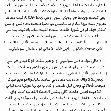
للدار تصادفت معاها فدروج لا سلام لاكلام راجلها مبانش ليا الغد
ليه كنت جاي وانا نلقاه قدام العمارة كيتكيف قلت ليه ديك السلام
بقى كيطلع ويهبط فيا بعينيه شوية وهي تهبط ختنا تلاقيت معاها
فدروج قلت ليها سلام ماشافتش فيا بمرة طلعت فحالاتس جالس
كنفكر فهاد لبلان شوية طلعت لسطح لقيت سانديك كيصايب شي
لعيبات تما مشيت عندو..واش اسمحمد..فين اش حب
الخاطر..اودي فيناهو الخاطر..علاش مالك..سمحمد قلتي لداك خونا
شي حاجة؟..شكون..راجل ختنا..لا مالي قواد علاش سولتيني..
...لا مالي قواد علاش سولتيني..والو غير شفت خونا كيدير فيا شي
شوفات ماشي تال لهيه..ماعرفتش اولدي داكشي بيناتكم..وقلت
زعما لاتكون قلتي ليه شي حاجة حيت انا عارفك فمك كبير خصك غير
تهضر..لا لا والله مادويت معاه ربي شاهد عليا..والموهيم طهلا.
هبطت فحالاتي وصل ليل طلعت واتساب ديالها لقيتها مبلوكياني
تلاحيت نعس حلمت تاني بنفس الحلمة الغد ليه كنت جاي
تصادفت معاها فدروج هازة واحد كروصة ديال لخضرة فدروج بقات
كتسناني باش نقوليها نعاونك ساعة دزت من جنب وطلعت
فحالاتي، من ورا داك نهار مابقيتش دويت معاها بمرة قلت صافي