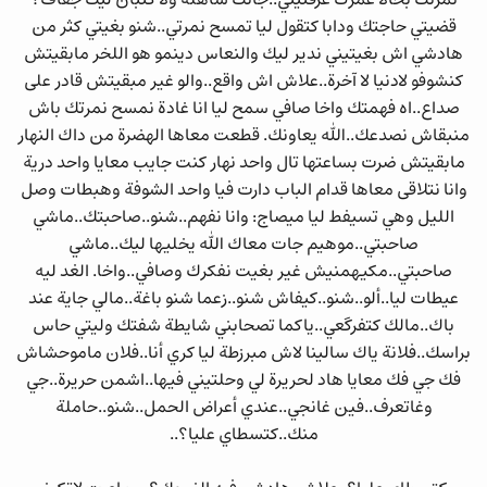
نمرتك بحالا عمرك عرفتيني..جاتك ساهلة ولا كنبان ليك جفاف؟
قضيتي حاجتك ودابا كتقول ليا تمسح نمرتي..شنو بغيتي كثر من
هادشي اش بغيتيني ندير ليك والنعاس دينمو هو اللخر مابقيتش
كنشوفو لادنيا لا آخرة..علاش اش واقع..والو غير مبقيتش قادر على
صداع..اه فهمتك واخا صافي سمح ليا انا غادة نمسح نمرتك باش
منبقاش نصدعك..الله يعاونك. قطعت معاها الهضرة من داك النهار
مابقيتش ضرت بساعتها تال واحد نهار كنت جايب معايا واحد درية
وانا نتلاقى معاها قدام الباب دارت فيا واحد الشوفة وهبطات وصل
الليل وهي تسيفط ليا ميصاج: وانا نفهم..شنو..صاحبتك..ماشي
صاحبتي..موهيم جات معاك الله يخليها ليك..ماشي
صاحبتي..مكيهمنيش غير بغيت نفكرك وصافي..واخا. الغد ليه
عيطات ليا..ألو..شنو..كيفاش شنو..زعما شنو باغة..مالي جاية عند
باك..مالك كتفرگعي..ياكما تصحابني شايطة شفتك وليتي حاس
براسك..فلانة ياك سالينا لاش مبرزطة ليا كري أنا..فلان ماموحشاش
فك جي فك معايا هاد لحريرة لي وحلتيني فيها..اشمن حريرة..جي
وغاتعرف..فين غانجي..عندي أعراض الحمل..شنو..حاملة
منك..كتسطاي عليا؟..