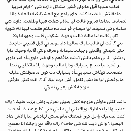
نقلب عليها قبل مانولي فشي مشكل دازت شي 4 ايام تقريبا
ماعقلتش بالضبط كنت جاي راجع مع العشية كيف العادة وانا
نتصادف معاها فدروج قالت ليا سلام شفت فيها وطلعت. دازت شي
ساعة وهي تسيفط ليا ميصاج فواتساب: سلام طلعت ليها vu شوية
تاني قالت ليا مالك قالب وجهك..شكولي قالب وجهو انا ولا
نتي؟..نت لي قالب..اوك سالينا دابا..وصافي قول قضيتي حاجتك
حتى شبعتي وقلبتي وجهك..سيمانة وصرف ونتي قالبة وجهك دابا
رديتيني انا لي مامزيانش؟..نت مافاهم والو غير داوي..أه غير داوي
..را تجبد ليا صداع بسبابك ودابا قالب وجهك بلا ماتخليني نبدا
نتعصب..كيفاش بسبابي..أه بسبابك نت كون ماتعرفتش عليك
مايوقعش ليا هادشي كامل..أش درت ليك أنا؟..انت كنتي عارفني
مزوجة لاش بغيتي نمرتي..
..انت كنتي عارفني مزوجة لاش بغيتي نمرتي..واش بززت عليك؟ ياك
عطيتيها ليا بخاطرك وياك نتي لي طلبتي مني نطلع عندك..أه حيت
كنت نصحبك راجل كون قمعتك مانوصلش لهادشي..دابا لاش هاد
الهضرة؟ واش ديت لك شي حاجة؟ راك باقة مع راجلك انا نمسح