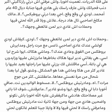
على قلة الدريات..تعميت اخويا..واش عرفتي اش درتي رارتاكبتي أكبر
دنب فحياتك واش عارف راسك بلي هادي فيها جنابة ديال 40 عام
أمحمد..اودي لي وقع وقع..اجي بعدا درتي بروطيكس؟..لا..مالك
مكلخ اصاحبي تال هاد درجة..علاش ويلا قدر الله لحتي فيها
وحملات اش غادي دير لمن غاتعطي وجهك؟..
..وحملات اش غادي دير لمن غاتعطي وجهك ؟..اودي..كيفاش اودي
كولشي عندك عادي اصاحبي ناعس مع مرت راجل ومدايرش
بروطكس من الفوق وعادي عندك؟..وماشي هكاك..ايوا شرح ليا
اسي..هي بغاتني ندير ليها هكاك بخاطرها مابززتش عليها وزايدون
هي لي باغة..أسي ماقلتش لك بززتي عليها مرا راجلها بعيد عليها را
غادير كثر من هكا وماشي هدا هو المشكل..وشنو..قول ليا بعدا
شحال من مرة نعستي معاها..ماعقلتش..كثر من جوج
مرات؟..اه..ومادرتيش بروطكس؟..لا..مسخوط الواليدين نت..صافي
أخويا دابا لي وقع وقع..ايوا وشنو غادير؟..ماعرفتش..شوف انا باغي
غير مصلاحتك هادشي ماكيغفرش عليه الله اخويا باش نكونو
واضحين هادي من جهة ومن جهة تانية نت مادرتيش بروطكس
وماعرفتي راسك لا لحتي فيها ولا لا وايلا جينا للعلم غاتكون لحتي