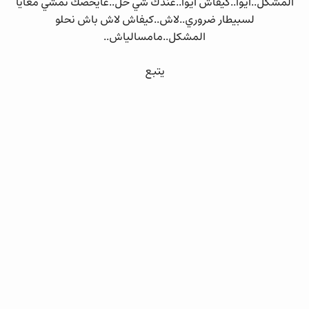
المشكل..ايوا..كيفاش ايوا..عندك شي حل..غايخصك تمشي معايا
لسبيطار ضروري..لاش..كيفاش لاش باش نحلو
المشكل..مامسالياش..
يتبع