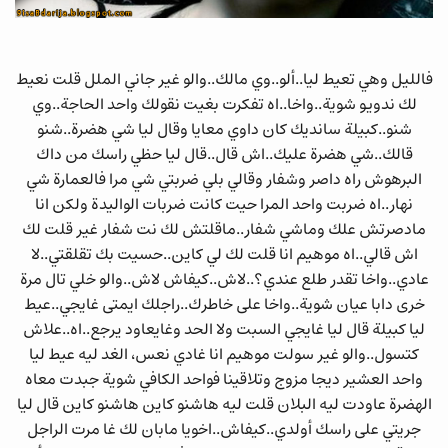
فالليل وهي تعيط ليا..ألو..وي مالك..والو غير جاني الملل قلت نعيط
لك ندويو شوية..واخا..اه تفكرت بغيت نقولك واحد الحاجة..وي
شنو..كبيلة سانديك كان داوي معايا وقال ليا شي هضرة..شنو
قالك..شي هضرة عليك..اش قال..قال ليا حظي راسك من داك
البرهوش راه داصر وشفار وقالي بلي ضربتي شي مرا فالعمارة شي
نهار..اه ضربت واحد المرا حيت كانت ضربات الواليدة ولكن انا
مادصرتش علك وماشي شفار..ماقلتش لك نت شفار غير قلت لك
اش قالي..اه موهيم انا قلت لك لي كاين..حسيت بك تقلقتي..لا
عادي..واخا تقدر طلع عندي؟..لاش..كيفاش لاش..والو خلي تال مرة
خرى دابا عيان شوية..واخا على خاطرك..راجلك ايمتى غايجي..عيط
ليا كبيلة قال ليا غايجي السبت ولا الحد وغايعاود يرجع..اه..علاش
كتسول..والو غير سولت موهيم انا غادي نعس، الغد ليه عيط ليا
واحد العشير ديجا مزوج وتلاقينا فواحد الكافي شوية جبدت معاه
الهضرة عاودت ليه البلان قلت ليه هاشنو كاين هاشنو كاين قال ليا
جريتي على راسك أولدي..كيفاش..اخويا مابان لك غا مرت الراجل