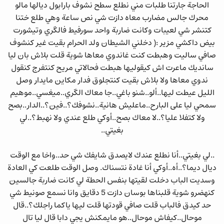
الحاجة جارتنا طلبات مني نطلع سطح نشوف بارابول ديالها مالو
محرك جالس مضارب معاه دازت شي نص ساعة وهي طلع ختنا
كتنشر شي لعيبات وكانت ضاربة واحد سورفيط فالگري وتيشورت
بيض داكشي مزير :( دخلني الشيطان ولد الحرام بقيت غير كنشوف
صافي ساليت وهبطت كنت غاندوي معاها شوية قلت بلاش بان ليا
سانديك ماعرت اش كيقوليها هبطت فحالاتي مريح كنتفرج كنقول
ندوي معاها ولا بلاش بقيت كنتجلوق فدار مكاين مايدار وصل
الليل عيطت ليها..ألو..شنو باغي..جا معاك الگري..ميغسي..موهيم
سمحي ليا على البارح..ماعليش هانية..نشوفك؟..فين؟..الدار..بصح
ولا كتفلا عليا؟..لا معاك بصح..أوكي طلع عندي ولا نهبط؟..لي
بغيتي..
..لي بغيتي..أنا نطلع عندك لايصدق شايفك شي حد..واخا مع الوقت
ديال ديما؟..أه..أوكي أنا غادة نتسناك. وصل الوقت طلعت كي العادة
وسديت الباب دخلت لقيتها بنفس الحطة لي كانت ضاربة جالسين
كنهضرو شوية قلبناها بوسان دازت 5 دقايق وانا نسمع صونيط شي
حد كيدق فالباب قلت صافي قودتها قلت ليها ياكما راجلك؟..قال
موحال..كيفاش موحال..هو مايمكنش يجي دابا قال ليا تال