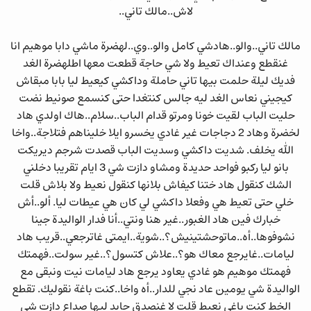
لاش..مالك تاني..
مالك تاني..والو..هادشي كامل والو..وي..لهضرة ماشي دابا موهيم انا
غنقطع وعنداك تعيط ولا شي حاجة قطعت معها اطلهضرة الغد
فديك ليلة حلمت بيها تاني حاملة وداكشي كيعيط ليا بابا مبقاش
كيجيني نعاس الغد ليه جالس كنتغدا حتى كنسمع صونيط نضت
حليت الباب لقيت خونا ومرتو قدام الباب..سلام..هاك اولدي هاد
لخضرة وهاد 2 دجاجات غير غادي يخسرو ايلا خليناهم فتلاجة..واخا
الله يخلف. شديت داكشي وسديت الباب قصدت شرجم ديريكت
بانو ليا ركبو فواحد حديدة ومشاو دازت شي 3 ايام تقريبا دخلني
الشك كنقول هاد ختنا كيفاش بلانها كنقول نعيط ولا بلاش قلت
خلي حتى تعيط هي وفعلا داكشي لي كان هي عيطات ليا. ألو..أش
خبارك فين هاد الغبور..غير هنا ونتي..أنا فدار الواليدة جينا
نشوفوها..أه..ماتوحشتينيش؟..شوية..ايمتى غاترجعي..قريب هاد
ليامات..غايرجع معاك هو؟..علاش كتسول؟..غير سولت..فهمتك
فهمتك موهيم هو غادي يعاود يرجع هاد ليامات نيت ونبقى مع
الواليدة شي يومين عاد نجي للدار..أه واخا..كنت باغة نقوليك. تقطع
الخط كنت باغي نعيط قلت لا غنصدق جابد ليها صداع دازت شي