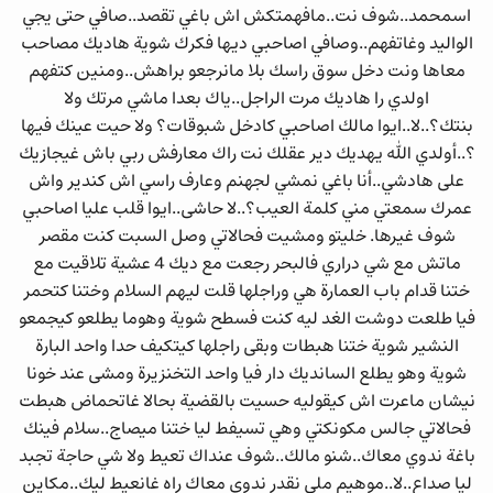
اسمحمد..شوف نت..مافهمتكش اش باغي تقصد..صافي حتى يجي
الواليد وغاتفهم..وصافي اصاحبي ديها فكرك شوية هاديك مصاحب
معاها ونت دخل سوق راسك بلا مانرجعو براهش..ومنين كتفهم
اولدي را هاديك مرت الراجل..ياك بعدا ماشي مرتك ولا
بنتك؟..لا..ايوا مالك اصاحبي كادخل شبوقات؟ ولا حيت عينك فيها
؟..أولدي الله يهديك دير عقلك نت راك معارفش ربي باش غيجازيك
على هادشي..أنا باغي نمشي لجهنم وعارف راسي اش كندير واش
عمرك سمعتي مني كلمة العيب؟..لا حاشى..ايوا قلب عليا اصاحبي
شوف غيرها. خليتو ومشيت فحالاتي وصل السبت كنت مقصر
ماتش مع شي دراري فالبحر رجعت مع ديك 4 عشية تلاقيت مع
ختنا قدام باب العمارة هي وراجلها قلت ليهم السلام وختنا كتحمر
فيا طلعت دوشت الغد ليه كنت فسطح شوية وهوما يطلعو كيجمعو
النشير شوية ختنا هبطات وبقى راجلها كيتكيف حدا واحد البارة
شوية وهو يطلع السانديك دار فيا واحد التخنزيرة ومشى عند خونا
نيشان ماعرت اش كيقوليه حسيت بالقضية بحالا غاتحماض هبطت
فحالاتي جالس مكونكتي وهي تسيفط ليا ختنا ميصاج..سلام فينك
باغة ندوي معاك..شنو مالك..شوف عنداك تعيط ولا شي حاجة تجبد
ليا صداع..لا..موهيم ملي نقدر ندوي معاك راه غانعيط ليك..مكاين