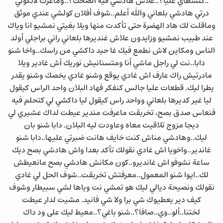
..كتسطاي عليا؟..علاش هادشي فيه الضحك؟..وماعرت لاتكوني
درتي هادشي بلعاني والله أعلم..شوف أفلان كولشي عندي موثق
وماقلت لك هاد الهضرة حتى تأكدت منها ويلا بغيتي نمشيو انا وياك
عند طبيب نمشيو وزايدون علاش غنديرها بلعاني راني براجلي أولد
الناس ومكاين لاش نطمع فيك غا حيد داكشي من راسك..واخا شنو
دابا..نت لي راجل ماشي أنا ومتسنانيش نوريك أش غادير ويلا
مادرتيش راك عارف اش غادي يوقع وشنو غادي يخصك وشنو يقدر
يطرا ليك. قطعات عليا جالس كنفكر فهاد البلان واحد الراس كيقول
ليا غير كديرها بلعاني وواحد راس كيقول ليا داكشي لي كتحلم فيه
فنعاس صدق بصح، تخربقت ماعرفت مندير عيطت لداك عشيري لي
ديجا مزوج تلاقيت معاه وعاودت ليه البلان. دابا شنو بان
ليك..وهادشي مناش كنت خايف هانت ضبرتي عليها..دابا شنو
غاندير..واخويا اش غادي نقولك تأكد بعدا واش هادشي بصح ديك
ساعة نشوفو اش غانديرو..كون مكانش هادشي بصح مانعيطش
لك..ايوا شنو المعمول..معرفتش تخربقت..شوف الحل لي غادي
نقولك ونصيحة ديالي ليك هو تمشي نت وياها لشي سبيطار وشوف
كيف دير يعطيوك شي برا ولا شي فانيد. مشيت لدار عيطت
لختنا..ألو..وي..صافا؟..شنو باغي؟..معيط ليك على ود داك