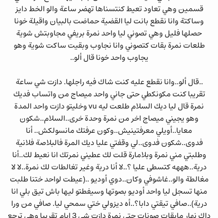
قسمين وهي تعاود تعيط كنتسناها تهضر ساعة والو الخط دايز
وساكتة وانا نقطع بانت ليا القضية حماضت بالبيان واقيلة خونا
حصلها فليل وهي تصوني ليا واحد نمرة بريفي مجاوبتش شوية
طلعات نمرة بقات كتصوني وانا نجاوب وبقيت ساكت شوية وهو
يجاوب واحد خونا قال ألو..
..قال ألو..وانا نقطع عليه كنت شاك فيه راجلها. دازت شي ساعة
تقريبا كنت مكونكطي حتى جاني واحد ميصاج من واتساب فديك
نمرة قال ليا ديك السلام طلعت ليه vu وخليتو دازت واحد المدة
وهو يجيني ميصاج اخر من نمرة وحدة خرى..السلام..شكون
معايا..أويلي معرفتينيش..وكون عرفتك مانسولكش.. أنا
فدوى..شكون فدوى..لي وقفتي عليا ديك المرة فالبلاصة فلانية
وطلبتي مني نمرة وبلامارة قلت لك عطيني نمرتك انا نعيط لك..أنا
درية..هههه كتسطى عليا ؟..لا أنا درية وغير تغالطات لك نمرة..لا لا
مغالطة والو..غاشوفي وكان..دوي أوديو ..(عيطت لواحد ختنا طلبت
منها تسجل ليا واحد أوديو بصوتها وسيفطتو ليها باش تيق بلي انا
درية)..صافي تيقتي دابا؟..أه ديزولي ختي سمحي ليا. صافي من ورا
داك نهار مابقات صونات حتى نمرة دازت شي 3 ايام تقرييا وهي ترجع