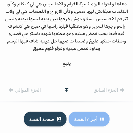
معاها و اجواء الرومانسية الغرام و الاحاسيس هي لي كتكلم وكأن
الكلمات مبقاتش ليها معنى، وكأن الارواح و اللمسات هي لي ولات
تترجم الاحاسيس.. سلاو دوش خرجها بين يديه لبسها بيديه ولبس
راسو وجرها لسرير وهو معنقها قبلها راسها في حين هي كتشوف
فيه فقط بحب غمض عينيه وهو معنقها شوية باستو هي فصدرو
وحطات حنكها عليخ وغمضا ت عنيها حل عينيه شاف فيها اتبسم
وعاود غمض عينيه وغرقو فنوم عميق
يتبع
التنقل بين الأجزاء
الجزء السابق
الجزء الموالي
أجزاء القصة
صفحة القصة