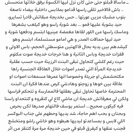
ـ ماسالا قبلتو حتى حتى كان نزل ليها الكسوة برفق خلاتها متحسش
.. باش فالاخير تلقى راسها قدامو بملابس داخلية بيضاء ناصعة
بتوب مشبك مزين عورتها .. حس بخديجة مبقاتش قادرا تسايرو،
حيد بشوية عليها فمو ... بعد شوية راسو وهو كيلعب بشعرها
وماسك راسها من اللور لقاها مغمضة عينيها ابتسم ودفعها شوية و
حيد ليها حمالات الصدر و هي امامو مستسلمة، ابتسم وهو
كيشدهم بين يديه بحال فاكهتين متوسطتي الحجم، باس الاولى و
قفزات خديجة وباس الثانية و هنا خرجات خديجة صوت مكتوم
حيت رغم كلشي كتحاول تبقى البنت الرزينة حيت حسب عقلية
خديدجة المرأة التي تصدر اصوات خلال العلاقة الجنسية راها
مكتحشمش او جريئة وخصوصا انها عمرها مسمعات اصوات او
علاقة بين خوها و زوجتو وهادشي كرص عندها فكرة ان البنت
المحترمة خاصها تحاول تبقى بعقلها فالممارسة و تتحكم فراسها
ولكن لي معرفاتش خديجة ان ماشي كاع لي كنقروه و كنتحداو راسنا
فيه كيكون صحيح... استمر يوسف فالتهام صدرها لكن بحرص
وبحنان و بحب اهم حاجة، شد يديها وحطهم على جناب البوكسر
اللي لابس و بمساعدتو ليديها هبطوه وهو خاشي راشو ومتخشع
فجنب عنقها و كيفرق قبلو في حين خديجة مرة مرة كتنقز من اثر