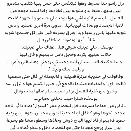
نزل راسو حدا صدرها وهوا كيتنفس حتى حس بيها كتلعب بشعرو
بين يديها، هبط يدو بشوية بين فخادها ولقا نسبة مهمة من
العسل... ابتسم لانو ماشي هوا بوحدو لي جسمو و الشهوة غلبت
لعبة الاجساد ووصلات لهيجانها... تدوق مرة اخرى عسلها و ناض
شوية عليها باس راسها وبدا يفرق بسرعة قبل على كل جسمها شوية
شاف فيها وبصوت منخفض قال
يوسف : حلي عينيك شوفي فيا... عفاك حلي عينيك...
حالات عينيها بتردد وخجل باس مابينهم و قال ليها
يوسف: كنبغيك... سيدتي أنت وحبيبتي، زوجتي وعشيقتي وأمي، ،
ووليت منك وليك ".
وفالوقت لي خديجة مركزة فعينيه و فالجملة لي قال حتى سمعها
قالت " اي " وغمضات عينيها بالوجع في حين ابتسم هوا و نزل راسو
وخرج من خلية العسل بهدوء مبتسما وعنقها بحب وقال
يوسف: شكرا حيت دخلتي لحياتي...
ـ ناض من حداها بسرعة دخل للحمام عمر " لبينوار" بماء دافي تاجه
مجددا نحوها وهو كطفل ازداد حديثا بدون ملابس، هزها بين يديه
حطها فلابينوار قاد ليها البان دوش وخلاها وسطو ، مشا هو بسرعة
بدل ليزار ورجع مجددا حتى هو للحمام دخل وسطو فماء دافي