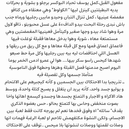
مفعول القبل،كمل يوسف تحياد البوكسر برجلو و بشوية و بحركات
يديه البطيئتين كينزل ليها " الكولوط" وهي معنقاه من كتافو
مغمضة عينيها ، كمل تنزال التبان وحيدو مابين رجليها ورماه جنب
باش نبدى رحلة البحت بيدو الدافءة على عسل محبوبتو ، ذاقو لاول
مرة وهوا شاد بيدو وجها صغير وكيتأمل فعينيها المغمضتين وهي
مستمتعة معاه ، شوية وهوا يدخل معاها فقبلة توغلت فيها
فاعماق اعماق فمها ومع كل قبلة معاها و مع كل ريق من ريقها و
العسل اللي احتافضات ليه بيه بين رجليها وكل مرة حط صبعو
شهدها كيحس راسو سكر بيها.... هوا لي عمرو ادمن الخمر يوما
اليوم اصبح مدمنها فصل القبلة وهزها وحطهاا فوق الناموسية
متأملا جسمها وكل تفصيلة فيه
ـ تذريجيا بدا الاحتكاك بين الجسمين و كأنه كيجبرهم على الالتحام
و يوليو جسد واحد، كأنه يريد ان يتغلل و يصبح كتلة واحدة، ووسط
هاد الاكراه و الاجبار و التمتع بجسدها وجسدو كيسمع اهاتها واخا
بصوت منخفض وحاس بها كتمتع بحالو ، حس بعضوه الذكري
يقدف" سائله" اه وفوق فخدها نعم لم يورجه كانت فقط لعبة بين
الاجسام، ولكن النشوة مكتفهمش تلاحم او لعبة الرغبة فهمات انها
وصلات لقمتها ووصلات لنشوتها بلا ميحس ..توقف على الاحتكاك