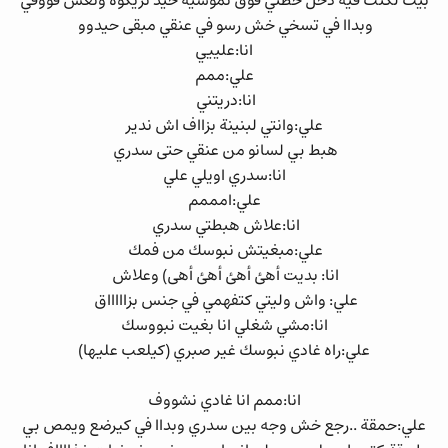
بيت لكنت فيه دخل حطني فوق نموسية حيد تريكوه ونعس فووقي
وبداا في تسخي خش رسو في عنقي مبقى حيدوو
انا:علييي
علي:ممم
انا:دريتني
علي:وانتي لبنينة بزااف اش ندير
هبط بي لسانو من عنقي حتى سدري
انا:سدري اويلي علي
علي:امممم
انا:علاش هبطتي سدري
علي:مبغيتش نبوسك من فمك
انا: بديت أهئ أهئ أهئ أهى) وعلاش
علي: واش وليتي كتفهمي في جنس بزاااااق
انا:مشي شغلي انا بغيت نبووسك
علي:راه غادي نبوسك غير صبري (كيلعب عليها)
انا:ممم انا غادي نشووف
علي:حمقة ..رجع خش وجه بين سدري وبداا في كيرضع ويمص بي