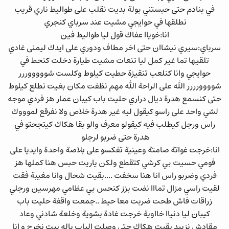
في بنادم حتى حبستني بولة بديت نقلب على طواليط ناري قريب
نطلقها في حوايجي مشيت عند سرباي كنجري
انا:خوياا عفاك قول ليا طواليط فين
سرباي:سيري نيشاان حتى اخر مطاف ودوري على ايدك ليمنى غادي
تلقيها تما غير كمل ليا تنعات مشيت طيارة دخلت كنحط في
حوايجي وانا كنلعب تنقيزة حطيت كيلوط وكلست شوووووررر
شوووورررر الله على الراحة الله مهم نظفت مكان بغيت نطلع كيلوط
حتى كنسمع هدرة ديال دراري حليت باب كيبان عمار هز فردي موجه
لشي واحد على راسو كيقول ليه غير هدرة خلاص ولا نفرقع لموووك
راس ورجل كيطلب فيه كيقولو معرف والو بقا هكاك كيتجحتو في
هدرة حتى ضربو لرجلو
انا:خرجت غواتة صامتة وعينية تفكسو على بلاصة واحدة وايديا على
فومي حسيت بي كرشي كتقطع ولكن ياريت حبس هنا كملها هز
فردي وضربو راس انا هنا سخفت ....بقيت شحال وانا مغيبة فقت
لقيت راسي مزال تمااا نضت بزز كنحس بي عظامي مهرسين ورجلي
زراقات فاش طحت ضربت معا حيط ..جمعت واقفة حليت باب
كيبان ليا دنياا خااوية خرجت غادة بشوية وخلعة شادني وعاد
مقادش نزييد بقيت هكاك حتي وصلت الباب ياله بيت نخرج و انا