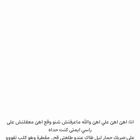
انا: اهئ اهئ علي اهئ والله ماعرفتش شنو وقع اهئ معقلتش على
راسي ايمتى كنت حداه
علي:ضربك حمار ليل ظاك عندو طلعتي قح.. مقطرة وهو كلب تفووو