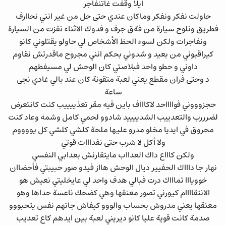
ايلا وقفت غاتنفاجر
حاولت نفكر ونفكر وماكان عندي حتى حل من غير انني نحاارف
فطريق ونلوح سيارة من فةق جرف و فدوك الاثناء نقزت من السيارة
ونفاجرات ولكن لسوء الحظ الأشخاص لي حاولو يقتلوني كانو
كيراقبوني من بعيد و شدوني بحكم انني مجروح ماقدرتش نقاوم
داوني و حطو واحد فبلاصتي كان الوحش لي مسيفطهم
د وحتى فران مقطع يعني لعبة متقونة كان عند بالي غادي نجى
ساعة
حجزوووني فوااااحد لاكاااف باين فيه مقر تعذييييب كنت كانتعرض
لضرررب والتعدييب الشدييييد شادوو لحمي كامل وشمه وعاد كنت
محروق في ايديا مخلو مدرو عليها ملحة كلشي كلشي كل يووووم
ولا أكل لا شرب حتى نفدااات قوتي
ولكن كاااع داك العدااب مايتقارنش بعدابي النفسي
نهار جا داااك الحفيير ديال الوحش هااز فيدو صور حبيبتي فأحضاان
خوويااا تماااك درت فبالي هدف واحد لي عايخليتي نعيش هو
الانتقاااام كيورني تصور معنقها وهي كضحك ناعسة حداها وهو
معنقها يعني مدروش بحساب والووو كيفاش جاتهم نفس يتحبووو
صدمة كانت قوية عليا كانو ديريني لعبة بين ايدهم كاع تعديب