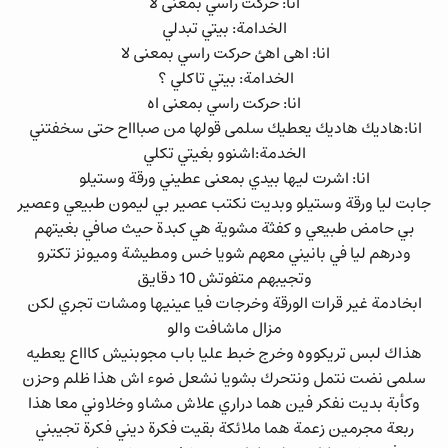
انا: حركت راسي بمعنى لا
الخدامة: بيتي تبدلي
انا: اهى اهئ حركت راسي بمعنى لا
الخدامة: بيتي تاكلي ؟
انا: حركت راسي بمعنى اه
انا:هاديك هاديك يعطيك سلمى قولها من صباااح حتى سخفتني
الخدمة:اشنوو بغيتي تكلي
انا: اشرت ليها بيدي بمعنى عطيني ورقة وستيلو
جابت ليا ورقة وستيلو وبديت نكتب عصير بي ليمون طبيعي وعصير
بي حامض طبيعي و كفثة مشوية هي كبدة حيث صافي بغيتهم
ودرهم ليا في بانيني معهم شويا خس ومطيشة وميونز تكترو
وتجيبهم متفوتش 10 دقايق
ابخادمة غير قرات الورقة وخرجات فيا عينيها ومشات تجري لكن
مزال ماشافت والو
هذاك لبس تريكووه وخرج خبط عليا باب مجوبنيش كاااع يعطيه
سلمى نضت نتمل ونتحرك بشويا نشعل ضوء اش هذا ظلم وحزن
وكأبة بديت نفكر فين هما دراري علاش مشاو وخلاوني معا هذا
ربعة مجرمين زعمة هما ملائكة بقيت فكرة ديني فكرة تجيبني