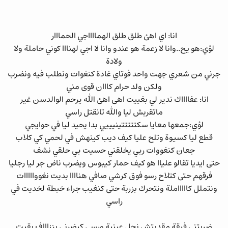
انا: اي اهئ طلق طلق الهمااااجي الحمااار
لؤي:هو يح..وانا لا زعمة هو عندو وانا لا اجي لهنااا كوني حاملة ولا
ولادة
جرني من شعري جهت واحد فوتاي غادة كنغوات ونطلب فيه ونضرب
ولكن ولد حرام كااان قوى مني
انا: عفااااك ندير لي بغييت اهى اهئ الله يرحم الوالدسن غير
ماتقربش ليا والله تانقتل راسي
لؤي:جمعها معايا سكتتتتتينيييي بدا يحيد ليا في حوايجي
قطع ليا كسيوة وتلح عليا كيف ديب كينهش في لحمي كي كلاب
جعان كنغووات ربي يخلقني حسيت بي حلقي نشف
حتى ايديا تقالو علياا هو كيف حمار كيبوس ويضرب ناض جر ليا رجليا
فرقهم حتى كتلاح رسو فوق كرشي صافي هناااا بديت نغووااااات
ونتملل كاااااملة ونتحرك بزربة حتى كنغيب جراء خبطة لخديت في
راسي
ضربتني فيقة مقديتش نحل عينية ورسي كيضرني بززاااف بقيت