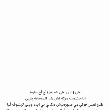
علي:(عض على شنيفو) أح أح حلوة
انا:حشمت مركة اش هذا المسخة ياربي
طلع نعس فوقي مي مفورصيش مكالي بي ايده وبقى كيشوف فيا