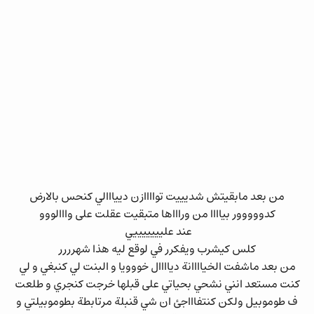
من بعد مابقيتش شديييت تواااازن دييااالي كنحس بالارض
كدووووور بياااا من وراااها متبقيت عقلت على وااالووو
عند عليييييييي
كلس كيشرب ويفكرر في لوقع ليه هذا شهرررر
من بعد ماشفت الخياااانة دياااال خووويا و البنت لي كنبغي و لي
كنت مستعد انني نشحي بحياتي على قبلها خرجت كنجري و طلعت
ف طوموبيل ولكن كنتفاااجئ ان شي قنبلة مرتابطة بطوموبيلتي و