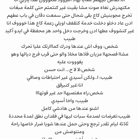
مكنهدرش نعاه صوت مشا بقيت غير كنتمتم حتى كلمة مبغات
تخرج مجوبنيش كاع بقى شحال حتى سمعت دقان في باب عطهم
ادن عاد دخلو دخلت خدمة كتقفف اويلي زعمة كاع هذا خوووف انا
غير كنشووف عطها ادن وخرجت دخل واحد هز محفظة في ايدو أكيد
طبيب
شخص: ووف اش عندها ودرك كمااارتك عليا تحرك
مشاا فصحهاا مزيان فلاها مخلا والو حتى قرب فرج ديالها وهو
يغوووت عليه
شخص:لا لا ح... انت حسن
طبيب: ا..ولكن أسيدي غير احتياطات وصافي
انا:غير كنبرقق
شخص:راه مغتصبهاا حد غير فوتهااا
طبيب: واخا أسيدي
اشنو عندها من هادشي كامل
طبيب:تعرضات لصدمة سبات ليها في فقدان نطق لمدة محددة
ثلاتة ليام تقدر ترجع وحتى حمل عندها شويا ضرار خاصها راحة
ومتنوضش من