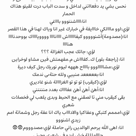
نحس بشي يد دفعااتني لداخل و سدت الباب درت لقيتو هذاك
الحمار
انا:ااااشننووو باااغي
لؤي:اوو مااالكي خااايفة في خبارك غير انا وياك لهنا في هذا القصر
انا:(مصدومة)أشنووووو كيفااااااش ااااناااا وووويااااك بووحدناااا
هناااا
لؤي: جاتك عجب الغزالة ؟؟؟
انا: (راجعة بلور) ك..كفاااش م.مفهمتش فين مشاو لوخراين
لؤي:مشاااااووو بااااح هههه ليوم نوريك رجل كيف ديرة
انا:بعععععد منييي ولله حتةىى ندمك
لؤي:(كيقرب) تو تو تو الغزااالة شنو غاديري
انا:أهئ أهئ أهئ عفاااك بعدد مننننني
بقى كيقرب مني تا لصقني مع الحيط وبدى يلعب لي فخصلات
شعري
لؤي:امممم كتبكي وعفاكيا والاداااب ياك انا عفة رجل وشماتة امم
زيدي اشنووو
انا: اهى الله يرحم الوالدين راني حاملة لؤي:مصدوووم😨😨
حاااملللة خش ايدو في شعري وجرني