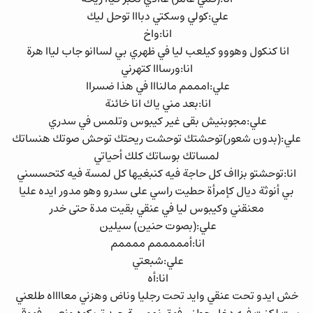
علي:كولي وسكتي دبااا توحل ليك
انا:واخ
انا كنكول وهووو كيلعب ليا في ظهري بي لساانو جاب لياا هرة
انا:ورسااا كتهرني
علي:امممم مالنااا في هذا ضسراا
انا:بعد مني ياك انا خائنة
علي:مجوبنيش بقى غير كيبوس وتلمس في سدري
علي:(بدون شعور)توحشتك توحشت ريحتك توحش صوتك هنساتك
لمساتك بوساتك كلك أحياتي
انا:توحشتو بزااف كل حاجة فيه كنبغيها كل لمسة فيه كتحسسني
بي أنوثة ديال كإمرأة حطيت راسي على سدرو وهو مدور ايده عليا
معنقني وكيبوس ليا في عنقي بقيت مدة حتى خدر
علي:(بصوت حنين) سيلين
انا:أمممممم ممممم
علي:شبعتي
انا:أه
خش ايدو تحت عنقي وايد تحت رجليا وناض وهزني معااااه طلعني