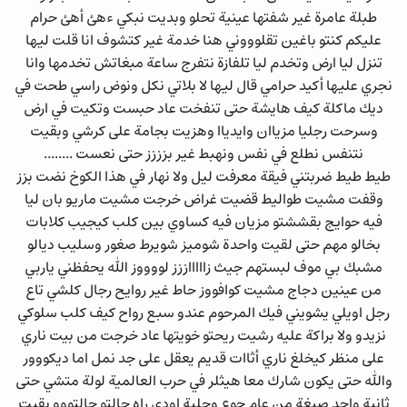
طبلة عامرة غير شفتها عينية تحلو وبديت نبكي ءهئ أهئ حرام
عليكم كنتو باغين تقلوووني هنا خدمة غير كتشوف انا قلت ليها
تنزل ليا ارض وتخدم ليا تلفازة نتفرج ساعة مبغاتش تخدمها وانا
نجري عليها أكيد حرامي قال ليها لا بلاتي نكل ونوض راسي طحت في
ديك ماكلة كيف هايشة حتى تنفخت عاد حبست وتكيت في ارض
وسرحت رجليا مزياان وايدياا وهزيت بجامة على كرشي وبقيت
نتنفس نطلع في نفس ونهبط غير بزززز حتى نعست ........
طيط طيط ضربتني فيقة معرفت ليل ولا نهار في هذا الكوخ نضت بزز
وقفت مشيت طواليط قضيت غراض خرجت مشيت ماريو بان ليا
فيه حوايج بقششتو مزيان فيه كساوي بين كلب كيجيب كلابات
بخالو مهم حتى لقيت واحدة شوميز شويرط صغور وسليب ديالو
مشبك بي موف لبستهم جيث زاااااززز لووووز الله يحفظني ياربي
من عينين دجاج مشيت كوافووز حاط غير روايح رجال كلشي تاع
رجل اويلي يشويني فيك المرحوم عندو سبع رواح كيف كلب سلوكي
نزيدو ولا براكة عليه رشيت ريحتو خويتها عاد خرجت من بيت ناري
على منظر كيخلغ ناري أثاات قديم يعقل على جد نمل اما ديكووور
والله حتى يكون شارك معا هيثلر في حرب العالمية لولة متشي حتى
ثانية واحد صبغة من عام جوع وحلبة اودي راه حالتو حالتووو بقيت