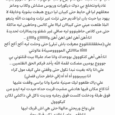
غاديةونتخلع بي دوك ديكورات وريوس مشاش وكلاب وماعز
معلقهم ليا في حايط حتى كيبان ليا دروج هبطت بشوية وخايفة لا
يهود بيا حيث بان ليا قديم حتى نزلت غير نزلت وشهدت الله يتبعو
البلا طلعت عيني حتى كيبااان ليااا علي كالس وحاطين ليه ماكلة
حتى من كلاص حاطينووو ليه صافي غير شفتو وديمااارات لحديدة
انا:أهئ أهئ اهئ اهئ أهئ وااااااااع واااااع ..
علي:(مخققلللللووع معرفت باش تبلى) حتى وحلت ليه أكح أكح أكح
ااااأاا ماااالكي المووووصيبةة عااوتني
انا:أهى أهى كتكووول بووحدك وانا صاد عليااا بيت قتلتوني بي
جوووع يومين مضكت لقمة الله يأخد فيكم الحق الظلمين ..
علي:انا ياله بغيت نبدا نكول حتى وقفتي علي كيف مول كراء
انا:بيبيبووو أه أه أه (في خاطر حنان فضلي)
علي:ياك طلعوو ليك صينية عامرة وانا براسي وقفت عليها
أنا:كاع مكان فيها هادشي مشيت قربت حداه حيدت ليه ايدو من
فوق طبلة ودخلت كلست فوق رجليه وبديت ناكل في داكشي لكان
كيكووول
علي:واخ وريحتي مالهاا حتى هي اش قربك ليها
انا:(فمي عامر) غاادي تكبر فياا ريحة