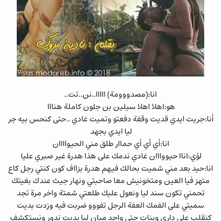
انا:(مصدووومة) ااااا..نن..تت..
هو:اهلا اهلا سيلين بن جلون كاملة هنااا
أنا:جريت ايدي قديت وقفة دفعتو وتميت غادي ..حتى كنحس بيه جر
ليا ايدي بجهد
انا:أي أي أي حماار طلق مني الحيواااان
لؤي:اناا حيووااان غادي ندمك على هذا هدرة غير صبري عليا
انا:حيد بعد مني شميت بحالك فيهم هدرة بزااف كون كنتي رجل كاع
متهز فيا العين ومتخونيش معا صاحبتي ونهار جيث عندك بغيتك
تحمني تكون سند ليا ونعول عليك طلعتي شمتة واخر مرة تجد
سميتي على الفمك العفة الرجل تفووو ضربت فيه وزدت بديت
كنقلب على داري وبنات حتى واحد مبان ليا بديت ندور ونستكشف