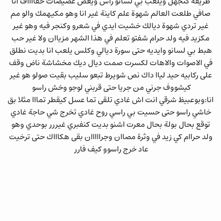
طريقة كتجهل ويلعب بي لسانو راس ويعض عضيضات خفااااف انا
صافي طلعت العالم شهوة علم كاينة غير انا وهو مكيهمك والو مم
غير تردي شهوة ديالك خشيت ايدي في شعرو وكنجر فيه وهو غير
مكزيد فيه ولد حرام شفتو تعلم في هذا الشهر مزياان ولا غير حب
هبط بي لسانو وايديه حتى سورة ديالي وكلس يلعب انا بديت نطلق
في الاصوات والاهات لكسرت صمت ديال ديك مخشاشة ناض وقف
على ركابيه حيد لياا داك نص شويرط تبعو سليب بقيت صولو هو غير
كيشووف جرني من جريا حتى قربني لوجو وخش راسو
انا:وبوعبيظ شرقي انت اش غادي تلقى تما عسل كيقطر تمااا مثلا بق
خاشي راسو حتى حسيت بي راسي روح غادي تخرج شي حاجة غادي
توقع بحال بولة بحال معرت اشنو بديت كنفبري غيررر بوحدي وهو
ولد حراام كي زيد في وثرة مصاان وجرااااان بقى هكاااك حتى ترخيت
عاد خرج راسوو كيف فارر