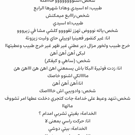
شخص:أشنوووووووو حاااملة
طبيب: اه اسيدي وهادا شهرها الرابع
شخص:رااابع ميمكنش
طبيب:اه اسيدي
شخص:ياله نوووض تهزز تفوووو كلشي مشا في زيرووو
انا: غير كنضور فعينيا اوييلي حاي وليت زيزونة
خرج طبيب ولخور مزال دير عطني غير ظهر غير خرج طبيب وعطيتهاا
لبكى أهئ أهئ أهئ
شخص: (ساهي و كيفكر)
انا: زدت فوتيرة البكا باش يسمعني اهئ اهئ هئ اااهئ هئ
ماااالكي اشنوو خاصك
انا:أهئ أهئ أهئ
شخص: وادوييي اش خااااصك
شخص:تنهد وعيط على خدامة جات كتجري دخلت عطها امر تشووف
مالهاا
الخدامة: بغيتي تشربي امدام ؟
انا: حركت راسي بمعنى لا
الخدامة: بيتي دوشي