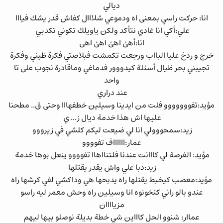
ديالي
انا: حركت راسي بمعنى اه ودموعي شلااال كفاش قدر يشك فيااا
علي:أكي انا غادي نتأكد ولكن ياويلك تكوني تكدبي
انا:أهئ اهئ اهئ اهى
خرج و ردخ عليا البااب ورجعت تكمشت فبلاصتي فكرة ظيني وفكرة
تجيبني بحر ظيال أسئلة كيدووور فدماغي وماقادرة نجوب على تا
واحد
عند دراري
مؤيد:تفووووووو فلت من ايدينا وسيلين خطفهااا وحتى ق.. مطحنا
عليها اش هذا خدمة ديال ز... ي
زيد:سمحووولي انا لي ضيعت ليكم كلشي في زيرووو
عمار:ااااااف تفوووو
مؤيد: الفرصة لي كااانت عندنا فلتنااهاا تفوووو ينعل بوها خدمة
زيد:دبا علي واش يقدر يقتلها
مؤيد:معصب كيخبط يقتلها راه يدبحها هي وداكشي لفي كرشها راه
عندو بالو راني كنخونوه انا وسيلين راه وحش معمر ليه راسو
مزياااان
عماار: شنوو الحل كاااين شي خطة بديلة نوصلو بيها ليهم