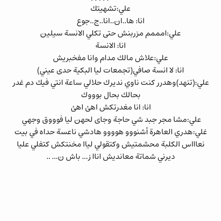
علي:تشهيتك
انا: ها..ان..انا..ج..جوع
علي:امممم مزربنش حتى تكلي الانسة سيلين
انا: الانسة
علي:علاش مالك مدام وانا مفخبريش
انا: لا انسة صافي(تجمعات ليا البكية حدى عيني)
علي:(تنهد)وهدرر كنت ناوي نديرك حلالي ساعة انتي فيك دم غدر
بحالك بحال بوووك
انا: انا مغدرتكش اهئ اهئ
علي:مشا مجر جبد شي حاجة وجاى لحهن ليا فوووق وجهي
غلي:هدري العاهرة أشنووو هوووو هادشي ناعسة حداه في بيت
نعاااس الكلبة محشمتيش وكتقولي لياا مخنتكش كتفلي عليا
ديرني شماتة معانديش اناا ز... باش ن... ..