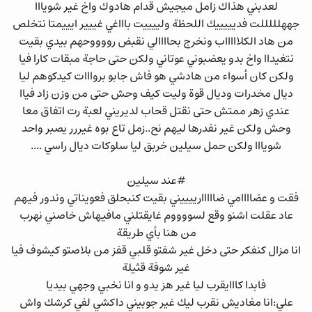
لعدبني هذاك زامل ميجيش قدام هادوك واخ غير شويااا
جههلللللت فديييييك اللحظة ولييييت باااغي غييير ايييمتا نتخلص
من هاد الكلاااااب ونخرج بحاااالي نقبض رووووحهم بيدي بقيت
نتغيداا واخ بدو يعضبوني عوتاني ولكن حتى حاجة مبقات كارا فيا
ولكن كان أسواء من هادشي هو فاش جابو بروااات كيدكوهم ليا
ديال مخدرات وديال قوة وليت كيف وحش حتى من وزن زاد فياا
عندي زهر ممتش حتى نقتل قحاب لديريني لعبة رت اتفاق معا
وحش ولكن غير نفدرها ليهم نح..زمل تاع بوه غيررر يصبر واحد
شويااا ولكن حمل سيلين خربق ليا سلوكات ديال راسي ....
#عند سيلين
فقت و عضاااامي ضااااارييييني بقيت كنبحلق فعويناتي وندور فيهم
عاد عقلت اشنو وقع لسووووم غايقتلني مافيهاش خاصني نهرب
من هنا بأي طريقة
انا مزال كنفكر حتى دخل غير شفتو قلبي قفز من بلاصتو كيشوف فيا
غير شوفة قثيلة
فابدا كااايقرب ليا غير هز يدو و انا نخبي وجهي بيديا
علي:انا مغاديش نقرب ليك غير جوبيني داكشي لفي كرشك واش