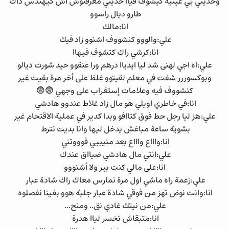
وحديني بي عينيه كيشوف فياا حديني معرفتوش اش كيهندس ذاك
طارو ديال راسوو
انا:مالك
علي:والووو كنشووف اشنوو زاد فيك
انا:كرشي راك كتشوف فيهاا
علي:اه اجي لهنى شد ليا ايدياا درهم ورا عنقوو حيد شورت ديالو
وبوكسوررر شفت في معلم لقيتوو غلظ على أخر مرة بقيت غير
كنشووف فيه وعلامات إستغراب على وجهي 😨😨
انا:في خاطري اويلي هو مال زاد غلاط عندوو هادشي
علي:هز ليا رجل حط فوق كتاافو وبدا كدير في عملية الاقتحام غير
بشوية ساعة مباغش يدخل ليها وانا بديت نترط
انا:واااع واااع بعد منيبيي فوووتني
علي:انتي مال هادشي ضيااق عندك
انا:على مالي كنت بير ولا أشنووو
علي:زعمة راه ماشي اول مرة نمارس معاك راك شادة عبار
انا:وانت نوض تهز من فوقي شادة عبار جلبة هوو بغينا نفصلوه
علي:من نيتك غادي نق.. ومنح...
انا:متبقاش تخسر لياا هدرة