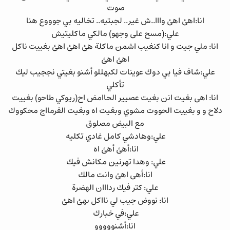
صوت
انا:اهئ اهئ وااا..ش غير.. لجبتيه.. تخاليه بي جوووع هنا
علي:(مسح على وجهو) مالكي ماكليتيش
انا: ملي جيت و انا كنغيب اشمن ماكلة هئ اهئ اهئ بغييت ناكل
اهئ اهئ
علي:شاف فيا بي دوك عوينات لكبهللو أشنو بغيتي نججيب ليك
تأكلي
انا: اهى بغيت انن بغيت عصيير الحاامض اح(ريوكي طاحو) بغييت
دلاح و و بغييت الحووت مشوي وبغيت اه وبغيت الفرمااج محكووك
مع البيض مصلوق
علي:وهادشي كامل غادي تكليه
انا:أهئ أهئ اه
علي: وهدا تهرنين مكانش فيك
انا:أهى اهئ وانت مالك
علي: كتر فيك ردااان الهضرة
انا: نووض جيب لي نااكل ىهئ اهئ
علي:في خبارك
انا:أشنووووو