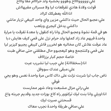
علي:وووووااااخ وهووو يخشيه ولد حراااام معا واااخ
قولت ولادة هادي تفرقعات ليا ولا مسراان مفيهااش
انا:الله يعطيكك كرااد
علي:عجبو الحال حيث داكشي مزيرر واي واحد كيبغي تزيار ماشي
داكشي يدخل كيجري ويلعب
هو في قمة نشوة وعجبو الحال وانا راه كنقول يا معدة تفرقت يا مرارة
واحدة فيهم عاد زاد كملها ولد حرام نزل على فمي كيف هايش دبا
عاد عرفت علاش كان مخاليه هو لخرررر فاش كيبغي يجيبو كيزير ليا
على فمي وكنتجمع وهو كيعجبوو حال مطلقني حتى صافي طبت
خاصة حجم كبار بززاااف
انا:(سخفااانة) علي جيب ليا نشررب عيت
علي:مبقى عندك سووفل
ناض جاب ليا شربت نزلت على داك كاس مرة واحدة نعس وهو يجي
فوقي
علي:راني مزال مشبعت وعاد شهر ممارست
انا:اويلي وانا بنت ليك تركتوور راه كاع بوزات جديد وقديم جربته واخ
قسحتني صبرت ليك
علي:صافي طريقة واحدة نجرب معاك