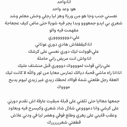
انا:واحد
هو: وعد واحد
نعسني جنب وجا هو من ورياا وهز ليا رجلي وخش معلم وشد
شعري بي ايدو جمعووو وبدا يجر فيه شوياا حتى ماض كيف عجعاجة
مفهمت فيه والو
علي:دوووووووري
انا:كيفففاش هادي دوري عوتاني
علي:قوولت ليك دوري نعسي على كرشك
انا:واش انت مريض راني حاملة
علي:راني قولت لمووووك دوووري قبل منشتف عليك
انا:انا راه ماشي قحبة ديالك تمارس معايا من لور والله لا كانت ليك
العفة رجل طلعتي شمة قواااد لحطك زيدي غير زيدي ليوم يدبح
موووك
جمعها معاايا حتى تلفني على قبلة مبقيت عارفة اش نقدم دورني
على كرشي وانا دموووعي شلال شاد شعري وكيسرح فيه وبعاود
وعقب قلبني على زهري وطلع فوقي وهضر ليا في ودني علاش
قطعتي شعررررررك