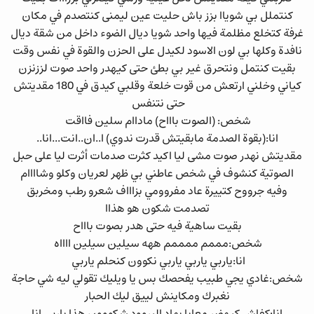
كنتملل بي شوياا بزز باش حليت عين ليمنى كنتصدم في مكان
غرفة كتخلع مظلمة فيها واحد شويا ديال الضوء داخل من شقة ديال
نافدة وكلها بي لون الاسود لكيدل على الحزن والقوة في نفس وقت
بقيت كنتمل ونتحرق غير بي بطئ حتى كيهدر واحد صوت لززنزن
كياني وخلني ارتعش من قوت خلعة وقلبي كيدق في 180 مقديتش
حتى نتنفس
شخص: (الصوت باااح) ماداام سلين فااقت
انا:(بقوة الصدمة مابقيتش قدرت ندوي) ا..ان..انت...انا..
مقديتش نهدر صوت مشى ليا اكيد كثرت صدمات أثرت ليا على حبل
الصوتية كنشوف في شخص عاطني بي ظهر لعريان وكلو وشاااام
وفيه جرووح كتييرة عاد مفروومي بزاااف شعرو رطب ومخربق
تصدمت شكون هو هذاا
بقيت ساهية فيه حتى هدر بصوت باااح
شخص:مممم ممممم ههه سيلين سيلين ااااه
انا:ياربي ياربي ياربي نكوون كنحلم ياربي
شخص:غادي يجي طبيب يفحصك بس يا ويليك تقولي ليه شي حاجة
نغبرك ومكاينش لييق ليك الحبار
انا:كفاش كيهضر معايا بهاد البروود شكووون هذا ياربي انا