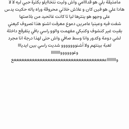
مامتيقة بلي هو قدااامي واش وليت نتخاايلو بكترة حبي ليه لا لا
هادا علي هو فين كان و علاش خلاني محروقة وراه ياله حكيت يدس
على وجهو هو ينترها ليا تا كانت غاتحيد من بلاصتها
شفت فيه وعينيا عامرين دموع معرفت اشنو هذا تصروف كيعني
بقيت غير كنشوف وكنبكي مفهمت والوو راسي بافي يتفرقع داخلة
لشي دومة وكدور وانا وسط صافي واش حتى لهذا درجة انا مجرد
لعبة بينتهم ولا أشنووووووو شديت راسي بين ايديااا
وغوووووواااااااا
وااااااااععععععععععععععععععععععععععععععععععععع