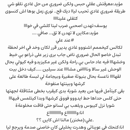
مؤيد:معرفتش عقلي حبس ولكن ضروري من حل غادي نلقو شي
طريقة ضروري غادي تحيب لياا ديك قح.. نوري زمل بوها اش كنسوى
كتفلى عليناااا
يوسف:تهدن اصحبي ضرب لينا كلشي في خوااا
مؤيد:مكاين لا تهدن لا تق... صافي ....
#عند علي
لكالس كيخممم اشنووو غادي يديرر قرر لكان وخد في اخر لحظة
تبدل خاصو الحال ضروري ناض جاب برى زير على ذراعو بي خيط
وخشهااا فيه عاد حاس بي راحة ولكن غير مكيزيدو فيه كيولي بحال
الوحش غير سالا ونااااض مشاااا عند سيلين .....كيف دخل بيت
لقهاااا ناعسة بحال بنيوتة صغيرة وبيجامة لي لبسة طالعة على
كرشها وبينتها منفوخة
بقى كيتأمل فيها من بعيد شوية بدى كيقرب بخطى مثتاقلة لجهتها
حتى كلس حداها حط ايدووو فووق كرشهاا وبدا كيتلمس فيهااا
شويا نزل كيبوس ويلعب بي لسانو حتى فاقت مخلوعةة
انا:وااااااااع وااااااااااع
.علي:(مخنزر) مالنا اش كاين ؟؟
انا:كنحك في عويناتي وهدرت يخليلي كان خاصني صدمة ويرجع ليا