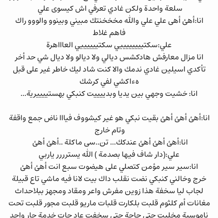
سلعة واحدة ولكن غادي تعرفي اش كيسوى علي
انا:أهئ أهى علي علي والله مخخخنتك مبيني وبينوو والووو راك
فاهم غلاط
علي:سكتييييييييي سكتييييييي العاااهرة
انا مزال معارفش هادكشس ديالي ولا ديالو ولا ديال شي حد أخر
تأكدي اسيلين غادي ندمك والا كنت شاد ليك خاطر غير على قبل
هءاكشي لفي كرشك
انا: خشيت وجهي بين يديا وبدييييت كنبكي بهستييييرية...
انا:أهئ أهئ أهئ بقيت نبكي هو غير كيشووف فيااا ناض جمع واقفة
وتام خارج
انا:أهئ أهئ أهئ عندكك... تن..سى ماكلة ..أهئ أهئ
علي:(دار شاف فيها بصدمة ) الله يسترررر ياربي
انا:سير سير مؤمن كتصلي على هيضوت سبع انت أهئ أهئ
خرج وخالني كنبكي نضت نقلب داك بيت لانا فيه ماشي تاع قبيلة
لجاب ليا سخفة هذا زوين مفرش واعر ومقاد ومجهز ببلاحداث
مغانات أم كلثوم قلبت بلكارت قلبات ماريو قلبت مجور قلبت تحت
ناموسية مخليت حتى حاجة حتى سخفت عاد جات خدمة جار واحد