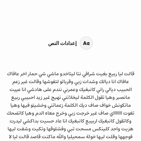
محتوى القصة
ﻗﺎﻟﺖ ﻟﻴﺎ ربيع ﺑﻐﻴﺖ ﺷﺮﺍﻓﻲ ﻧﺘﺎ ﻟﻴﺘﺎﺧﺪﻭ ﻣﺎﺷﻲ ﺷﻲ ﺣﻤﺎﺭ ﺍﺧﺮ ﻋﺎﻓﺎﻙ
ﻋﺎﻓﺎﻙ ﺍﻧﺎ ﺩﻳﺎﻟﻚ ﻭﺷﺪﺍﺕ ﺯﺑﻲ ﻭﻗﺮﺑﺎﺗﻮ ﻟﺘﻔﻮﺷﻬﺎ ﻭﻗﺎﻟﺖ ﻏﻴﺮ ﺯﻋﻢ
ﺍﻟﺤﺒﻴﺐ ﺩﻳﺎﻟﻲ ﺭﺍﻧﻲ ﻛﺎﻧﺒﻐﻴﻚ ﻭﻋﻤﺮﻧﻲ ﻧﻨﺪﻡ ﻋﻠﻰ ﻫﺎﺩﺷﻲ ﺍﻧﺎ ﻋﻴﻴﺖ
ﻣﺎﻧﺼﺒﺮ ﻭﻫﻴﺎ ﺗﻘﻮﻝ ﺍﻟﻜﻠﻤﺔ ﻟﻴﺨﻼﺗﻨﻲ ﻧﻬﻴﺞ ﻏﻴﺮ ﺯﻳﺪ ﺍﺣﺒﻴﺒﻲ ربيع
ﻣﺎﺗﻜﻮﻧﺶ ﺧﻮﺍﻑ ﺻﺎﻑ ﺩﻳﻚ ﺍﻟﻜﻠﻤﺔ ﺯﻋﻤﺎﺗﻨﻲ ﻭﺧﺸﻴﺘﻮ ﻓﻴﻬﺎ ﻭﻫﻴﺎ
ﺗﻐﻮﺕ ﺍﺍﺍﺍﺍﺍﺍﻱ ﺻﺎﻑ ﻏﻴﺮ ﺧﺮﺟﺖ ﺯﺑﻲ ﻭﺧﺮﺝ ﻣﻌﺎﻩ ﺍﻟﺪﻡ ﻭﻫﻴﺎ ﻛﺎﺗﻀﺤﻚ
ﻭﻛﺎﺗﻘﻮﻝ ﻛﺎﻧﺒﻐﻴﻚ اربيبع ﻛﺎﻧﺒﻐﻴﻚ ﺍﻧﺎ ﻋﺎﺩ ﺣﺴﻴﺖ ﺑﺪﺍﻛﺸﻲ ﻟﻴﺪﺭﺕ
ﻫﺰﻳﺖ ﻭﺍﺣﺪ ﻛﻠﻴﻨﻜﺲ ﻣﺴﺤﺖ ﺗﺒﻲ ﻭﻓﺸﻠﻮﻗﻬﺎ ﻭﺗﻜﻴﺖ ﻭﺷﻔﺖ ﻟﻴﻬﺎ
ﻓﻮﺟﻬﻬﺎ ﻭﻗﻠﺖ ﻟﻴﻬﺎ خولة ﺳﻤﺤﻴﻠﻴﺎ ﻭﺍﻟﻠﻪ ﻣﺎﻛﻨﺖ ﻗﺎﺻﺪ ﻗﺎﻟﺖ ﻟﻴﺎ ﻻ