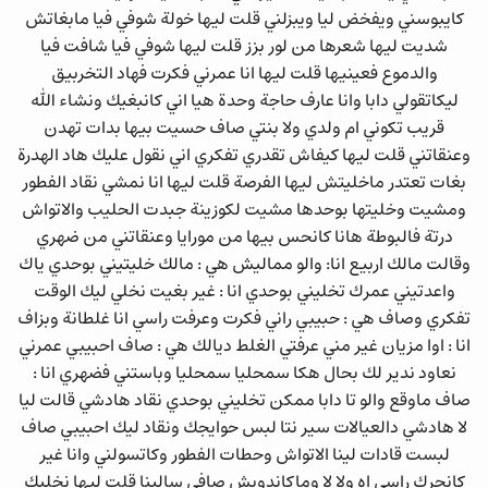
ﻛﺎﻳﺒﻮﺳﻨﻲ ﻭﻳﻔﺨﺾ ﻟﻴﺎ ﻭﻳﺒﺰﻟﻨﻲ ﻗﻠﺖ ﻟﻴﻬﺎ خولة ﺷﻮﻓﻲ ﻓﻴﺎ ﻣﺎﺑﻐﺎﺗﺶ
ﺷﺪﻳﺖ ﻟﻴﻬﺎ ﺷﻌﺮﻫﺎ ﻣﻦ ﻟﻮﺭ ﺑﺰﺯ ﻗﻠﺖ ﻟﻴﻬﺎ ﺷﻮﻓﻲ ﻓﻴﺎ ﺷﺎﻓﺖ ﻓﻴﺎ
ﻭﺍﻟﺪﻣﻮﻉ ﻓﻌﻴﻨﻴﻬﺎ ﻗﻠﺖ ﻟﻴﻬﺎ ﺍﻧﺎ ﻋﻤﺮﻧﻲ ﻓﻜﺮﺕ ﻓﻬﺎﺩ ﺍﻟﺘﺨﺮﺑﻴﻖ
ﻟﻴﻜﺎﺗﻘﻮﻟﻲ ﺩﺍﺑﺎ ﻭﺍﻧﺎ ﻋﺎﺭﻑ ﺣﺎﺟﺔ ﻭﺣﺪﺓ ﻫﻴﺎ ﺍﻧﻲ ﻛﺎﻧﺒﻐﻴﻚ ﻭﻧﺸﺎﺀ ﺍﻟﻠﻪ
ﻗﺮﻳﺐ ﺗﻜﻮﻧﻲ ام ﻭﻟﺪﻱ ﻭﻻ ﺑﻨﺘﻲ ﺻﺎﻑ ﺣﺴﻴﺖ ﺑﻴﻬﺎ ﺑﺪﺍﺕ ﺗﻬﺪﻥ
ﻭﻋﻨﻘﺎﺗﻨﻲ ﻗﻠﺖ ﻟﻴﻬﺎ ﻛﻴﻔﺎﺵ ﺗﻘﺪﺭﻱ ﺗﻔﻜﺮﻱ ﺍﻧﻲ ﻧﻘﻮﻝ ﻋﻠﻴﻚ ﻫﺎﺩ ﺍﻟﻬﺪﺭﺓ
ﺑﻐﺎﺕ ﺗﻌﺘﺪﺭ ﻣﺎﺧﻠﻴﺘﺶ ﻟﻴﻬﺎ ﺍﻟﻔﺮﺻﺔ ﻗﻠﺖ ﻟﻴﻬﺎ ﺍﻧﺎ ﻧﻤﺸﻲ ﻧﻘﺎﺩ ﺍﻟﻔﻄﻮﺭ
ﻭﻣﺸﻴﺖ ﻭﺧﻠﻴﺘﻬﺎ ﺑﻮﺣﺪﻫﺎ ﻣﺸﻴﺖ ﻟﻜﻮﺯﻳﻨﺔ ﺟﺒﺪﺕ ﺍﻟﺤﻠﻴﺐ ﻭﺍﻻﺗﻮﺍﺵ
ﺩﺭﺗﺔ ﻓﺎﻟﺒﻮﻃﺔ ﻫﺎﻧﺎ ﻛﺎﻧﺤﺲ ﺑﻴﻬﺎ ﻣﻦ ﻣﻮﺭﺍﻳﺎ ﻭﻋﻨﻘﺎﺗﻨﻲ ﻣﻦ ﺿﻬﺮﻱ
ﻭﻗﺎﻟﺖ ﻣﺎﻟﻚ ﺍربيع ﺍﻧﺎ: ﻭﺍﻟﻮ ﻣﻤﺎﻟﻴﺶ ﻫﻲ : ﻣﺎﻟﻚ ﺧﻠﻴﺘﻴﻨﻲ ﺑﻮﺣﺪﻱ ﻳﺎﻙ
ﻭﺍﻋﺪﺗﻴﻨﻲ ﻋﻤﺮﻙ ﺗﺨﻠﻴﻨﻲ ﺑﻮﺣﺪﻱ ﺍﻧﺎ : ﻏﻴﺮ ﺑﻐﻴﺖ ﻧﺨﻠﻲ ﻟﻴﻚ ﺍﻟﻮﻗﺖ
ﺗﻔﻜﺮﻱ ﻭﺻﺎﻑ ﻫﻲ : ﺣﺒﻴﺒﻲ ﺭﺍﻧﻲ ﻓﻜﺮﺕ ﻭﻋﺮﻓﺖ ﺭﺍﺳﻲ ﺍﻧﺎ ﻏﻠﻄﺎﻧﺔ ﻭﺑﺰﺍﻑ
ﺍﻧﺎ : ﺍﻭﺍ ﻣﺰﻳﺎﻥ ﻏﻴﺮ ﻣﻨﻲ ﻋﺮﻓﺘﻲ ﺍﻟﻐﻠﻂ ﺩﻳﺎﻟﻚ ﻫﻲ : ﺻﺎﻑ ﺍﺣﺒﻴﺒﻲ ﻋﻤﺮﻧﻲ
ﻧﻌﺎﻭﺩ ﻧﺪﻳﺮ ﻟﻚ ﺑﺤﺎﻝ ﻫﻜﺎ ﺳﻤﺤﻠﻴﺎ ﺳﻤﺤﻠﻴﺎ ﻭﺑﺎﺳﺘﻨﻲ ﻓﻀﻬﺮﻱ ﺍﻧﺎ :
ﺻﺎﻑ ﻣﺎﻭﻗﻊ ﻭﺍﻟﻮ ﺗﺎ ﺩﺍﺑﺎ ﻣﻤﻜﻦ ﺗﺨﻠﻴﻨﻲ ﺑﻮﺣﺪﻱ ﻧﻘﺎﺩ ﻫﺎﺩﺷﻲ ﻗﺎﻟﺖ ﻟﻴﺎ
ﻻ ﻫﺎﺩﺷﻲ ﺩﺍﻟﻌﻴﺎﻻﺕ ﺳﻴﺮ ﻧﺘﺎ ﻟﺒﺲ ﺣﻮﺍﻳﺠﻚ ﻭﻧﻘﺎﺩ ﻟﻴﻚ ﺍﺣﺒﻴﺒﻲ ﺻﺎﻑ
ﻟﺒﺴﺖ ﻗﺎﺩﺍﺕ ﻟﻴﻨﺎ ﺍﻻﺗﻮﺍﺵ ﻭﺣﻄﺎﺕ ﺍﻟﻔﻄﻮﺭ ﻭﻛﺎﺗﺴﻮﻟﻨﻲ ﻭﺍﻧﺎ ﻏﻴﺮ
ﻛﺎﻧﺤﺮﻙ ﺭﺍﺳﻲ ﺍﻩ ﻭﻻ ﻻ ﻭﻣﺎﻛﺎﻧﺪﻭﻳﺶ ﺻﺎﻓﻲ ﺳﺎﻟﻴﻨﺎ ﻗﻠﺖ ﻟﻴﻬﺎ ﻧﺨﻠﻴﻚ