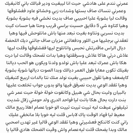
ﻋﻤﺮﻧﻲ ﻧﻨﺪﻡ ﻋﻠﻰ ﻫﺎﺩﺷﻲ ﺣﻴﺖ ﺍﻧﺎ ﻟﻴﺒﻐﻴﺖ ﻭﺩﻳﺮ ﻓﺒﺎﻟﻚ ﺑﺎﻧﻲ ﻛﺎﻧﺒﻐﻴﻚ
ﻭﻋﻤﺮﻧﻲ ﻧﻨﺴﺎﻙ ﺻﺎﻑ ﺑﺴﺘﻬﺎ ﻭﺷﺪﺍﺕ ﺯﺑﻲ ﻭﺧﺸﺎﺗﻮ ﻋﺎﻭﺩ ﻓﻔﺸﻠﻮﻗﻬﺎ
ﻭﻗﺎﻟﺖ ﻟﻴﺎ ﺑﺸﻮﻳﺔ ﻋﻠﻴﺎ ﺍﺣﺒﻴﺒﻲ ﺻﺎﻑ ﺑﺪﻳﺖ ﻧﺨﺸﻲ ﻓﻴﻪ ﺑﺸﻮﻳﺔ ﺑﺸﻮﻳﺔ
ﻭﻫﻴﺎ ﻛﺘﺎﻭﻩ ﺷﻲ 5 ﺩﻗﺎﻳﻖ ﺣﺴﻴﺖ ﺑﺮﺍﺳﻲ ﻗﺮﻳﺐ ﻭﺣﺘﺎ ﻫﻴﺎ ﺣﺴﺎﺕ ﻛﻴﺖ
ﺑﺪﻳﺖ ﻧﺴﺮﺑﻲ ﻭﻧﺘﺎﻭﻩ ﺑﻐﻴﺖ ﻧﺒﻌﺪ ﻣﻨﻬﺎ ﺑﺎﺵ ﻣﺎﻧﻠﻮﺣﺶ ﻓﻴﻬﺎ ﻭﻫﻴﺎ
ﺗﻌﻘﺪﻧﻲ ﺑﺮﺟﻠﻴﻬﺎ ﻣﻦ ﺍﻟﻠﻮﺭ ﻭﺩﻓﻌﺎﺗﻨﻲ ﻣﺰﻳﺎﻥ ﺻﺎﻑ ﺟﺎﺗﻨﻲ ﺩﻳﻚ ﺍﻟﻠﺤﻀﺔ
ﺩﻳﺎﻝ ﺍﻟﺮﺍﺱ ﻣﺎﻗﺪﺭﺗﺶ ﻧﺤﺒﺲ ﻭﺍﻧﺎﻧﻠﻮﺡ ﻟﻴﻬﺎ ﻓﻔﺸﻠﻮﻗﻬﺎ ﻭﻗﻠﺖ ﻟﻴﻬﺎ
ﻋﻼﺵ ﺩﺭﺗﻲ ﻫﺎﻛﺎ ﻋﻼﺵ ﻭﺳﺮﻓﻘﺘﻬﺎ ﻭﻫﻴﺎ ﺑﺪﺍﺕ ﺗﻀﺤﻚ ﻭﻗﺎﻟﺖ ﻟﻴﺎ ﺩﺭﺕ
ﻫﻜﺎ ﺑﺎﺵ ﻋﻤﺮﻙ ﺗﺒﻌﺪ ﻋﻠﻴﺎ ﺑﺎﺵ ﻧﻮﻟﺪﻭ ﻭﻟﺪﻧﺎ ﻭﻳﻜﻮﻥ ﻫﻮ ﺍﻟﺤﺐ ﺩﻳﺎﻟﻨﺎ
ﺑﻐﻴﺘﻚ ﺗﻜﻮﻥ ﻣﻌﺎﻳﺎ ﻃﻮﻝ ﺍﻟﻌﻤﺮ ﺩﻳﺎﻟﻚ ﻭﺑﺪﺍ ﺍﻟﺼﻮﺕ ﺩﻳﺎﻟﻬﺎ ﺷﻮﻳﺔ ﺑﺸﻮﻳﺔ
ﻛﺎﻳﻀﻌﻒ ﻭﻫﻴﺎ ﺗﻘﻮﻝ ﺣﺒﻴﺒﻲ ﺑﻐﻴﺖ ﻧﻮﻟﺪ ﻣﻨﻚ ﻧﺘﺎ ﺑﺎﻟﺪﺍﺕ اربيع ﻛﻨﺒﻐﻴﻚ
ﻭﻫﻴﺎ ﺗﻔﻘﺪ ﺍﻟﻮﻋﻲ ﺑﺪﻳﺖ ﻧﺼﺮﻓﻖ ﻓﻴﻬﺎ ﻭﺍﻟﻮ ﺑﺪﻭﻥ ﺟﻮﺍﺏ ﺗﺨﻠﻌﺖ ﻋﻠﻴﻬﺎ
ﺑﺎﻟﺒﻴﺎﻥ ﻭﻟﻴﺖ ﺑﺤﺎﻝ ﺷﻲ ﻫﺒﻴﻞ ﻭﻛﺎﻧﻐﻮﺕ خولة خولة ﺣﻴﺖ ﻋﻤﺮ ﺷﻲ
ﺑﻨﺖ ﺩﺍﺭﺕ ﺑﺤﺎﻝ ﻫﻜﺎ ﺑﺎﻧﺖ ﻟﻴﺎ ﻓﻮﺍﺣﺪ ﺍﻟﺪﺭﻱ ﻭﻟﺪ ﺣﻮﻣﺘﻲ ﺯﻻﻝ ﺷﺪﻳﺖ
ﺗﻴﻠﻴﻔﻮﻧﻲ ﻋﻴﻄﺖ ﻟﻴﻪ ﺗﻴﻴﺖ ﺗﻴﻴﺖ ﺗﻴﻴﺖ ﺍﻟﻮ ﺧﻮﻳﺎ ﻋﺼﺎﻡ ﺍﻫﻼ ربيع ﻣﺎﻟﻚ
ﻣﻌﻴﻂ ﻟﻴﺎ ﻓﻬﺎﺩ ﺍﻟﻮﻗﺖ ﻳﺎﻙ ﻻﺑﺎﺱ ﻗﻠﺖ ﻟﻴﻪ ﺧﻮﻳﺎ ﺑﻼ ﻣﺎﻧﺨﻔﻲ ﻋﻠﻴﻚ
ﺭﺍﻧﻲ ﻛﻨﺖ ﻛﺎﻧﻨﻜﺢ ﻓﻌﺸﻴﺮﺗﻲ ﻭﻫﻴﺎ ﺗﻔﻘﺪ ﺍﻟﻮﻋﻲ ﻗﺎﻟﻴﺎ ﻏﻴﺮ ﺗﻬﺪﻥ ﺍﺻﺤﺒﻲ
ﻣﺎﻟﻚ ﻭﺑﺪﺍ ﻳﻀﺤﻚ ﻗﻠﺖ ﻟﻴﻪﻋﺼﺎﻡ ﻭﺍﺵ ﻭﻗﻴﺖ ﺍﻟﻀﺤﻚ ﻫﺎﺩﻱ ﻗﺎﻟﻴﺎ ﻳﺎ