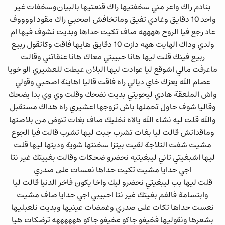
ﺑﻨﺎﺩﻡ ﺭﺍﻙ ﻭﺍﻋﺮ ﻣﻨﻲ ﺳﺨﻔﺘﻴﻬﺎ ﺭﺍﻙ ﻗﻨﻌﺘﻴﻬﺎ ﺑﺎﻟﺒﻴﺎﻥﻭﺳﺨﻔﺎﺕ ﻏﻴﺮ
ﻭﺍﺣﺪ 10 ﺩﻗﺎﻳﻖ ﻭﻏﺎﺩﻱ ﺗﻔﻴﻖ ﻭﻣﺎﺗﺨﺎﻓﺶ ﺍﺻﺤﺒﻲ ﺭﺍﻙ ﻣﻘﻮﺩ ﺍﻭﻭﻭﻭﻑ
ﻋﺎﺩ ﺭﺟﻊ ﻓﻴﺎ ﺍﻟﺮﻭﺡ ﻫﻬﻬﻬﻪ ﺻﺎﻑ ﺗﻜﻴﺖ ﺣﺪﺍﻫﺎ ﻭﺑﺪﻳﺖ ﻧﺸﻮﻑ ﻓﻴﻬﺎ ﺍﻡ
ﻭﻟﺪﻱ ﻭﺩﺍﻙ ﺍﻟﻬﺎﻳﺖ ﻫﻬﻪ ﺩﺍﺯﺕ 10 ﺩﻗﺎﻳﻖ ﻫﺎﻳﻬﺎ ﻓﺎﻗﺖ ﻭﻛﺎﺗﻘﻮﻝ ربيع
ربيع ﻓﻴﻨﻚ ﻗﻠﺖ ﻟﻴﻬﺎ ﻫﺎﻧﺎ ﺣﺒﻴﺒﺘﻲ ﻣﻌﺎﻙ ﻫﺎﻧﺎ ﻋﻨﻘﺎﺗﻨﻲ ﻭﻗﺎﻟﺖ
ﻣﺎﻋﺮﻓﺖ ﻣﺎﻟﻲ ﺍﺷﻮﻗﻊ ﻟﻴﺎ ﻋﻮﺍﺩﺕ ﻟﻴﻬﺎ ﺍﻟﺒﻼﻥ ﻋﻴﻄﺖ ﻟﻠﻌﺸﻴﺮﻱ ﺍﻟﻮ ﺧﻮﻳﺎ
ﻋﺼﺎﻡ ﺍﻟﻠﻪ ﻳﻌﺰﻙ ﺧﺎﻱ ﺩﻳﺎﻟﻲ ﺭﺍﻩ ﻓﺎﻗﺖ ﻗﺎﻟﻴﺎ ﺍﻫﺎﻳﻨﺔ ﺍﺻﺤﺒﻲ ﻭﻗﻮﻟﻲ
ﻭﺍﺵ ﺍﻟﻤﻠﻌﻘﺔ ﻫﺎﺩﻱ ﻟﻴﺤﻮﻳﺘﻲ ﺑﺪﻳﺖ ﻧﻀﺤﻚ ﻭﻗﻠﺖ ﻭﻱ ﻭﻱ ﺑﺪﺍ ﻳﻀﺤﻚ
ﻭﻗﺎﻟﻴﺎ ﺷﻮﻑ ﺣﺎﻭﻝ ﺗﺤﻤﻠﻬﺎ ﺑﺎﺵ ﺗﺰﻭﺟﻬﺎ ﺍﻋﺸﻴﺮﻱ ﺭﺍﻩ ﻫﺪﺍﻙ ﻣﺴﺘﻘﺒﻞ
ﻭﺍﻟﻠﻪ ﻗﻠﺖ ﻟﻴﻪ ﻧﺸﺎﺀ ﺍﻟﻠﻪ ﻳﺎﻻﻩ ﻧﺨﻠﻴﻚ ﺻﺎﻑ ﺑﻐﺎﺕ ﺗﻨﻮﺽ ﻣﻦ ﺑﻼﺻﺘﻬﺎ
ﻭﻣﺎﻗﺪﺍﺗﺶ ﻗﺎﻟﺖ ﻟﻴﺎ ﺑﻐﺎﺕ ﺗﺸﺮﺏ ﺟﺒﺖ ﻟﻴﻬﺎ ﺗﺸﺮﺏ ﻗﺎﻟﺖ ﻓﻴﺎ ﺍﻟﺠﻮﻉ
ﻣﺸﻴﺖ ﺷﻔﺖ ﺍﻟﺘﻼﺟﺔ ﻟﻘﻴﺖ ﺑﻴﺘﺰﺍ ﺳﺨﻨﺘﻬﺎ ﺷﻮﻳﺔ ﻭﺩﻳﺘﻬﺎ ﻟﻴﻬﺎ ﻗﻠﺖ
ﻟﻴﻬﺎ ﺍﺷﺒﻐﻴﺘﻲ ﺗﺎﻧﻲ ﻟﻴﺒﻐﻴﺘﻴﻪ ﻧﺤﻀﺮﻭ ﺿﺤﻜﺎﺕ ﻭﻗﺎﻟﺖ ﺑﻐﻴﻴﺘﻚ ﻏﻴﺮ ﻧﺘﺎ
ﺍﺟﻲ ﺣﺪﺍﻳﺎ ﻣﺸﻴﺖ ﺗﻜﻴﺖ ﺣﺪﺍﻫﺎ ﻧﻌﺴﺎﺕ ﻋﻠﻰ ﺻﺪﺭﻱ
ﻗﻠﺖ ﻟﻴﻬﺎ ﺑﺐ ﻟﻴﺒﻐﻴﺘﻲ ﻧﺤﻀﺮﻭ ﻟﻴﻚ ﻭﺍﺧﺎ ﻳﻜﻮﻥ ﻓﺎﺧﺮ ﺍﻟﺪﻧﻴا ﻗﺎﻟﺖ ﻟﻴﺎ
ﻭﺍﺑﺘﺴﺎﻣﺔ ﻓﺎﻟﻔﻢ ﺑﻐﻴﺘﻚ ﻏﻴﺮ ﻧﺘﺎ ﺍﺣﺒﻴﺒﻲ ﺍﺟﻲ ﺣﺪﺍﻳﺎ ﺻﺎﻑ ﻣﺸﻴﺖ
ﻧﻌﺴﺖ ﺣﺪﺍﻫﺎ ﺗﻜﺎﺕ ﻋﻠﻰ ﺻﺪﺭﻱ ﻭﻏﻤﻀﺎﺕ ﻋﻴﻨﻴﻬﺎ ﻭﺑﺪﻳﺖ ﻧﻠﻌﺒﻠﻴﻬﺎ
ﺑﺸﻌﺮﻫﺎ ﻭﻧﻘﻮﻟﻴﻬﺎ ﻓﺨﻴﻐﻮ ﺟﺎﻛﻮ ﻋﺨﻴﻐﻮ ﺟﺎﻛﻮ ﻫﻬﻬﻬﻬﻬﻪ ﺗﺮﺿﻜﺎﺕ ﻫﻴﺎ