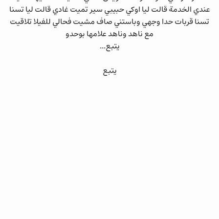
ﻋﻨﺪﻱ ﺍﻟﺨﺪﻣﺔ ﻗﺎﻟﺖ ﻟﻴﺎ ﺍﻭﻛﻲ ﺣﺒﻴﺒﻲ ﺳﻴﺮ ﺗﻤﻴﺖ ﻏﺎﺩﻱ ﻗﺎﻟﺖ ﻟﻴﺎ ﺗﺴﻨﺎ
ﺗﺴﻨﺎ ﻗﺮﺑﺎﺕ ﺣﺪﺍ ﻭﺟﻬﻲ ﻭﺑﺎﺳﺘﻨﻲ ﺻﺎﻑ ﻣﺸﻴﺖ ﻓﺤﺎﻟﻲ ﻟﻠﻔﻴﻼ ﺗﻼﻗﻴﺖ
ﻣﻊ ﻧﺎﻫﺪ ﻭﻧﺎﻫﺪ ﻋﻼﻣﻬﺎ بوحدو
يتبع...
يتبع