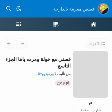
بحث عن
قصص مغربية بالدارجة
الصفحة الرئيسية
واجهة القصص
قائمة ال
الأجزاء
الجزء السابق
الجزء 
قصتي مع خولة ومرت باها الجزء
التاسع
من تأليف
لابيرميدوو+18
2018
شارك الصفحة