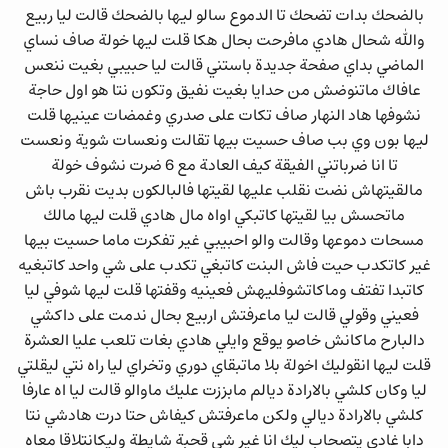
ﺑﺎﻟﻀﺤﻚ ﺑﺪﺍﺕ ﺗﻀﺤﻚ ﺗﺎ ﺍﻟﺪﻣﻮﻉ ﺳﺎﻟﻮ ﻟﻴﻬﺎ ﺑﺎﻟﻀﺤﻚ ﻗﺎﻟﺖ ﻟﻴﺎ ربيع
ﻭﺍﻟﻠﻪ ﺷﺤﺎﻝ ﻫﺎﺩﻱ ﻣﺎﻓﺮﺣﺖ ﺑﺤﺎﻝ ﻫﻜﺎ ﻗﻠﺖ ﻟﻴﻬﺎ خولة ﺻﺎﻑ ﻧﺴﺎﻱ
ﺍﻟﻤﺎﺿﻲ ﺑﺪﺍﻱ ﺻﻔﺤﺔ ﺟﺪﻳﺪﺓ ﺑﺎﺳﺘﻨﻲ ﻗﺎﻟﺖ ﻟﻴﺎ ﺣﺒﻴﺒﻲ ﺑﻐﻴﺖ ﻧﻨﻌﺲ
ﻋﺎﻓﺎﻙ ﻣﺎﺗﻨﻮﺿﺶ ﻣﻦ ﺣﺪﺍﻳﺎ ﺑﻐﻴﺖ ﻧﻔﻴﻖ ﻭﺗﻜﻮﻥ ﻧﺘﺎ ﻫﻮ ﺍﻭﻝ ﺣﺎﺟﺔ
ﻧﺸﻮﻓﻬﺎ ﻫﺎﺩ ﺍﻟﻨﻬﺎﺭ ﺻﺎﻑ ﺗﻜﺎﺕ ﻋﻠﻰ ﺻﺪﺭﻱ ﻭﻏﻤﻀﺎﺕ ﻋﻴﻨﻴﻬﺎ ﻗﻠﺖ
ﻟﻴﻬﺎ ﺑﻮﻥ ﻭﻱ ﺑﺐ ﺻﺎﻑ ﺣﺴﻴﺖ ﺑﻴﻬﺎ ﺗﻘﺎﻟﺖ ﻭﻧﻌﺴﺎﺕ ﺷﻮﻳﺔ ﻭﻧﻌﺴﺖ
ﺗﺎ ﺍﻧﺎ ﺿﺮﺑﺎﺗﻨﻲ ﺍﻟﻔﻴﻘﺔ ﻛﻴﻒ ﺍﻟﻌﺎدﺔ ﻣﻊ 6 ﺿﺮﺕ ﻧﺸﻮﻑ خولة
ﻣﺎﻟﻘﻴﺘﻬﺎﺵ ﻧﻀﺖ ﻧﻘﻠﺐ ﻋﻠﻴﻬﺎ ﻟﻘﻴﺘﻬﺎ ﻓﺎﻟﺒﺎﻟﻜﻮﻥ ﺑﺪﻳﺖ ﻧﻘﺮﺏ ﺑﺎﺵ
ﻣﺎﺗﺤﺴﺶ ﺑﻴﺎ ﻟﻘﻴﺘﻬﺎ ﻛﺎﺗﺒﻜﻲ ﺍﻭﺍﻩ ﻣﺎﻝ ﻫﺎﺩﻱ ﻗﻠﺖ ﻟﻴﻬﺎ ﻣﺎﻟﻚ
ﻣﺴﺤﺎﺕ ﺩﻣﻮﻋﻬﺎ ﻭﻗﺎﻟﺖ ﻭﺍﻟﻮ ﺍﺣﺒﻴﺒﻲ ﻏﻴﺮ ﺗﻔﻜﺮﺕ ﻣﺎﻣﺎ ﺣﺴﻴﺖ ﺑﻴﻬﺎ
ﻏﻴﺮ ﻛﺎﺗﻜﺪﺏ ﺣﻴﺖ ﻓﺎﺵ ﺍﻟﺒﻨﺖ ﻛﺎﺗﺒﻐﻲ ﺗﻜﺪﺏ ﻋﻠﻰ ﺷﻲ ﻭﺍﺣﺪ ﻛﺎﺗﺒﻐﻴﻪ
ﻛﺎﺗﺒﺪﺍ ﺗﻔﺘﻒ ﻭﻣﺎﻛﺎﺗﺸﻮﻓﻠﻴﻬﺶ ﻓﻌﻴﻨﻴﻪ ﻭﻗﻔﺘﻬﺎ ﻗﻠﺖ ﻟﻴﻬﺎ ﺷﻮﻓﻲ ﻟﻴﺎ
ﻓﻌﻴﻨﻲ ﻭﻗﻮﻟﻲ ﻗﺎﻟﺖ ﻟﻴﺎ ﻣﺎﻋﺮﻓﺘﺶ ﺍربيع ﺑﺤﺎﻝ ﻧﺪﻣﺖ ﻋﻠﻰ ﺩﺍﻛﺸﻲ
ﺩﺍﻟﺒﺎﺭﺡ ﻣﺎﻛﺎﻧﺶ ﺧﺎﺻﻮ ﻳﻮﻗﻊ ﻭﺍﻳﻠﻲ ﻫﺎﺩﻱ ﺑﻐﺎﺕ ﺗﻠﻌﺐ ﻋﻠﻴﺎ ﺍﻟﻌﺸﺮﺓ
ﻗﻠﺖ ﻟﻴﻬﺎ ﺍﻧﻘﻮﻟﻴﻚ ﺍخولة ﺑﻼ ﻣﺎﺗﺒﻘﺎﻱ دﻮﺭﻱ ﻭﺗﺨﺮﺍﻱ ﻟﻴﺎ ﺭﺍﻩ ﻧﺘﻲ ﻟﻴﻘﻠﺘﻲ
ﻟﻴﺎ ﻭﻛﺎﻥ ﻛﻠﺸﻲ ﺑﺎﻻﺭﺍﺩﺓ ﺩﻳﺎﻟﻢ ﻣﺎﺑﺰﺯﺕ ﻋﻠﻴﻚ ﻣﺎﻭﺍﻟﻮ ﻗﺎﻟﺖ ﻟﻴﺎ ﺍﻩ ﻋﺎﺭﻓﺎ
ﻛﻠﺸﻲ ﺑﺎﻻﺭﺍﺩﺓ ﺩﻳﺎﻟﻲ ﻭﻟﻜﻦ ﻣﺎﻋﺮﻓﺘﺶ ﻛﻴﻔﺎﺵ ﺣﺘﺎ ﺩﺭﺕ ﻫﺎﺩﺷﻲ ﻧﺘﺎ
ﺩﺍﺑﺎ ﻏﺎﺩﻱ ﻳﺘﺼﺤﺎﺏ ﻟﻴﻚ ﺍﻧﺎ ﻏﻴﺮ ﺷﻲ ﻗﺤﺒﺔ ﺷﺎﻳﻄﺔ ﻭﻟﻴﻜﺎﻧﺘﻼﻗﺎ ﻣﻌﺎﻩ