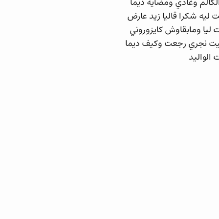
كالم وغادي ومضاية ديما
 ليه شكرا قاليا زيد عارض
ت ليا ومابقاوش كايزوروني
يا مشيت وخليتو تعشيت شوية لونطريمون نعست فقت كيف العادة 6 مشيت نجري رجعت وكيف ديما
الواليد