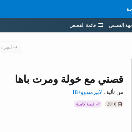
جة
جهة القصص
قائمة القصص
الجزء 
قصتي مع خولة ومرت باها
من تأليف
لابيرميدوو+18
2018
قصة كاملة