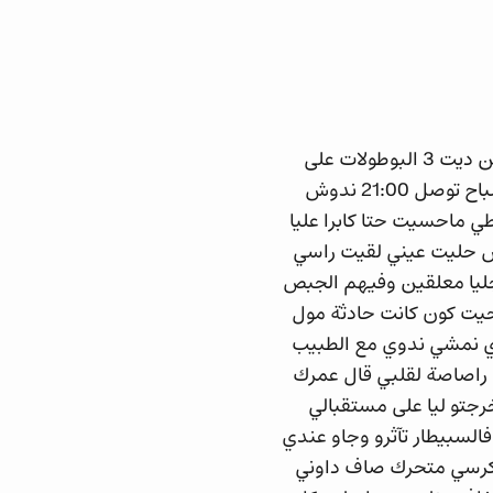
انا ربيع 25 سنة غادي نرجع بيكم شوية اللور ل2008 انا ربيع بطل المغرب فالكينغ بوكسين ديت 3 البوطولات على
التوالي وتكلاصيت انا 4 فالعالم وبالضبط ف2008 فمدينة الرباط وكيف العادة لاصال فالصباح توصل 21:00 ندوش
غادي لدار قاطع الشانطي ماحسيت حتا كابرا عليا
اش حليت عيني لقيت راسي
رجليا معلقين وفيهم الجبص
حيت كون كانت حادثة مول
غادي نمشي ندوي مع الطبيب
 راصاصة لقلبي قال عمرك
خرجتو ليا على مستقبالي
فالسبيطار تآثرو وجاو عندي
يطار ليكيب شرات ليا كرسي متحرك صاف داوني