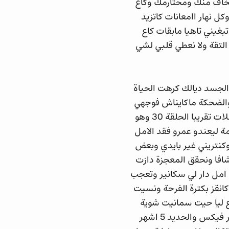
يخاف منك ومحتارمك وكاع
 نهار اامعانات كاتزيد
بغيني تاهيا مابقات كاع
لتقة ولا نعطي قلبي لشي
لجسد ديالك كرهت الحياة
ماكانوضش من الكرسي والضحكة ماكايناش فوجهي
وتبعت واحد المسلسل لي سميتو اسطورة بروسلي وحيت انا كاتعجبني الفنون القتالية وصلات تقريبا الحلقة 30 وهو
مة ليعندو عمرو فقد الامل
 وكنتريني غير بايدي وبعض
دي نتشافا ونحقق المعجزة دازت
 امل دار لي سكانير وتعجب
انقز بكترة الفرحة ونسيت
ع ليا حيت سمانيت شوية
ههههه ديما الفياق فالصباح جوج بيضات خضرين نشربهم ونمشي نجري ونطلع للجبال وبار فيكس والحديد 5 اشهر