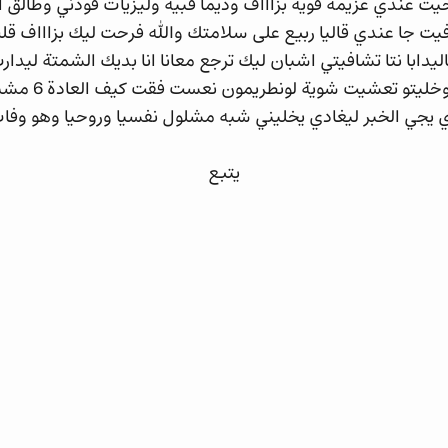
عندي عزيمة قوية بزاااف وديما قبية وليزيات فودني وطالق ال
ت جا عندي قاليا ربيع على سلامتك والله فرحت ليك بزاااف قلت
دابا نتا تشافيتي اشبان ليك ترجع معانا انا بديك الشمتة ليدار
قلت ليه لا سمحل
 يجي الخبر ليغادي يخليني شبه مشلول نفسيا وروحيا وهو وفات 
يتبع