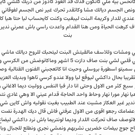
اتحس بيه ملي كاتكون قدك قد العود كادوز من دربك كلشي كا
ص الجسم ديالك مشا وكاتقدر تحرك غير نص الجسم لفوقاني وكل
دي للدار وكريمة البنت ليبغيت وكنت كايحساب ليا حتا هيا كات
 كرهت الحياة ومن هنا القدام واعدت راسي باش عمرني ندير ا
بنت
ني ومشات وللاسف مالقيتش البنت ليتحبك للروح ديالك ماشي ا
وواعدت راسي عمرني نعطي قلبي لشي بنت صاف دازت 5 اشهر و
ريبا بحال داكشي ليوقع ليا وولا عندو كرسي تاهوا وبديك العزي
سبع كثر من الاول وحتى انا دار فيا النفس ووليت ديما الاغاني
وقف 5 تواني ونعيا نهار مورا نهار وحاط واحد الحاجة قدام عيني الا وهي غا
ندير غير العكاز مشيت عند الطبيب بغيت نقوليه واش كاين شي
وعضامك رجعو اقوى من الاول عرفتي فاش قال ديك الهدرة نضت ك
توصف صاف تحركت اللدار وديما لونتريما باش نرد داكشي ليضا