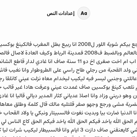
ونمشي للدار لي مكونا من اب ام اخت صغرى اخ دو 11 سنة صاف انا 
ي ولد القحبة من رجلي طاح راسي على الطروطوار وانا نغيب ف
ائلتي وجنبي ليسر فيه ليكيب ليخدام معاه نزلت عيني كانلقا 
م نلعب كينغ بوكسين صاف غمدت عيني وعرفت هادا غير قالب 
وهو دربني وزاد وانا اصلا عدياني كثار المدير ديالي قاليا انا 
ضربة مشى ورجع وجهو صفر قلتليه مالك قال كلمة وطلق معاها
 الدنيا ضارت بيا وبديت نغوت فالسبيتار ونبكي يا ولاد القحاب 
الحق الله ياخد فيكم الحق الله ياخد فيكم الحق كاع الناس لي 
ويوانسوني وشي كايبكي شي كايعنقني صاف دازت 3 ايام وانا فالسب