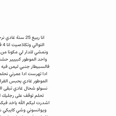
محتوى القصة
واحد الموطور كبييير حشن
فالسبيطار جنبي ليمن فيه ع
ادا تهرست ادا عمرني نحل
الموطور غادي يحبس الفران 
نسولو شحال غادي تبقى ال
تحلم توقف على رجليك انا
اشدرت ليكم الله ياخد فيكم 