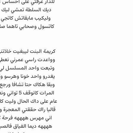
للدار عرفتي على احساس ك
ديك السلطة تمشي ليك ون
وليكيب مابقاتش كاتجي عن
كاتسول وصحابي تاهما صاف
كريمة البنت ليبغيت خلات
يغدرو واحد خونا وهرسو وتق
وبقا هكاك حتا تشافا ورجع 
المرات كان
عام على داك الحال وليت كا
قاليا راك حققتي المعجرة 
اني مهرس ههههه فرحة لا