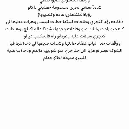
ووقف المسرحية..ايوا صافي
شامة:مشي تخرى مسمومة خفتيني ناكلو
رؤيا:انننننمنن(غادة وكتعيبها)
دخلات رؤيا كتجري وطلعات لبيتها حطات لبيسي وهزات عطرها لي
كيعجبو زادت رشات منو وقادات وجهها بشوية دالماكياج..وهبطات
كتجري سولات عليه وعرفاتو راه فالمكتب ديالو
ووقفات حدا الباب كتقاد حالتها وشدات صبعها لي دخلاتلها فيه
الشوكة عصراتو مزياااان حتا خرج منو شوييية دالدم ودخلات عليه
للبيرو مدرمة لقاتو خدام