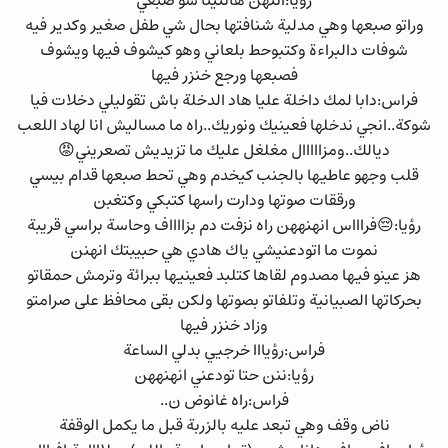
رؤيا:اننهن هانتينا شو صبعي
وراتو صبعها وهي مدلية شنافتها بحال شي طفل صغير وكدير فيه
شوفات دالبراءة وكتبوحط بلعاني وهو كيشوف فيها ويشوف
فصبعها ورجع خنزر فيها
فراس:دابا لمك داخلة عليا هاد الدخلة باش تقوليلي دخلات فيا
شوكة..انجي ندخلها فعينيك ونوريك..راه ما مساليش انا لهاد اللعب
ديالك..ومزااااال مغلغل عليك ما تزيديش تصعريني😡
قلب وجهو عاطيها بالجنب كيخدم وهي تحط صبعها قدام بيسي
ورققات صوتها ودارت راسها كتبكي وكتغبن
رؤيا:😔فراااس انهنههن راه نزفت دم بزااااف وحاسة براسي قريبة
نموت ما اتودعنيشي ياك هادي هي حبيبتك انهنن
هز عينو فيها مصدوم لقاها كتلبد فعينيها ببرائة وترمش حمقاتو
بحركاتها الصبيانية وتلفاتو بصوتها ولكن بقى محافظ على صرامتو
وزاد خنزر فيها
فراس:رؤيااا خرجيي بدلي الساعة
رؤيا:ننن حتا تودعني انهنههن
فراس:راه غانوض ن..
ناض وقف وهي تبعد عليه بالزربة قبل ما يكمل الوقفة