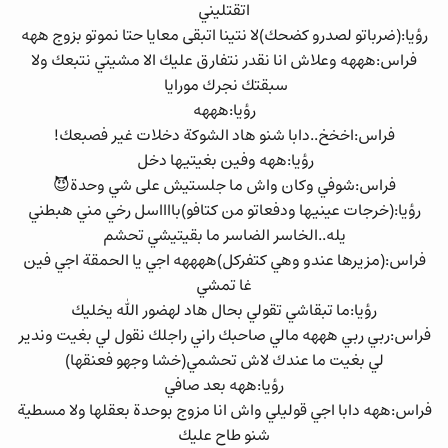
اتقتليني
رؤيا:(ضرباتو لصدرو كضحك)لا نتينا اتبقى معايا حتا نموتو بزوج ههه
فراس:هههه وعلاش انا نقدر نتفارق عليك الا مشيتي نتبعك ولا
سبقتك نجرك مورايا
رؤيا:هههه
فراس:اخخخ..دابا شنو هاد الشوكة دخلات غير فصبعك!
رؤيا:ههه وفين بغيتيها دخل
فراس:شوفي وكان واش ما جلستيش على شي وحدة😈
رؤيا:(خرجات عينيها ودفعاتو من كتافو)بااااسل رخي مني هبطني
يله..الخاسر الضاسر ما بقيتيشي تحشم
فراس:(مزيرها عندو وهي كتفركل)ههههه اجي يا الحمقة اجي فين
غا تمشي
رؤيا:ما تبقاشي تقولي بحال هاد لهضور الله يخليك
فراس:ربي ربي هههه مالي صاحبك راني راجلك نقول لي بغيت وندير
لي بغيت ما عندك لاش تحشمي(خشا وجهو فعنقها)
رؤيا:ههه بعد صافي
فراس:ههه دابا اجي قوليلي واش انا مزوج بوحدة بعقلها ولا مسطية
شنو طاح عليك