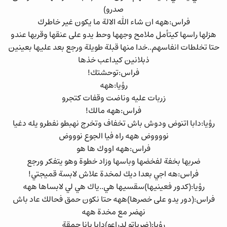
صدرو)
فراس:ههه ان شاء الله الالة ما يكون غير خاطرك
هزلها راسها كيتأمل ملامح وجهها وحط يدو على عنقها وقربها عندو
حتا تخلطات انفاسهم..خدا منها قبلة طويلة ورجع بعد عليها بعينين
ذبلانين كيداعب خذها
فراس:توحشتك!
رؤيا:ههه
زربات عليه وناضت وقفات كتجرو
فراس:ههه مالك!
رؤيا:دابا اتنوض ودوش باش تخفاف وتخرج نهبطو نفطرو يله دغيا
نووووض ههه راه فيا الجوع نوووض
فراس:ههه اووك ها هو
ضربها بخفة لفخضها وباسها وزاد خطوة وهو يتفكر ورجع
فراس:هه اجي بعدا ديك لمخدة علاش لابسة قميجتي!
رؤيا:(كدور فعينيها)سقسيها هي..ياك هي لي لابساها ههه
فراس:(دور يدو على خصرها)ههه حتا نكون حمق فحالك عاد باش
نهضر مع مخدة ههه
رؤيا:(ضرباتو لدراعو)دابا يانا حمقة