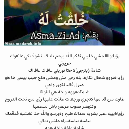
رؤيا:واااا مشي خليني نفكر الله يرحم باباك..نشوف كي عانفوك
حريرتي
شامة:(بترجي)لا حتا توريني عافاك عافااك
رؤيا:تفووو شحال نكارة..يله رخي مني ومشي طلع جيب بيسي ها هو
منزل فالبالكون واجي
شامة:هههه واخة هي اللولة
طارت من قدامها كتجري ورجعات طلات عليها رؤيا من تحت الدروج
وكتهضر بصوت مرتفع باش تسمعها
رؤيا:ايييه..غير بشوية عنداك طيح وتهرسو والله حتا نخشيه فدقمك
بياسة بياسة..راه ماشي ديالي
شامة:واخة واخة ههه