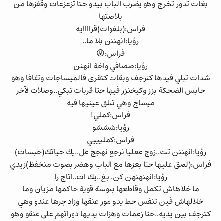
بغات تدور تخرج وهو يضرب الباب بيدو حتا تزعزعات وقفزها من
بلاصتها
فراس:(بلغوات)قراااايه
رؤيا:انهننن بلا ما..
فراس:😡
رؤيا:صصافي واخة انهنن
شدات تيلي فيدها كترجف وبقات كتقرى فالميساجات وتفافا وهو
حابس الضحكة بزز وكيخنزر فيها حتا قربات تبكي..وصلات لآخر
ميساج وهي تبلق عينيها فيه
فراس:كملي!
رؤيا:شششو
فراس:كمليييي
رؤيا:انهننن تت..زوج ععليا نرجع نهجج عل..يك حياتك(حبسات)
فراس:(لصق عليها حتا بعزها مع الباب وهضر بصوت منخفظ)زيدي
رؤيا:انهنهنهن كن..بغ..يك ات..اتاج را
ما خلاهاش تكمل وقاطعها ببوسة قوية حاكمها مزيان وما
خلالهاش فين تنفس حط يدو مور عنقها وزاد جرها عندو وهي
كترجف بين يديه..حتا زعمات وهزات يديها دوراتهم على عنقو وهو