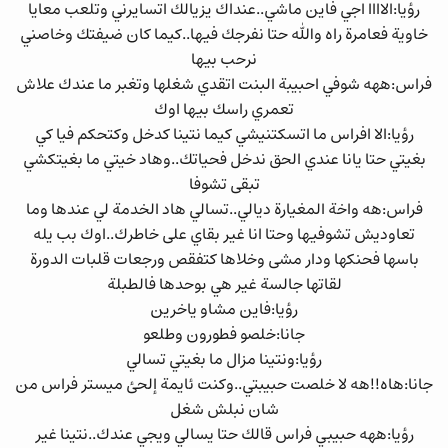
رؤيا:الاااا اجي فاين ماشي..عنداك يزيالك اتسايرني وتلعب معايا
خاوية فعامرة راه والله حتا نفرجك فيها..كيما كان ضيفتك وخاصني
نرحب بيها
فراس:ههه شوفي احبيبة البنت اتقدي شغلها وتغبر ما عندك علاش
تعمري راسك بيها اوك
رؤيا:الا افراس ما اتسكتنيشي كيما نتينا كدخل وكتحكم فيا كي
بغيتي حتا يانا عندي الحق ندخل فحياتك..وهاد خيتي ما بغيتكشي
تبقى تشوفا
فراس:هه واخة المغيارة ديالي..تسالي هاد الخدمة لي عندها وما
تعاوديش تشوفيها وحتا انا غير بقاي على خاطرك..اوك بب يله
باسها فحنكها ودار مشى وخلاها كتفقص ورجعات قلبات الدورة
لقاتها جالسة غير هي بوحدها فالطبلة
رؤيا:فاين مشاو ياخرين
جانا:خلصو فطورون وطلعو
رؤيا:ونتينا مزال ما بغيتي تسالي
جانا:هاه!!هه لا خلصت حبيبتي..وكنت ئايمة إلحئ ميستر فراس من
شان نبلش شغل
رؤيا:ههه حبيبي فراس قالك حتا يسالي ويجي عندك..نتينا غير