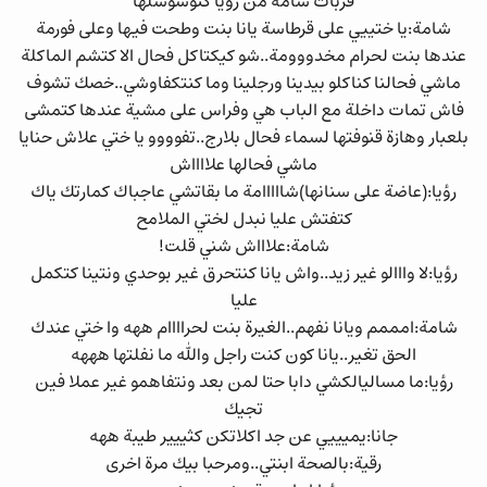
قربات شامة من رؤيا كتوشوشلها
شامة:يا ختييي على قرطاسة يانا بنت وطحت فيها وعلى فورمة
عندها بنت لحرام مخدووومة..شو كيكتاكل فحال الا كتشم الماكلة
ماشي فحالنا كناكلو بيدينا ورجلينا وما كنتكفاوشي..خصك تشوف
فاش تمات داخلة مع الباب هي وفراس على مشية عندها كتمشى
بلعبار وهازة قنوفتها لسماء فحال بلارج..تفوووو يا ختي علاش حنايا
ماشي فحالها علااااش
رؤيا:(عاضة على سنانها)شااااامة ما بقاتشي عاجباك كمارتك ياك
كتفتش عليا نبدل لختي الملامح
شامة:علاااش شني قلت!
رؤيا:لا وااالو غير زيد..واش يانا كنتحرق غير بوحدي ونتينا كتكمل
عليا
شامة:امممم ويانا نفهم..الغيرة بنت لحراااام ههه وا ختي عندك
الحق تغير..يانا كون كنت راجل والله ما نفلتها هههه
رؤيا:ما مساليالكشي دابا حتا لمن بعد ونتفاهمو غير عملا فين
تجيك
جانا:يميييي عن جد اكلاتكن كثييير طيبة ههه
رقية:بالصحة ابنتي..ومرحبا بيك مرة اخرى