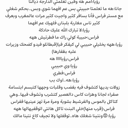
رؤيا:امم هه وفين تعلمتي الدارجة ديالنا
جانا:هه ما تعلمتا حبيبتي بس عم افهما شوي وبس..بحكم شغلي
مع مستر فراس فأنا بسافر كثير واجيت كثير مرات عالمغرب وبعرف
كثير ناس مغاربة بلبنان فلهيك عم افهما
رؤيا:لا تبارك الله عليك حادكة
فراس:حبيبة كولي راك ما فطرتيش ههه
رؤيا:ههه يخليلي حبيبي لي كيفكر فيا(قبطاتلو فيدو كضحك وزيرات
عليه بظفارها)
فراس:رؤيااااا هه
رؤيا:وي حبيبي
فراس:فطري
رؤيا:هه..اوك بب
زولات يديها كتشوف فيه بغضب وقلبات وجهها كتبسم ابتسامة
صفراء لجانا وهزات كاس دالعصير كتشرب وتشوف فيها..وهي
كتاكل بالموس والفرشيط بشوية ومرة مرة تهز عينيها ففراس
فراس:(قرب منها)خلي البنت تاكل هانتي اتوقفيهالها ههه
رؤيا:😡ونتينا شغلك هاه..توقفلها ولا تجيف كاع نتينا مالك