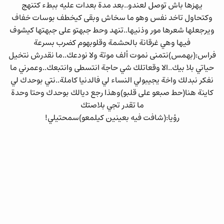
يهزها باش توصل لعندو..بعد مدة بعدات عليه ببطء كتنهج
وكتحاول تاخد نفس وهو ما سخاش وبقى كيخطف بوسات خفاف
ويرجعلها شعرها مور وذنيها..تنهد وحط جبهتو على جبهتها كيشوف
فيها وهي غرقانة بالحشمة وقلوبهوم كضرب بسرعة
فراس:(بهمس)نتمنى نموت ألف موتة ولا نودعك..ما نقدرش نتخيل
حياتي بلا بيك..الا وقعاتلك شي حاجة انتسطى وانتبعك..وعمرني ما
نفكر نبدلك واخة يجيبولي النساء لي فالدنيا كاملة..نتي بوحدك لي
كاينة هنا(حط صبعو على قلبو)وهذا رجع ديالك بوحدك وحتا وحدة
ما تقدر تجي بلاصتك
رؤيا:(شافت فيه بعينين كيلمعو)سمحتيلي!