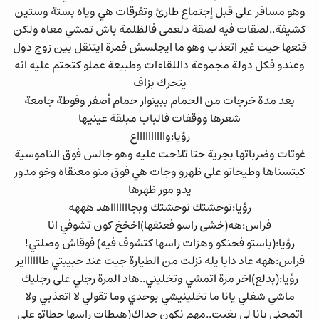
وهو مسافر على قبل إجتماع طارئ وتفرقات هي وياه بستة وستين
كشيفة..لصقات فيه لصقة دلعمى فالظلمة باش تمشي معاه ولكن
قنعها حيت غير اتعذب وهو ما ايجلسش فمرة ايتنقل بين زوج دول
وعندو فكل دولة مجموعة داللقاءات وطبيعة عملو كتحتم عليه انه
يتحرك بزاف
بعد مدة خرجات من الحمام ببينوار حمام أصفر وفوطة جامعة
شعرها ووقفات فالباب مبلقة عينيها
رؤيا:وااااااااااع
غوتات وضرباتها بجرية حتا تلاحت عليه وهو جالس فوق الناموسية
كيتسناها وطيحاتو على ظهرو وجات هي فوق منو معنقاه وخو مدور
يدو مور ظهرها
رؤيا:توحشتك توحشتك وبجاااااااهد هههه
فراس:هه(خشى راسو فعنقها)اخخخ كون تشوفي انا
رؤيا:(باستو فحنكو وهزات راسها كتشوف فيه) فوقاش وصلتي!
فراس:ههه عاد دابا يله نزلت من الطيارة جيت عند حبيبتي طااااااير
رؤيا:(بدلع)اخر مرة اتمشي وتخليني..هاد المرة رجلي على رجليك
ماشي شغلي يانا ما تخلينيشي بوحدي وما تقولي لا اتعذبي ولا
اتمحني يانا لي بغيت..مهم نكون حداك(هبطات راسها حطاتو على