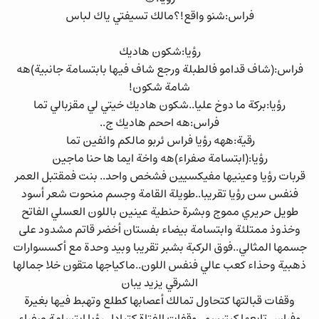
فراس:شنو واقع!؟مالك تسيفتي ياك لباس
رؤيا:شكون هاديك
فراس:(شاف قدامو فالطبلة ورجع شاف فيها بابتسامة جانبية)هه
شامة شكون!
رؤيا:بركة ما دوخ عليا..شكون هاديك خيتي لي مقزبالي تما
فراس:هه اححم هاديك ج..
رقية:ههه رؤيا فراس ئربو مالكم وائفين تما
رؤيا:(ابتسامة صفراء)هه واخة ايما ها حنا ماجين
قربات رؤيا وعينيها مفيكسيين فشخص واحد.. بنت فمقتبل العمر
فنفس سن رؤيا تقريبا..طويلة القامة وجسم منحوت شعر أسود
طويل حريري مموج وبشرة حنطية عينين باللون العسلي الفاتح
وخذوذ ممتلئة وابتسامة بيضاء بفستان أخضر قاتم مشدود على
جسمها المثالي..فوق الركبة بشبر تقريبا وبيد وحدة مع أكسسوارات
ذهبية وحذاء كعب عالي فنفس اللون..ماكياجها متقون خلا جمالها
الشرقي يزيد يبان
وقفات قبالتها كتحاول تمالك أعصابها كطلع وتهبط فيها بغيرة