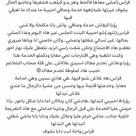
فراس:(مشى معاها فالخط وهز يدو كيلعب فشعرها وعاجبو الحال
يشوف غيرتها عليه)ههه خدمة وصافي احبيبة ما عندك ما تعرفي
فيها
رؤيا:كيفاش خدمة وصافي..واش يانا مكلخة ولا شني
فراس:(تنهد)شو احبيبة البنت اتجلس غير هاد اليوم وغذا اتمشي
بحالها..غير تسالي شغلها وتمشي..وكان خاصني انا وياها ضروري
نعقدو هاد الاجتماع ولكن شفت راسي انزيد نتعطل عليك نهار اخور
وكنت انلغيه وهي اقتارحات تجي معايا ونكملو الخدمة هنا
رؤيا:وعلاش تخدم معاك اسيدي علاااش..على قلة صحاب الشلاغم
تجيب هاد لملوطة تخدم معاك😡
فراس:هه علاش شنو فيها..هي هادي سنين وهي خدامة
معايا..وخدمتها قايمة بيها وحسن من عشرة دالرجال ما عندي
علاش نبدلها
رؤيا:لا احبيبي اتبدلها..هادشي كان زماااان اما دابا شكل ياخور..يانا
حرمتي عليا الخدمة على قبل الرجال ونتينا خداملي مع هاد التعريجة
خاوية جناب..ماشي حرام عليا وحلال عليك ودابا يانا ماشي شغلي
اتبدلها هي اتبدلها
فراس:واخة ابب دابا نشوف