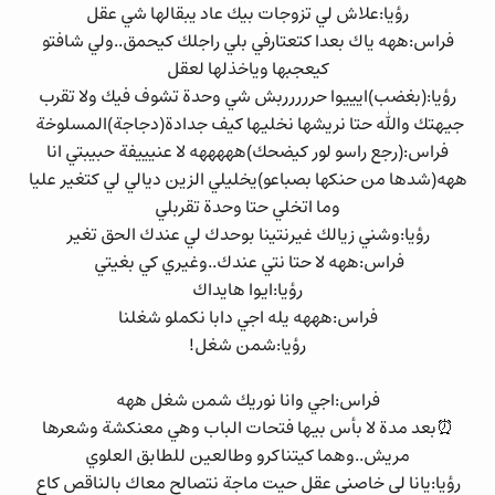
رؤيا:علاش لي تزوجات بيك عاد يبقالها شي عقل
فراس:ههه ياك بعدا كتعتارفي بلي راجلك كيحمق..ولي شافتو
كيعجبها وياخذلها لعقل
رؤيا:(بغضب)ايييوا حررررربش شي وحدة تشوف فيك ولا تقرب
جيهتك والله حتا نريشها نخليها كيف جدادة(دجاجة)المسلوخة
فراس:(رجع راسو لور كيضحك)هههههه لا عنيييفة حبيبتي انا
ههه(شدها من حنكها بصباعو)يخليلي الزين ديالي لي كتغير عليا
وما اتخلي حتا وحدة تقربلي
رؤيا:وشني زيالك غيرنتينا بوحدك لي عندك الحق تغير
فراس:ههه لا حتا نتي عندك..وغيري كي بغيتي
رؤيا:ايوا هايداك
فراس:هههه يله اجي دابا نكملو شغلنا
رؤيا:شمن شغل!
فراس:اجي وانا نوريك شمن شغل ههه
⏰بعد مدة لا بأس بيها فتحات الباب وهي معنكشة وشعرها
مريش..وهما كيتناكرو وطالعين للطابق العلوي
رؤيا:يانا لي خاصني عقل حيت ماجة نتصالح معاك بالناقص كاع