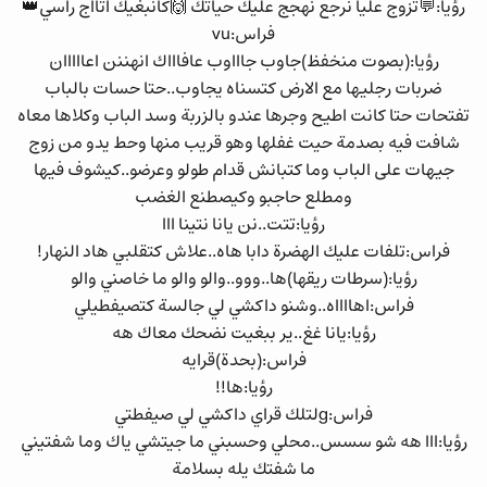
رؤيا:💬تزوج عليا نرجع نهجج عليك حياتك 🙌كانبغيك اتااج راسي👑
فراس:vu
رؤيا:(بصوت منخفظ)جاوب جاااوب عافاااك انهننن اعااااان
ضربات رجليها مع الارض كتسناه يجاوب..حتا حسات بالباب
تفتحات حتا كانت اطيح وجرها عندو بالزربة وسد الباب وكلاها معاه
شافت فيه بصدمة حيت غفلها وهو قريب منها وحط يدو من زوج
جيهات على الباب وما كتبانش قدام طولو وعرضو..كيشوف فيها
ومطلع حاجبو وكيصطنع الغضب
رؤيا:تتت..نن يانا نتينا ااا
فراس:تلفات عليك الهضرة دابا هاه..علاش كتقلبي هاد النهار!
رؤيا:(سرطات ريقها)ها..ووو..والو والو ما خاصني والو
فراس:اهااااه..وشنو داكشي لي جالسة كتصيفطيلي
رؤيا:يانا غغ..ير ببغيت نضحك معاك هه
فراس:(بحدة)قرايه
رؤيا:ها!!
فراس:gلتلك قراي داكشي لي صيفطتي
رؤيا:ااا هه شو سسس..محلي وحسبني ما جيتشي ياك وما شفتيني
ما شفتك يله بسلامة