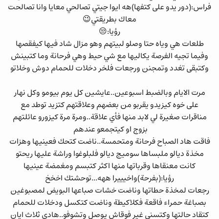
فراس:(دور يدو على كتفها)هه ايوا جيتي تصالحي معايا وانا تصالحت
معاك بطريقتي😉
رؤيا:😒
طلعات هي وياه حتا وصلو لبيتهم وهو مزال شاد فيها كيفقصها
وفيما تجيه الفرصة يكاليها مع شي حيط وهي فرحانة وما كتبينش
وكتبقى تغدد وتمجنن ورجعات فلخر دخلات للحمام دوش وخلاتو
مرت الايام وبالضبط اسبوعين..عايشين كل يوم بيومو وكل نهار
على خوه كيزيدو يقربو من بعضهم وعلاقتهم كتزيد توطد مع
مناقرات صغيرة لي لابد منها فأي علاقة..ومرة مرة كيزورو عائلتهم
بزوج او كيتجمعو عندهم
فاقت هاد الصباح فرحانة ومتحمسة..ناضت كتحك فعينيها وهزات
مخذة ديالو ملبساها سوميج ديالو فلبلوغوا وراشة عليها ريحتو
كانت معنقاها وقرباتها منها اكثر كتبسم ومغمضة عينيها
رؤيا:(بفرحة)واخيييرا ههه...توحشتك اخخخ
رجعات لمخذة حطاتها وناضت خشات صباعها البويض لمصبوغين
بصباغة حمراء فاقعة فكلاكيطة وناضت كتكسل ودخلات للحمام
كتقاد حالتها وكتسنى غير فوقاش يوصل وتشوفو..هادي ثلاث ايان