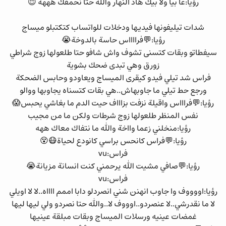
رؤيا:عا بيا ولا بيك هاد النهار والله حتا نحمقك هههه 😈
شدات تيليفونها فيديها ودخلات للواتساب كتكتبلو ميساج
رؤيا:💬فرااااس حاسة بالدوخة😭
سيفطاتو وبقات كتسنى تشوف واش شافو حتا طلعولها زوج شراطي
زورق وهي تبدى ضحك بشوية
فراس شد تيلي فيدو كيقرى الميساج ويعاودو وحابس الضحكة
ورجع حط تيلي ما جاوبهاش..هي بقات كتسناه يجاوبها ووالو
رؤيا:💬فراااس واقيلة نزفت بزاااف حيت الدم ما بغاشي يحبس😱
نفس المنظر طلعولها زوج شرطات ولكن ما من مجيب
رؤيا:منخلني زعما وااخة والله ما نتفاك معاك ههه
رؤيا:💬فراس كانحس براسي كانودع لحياة😷😵
فراس:vu
رؤيا:💬صافي مشيت الله يرحمني كنت انسانة مزيانة😭
فراس:vu
رؤيا:اووووف وا جاوب انهنن شني انصردلو دابا اممم ااااه..لا لا اويلي
لا ما نقدرشي..لا عنصردو..اوووف لا..والله حتا نصردو ولي ليها ليها
غمضات عينيه ورسلات الميساج وبقات مبلقة عينيها