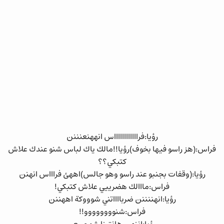
رؤيا:فرااااااااااااس انههنعنننن
فراس:(هز راسو فيها بخوف)رؤيا!!مالك ياك لباس شنو عندك علاش
كتبكي؟؟
رؤيا:(وقفات بجنبو عند راسو وهو جالس)اههئ فراااس انهنن
فراس:مااالك هضرييي علاش كتبكي!
رؤيا:انهننننن ضربااااتني شوووكة اههننن
فراس:شنوووووووو!!