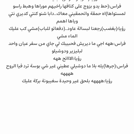
فراس:(حط يدو بزوج على كتافها راخيهم موراها وهبط راسو
لمستواها)اه حمقة واتحمقيني معاك..دابا شنو كنتي كديري نتي
وياها اهمم
رؤيا:(بغضب)رجعنا لبسالة عاود..(دفعاتو للباب)مشي كب عليك
الماء مشي
فراس:ههه اجي ما ديريش فحبيبك لي جاي من سفر عيان واحد
لبليزير ودوشيلو
رؤيا:الااائح ههه
فراس:(جرها)يله بلا ما دوشيلي عطيني غير شي بوسة ترد فيا الروح
ههههه
رؤيا:ههههه بلحق غير وحيدة سغيبونة بركة عليك