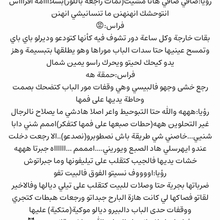
رؤيا:صافي صافي هانا مشيت(تمات راجعة باللور)بسلاااامة افراااس
انتوحشك انهنهنن ما تنسانيشي انهنن
فراس:😡
بقات خارجة وكل ساعة دور تشوف فيه كأنها كتودعو وديرلو باي باي
وتمسح عينيها حتا سدات الباب موراها وهو يطلقها بتبسيمة وهز
يدو كيحك لحيتو ويحرك راسو يمين شمال
فراس:حمقة هه
رجع خشى وجهو فالبيسي وهي وقفات مور الباب كتضحك بصمت
وحاطة يديها على فمها
رؤيا:هههه والله حتا التبوحيط واعر اصلا هادشي ما يصلاح نالرجال
غير التحلوين ههه(حطات صبعها على فمها كتفكر)اممم شني دابا
شنيي...خاصني شي طريقة باش نصطوبرو(نصدعو)..الا رجعت دخلت
عندو ايهرسلي هاد الصبع ويوريني....امممم ...ااااااه جبرتا هههه
خشات يديها فالجيب كتقلب على تيليفونها وما جبراتوش
رؤيا:اووووف نسيتو الفوق فالبيت تفو
ضرباتها بجرية حتا وصلات للبيت كتقلب على تيلي ديالها وفالاخير
لقاتو فصاكها لي كانت هازة البارح جبداتو ورجعات هبطات كتجري
ووقفات حدى الباب دالبيرو ديالو موكية(متكية) عليها