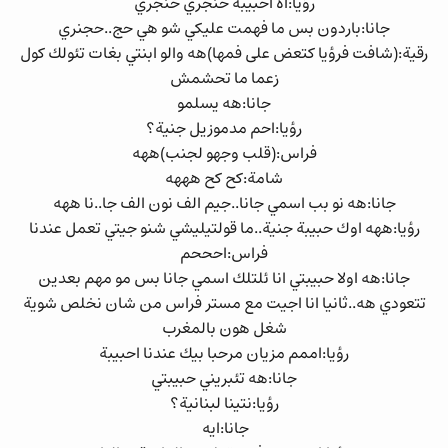
رؤيا:اه احبيبة حنجري حنجري
جانا:باردون بس ما فهمت عليكي شو هي حج..حجنري
رقية:(شافت فرؤيا كتعض على فمها)هه والو ابنتي بغات تئولك كول
زعما ما تحشمش
جانا:هه يسلمو
رؤيا:احم مدموزيل جنية؟
فراس:(قلب وجهو لجنب)ههه
شامة:كح كح هههه
جانا:هه نو بب اسمي جانا..جيم الف نون الف جا..نا ههه
رؤيا:ههه اوك حبيبة جنية..ما قولتيليشي شنو جيتي تعمل عندنا
فراس:احححم
جانا:هه اولا حبيبتي انا ئلتلك اسمي جانا بس مو مهم بعدين
تتعودي هه..ثانيا انا اجيت مع مستر فراس من شان نخلص شوية
شغل هون بالمغرب
رؤيا:اممم مزيان مرحبا بيك عندنا احبيبة
جانا:هه تئبريني حبيبتي
رؤيا:نتينا لبنانية؟
جانا:ايه