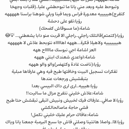
وتبوحط عليه وبعد مني يانا ما تبوحطشي عليا..(قلبات وجهخا
كتفرج)هيييييه معدورة فراس ويما فينا ويلي شوهنا براسنا هههههه
رؤيا:تفو على دحشة
شامة:(ما مسوقاش كضحك)
رؤيا:(كتمتم)قالتلك راجلي..راجلي الا قربت منو دابا يشعطني... 💡😳
هيييييييه ولاهيلا فكرة...هههه اهاااااه نتوبحط علاش لا هههههه
العز اشامة اجي نبوسك ماااااح ههه
شامة:اواعدي شعندك ابنتي هههه
رؤيا:(ناضت غادة وكتهضر)والو والو هههه
تفكرات تسجيل البيت وخافتها طيح فيه وهي عارفاها مبلية
بتبقشيش ورجعات عندها
رؤيا:هيييه..ارى ارى داك البيسي بعدا
شامة:علاش خليني نتفرج مزال ما ساليت!!
رؤيا:لا صافي..عارفاك فيك لخبيش ونبيش اتبقى تبقشش حتا طيح
فشي حاجة ماصالحالكشي
شامة:عافاك حرام عليك خليني نكمل!
رؤيا:لاا..واصلا هانتينا وصلتي فاش جا سبع البرمبة جمعنا يانا وياك