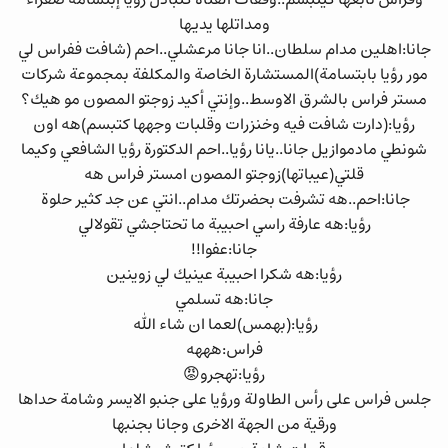
وفراس تابعها كيتبسم..وقفات الفتاة كتبادل رؤيا إبتسامة صفراء
ومداتلها يديها
جانا:اهلين مدام سلطان..انا جانا مرعشلي..احم (شافت ففراس لي
مور رؤيا بابتسامة)المستشارة الخاصة والمكلفة بمجموعة شركات
مستر فراس بالشرق الاوسط..وإنتي أكيد زوجتو المصون مو هيك؟
رؤيا:(دارت شافت فيه وخنزرات وقلبات وجهها كتبسم)هه اون
شونطي مادموازيل جانا..يانا رؤيا..احم الدكتورة رؤيا الشافعي وكيما
قلتي(عيباتها)زوجتو المصون امستر فراس هه
جانا:احم..هه تشرفت بحضرتك مدام..انتي عن جد كثير حلوة
رؤيا:هه عارفة راسي احبيبة ما تحتاجشي تقولالي
جانا:عفوا!!
رؤيا:هه شكرا احبيبة عينيك لي زوينين
جانا:هه تسلمي
رؤيا:(بهمس)لعما ان شاء الله
فراس:هههه
رؤيا:تهجرو😡
جلس فراس على رأس الطاولة ورؤيا على جنبو الايسر وشامة حداها
ورقية من الجهة الاخرى وجانا بجنبها