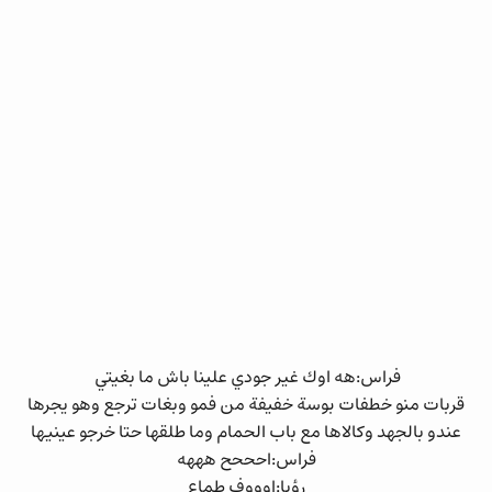
فراس:هه اوك غير جودي علينا باش ما بغيتي
قربات منو خطفات بوسة خفيفة من فمو وبغات ترجع وهو يجرها
عندو بالجهد وكالاها مع باب الحمام وما طلقها حتا خرجو عينيها
فراس:احححح هههه
رؤيا:اوووف طماع