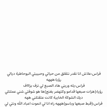
فراس:علاش انا نقدر نتقلق من حياتي وحبيبتي البوحاطية ديالي
رؤيا:هههه
فراس:يله وريني هاد الصبع لي نزف بزاااف
رؤيا:(هزات صبعها قدامو وكتهضر بغنج)ها هو شوفتي شني عملتلي
ديك الشوكة الخايبة كانت عتقتلني ههه
فراس:(قبط صبعها وباسو)هههه راه انا لي انموت اعباد الله ونتي لي