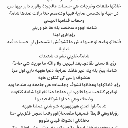
خلاتها طلعات وخرجات هي جلسات فالجردة والورد داير بيها من
كل جهة والشمس ضاربة فيها وكتخمم حتا نزلات عندها شامة
وحطات قدامها البيسي
شامة:اوووه سخفت يله ها هو وريني
رؤيا:ارى لهنا
فتحاتو وخبعاتو عليها باش ما تشوفش التسجيل لي حبسات فيه
قبايلة
شامة:خليني نشوف شعندك
رؤيا:لا تسنى نقادو..بعد ليهين ولا والله ما نوريك شي حاجة
شامة:ييخ يله يله غير طلقنا لفراجة دغيا هههه ناري اول مرة
عنشوف راسي كي كنكون ههه
رؤيا قاداتولها وعطاتها تشوف وجلسات هي جامعة يد عندها ويد
لوخرى كتلعب بيها فالورد لي حداها حتا قفزاتها شامة كتغوت
وضحك وهي دخلها شوكة فيديها
شامة:اواااعدي هههههههه شو شني عملنا هههه
رؤيا:(وهي قابطة فصبعها مقصحة)اوووف..المرض قفزتيني حتا
دخلاتلي الشوكة فيدي تفووو
شامة:ههههه(خنزرات فيها)مسكييينة..مشي عند راجلك ابنتي