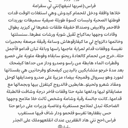
فراس:(ضربها لنيفها)نتي لي سقرامة
خلاها واقفة ودخل للحمام كيدوش وهي استغلات الوقت قدات
فوطتها الصحية ولبسات كسوة طويلة صيفية سميطات بوريدات
فالاحمر والابيض وصندالا خفيفة طلقات شعرها لي كيزيد يطوال
وقادات وجهها بماكياج ثقيل شوية ورشات عطرها..سنسلتها
وخاتمها دالزواج لي ما كيفارقوهاش وساعة رقيقة مرصعة بحجيرات
نفيسة ووقفات قدام لمراية عاجبها راسها وباغة تبان قدامو فأجمل
حلة..خرج من لحمام كالعادة ريحتو سابقاه وفوطة ملوية على خصرو
وقطرات الماء هابطة من راسو وصدرو وداز من حداها كيضحك
بعد مدة خرجو متشابكين باليدين كيضحكو وفرحانين هي بفستانها
لمورد وهو بسروال وقميجة بيضاء مزيرة على صدرو وصدايفها كوحل
ومقاد شعرو ولحيتو..هابطين فالدروج كيتغزل بيها وبجمالها مع
مضايقاتو ليها ودلعها عليه حتا وقفات فاخر درجة وشافت فالطبلة
قدامها..كانت جالسة رقية وشامة وشخص ثالث خلا ملامح وجهها
الضاحكة تبدل لملامح مستغربة وغاضبة وزيرات على دراعو حتا
حس بظفارها تغرسو فلحمو ودار شاف فيها مستغرب
فراس:احح نتي هاد الظفرين عندك انقلعهوملك على الجذر
رؤيا:😡