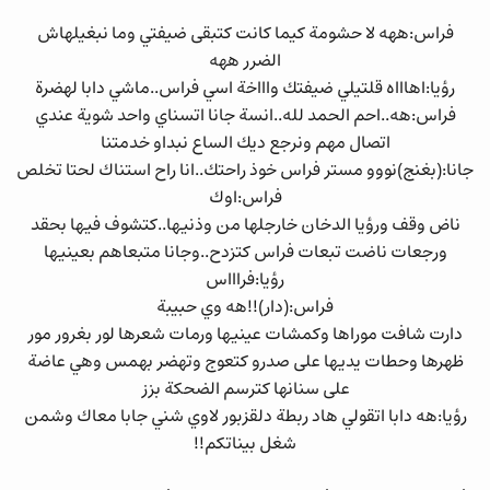
فراس:ههه لا حشومة كيما كانت كتبقى ضيفتي وما نبغيلهاش
الضرر ههه
رؤيا:اهاااه قلتيلي ضيفتك واااخة اسي فراس..ماشي دابا لهضرة
فراس:هه..احم الحمد لله..انسة جانا اتسناي واحد شوية عندي
اتصال مهم ونرجع ديك الساع نبداو خدمتنا
جانا:(بغنج)نووو مستر فراس خوذ راحتك..انا راح استناك لحتا تخلص
فراس:اوك
ناض وقف ورؤيا الدخان خارجلها من وذنيها..كتشوف فيها بحقد
ورجعات ناضت تبعات فراس كتزدح..وجانا متبعاهم بعينيها
رؤيا:فراااس
فراس:(دار)!!هه وي حبيبة
دارت شافت موراها وكمشات عينيها ورمات شعرها لور بغرور مور
ظهرها وحطات يديها على صدرو كتعوج وتهضر بهمس وهي عاضة
على سنانها كترسم الضحكة بزز
رؤيا:هه دابا اتقولي هاد ربطة دلقزبور لاوي شني جابا معاك وشمن
شغل بيناتكم!!