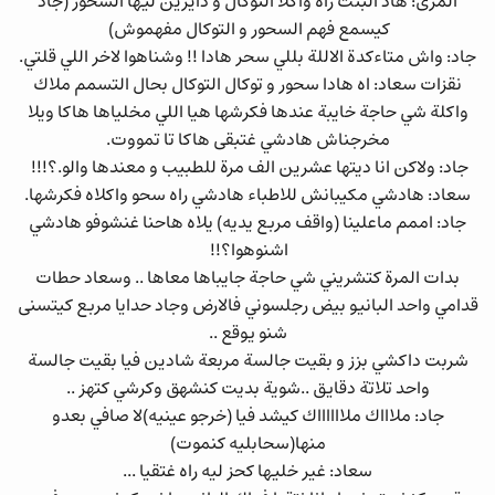
المرى: هاد البنت راه واكلا التوكال و دايرين ليها السحور (جاد
كيسمع فهم السحور و التوكال مفهموش)
جاد: واش متاءكدة الاللة بللي سحر هادا !! وشناهوا لاخر اللي قلتي.
نقزات سعاد: اه هادا سحور و توكال التوكال بحال التسمم ملاك
واكلة شي حاجة خايبة عندها فكرشها هيا اللي مخلياها هاكا ويلا
مخرجناش هادشي غتبقى هاكا تا تمووت.
جاد: ولاكن انا ديتها عشرين الف مرة للطبيب و معندها والو.؟!!!
سعاد: هادشي مكيبانش للاطباء هادشي راه سحو واكلاه فكرشها.
جاد: اممم ماعلينا (واقف مربع يديه) يلاه هاحنا غنشوفو هادشي
اشنوهوا؟!!
بدات المرة كتشريني شي حاجة جايباها معاها .. وسعاد حطات
قدامي واحد البانيو بيض رجلسوني فالارض وجاد حدايا مربع كيتسنى
شنو يوقع ..
شربت داكشي بزز و بقيت جالسة مربعة شادين فيا بقيت جالسة
واحد تلاتة دقايق ..شوية بديت كنشهق وكرشي كتهز ..
جاد: ملاااك ملااااااك كيشد فيا (خرجو عينيه)لا صافي بعدو
منها(سحابليه كنموت)
سعاد: غير خليها كحز ليه راه غتقيا ...