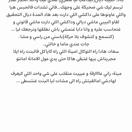
ترسم ليك شي ضحيكة على وجهك...فاتي تشدات فالحبس هيا
واللي عاونوها على داكشي اللي دارت بعد هاد المدة ديال التحقيق
لقاو البيبي ماشي ديالي وداكشي اللي دارت ماشي قانوني و
غتحاسب عليه و وانا دابا غنمشي باش نطلقها ونرجعك ليا ...
(كنسمع و كنشوف بلا حركة)باسني من راسي و مشا .
جات عندي ماما و خالتي..
سعاد: هادا راه التوكال امينة اللي راه كاياكل فالبنت راه ايلا
مجريناش بيها غتبقى هاكا حتى يدي مول الامانة امانتو
مينة: راني عاااارفة و عيييت منقلب على شي واحد اللي كيعرف
لهادشي امالقيتش راه الى مشات ليا البنت غنتسطى ...