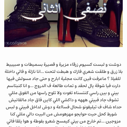
دوشت و لبست كسيوم زرقاء مزيرة و قصيرة بسميطات و صبيبيط
بلا زرق و طلقت شعري فازك و هبطت لتحت ...انا نازلة و فاتي داخلة
للفيلا ؟ ماعرفت فين كانت مجلية ابارح و حتى جاد مسولش فيها
دارت فيا شوفة يال لحقد و تمات طالعة ف الدروج ...و انا كنبتاسم
بيني و بين راسي كنتسناه تغوت ولا تلوح راسها من الفوق مللي
تشوف جاد فبيتي هههه و داكشي اللي كاين فاق جاد مالقانيش
حداه شاف ف تيليفونو شحال فسااعة و دوش لداخل فبيتي و لبس
شورط كحل حيت حوايجو مهزهومش من البيت دالي مللي كنا
مزوجين ...تم خارج من بيتي كيمسح شعرو بفوطة و هوا يلقا فاتي