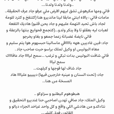
..ولدنا ولدنا ولدنا....
فاتي ومها مكرهوش تشق ليهم الارض ملي عرفو جاد عرف الحقيقة..
مامات فاتي : يالاه ابنتي مابقا لينا مانديرو هنا (كتنفخ و كترد للومة
لجاد باش تحيد التهمة عليهم و جاد يحن قلبو) هاديك اللفعة
لعبات ليه بعقلو تا ولا ينكر ولدو...(كتجمع فحوايج بنتها بالزعفة و
فاتي نايضة غضبانة زعما جمعو و بغاو يخرجو
جاد: فين غاديين ههه باااااقي ماسالينا حبسهوم هوا يتم سليم و
معاه البوليس او وكيل لملك براسو حيت صاحب جاد .
فاتي شافت البوليس بدات تبكي و ترغب ...سمح لياااا جاد عافاااك
سمح ليااا
جاد شاف لها فوجها و كيلهت...
جاد: (تحت السنان و عينيه خارجين فيها) دييييو علياااا هاد
المسخة من هنا...
هبطوهوم كيطلبو و سزاوكو ..
وكيل الملك: جاد صافي تهدن اصاحبي حنا غنديرو التحقيق و
نتاءكدو من هادشي اللي واقع و كل واحد غياخد الجزاء ديالو و
القانون فوق كلشي..