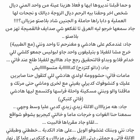
و حما قبلنا نديروها ايها و فعلا هزينا عينة من واحد المني ديال
شخص اخر وحقنا بيه الرحم ديال الزوجة ديالك و نجحات لها
العملية و دابا راها حاملة و الجنين شاد بلاصتو مزياان؟!!!
جاد سمعها خرجو ليه العرق تا تفكعو شي صدايف فالقميجة تهز من
بلاصتو ..
جاد: غندمكم على هادشي و مغنرحم تا واحد ونتي (مع الطبيبة)
خرج مشا للفيلا و بتيليفون واحد جاو لبوليس جمعو كلشي للي
خدام فلابو وبداو فالتحقيق رجع جاد هااايج للفيلا طلع عند فاتي ...
جاد: (داتو كتزدح) كداااااابة متسوااااايش
مامات فاتي: حشووومة اولدي هادشي للي كتقول حنا صابرين
عليك و كنشوفوك كديرلي بغيتي مع لخرى وماشي حتى مرتك و
ماقلنا والو وبنتي مسكينة واحلة فراسها وكتسمع ليها هادشي
(فاتي كتبكي)
جاد: هه مزياااان الاللة زيدي زيدي كدبي عليا وسط وجهي ..
سمعنا حنا الغوات و خرجات ماما و خالتي كيجريو يشوفو شواقع
...لقاو جاد مقرباها فالبيت ...
جاد: نتي وبنتك غتشوفو الويل ...على هاد الكدبة ...خططتي وطبقتي
الاللة فاتي و حملتي درتي اللي بغيتي مزيااان و كتكدبي عليا كل نهار