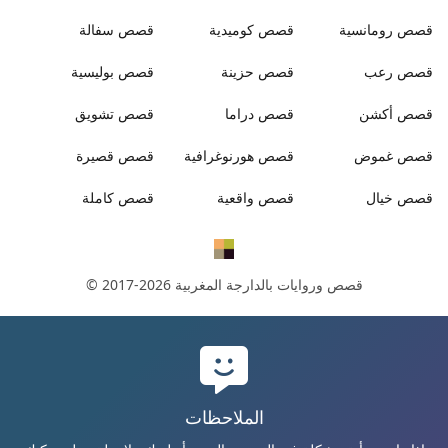
قصص
رومانسية
قصص
كوميدية
قصص
سفالة
قصص
رعب
قصص
حزينة
قصص
بوليسية
قصص
أكشن
قصص
دراما
قصص
تشويق
قصص
غموض
قصص
هورنوغرافية
قصص
قصيرة
قصص
خيال
قصص
واقعية
قصص
كاملة
قصص وروايات بالدارجة المغربية
© 2017-2026
الملاحظات