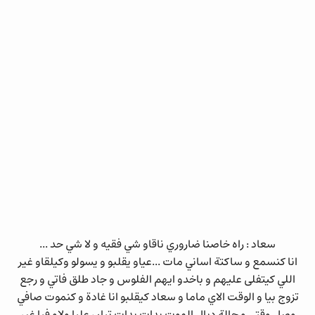
سعاد : راه خاصنا ضاروري ناقاو شي فقيه و لا شي حد ...
انا كنسمع و ساكتة اساني مات ...عياو يقلبو و يسولو وكيلقاو غير
اللي كيتفلى عليهم و باخدو ايهم الفلوس و جاد طلق فاتي و رجع
تزوج بيا و الوقت الاي ماما و سعاد كيقلبو انا غادة و كنموت صافي
وصل وقتي و حالة ديال الموت بدات بدات تبان عليا ولاو فيا غير