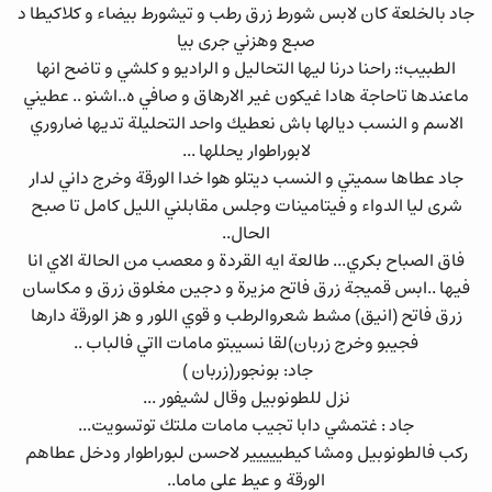
جاد بالخلعة كان لابس شورط زرق رطب و تيشورط بيضاء و كلاكيطا د
صبع وهزني جرى بيا
الطبيب؛: راحنا درنا ليها التحاليل و الراديو و كلشي و تاضح انها
ماعندها تاحاجة هادا غيكون غير الارهاق و صافي ه..اشنو .. عطيني
الاسم و النسب ديالها باش نعطيك واحد التحليلة تديها ضاروري
لابوراطوار يحللها ...
جاد عطاها سميتي و النسب ديتلو هوا خدا الورقة وخرج داني لدار
شرى ليا الدواء و فيتامينات وجلس مقابلني الليل كامل تا صبح
الحال..
فاق الصباح بكري... طالعة ايه القردة و معصب من الحالة الاي انا
فيها ..ابس قميجة زرق فاتح مزيرة و دجين مغلوق زرق و مكاسان
زرق فاتح (انيق) مشط شعروالرطب و قوي اللور و هز الورقة دارها
فجيبو وخرج زربان)لقا نسيبتو مامات ااتي فالباب ..
جاد: بونجور(زربان )
نزل للطونوبيل وقال لشيفور ...
جاد : غتمشي دابا تجيب مامات ملتك توتسويت...
ركب فالطونوبيل ومشا كيطييييير لاحسن لبوراطوار ودخل عطاهم
الورقة و عيط على ماما..