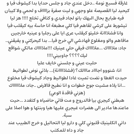
غارقة فسبع نومة ..دخل عندي جاد و جلس حدايا بدا كيشوف فيا و
كيحيد ليا القصيصة علو وجهي و ليت صفرة بزااااف و لحمي ولا كيبان
فيه طبايع بحال البهك بانو لجاد فيدي و كتافي تخلع !!!! هز ليا
تيشورط على كرشي لقاهم فيا كلي مطبعة انا حاسة بيه كيقلب فيا
وانا فشلااانة خليتو كيقلب عرى ايا على رجليا و عينيه خارجين
مافاهم والو ومغلوع فهادشي الي خرج فيا... بدا كيحركني و يفيقني..
جاد: ملااااك ...ملااااك فيقي حلي عينيك !!!ملااااك مالكي شواقع
ليك؟؟؟؟ جاوبيني!!!!
حليت عيني و جلسني خايف عليا
انا: شنووو اجاااد مااالك؟ (فشلااااانة)... بلاتي نوض لطواليط
حيدت الغطا و نضت تميت غادا لطواليط وجاد كيشوف فيا مخلوع
...انا يلاه مشيت جوج خطوات و انا نطيح فالارض ..جاد: ملااااااك
(هزني فاقدة الوعي)
هبطني كيجري بيا فالدروج و مت فاتي حاضياه و كتغدد ...حيت
ماعندها مادير الى هضرات غيجري عليها هيا وبنتها و هوا اصلا على
سبة.
داني الكلينيك قلبوني كلي و دارو ليا التحاليل و خرج الطبيب عند
جاد و داه للمكتب