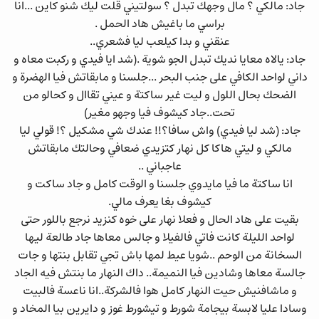
جاد: مالكي ؟ مال وجهك تبدل ؟ سولتيني قلت ليك شنو كاين ...انا
براسي ما باغيش هاد الحمل .
عنقني و بدا كيلعب ليا فشعري..
جاد: يالاه معايا نديك تبدل الجو شوية .(شد ايا فيدي و ركبت معاه و
داني لواحد الكافي على جنب البحر ...جلسنا و مابقاتش فيا الهضرة و
الضحك بحال اللول و ليت غير ساكتة و عيني تقاال و كحالو من
تحت..جاد كيشوف فيا وجهو مغير)
جاد: (شد ليا فيدي) واش سافا؟!! عندك شي مشكيل ؟! قولي ليا
مالكي و ليتي هاكا كل نهار كتزيدي ضعافي وحالتك مابقاتش
عاجباني ..
انا ساكتة ما فيا مايدوي جلسنا و الوقت كامل و جاد ساكت و
كيشوف بغا يعرف مالي.
بقيت على هاد الحال و فعلا نهار على خوه كنزيد نرجع باللور حتى
لواحد الليلة كانت فاتي فالفيلا و جالس معاها جاد طالعة ليها
السخانة من الوحم ..شويا عيط لمها باش تجي تقابل بنتها و جات
جالسة معاها وشادين فيا النميمة.. داك النهار ما بنتش فيه الجاد
و ماشافنيش حيت النهار كامل هوا فالشركة..انا ناعسة فالبيت
وسادا عليا لابسة بيجامة شورط و تيشورط غوز و دايرين بيا المخاد و