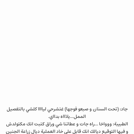
جاد: (تحت السنان و صبعو فوجها) غتشرحي لياااا كلشي بالتفصيل
الممل...يلاااه بدااي.
الطبيبة: ووواخا ...راه جات و عطاتنا شي وراق كتبت انك مكتولدش
و فيها التوقيع ديالك انك قابل على خاد العملية ديال زراعة الجنين