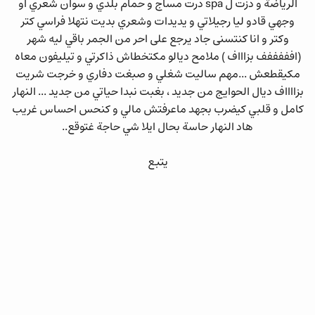
الرياضة و دزت ل spa درت مساج و حمام بلدي و سوان شعري او
وجهي قادو ليا رجيلاتي و يديدات وشعري بديت نتهلا فراسي كتر
وكتر و انا كنتسنى جاد يرجع على احر من الجمر باقي ليه شهر
(افففففف بزاااف ) ملامح ديالو مكتخطاش ذاكرتي و تيليفون معاه
مكيقطعش ...مهم ساليت شغلي و صبغت دفاري و خرجت شريت
بزااااف ديال الحوايج من جديد ، بغبت نبدا حياتي من جديد ... النهار
كامل و قلبي كيضرب بجهد ماعرفتش مالي و كنحس احساس غريب
هاد النهار حاسة بحال ايلا شي حاجة غتوقع..
يتبع