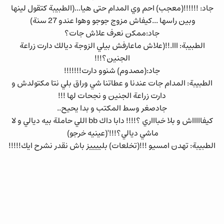
جاد: !!!!!!(معجب) احم وي المدام حتى هيا...(الطبيبة كتقول لينها
وبين راسها ...كيفاش مزوج جوجو وهوا عندو 27 سنة)
جاد:ممكن نعرف علاش جات؟
الطبيبة: ااا.!!(علاش ماعارفش بيلي الزوجة ديالك دارت زراعة
الجنين؟!!!
جاد:(مصدوم) شنوو دارت!!!!!!!
الطبيبة: المدام جات عندنا و عطاتنا شي وراق بلي نتا مكتولدش و
دارت زراعة الجنين و نجحات لها !!!
جادصغر وسط المكتب و بدا يحيح..
كيفاااااش و بلا خباااري ؟!!!! دابا داك bb اللي حاملة بيه ديالي و لا
ماشي ديالي؟!!!'(عينيه خرجو)
الطبيبة: تهدن امسيو !!!(تخلعات) بلييييز باش نقدر نشرح ايك!!!!!