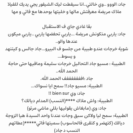
جاد: الووو ..وي خالتي..انا سيفطت ليك الشيفور يجي يديك للفيلا
ملاك مريضة معرفتش مالها و خليتها بوحدها مع فاتي و مها
بقا غادي جاي ف الاستقبال
جاد: ياربي متكونش مريضة ...ياربي تحفضها ياربي ..ياربي ميكون
عندها والو..
شوية خرجات عندو طبيبة من جلسو ف البيرو...جاد جالس و كيتنهد
و يسوط...
الطبيبة : مسيو جاد التحاليل خرجات سليمة ومافيها حتى حاجة
الحمد الله..
جاد :افففففففف الحمد الله.
الطبيبة: مسيو جاد!! سمح ايا نسواك...
جاد: وي bien sur !!
الطبيبة: واش ملاك ****(النسب) المدام ديالك؟
جاد: وي (مابغاش يقوليها بللي ماشي مرتو)
الطبيبة: سمح ليا ولاكن سبق وجات عندنا واحد السيدة هيا الزوجة
ديالك (كتهضر و كتقرى فالحاسوب) سميتها فاتي*****(عطاتهم
النسب د جاد)