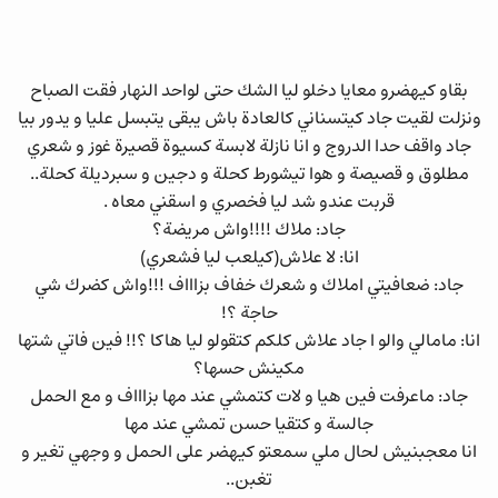
بقاو كيهضرو معايا دخلو ليا الشك حتى لواحد النهار فقت الصباح
ونزلت لقيت جاد كيتسناني كالعادة باش يبقى يتبسل عليا و يدور بيا
جاد واقف حدا الدروج و انا نازلة لابسة كسيوة قصيرة غوز و شعري
مطلوق و قصيصة و هوا تيشورط كحلة و دجين و سبرديلة كحلة..
قربت عندو شد ليا فخصري و اسقني معاه .
جاد: ملاك !!!!واش مريضة؟
انا: لا علاش(كيلعب ليا فشعري)
جاد: ضعافيتي املاك و شعرك خفاف بزاااف !!!واش كضرك شي
حاجة ؟!
انا: مامالي والو ا جاد علاش كلكم كتقولو ليا هاكا ؟!! فين فاتي شتها
مكينش حسها؟
جاد: ماعرفت فين هيا و لات كتمشي عند مها بزاااف و مع الحمل
جالسة و كتقيا حسن تمشي عند مها
انا معجبنيش لحال ملي سمعتو كيهضر على الحمل و وجهي تغير و
تغبن..