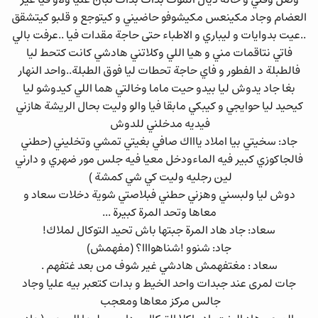
العضام وجاد مكينعس مكيشوفو حاضيني و كيتوجع و قلبو كيتشقق
..عيت بدوايات و ليباري و الاطباء حتى حاجة مقدات فيا ..عرفت بالي
فاتي نتاقمات مني و هيا اللي وكلاتني هادشي كانت كتحط ليا
فالطبلة د الفطور و فاي حاجة تحطات ليا فوق الطبلة..واحد النهار
بغا جاد يدوش ليا بيدو حيت ماما وخالتي هما اللي كيدوشو ليا
كيحيد ليا حوايجي و كيبكي مابقا فيا والو وليت بحال الريشة هازني
فيديه مدخلني للدوش
جاد: سخيتي بيا املاد ياااك صافي بغيتي تمشي وتخليني (حطني
فالجاكوزي كبير فيه الماءودخل معيا فيه جلس مور ضهري و دارني
لين رجليه وليت كي شي كمشة )
دوش ليا ولبسني وهزني حطني فبلاصتي شوية دخلات سعاد و
معاها وتحد المرة كبيرة ...
سعاد: جاد هاد المرة جبتها باش تحيد التوكال لملاك!
جاد: شنوو !شناهوااا؟ (مفهمش)
سعاد : مغتفهمش هادشي غير شوف من بعد غتفهم .
جات لمرى عند جبدات واحد الخيط و بدات كتعبر بيه عليا وجاد
جالس مركز معاها ومعجب