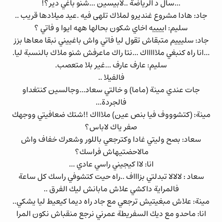
...سال د الرياضة ..لابيسين ...شنو باغي دير؟!
جاد: هادا مشروع غنديرو لملاك تلهى فيه .عيد ميلادها قريب ..
سليم: اييييه اخاي شكون بحالها ههه ايوا و فاتي ؟
جاد: سليييم متبقاش تقول ليا فاتي واش باغييني نبقا معاها بزز
...انا راه كنبغي ملاااااك ...نتا راك ماعرفش شنو ملاك بالنسبة ليا.
سليم: عارف عارف ...غير بلا متعصب.
فالفيلا ..
جات عندي مينة (ماما) و خالتي سعاد...وجالسين كنتغداو
فالجردة...
مينة: (كتشوووف فيا بنص عين) ملاااك !!شتك ضعافيتي ووجهك
صفر ياك لاباس؟
سعاد: بصح وليتي غادا وكترجعي باللور وشعرك خفاف واش
مالاحضتيهاش فراسك؟
انا: لاا كيجيني راسي عادي ...
سعاد : لالالا تبدلتي بزاااف ..راه حيت كتشوفي راسك كل ساعة
فالمراية داكشي علاش مابانش ليك الفرق ..
مينة: علاش مبغيتيش ترجعي مع جاد راه ديما كيعيط ليا يشكي..
انا: ماحدو مع ديك السفريطة عمرني نرجع منقباش نكون المرا