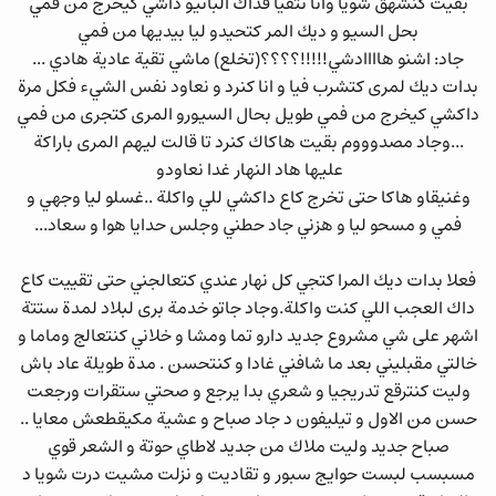
بقيت كنشهق شويا وانا نتقيا فداك البانيو داشي كيخرج من فمي
بحل السيو و ديك المر كتحيدو ليا بيديها من فمي
جاد: اشنو هاااادشي!!!!!؟؟؟؟(تخلع) ماشي تقية عادية هادي ...
بدات ديك لمرى كتشرب فيا و انا كنرد و نعاود نفس الشيء فكل مرة
داكشي كيخرج من فمي طويل بحال السيورو المرى كتجرى من فمي
...وجاد مصدوووم بقيت هاكاك كنرد تا قالت ليهم المرى باراكة
عليها هاد النهار غدا نعاودو
وغنيقاو هاكا حتى تخرج كاع داكشي للي واكلة ..غسلو ليا وجهي و
فمي و مسحو ليا و هزني جاد حطني وجلس حدايا هوا و سعاد...
فعلا بدات ديك المرا كتجي كل نهار عندي كتعالجني حتى تقييت كاع
داك العجب اللي كنت واكلة.وجاد جاتو خدمة برى لبلاد لمدة ستتة
اشهر على شي مشروع جديد دارو تما ومشا و خلاني كنتعالج وماما و
خالتي مقبليني بعد ما شافني غادا و كنتحسن . مدة طويلة عاد باش
وليت كنترقع تدريجيا و شعري بدا يرجع و صحتي ستقرات ورجعت
حسن من الاول و تيليفون د جاد صباح و عشية مكيقطعش معايا ..
صباح جديد وليت ملاك من جديد لاطاي حوتة و الشعر قوي
مسبسب لبست حوايج سبور و تقاديت و نزلت مشيت درت شويا د