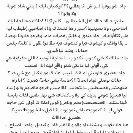
جاد: شوووفيااا ..واش انا بعقلي؟؟ كيكنبان ليك ؟ باقي شاد شوية
ولا والو؟؟
سليم: جاااد جاااد نعل الشيطاان ...كالم توا !!!ملاك محتاجة ليك
اصاحبي ، ولا نسيتيها؟سير راها كتسناك يلاه اصاحبي (طبطب ليه
على كتافو)دخل جاد عندي و خالتي غمزات ماما وخرجو خلاونا بوحدنا
...بقا واقف و كيشوف فيا و كنشوف فيه مقادرة نقول تا كلمة جلس
حدايا ...وشد ليا فيدي..
جاد: ملاك كلشي كدوب فكدوب ...الحاجة الوحيدة اللي حقيقية هي
نتي ، قولي ليا مالكي شنو واقع ليك انا: الصمت
جاد: هضري جاوبيني امالاك بليييز..عندك موشكيل مع شي حد؟
خلاك توصلي لهاد الحالة؟؟حاسة بشي حاجة كضرك ؟ انا راه
مفهمتش غطسطيني ...التحاليل كاااملين خرجو مافيهم والو (شاد
ليا فيدي) شوفي يديك كي ولاو ..كنخاف شي نهار نفيق لقاك يابسة
فبلاستك... افففففففف(صعر وناض) قولي املاااك قولي شي حاجة
قولي ليا انا كنمووت باش نموووت اناا قبل مانشوووفك ميتة
..هضري املااااك
عيا جاد يغوت و يشتف او والو و انا غير غادا و كندبل .واحد الصباح ...
بات جاد حدايا مقبلين طول الليل كالعادة حتى صبح الحال و هيا