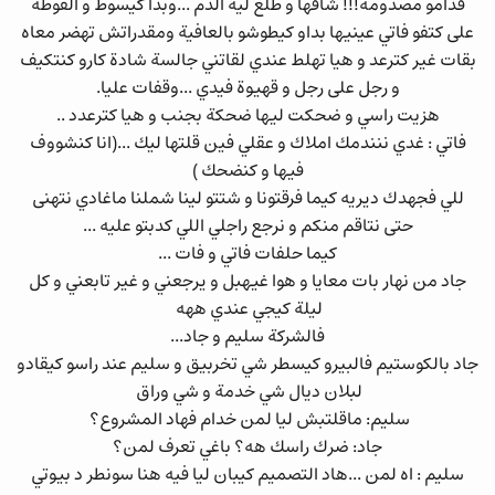
قدامو مصدومة!!! شافها و طلع ليه الدم ...وبدا كيسوط و الفوطة
على كتفو فاتي عينيها بداو كيطوشو بالعافية ومقدراتش تهضر معاه
بقات غير كترعد و هيا تهلط عندي لقاتني جالسة شادة كارو كنتكيف
و رجل على رجل و قهيوة فيدي ...وقفات عليا.
هزيت راسي و ضحكت ليها ضحكة بجنب و هيا كترعدد ..
فاتي : غدي ننندمك املاك و عقلي فين قلتها ليك ...(انا كنشووف
فيها و كنضحك )
للي فجهدك ديريه كيما فرقتونا و شتتو لينا شملنا ماغادي نتهنى
حتى نتاقم منكم و نرجع راجلي اللي كدبتو عليه ...
كيما حلفات فاتي و فات ...
جاد من نهار بات معايا و هوا غيهبل و يرجعني و غير تابعني و كل
ليلة كيجي عندي ههه
فالشركة سليم و جاد...
جاد بالكوستيم فالبيرو كيسطر شي تخربيق و سليم عند راسو كيقادو
لبلان ديال شي خدمة و شي وراق
سليم: ماقلتبش ليا لمن خدام فهاد المشروع؟
جاد: ضرك راسك هه؟ باغي تعرف لمن؟
سليم : اه لمن ...هاد التصميم كيبان ليا فيه هنا سونطر د بيوتي