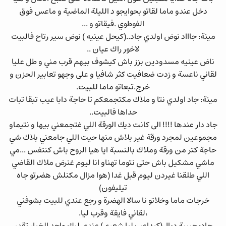
دخل عندو ماما لقاتو بحوايجو د الليلة الماضية و ماعس فوق
الفوطوي .فيقاتو و ...
مينة: جاااد نوض اولدي جاد..(كيحل عينيه ) نوض سير رتاح فالبيت
لاخور راك عيان ..
ناض عينيه مسدودين بزز باش كيشوف بيهم قرب مني و طل عليا
لقاني ناعسة و زدت ضعافيت كثر شافيا و على وجهو تعابير الحزن و
خرج.تبعاتو ماما للبيت.
مينة: جاد اولدي نتا و ملاك مكتجمعكم تا حاجة دابا عيب تبقا تبات
حداها فالبيت..
جاد دار عندها !!!! الى كانت ديك الورقة اللي غتجمعني بيها و نتيماو
مجموعين لمجرد ورقة غير بلاش منها حيت اللي جامعني بلاك شي
حاجة كتر من ورقة وملاك بالنسبة ايا هيا الروح باش كنتفس ...مي
ماشي مشكيل باش حتى نتوما تهناو انا ليوم غنرض ملاك القاضي
اللي طلقنا غيردن ليوم قبل غدا (هوا مزال مكنلش هضرتو جاه
تيليفون)
خرجات ماما وخلاتو نا سالا الهضرة و رجع عندي للبيت بشوفني
،لقاني فايقة وقرب ليا.
جاد: حبيبة ديال(كيداعب ليا شعري) عندي ليك واحد الخبار تقدر