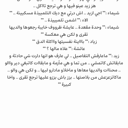
هز زيد عينو فيها و هي ترجع تااكل ..
شيماء :"" اجي ازيد .. اش درتي مع ديك التلمييذة مسكيينة .. ""
الاء :"" اشمن تلميييذة .. ""
شيماء :"" وحدة مقعدة .. عايشة ظرووف خايبة رجعوها والديها
تقرى و لكن هي معكسة ""
زياد :"" باااينة نفسيتها وااكلة الدق ""
عائشة :"" علاه مالها ؟ ""
زيد :"" ماعارفش التفاصيل .. لي عارف هو انها دارت شي حادتة و
مابقاتش كاتمشي .. من تما و هي مأزمة و مابقاات كاتبغي دير واالو
.. محناات والديها معاها و ماخلاو مادارو ليها .. و لكن هي والو ..
ماكاتزعزعش من بلاصتها .. بزز باش بززو عليها ترجع تقرى .. واخا
كبيرة ""