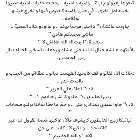
تبعوها بعيونهم ب2 .. راضية و امنية .. رجعات حذرات امنية عينيها
بخيبة امل اخرى .. في حين راضية كاتقرص فيها و تخرج عينيها
بوقااحة ..
جاوبت عائشة :"" لا اختي مرحبا بيكم .. و عااودو هااد المجية ..
ماشي مجيتكم هادي ""
سعيدة :" ان شااء الله علااش لا ""
رافقتهم عائشة حتال الباب حتى مشاو و رحعات تسخن الغذاء ديال
زين العابدين ..
دخلات الاء لقاتو واقف كايحيد الفيست ديالو .. عنقااتو من الجنب و
بااست خدو ..
الاء :"" اهلا بعلي العزيز ""
زين العابدين :"" هادوك اش جاابهم ؟ .. ""
الاء :"" جاو اسيدي يعتااذرو مني .. و حقا ما حقا بغاتنا نوليو صحابات
""
تبانيكا زين العابظين كايشوف فالاء عاكيها فىصة تقوول ليه غير
كاتضحك .. و لكن لا .. كانت على حق ..
الاء :" و الله العظييم ""