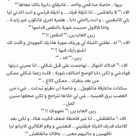
بيها .. خاصة حنا فحي وااحد .. غاتبقاي دايرة بالك معاها ""
الاء :"" لا بالعكس .. انا تايقة فيك ... و تايقة فراسي و انت اكدتي ليا
بلي كاتبغيني .. و انت رااجلي دابا .. هضرة اخرى غاتكون غير زايدة ..
واخا فالاول حسيت شوية بالنقص قدامها ""
زين العابدين :"" النقص !! ""
الاء :"" اه.. عقلتي الليلة لي وريتك صورة هاذيك الموودل و قلت لك
اشنو رأيك فبها ؟ ""
زين :"" ااه .. ""
الاء :"" فدااك النهاار .. تهاجمت على قبل شكلي .. انا عمرني ديتها
فهادشي و لكن دابا الوضع اختالف شوية .. قلت زعما شكلي ممكن
من بعد ينفرك .. ممكن كااع .. ""
سكتات ماعارفة ماتقوول .. و خاصة ان نظرتو تبدلت .. شيء من
الغضب برق فعينيه .. شي لي خلاها تتراجع و لكن صعقها منين
كمل ..
زين العابدين :"" نخوونك !! ""
الاء :" ماتقلقش .. انا غير فلحظة ضعف فكرت هكا.. و لكن بعد
كلامك فديك الليلة فيقتيني .. قنعتيني و ولاو افكالري كايبانو ليا
تافهيين و ماليهم معنى ... عافاك ماتقلقش ""