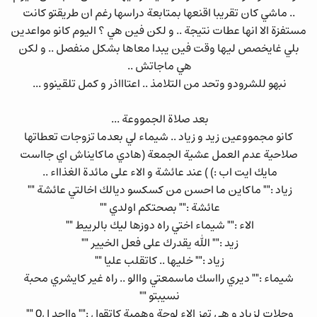
.. ماشي كان تقريبا اقنعها بمتابعة دراسها رغم ان طريقتو كانت
مستفزة الا انها عطات نتيجة .. و لكن فين هي ؟ اليوم كانو مواعدين
بلي غايخصص ليها وقت فين يبدا معاها بشكل منفصل .. و لكن
هي ماجاتش ..
نبهو للشرودو وتحد من التلامذ .. اعتاااذر و كمل تلقينوو ...
بعد صلاة الجمووعة ...
كانو مجمووعين زيد و زياد .. شيماء لي بعدما تزوجات تعطاتها
صلاحية عدم العمل عشية الجمعة (هادي ماكايناش اي جااست
مايك ايت اب :) ) عند عائشة و الاء على مائدة الغذااء ..
زياد :"" ماكاين ما احسن من كسكسو ديالك اخالتي عائشة ""
عائشة :"" بصحتكم اولدي ""
الاء :"" شيماء اختي راه دوزها ليك بالرييط ""
زيد :"" الله يقدرك على فعل الخيير ""
زياد :"" خليها .. كاتقلب عليا ""
شيماء :"" ديري رااسك ماسمعتي واالو .. راه غير كايشري محبة
نسيبتو ""
وحلات لزياد و هي تهز الاء لوحة وهمية كاتقول :"" وااحد ل0 ""