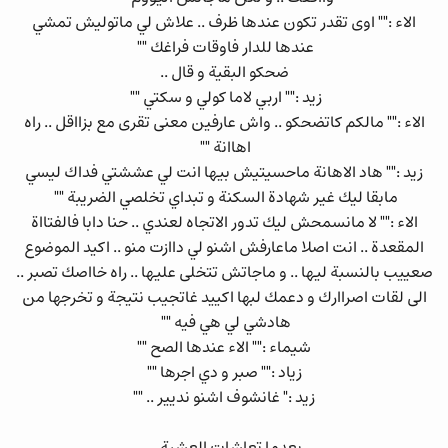
الاء :"" اوى تقدر تكون عندها ظرف .. علاش لي ماتوليش تمشي
عندها للدار فاوقات فراغك ""
ضحكو البقية و قال ..
زيد :"" اربي لاما كولي و سكتي ""
الاء :"" مالكم كاتضحكو .. واش عارفين معنى تقرى مع بزااقل .. راه
اهاانة ""
زيد :"" هاد الاهانة ماحسيتيش بيها انت لي عششتي فداك ليسي
مابقا ليك غير شهادة السكنة و تبداي تخلصي الضريبة ""
الاء :"" لا مانسمحش ليك تدور الاتجاه لعندي .. حنا دابا فالفتااة
المقعدة .. انت اصلا ماعارفش اشنو لي داازت منو .. اكيد الموضوع
صعييب بالنسبة ليها .. و ماجاتش تتخلى عليها .. راه خااصك تصبر ..
الى لقات اصراارك و دعمك لبها اكييد غاتجيب نتيجة و تخرجها من
هادشي لي هي فيه ""
شيماء :"" الاء عندها الصح ""
زياد :"" صبر و دي اجرها ""
زيد :" غانشوف اشنو نديير .. ""