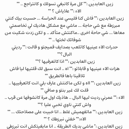
زين العابدين :"" كل مرة كانبغي نسولك و كانتراجع .. ""
الاء :"" علاياش ؟ ""
زين العابدين :"" فاش كنا فليسي عند الحراسة ... حسيت بيك كنتي
مبرزطة مع شي حاجة ... ماشي مع مشكل هاديك لي تخاصمتي
معاها ... شي حاحة اخرى ..ماكنتش متأكد .. و لكن زدت شكيت من
شوفاتك لختها .. ""
حدرات الاء عينيها كاتلعب بصدايف قميجتو و قالت :"" رديتي
البال؟""
زين العابدين :"" اذا كاتعرفيها ؟""
هزات الاء عينيها و قابلاتو :"" اه .. انت سبق لك قلتيها ليا فاش
تلاقينا باها فالطريق ""
زين العابدين :"" ااه و لكن ماكنتش عارف بلي انت كاتعرفييها ..
قلت لك غير بنتو و صافي ""
الاء :"" عمرني رديت ليها البال .. هاذيك اول مرة كانشوفها عن قرب ..
واش كنتي ناوي تخبي عليا ؟""
زين العابدين :"" ماتفهميش غلط .. انا خبيت على مصلاحتك ... ""
الاء:"" خفتي نبرزطك ؟ ""
زين العابدين :" ماشي بديك الطريقة .. انا مابغيتكش انت تبرزطي