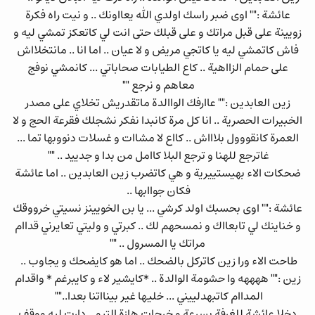
عائشة :"" اوى ضبر راسك اولدي الله يعااونك .. و نيت راه فكرة
زويينة على قبل مراتك و على قبلك حتى انت لي كاتعكز تمشي ليه و
فاش كاتمشي ليه يا كاتجي مريض و لا عيان .. اما انا .. مانتخلااش
على حمام الزااهية .. كاع الطيابات صحاباتي ... كانمشي نوفج
معاهم و نرجع ""
زين العابدين :"" عاارفك الواالدة ماتقدريش تخلاي على مصدر
الخبيرات الحصرية .. انا كل مرة كانبدا نفكر نشجلك فقرعة الحج و لا
العمرة كانقووول بلاااش .. كااع لا مشاات و غسلات دنووبها تما ...
غاترجع للهنا و ترجع البلا كاامل من بدا و جدييد .. ""
ضحكات الاء بهيستييرية و هي كاتضرب زين العابدين .. اما عائشة
فكان جواابها ..
عائشة :"" اوى بحسبك اولد كرشي ... يا بن الخويينز نسيتي خرووقك
و خناينك لي تابعااك و نمسحهم لك .. كبرتي و وليتي تعايرني قداام
مراتك يا المسرول .. ""
طاحت الاء ورا زين كاتركل بالضحك .. اما هو كايضحك و يجاوب ..
زين :"" ههههه وا حشومة الوالدة .. *كايشير لاء و كايبرغم * واقدام
المداام كاتبهدلييني ... خليها غير بينااتنا بعدا..""
دخلا عائشة للغرفة بسرعة و خرجات هازة التيو .. دارت ليه ووقف