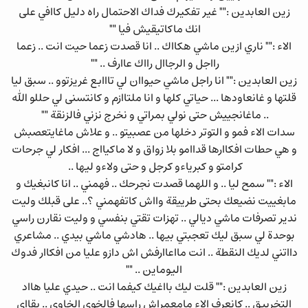
زين العابدين :"" غير تفكيرك فداك الاحتمال راه دليل كاافي على
انك ماكاتيقيش فيا ""
الاء :"" ناري ازين ماشي هكااك .. انا قصدت زعما حيت انت .. زعما
رااجل و الرجاال رااك عاارف .. ""
زين العابدين :"" انا راجل ماشي حيواان لي تااابع غريزتوو .. سبق ليا
قلتها و غانعاودها ... حياتي كلها و انا ملتاازم و كانتسنى لي حللو الله
.. ماغانجييش حتى نولي بمراتي و نخرج نزني فالزنقة ""
سدات الاء فمو و التوتر دخلها من عصبيتو .. و علاش ماغايتعصبش
و هي حطات افكاارها قداامو بلا زواق و لا ماكيااج ... افكار لي جرحات
كرامتو و كبرياءو كرجل و حتى ولاءو ليها ..
الاء :"" سمح ليا .. و اللهما قصدت نجرحك .. فهمني .. انا كانبغيك و
مابغييت نضيعك بحتى طرييقة وااش كاتفهمني ؟.. على قبلك وليت
ندير تصرفات ماشي ديالي .. تهزات تقتي بنفسي و وليت نقارن راسي
بوحدة لي سبق ليك تعجبتي بيها .. هادشي ماشي بيدي .. مشاعري
دااتني لديك النقطة .. انت مااعاارفش اش دازو عليا من افكاار فدوك
اليوماين .. ""
زين العابدين :"" قلت ليك بااغيك كيفما انت .. حيدي عليا هااد
التخربيق .. كانعرف الاء مامعمراش راسها فالخوى الخاوي .. بقااي