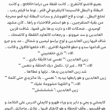
بعينو فاشنو كاتتفرج ... كانت لقطة من دراما goblin .. و كانت
البطلة و البطل فالسينما كايتفرجو في فلم .. نوعا ما فيلم رعب ..
تخلع البطل .. غوت و لاح الفووشار و سدات البطلة ليه فمو محرجة
من بقية المتفرجين .. و هو استمر فالاختباء و راها .. كان مشهد
كوميدي .. ضحكات الاء و دارت يدها على فمها.. شافت فزين
العابدين و سد عيوونو .. و رجعات كاتعاود اللقطة و كاتضحك ..
شاف فيها زين العابدين و لوح براسو ليمين و شماال .. مد يدو جرو
من قدامها سدو و حطو فالجهة الاخرى .. الاء خلعها فالاول و قالت ..
الاء :"" ناري خلعتييني ""
زين العابدين :"" نعسي غدا فايقة بكري .. ""
الاء :"" لااا .. غير ارا ..نكمل ديك الحلقة و ننعس ""
شد زين العابدين يدها .. نزلها و غطااها ..
زين العابدين و هو رابطها بيديه :" نعسي .. بلا ماتزيدي حتى كلمة ""
الاء :"" و الللهتا حشوومة عليك ""
زين العابدين :" ششششش""
كايمشي و يجي و داير يدو وراء ظهرو و كايملي الدرس على التلامذ و
هو فقسمو .. وقف للحظة و هو كايفكر فيها .. علاش ماجاتش اليوم