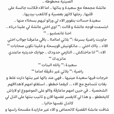
الصينية محطوطة ..
عائشة مجمعة مع سعيدة و بناتها .. اما الاء فكانت جالسة على
قلبها.. رجلها كاتهز بعصبية و كاتلعب بيديها..
سعيدة حساات بنفوور الاء لي وراتو ليهم بسخااء منها ..
ابتسمت فوجه عائشة و قالت :"" اوى اختي عائشة لي علينا درناه ..
احنا غانمشيو .. ""
جاوبت راضية بسرعة :"" بلاتي امااماا .. باقي ماعرفنا جوااب اختي
الااء .. يااك اختي ... ماتكونيش قويسحة و خلينا نكون صحابات ""
الاء :"" انا ماختكش .. التازمي حدودك .. جوابك خديتيه ماعندي
مانزيدك ""
سعيدة :"" يالله البنات ""
راضية :"" بلاتي غير دقيقة اماما ""
خرجات فيها سعيدة عينيها .. فهي عند بالها غير بنتها دارت غلط و
بغات تتسامح مع الاء ... كيفما خططو .. استغلو امهم لاهداافهم
الشخصية .. في حين امهم ماعارفة واالو على الموضووع او لاياش
كايخططو .. و هذا لي كايفسر غضبها الان و تانيب بنتها على الذل لي
كاتدل نفسها حاليا ..
شافت عاىشة القضية كاتحماض و الاء غير مازايدة مقسحة راسها و