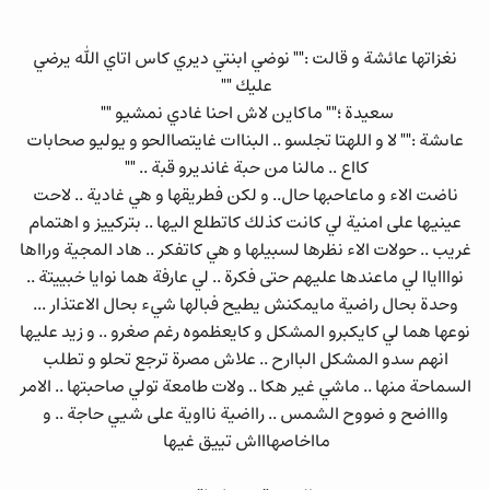
نغزاتها عائشة و قالت :"" نوضي ابنتي ديري كاس اتاي الله يرضي
عليك ""
سعيدة ؛"" ماكاين لاش احنا غادي نمشيو ""
عاىشة :"" لا و اللهتا تجلسو .. البناات غايتصاالحو و يوليو صحابات
كااع .. مالنا من حبة غانديرو قبة .. ""
ناضت الاء و ماعاحبها حال.. و لكن فطريقها و هي غادية .. لاحت
عينيها على امنية لي كانت كذلك كاتطلع اليها .. بتركييز و اهتمام
غريب .. حولات الاء نظرها لسبيلها و هي كاتفكر .. هاد المجية ورااها
نواااياا لي ماعندها عليهم حتى فكرة .. لي عارفة هما نوايا خبييتة ..
وحدة بحال راضية مايمكنش يطيح فبالها شيء بحال الاعتذار ...
نوعها هما لي كايكبرو المشكل و كايعظموه رغم صغرو .. و زيد عليها
انهم سدو المشكل الباارح .. علاش مصرة ترجع تحلو و تطلب
السماحة منها .. ماشي غير هكا .. ولات طامعة تولي صاحبتها .. الامر
واااضح و ضووح الشمس .. رااضية نااوية على شيي حاجة .. و
مااخاصهاااش تييق غيها