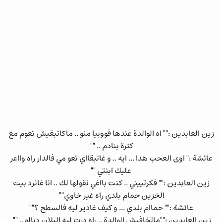
زين العابدين :"" اه الوالدة عندها فووبيا منو .. ماكاتبغيش تعوم مع
كترة بنادم .. ""
عائشة :" اوى العحب هدا ... ايه .. و غاتبقااي تعو مي فالدار راه وااعر
عليك ابنتي ""
زين العابدين :"" فكرتييني .. كنت بااغي نقولها لك .. انا غانرد بيت
الخزين حمام بلدي راه غير خاوي""
عائشة :"" حماام بلدي ... و كيف غادير ليه فالسطح ؟""
زين العابدين :""ماتخافيش الوالدة .. راه درت ليه البلان ديالو .. ""