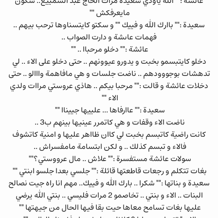
عائشة :"" الله ياودي سعيدة مرات الحاج عبد السمييع.. شكون
مايعرفكش ""
سعيدة :"" باارك الله و فييك "" و سكتو كايتسناوها ترحب بيهم ..
فهمات عاىشة و دارت الصواب ..
عائشة :"" دخلو مرحباا .. ""
دخلو كايتبسمو بخبت و يدورو عيوونهم .. حتى دخلو على الاء .. لي
تدهشات بوجووودهم .. ناضت جلسات و هي مافاهمة وااالو .. حتى
دخلات عائشة و قالت :"" مرحبا بيكم .. هاذي عروستي مراات ولدي
الاء ""
سعيدة :"" عاارفاها ... علييها جييناا ""
ناضت الاء وقفات و هي كاتمرر عينيها بينهم ب3 ..
كانت راضية كاتبسم بخبت لي كاان ظااهر عليها و امنية كاتشوف
فالاء و تبسم كذلك .. و لكن ابتسامة مامفسراش ..
سولات عائشة مستفسرة :"" علاش .. مال عرووستي؟""
بغات تتكلم و رجعات قاطعتها قائلة :"" جلسي بعدا جلسو ابنتي ""
سعيدة و بناتها :"" شكرا .. بارك الله و فييك.. مهم انا راه جيت نصالح
البنات .. الاء و بنتي .. تخاصمو 2 مرات فليسي .. بنتي الله يرضي
عليها بغات تسامح معاها حيت بقا فيها الحال من جيهتها ""