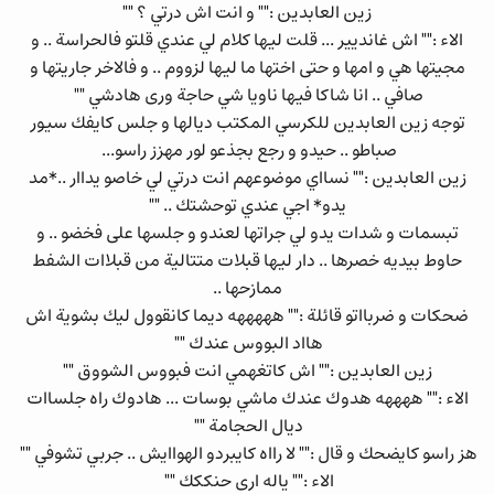
زين العابدين :"" و انت اش درتي ؟ ""
الاء :"" اش غانديير ... قلت ليها كلام لي عندي قلتو فالحراسة .. و
مجيتها هي و امها و حتى اختها ما ليها لزووم .. و فالاخر جاريتها و
صافي .. انا شاكا فيها ناويا شي حاجة ورى هادشي ""
توجه زين العابدين للكرسي المكتب ديالها و جلس كايفك سيور
صباطو .. حيدو و رجع بجذعو لور مهزز راسو...
زين العابدين :"" نسااي موضوعهم انت درتي لي خاصو يداار ..*مد
يدو* اجي عندي توحشتك .. ""
تبسمات و شدات يدو لي جراتها لعندو و جلسها على فخضو .. و
حاوط بيديه خصرها .. دار ليها قبلات متتالية من قبلاات الشفط
ممازحها ..
ضحكات و ضربااتو قائلة :"" هههههه ديما كانقوول ليك بشوية اش
هااد البووس عندك ""
زين العابدين :"" اش كاتغهمي انت فبووس الشووق ""
الاء :"" ههههه هدوك عندك ماشي بوسات ... هادوك راه جلساات
ديال الحجامة ""
هز راسو كايضحك و قال :"" لا رااه كايبردو الهواايش .. جربي تشوفي ""
الاء :"" ياله ارى حنككك ""