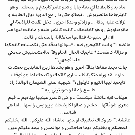
ماد يدو كايتفادا اي دقة جايا و فمو عامر كايندغ و يضحك.. و هو
كايترجاها ماتضربوش .. تبعاتو حتى داار مع الدورة ديال الطابلة و
نزلات عليه بدقة ... و زادتو وحدة اخرى .. دخل تقنت للبلاصة لي
ماتوصلووش و هو كايضحك .. كانت كاتنغر عليه و مابانت ليها غير
الاء لي مليوحة قداامها سخفاانة بالضحك و قالت .
عائضة :"" و انت كاتهجري فيه.. *شواتها بدقة حتى تكمشات كاتحكها
و مزالة كاتضحك* عاجبك الحال الحلووفة مااحشمتييش ضحكي
عليا فوجهي""
جات تجبد معاها بدقة اخرى و هو يشدها زين العابدين تخشات
دارت الاء وراه متكية فالسداري كاتحك و تضحك اما هو فوقف
كايحيد ليها التيو و كايقول :"" ههههه لعني الشيطان الوالدة راه
قااسح راه انا و شويتيني بيه ""
ميقات فيه عائشة مبتسمة .. و هي كاتمرر عينيها بيناتهم ... فهم
معزى شوفاتها .. حشم و عنقها كايضحك و يبووس رااسها .. اما هي
فقالت ..
عائشة :"" هووكااك نبغييك اولدي.. ماشاء الله عليكم .. الله يخليكم
لبعضكم و يخليكم ديما ضاحكين و موالمين و يبعد عليكم عين