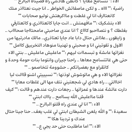
الاء :" تتسامح معايا ؟ كانظن هادشي راه فضيناه الباارح ""
راضية :"" اااه .. و لكن ماصفاتش الخواطر .. انا جيت نعتااذر منك
كانعتاارف انا لي غلطت و مااكرهتش نوليو صحابات ""
الاء بتشكيك :"" مافهمتش .. انت جايا كاتعتااذري و كاتعتارفي
بغلطك ؟ و نتصااحبو كاااع ؟ انا عندي صاحبتي مامحتااجا صحاااب ..
و زايظون ..علااش حتال دابا عاد جايا تعتاذري.. مالك مادرتيها من
الاول و تفوتيني انا و صحبتي و تهنينا منوهاد التخربيق كاامل ""
نغزاتها عاىشة و تبسماات ليهم :"" ماعليش ماعليش .. بنتي الاء
حتى هي غاتتسامح معاها .. راحنا جيران وانتوما بنات حومة وحدة و
كاتقراو مع بعضياتكم .. حشوومة تتخاصمو .. ""
نغزااتها الاء و هي ماتوشوش لوذنها :"" نسيييتي اشنو قاالت ليا
اخاالتي .. راه هادي لي شجعتيني نتف مها الى غلطات معايا ""
دارت عائشة عندها و غمزاتها .. رجعات دارت عندهم و قالت :"" كيف
قلنا مااعليش الله يساامح .. يااك ابنتي ""
الاء :"" انا لي عندي راه قلتو الباارح .. ""
سعيدة :"" و الله يلعن الشيطان ابنتي لي غلب يعف.. حنا جينا حتال
عندك و تردينا هكا ""
الاء :"" اما ماطلبت حتى حد يجي ع.. ""