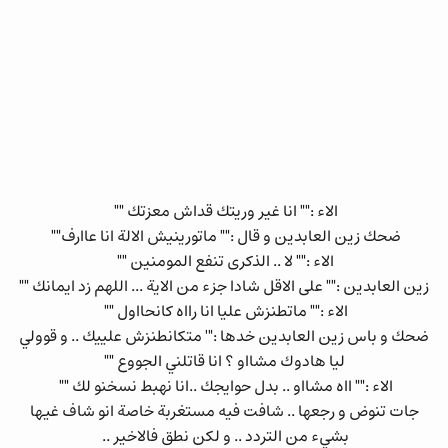
الاء :"" انا غير وريتك قداش معزتك ""
ضحك زين العابدين و قال :"" ماتورينيش الالة انا عاارف""
الاء :"" لا .. الذكرى تنفع المومنين ""
زين العابدين :"" على الاقل شادا جزء من الاية ... اللهم زد ايمانك ""
الاء :"" ماتطنزش عليا انا رااه كانحااول ""
ضحك و باس زين العابدين خدها :"' متكانطنزش علييك .. و قوولي
ليا هادوك مشااو ؟ انا قاتلني الجووع ""
الاء :"" ااه مشااو .. بدل حوايجك ..انا نهبط نسخنو لك ""
جات تنوض و رجعها .. شافت فيه مستغربة خاصة انو شاف غيها
بشيء من التردد .. و لكن نطق فالاخير ..