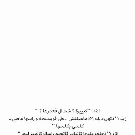
الاء :"" كبييرة ؟ شحاال فعمرها ؟ ""
زيد :"" تكون ديك 24 ماعقلتش .. هي قوييسحة و راسها عاصي ..
كلمتي بكلمتها ""
الاء :"" نحلف عليها كاتبات كاتحلم راسك كاتغيز ليها ""