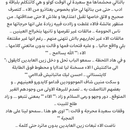
بالتالي محشماها مع سعيدة لي الوقت كولو و هي كاتتكلم بلباقة و
ادب .. حتى من بناتها لي حاو بخصوص يعتاذرو من الاء .. كتصرف
صحيح و لائق خاصها تقبل اعتذارها و علاش لا حتى صدااقتها.. من
منظور عائشة فالاء غلطت و زاادت فييه زيادة على انها حرجاتها مع
ناس الحوومة .. مالقات غير تقرصها و تانبها بتخرااج العينين ..
مالقات الاء غير تجاريهم بااش تتهنى منهم .. رغم انها غير مقتنعة
بلي وااقع حاليا .. و عليه فتحات فمها و قالت بدون ماتعني كلامها ..
الاء :"" الله يساامح .. ""
و في هاد اللحظة .. سمعو الباب تحل و دخل زين العابدين كايقول :"
الى ماكنتيش ا الاء مسخنة ليا غداايا و محطوط فوق الطابلة
كايتسنااني .. احسن ليك ماتبانيش قدااامي ""
و سكت منين شاف الموجوودين قدامو كايدورو فعينيهم .. و
بعضهم التااصقت به .. تصدم للبرهة الاولى من وجودهم الغير
المتوقع.. دور وجهو و رمى السلام و زاد :"" الااء "" بمعنى تتبعو ... و زاد
طلع للبيت ..
وقفات سعيدة محرجة و قالت :"" اوى هو هذا ..سمحو لينا على هاد
المجية ""
ناضت الاء تبعات زين العابدين بدون ماترد حتى كلمة ..