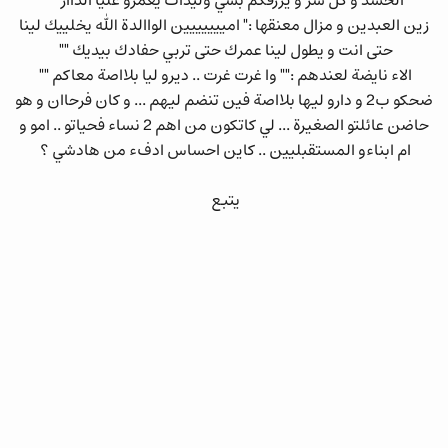
الحسد و كل شر و يرزقكم بشي وليدات يعمرو عليا الداار ""
زين العبدين و مزال معنقها :" امييييييين الواالدة الله يخلييك لينا
حتى انت و يطول لينا عمرك حتى تربي حفادك بيديك ""
الاء نايضة لعندهم :"" وا غرت غرت .. ديرو ليا بلااصة معاكم ""
ضحكو ب2 و دارو ليها بلااصة فين تنضم ليهم ... و كان فرحاان و هو
حاضن عائلتو الصغيرة ... لي كاتكون من اهم 2 نساء فحياتو .. امو و
ام ابناءو المستقبليين .. كاين احساس ادفء من هادشي ؟
يتبع