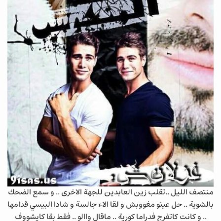
منتصف الليل ..تقلب زين العابدين للجهة الاخرى .. و سمع الضحك
بالشوية .. حل عينو مغووبش و لقا الاء جالسة و شادا البيسي قدامها
.. و كانت كاتفرج فدراما كورية .. ماقال واالو .. فقط بقا كايشووف