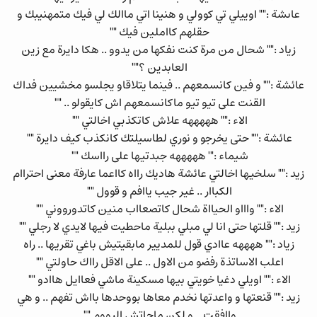
عاىشة :"" اوييلي تي كوولي و هنينا اتي ماالك لي فيك متمهنيبك و
حقلهم كااملين فيك ""
زياد :"" شحال من مرة كنت نفكها من يدوو .. هكا دايرة مع زين
العابدين ؟""
عائشة :"" و فين كانسمعهم .. فينما يتلاقاو يجلسو مخشيين فداك
القنت على تيو تيو ماكانسمعهم اش كايقولو .. ""
الاء :"" هههههه علاش كاتكذبي اخالتي ""
عائشة :"" حتى يخرجو و نوري لطاسيلتك كانكذب كيف دايرة ""
شيماء :"' هههههه جبدتيها على رااسك ""
زيد :"" سلخيها اخالتي عائشة هاديك رااه كااعما عارفة معنى احتراام
الكباار .. غير جيب ياافم و قوول ""
الاء :"" واااو الحيااة شحال كاتصعااب منين كاتدورووني ""
زيد :"" قلتها حتى انا لي مبلي ببلية ماحطيت فيها لايدي لا رجلي ""
زياد :"" ههههه عاادي قول للمديير مابقيتيش باغي تقريها .. راه
اعلب الاساتذة رفضو من الاول .. على الاقل رااك حاولتي ""
الاء :"" اويلي دغيا خويتي بيها مسكينة ماشي فعاايل هاادو ""
زيد :"" قنعتها و واعدتها نخدم معاها بووحدها بااش تفهم .. و هي
واافقت .. و لكن ماجاتش اليووم ""