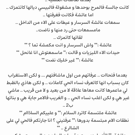
بعدما تعاشات العشية ..
كانت جالسة فالمرح بوحدها و مشغولة فالبيسي ديالها كاتتمزك ..
اما عائشة فكانت فغرفتها ..
سمعات عائشة السرسار و عيطات على الاء من الداخل ..
مامسمعات حتى رد منها و ناضت..
لقاتها كاتمزك ..
عائشة :"" واش السرسار و انت مكمشة تما ؟ ""
حيدات الاء الليزيات و قالت :"' ماسمعتوش انا غانحل ""
عائشة :"" غير خليك نضت ""
بعدما فتحاات .. عرفاتهم من اول ماشافتهم ... و لكن الاستغراب
كان بسباب انها كاتعرف نساء الحي كاملات .. و لكن هاذي بالظبط
لي ماعمرها كانت معاها علاقة لا من بعيد و لا من قريب .. ماشي
غير هي و لكن اغلب نساء الحي .. و الغريب فالامر جاية هي و بناتها
ب2 ..
عائشة ملتسمة كاترد السلام :"" و علييكم السلااام ""
نطقات الام مبتسمة بدورها :"" عرفتيني ؟ انا جارتكم فالحي لي على
الشاارع .. ""