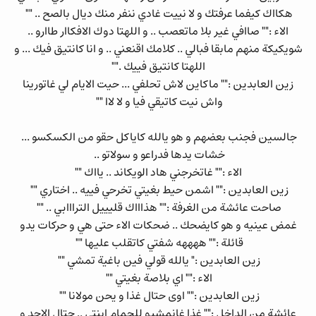
هكااك كيفما عرفتك و لا نييت غادي ننفر منك ديال بالصح .. ""
الاء :"" صاافي غير بلا ماتعصب .. و اللهتا دوك الافكاار طاارو ..
شويكيكة منهم مابقا فبالي .. كلامك اقنعني .. و انا كانتيق فيك ... و
اللهتا كانتيق فييك .""
زين العابدين :"" ماكاين لاش تحلفي ... حيت الايام لي غاتورينا
واش نيت كاتيقي فيا و لا لاا ""
جالسين فجنب بعضهم و هو يالله كاياكل حقو من الكسكسو ...
خشات يدها فدراعو و سولاتو ..
الاء :"" غاتخرجني هاد الويكاند .. يااك ""
زين العابدين :"" اشمن حيط بغيتي تخرحي فييه .. اختاري ""
صاحت عائشة من الغرفة :"" هذاااك قليييل الترااابي .. ""
غمض عينيه و هو كايضحك .. ضحكات الاء حتى هي و حركات يدو
قائلة :"" ههههه شفتي كاتقلب عليها ""
زين العابدين :" يالله قولي فين باغية تمشي ""
الاء :"" اي بلاصة بغيتي ""
زين العابدين :"" اوى حتال غذا و يحن مولانا ""
عائشة من الداخل :"" غذا غانمشيو للحمام ابنتي .. حتال الاحد و