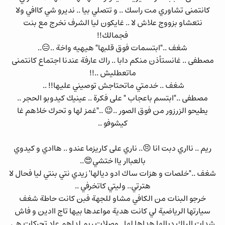
كانتمنى تشاوري مت راسك .. و تتصلي بيا .. نديرو شي كاافي ولا
نتعشاو بزووج علاش لا .. غايكون ليا الشرف نخرج مع بنت
فجمالك!!
شغف .."ابتسمات فوق قلبها" هيهيه واخة ..😑..
مصطفى .. غانستأذن منكم دابا .. راك عارفة عندنا اجتماع كانتمنى
ماتعطليش ..!!
شغف .. خدمتي ماتحتاجش توصيني عليها!! ..
مصطفى .."ابتسم باعجاب " على فكرة .. عينيك كيدوبو الحجر ..
يطيحو الزرزور من فوق الصور ..😉 .."غمز لها و تحرك خلاهم غا
كيشوفو ..
ريم .. نااري دبت انا 😣.. ناري على كاريزما عندو .. هاادي و كيدوي
بالعباار ياا ختشي😍..
شغف .."خلصات و هزات ساك ادو ديالها' زيدي نتي بنتي ليا فحال لا
هترتي.. وليتي كاتخرفي ..
خرجو البنات من الكافي مشاو للجهة فبن كانت حاطة شغف
سيارتها الرياضية لي كانت هدية مواعدها بيها تاج اادين و فاش
شدات الباك ديالها هداها لها ..وصلات ريم لداهم عاد تحركات هي