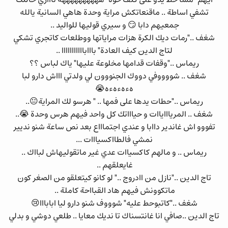
تشفي اساطة .. ماقنعاتكش مراية وحدة هاهي السانية يالله
جمعيهم دابا 😏 و سيري قوليها للواليد ..
شغف .."رمات ديك الكرة هزات مراياتها ووطلعات كاتجري تشكي
لتاج الدين كيف العادة" بااابااااااااااا ..
ريماس .."وقفات قدامها مخلوعة عليها" ياك لباس ؟؟
شغف .. شووووفي دووك الجنووون لي ولدتي اااش دارو لبا
هءهءهءه😭
ريماس .."حطات يدها على فمها .. " هرسو لك المراية😐..
شغف .. المرياااياات و حياااتك كل واحد فيهم هرس وحدة 😭..
تفووو اش غاندير داابا و عندي اجتماااع بعد نص ساعة شنو نديير
نمشي فالطااكسيااات ...
ريماس .. و مالهم كاكسياات عدي غير ماتقوليهاش لبااك ..
غايعلقهم ..
تاج الدين .."نازل من اادروج .." لو كانو كيتعلقو من الصغر كون
ماتكوونش فيهم هاد القبااحة كاملة ..
شغف .."كاتبوحط عليه" شوووف شنو دارو ليا ابابااا😢
تاج الدين ..صافي انا غانتسناك تا نديك معايا .. طلعي دوشي و بدلي