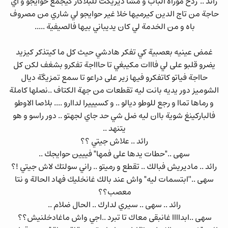
رائد .."ردخ موراه الباب و مشا ديريكت للبلاكار كيجمع حوايجو و اي
حاجة من تاج الدين كيرميها خلا غير حوايجو لي شاري من مصروف
باه و من الخدمة لي كان يديباني بيها فالصيفية .....
غمض عينيه بعصبية كي تفكر هادشي حيث كل ما كيتذكر كيزيد
يضرو قلبو على لي فااات مكيبغي تا حاااجة تفكرو بشغف لكن كل
حااجة فياتو كاتفكرو فيها زير على دراعو تا سمع تمزيگة ديال
الشوميز دور يديه بانت ليه تقطعات من جهة الكتاف ..نصلها كاملة
و رماها تماا و رجع للوطو ديالو .. و كسيييرا لداارو .... بلاصا الاوطو
فالباركينغ شوية باان ليه ضل شي حد جاي لجهتو .. دور راسو و هو
يتنهد ..
رائد .. علاش جيتي ؟؟
سهى .."حطات يدها على فمها" فييين حوايجك ..
رائد .. ماديريش فبالك .. تقطع و رميتو .. راني سولتك لاش جيتي !؟
سهى ..''ابتسمات ليه" واش عند بالك غانخليك فهاد الحالة و نتا
معصب؟؟
رائد .. سهى .. سيري لدارك .. الحال ضلام ..
سهى ..ابداااا غانبقى معاك تا تبرد ..اجي واش ماغادخلنيش؟؟