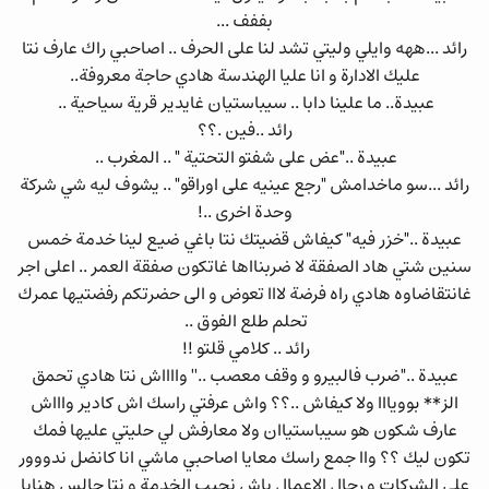
بففف ...
رائد ...ههه وايلي وليتي تشد لنا على الحرف .. اصاحبي راك عارف نتا
عليك الادارة و انا عليا الهندسة هادي حاجة معروفة..
عبيدة.. ما علينا دابا .. سيباستيان غايدير قرية سياحية ..
رائد ..فين .؟؟
عبيدة .."عض على شفتو التحتية " .. المغرب ..
رائد ...سو ماخدامش "رجع عينيه على اوراقو" .. يشوف ليه شي شركة
وحدة اخرى ..!
عبيدة .."خزر فيه" كيفاش قضيتك نتا باغي ضيع لينا خدمة خمس
سنين شتي هاد الصفقة لا ضربنااها غاتكون صفقة العمر .. اعلى اجر
غانتقاضاوه هادي راه فرضة لااا تعوض و الى حضرتكم رفضتيها عمرك
تحلم طلع الفوق ..
رائد .. كلامي قلتو !!
عبيدة .."ضرب فالبيرو و وقف معصب ..'' وااااش نتا هادي تحمق
الز** بوويااا ولا كيفاش ..؟؟ واش عرفتي راسك اش كادير واااش
عارف شكون هو سيباستياان ولا معارفش لي حليتي عليها فمك
تكون ليك ؟؟ واا جمع راسك معايا اصاحبي ماشي انا كانضل ندووور
على الشركات و رجال الاعمال باش نجيب الخدمة و نتا جالس هنايا