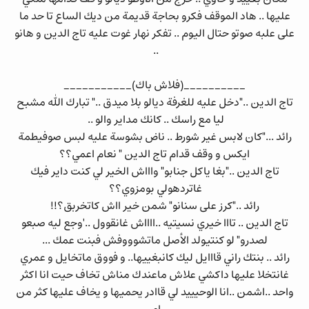
عليها .. هاد الموقف فكرو بحاجة قديمة من ديك الساع تا حد ما
على علبه صوتو حتال اليوم .. تفكر نهار غوت عليه تاج الدين و هانو
..
__________(فلاش باك)___________
تاج الدين .."دخل عليه للغرفة ديالو بلا ميدق .." تبارك الله مشبح
ليا مع راسك .. كانك مداير والو ..
رائد ..."كان لابس غير شورط .. ناض بشوسة عليه لبس صوفيطمة
ايكس و وقف قدام تاج الدين " نعام اعمي؟؟
تاج الدين .."بغا ياكل جنابو" واااش الخير لي كنت داير فيك
غاتردهولي بومزوي؟؟
رائد .."كرز على سنانو" شمن خير ااش كاتخربق؟!!
تاج الدين .. تااا خيري نسيتيه ..ااااش غانقوول ..'وجع ليه صبعو
لصدرو" لو كنتيولد الأصل ماتشوووفش فبنت عمك ...
رائد .. بنتك راني قااايل ليك كانبغييها.. و فووق ماتخايل و عمري
غانتخلا عليها داكشي علاش ماعندك مناش تخاف حيت انا اكثر
واحد ..اشمن ..انا الوحيييد لي قاادر يحميها و يخاف عليها كثر من