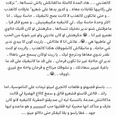
كاتعذبني .. .. هاد المدة كااملة ماكفاتكش بااش تنسااها .." نزلات
على ركابيها تقابلات معاه .. و كدوز يدها على شعرو'' عارفات كاتعذب
.. و حتى غاتكون كاتعذب لا كانت بصح تاتبغيك .. حاسة بييك .. انا
اكثر وحدة حاسة بيك ..لي كانبغيه مكيبغينيش .. و عمرو فكر فيا ..
ماعرفتش شنو ندير نخليك تنسااها .. مكرهتش لو كان قلبك خااوي
نعمرو غير انا .. 😭 مكرهتش لو كان عاديني ولو غير شوية من الحب
لي عاطيها هي ..😭.. علاش انا لا علاااش .. ياريت كون كا بيدي ندير
شي حاجة.. و مانبقااش كانشووفك هكذا كاتعذب .. يااريت لو كنت
نقدر ندوي معاها ودترجع ليك .. يا ريت لوكان يسمع مني باهااا ..
ندير اي حااجة غير نتا تكون فرحان .. على قد ما كانبغيك على قد ما
باغية غييير سعادتك .. و نشوفك مرتااح و فرحان واخة مع غيري
..اووف .. ,😭...
...... باستو فجبهتو و طلعات كاتجري لبيتو ترمات على الناموسية..اما
رائد .. فااش قاستو فشعرو فااق و سمع كاااع الهضرة لي قالت
ماكاانتش صدمة بالنسبة ليه ان صديقتو المقربة كاتبغيه لانو كان
عارف و متأكد انها مخبية ليه فقلبها حب كبييييير و هو ماعندو لبها
جهد .. غطا راسو و بقا كيفكر حتى داااتو عينو .....