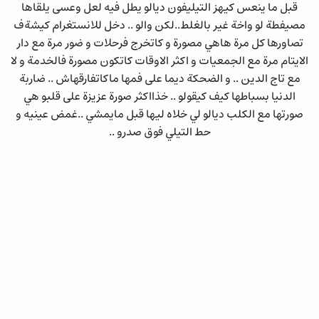
قبل ما ينعس كيهز التيليفون ديالو يطل فيه لعل وعسى يلقاها
مصيفطة لو واخة غير بالغلط..لكن والو .. دخل للانستغرام كيشةف
تصاورها كل مرة هاهي مصورة و كاتخرج فرحلات و ضور مرة مع دار
الايتام مرة مع الجمعيات و اكثر الاوقات كاتكون مصورة فالخدمة و لا
مع تاج الدين .. و الضحكة ديما على فمها ماكاتفارقهاش .. ضاربة
الدنيا بسباطها كيف كيقولو .. خذااكثر صورة عزيزة على قلبو هي
صورتها مع الكلب ديالو لي خلاه ليها قبل مايمشي ..غمض عينيه و
حط التيلي فوق صدرو ..