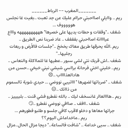
_______المغرب -- الرباط______
ريم .. واايلي اصااحبتي حراام عليك عن جد تعبت ..بغيت غا نجلس
هوووووف ...
شغف .."وقفات و حطات يديها على خصرها" ههههههههههه واااع
عياااانة اصااحبتي بفففف .. عاد ضربنا نص الطريق ..
ريم .الله يحرقها طريق معاك يخخخ .."جلسات فالأرض و ربعات
رجليها..''
شغف ..اش قربك نتي لشي سبور ..عطيها غا للمااكلة والنعاس ..
ريم.. خليني اختي فرحانة برااسي شيشي نيني خيخي ..حسن من
هادالعذااااب ..😣
شغف .. "ضرباتها لضهرها " اااتييي نووضي ... حيدي شوية تالسموم
من ذااتك ..😑
ريم ..هااالعاار غانسخف ليك .. بالله نفطرو فشي قنت .. بلييييز ..
شغف ..اافف .. صاافي نووضي نفطرو ..🙄
جراتها معاها و دخلو لاقرب كافي جلسو و طلبو فطورهم ...
ريم ..ماخداماش اليوم؟؟
شغف .. سيي خدامة .. "شافت فالساعة.." ديجا مزال الحال..مزال