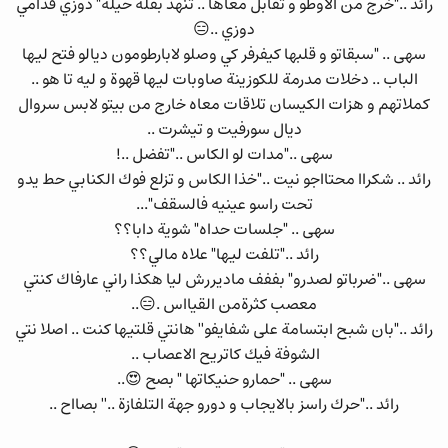
رائد .."خرج من الاوطو و تقابل معاها .. تنهد بقلة حيلة" دوزي قدامي
دوزي ..😑
سهى .. "سبقاتو و قلبها كيفرفر كي وصلو لابارطومون ديالو فتح ليها
الباب .. دخلات مدرمة للكوزينة صاوبات ليها قهوة و ليه تا هو ..
كملاتهم و هزات الكيسان تلاقات معاه خارج من بيتو لابس سروال
ديال سورفيت و تيشرت ..
سهى .."مدات لو الكاس .."تفضل ..!
رائد .. شكراا محتااجو نيت .."خذا الكاس و تزلع فوك الكنابي حط يدو
تحت راسو عينيه فالسقف"...
سهى .. "جلسات حداه" شوية دابا؟؟
رائد .."تلفت ليها" علاه مالي؟؟
سهى .."ضرباتو لصدرو" بففف ماديررش ليا هكذا راني عارفاك كنتي
معصب كثرةمن القيااس .😑..
رائد .."بان شبح ابتسامة على شفايفو'' هانتي قلتيها كنت .. اصلا نتي
الشوفة فيك كاتريح الاعصاب ..
سهى .. "حمارو حنيكاتها " بصح 😍..
رائد .."حرك راسز بالايجاب و دورو جهة التلفازة ..'' بصااح ..