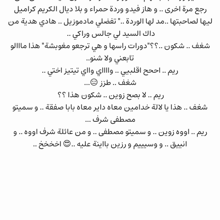
رجع مرة اخرى .. و هاز فيدو وردة حمراء و بلا ديال الكريم كراميل
ليها لصاحبتها ..مد لها الوردة .." تفضلي مادموزيل .. هادي هدية من
داك السيد لي جالس وراكي ..
شغف .. شكون ..؟؟"دورات راسها و هي ترجعو مغوبشة" هذا مااالو
تابعني ولا شنو..
ريم .. اححح اقلبيي .. وااااي وااي تيتيز اختي ..
شغف .. طزز 😑...
ريم .. لا بصح زوين .. شكون هذا ؟؟
شغف .. هذا يا لالة خدامين معاه داير معاه بابا صفقة .. و سميتو
مصطفى شرف ...
ريم .. اووه زوين .. و سميتو مصطفى .. و من عائلة شرف اووه .. و
انييق .. و وسيييم و رزين بااينة عليه ..😍 اخخخخ ..