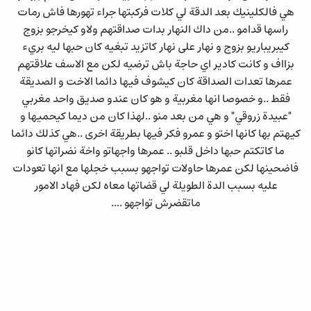
هي فالكلينيك بعد الدقة لي كلات فركبتها جراء تهورها فاش رمات
راسها قدامو ..من داك النهار بدات صداقتهم ولاو كيخرجو بزوج
كيبريباريو بزوج و نهار على نهار كاتزيد تبغيه كان حبها ليه بريء
بزااف و كانت كادير اي حاجة باش ترضيه لكن مع الاسف علاقتهم
عمرها تعدات الصداقة كان كيشوف فيها دائما الاخت و الصديقة
فقط ..و خصوصا انها مغربية و هو كان عندو صديق واحد مغربي
"عبيدة زروقي" و هي من بعد منو ..لهذا كان من ديما كيحميها و
كيهتم بها كانها اختو و عمرو فكر فيها بطريقة اخرى ..هي كذلك دائما
ما كاتكتم حبها داخل قلبو .. عمرها واجهاتو واخة نضراتها كانو
فاضحينها لكن عمرها حاولات تواجهو بسبب خجلها مع انها تعودات
عليه بسبب الدة الطويلة لي قضاتها معاه لكن فهاد الامور
ماتقضرش تواجهو ....