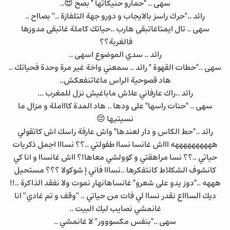
سهى .. "حمارو حنيكاتها " بصح 😍..
رائد .."حرك راسز بالايجاب و دورو جهة التلفازة ..'' بصااح ..
سهى .. تال ايمتاغاتبقى هارب ..حياتك كاملة غاتبقى مدوزها
فالغربة؟؟
رائد .. سدي الموضوع اسهى ..
سهى .."حطات القهوة " رائد .. سمعني واخة غير مرة وحدة فحياتك ..
هاد قصوحية الراس ماغاتنفعكش..
رائد ..راك عارفاني علاش ماباغيش نزل للمغرب ...
سهى .. "حنات راسها" على ودها .. هاد المدة كاااملة و مزال ما
نسيتيها 😔
رائد .."حط الكاس و دار لعندها" واش عارفة راسك اش كاتقولي
ههههههههههه اااش غانسا نساا طفولتي ..؟؟ نسااا اجمل ذكريات
حياتي ..؟؟ نسا مراهقتي و كوولشي معاها!؟ ااش غانساا و انا كي
كانشوف الشكلاط كانتفكرها ..نسااا فاني إ شوكولا ؟؟؟ مستحيل
هههه .."دوز يدو على شعرو" غانساهانهار نموت ولا نفقد الذاكرة ..!!
ديك الساااع نقدر نساا لي فات من حياتي .. ''وقف و تم غادي'' انا
غانمشي نصايب ليك البيت ..
سهى .."بنفس مكسووور'' لا غانمشي ..