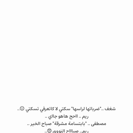
شغف .."ضرباتها لراسها" سكتي لا كاتعرفي تسكتي 😑..
ريم .. ااحح هاهو جااي ..
مصطفى .. "بابتسامة مشرقة" صباح الخير ..
ريم.. صباااح النووور😍..