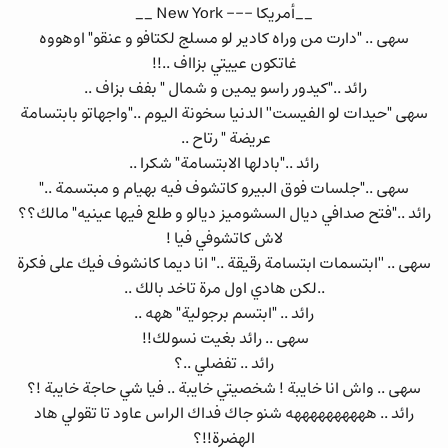
__أمريكا --- New York __
سهى .. "دارت من وراه كادير لو مسلج لكتافو و عنقو" اوهووه
غاتكون عييتي بزااف ..!!
رائد .."كيدور راسو يمين و شمال " بفف بزاف ..
سهى "حيدات لو الفيست'' الدنيا سخونة اليوم .."واجهاتو بابتسامة
عريضة " رتاح ..
رائد .."بادلها الابتسامة" شكرا ..
سهى .."جلسات فوق البيرو كاتشوف فيه بهيام و مبتسمة .."
رائد .."فتح صدافي ديال السشوميز ديالو و طلع فيها عينيه" مالك؟؟
لاش كاتشوفي فيا !
سهى .. ''ابتسمات ابتسامة رقيقة .." انا ديما كانشوف فيك على فكرة
..لكن هادي اول مرة تاخد بالك ..
رائد .. "ابتسم برجولية" ههه ..
سهى .. رائد بغيت نسولك!!
رائد .. تفضلي ..؟
سهى .. واش انا خايبة ! شخصيتي خايبة .. فيا شي حاجة خايبة !؟
رائد .. ههههههههههه شنو جاك فداك الراس عاود تا تقولي هاد
الهضرة!!؟