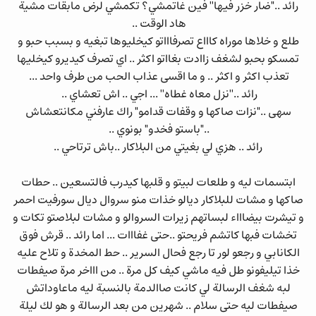
رائد .."ضار خزر فيها'' فين غاتمشي؟ تكمشي لرض مابقات مشية
هاد الوقت ..
طلع و خلاها موراه كاااع تصرفاااتو كيخليوها تبغيه و بسبب حبو و
تمسكو بحبو لشغف زاادت بغااتو اكثر .. اي تصرف كيديرو كيخليها
تعذب اكثر و اكثر .. و ما اقسى عذاب الحب من طرف واحد ...
رائد ..''نزل معاه غطاه'' ... اجي .. اش تعشاي ..
سهى .."نزات صاكها و وقفات قدامو" راك عارفني مكانتعشاش
.."باستو فخدو" بونوي ..
رائد .. هزي لي بغيتي من البلاكار ..باش ترتاحي ..
ابتسمات ليه و طلعات لبيتو و قلبها كيدرب فالتسعين .. حطات
صاكها و مشات للبلاكار ديالو خذات منو سروال ديال سورفيت احمر
و تيشرت بيضاااء لبساتهم زيرات السروالو و مشات لبلاصتو تكات و
تخشات فبها كاتشم فريحتو ..حتى غفااات ... اما رائد .. قرش فوق
الكانابي و رجعو لور تا رجع فحال السرير .. حط المخدة و تلاح عليه
خذا تيليفونو طل فيه ماشي كيف كل مرة .. من اااخر مرة صيفطات
لبه شغف الرسالة لي كانت صاالدمة بالنسبة ليه ماعاوداتش
صيفطات ليه حتى سلام .. شهرين من بعد الرسالة و هو لك ليلة