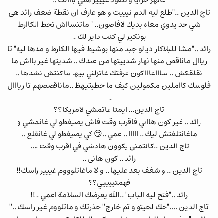
غانهز خرايا و نتقود غييير هني بااالك ..
تاج الدين .."طلع ليه الدم نيييت و هو عارف ان نقطة ضعف رائد هي
شي حد يدوي معاه بديك لافاصون.. " ماتنسااش تحط الكاارط
بونكير لي كنت داير لك ..
رائد .."مشا للبلاكار ديالو جبد منها بوشيط فيها الكارط و مدها ليه" تا
رياال ماناقص منها نهار شدييتها من عندك .. شديتها غير بااش ما
نقلقكش .. ساااعااا كون عرفتك غاتزلني بيها ماكنتش نشدها ..
فلوسك كااملين مكمولين كيف ما حطيتيهظ ..ماناقصصهم تا ريااال
..
تاج الدين... ايمتا غاتمشي لامريكا؟؟
رائد .. غير كون هااني فاقرب وقت فاش يصيفطو لي غانمشي و
ماغانتلفتش ليك .. ااااا .. عمي ..😏 كي يصيفطو لي غانقلع ..
تاج الدين ..كانتمنى يكوون هادشي في اقرب وقت ....
رائد .. كون هاني ..
تاج الدين .. و شغف بعد عليها .. و لا ماغاتلوووم غييير راسك!!
فهمتييييي؟؟
رائد .."فتح ليه الباب" ..الله يعرضك السلامة اعمي ..!!
تاج الدين ...."حك لحيتو و تم خارج'' حذرتك و ماتلووم غير راسك ..''