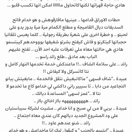
هادي حاجة قهراتها لكنهاكاتحاول ماااااا امكن انها تكسب قلبو ...
حطات الاوراق قدامها .. عينيها مافارقوهش و هو خدام فاتح
السديفات ديال القاميجة و مطلع الكمام مرة مرة يدوز يدو على
لحيتو .. و خطرة اخرى على شعرة بطريقة رجولية .. كلما يعبس تلقائيا
حجبانها كيتكرنو و فاش كيفتح بشرتو شفيفها بوووحدهم كيبتسمو
هادي هي حالتها معاه ملي تعرفات عليه احد الآن .. تفتح عليهم
الباب بعد مادق ..طلع رائد راسو ...
رائد .. على سلامة الشاف ..!! ماعندكش خدمة تخدمها النهار كامل و
نتا كاتسركل ولا كيفاش !!
عبيدة .."شاف فسهى " ماكانبغيش نتقل فالخدمة .. مابغيتش يبانو
التجاعيد من دابا .. تا سييير راني داكشي لي خدامو كاع ما تخدمو لا
نتا لا .."غمز لسهى" المساعدة ديالك ..
رائد .. ههههههههههه بااز اخااي بااز ..
عبيدة .. بربي لا من لي صبح و انا خدام .. مشيت لشركة سيباستيان
على ود المشروع الجديد ديالهم كان عندي معاه اجتماع ..
رائد .. شنو عندهم عاود ..!!
عبيدة .. "ابتسم بالجنب " و كيقول ليك انا ماخدامش و هو خدام