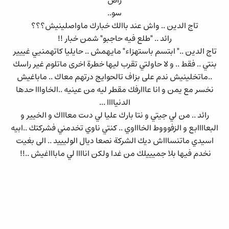
راص
سو..
تاج الدين .. واش عند باالك خبارك ماواصلينيش؟؟؟
رائد .. "طلع فيه حاجبو" شمن خبار !!
تاج الدين .." ابتسم باستهزاء" مايهمش .. حايليا كاتهمنيي غييير
بنتي .. فقط .. و لا حاولتي تقرب ليها خطرة اخرى ماتلوم غير راسك
..ماتخلينيش ندم على بزاف تالحوايج درتهم معاك .. ماباغيش
نخسر مع يمن و انا عااارفك مقطر ليه من عينيه ..الخاوااا حدها
الدنياااا ...
رائد .. من لي جيتي و نتا بارك عليا لي دىت معاااك و الخيير و
البعاااابع و الزفوووط الخاااوي .. كنتي ناوي تخدمني فشركتك ..ابيه
اسيدي ماتنساااش ديك الشركة نصعا ديال الوليييد .. الى بغيت
نخدم فيها بلا جميييلك من غدا ولكن اناااا لي ماباااغيش ..!!