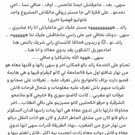
سهى.. بف .. ماعرفتش ايمتا غاتحس .. اوف .. صافي نسا .. اجي
نخدمو .. على فكرة الى جا مستر زروقي مالقاش المشروع واجد
غانوليو فهضرة اخرى!
رائد .. ههههههههههه مستر عليك نتي ماعلياش انا راه عشيري ..
سهى ..دونك نخافي غير على راسي مانخافش عليك نتا ههههههه. ..
رائد..نو ..😉 و زيدون فحاللا كاتنساي راني شريك بالنص هنا
امادموزيل !!شكون يقد يدوي معاك و انا هنا ..
سهى ..هههه الله يخليكليا و صافي .. ...
تحناو على الخدمة رائد بالو فمكان اخر و سهى بالها و قلبها معاه هو
من نهار شافتو اول مرة فالجامعة لي كانو كيقراو فيها و هي هايمة
فحبو دارت بزاف تالحوايج باش تعرف عليه .. تعرفات على صحابو و
تقربات منهم باش تعرف عليه معلومات و شحال فرحات فاش
عرفات انو مغربي .. كانت كاضنو سوري ولا خليجي لانو ملامحو
الشرقية و حرفو الكحلين كانو مميزينو على باقي الطلاب....اخر
محاولة دارتها باش تدوي معاه هي انها رمات راسها قدان السكوتر
ديالو لانو كان من عشاق الماطر الكبار و كان هو اذات النقل ديالو
من نهار خرج من المغرب ..بهاد الطريقة قدرات سهى انها تدوي
معاه و فاش دوات معاه زادت اعجبت بيه اكثر ..فاش اهتم ببها و