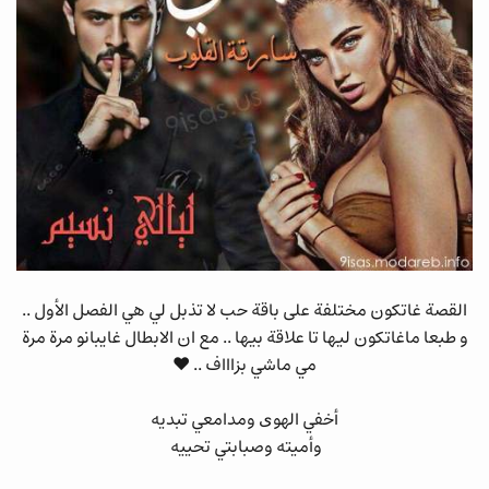
القصة غاتكون مختلفة على باقة حب لا تذبل لي هي الفصل الأول ..
و طبعا ماغاتكون ليها تا علاقة بيها .. مع ان الابطال غايبانو مرة مرة
مي ماشي بزاااف .. ❤
ﺃﺧﻔﻲ ﺍﻟﻬﻮﻯ ﻭﻣﺪﺍﻣﻌﻲ ﺗﺒﺪﻳﻪ
ﻭﺃﻣﻴﺘﻪ ﻭﺻﺒﺎﺑﺘﻲ ﺗﺤﻴﻴﻪ