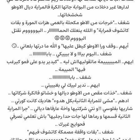
لدارها غير دخلات من البوابة جاتها الكرة فالمراية ديال الاوطو
شخشخاتها..
شغف .."خرجات من الاطو مكحلة بالعمى هزات المورة و بقات
كاتشوف فمراية" و اللله ينعلك الحماااااااار .. اليوووووم نقتل
اليوووم😡😡😡
أيهم ..وقف ورا الاوطو كيطل عليها" و الله ما درتها بلعاني ..🙄
شغف ..اليوم بيااا و لا بيييكي .. بابااااااااااا ..
ايهم.. المييييييمة ماتقوليهااش ليه .. "كيدير يدو على فمو كيرغب
فيها" المييمة ..
شغف .. باباااااااااااااا ..
ايهم .. ندير لييك لي بغيييتي ..
شغف .."خذات مقص من الاوطو ديالها و خشاتو فالكرة شركاتها ..
ادهم .."مشى للمراية الثانيةبكل هدوء" هاديك كانت كورتي ..
شاريها بفلوسي !!و نتي شركتيها واخة عارفاها ديالي .. "جرا المراية
الثانية قسمها و رماها لها جات حدا رجليها" باش تعلمي تصرفي
فحوايج غيرك ..
شغف .."بقات واقفة مصمكة كاتشوف فيهم"
ايهم "مشا حط يدو على كتف خوه" ههههههههههه ناااري حالتك