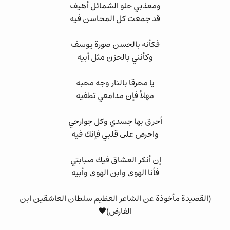
ﻭﻣﻌﺬﺑﻲ ﺣﻠﻮ ﺍﻟﺸﻤﺎﺋﻞ ﺃﻫﻴﻒ
ﻗﺪ ﺟﻤﻌﺖ ﻛﻞ ﺍﻟﻤﺤﺎﺳﻦ ﻓﻴﻪ
ﻓﻜﺄﻧﻪ ﺑﺎﻟﺤﺴﻦ ﺻﻮﺭﺓ ﻳﻮﺳﻒ
ﻭﻛﺄﻧﻨﻲ ﺑﺎﻟﺤﺰﻥ ﻣﺜﻞ ﺃﺑﻴﻪ
ﻳﺎ ﻣﺤﺮﻗﺎ ﺑﺎﻟﻨﺎﺭ ﻭﺟﻪ ﻣﺤﺒﻪ
ﻣﻬﻼً ﻓﺈﻥ ﻣﺪﺍﻣﻌﻲ ﺗﻄﻔﻴﻪ
ﺃﺣﺮﻕ ﺑﻬﺎ ﺟﺴﺪﻱ ﻭﻛﻞ ﺟﻮﺍﺭﺣﻲ
ﻭﺍﺣﺮﺹ ﻋﻠﻰ ﻗﻠﺒﻲ ﻓﺈﻧﻚ ﻓﻴﻪ
ﺇﻥ ﺃﻧﻜﺮ ﺍﻟﻌﺸﺎﻕ ﻓﻴﻚ ﺻﺒﺎﺑﺘﻲ
ﻓﺄﻧﺎ ﺍﻟﻬﻮﻯ ﻭﺍﺑﻦ ﺍﻟﻬﻮﻯ ﻭﺃبيه
(القصيدة مأخوذة عن الشاعر العظيم سلطان العاشقين ابن
الفارض)❤