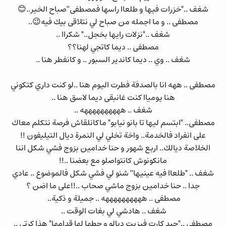
شغف .."خزرات فيها و طلعاا راسها فمصطفى''صباح الخير..😊
مصطفى .. و ما اجمله من صباح لي نتلاقى بيك فيه😉..
شغف .."نزلات رايها بخجل.." شكراا ..
مصطفى .. ديما كاتجي لهنا؟؟
شغف .. وي .. ديما كاندير السبور .. و كانفطر هنا ..
مصطفى .. ههه انا بالصدفة فطرت اليوم هنا ..لو كنت داري كتكوني
هنا يومياا كنت غانبقى ديما لاسق هنا ..
شغف .. ههههههههههه ..
مصطفى.. "ابتسم ليها تا بانو نيابو" ماكانلقاش فرصة نتكلم معاك
على انفراد فالخدمة.. واخة تخلي لي النمرة ديال التيليفون !!
الخلاصة ديالك.. اربع شهور و حنا خدامين بزوج فشي شكل اننا
مانكونوش كانتواصلو مع بعضنا ..!!
شغف .. "طلعاا فيه عينيها'' شنو لي فشي شكل فالموضوع .. عادي
جدا .. حنا خدامين بزوج ماشي صحاب ..!!على ما اضن ؟
مصطفى .. ههههههههههه .. جميلة و ذكية..
شغف .. هادشي لي بغات الوقت ..
مصطفى .."جبد كارت فيزيت ديالو و حطها لها قدامها" هذا كرتي ..