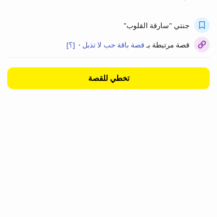
جنتي "سارقة القلوب"
قصة مرتبطة بـ
قصة باقة حب لا تذبل
·
[؟]
معنى قصة مرتبطة
تخطي للقصة