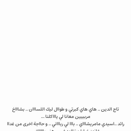
تاج الدين .. هاي هاي كبرتي و طواال ليك اللسااان .. بشاااخ
مربييين معانا لي ياااكلنا ...
رائد ..اسيدي مامريشاااي .. بااا لي رباااني .. و حااجة اخرى من غداا