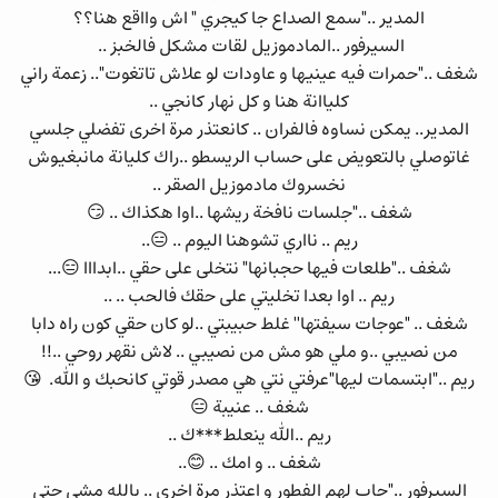
المدير .."سمع الصداع جا كيجري " اش وااقع هنا؟؟
السيرفور ..المادموزيل لقات مشكل فالخبز ..
شغف .."حمرات فيه عينيها و عاودات لو علاش تاتغوت".. زعمة راني
كلياانة هنا و كل نهار كانجي ..
المدير.. يمكن نساوه فالفران .. كانعتذر مرة اخرى تفضلي جلسي
غاتوصلي بالتعويض على حساب الريسطو ..راك كليانة مانبغيوش
نخسروك مادموزيل الصقر ..
شغف .."جلسات نافخة ريشها ..اوا هكذاك .. 😏
ريم .. نااري تشوهنا اليوم .. 😑..
شغف .."طلعات فيها حجبانها" نتخلى على حقي ..ابدااا 😑...
ريم .. اوا بعدا تخليتي على حقك فالحب .. ..
شغف .. "عوجات سيفتها'' غلط حبيبتي ..لو كان حقي كون راه دابا
من نصيبي ..و ملي هو مش من نصيبي .. لاش نقهر روحي ..!!
ريم .."ابتسمات ليها"عرفتي نتي هي مصدر قوتي كانحبك و الله. 😘
شغف .. عنيبة 😑
ريم ..الله ينعلط***ك ..
شغف .. و امك .. 😊..
السيرفور .."جاب لهم الفطور و اعتذر مرة اخرى .. يالله مشى حتى