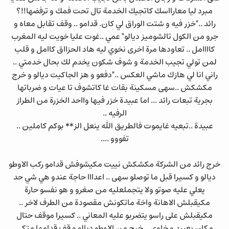
مبرد ليا معارااسك كاتجيك الخدمة تال تحت فمك و ترفضها!!؟
رائد .."خزر فيه و شتت الوراق لي كان. قدامو .. وقف تقابل معاه و
جرو من الكول تالشوميز ديالو" عمي ..غوت عليا خويت ليه المغرب
كاااامل .. تعاودها مرة اخرى نخوي ليه هاد الحزااق كاامل و قلب
لمن تولي تجيب الخدمة و شوف شكون يخدم لك بحال خدمتي ..
راني انا لي هازك ماشي العكس .."دفعو و هز الجاكيت ديالو و خرج
مكشكش ..سهى مسكينة بقات غا كاتشوف تا عيات و ضرباتها
بجرية تبعات رائد ... اما عبيدة خزر فيها وااحد الخزرة من الطراز
الرفيه ..
عبيدة ..تبعيه غايموت فالطريق الله ينعل الز** بوكم كاملين ..
تفووو ....
خرج رائد من الشركة مكشكش نييت مكيشوفش قدامو ركب الاوطو
ديالو و كسيرا قبل ما توصلو سهى .. اعدااا حاجة عندو هي شي حد
يعلي عليه صوتو ولا يتجملعليه من صغرو و هو نفسو حارة
مكيقبلش الاهانة واخة ماتكونش مقصودة من الطرف لاخر ..
مكيقبلش على راسو يتضربو عليه المعاني .. كسيرا موقف حتال
مكان بعييد و خاوي .. خرج من الاوطو ديالو و قف قدامها متكي