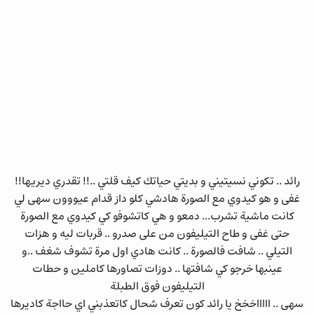
رائد .. تكوني نسيتيني و بديتي حياتك كيف قلتي ..!! تقدري ديريها!!
غفى و هو كيدوي مع الصورة هادشي كلو داز قدام عيووون سهى لي
كانت ماشية تشرب... دمعو و هي كاتشوفو كي كيدوي مع الصورة
حتى غفى و طاح التيليفون من على صدرو .. قربات ليه و هزات
التيلي .. شافت فالصورة .. كانت هادي اول مرة تشوف شغف ..و
عينبها خرجو كي شافتها .. دوزات تصاورها كاملين و حطات
التيليفون فوق الطبلة
سهى .. اااااخخخ يا رائد كون تعرف شحال كاتعذبني اي حااجة كاديرها