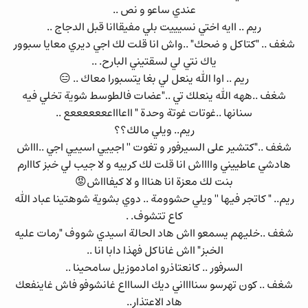
عندي ساعو و نص ..
ريم .. اايه اختي نسيييت بلي مفيقاانا قبل الدجاج ..
شغف .. "كتاكل و ضحك" ..واش انا قلت لك اجي ديري معايا سبوور
ياك نتي لي لسقتيني البارح. ..
ريم .. اوا الله ينعل لي بغا يتسبورا معاك .. 😑
شغف ..ههه الله ينعلك تي .."عضات فالطوسط شوية تخلي فيه
سنانها ..غوتات غوتة وحدة " ااعاااعععععععع ..
ريم.. ويلي مالك؟؟
شغف .."كتشير على السيرفور و تغوت '' اجييي اسييي اجي ..اااش
هادشي عاطييني وااااش انا قلت لك كرييه و لا جيب لي خبز كااارم
بنت لك معزة انا هنااا و لا كيفاااش😡
ريم.. " كاتجر فيها '' ويلي حشوومة .. دوي بشوية شوهتينا عباد الله
كاع تتشوف. .
شغف ..خليهم يسمعو ااش هاد الحالة اسيدي شووف "رمات عليه
الخبز" ااش غاناكل فهذا دابا انا ..
السرفور .. كانعتاذرو امادموزيل سامحينا ..
شغف .. كون تهرسو سنااااني ديك الساااع غانشوفو فاش غاينفعك
هاد الاعتذار..