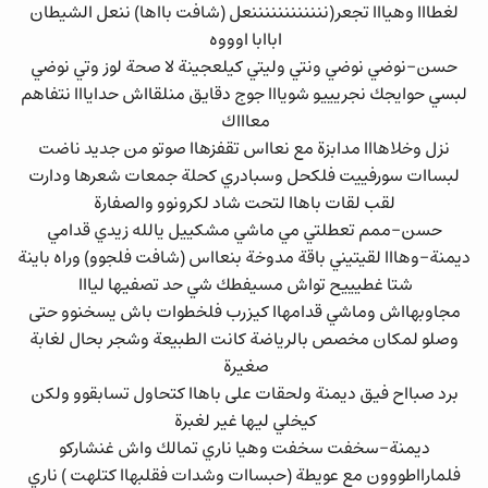
لغطااا وهيااا تجعر(ننننننننننننعل (شافت بااها) ننعل الشيطان
اباابا اوووه
حسن-نوضي نوضي ونتي وليتي كيلعجينة لا صحة لوز وتي نوضي
لبسي حوايجك نجريييو شويااا جوج دقايق منلقااش حدايااا نتفاهم
معاااك
نزل وخلاهااا مدابزة مع نعااس تقفزهاا صوتو من جديد ناضت
لبساات سورفييت فلكحل وسبادري كحلة جمعات شعرها ودارت
لقب لقات باهاا لتحت شاد لكرونوو والصفارة
حسن-ممم تعطلتي مي ماشي مشكييل يالله زيدي قدامي
ديمنة-وهااا لقيتيني باقة مدوخة بنعااس (شافت فلجوو) وراه باينة
شتا غطيييح تواش مسيفطك شي حد تصفيها ليااا
مجاوبهااش وماشي قدامهاا كيزرب فلخطوات باش يسخنوو حتى
وصلو لمكان مخصص بالرياضة كانت الطبيعة وشجر بحال لغابة
صغيرة
برد صبااح فيق ديمنة ولحقات على باهاا كتحاول تسابقوو ولكن
كيخلي ليها غير لغبرة
ديمنة-سخفت سخفت وهيا ناري تمالك واش غنشاركو
فلمارااطووون مع عويطة (حبساات وشدات فقلبهاا كتلهت ) ناري