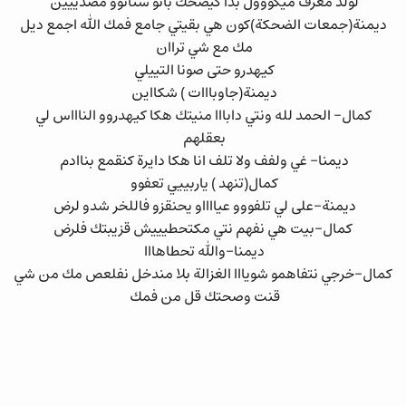
لولد معرف ميكووول بدا كيضحك بانو سنانوو مصدييين
ديمنة(جمعات الضحكة)كون هي بقيتي جامع فمك الله اجمع ديل
مك مع شي تراان
كيهدرو حتى صونا التييلي
ديمنة(جاوبااات ) شكااين
كمال- الحمد لله ونتي دابااا منيتك هكا كيهدروو الناااس لي
بعقلهم
ديمنا- غي ولفف ولا تلف انا هكا دايرة كنقمع بناادم
كمال(تنهد ) ياربييي تعفوو
ديمنة-على لي تلفووو عيااااو يحنقزو فاللخر شدو لرض
كمال-بيت هي نفهم نتي مكتحطيييش قزيبتك فلرض
ديمنا-والله تحطاهااا
كمال-خرجي نتفاهمو شويااا الغزالة بلا مندخل نفلعص مك من شي
قنت وصحتك قل من فمك