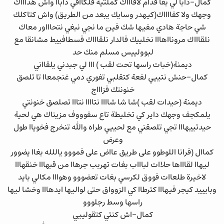
كمال-دابا لي بقا قدام لافاااك كملتيه فلكاافي داباا واش هداااك
وجهك ولا كفااااك(كيهدر وسايك يبعد من الطريق) واش كتاكلك
شي حاجة هادي مفيها شك فين ما نجي نبغي نتحاااور معاك
نلقاااك مرونااهااا نخلييك فالدار نلقاااك فسطافييط مشانقا مع
لبوولييس مسلم منك حد
ديمنة(خبات راسها تحت لقب ) ااا لي جبدني يلقااني
كمال-حنش نتييي لفعة كتقلبي تفوري دمي غنجمعاا تا تلصق
خنونتك فزاااج
ديمنة (حيدات لقب )شا شا شاااا نتاااا نتااا تصلصق خنونتي
يلمكجف وجهك داير كي تخليطة تاع سفوووف مزيناك هي لحية
حيدتييهااا تجي تلصقني مع لحييي طراه والله تنخرج فخوياا طول
وعرض
كماال (فرانا اللوطوو على طريق عااض على فمووو ياللله بغاا يضوور
ليهاا لقاااها حلاات لباااب بغات تهربب جرهاا من قبهااا خنقهااا
لاخيرة طلعاات فووق لكرسي بغات تعضووو وهوااا مكالي بايد
وبايييد كيجر فيهااا كترطاا كي الزوواق حتى لواليها ايدهااا وخشا ليها
راسها وسط رجلووو
كمال-اش كنتي كتقولييي