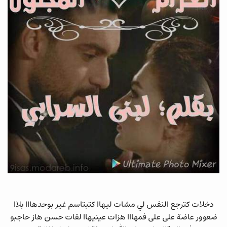
دخلات كترجع النفس لي مشات ليهاا كتبتاسم غير بوحدهااا بلاا
ضعوور عاضة على على فمهااا هزات عينيهاا لقات حسن هاز حاجبو