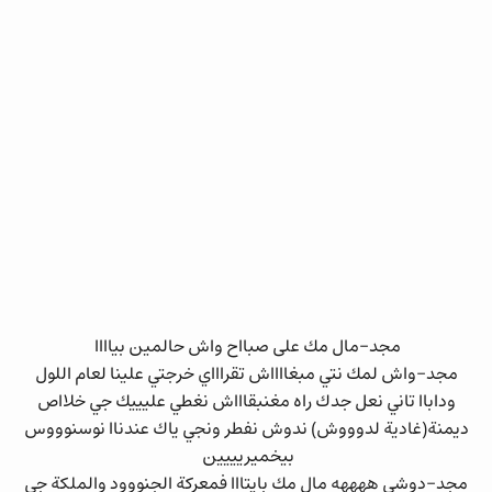
مجد-مال مك على صبااح واش حالمين بياااا
مجد-واش لمك نتي مبغااااش تقراااي خرجتي علينا لعام اللول
وداباا تاني نعل جدك راه مغنبقاااش نغطي عليييك جي خلااص
ديمنة(غادية لدوووش) ندوش نفطر ونجي ياك عندناا نوسنوووس
بيخميريييين
مجد-دوشي ههههه مال مك بايتااا فمعركة الجنووود والملكة جي