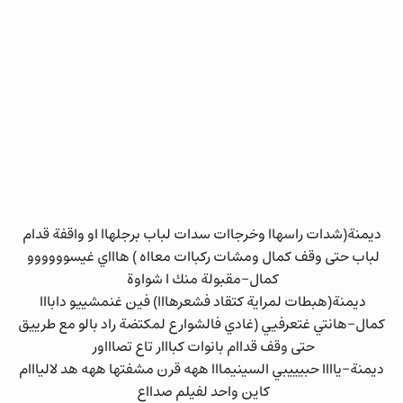
ديمنة(شدات راسهاا وخرجاات سدات لباب برجلهاا او واقفة قدام
لباب حتى وقف كمال ومشات ركباات معااه ) هاااي غيسوووووو
كمال-مقبولة منك ا شواوة
ديمنة(هبطات لمراية كتقاد فشعرهااا) فين غنمشييو دابااا
كمال-هانتي غتعرفيي (غادي فالشوارع لمكتضة راد بالو مع طرييق
حتى وقف قداام بانوات كبااار تاع تصاااور
ديمنة-ياااا حبيييبي السينيمااا ههه قرن مشفتها ههه هد لاليااام
كاين واحد لفيلم صدااع