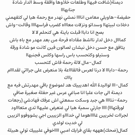
ديمنة(شافت فيهاا وطلعات خلاوها واقفة وسط الدار شادة
جنابهااا
حفيضة-هاويلي معامن اناااا نمشي نهدر مع رحمة هيا لي كتفهمني
دخلات لبيتهاا وسداتو ونزلات معاااه كضرب فراسهاااا وقالت-واش
بصح انا داباا قبلت باينة هي كنحلم لا لا
كمااال دخل لدار نااشط مقاداه فرحة من بعد مهدر مع باه باش
يتافق مع حسن دخل نيشان لصالون فين كانت مو شادة ورقة
وستيلو وكتحسب باس راسها وكلس فجنبهاا
كمال-مال لالة رحمة فاش كتحسب
رحمة-دابااا لا درنا لعرس فالقاااعة بلا منعرض على جرااتي لقدااام
يااك
كمال-ااا لواليدة الله اهديييك هد لموضوع باقي مهدرتش فيه مع
ديمنة الى جات عليا انا مباغي عرس غير حفلة صغيرة صافي
رحمة-نتاااا هي جبد وسكت سمعتي اش عرفك فهادشي (رجعات
لورقتهااا) اااا جارتي سمية هيا لي غنعرض عليهاا تدي متعاااود
لجراات لخريين غااااهوما لي خداااو الزييين اجي يشووفوو الزيين
لي خديت لولدي
كمال(ضحك)هههه بقاي فرايك اميي ااااخوفي عليييك تولي هبيلة