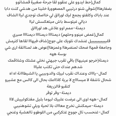
كمال(حط ايدوو على عنقوو لقا جرحة صغيرة قمشاتوو
بضفارهااا)شوفي شنو درتييي المصعوورة خلينا من هدشي كنت دابا
عند باباك وكلفتو يجمع ليك لورااق لي خااصك توجدي لياا الشاف
ديالي غيتوسط باش ميتعكسش لياا
ديمنة-ممم اوو علاش هد لوراااق
كمال(غمض عينوو وحلهم) ديمناااا ديمناااا ديمناااا صبري
قلييييييييييل غنشدك نلويك على جوج(شاف فيهااا لقاها كترمش
وجامعة فمهاا ضحك لمنضرهاا وغمزهاا)عوض هد لمنااتفة ارى شي
بوسة ههه
ديمنة(خرجو عينيهاا) باقي تقرب جيهتي نخلي عشتك وشلاقمك
شدهم عندك حتى تكتب عليااا
كمال-ياااك وعنداك نقرب لييك والدوبييي يا الشيطااانة اه اه
شحال ناشفة لا ميساااج لا برية كلااامك بحال الى كالس مع عشيرو
كنقبو فالزريعة
ديمنة-وقر توقر
كمال-ههه اوى الى عرضت علييك ليوما بليل مغتكولييش لااا
ديمنة-ميمكنش نخرج معااك بلا لحية ويلي تشوهنييي
كمال-غنحسب تال جووج غتكركبي من اللوطوو تالعشية وغنجي