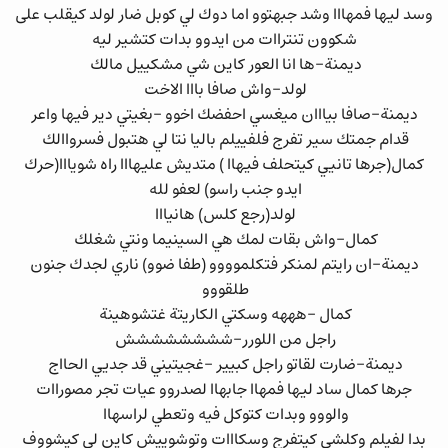
وسد ليها فمهااا وشد جبهتوو اما دوك لي كوبل ضار لولد كيقلب على
شكوون تنتراات من ايدوو بدات كتشير ليه
ديمنة-ها انا العور كاين شي مشكييل مالك
لولد-واش صافا بااا الاخت
ديمنة-صافا بيااان ميغسي احفضك اخوو -بغيتي دير فيها واعر
قدام جمتك سير تفرج فلفييلم باليا نتا لي هتبول فسرواالك
كمال(جرها تانيي كيتحلف فيهاا ) متديش عليهااا راه شويااا(حرك
ايدو جنب راسو) لعفو لله
لولد(رجع كلس) هانيااا
كمال-واش بقات لمك هي السينيما ونتي شغلك
ديمنة-ان رايتم لمنكر فتكلموووو (طفا ضوو) ناري لجدك جنون
طلقووو
كمال –هههه وسكتي الكاريتة غتشوهينة
راجل من اللورر-شششششششش
ديمنة-ضارت لقاتو راجل كبيير –غجيتيني قد جديي الحااج
جرها كمال ساد ليها فمهاا جابهاا لصدروو عيات تجر مصوراات
والووو وبدات كتوكل فيه وتعطي لراسهاا
بدا لفيلم وكلشي كيتفرج وسكااات وتوشوييش كاين لي كيشووف