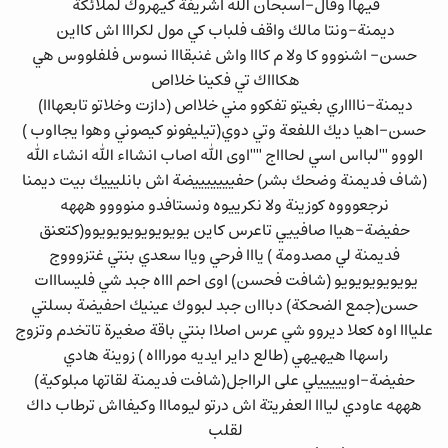
فيهاا وقال-اسبحان الله اشريفة كيهروك لملائكة
ديمنة-ونتا مالك واقف فلباب كي مول لكرااا اش كااين
حسن- اشنووو كا ولا م كااا واش غنبقااا نسوس فلفلووس هي
هكاااك تي فكينا خلااص
ديمنة-نااااري بغيتو تفكوو مني خلااص (دازت وخلاتو تابعهااا)
حسن-اهيا ديك اللفعة وتي دوي(تيليفونو كيصوني وهوا يجااوب )
الووو '''لبااس اسي لحاااج ''''اوى الله اصاب انشااء الله انشاء الله
(شاف فديمنة وضحك بشر) حفيييييييضة اش بانليييك بيت ديمنا
نرجعوووه كوزينة ولا نكرييوه ونستافدو منوووو هههه
حفيضة-هياا صافييي تاعرس كاين يويويويويويويوو(كتعنق
فديمنة لي مصدومة ) يااا فرحي وياا سعدي بنتي غتزوووج
يويويويويويو (شافت فحسن) اوى احم اااه جبد شي فليسااات
حسن(جمع الضحكة) دبااان جبد لبووك عينيك احفيضة بسلتي
عليااا اوه كعلا ديروو شي عرس اصلاا بنتي باقة صغيرة تاتخدم وتزوج
راسهاا هيهيهي (طالع داير ايديه موراااه ) زوينة هادي
حفيضة-اويييييلي على الرااجل(شافت فديمنة لقاتها مبلوكية)
هههه عاودي ليااا العفريتة اش درتو ليومااا وكيفااش ترطاب داك
لقلب