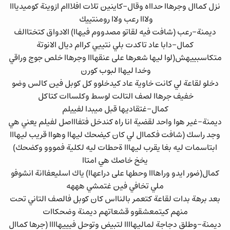
نزل كماال وجرهاا حدااه وقال-كاينين تلات افلااام ازوينة كوميديااا
ولااا رعب ولاا رومنتييك
ديمنة-رعب (شافت فيه لقاتو مصدووم فيهاا) الادواق كتختاالف
كمال-دابا عاد تاكدت بلي نتييي كراام ديال الانوتة
متكاسبييهش(لوا ليها شعرها على عنقهااا وجرهاا خلص جوج وراقي
وخدا ليهاا لبوب كورن
دخلو لقاعة لي كانت خاوية عاد كيدخلوو كل كوبل فين كالس وضو
خفيف جرهاا لصف التالت لوسط وكلساات كتاكل
كمال-غتقاديها قبل ميبدا لفييلم
ديمنة-غير هوا واحد لقضية انا راه كندخل فتفاااصل لفيلم يعني هي
وجد راسك (شافت فكماال لي كان كيضحك ليهاا وهواا قريب ليهااا
ابتاسمات ليه بغا يقرب ليهااا ةحطات ليه لكلية فمووو وكضحك)
يخخ خاصك هي امتاا
كمال(ضور ايدو وراهااا وحطها على دراعهاا) ياك اسليعفاانة انشوفو
ملي تخافي فين غتمشي هههه
بعد برهة بدات لقاعة كتعمر بالنااس كان كوبل فالصف التاني تحت
منهم كيتمعشقوو قشعاتهم ديمنة وضحكاات
ديمنة-وطلق دجاجة لماليهاااا لتبيض وتوحل فيييهاااا (جرها كماال