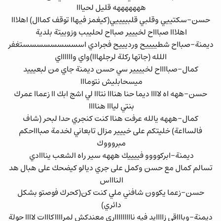
هههههههه قليل لحيااا
حسن-سكتييي وقلبي قلبييييي(كيغمز فيهاا توقف كماال) اهلااا
اهلااا صباااح لخييير صبااح لحليبب وزوييتة بلدية
ديمنة-صبااح شطييييح ورديييح فجرادي اسسسسسسسسستغفر
اللله (جاتها ركلة لرجلهااا)واي وااااااي
كمال-صبااااح لخيييير سي حسن ديمنة جاي من لبعيييد
ميسحابليش نتومااا
حسن-ههه اه لاااا ديما حنا هنااا نتااا لي اشج ابك اا زعماا عمرك
بنتي ليااا هناااا
كمال-هههه يالله عرفت هناا كنت كنجري حدا لبحر (شاف
فالسااعة) خليتكم على خييير مزال تابعاني لخدمة صباااحكم
مبروووك
ديمنة-ابركوووو فييييك هههه سير راه الشعب ينااادي
تسالم كمال مع حسن وكمل على جري ديالو كيضحك على هبال هد
الناااس
حسن-زعما يكوون شافني ملي كنت كن(كحرك فوصتو بشكل
دائري)
ديمنة-وباااقي زاااايد فيه ناااااااااري معندكش لمرااااكااات لاااا حولة