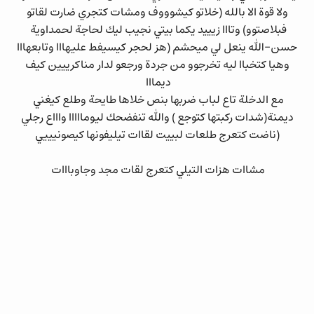
ولا قوة الا بالله (خلاتو كيشوووف ومشات كتجري ضارت لقاتو
فبلاصتوو) وتااا زيييد يكما بيتي نجيب ليك لحاجة لحمداوية
حسن-الله ينعل لي ميحشم (هز لحجر كيسيفط عليهااا وتابعهااا
وهيا كتخباا ليه تخرجوو من جردة ورجعو لدار مناكرييين كيف
ديمااا
مع الدخلة تاع لباب ضربها بنص خلاها طايحة وطلع كيغني
ديمنة(شدات ركبتها كتوجع ) والله تنفضحك ليومااااا واااع رجلي
(ناضت كتعرج طلعات لبييت لقاات تيليفونها كيصونيييي
مشاات هزات التيلي كتعرج لقات مجد وجاوبااات