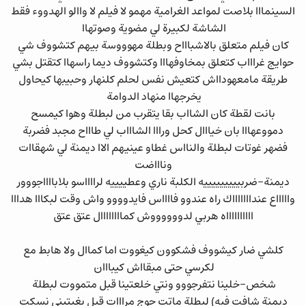
السينمااا بلاصت لمواعد الغرامية مهمو لا فيلم لا واالو الهدووء فقط
الشاشة لكبيرة لي مضوية وصوتهاا
كان فيلم متعلق بالاشباااح وبطلة مهوووسة بيهم كتشووف شي
حوايج غراااب كتعلق بمخاوفهااا وكتشووف ديما راسهاا كتقتل بشي
طريقة مامعهودااش كتعيش نفس لحلم كلنهار وحبيبها كيحاول
يخرجهاا منهاد الدوامة
بانت لقطة كان الشااب بقا يتقرب من لبطلة وهوا كيمسح
دمووعهااا بان خيااال كحل ورااا الشاااب لي طاااح مجبد فضربة
فضهر غوتات لبطلة والنااس غطاو عينيهم الاا ديمنة لي شهقاات
وناااضت
ديمنة-ضربيييييييييه الكلبة ناري وعطييييه لرااااسو بلابااااجووور
واااااع عنداااااااك راه عندوو فااااس فايدوووو واش وقت لبكااا هدااا
ااااااااااه هربي لدووووووش كماااااااال عتق عتق
كلشي ضار كيشووف فشكوون كيغووت اما كماال ولا هابط مع
لكرسي حتى مبقااش كيبااان
شخص-خلينا نتفرجووو ونتي خلعتينا قبل متمووت لبطلة
ديمنة شافت فيه) لبطلة ماتت جوج مرااات قبل بغيتيني نسكت