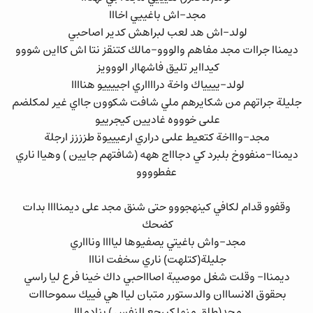
مجد-اش باغييي اخااا
لولد-اش هد لعب لبراهش كدير اصاحبي
ديمناا جراات مجد مفاهم والووو-مالك كتنقز نتا اش كااين شووو
كيدااير تليق فاشهاار الووويز
لولد-يييياك واخة درااااري اجييييو هناااا
جليلة جراتهم من شكايرهم ملي شافت شكوون جااي غير لمكلضم
علىى خوووه غاديين كيجرييو
مجد-واااخة كتعيط علىى دراري ارعيييوة طزززز ارجلة
ديمناا-منفووخ بلبرد كي دجاااج ههه (شافتهم جايين ) وهياا ناري
عفطوووو
وقفوو قدام لكافي كينهجووو حتى شنق مجد على ديمناااا بدات
كضحك
مجد-واش باغيتي يصفيوها لياااا وناااري
جليلة(كتلهت) ناري سخفت انااا
ديمناا- وقلت شغل موصيبة اصاااحبي داك خينا فرع ليا راسي
بحقوق الانسااان والدستورر متبان لياا هي فييك سموحااات
مجد(طلق منها كيرجع النفس ) بنادمااا