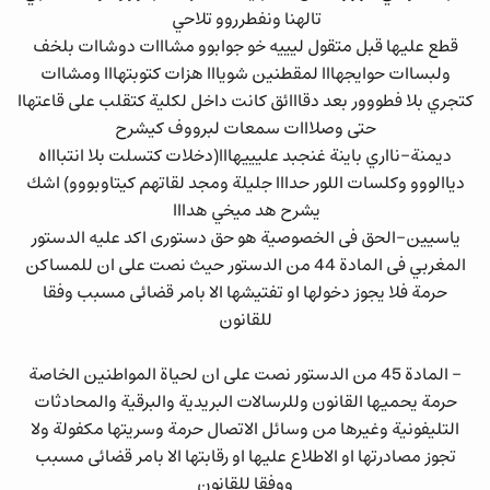
تالهنا ونفطرروو تلاحي
قطع عليها قبل متقول ليييه خو جوابوو مشااات دوشاات بلخف
ولبساات حوايجهااا لمقطنين شويااا هزات كتوبتهااا ومشاات
كتجري بلا فطووور بعد دقااائق كانت داخل لكلية كتقلب على قاعتهاا
حتى وصلااات سمعات لبرووف كيشرح
ديمنة-نااري باينة غنجبد عليييهااا(دخلات كتسلت بلا انتباااه
دياالووو وكلسات اللور حدااا جليلة ومجد لقاتهم كيتاوبووو) اشك
يشرح هد ميخي هدااا
ياسيين-الحق فى الخصوصية هو حق دستورى اكد عليه الدستور
المغربي فى المادة 44 من الدستور حيث نصت على ان للمساكن
حرمة فلا يجوز دخولها او تفتيشها الا بامر قضائى مسبب وفقا
للقانون
- المادة 45 من الدستور نصت على ان لحياة المواطنين الخاصة
حرمة يحميها القانون وللرسالات البريدية والبرقية والمحادثات
التليفونية وغيرها من وسائل الاتصال حرمة وسريتها مكفولة ولا
تجوز مصادرتها او الاطلاع عليها او رقابتها الا بامر قضائى مسبب
ووفقا للقانون