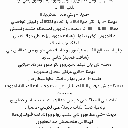
مجد(كيسوس فحوايجوو ونيووفوو كيسووطوو) باقي ليك
تلتيااااااااام
جليلة-ونتي بعداا تفكرتينااا
ديمناا-دابااا نتي هياا انااا داباا تقادو لكتاااف ولييتي تجاحدي
معااااااااااياااا اااااااانا ديمنة دوندوون لمشعكة متشدونيييش
طلقوووني نوض نتفهااا (هزات موووس) هبطي دوك لعيني
لنفكسهم ليييك
جليلة-صباااح الله وملايكتوووو خاضك شي جوان من عباااس نتي
(شافت فمجد) هادي مالهاا
مجد-اش بان ليكم نسهرووو نتوادعوو مع هد خيتيي
ديمناا-نااري عرفتي شحال مسهرت
جليلة-اااه من نهاار دخلتي لطوالييط رجاال
ديمنة-واش عرفني انااا احسابلي هي بنت وحيداات الصاااية اوووف
ملييييت
تكات على الطبلة حتى داز من حدااهم شااب بنضاضر كحليين
ولحية كحلة تكات ديمنة على لكرسي حاضيااه
ديمنة-شي عطاتووو شي لكلب زواتووو (شافت فلولد )زعماا
كيفاااش متخلصش هد لفطووور