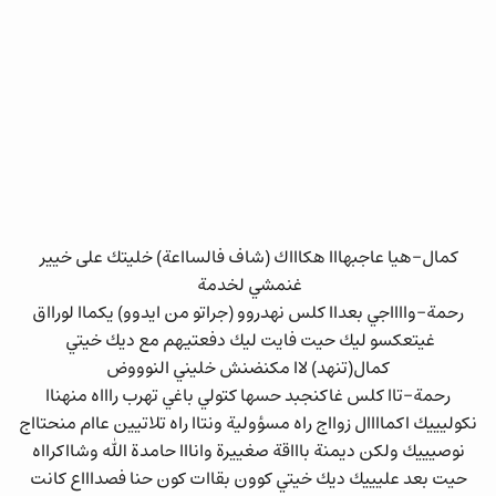
كمال-هيا عاجبهااا هكاااك (شاف فالسااعة) خليتك على خيير
غنمشي لخدمة
رحمة-وااااجي بعداا كلس نهدروو (جراتو من ايدوو) يكماا لورااق
غيتعكسو ليك حيت فايت ليك دفعتيهم مع ديك خيتي
كمال(تنهد) لاا مكنضنش خليني النوووض
رحمة-تاا كلس غاكنجبد حسها كتولي باغي تهرب راااه منهناا
نكوليييك اكماااال زوااج راه مسؤولية ونتاا راه تلاتيين عاام منحتااج
نوصيييك ولكن ديمنة باااقة صغييرة وانااا حامدة الله وشااكرااه
حيت بعد عليييك ديك خيتي كوون بقاات كون حنا فصداااع كانت