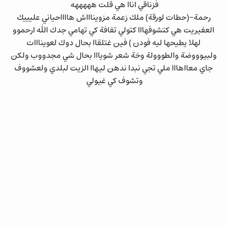
فزناقي اناا هي قلت هههههه
رحمة-(حطات لورقة) ملك زعمة مزويناااش هااااحياني عليييك
العفيريت هي كتشوفهااا كتولي تفافة كي تهامي جدك الله ارحموو
لهلا يطيحها ليه فودن ) فين غتلقاا بحال دوك لعوينااات
ولبيوووضة والطووولة وخة شعر شويااا بحال شي مجدووب ولكن
جاي معااهااا ملي تجي نبدا ندهن ليهاا الزيت لبلدي ولعشووف
وتشوف كي غيولي