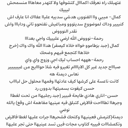
غتهبلك راه نعرفك اكمااال كتشوفها ولا كتهدر معاهااا منسمحش
ليييك
كمال- مييي واا الفنوون هدشي سدييه علياا عفااك انا عارف اش
كنييير وداك لموضووع سديتووو ومباغيش نفتحوو تاني ودابااا واش
نقدر النوووض
رحمة-نوووض الله ارضي عليييك واجي بعدااا
كمال (جبد بزطاموو خوااه خلاه كيصفر) هداا الله واك واك (خرج
خلاهاا كتجمع فيهم وضحك
رحمة-هههه احساب ليك اجي وزوج واي واي
صباااح جديد غير كل الاياااام تغيرو فيه شلا حوااايج من غيييييير
نعاس ديمنة هه
كانت ناعسة على كرشها كيف عادتهاا وفمهاا محلول حل لباااب
حسن كيغوت بسميتهاا بدوون رد
حسن-اناري هادي طايحة فبيير (جبد رجليهاا من تحت لغطاا
وجرهاا تطاااحت فالارض كتبلق فيه عينيها مفاهمة اش وقع) يالله
نوضي
ديمنة(كترمش فعينيهاا وكتحك فشحرهاا جرات عليها لغطا فالارض
وتكمشااات فيييه كتاوب مجات فين تسد عينيهاا حتى تجر عليهاا