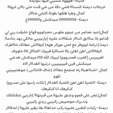
جليلة-ههههه مشيتي فيها شوارمة
خرجاات ديمنة كتسنااا فشي دقة من شي قنت حتى بااان ليهااا
كمال وهيا طلقها بغوتة كلشي ضاااار
ديمنة-لاااااااااااااااا ميمكنش وااااااااااااع
كمال(حيد نضاضر من عينوو مقوس حجبانووو فهاج خليقت ربي لي
قدامو بلا سااابق اندااار شنقااات علييه )ياربيييي مالكي يهد بنادماا
ديمنا (درامة اوووفر مع لحن موزاار ههه) كيفاااش عطاتك خاااطرك
كيفاااااش اهئ اهئئ يااا خسااارة فيييك اكمااال لااا حلووف
لغييييس (كضرب فصدرووو) ليييك الله لاااا ميمكنش هدشي
ميمكنش فين فييييييين درتيها الغدااار اااه
كمال-اشنااهيااا راه غنجمع معااك (شاف فالنااس ) شوهتييييني
تفوو
ديمنة-اللحية اهئ اهئ اللحية الغدااار (تكات راسها على صدروو)
كنكرهك انا كنكرهك
كمال(عض على فموو وشنق عليهاا من قبيتهااا )نارييي غنقتلللك
ونديرك صوصييص ركبييي زيدي ركبييي
ديمنة-ركبات كتغبن عليييه ركب حداهااا بغا يطير عليهاا ) لحكااار