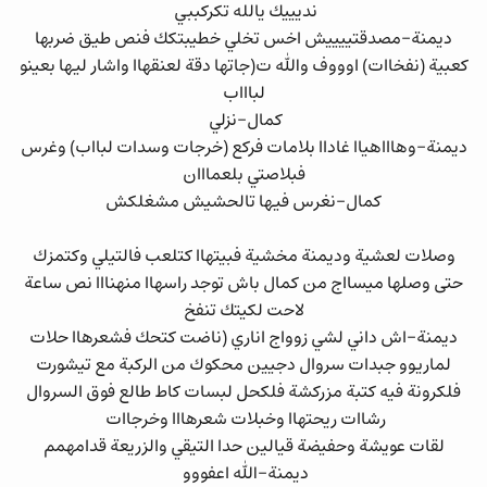
نديييك يالله تكركببي
ديمنة-مصدقتييييش اخس تخلي خطيبتكك فنص طيق ضربها
كعبية (نفخاات) اوووف والله ت(جاتها دقة لعنقهاا واشار ليها بعينو
لباااب
كمال-نزلي
ديمنة-وهاااهياا غاداا بلامات فركع (خرجات وسدات لبااب) وغرس
فبلاصتي بلعمااان
كمال-نغرس فيها تالحشيش مشغلكش
وصلات لعشية وديمنة مخشية فبيتهاا كتلعب فالتيلي وكتمزك
حتى وصلها ميسااج من كمال باش توجد راسهاا منهنااا نص ساعة
لاحت لكيتك تنفخ
ديمنة-اش داني لشي زوواج اناري (ناضت كتحك فشعرهاا حلات
لماريوو جبدات سروال دجيين محكوك من الركبة مع تيشورت
فلكرونة فيه كتبة مزركشة فلكحل لبسات كاط طالع فوق السروال
رشاات ريحتهاا وخبلات شعرهااا وخرجاات
لقات عويشة وحفيضة قيالين حدا التيقي والزريعة قدامهمم
ديمنة-الله اعفووو