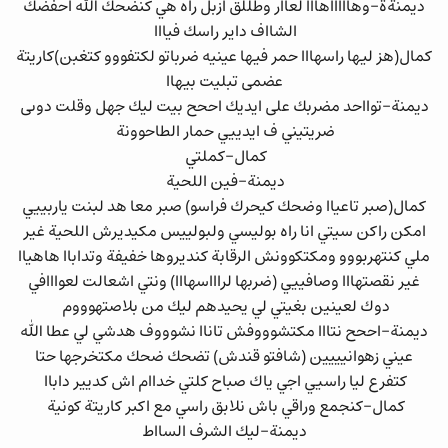
ديمنةة-وهاااااهااا لعاار وطللق ازبل راه هي كنضحك الله احفضك
الشااف داير راسك فيااا
كمال(هز ليها راسهااا حمر فيها عينيه ضرباتو لكتفووو كتغبن)كاريتة
عضمى تبليت بيهاا
ديمنة-توااحد مضربك على ايديك اححح بيت ليك جهل وقلت دوىى
ضريتيني ف ايدييي حمار الطاحوونة
كمال-كملتي
ديمنة-فين اللحية
كمال(صبر تاعياا وضحك كيحرك فراسو) صبر معا هد لبنت ياربييي
امكن راكن سيتي انا راه بوليسي ولبولييس مكيديرش اللحية غير
ملي كنتهربووو ومكتكوونش الرقابة كنديروها خفيفة وتداباا هاهياا
غير نقصتهااا وصافييي (ضربها لراااسهااا) ونتي اشعالت لعوااافي
دوك لعينين بغيتي لي يحيدهم ليك من بلاصتهوووم
ديمنة-اححح نتااا مكتشوووفش تاناا نشوووف هدشي لي عطا الله
عيني زهوانيييين (شافتو قندش) تضحك ضحك مكتخرجها حتا
كتفرع ليا راسيي اجي ياك صباح كلتي خداام اش كديير داباا
كمال-كنجمع وراقي باش نلابق راسي مع اكبر كاريتة كونية
ديمنة-ليك الشرف السااط