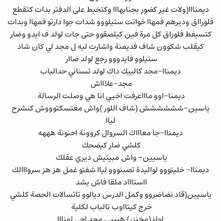
ديمنااا(ولات غير كضور بجنابهااا وكتخبط على الدفتر بدات كتقطع
فلورااق وديرهم فمهاا خواتت ستيلووو شدات جوا دارتو فمهاا وبدات
كتسيفط فلوراق كل مرة فين كيلصقوو حتى جات لولد ف ايدو وضار
كيقلب شكوون شاف فديمنة واشارت ليه ل مجد لي كان شاد
ستيلوو فايدووو رجع لولد ضاار
ديمناا-مجد كالييك داك لولد تسناني حدالباب
مجد-علاااش
ديمنا-اوو ماااعرفت اخيي انا هي وصلت الرسالة
ياسين-شششششش (شاف اللور )واش مغتسكتوووش كنشرح
لياا
ديمناا-جا معاااك السروال كروونة احنونة هههه
كلشي ضار كيضحك
ياسيين- واش مبيتيش ديري عقلك
ديمناا- خليتووو لواليدة تصبنووو لياا شفتو غمل هز هز سروااالك
ااستاااد ملقا فاش يشد
ياسيين(قاد نضاضروو وكمل الدرس ديالوو تاتسالات الحصة كلشي
خرج كيتااوب تالباب لكلية
لولد(مخنزر) هيييي مجد اجي لهنااا