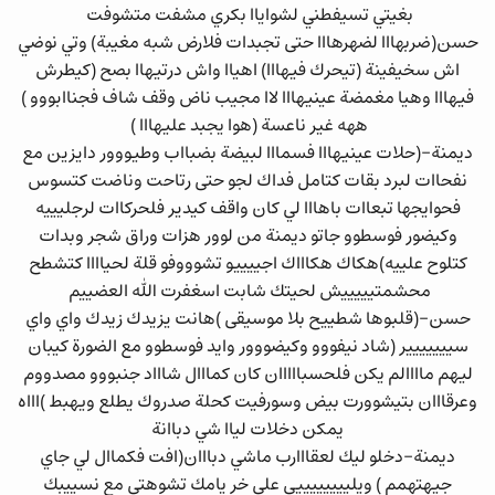
بغيتي تسيفطني لشواياا بكري مشفت متشوفت
حسن(ضربهااا لضهرهااا حتى تجبدات فلارض شبه مغيبة) وتي نوضي
اش سخيفينة (تيحرك فيهااا) اهياا واش درتيهاا بصح (كيطرش
فيهااا وهيا مغمضة عينيهااا لاا مجيب ناض وقف شاف فجناابووو )
ههه غير ناعسة (هوا يجبد عليهااا )
ديمنة-(حلات عينيهااا فسمااا لبيضة بضبااب وطيووور دايزين مع
نفحاات لبرد بقات كتامل فداك لجو حتى رتاحت وناضت كتسوس
فحوايجها تبعاات باهااا لي كان واقف كيدير فلحركاات لرجليييه
وكيضور فوسطوو جاتو ديمنة من لوور هزات وراق شجر وبدات
كتلوح علييه)هكاك هكاااك اجييييو تشوووفو قلة لحياااا كتشطح
محشمتيييييش لحيتك شابت اسغفرت الله العضييم
حسن-(قلبوها شطييح بلا موسيقى )هانت يزيدك زيدك واي واي
سييييييير (شاد نيفووو وكيضووور وايد فوسطوو مع الضورة كيبان
ليهم ماااالم يكن فلحسبااااان كان كمااال شاااد جنبووو مصدووم
وعرقااان بتيشوورت بيض وسورفيت كحلة صدروك يطلع ويهبط )اااه
يمكن دخلات لياا شي دباانة
ديمنة-دخلو ليك لعقااارب ماشي دبااان(افت فكماال لي جاي
جيهتهمم ) ويلييييييييي على خر يامك تشوهتي مع نسييبك