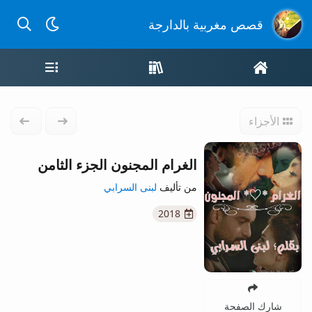
بحث عن
قصص مغربية بالدارجة
الصفحة الرئيسية
واجهة القصص
قائمة ال
الأجزاء
الجزء السابق
الجزء 
الغرام المجنون الجزء الثامن
من تأليف
لبنى السرابي
2018
شارك الصفحة