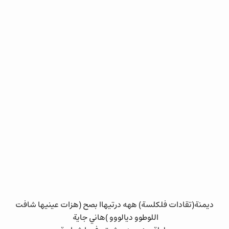
ديمنة(تقادات فلكلسة) ههه درتيهاا بصح (هزات عينيها شافت
اللوطوو ديالووو )هاني جاية