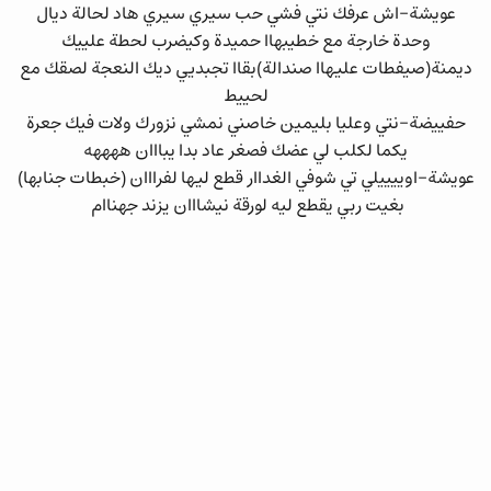
عويشة-اش عرفك نتي فشي حب سيري سيري هاد لحالة ديال
وحدة خارجة مع خطيبهاا حميدة وكيضرب لحطة علييك
ديمنة(صيفطات عليهاا صندالة)بقاا تجبديي ديك النعجة لصقك مع
لحييط
حفييضة-نتي وعليا بليمين خاصني نمشي نزورك ولات فيك جعرة
يكما لكلب لي عضك فصغر عاد بدا يبااان ههههه
عويشة-اوييييلي تي شوفي الغداار قطع ليها لفرااان (خبطات جنابها)
بغيت ربي يقطع ليه لورقة نيشااان يزند جهناام