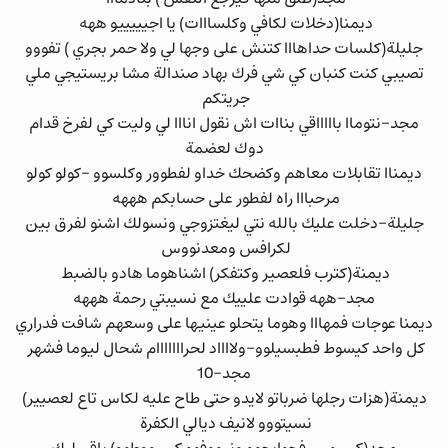
ديمنا(دخلات لكافي وكلسااات) يا اجيييييو ههه
جليلة(كلسات حداهااا كتنش على وجها لي ولا حمر بجري ) تفووو
تصيبي كنت كنبان كي شي فرك بهاد صندالة مشا بريستيجي ملي
جريتكم
مجد-نتوماا باااااقي بناات اش نقول انااا لي وليت كي لفرخ قدام
دوك لعضمة
ديمناا تقابلات معاهم وكضحك خداو لفطوور وكلسوو –كولو كولو
مرحبااا راه لفطور على حسابكم هههه
جليلة-دخلت عليك بالله نتي ليغتزوجي ونسولك اشنو لفرق بين
لكرافس ومعدنووس
ديمنة(كترب فلعصير وكتفكر) اشناهوما هادو بالضبط
مجد-ههه قوادت علييك مع نسيبتي رحمة هههه
ديمنا عوجات فمهااا وهوما يتحلو عينيها على وسعهم شافت فدراري
كل واحد كيسوط فطبسيلوو-ولااااد لحرااااااام شحال ليوما فشهر
مجد-10
ديمنة(هزات رجلها ضرباتو لايدو حتى طاح عليه لكاس تاع لعصيير)
نسيتووو لانيف ديالي الكفرة