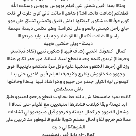
ونتااا بعداا فين شفتي شي فيلم بوووس بوووس وسكت الله
اقطعكم (شافت فالشاااشة) هاهيااا ماتت تاني كون دارت لي قلت
كون عرفاااات شكون كيقتلهااا باش تفيق وتمشي تشنق على موو
جاي راجل كيسني بالضوو على لكرااسة وهيا تكلس ديمنة مهبطة
راسهااا شافت فكمال لقاتو شاد وجه بايد وايد مربعهااا
ديمنة-ويلي خفتيي هههه
كمال-كنعرفك اختيي (شاف فيهاا) شكون نتيي (تقاد فبلاصتو
وجرهااا) تزيدي كلمة وحدة نقطع لييك لسانك من جدر تكاي هنااا
وزكاااي (جرهاا لكتفوو متكيها عليه وكل مرة تعنكشو بايديهااا فوق
وجهوو مخلاتووش يتفرج ولا يعرف لفيلم فين غاديي حتى بدا
كيصوني ليه التيلي جبدو من جيبوو وهوا شاد ليها ايدهاا وخانقها
باش متنفنفش
كانت نمرة مامسجلااش يالله بغا يجااوب تقطع ورجعو لجيبوو طلق
ايد ديمنة وبقا كيلعب فشعرهاا متبعيين مع لفيلم حتى تسالااا
وشعل الضووو جر كمال ديمنة وخرجوو قبل مينوضوو لي تشادات
معااهم خرجو لقاو لحال مضلم شوياا طلعو فاللوطوو مناكريين على
الشوهةة لي دارت
كمال-او داباا فين نمشيييو