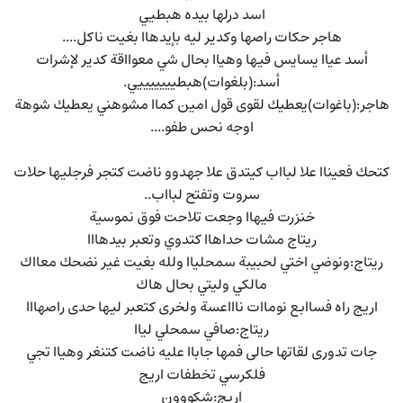
اسد درلها بيده هبطيي
هاجر حكات راصها وكدير ليه بإيدهاا بغيت ناكل....
أسد عياا يسايس فيها وهياا بحال شي معوااقة كدير لإشرات
أسد:(بلغوات)هبطيييييييي.
هاجر:(باغوات)يعطيك لقوى قول امين كماا مشوهني يعطيك شوهة
اوجه نحس طفو....
كتحك فعيناا علا لبااب كيتدق علا جهدوو ناضت كتجر فرجليها حلات
سروت وتفتح لبااب..
خنزرت فيهاا وجعت تلاحت فوق نموسية
ريتاج مشات حداهاا كتدوي وتعبر بيدهااا
ريتاج:ونوضي اختي لحبيبة سمحلياا ولله بغيت غير نضحك معااك
مالكي وليتي بحال هاك
اريج راه فساابع نوماات ناااعسة ولخرى كتعبر ليها حدى راصهااا
ريتاج:صافي سمحلي لياا
جات تدورى لقاتها حالى فمها جاباا عليه ناضت كتنغر وهياا تجي
فلكرسي تخطفات اريج
اريج:شكووون