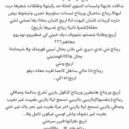
بدالات عايهاا ولبسات كسوى كحلة حد ركبتهاا وطلقات شعرها درت
لبهااا ريتاج سامبال وربتاح لبسات سلوبيط تجين وتيشوط بيض
دارت كرينات كتبان كيوت اناا اريج كتبان بحلاا بغا تمشي لشي
حفلة(للمرة تانياا ريتاج غديرها بأريج)
أريج:وظاباا غنمشو نشووف ديك خيتي كي غنظيروو نهدروو
معاهم؟؟؟
ريتاج:نتي غدي ديري شي بلان بحال تبيني فورمتك ولا شيحاحاا
بحال هاكاا فهمتيني
اريج:ونتي
ريتاج:انا حالي ساهل كاعما ظرت معاه ديفو
اريج:اه اكي...
أريج وريتاج هابطين وريتاج كتكول ياربي تخرج سالمة وصاافي
ريتاج:(بنفسهاا)يااربيي يااربيي تسمح لياا يااربي بغييت غير نجرب
وصافي يااربي تسمح لياا يااربي اخر مراا بغيت غير نجر ياك غير ختي
بغيت غير نشوف واش لوسي غيكون تامل ولا...
اريج نغزاتها:فين سرحتي
ريتاج:هه..ااا ... واااالووو