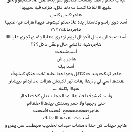
لبااب خلاتو واقف ومشات قداموو لكوزينة،،عض علا شنايفو ولحق
عليهاااا لقاها كلساات باغا تكل،،هزات فيه عنييهاا
هاجر:كلس كلس
أسد دوى راصو وكاسدار يده علا حنكو كيشوف فيهاا هزات فيه عنيها
هاجر:مالك؟؟؟؟
أسد:صبحاان مبدل لأحواال ليوم تهدرى معاباا وغدى تجري علياااااا
هاجر:ههه داكشي حال وعقل تاكل؟؟؟
أسد:شبعت
هاجر:باش
أسد:بيك
هاجر تزنكت وبدات كتاكل وهوا حط يظيه تخت حنكو كيشوف
لعندهاا سي لي وترهاا بغات تهز لكيتش هزاات لحاارداتو نييشان
لفهااا بتلفة.....
وأسد كيشوف لعندهااا مداا مجااب بلي كلات لحاار
حتى وجهها ولا حمر ومتنش بيدهااا خلعااتو
هاجر:حححححححح افففف اففففف
أسد مشا لعندهاااا :مالك
هاجر حيدات كن حدااه مشات جبدات لحلبيب صهطلت نص يطروو