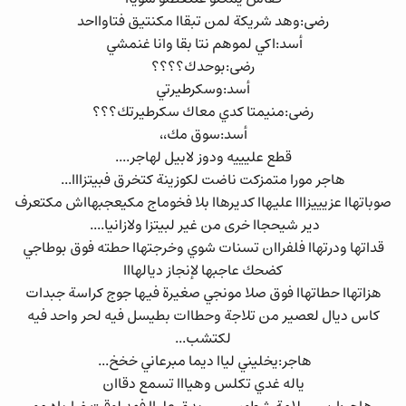
رضى:وهد شريكة لمن تبقاا مكنتيق فتاوااحد
أسد:اكي لموهم نتا بقا وانا غنمشي
رضى:بوحدك؟؟؟؟
أسد:وسكرطيرتي
رضى:منيمتا كدي معاك سكرطيرتك؟؟؟
أسد:سوق مك،،
قطع عليييه ودوز لابيل لهاجر....
هاجر مورا متمزكت ناضت لكوزينة كتخرق فبيتزااا...
صوباتهاا عزيييزااا عليهاا كديرهاا بلا فخوماج مكيعجبهااش مكتعرف
دير شيحجاا خرى من غير لبيتزا ولازانيا....
قداتها ودرتهاا فلفراان تسنات شوي وخرجتهاا حطته فوق بوطاجي
كضحك عاجبها لإنجاز ديالهااا
هزاتهاا حطاتهاا فوق صلا مونجي صغيرة فيها جوج كراسة جبدات
كاس ديال لعصير من تلاجة وحطاات بطيسل فيه لحر واحد فيه
لكتشب...
هاجر:يخليني لياا ديما مبرعاني خخخ...
ياله غدي تكلس وهيااا تسمع دقاان