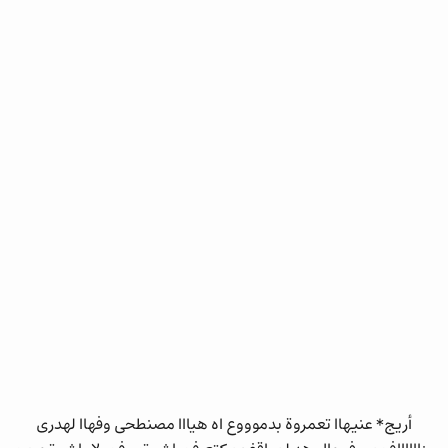
أريج* عنيهاا تعمروة بدموووع اه هيااا مصنطحى وفهاا لهدرى