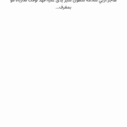
هاجر:اربي سلامة شطون سير يدق علياا فهد لوقت ضارباه مو
بمغرف...