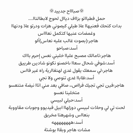
🌞صباااح جدييد🌞
حمل فطيااتو بزااف دياال لحوج لابطالناا....
بدات كتحك فعنيهاا علا طيلي كيصوني هزات ودرتو علا ودنهاا
وغمضات عنيها كتكمل نعاااس
هاجر:(بصوت غالب عليه نعاس)ألو
أسد:صباحو
هاجر:تامالك مصبح علياا خليني نعس إحرم بااك
أسد:شوفي شحال سعاا ىاخصنو نكونو شادين طرييق
هاجر:لي سمعك يقول غدي لهنغاارية راه غير فااس
أسد:ظاباا غدي تنوصي ولا نجي
هاجر:فين تجي تجيك فرااص،، صافي بعد مني اتاا نيضة متنعسو
متخلينا نعسو
أسد:حيلي لبيسي
لحت تي لي وحلات لبيسي دوزلهاا ابيل فيديوو وجوبات مقاووبة
بنعااس وشهرهتا مخربق
أسد:ههههههههه
مشات هاجر وبقاا بوشتة