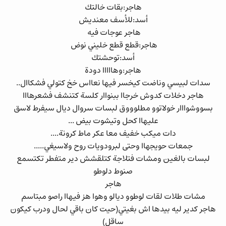
هاجر:بقات خالتك
أسد:للأسف معنديش
هاجر عوجات فيه
هاجر:قطع قطع خليني نوض
أسد:توحشتك
هاجر:وهااااا دودة
سدات لبيسي وناضت كيخسر فيها نعااس خخ كتولي فشكاال..
هاجر دخلات كدوش خرجاا ببنواار كلسة كتنشف فشعرهااا
بسووشوااار خولاتوو مطلوووق لبسات سروال ديال سيفرط لاسق
عليهاا كحل وتيشوت بيض ...
دات ميكب خفيف معا عكر ماط كرونة....
جمعات حويجهاا وحتى لبرودويات روح ولاسيغي.....
لبسات بالغين ومشات فتلاجة كتلقشش دير متفطر تكتسمع
صنوط دلوطو
هاجر
مشات طلات لقات لوطوو ديالو وهوا هز فيهاا راصو مبتاسم
هاجر كدير ليه بيدها اش بغيتي(حيت كان باقي لحال ودرب كيكون
ساقل)