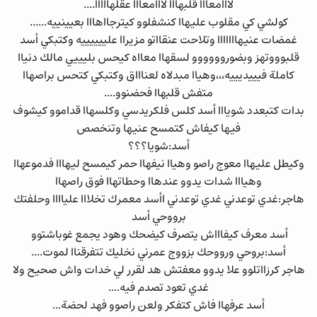
لااامعااا قلبهااا لااامعااا عقلهااااا....
كولشي كي مقلوب عليهاا كنشفلوو كيترجااهااا بعيينييه......
غمضات عنيهااااااا وتلاحت عنقااتو مزيراا علييييييه وكتبكي أسد
قلبوووتهز وبضوروووووو لسقهاا معااه كيحس بليييي مالك دنياا
كاملة فيييديييه،،،وهياا مبدلاه لعناااق وكتبكي كتحس براصهاا
متفش قلبهاا فحضنوو....
بدات كتبعدد شويااا أسد كلس فلكريدسي وكلسهاا قداموو كيشوف
فيها كيفاش كتمسح عنيها وتنخصص
أسد:شويا؟؟؟
وكيطل عليهاا معوج راصو وهياا نيفهاا حمر كيمسح ليهااا فدموعهاا
وهيااا شدات يدوو عندهاا وحطاتهاا فوق راصهاا
هاجر:غدي توعدني غدي توعدني اأسد معمرك تخلااا علياااا وحلفتك
برووحي أسد
أسد معرف كيفاااش يتصرف كيضحك وهود يجمع غوباشتوو
أسد:بروحي ورووحك بزووج عمرني نخليك تتفرقناا لموت....
هاجر كرزااتلوو علا يدوو معفتش هد لقرر لي خدات واش صحيح ولا
غدي تعود تصدم فيه....
أسد عرفهاا فاش كتفكر ولعن راصوو فهد لحضة...