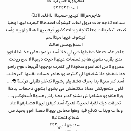
بلحروورة حتى بردات
اسد:؟؟؟؟؟؟
هاجر:خرااااا كيدير حضينااا تاافلماااكلة
سدات تلاجة جات درول لقات كيشوف لعندهااا كيقرب ليهاا وهباا
كتبعد تتخبطات معا تلاجة وبدات كضور فيعينيهاا هناا ولهييه وأسد
كيشوف فيها مبتااسم
اسد:(بهمس)مالك
هاجر عضات علا شفيفها شي لي خلا أسد براصو يعض علا شفايفوو
بدى يقرب بشوي هاجر غمضات عينهاا حيت دوبهاا لا من ريحت
عطروو لامن انفااسوو سخوناا لي كضرب بوجهها قرببطء عوج راصو
حط شفيفو علا شفيفها لي كيترعدوو هاجر حسات بقلبهاا كيرجف...
أسد كتر منهاا بدا يحرك فشفايفو بشوياا تدخلو فقبلى فرنسة👅....
فلول متجوبتش معاه مكتعفش مي بشوياا بشوي تاحطات يدهاا
وراا عنقووو مشاعراش بشنو كدير بحلا راش عليهاا فليطوكس....
تحولات ديك لقبة لحنينة لعنية أسد كيغزز ليهاا فشنايفهاا عاد
وعاات وبدات كدفع فيه وهوا محاس بيهااا تعضااااتوو بجهد من
شفاتو لتحتانياا
اسد: جهلتيي؟؟؟