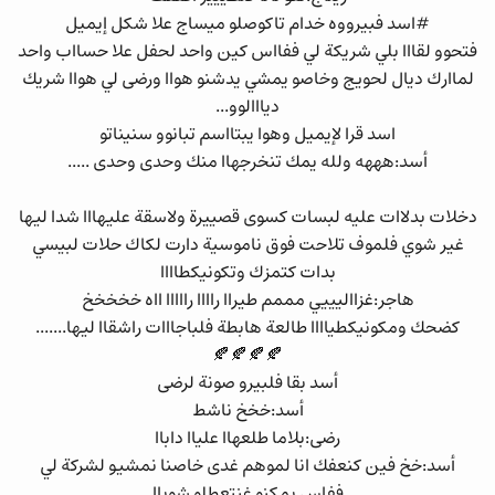
#اسد فبيرووه خدام تاكوصلو ميساج علا شكل إيميل
فتحوو لقااا بلي شريكة لي ففااس كين واحد لحفل علا حسااب واحد
لماارك ديال لحويج وخاصو يمشي يدشنو هواا ورضى لي هواا شريك
ديااالوو...
اسد قرا لإيميل وهوا يبتااسم تبانوو سنيناتو
أسد:هههه ولله يمك تنخرجهاا منك وحدى وحدى .....
دخلات بدلاات عليه لبسات كسوى قصييرة ولاسقة عليهااا شدا ليها
غير شوي فلموف تلاحت فوق ناموسية دارت لكاك حلات لبيسي
بدات كتمزك وتكونيكطاااا
هاجر:غزااليييي مممم طيراا راااا رااااا ااه خخخخخ
كضحك ومكونيكطياااا طالعة هابطة فلباجااات راشقاا ليها.......
🍂🍂🍂🍂
أسد بقا فلبيرو صونة لرضى
أسد:خخخ ناشط
رضى:بلاما طلعهاا علياا داباا
أسد:خخ فين كنعفك انا لموهم غدى خاصنا نمشيو لشركة لي
ففاس يمكنو غنتعطلو شوياا