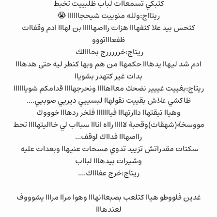
كتبكي تسمعاات لباب ظلبييت تخبط
ريتااج:ولله منوييت شيحجاااااا 😭
كتحس بيد علا كتفهااا هزات رااصهااااا بن لهااا ادم وقفاات
ظفعاااتووو
ريتاج:خرررررج بحااالك
ادم شد ليهاا يدهااا حكمهاا من هم وبها كنطر ليه حتى هدهااا
بدات غير كتهدر بشوياا
ريتاج:بغييت غييير نضحك معااهاااا ونحرجهاااا قدامكم شوياااااا
ظاكشي علاش بقييت نقولهاا لبسييي ديريي صوبيي....
وهياا تيقتهاا داارتهااا فيااااااا فلخر ردهااا خوووك
مووسخة(شهقات)وقحبة لااااا رااه انااا سبااب لي خااليتهاااا تحط
رااصهااا فدااك لوقف...
سكتات مقدراتش تزييد تدوي مسحات عنيهاا وبعدات عليه
وشيرات بيدهااا لبااب
ريتاج:خرج عفاااك....
غدين فلووطو هياا كتلعب بصبعاانهااا وهوا مراا مرااا يشوووف
لعندهااا