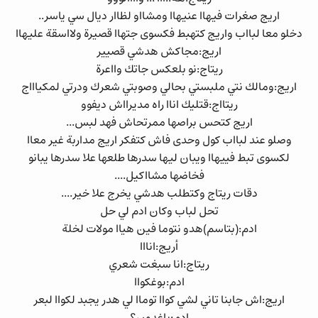
اريج صغرات فيهاا عنيهاا ومشااو لظاار ديال سي ياسر..
دخلو معا لبااب واريج كتهبط فكسوى جتهاا قصيرة ولااسقة عليهاا
اريج:مجاكش هدشي قصيير
ريتاج:نو بلعكس جاتك وااعرة
اريج:ومالك نتي ملبستي بحالي وصوبتي شعرك ودرتي لمكياااج
ريتااج:قتليك اناا راه مديرااش ديفوو
اريج كتحس براصها ممرتحاش فهد لبس...
وصلو عند لبااب كول وحدى فاش كتفكر اريج مداربة غير معاا
لكسوى تبط فييهاا ويبان ليها سدرها طلعها علا سدرها يبانو
فخاضها مشااكيل....
دقات ريتاج وكتطلب هدشي يخرج علا خير....
تحل لباب وكان ادم لي حل
ادم:(بتاسم)هدو نتوما فين هياا مولات لخلة
أريج:انااا
ريتاج:انا سبغت شعري
ادم:بوغكواا
اريج:اش جابنا تاني لشي كواا توماا لي هدر يجبد لكواا لبعر
ادم:باغدون؟