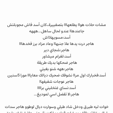
مشات حلات هواا يطلعهااا بتصفييرة،،كان أسد فاش مجوبلتش
جاعندهاا عندو لحال ساهل...هههه
أسد:مسويهلااش
هاجر درت يدها علا جنبهاا وعاد مزاد برز فخدهااا
هاجر:شجاي دير
أسد:لغرام ميشاور
هاجر ضحكها بديك طريقة
هاجر:ههه شنو بغيتي
أسد:فخبارك اول مراا نشوفك ضحيك ديالك معايااا مورا 5سنين
هاجر عوجات شفيفهاا
أسد:نساي غتخليني براااا
هاجر:لا تفضل اسي لموديغ...
خوات ليه طيرق ودخل شاد طيلي وسوارت ديال لوطوو هاجر سدات