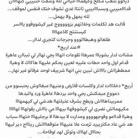
ديالوو شعب مكلخ وكيفمااا حيااني لله وشفت ختيييي كتهاااان
قداااميييي وبسبااابييي تانتاا غدي تشوف ختك فنفس لموقف....
لله يمهل ولا يهمل....
قالت هد لكلمات وخلاتهم بزوووووج غير كيشووفوو ياااسر
كيستنتج كلامهاااا
طلعاتو وهبطااتووو وجرجات كتجري لداار....
#عند اريج*
مشاات لدار بشويااا عمرهاا تقوعات انهااا يجي نهاار لي تبباان عاهرة
قدام اول واحد حطات علييه لعين يحكم عليهاا هاكاك لا وهياا
ممططرااش بااااش تبين بني انهاا شرييف لوحد عرفاتو غير نهار...
أريج* دخلااات لدار وكلسات فلارض وعنيهاا مبغااوش يحبسوو من
دمووع ميمكنش يجي واحد يردهاا عاهرة ورد واليدها
ممربيناهاااش ويطح بشرف عئيلتهاا هدشي لي كيهمهااا
مكيهمااش نضرى لي كيشووفهاا بيهااا مي باااش يقولهااا لهااااا
وهياا قداامو وفوجهوووو ومدارت لا بيدهاا لا برجليهااا ختهااا سباب
هد شي عاد مكتزيييد تزمت علا عنيهااا متوقعاااتش ريتااج دير ليهاا
بحااال لهااك وتوثل لهد لوقاحة....