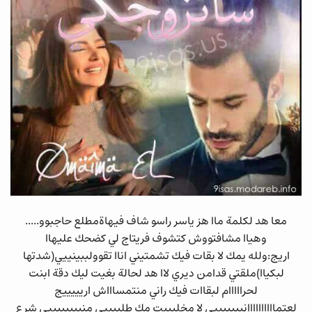
معا هد لكلمة ماا هز ياسر راسو شاف فيهاةمطلع حاجبوو.....
وهياا مشافتووش كتشوف فريتاج لي كضحك عليهاا
اريج:ولله يمك لا بقات فيك تشمتيني اناا تقوولببينييي(شدتها
لبكياا)ملقتي قدامن ديري لاا هد لحالة بغيت ليك دقة ابنت
لحرااااام لبقاات فيك راني منتمساااش اريييييج
لعتماااااااااانيييييييي لا مخليييت مك طلبيييي منييييييييي شرع