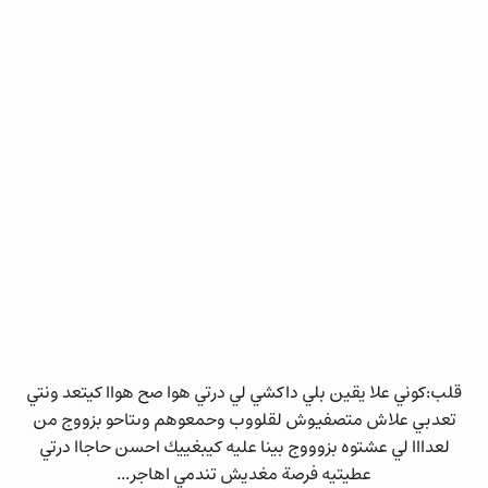
قلب:كوني علا يقين بلي داكشي لي درتي هوا صح هواا كيتعد ونتي
تعدبي علاش متصفيوش لقلووب وحمعوهم وىتاحو بزووج من
لعدااا لي عشتوه بزوووج بينا عليه كيبغييك احسن حاجاا درتي
عطيتيه فرصة مغديش تندمي اهاجر...