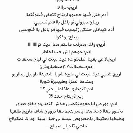
اريج:خراا☺
أدم خنزر فيها حجبوو اريتاج كتعض فقنوفتهاا
ريتاج:ديزولي نو باغل باا فخونسييي
أدم:كيبانلي حتنتي (كيعيب فيها)نو باغل باا فغونسي
ريتاج:بوغكواا
أريج:ولله معرفت مالكم معاا ديك كواااااااا
ادم:لموهم اش حب لخاطر
اريج:لا عي بغيناا نطمنو علا ديك لبنت لي لباح سخفات
ادم:سخفاات؟؟(مفخباروش)
اريج:شتبي ديك لبنت لي طويلا شوياا شعرهاا طوييل زمااروو
وعندهاا غمزة وطبيبيزة شوياا
ادم:كتهظري علا امال ختي؟؟
اريج&ريتاج:ختك😯
ادم: وي مي انا مفهمتكمش علاش كتهدروو دخلو بعدى
دخلوو معاا دخلا معاا ياسر هبط معا درووج شاف فاريج طلعها
وهبطها بحتيقاار بلخصووص لبسة لي جيااا بيهااا وداك لمكيااج
ماشي تا ديال صبااح...