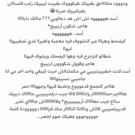
ودووود متلاااحق بغييتك طيكوووك بغييت لييييك زغب فلسااان
بغيتليييك ضربة😭
أسد:ههههههه تش اش هد دعااويي؟؟؟ ماالك دابااااا
هاجر: شكون أريييج*
أسد : هههههههه
كيضحط وهيااا غير كتشووف فيه معجبة ولغيراا غدي تصفييهاا
ليهاا
شظاتو كتزحزح فيه وهوا كيضحك ويشوف فيهاا
هاجر:وقوول شكووون اريييج
أسد:كنت خطيييبتيييي مي مكملنااش حيت كيبغي واحد اخر مي انا
جامييي نسييتهااااا
هااجر كتجمع فدموووع وتخبط فيهاا وجههاااا حمر
هااااجر:حمااااااااااار وانااااااا لاااا جيب ديلميييييي ماااااك ديييك
سااع جيب معااااك أريييييييج* ولااااااااااش جاااااي تحزر
فديييلميييي لاااش وتاااناا كتااااار منك فيااااااا دووووودة كلمة
جووووجووو عطيتك ضوو لخضر...