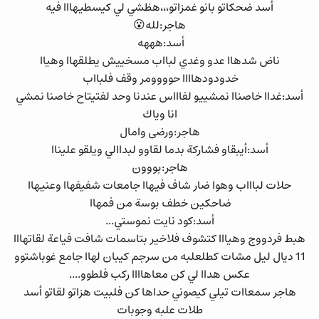
أسد ضحكاتو بانو غمزاتو،،،هظشي لي كيسطيهااا فيه
هاجر:لله😮
أسد:هههه
ناض شدهاا عدو وغدي لبااب مسخييش يطلقهاا وهياا
خدودودهاااا حوووومر وقف فلبااب
أسد:غداا خاصناا نمشييو لفاااس عندنا وحد لفتيتاح خاصنا نمشي
انا وياك
هاجر:ورضى وامال
أسد:أيبقاو فشاركة بدما لقاوو لبداالي ويلقو عليناا
هاجر:بووون
حلات لباااب وهوا ضار شاف فيهاا جامعات شفيفهاا وعنيهاا
ضاحكين خطف بوسة من فمهاا
أسد:كود نايت نموستي...
هبط فردووج وهيااا كتشوف فلاخير بتاسمات شافت فياعة لقاتهااا
11 ديال ليل مشات كطلعلبه من سرجم كيبان لهاا جامع غوباشتوو
عكس هداا لي كن معاهاااا ركب فلطوو....
هاجر سمعاات تيلي كيصوني حداها كن فلبيت هزاتو لقاتو أسد
طلات علبه وجوبات