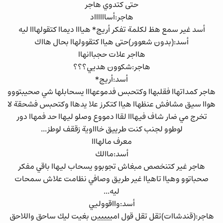
حتى كتدوي هاجر
هاجر:أسااااااد
أسد غير سمع هظ لكلمة تفكر أريج* هيااا ديماا كتقولهااا ليه
أسد:(بدون شعوور)حتى هياا كتقوولهاا بحال هااك
هااجر علات حجباانهاا
هاجر:شكوون هديي؟؟؟
أسد:أريج*
هاجر كمداتهاا فقلبهاا وكتحبس فدموعهااا يسحابلها شي صحيبتووو
هواا سيق مشافش عنظهاا هياا كتكرز علا يدهاا وكتحبس فشحقة لا
تخرج مي ضار شاف فيهااا لقاا دمووع وصلو ليهاا حد فمهاا دور
لوطوو لجنب كنت طرييق خاااوية زققف لوطز...
معرف مالهااا
أسد:ماالك
هاجر غير كتنخصص مبغاش تجوبوو يسحاب ليهاا باقي مفكر
صحباتوو وهياا تاهياا غير طريق وصافي نظامت علاش سمحات
ليه...
أسد:وااقووليي
هاجر:(قندشاات)تقل تقل قول امييييين بغيت ليك ساحق واللاحق