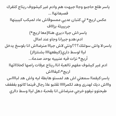
ياسر طلع حاجبو وجاا جيهت هم وادم غير كيشووف ريتاج كتفرك
فصبعانهاا ...
عكس اريج* لي كتبان عديي ممسوقاش عاد لميكب كيبينهاا
جريييئة بزاااف
ياسر:اش جياا ديري هناا(معا اريج*)
ادم:هدو جيرانا وجاو عند اماال
ياسر:لا واش سولتك؟؟؟ونتي لاش جيااا منرضااش انا بلوسخ يدخل
لياا لوسط داري(كيطعهاااا بشنئزااز)
أريج* نزات فيه عنيييه بوحد صدمة...
ادم غير كيشوف مفهم تالعبة اناا ريتاج عرفات راصها كحلاااتهاا
اريج*:كيفاااش
ياسر:كيفماا سمعتي اش هد لمستو هابطة ليه واش هد لبااااس
واااش ديك لهدرى وهد لكمرااااا تقلبو علا رجال فينما كانوو بفففف
طيحتوو نيفوو خرجي منرضاش انا بقحبة دهل لياا وسط دااري