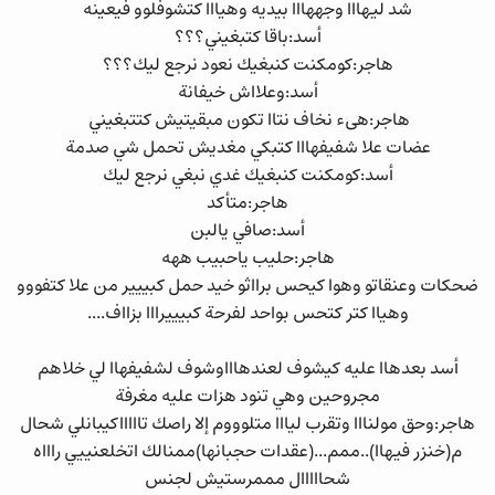
شد ليهااا وجههااا بيديه وهيااا كتشوفلوو فيعينه
أسد:باقا كتبغيني؟؟؟
هاجر:كومكنت كنبغيك نعود نرجع ليك؟؟؟
أسد:وعلااش خيفانة
هاجر:هىء نخاف نتاا تكون مبقيتيش كتتبغيني
عضات علا شفيفهااا كتبكي مغديش تحمل شي صدمة
أسد:كومكنت كنبغيك غدي نبغي نرجع ليك
هاجر:متأكد
أسد:صافي يالبن
هاجر:حليب ياحبيب ههه
ضحكات وعنقاتو وهوا كيحس برااثو خيد حمل كبييير من علا كتفووو
وهياا كتر كتحس بواحد لفرحة كبيييرااا بزااف....
أسد بعدهاا عليه كيشوف لعندهاااوشوف لشفيفهاا لي خلاهم
مجروحين وهي تنود هزات عليه مغرفة
هاجر:وحق مولنااا وتقرب ليااا متلوووم إلا راصك تاااااكيبانلي شحال
م(خنزر فيهاا)..ممم...(عقدات حجبانها)ممنالك اتخلعنييي راااه
شحااااال مممرستيش لجنس