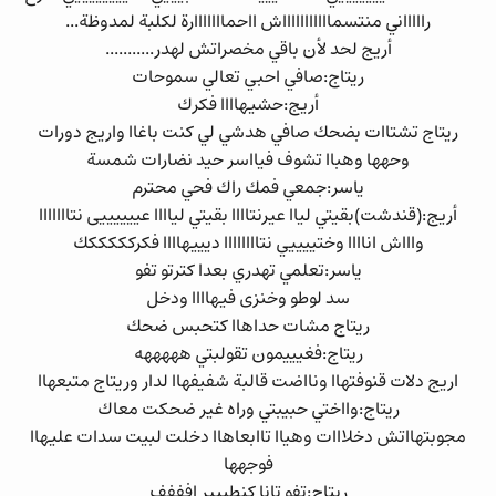
راااااني منتسماااااااااااش ااحمااااااارة لكلبة لمدوظة...
أريج لحد لأن باقي مخصراتش لهدر...........
ريتاج:صافي احبي تعالي سموحات
أريج:حشيهاااا فكرك
ريتاج تشتاات بضحك صافي هدشي لي كنت باغاا واريج دورات
وحهها وهباا تشوف فيااسر حيد نضارات شمسة
ياسر:جمعي فمك راك فحي محترم
أريج:(قندشت)بقيتي لياا عيرنتاااا بقيتي لياااا عييييييى نتااااااا
واااش اناااا وختييييي نتاااااااا ديييهاااا فكركككككك
ياسر:تعلمي تهدري بعدا كترتو تفو
سد لوطو وخنزى فيهاااا ودخل
ريتاج مشات حداهاا كتحبس ضحك
ريتاج:فغيييمون تقولبتي هههههه
اريج دلات قنوفتهاا ونااضت قالبة شفيفهاا لدار وريتاج متبعهاا
ريتاج:وااختي حبيبتي وراه غير ضحكت معاك
مجوبتهااتش دخلااات وهياا تاابعاهاا دخلت لبيت سدات عليهاا
فوجهها
ريتاج:تفو تانا كنطييير افففف