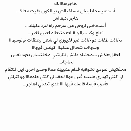
هاجر:مااالك
أسد:ميسحابلييش مساخيااش بيااا كون بقيت معاك..
هاجر :كيفااش
أسد:دخلي اروحي من سرجم راه لبرد عليك....
قطع وكسيراا وبقاات متبعااه لعين تغبر...
دخلات طفات دو خلات غير لفيوزي لي شعل وعنقات نونوسهااا
وسهاات شحاال عقلهااا كيلعن فيهااا
لعقل:علاش سمحتيلو علاش تنازلتيي مخفتييش يعود نفس
لحاجة....
مخفتيش تعودي تشوفيه قدام عنيييك معاا وحدى اخرى اين لنتقام
لي كنتي تهدري عليييه فين هواا لحقد لي كنتي جامعااالوو تنزلتي
فأقرب فرصة قاصك فيهااااا غدي تندمي اهاجر...