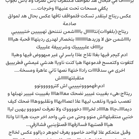
بزااااااف مي فبحال هد لمواقف مكتعرف باش تصرف ولا باش تجوب
يكفي مسحات تحت عنيهااا وخرجات.....
عكس ريتاج ليتقدر تسكت فلمواقف تافها عكس بحال هد لمواق
صادمة
ريتاج:(بلغواات)نتاااااال باااااشمن ننننحق تهيييين ختيييييي
بااااشمن حق لا وزيدهاااااااااا بتخصاار لهدرى رديتهااا قحبة هياااا
بزااااف عليييييك وشريييفة عليييك
ادم كيجر فيها بغاا تلاح علاا ياسر لي غير مبهووض فيها وهياا
كتغوت وكتمسح فدموعهاا هيا كنت ناوياا هدشي غيمشي فطريييق
اخرى مي سدقاااات راداا ختهاا نصها تاني عاهرة ومسخة....
متقبلتهااااااش
ادم:فهمووونييييي اش كترووووونوو
ريتااج:هىء بغييت غييير نضحك معاااهاااا بغيييت غييير نهبلها و
تعصب شوياا ونلعب ليهاا علا اعصااابهااا ونقلبووهااا ضحك كيف
ديماااا،،جااا هاااااد لخرااااا دخووووك ولا نعرفت لموووو يهين لياا
ختيي منتقبلهااش منوو وحتى من شي واحد اخر حيت هياا انا واناا
هيااا قصتبهاا فساارفهااا قصتؤينيي فشاارفي...
وقبل متحكم علا لوااحد خاصوو يعرف لجوهر ديالوو عكس لخااج