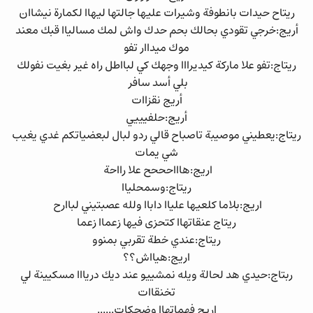
ريتاح حيدات بانطوفة وشيرات عليها جالتها ليهاا لكمارة نيشاان
أريج:خرجي تقودي بحالك بحم حدك واش لمك مسالياا قبك معند
موك ميداار تفو
ريتاج:تفو علا ماركة كيديرااا وجهك كي لبااطل راه غير بغيت نفولك
بلي أسد سافر
أريج نقزاات
أريج:حلفيييي
ريتاج:يعطيني موصيبة تاصباح قالي ردو لبال لبعضياتكم غدي يغيب
شي يمات
اريج:هاااحححح علا رااحة
ريتاج:وسمحلياا
اريج:بلاما كلعيها علياا داباا ولله عصبتيني لباارح
ريتاج عنقاتهاا كتحزى فيها زعماا زعما
ريتاج:عندي خطة تقربي بمنوو
اريج:هيااش؟؟
ربتاج:حيدي هد لحالة ويله نمشييو عند ديك دريااا مسكيينة لي
تخنقاات
اريج فهماتهاا وضحكات......