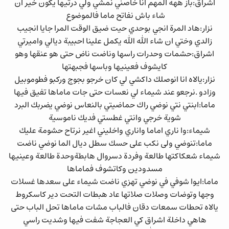
اشراق:باز ههه المهم انا خاصني نمشي ولي درتيها يكون خير ان
شاء باش نفاتح ماما فالموضوع
نزار:هاد المرة انجي بوحدي حيت ضيق الوقت المرا جايا انجيب
زالدي وختي ان شاء الله الله يكمل علينا احبيبة ديالي واميرتي
اشراق:حشمات وحدرات راسها وناضت ناض حتى هو عنقها وهو
كايشوف فعينيها وباسها فجبهتها
نزار:يالاه انا انوصلك داكشي لي كان خرجو بجوج وركبو فطوموبيل
وزادو .نرجعو عند شيماء لي نعسات حتى جات ماماها تفيق فيها
ماما:ابنتي نتي نوضي راك حماضيتي بالنعاس نوضي يضربك البرد
شوية خرجي وانتي غطستي فديك ناموسية
شيماء:وا ناري اماما واناري واخليني اغير نرتاح حشومة عليك
ماما:تنوضي ولى نكب على حسك سطل ديال الما نوضي ناضت
شيماء شعكاكتها طالعة وفردة دسروال هابطةوحدة طالعة وعينيها
مسدودين وكاتشوف فماماها
ماما:ايوا شوفي في نوضي تهزي ناضت شيماء على سعدها غسلات
وجها وتوضات وصلات صلاتها عاد هبطات التحت دير كاسكروط
يالاه تحطات سمعات دقان فالباب مشات ماماها تحل الباب حتى
هاهي داخلة اشراق كي العجاجة شفت فيها وشديت راسي