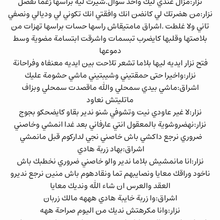
نزار:مزال عندي ليك واحد سؤال.شيرت ليه براسها زعما تفضل
نزار:من هضرتك لي كانضن انك وافقتي انك تكوني لي وديالي ونصفي
تاني ولا غلطت .اشراق مامتيقاش راسها حسات براسها تهزات من
بلاصتها وقلبها كايضرب تبسمات واشرقت ابتسامة مضوية وسط
دموعها
فتح نزار ايديه ليها بلاما تشعر تلاحت بين ايديه معنفاه وفراحانة
نزار:واخيرا حتى حمقتيني وشيبتيني ماشي حشومة عليك
اشراق:ماشي بيدي سمحلي والله ماقصدت سمحلي وبزاف
ماتليتش نعاود
نزار:لا غير عاودي نيت وتشوفي شنو ندير بقاو كايضحكو بجوج
نزار:نهضروشوية بالمعقول انتي عارفاني بعد غدا انمشي وخاصني
ضروري نرجع داكشي باش خاصني نجي لداركوم قبل مانمشي
اشراق:بهاد زربة هادي
نزار:انا مانمشيش بلاما ندير والو خاصني ضروري نخطبك باش
ناخود وراقك معايا ونصايبهم تما ونقادهوم باش منين نرجع نديرو
العقد والعرس ان شاء الله ونديك معايا
اشراق:وا زربة خايبة هادي هههه مالك زربان
نزار:وانا مكرهتش نديك من اليوم صراحة ههه