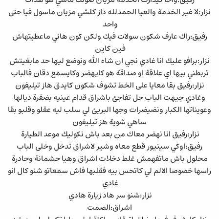
نزار:لا غير الخدمة والعيا الحمدلله داز كلشي مزيان ماسول فيا حتى
واحد
رفيق:راك عارف شكون سولات فيك ولكن كون هاني ماعطيتهاش
فين كاين
نزار:برافو عليك انا غادي نجي ان شاء الله ونوضع ليها حد مابغيتش
تربطني بيها اي علاقة او صداقة هو كايهضر وكايسمع دقان فالباب
نزار:رفيق بقا معايا على الخط تشوف شكون كايدق هاز تيليفون
وغادي جيهت الباب حل تفاجئ باشراق قدام عينيه بضفرة ديالها
وعويناتها الكبار ونضيضرات وجها البريئ لي سلب ليه عقلو وقلبو بقا
ساهي شوية هز تيليفون
نزار:رفيق انا نهضر معاك من بعد باش نكوليك موعد الطيارة
رفيق:اوكي سينيور قطع معاه وشير لاشراق تدخل وخلى الباب
محلول باش ماتفهمش غلط دخلات اشراق وهيا حشمانة وحادرة
راسها خصوصا الالم لي كاتحس بيه فقلبها فاش سمعاتو شنو كال انو
غادي
نزار:شنو سر هاد زيارة هادي
اشراق:الصمت