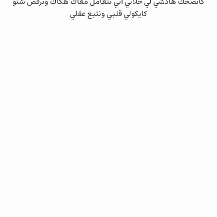
كاتضحك هادشي لي خلاني اني نتعامل معاك هكاك ونرفض شنو
كايكولي قلبي ونتبع عقلي