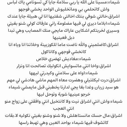
شيماء:مسينا على الله يا ربي سلامة جايا كي تسونامي ياك لباس
واش كاتحلمي بي وماتخليوش الواحد يخشي فوجهو
اشراق:خالتي شوفي بنتك اخالتي شفتيها انا لي هبيلة جايا عندك
شيماء:ابلاما ديري لي فيها مضلومة راني عارفاك كولي شنو بغيتي
وسيري لخربتكم اشكاين عاراك مايجي منك المصايب وهي تبدا
دبل فعينيها
اشراق:كاضلميني والله ناضت ماما للكوزيينة وخلاتنا انا وياه انا
كانخشي فوجهي وكاناكول
شيماء:مغاديش تهضري خلاص
اشراق:واخا انتي ماتسوايش انكوليك تصالحت انا ونزار
شيماء:اواه على سلامتي وكيدرتي ليهها
اشراق:درت ليكلتيلي وهضرت معاه المهم ماشي هادشي لي مهم
هو سيد زربان وغدا بغا يجي لدارنا يخطبني قبل مايمشي شيماء
خرجو عينيها شوية وتوحل ليها
شيماء:واش انتي اشراق نيت ولا كانتخيل انتي وافقتي على زواج منو
انتي العجب
اشراق:مال حسك مانستاهلش ولا شنو وشنو بغيتي نكوليه لا.بقات
كاتشوف فيها شيماء بواحد العين وهي تهبط راسها