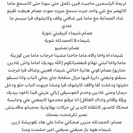
لريحة الياسمين ماجيت فين نكمل حتى سونا حتى كانسمع ماما
كاتهضر مع شي واحد جيت نسمع ميزت صوت عصام هبطت لقيتو
شاد الجماعة مع ماما غير شافني وقف وكايشوف فيا مبسم جا
عندي
عصام:شيماء كيبقيتي شوية
شيماء:لا الحمدلله شوية
عصام:نمشيو
شيماء:اه واخا يالاه.ماما حاحنا مشينا خرجات ماما من كوزينة
ماما:واخا ابنتي تهلاو فبعضياتكوم (الله يهديك اماما واش غادين
نحاربو) عصام:كوني هانية اخالتي شيماء فعيني وشاف فيا خرجت
سبقتو وتبعني دايرة فيها مزال منفخة جاي يحلي الباب وانا نسبقو
حليتها ودخلت لقا واقف كايشوف فيا ومشا جيهت الباب حلو ودخل
ديمارا وحنى غادين وخدم الموسيقى (يالي عزيتي فينا تاخود بيديك
ورقة وقلام واداك الغافل) انا عرفتو مخدمها كايمعني علي وحابسة
ضحكة كامدور كانلقاه كايدير لي حركات بهلاونية بحجبانو ماقديتش
نصبر تكرشخت بضحك
عصام: الحمدلله منين ضحكتي مالنا على هاد تغوبيشة ازين
شيماء:ههه باز صبغني صبغني اغير حشمت ومنا