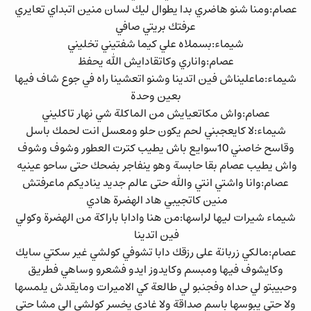
عصام:ومنا شنو هاضري بدا يطوال ليك لسان منين اتبداي تعايري
عرفتك بريتي صافي
شيماء:بسملاه علي كيما شفتيني تخليني
عصام:واناري وكاتقادايش الله يحفظ
شيماء:ماعليناش فين اتدينا وشنو اتعشينا راه في جوع شاف فيها
بعين وحدة
عصام:واش مكاتعيايش من الماكلة شي نهار تاكليني
شيماء:لا كايعجبني لحم يكون حلو ومعسل انت لحمك باسل
وقاسح خاصني 10سوايع باش يطيب كترت العطور وشوف وشوف
واش يطيب عصام بقا حابسة وهو ينفاجر بضحك حتى ساحو عينيه
عصام:وانا واشتي انتي والله حتى عالم جديد يناديكم ماعرفتش
منين كاتجيبي هاد الهضرة هادي
شيماء شيرات ليها لراسها:من هنا وادابا باراكة من الهضرة وكولي
فين اتدينا
عصام:مالكي زربانة على رزقك دابا تشوفي كولشي غير سكتي سايك
وكايشوف فيها ومبسم وكايدوز ايدو فشعرو وساهي فطريق
وحبيبتو لي حداه وفجنبو لي طالعة كي الاميرات ومايقدش يلمسها
ولا حتى يبوسها باسم صداقة ولا غادي يخسر كولشي الى مشا حتى