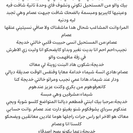
بيك والو من المستحيل تكوني ونشوف فاي وحدة تانية شافت فيه
وعينيها كايبريو ومبسمة بالضحك شافت جيهت عصام وهي تجبد
ليه ودنيه
المرا:وانت المشاغب شحال هدا ماشفناك ولا صافي نسيتيني عنقها
عصام
عصام:من المستحيل انسى حبيبت قلبي خالتي خديجة
نجيب:احم احم انا بديت نغير وبداو كايضحكو انا وليت زي الاطرش
في زفة مافهمت والو
خديجة:شكون هاد البنت زوينة لي معاك
عصام:هادي انسة شيماء خدامة معايا وفنفس الوقت صديقة ديالي
ودار عند شيماء.هادا عمي نجيب ومراتو خالتي خديجة كنا
كانعرفوهوم من بكري وكنت عزيز عندهوم
شيماء:مشرفين وهي مبسة
خديجة:مرحبا بيك ابنتي فمطعم ديالنا المتواضع كلسو شوية ويجي
عندكوم سرباي يشوفكوم شنو بغيتو دارت عند عصام .وانت حسابي
معاك هو الاخر ابو راس جرات راجلها هوما غادين معانقين ويضحكو
كلسنا انا وعصام
خديجة:زعما يكونو بصح اصدقاء