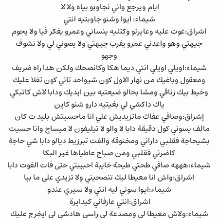
ايام ويرجع واني نجاوبو بياه ولا لا
شيماء: ايوا وشنو جاوبتيه انتي
اشراق:غوت عليه وعايرتو وكتليه ينساني وعمرو يفكر فيا ولا يحوم
جيهتي وهو واعدني عمرو يفرب جيهتي ولا يصوني لي ولا نشوف
وجهو
شيماء:اويلي اويلي انتي ديما هكا وكانصحك ولكن هدا راه ضريف
ومعقول وباغيك من نهار الاول كون شيواحد تاني كون تفلا عليك
وخيط بيك زناقي ومشا بحالو ضيعتيه بين ايديك ودابا لاش كاتبكي
ياك داكشي لي بغيتيه دارو شنو كاين
إشراق:وصافي عفاك ماتزيديش علي انا ماحسيتش بليد ت كان
مالف يسوني كول دقيقة دابا لا والو لا تيليفون لا ميساج وانا حسيت
بشيحاجة فقلبي داراني ومخنوقة والفت تبرزيط ديالو دابا شي حاجة
كاضرني فقلبي ومن صباح عاطياها غير البكا
شيماء:هههه صافي طحتي طيحة خايبة احبيبتي حتى فات الفوت دابا
اشراق:واش انا معيطا ليك تنصحيني ولا تزيدي على ما بيا
شيماء:ايوا سوني ليه انتي ولا سيري عندو
اشراق:انتي عارفاني كيدايرة
شيماء:ولاش معيطا لي ومصدعة لي راسي هادشي لي ايخرج عليك