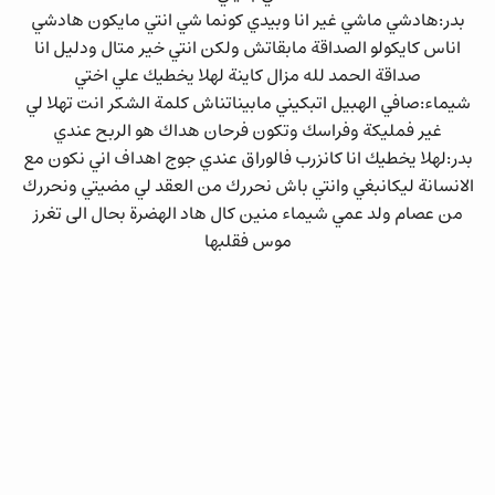
بدر:هادشي ماشي غير انا وبيدي كونما شي انتي مايكون هادشي
اناس كايكولو الصداقة مابقاتش ولكن انتي خير متال ودليل انا
صداقة الحمد لله مزال كاينة لهلا يخطيك علي اختي
شيماء:صافي الهبيل اتبكيني مابيناتناش كلمة الشكر انت تهلا لي
غير فمليكة وفراسك وتكون فرحان هداك هو الربح عندي
بدر:لهلا يخطيك انا كانزرب فالوراق عندي جوج اهداف اني نكون مع
الانسانة ليكانبغي وانتي باش نحررك من العقد لي مضيتي ونحررك
من عصام ولد عمي شيماء منين كال هاد الهضرة بحال الى تغرز
موس فقلبها