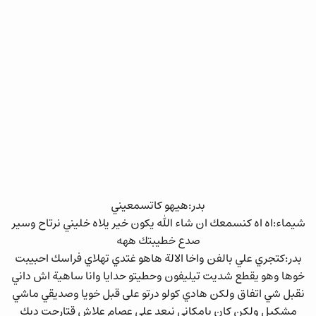
بدر:هيهو كاتسمعيني
شيماء:اه اه كنسمعك ان شاء الله يكون خير يلاه خليني نرتاح وسير
صدع خطيبتك ههه
بدر:كتجري علي بالفن واخا الالة هاهو غتدي تهلاي فراسك احبيبت
خوها وهو يقطع شديت تيليفون وحطيتو حدايا وانا ساهية اش داني
نقبل شي اتفاق ولكن هادي كولو درتو على قبل خويا وصديقي ماشي
مشكيل ولكن كان بامكاني نبعد على عصام علاش قتارحت ديك