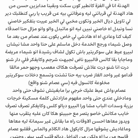
الهدنة انا في الفزة كانطير كون سكت وبقينا مدابزين حسن من
هاد الهدنة لي قرباتني ليه وعرفاتني بيه عن قريب يا ربي كنطلبك دير
لي تاويل ديال الخير وتكون مخبي لي الخير عييت بتفكير خاصني
نسا ونبدل اه خاصني نبين ليه انو ماتبدل والو وانو مزال حنا اصدقاء
كيف كنا وعادي اه اه هادشي لي خاص يكون.عند عصام من بعد ما
وصل شيماء ورجع الخدمة دخل ماسلم على حتا واحد مشا نيشان
لبيرو عيط على سوكريتير باش تكول لشاف رشيدة انو شيماء مريضة
وماجايا بقا كالس فالبيرو ناض لجيهت شرجم وكايفكر فلي دار شنو
درت انا شنو درت علاش تصرفت هكاك معصب وجهو حمر مالقا
قدامو غير واحد الفاز ضرب بيه حتا تشتت وتسمع دخلات سوكريتير
مخلوعة كاتسول فيه (سي عصام شنو واقع)
عصام:واش عيط عليك خرجي برا مابغيتش نشوف حتى واحد
ومادخلي عندي حتى واحد مفهوم مازادتش كلمة مسكينة خرجات
بزربة وسدات الباب مشا ورا البيرو ديالو كلس وكايفكر تصرف تصرف
خايب مكانش خاصو يتصر مع حبيبتو هكا كان عليه يتقرب منها
ويدوز معاها احسن الاوقات راه ما بقاش غير سيمانة ليه معاها
وماغاديش يشوفها مزال كايكول هاد الكلام والماس فقلبو عصام
قاسح من برا اه ولكن من الداخل ديالو قلب كبير بيض وحنين