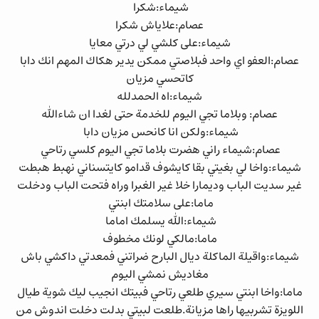
شيماء:شكرا
عصام:علاياش شكرا
شيماء:على كلشي لي درتي معايا
عصام:العفو اي واحد فبلاصتي ممكن يدير هكاك المهم انك دابا
كاتحسي مزيان
شيماء:اه الحمدلله
عصام: وبلاما تجي اليوم للخدمة حتى لغدا ان شاءالله
شيماء:ولكن انا كانحس مزيان دابا
عصام:شيماء راني هضرت بلاما تجي اليوم كلسي رتاحي
شيماء:واخا لي بغيتي بقا كايشوف قدامو كايتسناني نهبط هبطت
غير سديت الباب وديمارا خلا غير الغبرا وراه فتحت الباب ودخلت
ماما:على سلامتك ابنتي
شيماء:الله يسلمك اماما
ماما:مالكي لونك مخطوف
شيماء:واقيلة الماكلة ديال البارح ضراتني فمعدتي داكشي باش
مغاديش نمشي اليوم
ماما:واخا ابنتي سيري طلعي رتاحي فبيتك انجيب ليك شوية طيال
اللويزة تشربيها راها مزيانة.طلعت لبيتي بدلت دخلت اندوش من