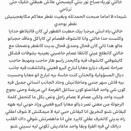
خالتي تورية:صباح نور بنتي كيصبحتي علاش هبطتي خليك حتى
ترتاحي
شيماء:لا اماما صبحت الحمدلله وبغيت نفطر معاكم مكايعجبنيش
نفطر بوحدي
خالتي:ياه ابنتي مرحبا بيك.حطيت الفطور لي كان فالبلاطو حدايا
وكلست حدا خالتي وانا كانشوف فغصام لي كاياكل وعاقد حجبانو
مالو هدا تاني كان فحال وصدق فحال بديت كانفطر ونضحك مع
خالتي كانطلع عيني كانلقا عصام حاضيني بعينيه بشوفات فشكل
كايشوفني كانشوف فيه وكايحدر راسو هاز حاجب ومهبط حاجب
صراحة تصرف ديارو معايا لبارح كبرو فعيني وكتاشفت فيه جانب
ديال المسؤولية والحنان كنت حاسة بيه لبارح انو معايا وحسيت
بيه فاش سهر جنبي وماخلانيش وحاد الجانب انساني جميل فيه
كون شي واحد فبلاصتو كون ستاغل الفرصة اني مريضة وحنى بجوج
فبيت واحد ولكن عصام لا عصام راجل ونص بكل ما كتحمل كلمة
الرجولة من معنى تصر ديالو معايا كبرو فعيني وزاد حوبي ليه ههه
كيفاش شنو كنخربق انا كيفاش حبي ليه لا ميمكنش لا شوف اعقلي
راه بديتي كاتخرف عقلي كايرد علي انا ماهضرتش شوفي داك القلب
ديالك لي فيه الفزة وبغا واحد ماغاديش تكوني ليه نسيتي شنو