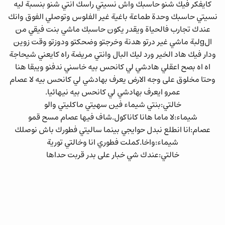
كايفكر فيك شنو حاسبك واش نسيتي راسك انتي شنو بنسبة ليه
نسيتي حاسبك وحدة طماعة باغية غير الفلوس وتوصلي الفوق وانك
عندك تجارب فالحياة ويقدر يكون حاسبك ماشي بنت فيقي من
الgلبة ماشي غير درتو هدنة وخرجتو وضحكتو ودوزتو وقت زوين
ودار فيك هاد الخير ورد ليك البال وانتي مريضة راه كايعني شيحاجة
اه اه بصح اعقلي هادشي لي كانحس بيه خاسني ندفنو ويبقا هنا
وحتا مخلوق على وجه الارض يعرف بهادشي لي كانحس بيه لا عصام
عمرو ايعرف بهادشي لي كانحس بيه نيهائيا.
خالتي:بنتي شيماء فين سهيتي ماكليتي والو
شيماء:لا ماما هانا كاناكول.شاف فيها عصام مسح قمو
عصام:انا انطلع نبدل حوايجي بينما ساليتي فطورك باش نوصلك
شيماء:واخا.كملت فطوري انا وخالتي تورية
خالتي:عندك شي خبار على بدر قربت حداها