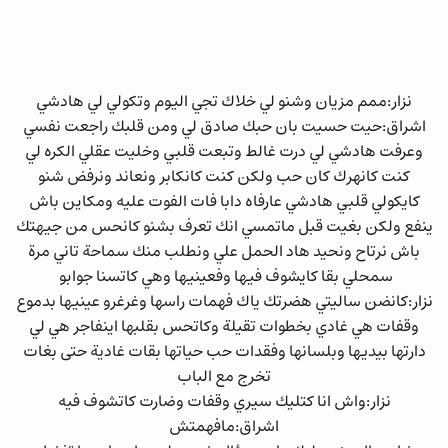
نزار:ممم مزيان وشنو لي خلاك تجي اليوم وتكولي لي هادشي
اشراق:حيت حسيت بان حبك صادق لي ومن قلبك راجعت نفسي
وعرفت هادشي لي درت غالط وتبعت قلبي وخليت عقلي الكره لي
كنت كانهرك كان حب ولكن كنت كانكابر ونعاند ونرفض شنو
كايكولي قلبي هادشي عارفاه دابا فات الفوت عليه ومكاين باش
ينفع ولكن بغيت قبل ماتمسي انك تعرف بشنو كانحس من جيهتك
باش نرتاح ونحيد هاد الحمل علي ونطلب منك سماحة تاني مرة
سمحلي بقا كايشوف فيها وفعينيها وهي كاتسنا جوابو
نزار:كانضن ساليتي هضرتك ياك فهمات راسها وغرغرو عينيها بدموع
وقفات هي غادي بخطوات تقيلة وكاتحس بقلبها اينفاجر هي لي
دارتها بيديها وبلسانها وفقدات حب حياتها بقات غادية حتى بغات
تخرج مع الباب
نزار:واش انا كتليك سيري وقفات وضارت كاتشوف فيه
اشراق:مافهمتش