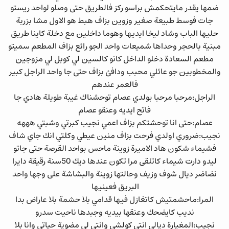
ضمها يقدر مايتحكمش براسو ركز فالطريق حتى وصلو لواحد ريستو
جات فوسط طبيعة صغير وزوين بزاف هبط هو الاول مشا بزربة
حليها الباب وشاد ليخا ايديها وهوما داخلين مع دخلة كاينا طريق
مبنية بالحجر وحداها شميعات واحد الجو رائع بزاف المطعم سميتو
مطعم السعادة دخلو الداخل كانو كالسين لي كوبل لي مزوجين
والمخطوبين جو عائلي محبب ودافئ بزاف حتى جا واحد الراجل كبير
فالعمر عندهم
الراجل:مرحبا مرحبا بولدي عصام توحشناك غيبة طويلة هادي جا
فاتح ايديه وعنقو عصام
عصام:حتى انا توحشتكم بزاف اعمي نجيب كبرتي وشبتي هههه
نجيب:ضروري اولدي فرحت بزاف منين عيطي وكلتي انك جاي شاف
فشيماء شكون هاد الاميرة زوينة ماحس بواحد القرصة حتى جاتو
ليدو دارت شيماء كاتلقى مرا تكون عندها ديك 50سنة رقيقة دايرا
نضاضر ديال شوف وزيف وحالتها زوينة والبشاشة على وجها واحد
البريق فعينيها
المرا:ماحشمتيش كاتغازل فيها قدامي بلا حشمة بلا عاراض بدا
نديب كايضحك وعنقها بيديه وجبدها ناحيت سدرو
نجيب:المغيارة ديالي انتي كولشي وانتي لي مضوية حياتي وانا بلا