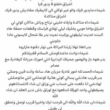
اشراق:خفتو لا يدور فيا
شيماء:مايدور فيك والو غير توكلي الى كايبغيك مغاديش يدور فيك
اشراق:متاكدة
شيماء:اه متاكدة وايلاه خليني نرتاح وباش ماكان كولي لي
اشراق:واخا حوبي يخليك ليلي تهلاي فراسك وقطعات حمقة هاد
البنت خديت تيليفوني وركبت نمرت بدر بقا شحال كايسوني عادا
جاوبني
بدر:اهلا تهلا زارتنا البراكة من نهار دفنوه مازاروه
شيماء:وانت ماعندكومش السلام فقبيلتكم
بدر:ههه باز والهضور جميلك كيدايرة انتي امورك مزيانة كيغادية مع
عصام
شيماء:الحمدلله امور غادية مزيان هاد ساعة وانت فين وصلتي
بدر:قريب هادشي يسالي كوني هانية كونماشي انتي مانوصلش
لهادشي انا دفعت على حساب شي وراق ان شاء كانتساناهوم
يصيفطولي واحد الورقة اندفعها مع لوراق باش ندير العقد ان شاء
الله
شيماء:ان شاء الله والله الى فرحت ليك واخيرا قريب توصل وتحقق
لي بغيتي