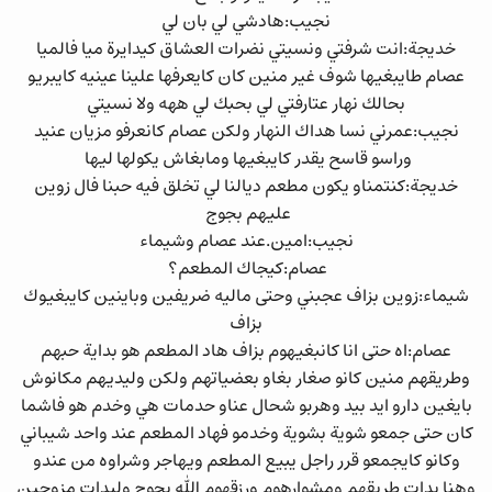
نجيب:هادشي لي بان لي
خديجة:انت شرفتي ونسيتي نضرات العشاق كيدايرة ميا فالميا
عصام طايبغيها شوف غير منين كان كايعرفها علينا عينيه كايبريو
بحالك نهار عتارفتي لي بحبك لي ههه ولا نسيتي
نجيب:عمرني نسا هداك النهار ولكن عصام كانعرفو مزيان عنيد
وراسو قاسح يقدر كايبغيها ومابغاش يكولها ليها
خديجة:كنتمناو يكون مطعم ديالنا لي تخلق فيه حبنا فال زوين
عليهم بجوج
نجيب:امين.عند عصام وشيماء
عصام:كيجاك المطعم؟
شيماء:زوين بزاف عجبني وحتى ماليه ضريفين وباينين كايبغيوك
بزاف
عصام:اه حتى انا كانبغيهوم بزاف هاد المطعم هو بداية حبهم
وطريقهم منين كانو صغار بغاو بعضياتهم ولكن وليديهم مكانوش
بايغين دارو ايد بيد وهربو شحال عناو حدمات هي وخدم هو فاشما
كان حتى جمعو شوية بشوية وخدمو فهاد المطعم عند واحد شيباني
وكانو كايجمعو قرر راجل يبيع المطعم ويهاجر وشراوه من عندو
وهنا بدات طريقهم ومشوارهوم ورزقهوم الله بجوج وليدات مزوجين