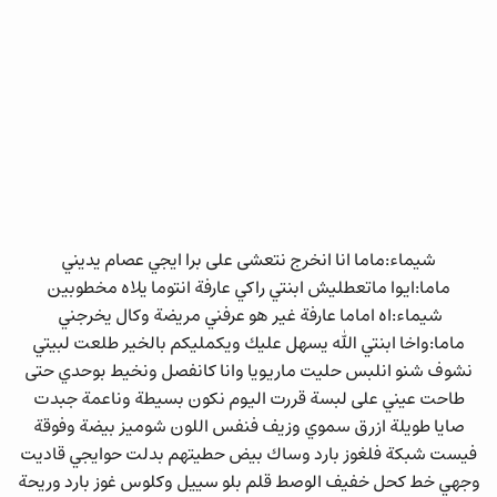
شيماء:ماما انا انخرج نتعشى على برا ايجي عصام يديني
ماما:ايوا ماتعطليش ابنتي راكي عارفة انتوما يلاه مخطوبين
شيماء:اه اماما عارفة غير هو عرفني مريضة وكال يخرجني
ماما:واخا ابنتي الله يسهل عليك ويكمليكم بالخير طلعت لبيتي
نشوف شنو انلبس حليت ماريويا وانا كانفصل ونخيط بوحدي حتى
طاحت عيني على لبسة قررت اليوم نكون بسيطة وناعمة جبدت
صايا طويلة ازرق سموي وزيف فنفس اللون شوميز بيضة وفوقة
فيست شبكة فلغوز بارد وساك بيض حطيتهم بدلت حوايجي قاديت
وجهي خط كحل خفيف الوصط قلم بلو سييل وكلوس غوز بارد وريحة