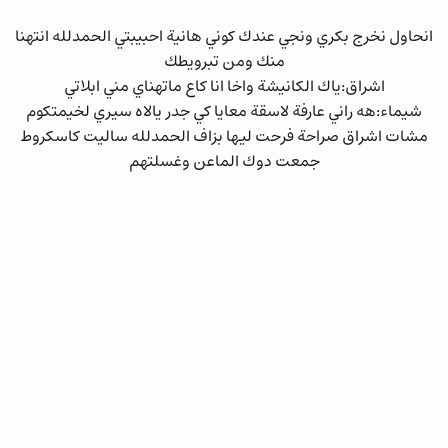
انحاول نخرج بكري ونجي عندك كوني هانية احبيبتي الحمدلله انتهنا
منك ومن تبرويطك
اشراق:ياك الكانيشة واخا انا كاع ماتهناي مني ابلاتي
شيماء:هه راني عارفة لاسقة معايا كي جدر يالاه سيري لخيمتكوم
مشات اشراق صراحة فرحت ليها بزاف الحمدلله ساليت كاسكروط
جمعت دوك الماعن وغسلتهم