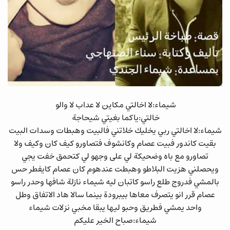
شيماء:لا اخالتي مكاين لا عداب لا والو
خالتي:ياكما بغيتي شيحاجة
شيماء:لا اخالتي ربي يخليك خلاتني فالبيت وهبطات وسدات البيت
بقيت كاندور فبيت عصام وكانشوف فتصاورو كيف كان وكيف ولا
تصاورو مع باه وضحيكة لي على وجهو لي كتحمق خفت يجي
ويحصلني هزيت البلاطو وهبطت عندهوم كان عصام كايفطر حس
بالمشي فدروج طلع راسو كاتبان ليه شيماء نازلة شافها وحدر راسو
عصام قرر انو يتصرف معاها بيبرودة بينما سالا هاد الاتفاق وطل
واحد يمشي فطريق وحبو ليها يبقا مخبي نزلات شيماء
شيماء:صباح الخير عليكم