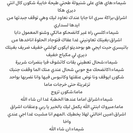
شيماء:هاي هاي على شنيولة طحتي طيحة خايبة شكون كال انتي
ديري هكا
اشراق:براكة سري انا جايا عندك نعاود ليك وهي توقف جبدتها من
ايدها لسداري
شيماء:كلسي راه غير كانضحكو مالكي وشنو المعمول دابا
اشراق:بغيتك تعاونيني غدا عفاك فتوجاد الحلوة اناخدها من
باتيسري حيت ايجي هو بوحديتو ايكون كولشي خفيف ضريف بغيتك
ديري لي مكياج خفيف
شيماء:شحال تعطيني بقات كاتشوف فيا بنضرات شريرة
شيماء:اكانضحك مع حوبي شحال عندي منك الما وقفت جنبك
شكون ايوقف ونا نوض عنقتها وكانبوس فيها وانا نضربها بواحد
تزغريتة حتى خرجات ماما
ماما:شكون تزوج
شيماء:اشراق اماما عندها الخطبة غدا ان شاء الله
ماما:مبروك ابنتي الله يكمل ليك بالخير يا ربي وعنقات اشراق
اشراق:امين اخالتي لهلا يخطيك .المهم انا مشيت غدا اجي عندي
واخا
شيماء:ان شاء الله