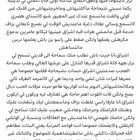
نزار كايشوف فيها ونطق:اتبقاي ساكتة اولى جايا تكملي لي بديتيه
يكما نسيتي شيحاجة ماكلتيهاش وماخرجتيهاش من قلبك غير
كولي والفت مانسمع عندك غير المعيور شنو كاتسناي هضري
كانسمع وسالي عفاك دغية ماعنديش الوقت لي نضيع تابعاني بزاف
خدمة قبل مانمشي هزات فيه اشراق عينيها ليكانو عامرين بدموع
مكرهش يعنقها ولكن ضغط على راسو بزز باش يعلمها درس
ماتنساهش
اشراق:انا جيت باش نطلب منك سماحة الى قديتي تسمح لي
نزار:ههه لالة اشراق قدرها كتنازل على عرشها العالي وطلب سماحة
العجب صدمتيني.اشراق حسات بشيحاجة فقلبها خصوصا هي
عمرها كبرات شان لشي واحد وديما هي لي كاتمرمد الطرف تاني
ومكاتحاشيهاش اليوم بدات كواريها طاحو حيت عرفات الحب ديال
بصح ولكن فات الفوت اهم حاجة هي تعتارف ليه ويكون لي ايكون
اشراق:انا عارفا راسي غلطت بزاف وماسمعتش ليك وتنفخت عليك
وهنتك فكرامتك وجرحتك وهادشي صعيب عليك انك تسامح لي
ولكن خاصك تفهمني انا ماعنديش مع العلاقات وبنسبة لي كولشي
كايتفلى وكايضحك خصوصا انت فواحد المرتبة يعني البنات عطاهم
الله فحياتك داكشي باش ماعطيتشاهمية للموضوع وكلتانك غير