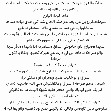
سخانة والعرق خرجت لبست حوايجي وصليت دخلات ماما جابت
لي كاس ديال اللويزة حطات لي
ماما:كيداز البارح
شيماء:داز زوين من بعد مع مشا الحال شداتني هدى نبات عندها
ماما:ايوا رتاحي عنداك تشدي داك المشقوف تاني
شيماء:واخا اماما هههه خرجات وخلاتني شربت ديك اللويزة وتكيت
فبلاصتي حتى صونا لي تيليفون كانت اشراق
شيماء:صباح النور حابوبتي اشراق مستغربة ادا شيماء مافراسها
والو صراحة ندمات نن لي دارت هي غير كاتبغيها وبغاتها تكون
فرحانة
اشراق:حبيبة كي بقيتي شوية
شيماء:الحمد لله بيخير كيداظ لبارح شنو درتو منين مشيت
اشراق:والو خليت هدى وعمران او وصلني نزار
شيماء:ممم صراحة ا اشراق وماتقلقيش مني الله جابليك انسان
ضريف حتى ليديك وانتي معفرا عليه شوية البنت بدات كاتبكي
شيماء:اويلي مالكي ياك لباس
اشراق:داكشي لاش عيط عليك البارح من بعد ما وصلني لدار
صارحني باش كايحس وكالي انو باغيني بصح وبلا تفلية وانو بقا ليه 4