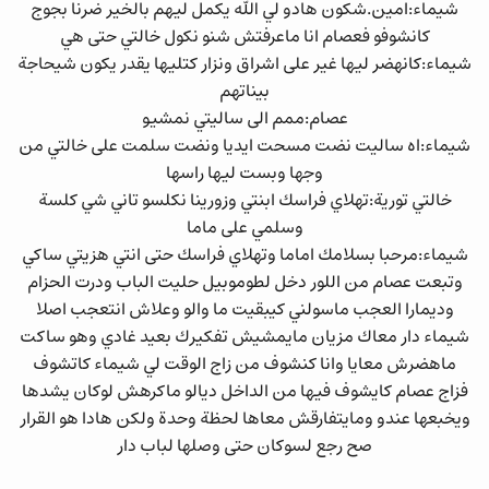
شيماء:امين.شكون هادو لي الله يكمل ليهم بالخير ضرنا بجوج
كانشوفو فعصام انا ماعرفتش شنو نكول خالتي حتى هي
شيماء:كانهضر ليها غير على اشراق ونزار كتليها يقدر يكون شيحاجة
بيناتهم
عصام:ممم الى ساليتي نمشيو
شيماء:اه ساليت نضت مسحت ايديا ونضت سلمت على خالتي من
وجها وبست ليها راسها
خالتي تورية:تهلاي فراسك ابنتي وزورينا نكلسو تاني شي كلسة
وسلمي على ماما
شيماء:مرحبا بسلامك اماما وتهلاي فراسك حتى انتي هزيتي ساكي
وتبعت عصام من اللور دخل لطوموبيل حليت الباب ودرت الحزام
وديمارا العجب ماسولني كيبقيت ما والو وعلاش انتعجب اصلا
شيماء دار معاك مزيان مايمشيش تفكيرك بعيد غادي وهو ساكت
ماهضرش معايا وانا كنشوف من زاج الوقت لي شيماء كاتشوف
فزاج عصام كايشوف فيها من الداخل ديالو ماكرهش لوكان يشدها
ويخبعها عندو ومايتفارقش معاها لحظة وحدة ولكن هادا هو القرار
صح رجع لسوكان حتى وصلها لباب دار