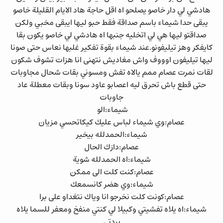
هادشي لي دار خاصو يصلحو اه اقل حاجة هاد الايام القليلة خاصو
يبقى حدا شيماء باسم صداقة فقط حبو ليها ايبقى مخبي ولكن
صداقتو ليها هي لي اتخليه جنبها اه هادشي لي خاصو يكون بقا
كايفكر وهز تيليفونو.عند شيماء بقوة تفكير غلبها نعاس حتى صونا
ليها تيليفون اوووف واش مغاديش نتهنى انا هزات تشوف شكون
لقات نمرت عصام ممم يالاه تفش ومسوني بقات شحال مجاوبات
حتى قطع باش تحرق ليه اعصابو عاود سونا وبقات معطلة عاد
جاوبات
شيماء:الو
عصام:وي شيماء لباس عليك كيكاتحسي مزيان
شيماء:الحمدلله بيخير
عصام:دازك الحال
شيماء:اه الحمدلله شوية
عصام:كنت كلت الى ممكن
شيماء:وي هضر كانسمعك
عصام:كونت كلت نخرجو انا وياك نتغداو على برا
شيماء:اه يلاه تفشيتي وكبيلا لي كنتي منفخ ومعفر للسما يلاه
بردتي