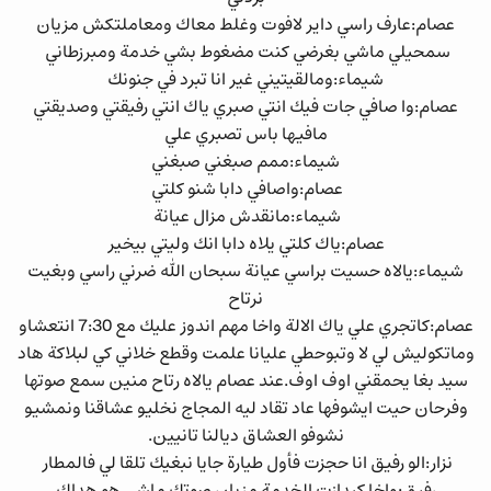
عصام:عارف راسي داير لافوت وغلط معاك ومعاملتكش مزيان
سمحيلي ماشي بغرضي كنت مضغوط بشي خدمة ومبرزطاني
شيماء:ومالقيتيني غير انا تبرد في جنونك
عصام:وا صافي جات فيك انتي صبري ياك انتي رفيقتي وصديقتي
مافيها باس تصبري علي
شيماء:ممم صبغني صبغني
عصام:واصافي دابا شنو كلتي
شيماء:مانقدش مزال عيانة
عصام:ياك كلتي يلاه دابا انك وليتي بيخير
شيماء:يالاه حسيت براسي عيانة سبحان الله ضرني راسي وبغيت
نرتاح
عصام:كاتجري علي ياك الالة واخا مهم اندوز عليك مع 7:30 انتعشاو
وماتكوليش لي لا وتبوحطي عليانا علمت وقطع خلاني كي لبلاكة هاد
سيد بغا يحمقني اوف اوف.عند عصام يالاه رتاح منين سمع صوتها
وفرحان حيت ايشوفها عاد تقاد ليه المجاج نخليو عشاقنا ونمشيو
نشوفو العشاق ديالنا تانيين.
نزار:الو رفيق انا حجزت فأول طيارة جايا نبغيك تلقا لي فالمطار
رفيق:واخا كيدازت الخدمة مزيان صوتك ماشي هو هداك