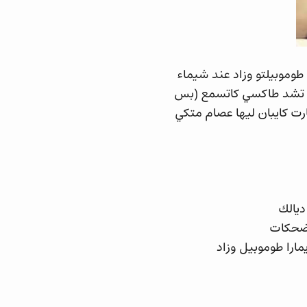
طوموبيلتو وزاد عند شيماء
ع تشد طاكسي كاتسمع (بس
ت كايبان ليها عصام متكي
يالك
 ضحكات
ارا طوموبيل وزاد