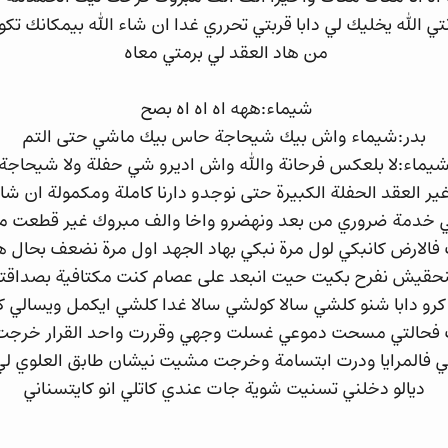
ي الله يخليك لي دابا قربتي تحرري غدا ان شاء الله بيمكانك تك
من هاد العقد لي برمتي معاه
شيماء:ههه اه اه اه بصح
بدر:شيماء واش بيك شيحاجة حاس بيك ماشي حتى التم
يماء:لا بلعكس فرحانة والله واش اديرو شي حفلة ولا شيحاجة
 غير العقد الحفلة الكبيرة حتى نوجدو دارنا كاملة ومكمولة ان شاء
تني خدمة ضروري من بعد ونهضرو واخا والف مبروك غير قطعت م
ارض كانبكي لول مرة نبكي بهاد الجهد اول مرة نضعف بحال ه
نحقيش نفرح بكيت حيت انبعد على عصام كنت مكتافية بصداقتو 
ناكرو دابا شنو كلشي سالا كولشي سالا غدا كلشي ايكمل ويسال
وف فحالتي مسحت دموعي غسلت وجهي وقررت واحد القرار خرج
 فالمرايا ودرت ابتسامة وخرجت مشيت نيشان طابق العلوي لي
ديالو دخلني تسنيت شوية جات عندي كاتلي انو كايتسناني