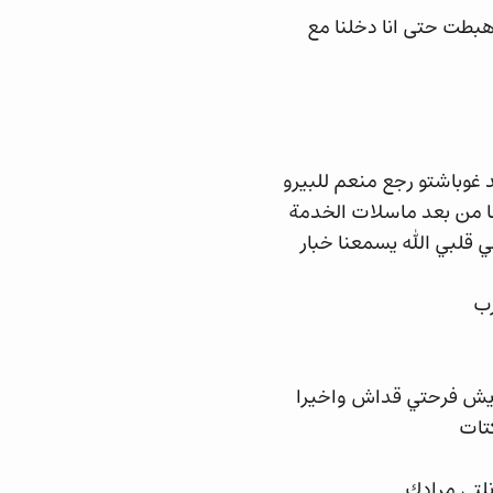
بطت حتى انا دخلنا مع
غوباشتو رجع منعم للبيرو
لها من بعد ماسلات الخدمة
ي قلبي الله يسمعنا خبار
رب
سوريش فرحتي قداش واخيرا
تات
نلتي مرادك