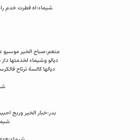
شيماء:اه فطرت خدم راد
منعم:صباح الخير موسيو عص
ديالو وشيماء لخدمتها داز 
ديالها كالسة ترتاح فالكر
شيم
بدر:خبار الخير وربح احبي
شيما
شيماء:ههه 