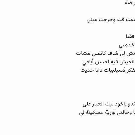
راضة
 شفت فيه وخرجت عيني
 خدمتي
نتش لي شاف كانضن مشات
ر انعيش فيه احسن أيامي
كر فسيلبيات دابا خديت
و ياخود ليك العبار على
 وخالتي تورية مسكينة لي