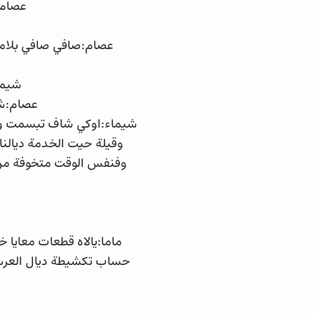
عصام:
عصام:صافي صافي بلاما
شيماء:ممم مع 6:30
عصام:شن
شيماء:اوكي شاف تبسمت و
وقيلة حيت الخدمة ديالنا
وفنفس الوقت متخوفة من 
ماما:يالاه قطعات معايا 
حساب تكشيطة ديال العرس د