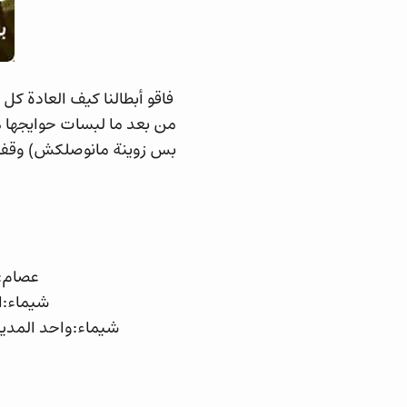
فاقو أبطالنا كيف العادة ك
من بعد ما لبسات حوايجها
بس زوينة مانوصلكش) وقفات
عصام:
شيماء:ا
شيماء:واحد المدير