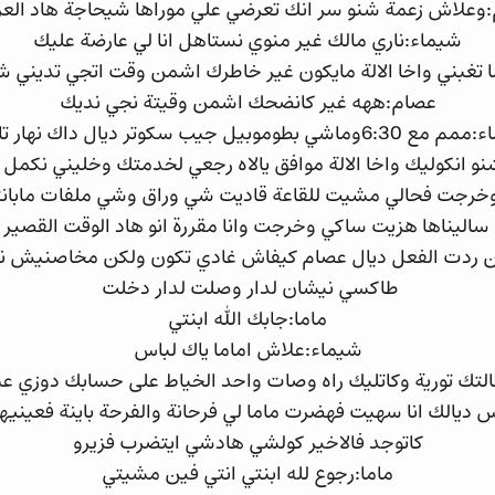
وعلاش زعمة شنو سر انك تعرضي علي موراها شيحاجة هاد الع
شيماء:ناري مالك غير منوي نستاهل انا لي عارضة عليك
 تغبني واخا الالة مايكون غير خاطرك اشمن وقت اتجي تديني
عصام:ههه غير كانضحك اشمن وقيتة نجي نديك
وماشي بطوموبيل جيب سكوتر ديال داك نهار تافقنا
و انكوليك واخا الالة موافق يالاه رجعي لخدمتك وخليني نكمل
خرجت فحالي مشيت للقاعة قاديت شي وراق وشي ملفات مابا
 ساليناها هزيت ساكي وخرجت وانا مقررة انو هاد الوقت القصي
ردت الفعل ديال عصام كيفاش غادي تكون ولكن مخاصنيش نف
طاكسي نيشان لدار وصلت لدار دخلت
ماما:جابك الله ابنتي
شيماء:علاش اماما ياك لباس
خالتك تورية وكاتليك راه وصات واحد الخياط على حسابك دوزي عند
يالك انا سهيت فهضرت ماما لي فرحانة والفرحة باينة فعينيها
كاتوجد فالاخير كولشي هادشي ايتضرب فزيرو
ماما:رجوع لله ابنتي انتي فين مشيتي