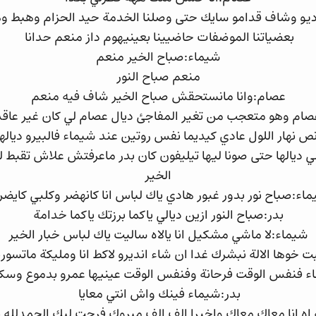
يو وشاف قدامو سايك حتى وصلنا الخدمة حيد الحزام وهبط وه
بعضياتنا الموضفات حاضيينا بعينيهوم داز منعم حدانا
شيماء:صباح الخير منعم
منعم صباح النور
عصام:وانا مانستحقش صباح الخير شاف فيه منعم
ام وهو متعجب من تغير المفاجئ ديال عصام لي كان غير عاقد 
نص نهار اللول عادي كيديما نفس روتين عند شيماء فالبيرو ديا
سي ديالها حتى صونا ليها تيليفون كان بدر ماعرفتش علاش تقبط ل
الخير
اء:صباح نور بدور غبور هادي ياك لباس انا كانهضر وكلبي كايض
بدر:صباح النور ازين ديالي ياكما برزتك ياكما خدامة
شيماء:لا ماشي مشكيل انا يالاه ساليت ياك لباس خبار الخير
بت خوها الالة نبشرك غدا ان شاء انديرو لاكط انا ومليكة مات
ء فنفس الوقت فرحانة وفنفس الوقت عينيها عمرو بدموع وسك
بدر:شيماء فينك واش انتي معايا
اه انا معاك معاك واخيرا الف الف مبروك فرحت ليك الحمدلله 