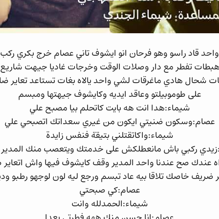
ل واحد قاد راسو وهو فرحان انو ايشوف تاني عصام خرج بكري ركب 
 هبطات تفطر مع دار وصلات الوقت وخرجات غاديا جيهت شاري
 شحال هادي ماغرقات لشي واحد يالاه بغات تستاعد تعاير ضار
على طوموبيلتو وعاقد ايديه وكايشوف جيهتها ومبسم
شيماء:هدا انت هه بايت كاتحلم بيا مصبح علي
عصام:وسكون ضنيتي ايكون من غيري سعداتك اتصبحي علي
شيماء:واكاتقتلني بتيقة فنفس زايدة
زيدي ركبي باش مانعطلكش على خدمتك ويتعصب منك المدير د
ه عندك صح عندنا واحد المدير وقف كايشوف فيها واش اتعاير
 ضريف خاصك تلاقا بيه عاد تبسم ورجع ليه لون لوجهو رطبو وديم
عصام:كي صبحتي
شيماء:الحمدلله وانت
عصام:انا حسن منك ههه فطرتي بعدا