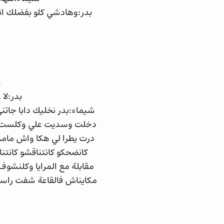
بدر:وهادشي كلو بفضلك انت
ش
بدر:لا
شيماء:بدر نخليك دابا جا
دخلت وسديت علي وكلست فال
درت يطرا لي هكا واش مام
كانضحكو كانتناقشو كانت
مقابلة مع المرايا وكلنش
مكايناش فالقاعة شفت راسي