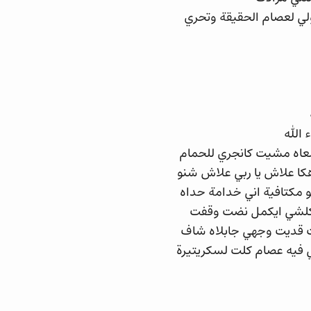
ولي لعصام الحقيقة وتحري
 الله
عاه مشيت كانجري للحمام
كا علاش يا ربي علاش شنو
مكتافية اني خدامة حداه
ي كلشي ايكمل نضت وقفت
ت قديت وجهي جابلاه شاف
 فيه عصام كلت لسكريتيرة