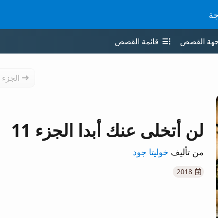
جة
جهة القصص
قائمة القصص
الجزء 
لن أتخلى عنك أبدا الجزء 11
من تأليف
خوليتا جود
2018