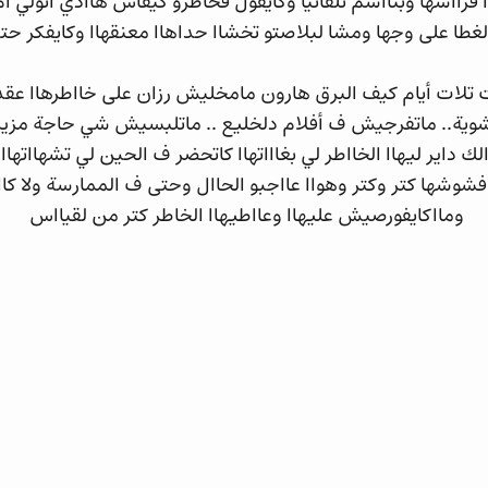
ا فرااسها وبتااسم تلقائيا وكايقول فخاطرو كيفاش هاادي اتولي ا
لغطا على وجها ومشا لبلاصتو تخشاا حداهاا معنقهاا وكايفكر حت
ت تلات أيام كيف البرق هارون مامخليش رزان على خااطرهاا عق
شوية.. ماتفرجيش ف أفلام دلخليع .. ماتلبسيش شي حاجة مزي
ك داير ليهاا الخااطر لي بغاااتهاا كاتحضر ف الحين لي تشهااتهاا
ااد فشوشها كتر وكتر وهواا عااجبو الحاال وحتى ف الممارسة ولا كاا
ومااكايفورصيش عليهاا وعااطيهاا الخاطر كتر من لقيااس