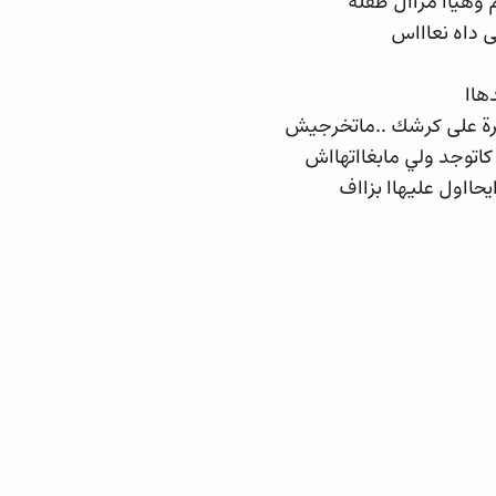
م وهياا مزاال طفلة
ى داه نعاااس
دهاا
رة على كرشك ..ماتخرجيش
 كاتوجد ولي مابغااتهااش
يحااول عليهاا بزااف