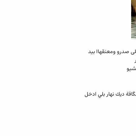
ى صدرو ومعنقهاا بيد
ر
مشيو
گافة ديك نهار بلي ادخل