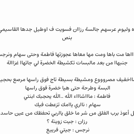
نااوه وليوم عرسهم جالسة رزاان فسويت ف اوطيل جدها القاسي
بنص
اااها مت باها ومت مها معاها عجوزتها فاطمة وحتى سهام ونر
جنبهاا من بعد مالبسات تكشيطة الخضرة لي جاتهاا غزاالة
يل مااخفيف مصروووع ومشيطة بسيطة تاج فوق راسها مرصع بحج
البسة وطرحة حتى هيا خضرة فوق راسها
فاطمة : ماااشاااء الله ..الله يحجبك ابنتي
سهام : نااري ياامك تزعطت فيك
قل أعوذ برب الفلق من شر ما خلق يااربي تحفظك من عين حاسد
رزان : جيت زوينة ؟
نرجس : جيتي فرييع