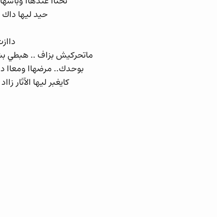
تحناا عندهاا وباسها
حيد ليها داك 
دااز
ماتحركيش بزاف .. هبطي ب
بوحدك.. مرضهاا ومعاا دال
كايغبر ليها الآثار ز