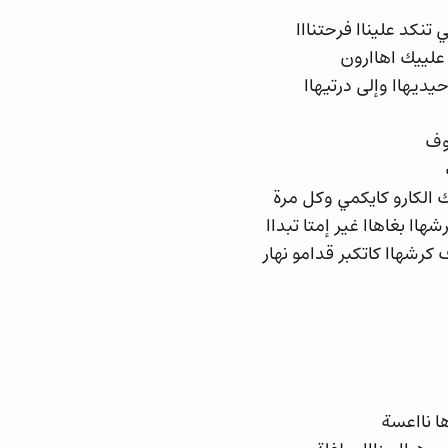
تنكد عليناا فرحتنااا
 علييك اهاارون
ديهاا وإلى درتيهاا
ووف
الكارو كايكمي وكل مرة
اا بغاهاا غير إمتا تبداا
كرشهاا كاتكبر قدامو نهار
ها نااعسة