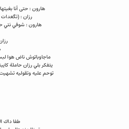
هارون : حتى أنا بغيته
رزان : (تگعدات 
هارون : شوفي نتي حا
رزان
ه
ماجاوباتوش ناض هوا لبس
يتفكر بلي رزان حاملة كايب
توحم عليه وتقوليه تشهيت ه
طفا داك ال