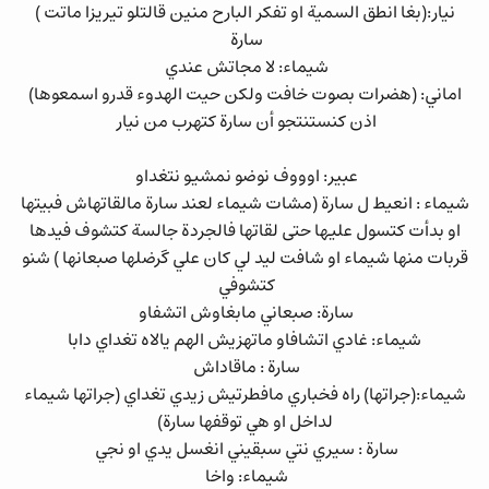
نيار:(بغا انطق السمية او تفكر البارح منين قالتلو تيريزا ماتت )
سارة
شيماء: لا مجاتش عندي
اماني: (هضرات بصوت خافت ولكن حيت الهدوء قدرو اسمعوها)
اذن كنستنتجو أن سارة كتهرب من نيار
عبير: اوووف نوضو نمشيو نتغداو
شيماء : انعيط ل سارة (مشات شيماء لعند سارة مالقاتهاش فبيتها
او بدأت كتسول عليها حتى لقاتها فالجردة جالسة كتشوف فيدها
قربات منها شيماء او شافت ليد لي كان علي گرضلها صبعانها ) شنو
كتشوفي
سارة: صبعاني مابغاوش اتشفاو
شيماء: غادي اتشافاو ماتهزيش الهم يالاه تغداي دابا
سارة : ماقاداش
شيماء:(جراتها) راه فخباري مافطرتيش زيدي تغداي (جراتها شيماء
لداخل او هي توقفها سارة)
سارة : سيري نتي سبقيني انغسل يدي او نجي
شيماء: واخا