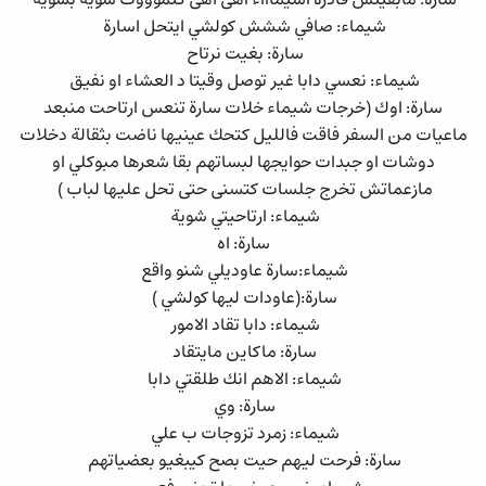
شيماء: صافي ششش كولشي ايتحل اسارة
سارة: بغيت نرتاح
شيماء: نعسي دابا غير توصل وقيتا د العشاء او نفيق
سارة: اوك (خرجات شيماء خلات سارة تنعس ارتاحت منبعد
ماعيات من السفر فاقت فالليل كتحك عينيها ناضت بثقالة دخلات
دوشات او جبدات حوايجها لبساتهم بقا شعرها مبوكلي او
مازعماتش تخرج جلسات كتسنى حتى تحل عليها لباب )
شيماء: ارتاحيتي شوية
سارة: اه
شيماء:سارة عاوديلي شنو واقع
سارة:(عاودات ليها كولشي )
شيماء: دابا تقاد الامور
سارة: ماكاين مايتقاد
شيماء: الاهم انك طلقتي دابا
سارة: وي
شيماء: زمرد تزوجات ب علي
سارة: فرحت ليهم حيت بصح كيبغيو بعضياتهم