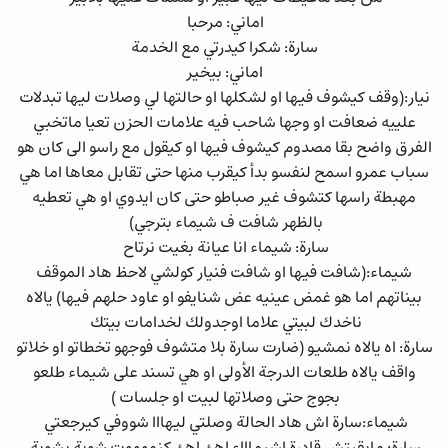
اماني: مرحبا
سارة: شكرا كيدرتي مع الخدمة
اماني: بيخير
نيار:(وقف كيشوف فيها او لشكلها او حالتها لي وصلات ليها تبدلات
علييه ضعافت او وجها شاحب فيه علامات الحزن تعيا ماتخبي
الفرق واضح بقا مصدوم كيشوف فيها او كيقول مع راسو الى كان هو
سباب عمرو اسمح لنفسو بدأ كيقرب منها حتى تقابل معاها اما هي
مهبطة راسها كتشوف غير صباطو حتى كان ايدوي او هي تعطيه
بالظهر شافت ف شيماء بترجي)
سارة: شيماء انا عيانة بغيت نرتاح
شيماء:(شافت فيها او شافت فنيار كولشي لاحظ هاد الموقف
بيناتهم اما هو غمض عينيه عض شنايفو او عاود حلهم فيها) يالاه
ناخدك لبيتي علاما اوجدولك لخدامات بيتك
سارة: اه يالاه نمشيو (ضارت سارة بلا متشوف فوجهو تخطاتو او خلاتو
واقف يالاه طلعات الدرجة الأولى او هي تسند على شيماء طلعو
بجوج حتى وصلاتها لبيت او جلسات )
شيماء:سارة اش هاد الحالة وصلتي ليهااا شووفي كيرجعتي
سارة: مابقيتش قادرة اشيماااء اهئ اهئ كنموووت شوية بشوية