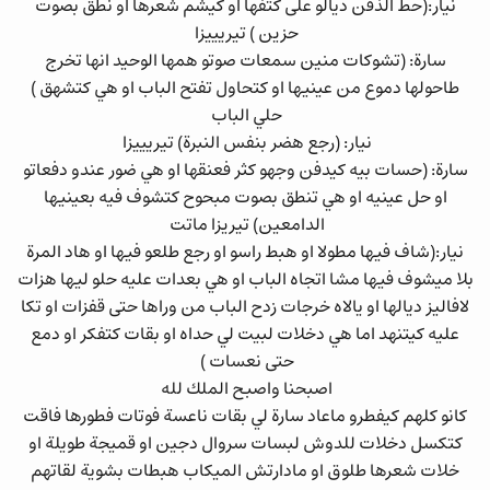
نيار:(حط الذقن ديالو على كتفها او كيشم شعرها او نطق بصوت
حزين ) تيريييزا
سارة: (تشوكات منين سمعات صوتو همها الوحيد انها تخرج
طاحولها دموع من عينيها او كتحاول تفتح الباب او هي كتشهق )
حلي الباب
نيار: (رجع هضر بنفس النبرة) تيريييزا
سارة: (حسات بيه كيدفن وجهو كثر فعنقها او هي ضور عندو دفعاتو
او حل عينيه او هي تنطق بصوت مبحوح كتشوف فيه بعينيها
الدامعين) تيريزا ماتت
نيار:(شاف فيها مطولا او هبط راسو او رجع طلعو فيها او هاد المرة
بلا ميشوف فيها مشا اتجاه الباب او هي بعدات عليه حلو ليها هزات
لافاليز ديالها او يالاه خرجات زدح الباب من وراها حتى قفزات او تكا
عليه كيتنهد اما هي دخلات لبيت لي حداه او بقات كتفكر او دمع
حتى نعسات )
اصبحنا واصبح الملك لله
كانو كلهم كيفطرو ماعاد سارة لي بقات ناعسة فوتات فطورها فاقت
كتكسل دخلات للدوش لبسات سروال دجين او قميجة طويلة او
خلات شعرها طلوق او مادارتش الميكاب هبطات بشوية لقاتهم