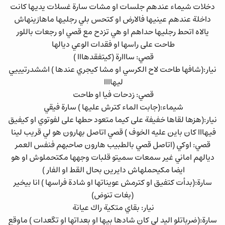
دخلات شيماء عندهم جلسات او مشات سارة غسلات يديها كانت
داخلة عندهم عينيها فالارض او كتحس بلي رجليها ماهازينهاش
يالاه اتحط رجليها حداهم او هي تزدح مع قصي او رجعات باللور
طاحت على راسها او فقدات الوعي ديالها
قصي: سااارة (كيتفقدهااا )
نيار:(شافها طاحت لاح الكرسي او مشا كيجري عندها ) اششدرتيييي
ليهاااا
قصي: زدحات فيا او طاحت
شيماء:(جابت الماء كترش عليها ) سارة فيقي
نيار:(هزها لقاها خفيفة على كيما متعود حطها على لفوتوي او كيفيق
فيهااا كان باين عليه الخوف ) قصي اتاصل بهارون هو لي قريب لينا
قصي: اوكي (اتاصل قصي بالطبيب هارون صاحبهم فنفس العمر
ديالهم اماني غير سمعات سميتو قلبات وجهها مكتحملوش او هو
ايضا مكيحملهاش دايرين بحال القط او الفار )
سارة:(بدأت كتفيق او كترمش عويناتها او شادة فراسها ) انا بيخير
(بغات تنوض)
نيار: بقاي متكية راك عيانة
سارة:(ضرباتلو اليد لي كان شادها بيها او بعداتها او تگعدات ) ماوقع