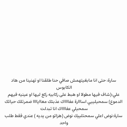
سارة: حتى انا مابغيتهمش صافي حنا طلقنا او تهنينا من هاد
الكابوس
علي:(شاف فيها مطولا او هبط على ركابيه ركع ليها او عينيه فيهم
الدموع) سمحيلييي اسااارة عفااااك عذبتك معااياااا ضمرتلك حياتك
سمحيلي عفااااك انا تبدلت
سارة:نوض اعلي سمحتلييك نوض (هزاتو من يديه ) عندي فقط طلب
واحد