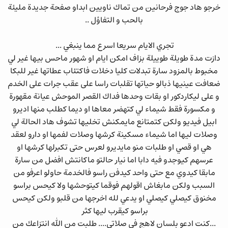
خرجو هاد جوج فرحانين من تماك ناويين ابداو صفحة جديدة مليئة
بالحب و التفاؤل ..
تجري الايام سريعا اسرع مما ينبغي ...
دازت مدة طويلة طوييلة بزاف امكن ايام او شهور ماحس بيها غير لي
مخبوط بالمزود سارة تبدلات كليا دخلات فاكتئاب عطاتها غير للبكا
ضعافت عينيها ذبالو حياتها تقلبات راسا على عقب جرات على الخدم
و على ليكاردكور او بقات وحدها فداك القصر الموحش عيانة مقهورة
و مكسورة فقط شيماء لي كتهضر معاها او ديما كطلب منها اديرو
ابيل فيديو ولكن كتمتانع مايمكنش تخليها تشوف هاد الحالة لي
وصلات ليها اما شيماء مسكينة كرشها وصلات لفمها او دارو لعقد
هي او قصي او طلبات منو مايديرو لعرس حتى تكبرلها كرشها او
عرسهم كيوجدو فيه دابا اما نيار حالتو ماكانتش افضل من سارة
مابقا كيدوي مع حتى واحد كيدفن راسو فالخدمة حاولو اعرفو من
السبب ولكن مابغاش اقولهم فوقما كيتوحشها ولا كيحس براسو
مخنوق كيصلي كيصلي او يدعي لله اخرجها من قلبو ولكن كيحس
براسو كيقرب ليها كثر
...كنت ادعو بلسان لاهج في صلاتي.... طلبت من الله انتزاعك من