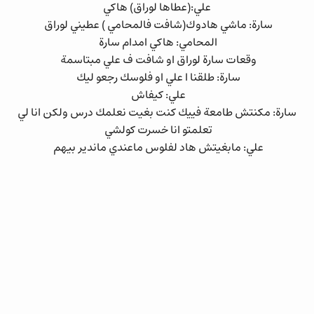
علي:(عطاها لوراق) هاكي
سارة: ماشي هادوك(شافت فالمحامي ) عطيني لوراق
المحامي: هاكي امدام سارة
وقعات سارة لوراق او شافت ف علي مبتاسمة
سارة: طلقنا ا علي او فلوسك رجعو ليك
علي: كيفاش
سارة: مكنتش طامعة فييك كنت بغيت نعلمك درس ولكن انا لي
تعلمتو انا خسرت كولشي
علي: مابغيتش هاد لفلوس ماعندي ماندير بيهم