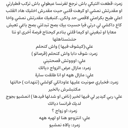
زمرد: قطعت التيكي باش نرجع لفرنسا عيطولي باش تركب فطيارتي
او مقدرتش نمشي او كرهت قلبي حيت مقدرش اخليك هاد القلب
اعلي طيح بكرامتي لاقصى حد ولكن..كنبغيك مقدرتش نمشي واخا
كاع داكشي لي درتي فيا حسيت بيك بصح تبدلتي بصح باغي تعيش
معايا او تبغيني او كيما قلتي بنادم كيحتاج فرصة أخرى او نتا
حتىتستاهلها
علي:(كيشوف فيها ) واش كنحلم
زمرد: شوف دابا واش كنحلم (قرصاتو )
علي: اوووتش قصحتيني
زمرد: مازال عرض الزواج ديالك
علي: مازال ههه او انا طلقت سارة
زمرد: فخباري صونيت عليها عاوداتلي كولشي (تنهدات ) حالتها
مكتبشرش بالخير
علي: ربي كيدير لي فيها لخير (ناض او شدلها فيدها ) انمشيو بجوج
لديك فرانسا ديالك
زمرد: او زواج ؟
علي: انتزوجو هنا او لهيه ههه
زمرد: يالاه نمشيو