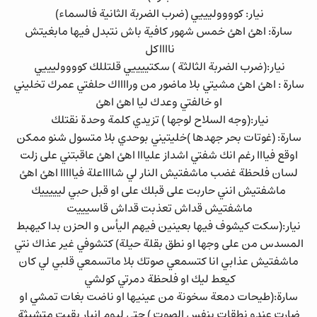
نيار: كووووليييي (ضرب الضربة الثانية فالسماء)
سارة: اهئ اهئ خمس شهور كافية باش نتبدل فيها مابغيتش
نااااكل
نيار:(ضرب الضربة الثالثة ) سكتييييي قلتللك كووووليييي
سارة : اهئ اهئ مشيتي بلا ماضور من ورااااك حلفتي عمرك تخليني
او خالفتي وعدك ليا اهئ اهئ
نيار:(وجه السلاح لوجها ) تزيدي كلمة وحدة نقتلك
سارة: (غوتات بحر جهدها )خليتيني بوحدي بلا متسول شنو ممكن
اوقع فيااا رغم انك شفتي اشداز عليااا اهئ اهئ عاقبتني على زلت
لسان فلحظة غضب ماشفتيش النار لي شااااعلة فيااااا اهئ اهئ
ماشفتيش انني حاربت على قبلك على او قبل حبي ليييييك
ماشفتيش قداش تعذبت قداش قاسيييت
نيار:(سكت كيشوف فيها بعينين فيهم اليأس و الحزن بدا كيهبط
المسدس من على وجها او نطق بقلة حيلة) كتشوفي غير عذاك نتي
ماشفتيش عذابي انا كتسمعي صوتك بلا ماتسمعي قلبي لي كان
كيعط ليك او فلحظة دمرتي كولشي
سارة:(طيحات دمعة سخونة من عينيها او ناضت بغات تمشي او
ضارت عندو نطقات بنفس الصوت ) حتى ليوم انيار بقيت متشبثة