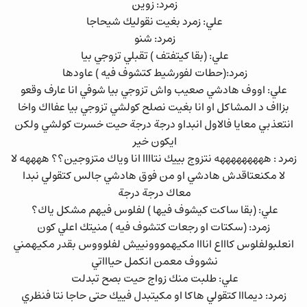
زمرد: زوين
علي: زمرد بغيت نقوليك شيحاجا
زمرد: شنو
علي: (بقا كيتفتف ) تقبلي تزوجي بيا
زمرد:(حطات لفورشيط كتشوف فيه ) عاودها
علي: اووف هادشي صعيب واش تزوجي بيا شوفي انا عارف وقعو
بزااف د المشاكل او انا بغيت نصلح كولشي تزوجي بيا عفااك واخا
انتعذبي معايا فالاول انبداو درجة درجة حيت خسرت كولشي ولكن
ايكون خير
زمرد : هههههههههه نتزوج بييك نتاااا انا وياك متزوجين؟؟ ههههه لا
لا مكنعتاقدش هادشي او من فوق هادشي جالس كتقولي نبدا
معاك درجة درجة
علي: (بقا ساكت كيشوف فيها ) لفلوس فيهم مشكل ياك؟
زمرد: (سكتات او رجعات كتشوف فيه ) منيتك اعلي كون
انعلبولفلوس كاااع انااا مكيهمووونييش لفلوووس بقدر مكيهمني
نشووف معمن انكمل حياااتي
علي: طلبت منك زواج حيت بصح تبدلت
زمرد: ديمااا كتقولي هاكا او مكيتبدل فييك حتى حاجا نتا فنظري