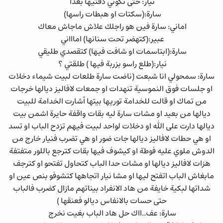
نيار: حتى تكوني ذقتيها بعدا
سارة:(سكتات او هبطات راسها)
اماني: سارة فين هو راجلك علاش ماجاش معاك
عبير:(كتهضر تحت سنانها) اماااني
سارة:(ابتاسمات او شافت فيها) كتقصدي طليقي
نيار:(طلع راسو بزربة فيها ) طلقتي ؟
سارة: سمحولي انا شبعت (ناضت سارة طلعات لبيت شيماء دخلات
او جلسات فوق النموسية تنهدات او جمعات لافاليز ديالها خرجات
من تماك او قالت للخدامة توريها بيتها أشارت الخدامة للبيت
ديالها من بعيد او مشات سارة ليه بقات واقفة حايرة اشمن بيت
ديالها دارت على الله او دخلات لواحد لبيت فيهم تزدح الباب او تسد
او هي حطات لافاليز ديالها جات ضور او هي تضرب فنيار خارج من
الدوش ملوي عليه فوطة او كيشوف فيها بقات كترجع باللور متفتفة
هزات لافاليز ديالها او مشات حدا الباب كتحاول تفتحو او كترجف
مابغاش الباب اتفتح ليها او مشا نيار اتجاهها كتشوفو بنص عين او
شداتها لبكية خايفة من هاد الانفراد بيناتهم مازال كضرب فالباب
حتى حسات بالانفاس ديالو فعنقها )
سارة: عف..ااك حل هاد الباب بغيت نخرج