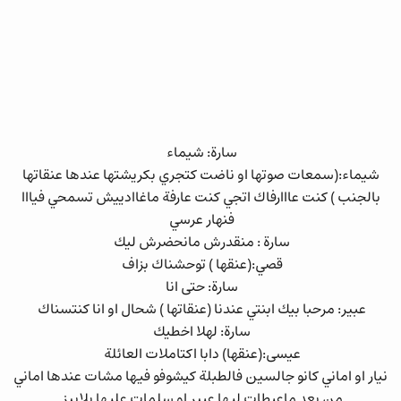
سارة: شيماء
شيماء:(سمعات صوتها او ناضت كتجري بكريشتها عندها عنقاتها
بالجنب ) كنت عااارفاك اتجي كنت عارفة ماغاادييش تسمحي فيااا
فنهار عرسي
سارة : منقدرش مانحضرش ليك
قصي:(عنقها ) توحشناك بزاف
سارة: حتى انا
عبير: مرحبا بيك ابنتي عندنا (عنقاتها ) شحال او انا كنتسناك
سارة: لهلا اخطيك
عيسى:(عنقها) دابا اكتاملات العائلة
نيار او اماني كانو جالسين فالطبلة كيشوفو فيها مشات عندها اماني
من بعد ماعيطات ليها عبير او سلمات عليها بلابيز