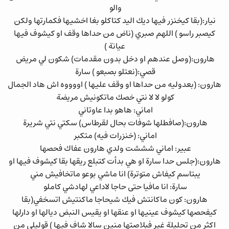
والو
نيار:(بقا كيخنزر فيها ديك اليد كتاكلو بغا اخشيها فكمارتها ولكن
كيصبر راسو ) اللهم صبري (ناض من حداها وقف او كيشوف فيها
عيانة )
هارون:(وصل عندهم او دخل بدون مقدمات) شكون لي مريض
قصي:(نعتلو بصبعو ) سارة
هارون: (بعدوليه من حداها او وقف عليها ) اووووه اش هاد الجمال
كولو لا لا نتي خصك ماتكونيش مريضة
اماني: هاهو بدا عاوتاني
هارون:(صافطلها شوفات بحال لقرطاس) سكتي نتي شريرة
اماني: (خنزرات فيه) متكبر
عبير: اماني شششت ولدي هارون عفاك فحصها
هارون:(جلس حدا سارة او هي بدأت كتبلع ريقها بقا كيشوف فيها او
يبتاسم كيفاش متوترة) انا ماشي بوعو ماتخافيش مني
سارة: انا مافيا حتى حاجا لاداعي لهادشي كاملو
هارون: كون ماكانتش فيك شيحاجا ماكنتيش اتسخفي(بقا
كيفحصها كيشوف عينيها او عنقها او يقيس النبض ديالها او دارلها
اكثر من تحليلة غير فبلاصتها منين سالا شاف فيها ) قوليلي من