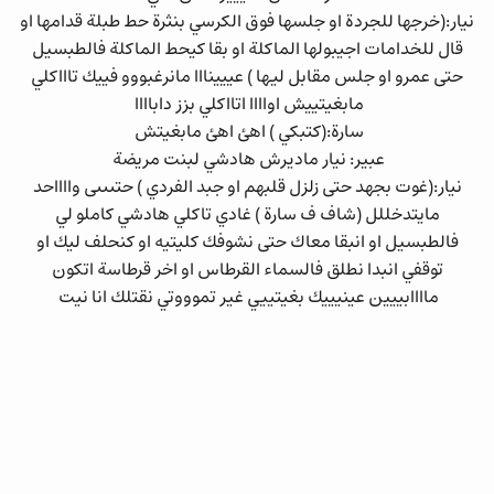
نيار:(خرجها للجردة او جلسها فوق الكرسي بنثرة حط طبلة قدامها او
قال للخدامات اجيبولها الماكلة او بقا كيحط الماكلة فالطبسيل
حتى عمرو او جلس مقابل ليها ) عييينااا مانرغبووو فييك تاااكلي
مابغيتييش اواااا اتااكلي بزز داباااا
سارة:(كتبكي ) اهئ اهئ مابغيتش
عبير: نيار ماديرش هادشي لبنت مريضة
نيار:(غوت بجهد حتى زلزل قلبهم او جبد الفردي ) حتىىىى وااااحد
مايتدخللل (شاف ف سارة ) غادي تاكلي هادشي كاملو لي
فالطبسيل او انبقا معاك حتى نشوفك كليتيه او كنحلف ليك او
توقفي انبدا نطلق فالسماء القرطاس او اخر قرطاسة اتكون
ماااابييين عينيييك بغيتييي غير تموووتي نقتلك انا نيت