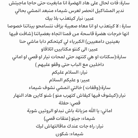
سارة: فات لحال على هاد الهضرة انا مابغيت حتى حاجا ماجيتش
ندير المشاكيل انحضر لعرس شيماء منبعد انمشي بحالي
عبير: نيار كيتعذب بلا بيك
سارة : لا كيتعذب او انا معاه صعيبة بزاف نتسامحو بيناتنا خصوصا
انها خرجات هضرة قاسحة من فمنا اتجاه بعضياتنا (شافت فيها
بعينين دامعيين) الكبرياء لي كيتحكم دابا ماشي حنا
عبير: الى كنتو مكتابين اتلاقاو
سارة:(سكتات او هي كتنهد حتى لمحات نيار او قصي او اماني
داخلين مع الباب حتى وقفو عليهم )
نيار: السلام عليكم
عبير: و عليكم السلام
سارة:(وقفات ) خالتي انمشي نشوف شيماء
نيار:(كيشوف فيها كيفاش كتهرب منو ) شنو كاين هاد النهار
قصي: حفلة
اماني: يا الله مزيانة باش نبدلو الروتين شوية
شيماء: جيتو (عنقات قصي)
نيار: راه جات عندك ماقالتهاش ليك
شيماء: شكون