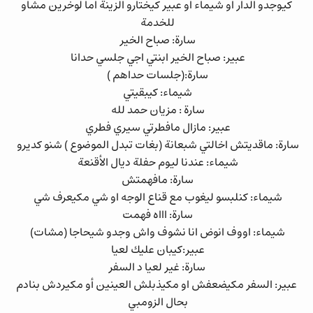
كيوجدو الدار او شيماء او عبير كيختارو الزينة اما لوخرين مشاو
للخدمة
سارة: صباح الخير
عبير: صباح الخير ابنتي اجي جلسي حدانا
سارة:(جلسات حداهم )
شيماء: كيبقيتي
سارة : مزيان حمد لله
عبير: مازال مافطرتي سيري فطري
سارة: ماقديتش اخالتي شبعانة (بغات تبدل الموضوع ) شنو كديرو
شيماء: عندنا ليوم حفلة ديال الأقنعة
سارة: مافهمتش
شيماء: كنلبسو ليغوب مع قناع الوجه او شي مكيعرف شي
سارة: اااه فهمت
شيماء: اووف انوض انا نشوف واش وجدو شيحاجا (مشات)
عبير:كيبان عليك لعيا
سارة: غير لعيا د السفر
عبير: السفر مكيضعفش او مكيذبلش العينين أو مكيردش بنادم
بحال الزومبي