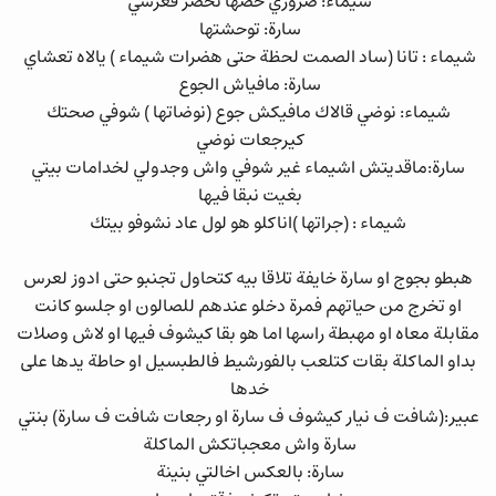
شيماء: ضروري خصها تحضر فعرسي
سارة: توحشتها
شيماء : تانا (ساد الصمت لحظة حتى هضرات شيماء ) يالاه تعشاي
سارة: مافياش الجوع
شيماء: نوضي قالاك مافيكش جوع (نوضاتها ) شوفي صحتك
كيرجعات نوضي
سارة:ماقديتش اشيماء غير شوفي واش وجدولي لخدامات بيتي
بغيت نبقا فيها
شيماء : (جراتها )اناكلو هو لول عاد نشوفو بيتك
هبطو بجوج او سارة خايفة تلاقا بيه كتحاول تجنبو حتى ادوز لعرس
او تخرج من حياتهم فمرة دخلو عندهم للصالون او جلسو كانت
مقابلة معاه او مهبطة راسها اما هو بقا كيشوف فيها او لاش وصلات
بداو الماكلة بقات كتلعب بالفورشيط فالطبسيل او حاطة يدها على
خدها
عبير:(شافت ف نيار كيشوف ف سارة او رجعات شافت ف سارة) بنتي
سارة واش معجباتكش الماكلة
سارة: بالعكس اخالتي بنينة