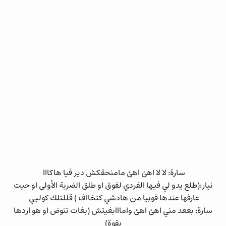
سارة: لا لا اهئ اهئ مامنحقكش دير فيا هاكااا
نيار:(طلع يدو لي فيها الفردي لفوق او طلق الضربة الأولى او حيت
عارفها عندها فوبيا من هادشي كتخااف ) قللتلك كوليي
سارة: بععد مني اهئ اهئ وامااابغيتش (بغات تنوض او هو اردها
بقوة)