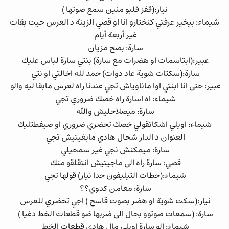
نيار:(قفز قلبو منين سمع صوتها )
شيماء: بيخير عرفتي كنختارو انا او قصي الزينة د العرس حيت بقات
غير أربعة أيام
سارة: بصح مزيان
عبير:(ابتاسمات او هضرات مع سارة) بنتي سارة لباس عليك
سارة:(سكتات شوية عاد دوات) حمد لله اخالتي او نتي
عبير: حتى انا ابنتي اوا ماناوياش تجي عندنا راه لعرس مابقا ليه والو
شيماء: اه اسارة راه خصك ضروري تجي
سارة: ميصلاحليش والله
شيماء: اويلي اشكاتقولي خصك تحضري ضروري او صيفطتليك
العنوان د الدار شحال هادي مابغيتيش تجي
سارة: ميمكنش نجي غير سمحيلي
قصي: سارة راه الى ماجيتيش انتقلقو منك
شيماء:(حطات التيليفون حدا نيار) قولها تجي
سارة: معامن كدوي؟؟
نيار:(سكت شوية او هضر بصوت قاسح ) اجي تحضري للعرس
سارة: (سمعات صوتوو بحال الى ضربها ضو قطعات الخط دغيا )
شيماء: الو سارة اويلي مال هادي قطعات الخط