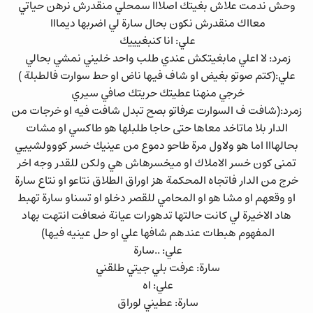
وحش ندمت علاش بغيتك اصلااا سمحلي منقدرش نرهن حياتي
معااك منقدرش نكون بحال سارة لي اضربها ديمااا
علي: انا كنبغيييك
زمرد: لا اعلي مابغيتكش عندي طلب واحد خليني نمشي بحالي
علي:(كتم صوتو بغيض او شاف فيها ناض او حط سوارت فالطبلة )
خرجي منهنا عطيتك حريتك صافي سيري
زمرد:(شافت ف السوارت عرفاتو بصح تبدل شافت فيه او خرجات من
الدار بلا ماتاخد معاها حتى حاجا طلبلها هو طاكسي او مشات
بحالهااا اما هو ولاول مرة طاحو دموع من عينيك خسر كووولشييي
تمنى كون خسر الاملاك او ميخسرهاش هي ولكن للقدر وجه اخر
خرج من الدار فاتجاه المحكمة هز اوراق الطلاق نتاعو او نتاع سارة
او وقعهم او مشا هو او المحامي للقصر دخلو او تسناو سارة تهبط
هاد الاخيرة لي كانت حالتها تدهورات عيانة ضعافت انتهت بهاد
المفهوم هبطات عندهم شافها علي او حل عينيه فيها)
علي: ..سارة
سارة: عرفت بلي جيتي طلقني
علي: اه
سارة: عطيني لوراق