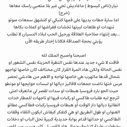
نيار:(ناض كيسوط ) ماغاديش تجي غير بلا متعيي راسك معاها
(خرج)
اما سارة حطات يديها على فمها كتبكي او كتشهق سمعات صوتو
تنهدات او طلعات لبيتها تخشات ففراشها او كملات بكاها
...بعد إنتهاء صلاحية العلاقة ورحيل الحب لبلاد النسيان لا تطلب
رؤيتي بحجة الصداقة فكلانا إختار طريقه الأن
اصبحنا واصبح الملك لله
فاقت لا شيء جديد عندها نفس النظرة الحزينة نفس الشعور او
نفس الحالة ولكن هاد المرة القرار كان مختالف كان خاصها تواجهو
شحال قدها ماتهرب هي خاصها تواجه و الاهم من هادشي تحضر
عرس ختها ناضت جمعات لافاليز ديالها او لبسات حوايجها او مونطو
حيت الجو بارد فروسيا هبطات او سدات لقصر لي مانعرف امتى
اترجع ليه طلبات طاكسي او ركبات فيها او تاجهات للمطار خدات
الطائرة ديالها داز الوقت أو هبطات فروسيا ركبات فطاكسي عطاتو
العنوان او طول الطريق او هي كتفكر كيفاش ايكون اللقاء وقفات
الطاكسي او حداتها قدام بوابة حديدية كبيرة تحل الباب او دخلات
بخطوات بطيئة كتشوف جمال هاد القصر لي كان حسن من لقصر