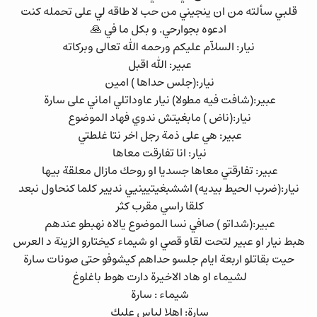
قلبي سألته من ان ينجيني من حب لا طاقه لي على تحمله كنت
ادعوه بجوارحي. و بكل ما في 🙏
نيار: السلآم عليكم ورحمه الله تعالى وبركاته
عبير: الله اقبل
نيار:(جلس حداها ) امين
عبير:(شافت فيه مطولا) نيار عاوداتلي اماني على سارة
نيار:(ناض ) مابغيتش ندوي فهاد الموضوع
عبير: هي على ذمة رجل اخر نتا غلطتي
نيار: انا تفارقت معاها
عبير: تفارقتي معاها جسديا او روحك مازال معلقة بيها
نيار:(ضرب الحيط بيديه) اششبغيتيينيي نديير كلما كنحاول نبعد
كلقا راسي مقرب كثر
عبير:(شداتو ) صافي نسا الموضوع يالاه نهبطو عندهم
هبط نيار او عبير لتحت لقاو قصي او شيماء كيختارو الزينة د العرس
حيت بقاتلو اربعة ايام جلسو حداهم كيشوفو حتى صونات سارة
لشيماء او هاد الاخيرة دارت هوط باغلوغ
شيماء : سارة
سارة: اهلا لباس عليك