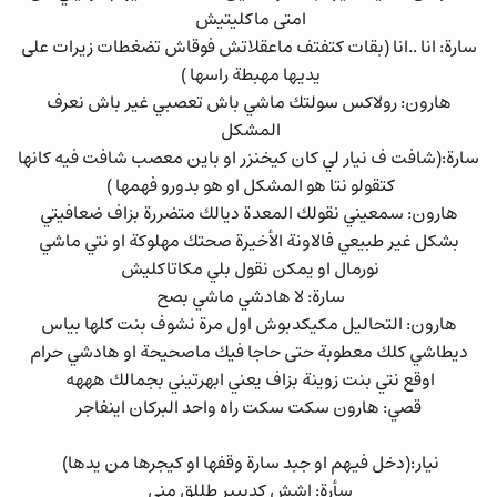
امتى ماكليتيش
سارة: انا ..انا (بقات كتفتف ماعقلاتش فوقاش تضغطات زيرات على
يديها مهبطة راسها )
هارون: رولاكس سولتك ماشي باش تعصبي غير باش نعرف
المشكل
سارة:(شافت ف نيار لي كان كيخنزر او باين معصب شافت فيه كانها
كتقولو نتا هو المشكل او هو بدورو فهمها )
هارون: سمعيني نقولك المعدة ديالك متضررة بزاف ضعافيتي
بشكل غير طبيعي فالاونة الأخيرة صحتك مهلوكة او نتي ماشي
نورمال او يمكن نقول بلي مكاتاكليش
سارة: لا هادشي ماشي بصح
هارون: التحاليل مكيكدبوش اول مرة نشوف بنت كلها بياس
ديطاشي كلك معطوبة حتى حاجا فيك ماصحيحة او هادشي حرام
اوقع نتي بنت زوينة بزاف يعني ابهرتيني بجمالك هههه
قصي: هارون سكت سكت راه واحد البركان اينفاجر
نيار:(دخل فيهم او جبد سارة وقفها او كيجرها من يدها)
سأرة: اشش كدييير طللق مني