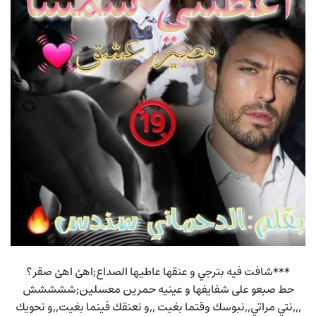
***شافت فيه بترجي و عنقها عاطيها الصداع;اهئ اهئ صقر؟
حط صبعو على شفايفها و عينيه حمرين معسلين;ششششش
,,,نتي مراتي,,نبوسك وقتما بغيت ,,و نعنقك فينما بغيت,,و نحويك