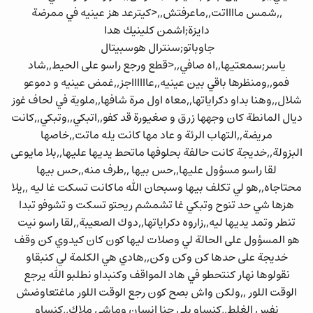
,,شمس مااااتت,,ماعرفتش,,<كيترعد هز عينيه في ممرضة
دايزة;اشمن كلينيك هدا
جاوباتو;سنترال هوسبيتال
ياسر;سمعتيها,,اه صافي,,<قطع ورجع راسو على الحيط,,شاد
فمو,,ومنظرها باقي بين عينيه,,عااااااجز,,غمض عينيه و دموعو
شلال,,وهنا بداو دكراياتها,,معاه اول مرة شافها,,ملوية في لحاف غوز
ديال المانطة كان وجهها زرق و صغيورة قد كفو,,اتبكي,,وتبكي,,كانت
مريضة,,التهاب الرئة و عاد مها كانت يله ماتت,,خاصها
البزولة,,خديجة كانت حالفة بحلوفها ماتحط يديها عليها,,بلا مايوعى
لقا راسو مسؤول عليها,,حس بيها ,,طرف منه,,حس بيها
محتاجاه,,هو لي تكلف بيها وسبحان الله ماكانت تسكت غا ليه ,,يلا
هزها شي حد تنوح وتبكي غا تشمشم ريحتو تسكت و تشوفو تبدا
تنطر وتمد يديها ليه,,زاروه دكراياتها,,دوك الصعيبة,,لقا راسو نيت
هو المسؤول على الحالة لي وصلات ليها كون كان كيدوي كن وقف
خديجة على حدها كن وكن وكن,,هادي هي الكلمة لي كنبقاو
نقولوها نهار كنتحطو في هاد المواقف وكنبداو نطلبو الله يرجع
الوقت اللور ,,ولكن واش بصح كون رجع الوقت اللور ماغتعاوضش
نفس الغلط,,كنساو بلي حنا انسان وماشي ملاك,,كنساو