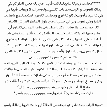
****دخلات ريبيكا عليها,,كانت فايقة من يله دخل الدار كيغني
بداك الصوت و اكيد,,سمعات كلشي,,وتحسرات لا وبقات فيها مي
هي غا عبد مأمور,,خلاتو غا خرج ودخلات كتجري لعندها,,مع شعلات
الضؤ وهي تغوت ربي لي خلقها ,,من هول المنظر الفراش الابيض
كله دم,,و حداها ضاية,,وكلها مطبعة,,علامة الموت,,كتبان في
ملاميحها الباهتة بقات خسمة الدقايق تحت تأتير الصدمة,,عاد
فطنات على راسها ,,بدات كتمشي وتجي و تدخل الطواليط و تخرج
ماعرفات باش تبلات,,داخت,,عاد بان ليها تيلي,,مشات كتجري,,كان
ديال شمس,,ودوزات اول رقم بان ليها;الو سي صقر,,,<كترعد<اجي
عتق مدام شمس كتمووووووت,,
لاحت تيلي من يديها وشدات على فمها كتبكي و ديك الروينة,,و الدم
هنا وهنا,,الفراش كله مخلط,,وحالتها ماكتوحيش بالخير,,ماعرفات
ماتدير,,من غير تسنا صقر يجي,,ونيت,,مادازت تا خمسة الدقايق
وهي تسمع الروايض تحكو,,بسرعة,,عرفاتو هو,,مادازش دقيقة حتى
تفرع الباب على جهدو,,;شنووووووووووو مالها,,؟
دارت بسرعة مخرجة عينيها;مسيووووووووووو ياسر؟
*طوع الباب بصدمة وهو كيتفحص الحالة لي كانت فيها ,,مالقا راسو