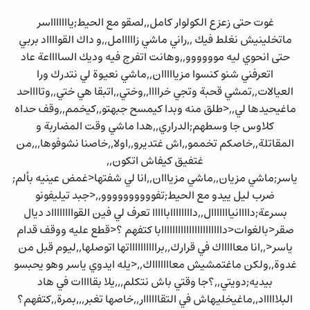
غوت حتى زعزع الكولوار كامل,,لصقو مع الحيط;ياااااااسر
ماتخلينيش نغلط فيك ,,راني ماشي زااااامل,,و داك القوااااد بربي
حتى انحوي ليه موووووو,,وهانت اتفرج فيه وديك السااااعة عاد
اتعرفني شنو كنسوا مزيااااان,,ماشي نعيوة لي نتدرك ورا
العيالات,,تمشي قحبة وتجي خراااا,,وختي,,اتبقا هي ختي,,وتااااحد
ماغيحيدها لي,,<طلق منه وبدا كيمسح جبهتو,,كيخمم,,وقف حداه
كلاوس جا وسطهم;الدراري,,هدا ماشي وقت المضاربة و
المقاتلة,,خاصكم تخممو,,اش غتديرو,,اولا,,خاصنا نشوفوها,,,من
غتفيق كيفاش اتكون,,
ياسر;ماشي مزيان,,ماشي مزيااان,,انا لي شفتها<غمض عينيه بألم;
ضرب ليل ييدو مع الحيط;تفوووووووووو,,<جبد تيليفونو
بسرعة;داااانيااااااال,,داااااااابااااا تعرف لي فين القوااااااااد ديال
صقر<بالغوات<داااااااااااااااااااااابا كتفهم ؟<قطع عليه ووقف قدام
ياسر<,,انا معاااااك في قرارك,,برااااااااااتها اتوصلها,,ليوم قبل من
غدوة,,ولكن ماغتمشيش معاااااااك,,<يله ايدوي ياسر وهو يحبسو
بيديه;دويتي,,؟جا وقتي باش نتكلم,,,يلا بقاااات في هاد
البلاااااد,,ماغيخليهاش في التقاااااار,,خاصها تغبر,,,بمرة,,كتفهم؟