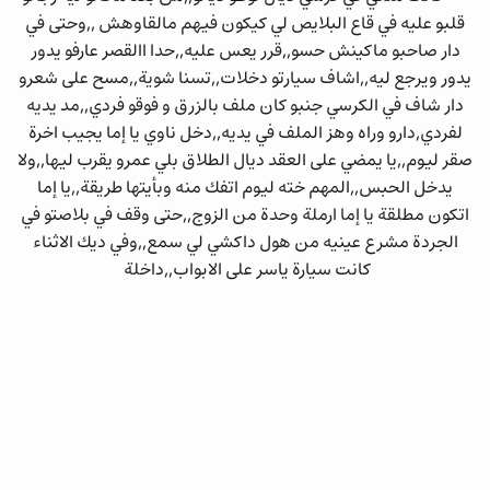
قلبو عليه في قاع البلايص لي كيكون فيهم مالقاوهش ,,وحتى في
دار صاحبو ماكينش حسو,,قرر يعس عليه,,حدا االقصر عارفو يدور
يدور ويرجع ليه,,اشاف سيارتو دخلات,,تسنا شوية,,مسح على شعرو
دار شاف في الكرسي جنبو كان ملف بالزرق و فوقو فردي,,مد يديه
لفردي,دارو وراه وهز الملف في يديه,,دخل ناوي يا إما يجيب اخرة
صقر ليوم,,يا يمضي على العقد ديال الطلاق بلي عمرو يقرب ليها,,ولا
يدخل الحبس,,المهم خته ليوم اتفك منه وبأيتها طريقة,,يا إما
اتكون مطلقة يا إما ارملة وحدة من الزوج,,حتى وقف في بلاصتو في
الجردة مشرع عينيه من هول داكشي لي سمع,,وفي ديك الاثناء
كانت سيارة ياسر على الابواب,,داخلة