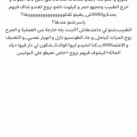
خرج الطبيب وججهو حمر و كيلهت ناضو بزوج لعندو شاف فيهم
بحدة;واااااااااش,,بغيتو تقتلوووووووووووووووها؟
ياسر;شنو عندها؟
الطبيب;شنو لي ماعندهاش؟البنت يله خارجة من العملية و الجرح
زوج المرات كيتحل,,و عاد الطونسيو نازل و انهيار عصبي,,و التعنيف
و الاغتصااااااااب,كنا انحيدو ليها الوالدة,,شكون لي دار فيها ديك
الحالة<كيشوف فيهم بزوج <خاص نعيطو على البوليس