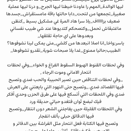
ليها الوالدة,,المهم را عاودنا خيطنا ليها الجرح,,و درنا ليها عملية
صغيرة,,تجمعها من لتحت,,دابا حالتها باقة مامستقراش,,جسدها
ضعيف بزاااااف,,يلا سرا هاد المرة غي مشكيل بسيط ,,كنظن
ماغتبقاش تحمل,,وكنصحكم كتديوها عند شي طبيب نفساني
وبعدوها على اي حاجة تقلقها,,
ياسر;واخا,,انا اصلا انبعدها من كلشي,,متى يمكن لينا نشوفوها؟
الطبيب;حاليا ممنوع,,غدا يلا صبحات شوية,,تقدرو تشوفوها,,
وفي لحظات القنوط الهبوط السقوط الفراغ و الخواء,,,وفي لحظات
انتحار الاماني وموت الرجاء ,
,,وفي لحظات التناقض حين تصير الحبيبة والحب ضدي وتصبح
فيها القصائد ضدي ,,وتصبح حتى النهود التي بايعتني على العرش
ضدي وفي اللحظات التي أتسكع فيها على طرق الحزن وحدي أفكر
فيك لبضع ثوان فتغدو حياتي حديقة ورد
وفي اللحظات القليلة حين يفاجئني الشعر دون انتظار,,وتصبح
فيها الدقائق حبلى بألف انفجار
وتصبح فيها الكتابة فعل انتحار مثل الفراشة بين الدفاتر و