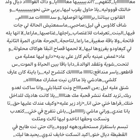
معاااااااااايا,,كتفهم,,,؟انديييييها معااااااايا,,و داك القواااااد ديال ولد
خالتك قوووليه,,يلا حاول يقرب ليها,,بربي حتى نحوييييييييه,,,و
القانون بيناتنا,,برااااااتها اتوصلها,,و سداااااااات مداااااام,,
شاف كلاوس في ليل;صاحبي,,ماسمعتيش الحالة لي جات
فيها,,البنت,,تعرضات للاغتصاب,,راجلها,,غتاصبها,,ماراعا,,لا انها يله
فاتحة,,ولا باقة صغيرة,,ما راعا,,لتاحجة,,الجرحة هادي المرة الثانية
لي كيعاودو يغرزوها ليها,,لا لحمها قصاح اتبقا هوكاك محلولة,,و
عاد<غمض عينيه بألم كارز على يديه<دارو ليها عملية من
لتحت,,شوية وتفقد الوالدة,,دابا باقا بين الحياة و الموت,,س
قاطعو,,ياسر مندافع;تاااااا ماااااالك كتشرح ليه,,,را باينة كان عارف
كلشي,,هادشي يلا ماكان نيت مشارك معااااااه,,
شنق عليه ليل ;من الصبااااح ونت كتبلابلي,,وانا ساكت لعدو
ربك,,تزيد كلمة ننشر قحبة مك هنااااا,,,يلا كانت هاديك للداخل
ختك,,فراها ختي حتى انا,,<زاد زير عليه<وكيف عندك عليها حق,,تا
يانا عندي,,وراني ماشي زااااااامل,,باش نتفرج في ختي,,,كتعدب
ونسكت وحقها اناخدو ليها ثالث ومثلت
تبسم باستفزاز مستحقرو;ههه اوووه,,ياك حتى نت طايح في
القطيطة ديال ختو,,اكيد اتسكت خايف تدوي,,يحيدها ليك,,