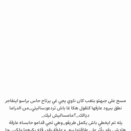
مسح على جبهتو بتعب كان ناوي يجي غي يرتاح حاس براسو اينفاجر
نطق ببرود عارفها كتقول هكا غا باش تردعو;ساليتي,,من الدراما
ديالك,,؟مامساليش ليك,,
يله تم ايخطي باش يكمل طريقو,,وهي تجي قدامو حابساه عارفة
هادشي يقد يأثر على علاقتها بيه,,و عارفة يقدر قاع يكرهها ولكن,,جا