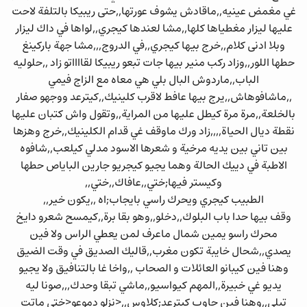
غي مغمض عينيه,,ماقادش يشوف عورتها,,حتى ريبيكا بالتلفة لاحت
عليها ليزار مغطياها كلها,,مشا لعندها كيجري,,لواها في داك ليزار
وبلا ادنى كلام,,خرج بيها كيجري,,في الدروج,,,مشا جهة باركينغ
حطها اللور,,وزاد ركب منير بيها جات تبعو ريبيكا لقااااتو زاد ,,حلوليه
الباب,,ماردوش البال بلي هي معاه مع الزاج فيمي
,,ماشافوهاش,,يرج بيها عافط لاقرب كلينيك,,كيترعد ووجهو صفار
بالخلعة,,مرة مرة كيطل عليها من المراية,,وتقول واش كتبان عليها
نقطة ديال الحياة,,,,زاد ورك ماوقف غي قدام الكلينيك,,خرج وهزها
بين تاني بين يديه مرخية و شعرها الاسود مدلي كيلعب,,شافوه
الاطبة في دييك الحالة وهما يجيو كيجريو جارين الباياص حطها
وكيستر فيها;ختي,,عافاك,,ختي,,
الطبيب كيجري ويحرك راسي بايجاب;اه ,,يكون خير,,
وقف بيها حدا باب البلوك,,دخلو,,وهو بقا برة,,كيمسح شعرو دايخ
محرك راسو يمين شمال ماعرف لمن يعطي الراس ولا فين
يصدي,,شحال خايبة تكون مغرب,,قاليك الصديق في وقت الضيق
وهنا فين كيبانو العائلات و الصحاب ,,واخا غا بالتنافيق ولا يجيو
يديو غي خبيرة,,المهم كيواسيو,,ماشي تبقا وحدك,,,صونا ليه
تيلي,,وهنا فين جاوب كيترعد;كلاوس,,<نزلو دموعو<ختي ماتت