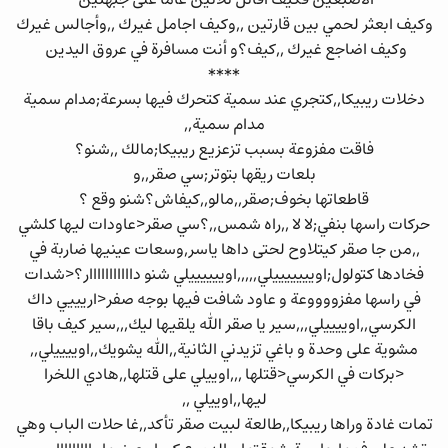
الاصبعين فكيف اقاتل ثلاثين عاما على جبهتين
وكيف ابعثر لحمي بين قارتين ,,وكيف اجامل غيرك ,,وأجالس غيرك
وكيف اضاجع غيرك ,,كيف؟و أنت مسافرة في عروق اليدين
****
دخلات ريبيكا,,كتجري عند سمية كتحرك فيها بسرعة;مدام سمية
مدام سمية,,
فاقت مفزوعة بسبب تزعزيع ريبيكا;مالك ,,شنو؟
بلعات ريقها بتوتر;سي صقر,,و
قاطعاتها بخوف;صقر,,مالو,,كيفاش؟شنو وقع ؟
حركات راسها بنفي;لا لا ,,راه شمس,,؟سي صقر<عاودات ليها كلشي
,,من جا صقر كيتلاوح لحتى داها ياسر,وسعات عينيها ضاربة في
فخادها كتولول;اويييييييلي,,,,,اوييييييلي شنو دااااااااااار؟<شدات
في راسها مفزووووعة و عاود شافت فيها بوجه صفر<اريييي داك
الكرسي,,اوييييلي,,,سير يا صقر الله يلقيها ليك,,,سير كيف باقا
مشوية على وحدة و باغي تزيدني الثانية,,الله يشويك,,اوييييلي,,
<بركات في الكرسي<قتلها ,,,اوييلي على قتلها,,هادي اللخرا
ليها,,اوييلي ,,
تمات غادة وراها ريبيكا,,طالعة لبيت صقر تأكد,,غا حلات الباب وهي