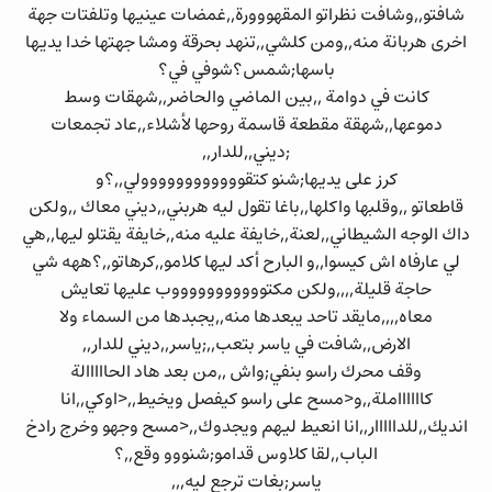
شافتو,,وشافت نظراتو المقهووورة,,غمضات عينيها وتلفتات جهة
اخرى هربانة منه,,ومن كلشي,,تنهد بحرقة ومشا جهتها خدا يديها
باسها;شمس؟شوفي في؟
كانت في دوامة ,,بين الماضي والحاضر,,شهقات وسط
دموعها,,شهقة مقطعة قاسمة روحها لأشلاء,,عاد تجمعات
;ديني,,للدار,,
كرز على يديها;شنو كتقوووووووووووولي,,؟و
قاطعاتو ,,وقلبها واكلها,,باغا تقول ليه هربني,,ديني معاك ,,ولكن
داك الوجه الشيطاني,,لعنة,,خايفة عليه منه,,خايفة يقتلو ليها,,هي
لي عارفاه اش كيسوا,,و البارح أكد ليها كلامو,,كرهاتو,,؟ههه شي
حاجة قليلة,,,,ولكن مكتوووووووووووب عليها تعايش
معاه,,,,مايقد تاحد يبعدها منه,,يجبدها من السماء ولا
الارض,,شافت في ياسر بتعب,,;ياسر,,ديني للدار,,
وقف محرك راسو بنفي;واش ,,من بعد هاد الحااااالة
كااااااملة,,و<مسح على راسو كيفصل ويخيط,,<اوكي,,انا
انديك,,للدااااار,,انا انعيط ليهم ويجدوك,,<مسح وجهو وخرج رادخ
الباب,,لقا كلاوس قدامو;شنووو وقع,,؟
ياسر;بغات ترجع ليه,,,