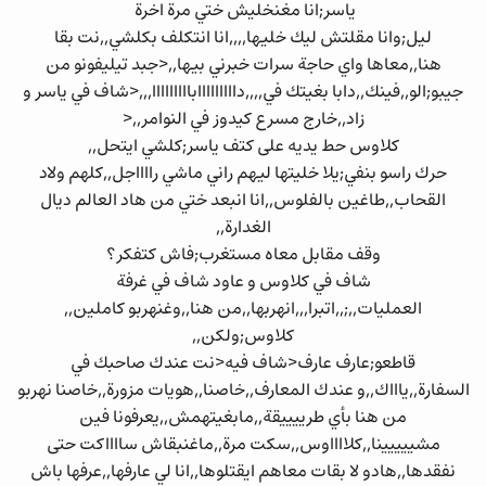
ياسر;انا مغنخليش ختي مرة اخرة
ليل;وانا مقلتش ليك خليها,,,,انا انتكلف بكلشي,,نت بقا
هنا,,معاها واي حاجة سرات خبرني بيها,,<جبد تيليفونو من
جيبو;الو,,فينك,,دابا بغيتك في,,,,دااااااااابااااااااا,,,<شاف في ياسر و
زاد,,خارج مسرع كيدوز في النوامر,,<
كلاوس حط يديه على كتف ياسر;كلشي ايتحل,,
حرك راسو بنفي;يلا خليتها ليهم راني ماشي رااااجل,,كلهم ولاد
القحاب,,طاغين بالفلوس,,انا انبعد ختي من هاد العالم ديال
الغدارة,,
وقف مقابل معاه مستغرب;فاش كتفكر؟
شاف في كلاوس و عاود شاف في غرفة
العمليات,,;,,اتبرا,,,انهربها,,من هنا,,وغنهربو كاملين,,
كلاوس;ولكن,,
قاطعو;عارف عارف<شاف فيه<نت عندك صاحبك في
السفارة,,ياااك,,و عندك المعارف,,خاصنا,,هويات مزورة,,خاصنا نهربو
من هنا بأي طرييييقة,,مابغيتهمش,,يعرفونا فين
مشييييينا,,كلااااوس,,سكت مرة,,ماغنبقاش سااااكت حتى
نفقدها,,هادو لا بقات معاهم ايقتلوها,,انا لي عارفها,,عرفها باش