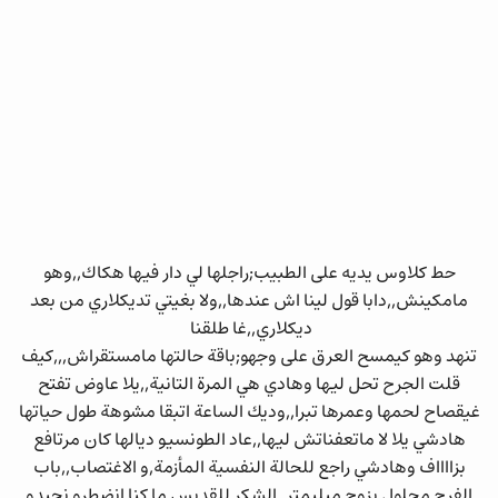
حط كلاوس يديه على الطبيب;راجلها لي دار فيها هكاك,,وهو
مامكينش,,دابا قول لينا اش عندها,,ولا بغيتي تديكلاري من بعد
ديكلاري,,غا طلقنا
تنهد وهو كيمسح العرق على وجهو;باقة حالتها مامستقراش,,,كيف
قلت الجرح تحل ليها وهادي هي المرة التانية,,يلا عاوض تفتح
غيقصاح لحمها وعمرها تبرا,,وديك الساعة اتبقا مشوهة طول حياتها
هادشي يلا لا ماتعفناتش ليها,,عاد الطونسيو ديالها كان مرتافع
بزااااف وهادشي راجع للحالة النفسية المأزمة,و الاغتصاب,,باب
الفرج محلول بزوج ميليمتر,,الشكر للقديس ما كنا انضطرو نحيدو