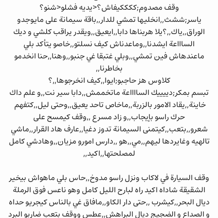
وقف مصدوم;ككككيفاش؟<يديه فشلو<شنو؟
ياسر;ششث,,انخليها تمشي للدار,,باقة سيمانة على مايوجدو
الوراق,,ياك,,؟يلا هربناها دابا,,ايعيق,,ويقدر يراقب كلشي و ديك
الساااعة ايشدنا,,وماعدناش كيف نسلتو,,خاصو يتأكد بلي
ماعندهاش فين تمشي,,وبلي غتبقا غي جنبو,,وهنا,,حنا انخدمو
بخاطرنا,,
كلاوس هز حاجبو;ايوا,,كيف انخرجوها,,؟
تبسم بمكر;دييييك السااااعة ماتخممش,,دابا سير نت,,و علم داك
خاينة,,يقاد الامور بالزربة,,ماخاص تاحد يعيق,,وحتى ليل,,كتفهم
حرك راسو بإيجاب,,و زاد مسرع ,,وقف كيمسح على
شعرو,,بتعب,,كيتمنى السيمانة تدوز دغيا,,عارف هاد القرار,,ماشي
تالهيه وغايردها ليهم,,مي,,هو ,,دارس امورو مزيان,,وهادشي كامل
لمصلحتها,,اكيد,,
وقف السيارة في لاكاب ونزل راسو مدوخ,,حاس بلي ماهواش بيخير
الشقيقة شاداه اكيد راه لبارح الليل كامل وهو ناعس فوق الرملة
ديال البحر,,كيشرب ,,حتى دار الكاو,,مافاق غي بالناس كيجريو حداه
و الصداع و الضجيج ديال البراهش,,عطس ووقف بتعب ضاربو البرد