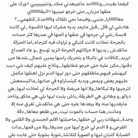
كيفما بغيت,,,وتاااااحد ماغيبعدني منك,,ونتييييييي <ورك على
عنقها مزيان,,حتى خرجو عينيها <اتبقااااااااي
معااااااايا,,جنبي,,وفينما نجي نلقاك واااااجدة,,كتفهمي,,؟
هادشي لي قال ,,قبل مايمد يديه مشرك ليها الكسوة ,,لي كانت
لابسة,,شي لي جرحها في عنقها و المها في صدرها كثر حسات
بالجرحة تحلات كانت كتبكي و تزاوك فيه كترجاه,,اما الحركة
ماتقدش ,,يديها لا حركاتهم الجرحة اتزيد توسع ,,و عاد الصداع
ايزيد,,كتافات غي بالبكا و بتحريك راسها يمين شمال,,شدها من
دقنها,,مكرز عليه حتى خرجو شفايفها,,,وتلاح عليهم كيف شي ديب
كيهنشر فيهم,ماطلقهم حتى دوز ليها الدم نزل لعنقها مكمل
عليهم يعض ويمص ويديه كيتساراوه في جنابها,,ماكيسمعش
لترجيها ولا لبكاها,,ولا انها مريضة ولا الجرحة لي تحلات ليها,,هي
ديالو,,و وهادي هي الطريقة,,باش يتبت ليها بلي هي ملكو,,وتاحد
مايغديها منه ولا يبعدها عليه حتى هي ماتقدش تفرق منه إلا
وماتت,,هنا حسات بالموت نيت,,من طلعو معاها,,دقة
وحدة,,شهقات ربي لي خلقها,,ماحيلتها الالم الجسدي ولا القلبي ولا
الفرجي,و لا الدم لي خرج ليها من صدرها,,ولا من فمها,,بدات
الضبابة كتبان ليها و الصورة كتلاشا,,شوية بشوية حتى غابت على