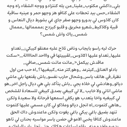
بلي,,داكشي مكتوب,,علينا,,من يله كنتزادو ووجه الشقاء راه وجه
الشقاء,,حس بيد تحطات على كتافو هز وجهو حمر و عينيه ساقية
كان كلاوس لي بدورو وجهو صفر جاي غي بشورط ديال النعاس و
قبية وكلاكيط,,شعرو مخربق و قلبو كيزدح ;ممممالها ,,مممال
شمس,,ياك واش شمس؟
حرك ليه راسو بايجاب وناض تلاح عليه معنقو كيبكي;,,,تعداو
عليها,,تعداو عليها اكلاوس,,لقيييتها في واااحد الحاااالة,,,<سكت
ماقدش ييكمل<,,ماتت ماتت شمس,,صافي,,
بادلو العناق,,كيترعد ,,وهو,كتر منه,,كيبغيها؟,,اه حب من اول
نظرة,,في هاتف ياسر,,وشحال حارب نفسو,,باش يقنعها بلي ماشي
ديالو,,وهادشي لي خلاه يجي ,,باش يتأكد بلي هي ديال راجل اخر,,هو
ماشي اناني ولا خايب ,,لا لي كيبغي بصدق كيبغي للسعادة للشخص
لي كيبغيه واخا يتعدب هو يكفي اسمعها فرحانة ولا سعيدة ولكن
,,هاهي كتموت,,اه انجل ديالو وملاكو لي كان مسمي عليها كتموت
تنهد بضيق باغي يبكي باغي يغوت ولكن ماعندوش داك الحق
ماعندوش كتافا يخبي الامو في حضن ياسر مواسيه بحنان لي تاهو
بدورو واخدو منه ,,بقاو لساعات هكاك,,حتى تحل باب البلوك و