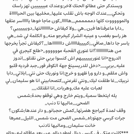
ويستدكر حتى عطاتو الحنك لاخر;وعندك عيييييين تهز راسك
وتحكي,,,,عندك الوجه باش تقلب عليها,,مخليها بين الحياااااة
والموووووت كلها دمممممم,,,هااااا,,كون ماجا خوها ياااااسر عتقها
,,دابا ماعرفناها فين,,هي ,,ولا كيفاش حااااااالتها,,دوييييييي؟
هز راسو بغضب و عينيه الشرار كيخرجو منه,,و الكلمة لي شد,,هي
ياسر جا داها,,صافي,,;كييييفاااااش دااااااااها,,,؟كيفاش تجرأ يخرجها
من هناااااااااا؟انا غنوري القحبة موووووو,,<طلع كيجري في
الدروج<انا غنورييييييهم اش كنسوا بربي حتى نقتلو,,,اندوز
عليه,,بربي,,,,<دخل للدريسينغ جهة الكوفر فور,,جبد فرديه قلبو
واش ملقم,,و دارو ورا ظهرو و خرج;انا ونوريك حتى نتي,,ابلاتي,,دابا
نربيك,,,غا طلقت ليك,,ونتي تفرعني,,كتصحابيني انا هو سليمان,,لي
لعبات عليه مك,وهربات,,انا انقتلك,,,,
يله ايتخطا سمية,,ويتم خارج وهي توقفو بحدة;شمس
الضحى,,,ماليها تا دنب,,
وقف لمدة كيراجع هضرتها,,كمش حجبانو,,و دار عندها;شكون؟
جرات كرسي جهتو;اه,,شمس الضحى مت شمس, الليل,,عمرها
خانت سليمان,,وماليها تادنب
***كانت متكي في كرسي ديال لوطو ديالو,,من بعد ماقالو ليه رجالو