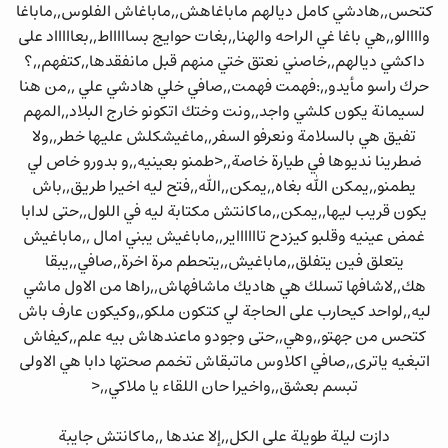
كتحس,,هادشي كامل ديالهم ماباغاهش,,ماباغاش الفلوس,,ماباغا
واااالو,,هي باغا غي الراحه والهنا,,بغات حوايج بساااااط,,بعاااااد على
داكشي ديالهم,,خاصني نعتق ختي منهم قبل مانفقدها,,كتفهم,,؟
حرك راسو مأيدو,,:فهمت فهمت,,صافي خلي هادشي علي ,,من هنا
لسيمانة يكون كلشي واجد,,ونت وختك اتكونو خارج البلاد,,المهم
تفيق هي بالسلامة ونعرفو السفر,,ماغيشكلش عليها خطر,,ولا
ضطرينا نديوها في طيارة خاصة,,<طمنو بعينيه,,و بدورو خاص لي
يطمنو,,يمكن الله بغاه,,يمكن,,الله,,فتح ليه اخيرا طريق,,باش
يكون قريب ليها,,يمكن,,ماكانتش مكتابة ليه في اللول,,حتى لدابا
غمض عينيه وقلبو كيزدح تااااااير,,ماباغيش يبني امال ,,ماباغيش
يتعلق فين يتفلق,,ماباغيش,,يتحطم مرة اخرة,,صافي,,يبقا
هك,,لاشافها تسلك هي هاديك ماشافهاش,,راها من الاول ماشي
ليه,,لواحد كيحارب على الحاجة لي كتكون ملكو,,وكيكون عارف باش
كتحس من جهتو,,وهي,,حتى وجودو ماعندهاش بيه علم,,كيفاش
اتبغيه ياترى,,صافي اكلاوس ماتبقاش تخمم صحتها دابا هي الاولى
تبسم بعشق,,واخيرا حان اللقاء يا ملاكي,,<
دازت ليلة طويلة على الكل,,إلا عندها ,,ماكانتش جايبة