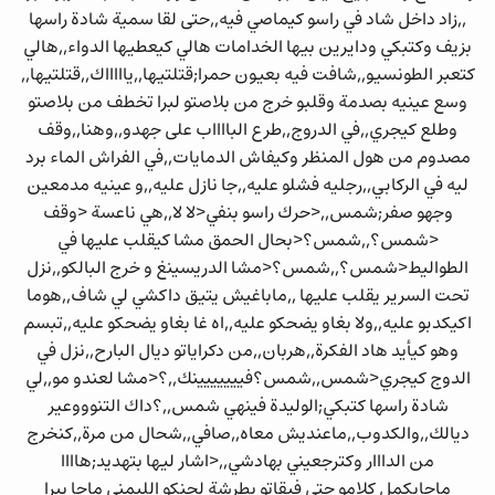
,,زاد داخل شاد في راسو كيماصي فيه,,حتى لقا سمية شادة راسها
بزيف وكتبكي ودايرين بيها الخدامات هالي كيعطيها الدواء,,هالي
كتعبر الطونسيو,,شافت فيه بعيون حمرا;قتلتيها,,ياااااك,,قتلتيها,,
وسع عينيه بصدمة وقلبو خرج من بلاصتو لبرا تخطف من بلاصتو
وطلع كيجري,,في الدروج,,طرع البااااب على جهدو,,وهنا,,وقف
مصدوم من هول المنظر وكيفاش الدمايات,,في الفراش الماء برد
ليه في الركابي,,رجليه فشلو عليه,,جا نازل عليه,,و عينيه مدمعين
وجهو صفر;شمس,,<حرك راسو بنفي<لا لا,,هي ناعسة <وقف
<شمس؟,,شمس؟<بحال الحمق مشا كيقلب عليها في
الطواليط<شمس؟,,شمس؟<مشا الدريسينغ و خرج البالكو,,نزل
تحت السرير يقلب عليها ,,ماباغيش يتيق داكشي لي شاف,,هوما
اكيكدبو عليه,,ولا بغاو يضحكو عليه,,اه غا بغاو يضحكو عليه,,تبسم
وهو كيأيد هاد الفكرة,,هربان,,من دكراياتو ديال البارح,,نزل في
الدوج كيجري<شمس,,شمس؟فييييييينك,,؟<مشا لعندو مو,,لي
شادة راسها كتبكي;الوليدة فينهي شمس,,؟داك التنوووعير
ديالك,,والكدوب,,ماعنديش معاه,,صافي,,شحال من مرة,,كنخرج
من الدااار وكترجعيني بهادشي,,<اشار ليها بتهديد;هاااا
ماجايكمل كلامو حتى فيقاتو بطرشة لحنكو الليمني ماجا يبرا