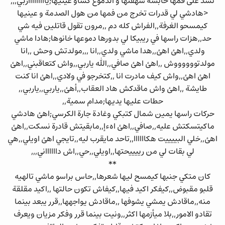
تشد على فمها حابسة شهقتها و الدموع كساو عينيها;ياااااااااربي,,,
<هادشي لي قدرات تخرج من فمها من هول الصدمة و عينيها
كيمسحو الغرفة,,الفراش كله دم ,,مرون تقول قاتلين فيه شي
حد,,هزات راسها في ريبيكا لي بدورها دموعها خانوها;هادا ماشي
ولدي,,اهئ اهئ,,هدا ماشي ولدي,,انا ,,,مولدتش وحش ,,انا
مولدتووووووش ,,اهئ اهئ صافي,,الله ياربي,,واش كتعاقبني,,اهئ
اهئ اهئ,,واش كيف مادرت انا ,,كتخرجو في ولادي,,اهئ انا كنت
طايشة ,,اهئ واش ماقدكش هاد العقاب,,أهئ,,ياربي,,ياربي,,
حطات عليها يديها;مدام سمية,,
حركات راسها يمين شمال كتبكي وغادة جارة الكرسي;اهئ هادشي
ماكيتسكتش عليه,,صافي,,اهئ اهءإ,,مابقيتش قادرة نسكت,,اهئ
اهئ,,خلي البييييت هكاااااا,,تاحد مايقرب ليه,,تايجي اهئ اويلي,,هي
لي بقات لي من رييييحتها,,اويلي,,حي,,اش دااااااني,,,
**
كان متكي جنبها كيمسح ليها شعرها,,حاس براسو ماشي تالهيه
قلبو مقبوض,,كيفكر اكيد فيها,,كيفاش تكون حالتها ,,اكيد مقلقة
منه,,ماقادش يمشي يشوفها ,,ماقادش يواجهها,,قرر يبعد بينما
تقادو الامور,,بلا ميأزمها اكثر,,ونيت بينما قرر وفكر مزيان ويعرف