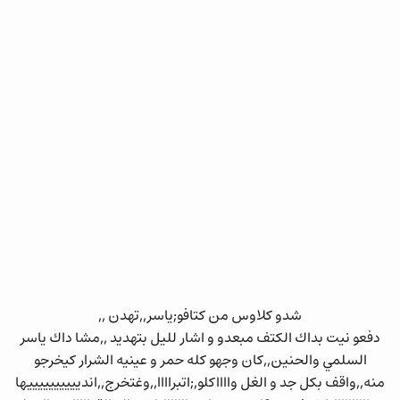
شدو كلاوس من كتافو;ياسر,,تهدن ,,
دفعو نيت بداك الكتف مبعدو و اشار لليل بتهديد ,,مشا داك ياسر
السلمي والحنين,,كان وجهو كله حمر و عينيه الشرار كيخرجو
منه,,واقف بكل جد و الغل وااااكلو,;اتبراااا,,وغتخرج,,اندييييييييييها