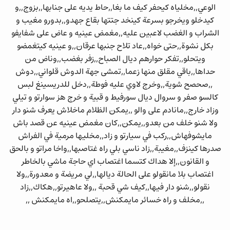
الوعي,,مخلياه كيحفر كيف ما بغا,,حاط يديه على جنابها,,بزوج,,و
كيدخلو ويخرجو بسرعة كينخد جتتها بقاع جهدو,,بدورو مغيب و
الشراب و الغضب لاعبين عليه,,مغمض عينيه و عاض على شفايفو
بكل نشوة,,حتى خواه,,عاد تلاح جنبها عرقان,,و عينيه كيتغمضو
ويتحلو,,تفكر حوارهم ديال الصباح,,زفر بغضب,,وناض من
حداها,,باقي مقلق منها زعما,,تمشى جهة الدوش قلواني,,دوش
,,صحصح شوية,,وخرج لاوي عليه فوطة,,دخل للدريسينغ لبس
كالسو صفر و سروال ديال سورفيط و قبية و خرج هز سوارتو و تيلي
وزاد خارج,,مانادم على والو ,,يمكن الظلام ماخلاش يعرف شنو دار
ولا شنو خلف من بعدو,,يمكن,,كان مغمض عينيه عن قصد باش
مايشوفهاش,,ركب في سيارتو و زاد,,مخليها مرمية في الفراش
صدرها كينزف,,مغيبة,,زاد ناسي بلي راه غتاصبها,,واخا مراتو و بالحق
و القانون,,إلا هداك كتسما اغتصاب اي حاجة ماشي بالخاطر
اغتصاب بلا مانقولو على الحالة ديالها,,لي مريضة و معدورة,,ولا
نقولو,,شنو دار فيها,,كيف شي قحبة ,,ولا عاهيرتو,,هكاك,,زاد
,,مخلف و راه خسائر مايمكنش,,يتصلحو,,اه مايمكنش ,,