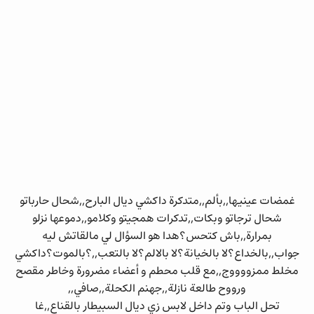
غمضات عينيها,,بألم,,متدكرة داكشي ديال البارح,,شحال حارباتو
شحال ترجاتو وبكات,,تدكرات همجيتو وكلامو,,دموعها نزلو
بمرارة,,باش كتحس؟هدا هو السؤال لي مالقاتش ليه
جواب,,بالخداع؟لا بالخيانة؟لا بالالم؟لا بالتعب,,؟بالموت؟داكشي
مخلط ممزووووج,,مع قلب محطم و أعضاء مضرورة وخاطر مقصح
ورووح طالعة نازلة,,جهنم الكحلة,,صافي,,
تحل الباب وتم داخل لابس زي ديال السبيطار بالقناع,,غا