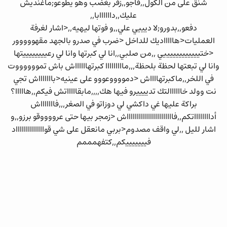
شنق على من الكول,,قاجو,,زفر بغضب وهو يطوعو;ماغنديش
عليك,,داااااابا,,
دفعو,,بدورو;لا ديييي علي,,و فوتها ليهيه,,<اشار لغرفة
العمليات<هاااااديك للداخل <ضرب في صدرو بالجهد مقهووووور
<ختييييييييييييي ,,من صلبي,,انا لي كبرتها وانا لي رعييييييييتها
وانا لي تبعتها لحظة بلحظة,,,مااااااااا كبرتهااااااش باش تمووووووت
في اللخر,,ماكبرتهااااش <دمووووعووو على عينيه<باااااااش تجي
نت وولد خاااااالتك تدييييرو فيها هك,,,,مابقاااااتش فيكم,,هااااا؟
براكة عليها غي داكشي لي دوزاتو في الصغر,,,فاااااااش
أدااااااااتكم,,فاااااااااااااااااااااااش <زمجر بيها حتى عرووووقو برزو,,و
اشار لليل ,,لي واقف مصدوم<بربي مانعقل على شي قوااااااااااااااد
فيييييييكم,,كتفهمممم