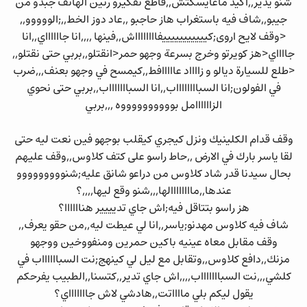
شنو يدير,,اكيد ماغايسكتش,,قاطع تفكيرو رنين الهاتف جبدو من
جيبو,,شاف فيه باستغراب هاز حاجبو ,,عاد دوز الخط,,;الووووو,,
<وقف لايح اروى;كيييييييييييفااااااااش,,فينها ,,,,انا جااااااي,,انا
جااااي<هز كويرتو وخرج بسرعة وجهو حمر<انقتلو,,بربي حتى نقتلو,,
<طلع للسيارة ديالو و زااااد عااااافط,,كيمسح في وجهو بعنف,,,ضرب
في الفولون;انا السبااااااااب,,انا السباااااااب,,بربي حتى نحوي
الزاااااامل بووووووووووه ,,,بربي
وقف قدام الكلينيك ونزل كيجري كيقلب بوجهو فين نعت ليه حتى
لقا ياسر بارك في الارض ,,حاط راسو على كتف كلاوس,,وقف عليهم
بحال سيدنا قدر شاد كلاوس من دراعو شانق عليه;شنووووووووو
عندها,,ماااااااالها,,,شنو وقع ليها,,,,؟
هز راسو بتتاقل فيه;اش جاي تديييير هناااااا؟
شاف فيه كلاوس مهدنو;ياسر,,انا لي عيطت ليه,,من حقو يعرف,,
وقف مقابل معاه عينيه باكين حمرين ومنفووخين ووجهو
مزنك,,دافع كلاوس,,وتقابل مع ليل لي كينهج;نت السبااااااب في
كلشي,,,نت السباااااااب,,,,اش جاي تدير,,كتسنا,,الطبيب يفرحكم
يقول ليكم بلي مااااتت,,هادشي لاش جاااااااي؟