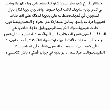
الخباااار,,قاااع شنو ساري,,ولا شنو كيتخطط تاني وراء ظهرها وشنو
لي تقرر نيابة عليها,, كانت كلها خيوطة واضعين ليها قناع ديال
اكسجين في فمها,,ضغطات على يديها كدلالة على انها بغات
تفيق,,احركات راسها بتتاقل متحاربة مع العياء و التعب,,وهنا فين
حلات عينيها,,دوك الكريستاليتين,,اول حاجة شافتها هي
السقف,,نفسو,,نفس الزخرفة,,نفس البولة شاعلة فوق راسها,,نفس
الريييحة,,سمعات دقات قلبها دارت جهة الالة كتشوف نبضاتو,,ياه
باقي كيضرب,,؟,,سمعات الحس,,شافت في اتجاههو,,كان
الطبيب,,واقف مبتاسم,,داير يديه في جيابو;فقتي؟ باش كتحسي؟