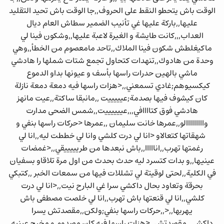
الوقت باش يتحطو النقط على الحروف,,جا الوقت باش تحيد التقليد
عليها,,باركة عليها غي تأنيب الضمير سطاش العام ديال
العداب,,,كانت طايشة و الغيرة لاعبة عليها,,وشكون فينا لي
ماكيغلطش شكون فينا الملاك,,تاحد مامعصوم من الخطأ,,وهي
وحدة من هادوك,,تنهدات كتحاول تجمع شتات شملها را هادشي
ماشي بالهين حدرات راسها بأسف و عيونها بداو الدموع
كيكسيوهم;غادي تسمعني,,<هزات راسها فيه دمعة دمعة نازلة
كان كيشوف فيها بصدمة;عيييييت ,,مانبقا ساكتة,,عيت مانهز
هادشي فوق كتاااافي,,,عييييييت,,شمس الضحى مدارت
وااااااااالو,,عمرها خانت سليمان ,,عمرها <حركات راسها بنفي و
شهقاتها كتعالاو <انا لي درت كلشي وانا لي خططت ليه,,انا لي
رغمتها تهرب,,انااااا,,باش نبعدها من طريييييقي,,<غمضات
عينيها,,و بدات كتسرد ليه حدث بحدث من اول مرة تلاقاو بسفيان
في الكلية,,لحتى لوقيتة لي تشللات فيها من سمعات الخبر ,,كتبكي
بحرقة وتعاود بحال داكشي سرا غي البارح نيت,,<انا لي درت
كلشي,,انا لي قنعتها باش تهرب,,انا لي خلصت مصطفى باش
يهربها,,<,,حركات راسها بنفي;ولكن,,مقصدتش يسرا
داكشي,,مقصدتش,,<هزات راسها فيه كان مصدوم و مخرج عينيه