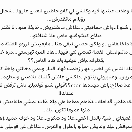
 وعلات عينيها فيه وكلشي لي كانو حاطين للعين عليها...شحال
رؤيا:م مانقدرش...
نو!!..واش حماقيتي...علاش ماتقدريش..خايفة منو..انا نقدر 
صلاح كيشوفيها عاض علا شنافتو..
 لا ماخايفاش..و ولكن خصني نبقى هنا...مابغيتش نزرعو الفتنة م
ماتنوضش الفتنة تمشي نتي فيها...هاد المرة تهرستي...مرة خر
يقتلوك..باش غيفيدوك هاد الناس؟؟
اد الناس غي لخير...نهار زطمت فهاد الدار وعمي وخالتي واخة كا
زيان..وعتابروني بنتهم..داكشي علاش قلتلك بلاصتي وسطهم..
 صلاح:باش مهددها ءءءء؟؟قولي شنو قولتيلها باش ترفض تع
عندك!!
ك هاهي قدامك...تفاهم معاها هي والا بغات تمشي ماغاديش نم
منها عمرها تكون ليك..
 غتبقاي راضية بالذل اختي..علا ود شكون..علا ود خوك حميد.
سوقش ليك وعايش حياتو بالطول والعرض...علاش غي قوليلي عل