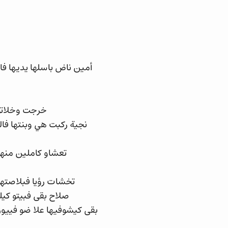
أمين ناض باسلها يديها ف
خرجت وخلاتو 
نجية ركبت هي وبنتها فال
تعشاو كاملين منهم
تخشات رؤيا فبلاصته
صلاح بقى فبيتو كيل
بقى كيشوفيها علا ضو فييوز