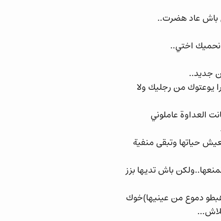
 باش عاد هضرت..
نحميك اختي..
ن جديد..
ا يوعتوك من رجليك ولا
نت العداوة عاملوني
يش حياتها وتبقى منفية
نعها..ولكن باش تديها بزز
(هبطو دموع من عينيها)خوك
اش...