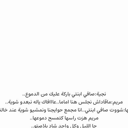
نجية:صافي ابنتي باركة عليك من الدموع..
مريم:ماقاداش نجلس هنا اماما..عااافاك ياله نبعدو شوية..
ا:شووت صافي ابنتي..انا مجمع حوايجنا ونمشيو شوية عند خال
مريم هزت راسها كتمسح دموعها..
جا الليل وكل واحد شاد بلاصتو..