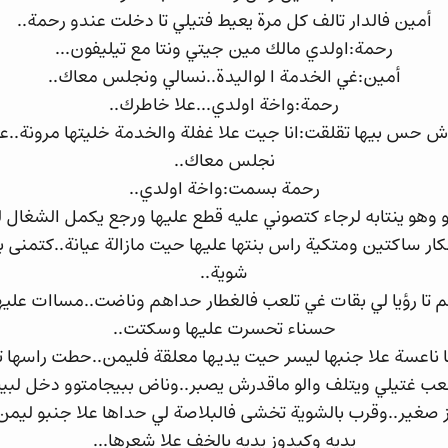
أمين فالدار تالف كل مرة يعيط فتيلي تا دخلت عندو رحمة..
رحمة:اولدي مالك مين جيتي ونتا مع تيليفون...
أمين:غي الخدمة ا لواليدة..نسالي ونجلس معاك..
رحمة:واخة اولدي...علا خاطرك..
اش حس بيها تقلقت:انا جيت علا غفلة والخدمة خليتها مرونة.
نجلس معاك..
رحمة بسمت:واخة اولدي..
وهو ينتابه لرجاء كتصوني عليه قطع عليها ورجع يكمل الشغال لي
كار ساكتين ومتكية راس بنتها عليها حيت مازالة عيانة..كتمنى ب
شوية..
 تا رؤيا لي بقات غي تلعب فالغطار حداهم وناضت..مساات عليه
حسناء تحسرت عليها وسكتت..
ا ناعسة علا جنبها ليسر حيت يديها معلقة فليمن..حطت راسها 
عب غتيلي ويتلف والو ماقدرش يصبر..وناض ببيجامتوو دخل لبيت
 صغير..وقرب بالشوية تخشى فالبلاصة لي حداها علا جنبو ليمن ك
يديه وكيدوز يديه بالخف علا شعرها...