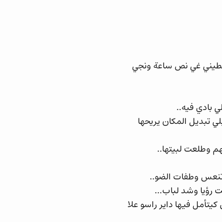
.عطيني غي نص ساعة ونجي
 بادي فيه..
لي تبديل المكان يريحها
م وطلعت لبيتها..
تنعس وطفات الضو..
 رؤيا وشد لباب...
يتأمل فيها داير راسو علا