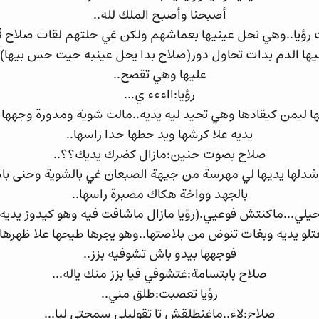
أصبحنا وأصبح الملك لله..
ؤيا..وهي نحل عينيها بعماشهم ولكن غي حلتهم لقات صلاح ق
يها الدم بدات تحاول دور(صلاح بدا يحل عينبه حيت حس بيها)ن
عليها وهي تقصح..
رؤيا:ااءءء ي...
 ليمن كيقادها وهي تحيد ليه يديه..مالت شوية ومدورة وجهها م
يديه علا كرشها ويد حطها حدا راسها..
صلاح بصوت حنين:مازال كضرك يديك؟؟..
دلها يديها لي مهرسة من جيهة الصبعان غي بالشوية وحنى باسه
بالجهد وواخة هكاك مصبرة راسها..
...ماكنتش فوعيي.(رؤيا مازال ماشافت فيه وهو كيدوز يديه ع
لو يديه وبغات تنوض من بلاصتها..وهو يجرها طيحها علا ظهرها و
فوجهها بيدو باش تشوفيه بزز..
صلاح بابتسامة:غتشوفي فيا بزز منك ياله...
رؤيا تعصبت:طلق مني..
صلاح:لاء..ماغنطلقش تا تقوليلي سمحتي ليا...