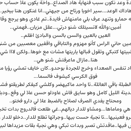
خدة وعد نكون سبب فنهاية هاد الصداع..واخة يكون علا حساب ح
اداك الوعد...سير اخويا ورتاح من جيهتي..انا غنكون هنا بيخير..
 حمارو وتنهد عرف بلي مامنهاش فايدة..تم غادي وهو يرجع وقا
أمين:والله لانسيتلك شنو درتي...عقل مزيان..فهمتي..
العين بالعين والسن بالسن والبادئ اظلم..
ين حاني الراس كأنو مهزوم والتاباقي واقفين معصبين من شنو 
يتها كتبكي وتقول فبالها ياريتها مشات مع خوها..ولكن لااا شي 
هنا..مازال ماعرفتش شنو هي..
 تنفس الصعداء وخرج للجردة بوحدو..كان خايف تمشي رؤيا معاه 
فوق الكرسي كيشوف فالسما...
طبلة باقي العائلة..تا واحد ماكيهضر وكلشي كيفكر لطريقتو فشن
مدينة الليل كامل وهو سايق فاش عاودلو حسن علا لي وقع..ودبا 
ومحتاج يفدي الصرف لصلاح بالضبط علا لي دارو فختو..
 وماماها...ومشاو للدار ديالهم..غي طلعت فالدروج بدات تخي
و فعينيها...تا نجية حست بيها..وجراتها تطلع للدار..دخلو للد
فيها..ماقدتش تصبر وبدات تبكي وهي نجية بقات مزيداها لبيته