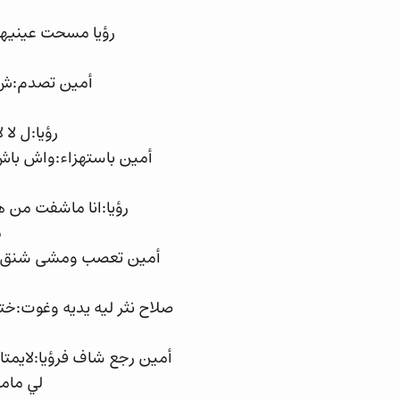
رؤيا مسحت عينيها
أمين تصدم:ش ش
رؤيا:ل لا
أمين باستهزاء:واش باش 
رؤيا:انا ماشفت من ه
م
أمين تعصب ومشى شنق علا
صلاح نثر ليه يديه وغوت:خت
أمين رجع شاف فرؤيا:لايمتا
لي مام