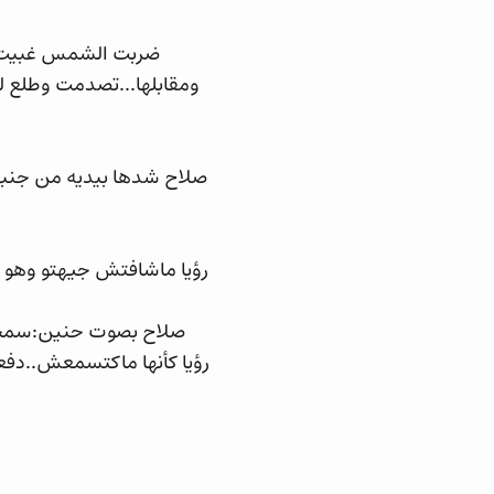
ضربت الشمس غبيت ر
ومقابلها...تصدمت وطلع ل
صلاح شدها بيديه من جنبها
رؤيا ماشافتش جيهتو وهو ش
صلاح بصوت حنين:سمحيلي
رؤيا كأنها ماكتسمعش..دفعت