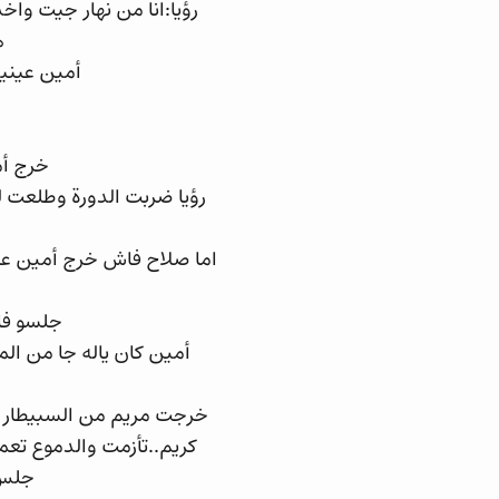
رؤيا:انا من نهار جيت وا
ه
أمين عينيه
خرج أم
رؤيا ضربت الدورة وطلعت لب
اما صلاح فاش خرج أمين عاد
جلسو فال
أمين كان ياله جا من ال
خرجت مريم من السبيطار هي
كريم..تأزمت والدموع تعمر
جلس 