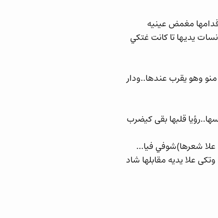
دامها مغمض عينيه
سات يديها تا كانت غتكي
نو وهو يقرب عندها..ودار
ا..رؤيا قلبها بقى كيضرب
لا شعرها)شوفي فيا...
تكى علا يديه مقابلها شاد