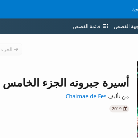
جة
جهة القصص
قائمة القصص
الجزء 
أسيرة جبروته الجزء الخامس
من تأليف
Chaimae de Fes
2019