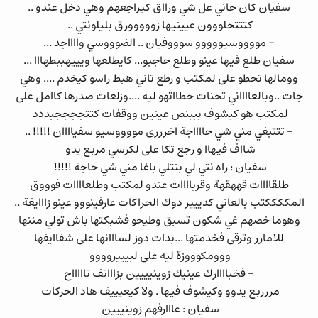
سفيان كان حاني عل شي ورااق كيراجعهم وهي دخل عندو ..
كتتتحلووون عيينيها زووووورق بليلونتي ..
- مووووسيووووو سوووفيان .. الضوووسي وااااجد ...
سفيان طلع فيها عينو وطلع حاجبو... كايطلعها ويييهببطهااا ...
وومالها تحطو على لمكتب و رطع تاني هبط راسو كيخدم .... وهي
جات ..وبالعااااني تحنات حطااتهو ليه ....وزلعات صدرها كاامل على
لمكتب هو كيشوف بببنص عينين ووقفات كتتججججبددد
- تتتبغي مني شي حااااجة اخرررى مووووسيو سفياااان !!!!! ..
شااف فيهاا و رجع تكا على لكرسي مربع يدو
سفيان : راه نتي لي بنتلي باغا مني شي حاجة !!!!!
طلقاااات قههقهة وقرباااات عندو لمكتب وطلعاااات فوووق
المككككتب بالعاني كدييير دوك الحراكات عارفينووو عينو زااايغة ..
وهوما خصهم غي شكون تسبق وطيحو فشبكتها باش تولي مننها
للامارر وترقى فخدمتها ...بدات دوز لسااانها على شفاايفها
ووومكوووزة ليه على لبيييروووو
- فخباااارك عينيك زوينيييين بزاااتف تاااااح
مررربع يدوو وكيشوف فيها . ولا كيعيييف هاد الحركات
سفيان : عااارفهم زوينييين