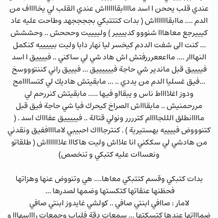
عندي قلب يححن ا اسد ماااابقااااااش عندي القلب لي يخااااف من
الدم .... ماابقاااااااش ( بدات كتتتبكي بججججهد وطاحت عليه عاد
كيييرجع معاهااا شنووو كديييير ) ولييييت وحححش .. وحششش
... كنت الى شفت الددم كيخسر ليا نهار دابا وليت بيييييه كنكمل
النهااار .... مااعععرررفتش اش هاد شي لي ساكني .. فييييق ا اسد
فييييق قبل ماندير شي حاجة فييييييق ... فيييق راني كننتوووسخ
...فيق غسليا الدم من يددي .. ... مابقيتش هاديك لي كتساااامح
ودوز اغلااااط ناس و يبقااو فيها ..... مابقيتش كنررحم لي
مررحمنيش .. مابقاااش الصراخ كيحرك فيا شي حاجة فيق قبل
ماااانطلق الللجاااام كترررر ونولي قتالة .. فيييييق عفاااك اسد . (
كتنوووض فييييه بهستيرية ) . كنترجاااك احبيبي لامااااففيق ونقدني
من هادشي لي سككني انا علااش وليت هاكااا علاااااااش ( طلقاتو
ونعساات عليه كتبكي و تنخصص)
بدات كتبكي وقسم كتتبكي معاها.... هي وتنووض عنها وهزاتها
فحظنها عنقاتها كتكستها وضمها لصدرها ...
لامار : صاافي ابنتي صافي .. كولشي غايدوز ابنتي صافي
ضماااتها عندها كتسكتها ... سمعات دقة فلباب وجمعات راااسهااا و