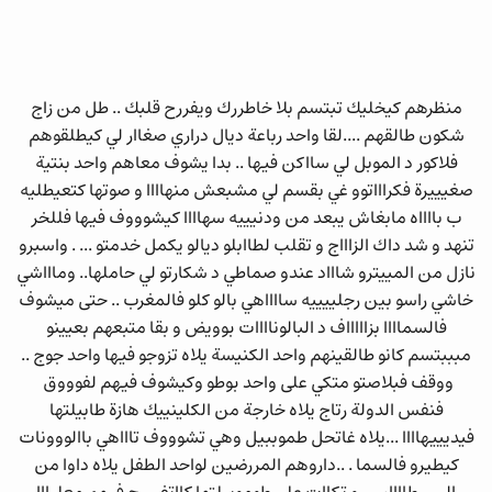
منظرهم كيخليك تبتسم بلا خاطررك ويفررح قلبك .. طل من زاج
شكون طالقهم ....لقا واحد رباعة ديال دراري صغاار لي كيطلقوهم
فلاكور د الموبل لي سااكن فيها .. بدا يشوف معاهم واحد بنتية
صغيييرة فكراااتوو غي بقسم لي مشبعش منهاااا و صوتها كتعيطليه
ب بااااه مابغاش يبعد من ودنيييه سهاااا كيشوووف فيها فللخر
تنهد و شد داك الزاااج و تقلب لطاابلو ديالو يكمل خدمتو ... . واسبرو
نازل من المييترو شاااد عندو صماطي د شكارتو لي حاملها.. وماااشي
خاشي راسو بين رجلييييه سااااهي بالو كلو فالمغرب .. حتى ميشوف
فالسماااا بزاااااف د البالوناااات بوويض و بقا متبعهم بعيينو
مبببتسم كانو طالقينهم واحد الكنيسة يلاه تزوجو فيها واحد جوج ..
ووقف فبلاصتو متكي على واحد بوطو وكيشوف فيهم لفوووق
فنفس الدولة رتاج يلاه خارجة من الكلينييك هازة طابيلتها
فيديييهاااا ...يلاه غاتحل طموببيل وهي تشوووف تاااهي باالووونات
كيطيرو فالسما . ..داروهم المررضين لواحد الطفل يلاه داوا من