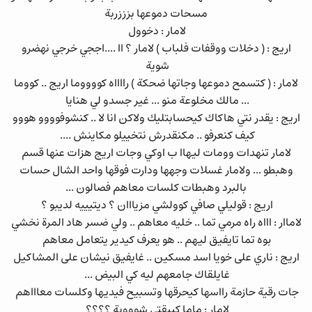
مسحات دموعها بزززربة
لامار : دخوول
اريج : ( دخلات ووقفات فلباب ) لامار ؟ اا ....اججي خرجي نهضرو
شوية
لامار : ( كتسمح دموعها وجاتها ضحكة ) رااااه كووووما اريج .. كووما
... مالك مخلوعة منو ... غير جسدو لي هنايا
اريج : يقدر نتي هاكاك كيحسابتليك ولاكن انا لا .. كنشوفوووو هووو
كيف كنعرفو .. مكنقدرش نتخييلو مكاينش ....
لامار تنهدات وومات ليهاا ب اوكي وجات اريج هزات عنها قسم
وهبطو ... ولامار غسلات وجهها ودارت فوقها واحد الشال حسات
بالبرد وهبطات كلسات معاهم فصالون ...
اريج : قوليلي صافي كوولشي مزيااان ؟ ديتيييه لديبو ؟
لاماار : اااه راه مرمي تما .. خليه معاهم .. ولي ضسر هاد المرة نخشي
بوه تما تايفيق ليهم .. هو يعرف كيدير يتعامل معاهم
اريج : ناري على خويا اسد مسكين .. غايفيق نيشان على المشاكيل
غايلقاك جامعهم ليه كي البيض ...
جات رقية حازمة رااسها كيحرقها وتسبيح فيديها وكلسات معاااهم
لامار : ماما كيبقتي شوووية ؟؟؟؟