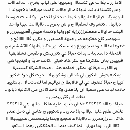
الاماارر .. بقاات غي كتسناااا وعينيها على لباب يخرج .. سااعاااات
وهي كتسنا تابانت ليها لامااار جااات ناضت مورااها بالاجوونداا
اليوومية .. قراتهاا عليهاا و خرجات خلاتها تخدم .. وكلسات فبوسط
ديالها ... كتشووف لسفيااان واش يخرج .. . تاابااانت ليها وااحد
البنت جاايااا .. مممقززززززبة كووولها ولابسة مييني قصييييرررر و
شووميز كاع مفتوحة من جيهة الصددررر و عكررر فاااااااااقع و
شعرها مقااااد ومصبووووغ ومسسكد وريحة بارفانها كاااتششم من
الدخلة د المدينة ...بدات حياة غي كترررمش و تقيس فشفايفها
فيييين يبان عككرها مع عكر هاد خيتي ..كانت جاية و فيديها شي
ورااااق ... عرفاتها يمكن خدامة هنا .. حيت الشركة كببيييرة
ومكيعرفوش شكون لي خداان وشكون لا .. حيت كل مرة شكون
كيبان حياة كتعرف غي لي فالايطااج ديالهم اما لتحت.. لا .. بانتليها
حلات لباب على سفياااان بلا مدق ولا تاخد الادن من الكاتبة ديالو ..
بقات غي كتررررمش ..
حياة : هاااء ؟؟؟؟؟؟ علاش مدرما عليه هاكا .. مالها هي انا ؟؟؟؟
علاش تفتح عليه لباااب بلا مدق .. وشكووون هادي لي دخل عندو
هاكا ..... زززممررر ... بااايناا غاتعجبو ويبدا يتبعصصص علييييهاااااا
تااااااني ...ونا يهزني الما كيف ديما ... العكككررر زعمااا ....تفو