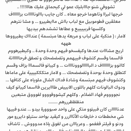
تشووفي شنو جااابليك عمو لي كيحماق عليك هااا!!!! ..
خرجها لبراا وتاهوما خرجو معاه .. كان جايب باالونااااات بزااااااف
معلقين فطوموبيل مع لباب بااش ماايطييرو ... و مشا نترهم
وكلسها فربييييع و عطاها تششدهم بيديها
لامار : ( متكية على لباب و مربعة يدها مبتسمة ) عندااك يطيرووها
هههه
اريج مشااات عندها وكيفسخو فيهم وحدة وحدة .. وكيطيرهووم
فالسما وقسم كتشوف فييهمم وتضضضحك و تصفق فرحاااااانة
كاانوو بزاااااااف د البااااالوووناااات ... و كيبانو فالسمااا بزاف وقسم
كتطلق وحدة بوحدة وتضضضحك ... و لامار متكككيييية على ماماها
وكتشووف فيهم مبتسمة وشادة فداك الشال ملوياه على كتافها ...
ودوك البالونات كلهم باللون الابييض طااايرين فااسما كيبانو كيف
نجووووم فهاد الضلام . وكلهم كيشووفوووو لفوووق متبعين
منظظظرررهم ........
عدنااااان كان فبيتوو متكي على واحد صبووورة بيدو ... عندو فييها
شي مخططات د خارطات الآثاااررر و كيقيد بواحد ستيلو دايررو مور
ودنو و فيلتر فففمو .. وعريااان من لفوق يلاه مدوووش .. تاشاف