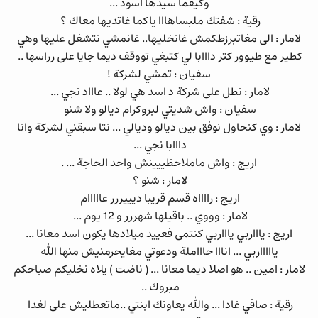
وكيفما سيدها اسود ...
رقية : شفتك ملبساهااا ياكما غاتديها معاك ؟
لامار : الى مغاتبرزطكمش غانخليها.. غانمشي نتشغل عليها وهي
كطير مع طيوور كتر دااابا لي كتبغي تووقف ديما جايا على رراسها ..
سفيان : تمشي لشركة !
لامار : نطل على شركة د اسد هي لولا .. عاااد نجي ...
سفيان : واش شديتي لبروكرام ديالو ولا شنو
لامار : وي كنحاول نوفق بين ديالو وديالي ... نتا سبقني لشركة وانا
دااابا نجي ...
اريج : واش ماملاحظييينش واحد الحاجة ... .
لامار : شنو ؟
اريج : رااااه قسم قريبا ديييررر عااااام
لامار : وووي .. باقيلها شهررر و 12 يوم ...
اريج : ياااربي ياااربي كنتمى فعييد ميلادها يكون اسد معانا ...
ياااااربي ... انااا حاااملة ودعوتي مغايحرمنيش منها الله
لامار : امين .. هو اصلا ديما معانا ... ( ناضت ) يلاه نخليكم صباحكم
مبروك ..
رقية : صافي غادا ... والله يعاونك ابنتي ..ماتعطليش على لغدا