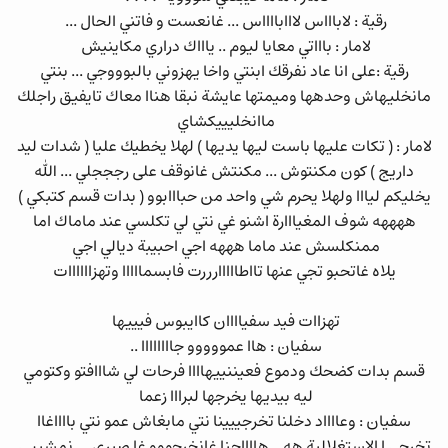
رقية : لاباااس لااابااااس ... غانعست و فاتني الحال ...
لامار : باااتي معايا ليوم .. ياااك دراري مكاينيش
رقية :على انا عاد نفرقك ابنتي واخا يهزوني بالبوووجي ... بنتي
مانخليهاش وحدهها وميمتها عايشة نبقا هناا معاك تايفيق راجلك
ماانخليييكشاي
لامار : ( تكات عليها باست ليها يديها ) لهلا يخطيك عليا ( شدات ليد
داريج ) كون مكنتوش ... مكنتش غانوقف على رجججلي ... الله
يخليكم ليااا ولهلا يحرم شي واحد من حبااابوو ( بدات قسم كتبكي )
ههههه شوف المغيااارة اشنو غي نتي لي تكلسي عند ماماك اما
ممنكلسش عند ماما هههه اجي احبيبة ديالي اجي
يلاه غاتحبو تجي عنها تااطااااارررت فابسمااااا وتهزاااااات
تهزاات فيد سفياااان كاايبوس فيييها
سفيان : هاا عمووووو جاااااااا ..
قسم بدات كضحك ودموع فعيننييهاااا فرحات لي شااافتو وكتومي
ليه بيديها يخرجها لبرااا زعما
سفيان : وعااااد دخلنا تخرجييينا نتي مابغاش عمو نتي بااااغاا
تخرجي ا الاستغلالية هه .. هااااحنا غانخرجووو غا صبري ....نمشييي