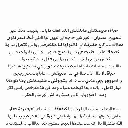
حياة : مييمكنش مانلفتش انتباااهك دابا .... بغييت منك غير
تلمييح اسفيان .. غير شي حاجة لي تبين ليا اانني فعلا نقدر نكون
معااك .. .. كاع هضرتك لي كاتقولها ليا مكنعرفش واش كتغزل بيا ولا
كضحك عليا .. بغيت غي شي تلميح جدي ... و شي نظرة منك لي
نحس براسي انثى .. نحس براسى فعل بنت كبيييرة ..
ناااضت ومشاات باتجاه لمكتب يلاه غادق وهي تجمع يدها عنها
حياة : لا لااااا لا .. صااافي مااانعييقش .. .دابا يخخخرررججج
راااسوووو يجي عندي .. ... دااابا يشووفني .. مكيمكنش يبقا هو هنا
نهار كامل .. ياك ديما كيقلب عليا .. وصاافي بلا منرخص راسي كتر
ويبدااا يقووولي تاني جييتي باااش توريني العكر ..
رجعاات لبوسط ديالها رجليها كيقفقفو بتوتر باغا تعرف ردة فعلو
فاش يشوفها مصايبة راسها واخا هي دايرة غي العكر كيجيب ليها
الله مكترااا بزاااف ... .. عندها البيرو مفتوح حدا لبااااب د المكتب د