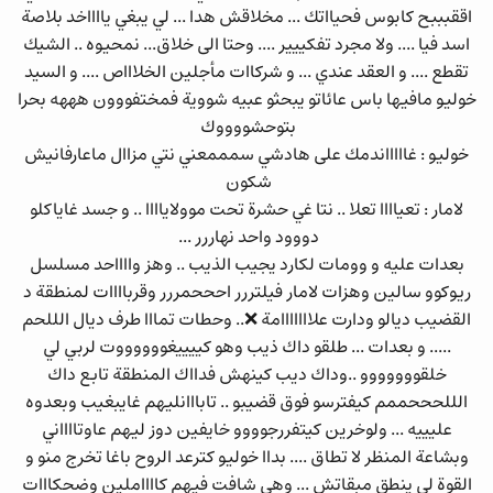
اققبببح كابوس فحيااتك ... مخلاقش هدا ... لي يبغي يااااخد بلاصة
اسد فيا .... ولا مجرد تفكييير .... وحتا الى خلاق... نمحيوه .. الشيك
تقطع .... و العقد عندي ... و شركاات مأجلين الخلاااص .... و السيد
خوليو مافيها باس عائاتو يبحثو عبيه شووية فمختفووون هههه بحرا
بتوحشووووك
خوليو : غاااااندمك على هادشي سمممعني نتي مزاال ماعارفانيش
شكون
لامار : تعياااا تعلا .. نتا غي حشرة تحت موولاياااا .. و جسد غاياكلو
دووود واحد نهاررر ...
بعدات عليه و وومات لكارد يجيب الذيب .. وهز وااااحد مسلسل
ريوكوو سالين وهزات لامار فيلتررر احححمررر وقرباااات لمنطقة د
القضيب ديالو ودارت علااااااامة ❌.. وحطات تمااا طرف ديال الللحم
..... و بعدات ... طلقو داك ذيب وهو كييييغووووووت لربي لي
خلقووووووو ..وداك ديب كينهش فدااك المنطقة تابع داك
الللحححممم كيفترسو فوق قضيبو .. تابااانليهم غايبغيب وبعدوه
عليييه ... ولوخرين كيتفررجوووو خايفين دوز ليهم عاوتااااني
وبشاعة المنظر لا تطاق .... بداا خوليو كترعد الروح باغا تخرج منو و
القوة لي ينطق مبقاتش ... وهي شافت فيهم كااااملين وضحكااات