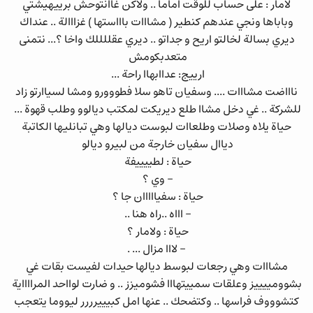
لامار : على حساب للوقت اماما .. ولاكن غاانتوحش برييهيشتي
وباباها ونجي عندهم كنطير ( مشااات باااستها ) غزااالة .. عنداك
ديري بسالة لخالتو اريح و جداتو .. ديري عقللللك واخا ؟... نتمنى
متعدبكومش
ارييج: عداابهاا راحة ...
ناااضت مشااات .... وسفيان تاهو سلا فطووورو ومشا لسياارتو زاد
للشركة .. غي دخل مشاا طلع ديريكت لمكتب ديالوو وطلب قهوة ...
حياة يلاه وصلات وطلعاات لبوست ديالها وهي تبانليها الكاتبة
دياال سفيان خارجة من لبيرو ديالو
حياة : لطييييفة
- وي ؟
حياة : سفيااااان جا ؟
- اااه ..راه هنا ..
حياة : ولامار ؟
- لااا مزال ... .
مشااات وهي رجعات لبوسط ديالها حيدات لفيست بقات غي
بشوومييييز وعلقات سمييتهااا فشوميزز .. و ضارت لوااحد المرااااية
كتشوووف فراسها .. وكتضحك .. عنها امل كبيييرررر ليووما يتعجب