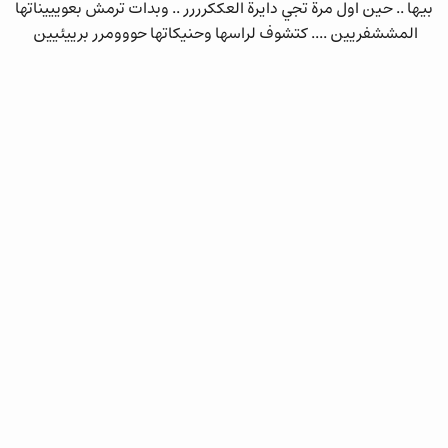
بيها .. حين اول مرة تجي دايرة العككرررر .. وبدات ترمش بعويييناتها
المششفريين .... كتشوف لراسها وحنيكاتها حووومرر برييئيين