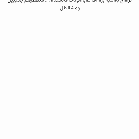
لزااااج بااانليه بزااااف داابااالونات فالسماااء .. منظظرهم جميييل
ومشاا طل