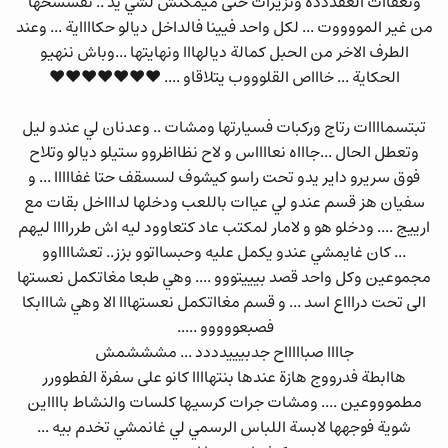
وتعقاات العقدددة وتزيرات حتى ميمكنش لشي يد .. تفسسخها
من غير المووووت ... لكل واحد فيينا فالداخل ديالو حكااااية ... وعند
الطرف الاخر من الحبل كمالة ديالهااا ونهايتها ...وباش ننهيو
الحكاية ... خاااص القلوووب يتلاقاو .... ❤❤❤❤❤❤❤
تبتسماااات رتاج وركبات فسيارتها ومشات .. وعدنان لي عندو ليل
وتعطل الحال ...جاااه نعااااس و لاح نظااظروو ستيلو ديالو وتلاح
فوق سريرو داير يدو تحت راسو كيشوف لسسقف حتا غفااااا ... و
سفيان هز قسم عندو لي عياات باللعب ودخلها لداااخل بقات مع
ارييج .... ودخلو هو و لامار لمكتب عاد كتعاوود ليه اش طرراااا ليهم
... كان غايمشي عندو يكمل عليه وحبسااتوو بزز.. تعشااااوو
مجموعين وكل واحد قصد بيييتووو .... وهي طبعا مغاتكمل نعستها
الى تحت دراااع اسد ... و قسم مغااتكمل نعستهااا الا وهي شااابكا
فصبعووووو .....
جاااا صباااااح جدبيييدددد ... مشششمش
هاابطة فدرووج هازة عندها بنتهاااا كانو على سفرة الفطوورر
مطموووعين .... ومشات جرات كرسيها كلسات والنشاط بااااين
شوية فوجهها لابسة اللباس الرسمي لي غانمشي تخدم بيه ...