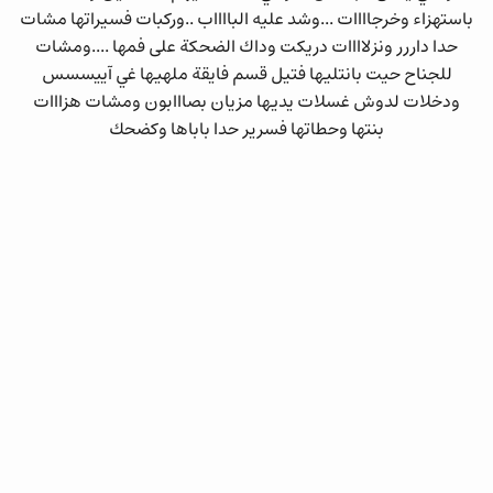
باستهزاء وخرجاااات ...وشد عليه البااااب ..وركبات فسيراتها مشات
حدا داررر ونزلاااات دريكت وداك الضحكة على فمها ....ومشات
للجناح حيت بانتليها فتيل قسم فايقة ملهيها غي آييسسس
ودخلات لدوش غسلات يديها مزيان بصااابون ومشات هزااات
بنتها وحطاتها فسرير حدا باباها وكضحك