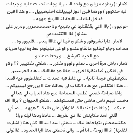
لامار : ( ربطوه مزيان مع واحد ااسارية وجات تحنات عليه و جبدات
ليه حنكووو ) ووهنا فين ادوز لييييلتك اخليخيييل .... و هنااا فين
غدخل ليك اساااابعة لتاااااريخ هههه ...
خوليوو : ( بااااااغي يقققتلها غي بعينيه ولا حمممممرررر ومزير على
سنانو ) غااااااتتندددمي
لامار : دابا نشووفووو شكون فينا لي غااااايندم ...قلبووووه ...
بعدات وجاو كيقلبو مالقاو عندو والو غي تيليفونو عطاوه ليها ضرباتو
مع الحيط تفرشخ ....و رجعات عندو
لامار : باش مرة اخرى .. تعلم ولووو تفكرر .... شفتي تفكييير ؟؟ ولاو
غي تفكررر فيا بنظرة اخرى ... هظا هو عقااابك .. هاد العريييين
مكيعطيش فرصة تانية .. لي غلط فيه عمدت ... كنغلطووو فيه قصدا
... هنااا غتكلس مع هاد الكلاب لي بحالك حتاااا يرررجع ليييييكم ...
واخا صراحة خصني نطلب السماحة من هاد الذياب لي هنا لي
دخلت ليهم ناس ماشي حتى فمستواهم .. شفتو الحيوان ؟ بزاااااف
عليكم .. ( وقفات ) عندبالك غانوافق على طلبك ؟ هههه .... صافي
قلتي اسد مكاينش غااادي نغررها ... غانعاودها ليك ويلا
مكتسمعش نتهاجاها ليك ... شفتي اسد ! سااااااكني هنا ( اشارت
لقلبها ) انااااا زوجة .. انا أم ... والى تخطتي معاااايا الحدود .. غاانولي