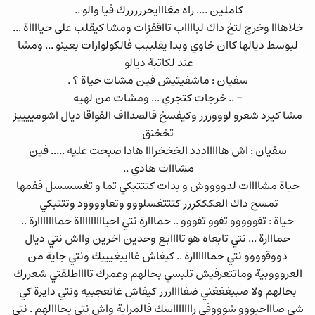
كاملين .... راه مغااايحرررررك فيا والو ..
خلاهااا وخرج لتخ داك لبااااب تااقفزات ومشا كيقلب على حيااااة ...
لبوسط ديالها كاان خاوي وبدا يقلببب فالكولوارات بعينو ... ومشا
عند لكاتبة ديالو
سفيان : ماشفيتيش فين مشات حياة ؟ .
- .. خرجات كتجري ... ومشات من لهيه
مشا كيرد شعرو لوووررر وكيفسخ فالصدااف الفواقا ديال اشومييييز
تخخنق
سفيان : اش هاااااددد الخخخرااا هادا صبحت عليه ..... فين
مشااات هادي ..
حياة مشاااات لدووووش و بدات كتتتبكي تما و تغسسسل ففمها
تمسح داك العكككررر كتتتغسلووو وتعاوووود وتتتبكي
حياة : تفووووو تفوو تفووو .. حمااارة نتي احياااااااااة حمااااااارة ..
حمااارة ... نتي تابعاه هو تاااابع وحدين اخرين وااش نتي ديال
دووقوووو نتي حماااااارة .. كيفاش غاايبغيييك ونتي جاية من
العروووبية وماتتعرفيش تلبسي بحالهم وعمرك تااااطلقتي شعررك
بحالهم ولا صببغغغني ضفااااررر كيفاش غاتعجبيه ونتي دايرة كي
شي صاااحبووو شوووفي راااااااسك فالمراية واش نتي بحااالهم . نتي