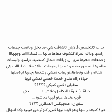
بدات كتنخصص فالارض تاشافت شي حد دخل وناضت جمعات
راسها وداك المراة كتشوف معاها مالها .... غسلااااات وجههااا
وجمعات شعرها مزيااان وبقات شحال كتتضبط فراسها ولبسات
نظاظرها الطبين يخبييو عينيها وخرجات ..يالاه حلااات لباااب هي
تلقااه واقف وتجاهلاتو بغات تمشي وشدها رجعها لبلاصتها
حياة : رااه عندي خدمة خصني نمشي ليها
سفيان : كنتي كتبكي ؟؟؟؟؟
حياة : ( بنبرة دالبكاء ) وعلاش غااااااااااانبكي
قرب عندها عينو فيها مباشرة ...
سفيان : معجبكش المنظررر ؟؟؟؟
حياة كتبعد راسها وهو قرب ليها كتررر كتوتر من عينيه ولاد ابتهال