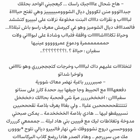
- هاح شحال عااااجبك راسك ... كيعجبني الواحد بحللك
جبدااتووو منن لكووول ديال الشووومبيييييز وهي تفتح حيااااة
لباااااب و نقزاات داااك البنت مخلوعة نزلات على لبييرو كتششد
فالصداااف ديال الشوميز وهو غي كيرمش معرف راسو باش تبللااا...
وحياة تكلااااشاااااات واقفة فلبااب وشادة على لبواااني ولات
حمممممممرة ودموع عمرووووو عينيها
سفيان : حيااة ؟ .!؟؟؟؟؟؟؟؟..
لتخلاااات عليهم داك لباااااب وخرجات كتجججررري وهو نااااض
ولوخرا شداتو
- صببررررر باغية نهضر معاك شووية
دفععهااااا مع الحييط وجا جيفها بيد ححدة كارز على سنانو
سفياااان : اخخخخررررر مرة شي قححبة بحاالك دخخخخل
تتتتتقحححححبن علياا .. ولي بغااا يعرف بلاصة تقحححبين
نسيييفطو ليها ... هادي بلاصة الخخخخدمة .. يمكن صبحتي
مدوخة وتغلاطات ليك مع فييين بتي هاد ليلة ... جمممعي كررررك
ووووحسبي دروج نشوووفك شي نهار فالبيرو ديالي نلوح *بووون
مك من سرررجم .. وهاد الصدر هادا ررضع كلاب البركاسااات