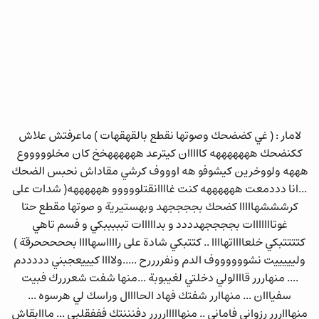
لامار : ( غي كضضحك وصوتها نقطع بالقهقهات ) ماعرفتش علاش
ككنضحك هههههههه كااااان كيترعد ههههههخخ كان مخلوووووع
هههه ولووخرين كيشوفو هه اوووف كرشي مقاداش نحبس الضحك
...انا دددمعت ههههههه كنت غاااانقتلووووو ههههههه( شدات على
كرشششهااااا كضحك بججججهد وبهستيرية و صوتها مقطع حتا
غوتااااااات بججججهدددد و بدااااات تبببببكي و فسم تاهي
كتتتتبكي خلعااااتهاااا .. كتتبكي شادة على رااااسهاااا بحححححرقة )
وليييييت نشووووووف الدم ونفررررح .....ولاااا كيييعجبني دددددم
.... منهاررر قااالولي دخلتي لغيبوبة ...منها شفت شعرررك فبيت
سفيااان ... منهاارر شفتك فهاد الحاااال وراسك لي هرسوه ...
منهاااررر رزواني فاماني .. منهااااارررر دفنننتك فففقلبي ... مااابقاش