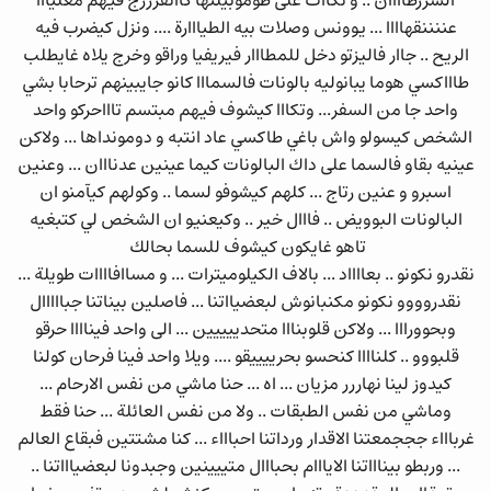
السررطاااان .. و تكاات على طوموبيلتها كااتفرررج فيهم معليااا
عننننقهاااا ... يوونس وصلات بيه الطيااارة .... ونزل كيضرب فيه
الريح .. جاار فاليزتو دخل للمطااار فيريفيا وراقو وخرج يلاه غايطلب
طاااكسي هوما يبانوليه بالونات فالسمااا كانو جايبينهم ترحابا بشي
واحد جا من السفر... وتكااا كيشوف فيهم مبتسم تاااحركو واحد
الشخص كيسولو واش باغي طاكسي عاد انتبه و دومونداها ... ولاكن
عينيه بقاو فالسما على داك البالونات كيما عينين عدنااان ... وعنين
اسبرو و عنين رتاج ... كلهم كيشوفو لسما .. وكولهم كيآمنو ان
البالونات البوويض .. فااال خير .. وكيعنيو ان الشخص لي كتبغيه
تاهو غايكون كيشوف للسما بحالك
نقدرو نكونو .. بعااااد ... بالاف الكيلوميترات ... و مساافاااات طويلة ...
نقدروووو نكونو مكنبانوش لبعضيااتنا ... فاصلين بيناتنا جبااااال
وبحوورااا ... ولاكن قلوبنااا متحدييييين ... الى واحد فيناااا حرقو
قلبووو .. كلناااا كنحسو بحرييييقو .... ويلا واحد فينا فرحان كولنا
كيدوز لينا نهاررر مزيان ... اه ... حنا ماشي من نفس الارحام ...
وماشي من نفس الطبقات .. ولا من نفس العائلة ... حنا فقط
غرباااء جججمعتنا الاقدار ورداتنا احباااء ... كنا مشتتين فبقاع العالم
... وربطو بيناااتنا الايااام بحبااال متييينين وجبدونا لبعضياااتنا ..