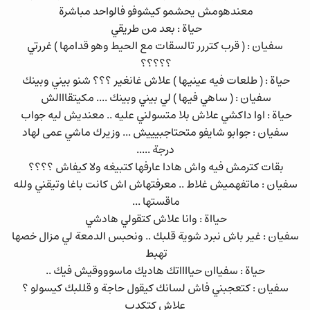
معندهومش يحشمو كيشوفو فالواحد مباشرة
حياة : بعد من طريقي
سفيان : ( قرب كتررر تالسقات مع الحيط وهو قدامها ) غررتي
؟؟؟؟؟
حياة : ( طلعات فيه عينيها ) علاش غانغير ؟؟؟ شنو بيني وبينك
سفيان : ( ساهي فيها ) لي بيني وبينك .... مكيتقااالش
حياة : اوا داكشي علاش بلا متسولني عليه .. معنديش ليه جواب
سفيان : جوابو شايفو متحتاجبيييش ... وزيرك ماشي عمى لهاد
درجة .....
بقات كترمش فيه واش هادا عارفها كتبيغه ولا كيفاش ؟؟؟؟
سفيان : ماتفهميش غلاط .. معرفتهاش اش كانت باغا وتيقني ولله
ماقستها ...
حيااة : وانا علاش كتقولي هادشي
سفيان : غير باش نبرد شوية قلبك .. ونحبس الدمعة لي مزال خصها
تهبط
حياة : سفياان حيااااتك هاديك ماسوووقيش فيك ..
سفيان : كتعجبني فاش لسانك كيقول حاجة و قللبك كيسولو ؟
علاش كتكدب