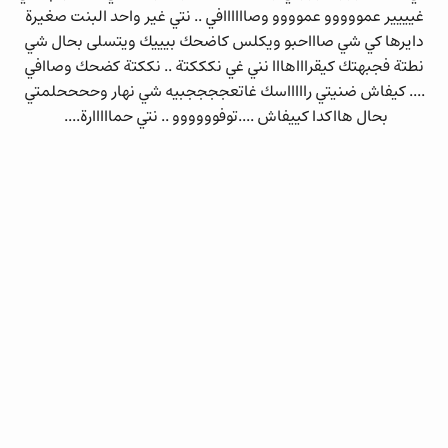
غيييير عمووووو عموووو وصاااااافي .. نتي غير واحد البنت صغيرة
دايرها كي شي صاااحبو ويكلس كاضحك بيييك ويتسلى بحال شي
نطتة فجبهتك كيقراااهااا نني غي نكككتة .. نككتة كضحك وصاافي
.... كيفاش ضنيتي راااااسك غاتعججججبيه شي نهار وححححلمتي
بحال هااكدا كييفاش ....توفوووووو .. نتي حمااااارة....