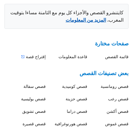
كايتنشرو القصص والأجزاء كل يوم مع الثامنة مساءا بتوقيت
المغرب،
المزيد من المعلومات
صفحات مختارة
قائمة القصص
قاعدة المعلومات
إقتراح قصة
بعض تصنيفات القصص
قصص
رومانسية
قصص
كوميدية
قصص
سفالة
قصص
رعب
قصص
حزينة
قصص
بوليسية
قصص
أكشن
قصص
دراما
قصص
تشويق
قصص
غموض
قصص
هورنوغرافية
قصص
قصيرة