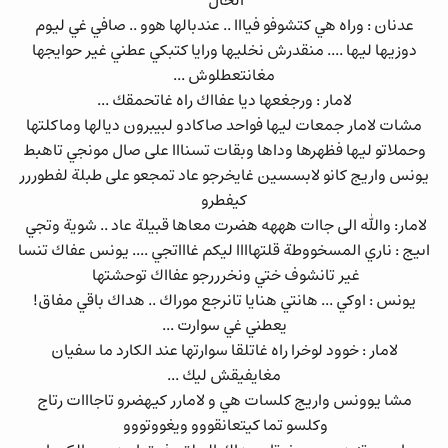
الحال
عدنان : وراه هي كتشوفو فيااا .. عندبالها هوو .. صافي غي ليوم
دوزيها ليها .... منقدرش نخليها ورايا كتبكي عطني غير حوايجها
مغانتعطلوش ...
لامار : ورجغعها ديا عفااك راه غاتحمقك ...
مشات لامار جمعات ليها فواحد صاكادو لبيبرون ديالها وماكلتها
وحملاتو ليها فظهرها وداها وبقات تسنااا على صال مونجي تاهبط
يونس واريج كانو لابسسين غايخرجو عاد تمجعو على طبلة لفطوررر
كيفطرو
لامار: والله الى جاات هههه هضرت معاها قبيلة عاد .. شوية وتجي
اىيج : ناري المسخووطة قلتهاااا ليكم غاااتجي .... يونس عفاك تنسا
غير تانشوف ختي ونخرررجو عفااك توحشتها
يونس : اوكي ... هانتي هنايا تانرجع موراك .. هداك باقي مفاق!
يعطني غي سوارت ...
لامار : خوود لوخرا راه غاتلقا سوارتها عند الكارد ما سفيان
مغايفيقش ليك ...
مشا يوونس واريج كلسات هي و لامارر كيهضرو تاجااات رتاج
وكلسو تما كيتعانقووو ويغووتووو