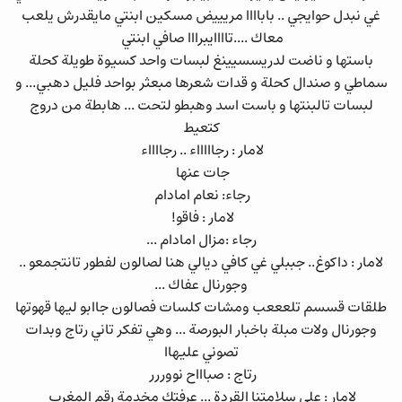
غي نبدل حوايجي .. باباااا مريييض مسكين ابنتي مايقدرش يلعب
معاك ....تاااايبرااا صافي ابنتي
باستها و ناضت لدريسسيينغ لبسات واحد كسيوة طويلة كحلة
سماطي و صندال كحلة و قدات شعرها مبعثر بواحد فليل دهبي... و
لبسات تالبنتها و باست اسد وهبطو لتحت ... هابطة من دروج
كتعيط
لامار : رجاااااء .. رجااااء
جات عنها
رجاء: نعام امادام
لامار : فاقو!
رجاء :مزال امادام ...
لامار : داكوغ.. جببلي غي كافي ديالي هنا لصالون لفطور تانتجمعو ..
وجورنال عفاك ...
طلقات قسسم تلعععب ومشات كلسات فصالون جاابو ليها قهوتها
وجورنال ولات مبلة باخبار البورصة ... وهي تفكر تاني رتاج وبدات
تصوني عليهاا
رتاج : صباااح نووررر
لامار : على سلامتنا القردة ... عرفتك مخدمة رقم المغرب