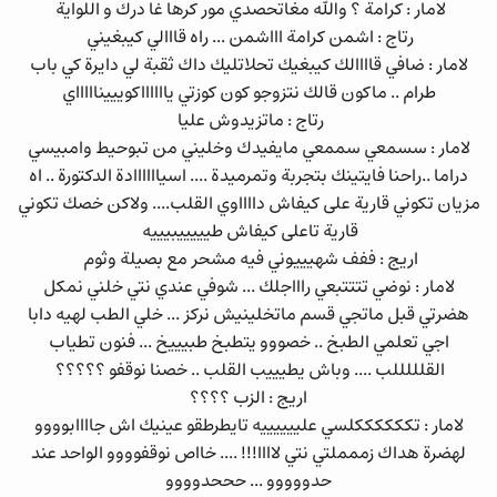
لامار : كرامة ؟ والله مغاتحصدي مور كرها غا درك و اللواية
رتاج : اشمن كرامة اااشمن ... راه قااالي كيبغيني
لامار : ضافي قاااالك كيبغيك تحلاتليك داك ثقبة لي دايرة كي باب
طرام .. ماكون قالك نتزوجو كون كوزتي يااااااكويييناااااي
رتاج : ماتزيدوش عليا
لامار : سسمعي سممعي مايفيدك وخليني من تبوحيط وامبيسي
دراما ..راحنا فايتينك بتجربة وتمرميدة .... اسياااااادة الدكتورة .. اه
مزيان تكوني قارية على كيفاش دااااوي القلب.... ولاكن خصك تكوني
قارية تاعلى كيفاش طيييييبيييه
اريج : ففف شهيييوني فيه مشحر مع بصيلة وثوم
لامار : نوضي تتتتبعي راااجلك ... شوفي عندي نتي خلني نمكل
هضرتي قبل ماتجي قسم ماتخلينيش نركز ... خلي الطب لهيه دابا
اجي تعلمي الطبخ .. خصووو يتطبخ طبيييخ ... فنون تطياب
القلللللب .... وباش يطيييب القلب .. خصنا نوقفو ؟؟؟؟؟
اريج : الزب ؟؟؟؟
لامار : تككككككلسي علييييييه تايطرطقو عينيك اش جاااابوووو
لهضرة هداك زممملتي نتي لاااا!!! .... خااص نوقفوووو الواحد عند
حدووووو ... حححدوووو