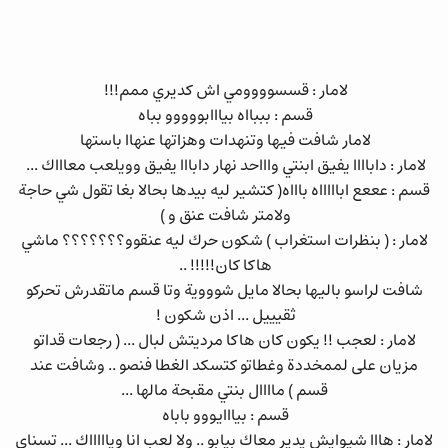
لامار : قسسوووومي اش كديري ممم!!!
قسم : بببااه بيااابووووو بباه
لامار شافت فيها وتنهدات وهزاتها عنهاا باستها
لامار : داباااا يفيق ابنتي واااحد نهار دابااا يفيق وويلعب معاااك ...
قسم : عععع اباااااه باااه( كتشير ليه بيدها بحالا بغا تقول شي حاجة
ولامتر شافت عنق و )
لامار : ( بنظرات استغراب ) شكون حرك ليه عنقوو؟؟؟؟؟؟؟ ماشي
هاكا كان!!!!! ..
شافت لراسو باليها بحالا مايل شوووية وتا قسم ماتقدرش تحركو
ثقيييل ... اذن شكون !
لامار : لعجب !! يكون كان هاكا مرديتش لبال ... ( رجعات قداتو
مزيان على لممخددة وغطاتو كتسكد الغطا فنصو .. وشافت عند
قسم ) ماااال بنتي مقبحة مالها ...
قسم : بيااايووو باباه
لامار : هااا شيوايش يدير معاك بيابو .. ولا لعب انا وياااااك ... تسناي