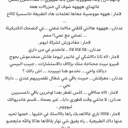
غاتهناي ههههه شوف كي خنزرااات هعه
لامار : هههه مووصيبة معاها تعلمات هاد الطبيعة خاسسرة كاااع
...
عدنان : ههههه هاانتي قلقتي ماااما شفتي ...غي كنضحك الكتيكيتة
... تمشي مع عمي!! ممم
لامار : مغادوزش لشركة ليوم .
عدنان : لااا لاااا لااا .. غانخدم غي من داري
لامار : ااه تانا داااشكي لي غانيدر ليوما علاش منخدموش بجوج
فبيرو نييت محتاجة منك بزاااف دالاستشارات .. جيبب البيسي
ديالك واجي ... نخدمو هنا نييييت .... اش بالك ؟
عدنان : معرفتش .. حييت باقي شي شغال نقضيييهم عندي ... دابااا
نجي ...
لامار : اااه صااافي ....كلس تفطر بعدا لوخرين باقي ناعسبيين
عدنان : لا ماشي وقت فطوري دابا... غير بصحة ...قسم غانديهالك
ليوووم ..
لامار : لاااااا ناري غاااتعدبك راها بااااسلة غي خليها .. خصها تحيد
منها داك الطبيعية .. راه يفيق شي نهار يلاقاها هاكا والله مايعجبو