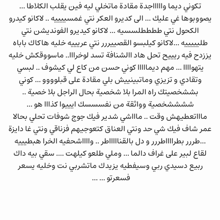
تكوني ديما واااااجدة مقادة ماتخلي ليه فين يقلب الكلاطا ...
يصووبوها غي عليك ... الى كديرو العكر نتي غمسييييه .. لاكانو كيدرو
الكحول نتي ططططلسسيه ... لاكانو كيديرو الفونديشن نتي
طليييييه ...لاكانو كيلبسو القصييررر نتي عريييه خليه هاكاك باباه
يززدح فيه ريييح تحل هاد االشنافة تسد لوخرااا.. ماسووقكش خليه
يتهواااا ... مهم ديمااااا كوني حسن من كاع لي كيشوف .. لبسي
وتقادي و تزيزي وماتبينييش بلي مقادة على قبلوووو ... كوني
بششخصيتك راه المرا بلا شخصية بحال الراجل بلا خصية ..
ششششخصية وواثقة من نفسسسك ايييوا كذااا هو ...
ماااتعطيهش وقت .. ماااشي شدير فيك جوج شوفات تحلي بحالا
عمر شاف فيك شي حد ونتي العناق كتعوجيهم فزناقي ونتي غا دايزة
...طررر بطرااااطررر و دل بالقناااااطر .. وااااشحفيه الخرا هبطيييه
لقاع لبير على غراف دالما ... وملي طلعو كيلهت .... سقي بيه داك
ربيع دسيدي ربي وسيفطيه يزيدك ماتشربي نت وخليه يسعر
فسعرتو ... ...