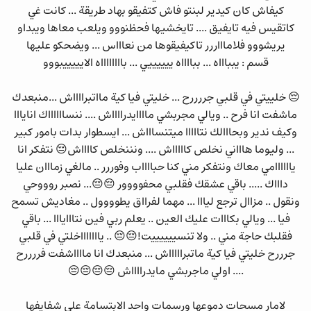
كيفاش كان كيدير لبنتو فاش كتفيقو بهاد طريقة ... كانت غي
كاتقيس فيه تايفيق .... تايخشيها فحظنووو ويلعب معاها ويبداو
يريشووو فلاماااررر تاكيفيقوها من نعاااس ... ويضحكو عليها
قسم : يبباااه ... ببااااه ييييييي ... بااااااااه الايييييبووو
😔 خلييتي في قلبي جررررح ... خليتي فيا كية مااتبرااااش ...منبعدك
ماشفت انا فرح .. ويالي مجربشي ماااايدرااااش .... ننسااااااك انايااا
وكيف ندير وبحااالك نتااااا ميتنساااش ... ايسطوار بدات بامور كبير
... وليوما هاااني نخلص كاااااش .... ونننخلص كااااش😔 نتفكر انا
ياااااامي معاك ونتفكر مني كنا حبااااب وفوررر .. مالغي زمااان عليا
داااك ..... باقي عشقك فقلبي محفوووور 😔😔... نصبر روووحي
ونقول .. مزاال ترجع ليااا ... مهما لفرااق يطوووول .. مغاديش تسمح
فيا ... ويالي بكااات عليك العين .. يعلم ربي فين نتااايااا ... باقي
فقلبك حاجة مني .. ولا تنسييييييت!😔😔 .. ياااااااخلتي في قلبي
جرررح خليتي فيا كية ماتبراااااش ... منبعدك انا مااااشفت فررررح
.... اولي ماجربشي مايدرااااش 😔😔😔😔
لامار مسحات دموعها ورسمات واحد الابتسامة على شفايفها