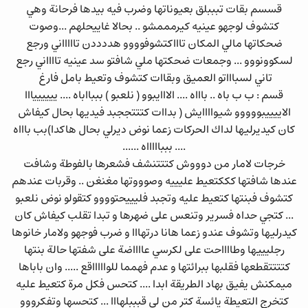
قسسم بقات تبببلق بعيوناتها وضرب فيه بيدها فرحانة وهي
كتشوف لوجهو عينيه كيرمممشو .. بحالا غاييحلهم ...وصوت
ضحكاتها مالي المكان تاااكتشوفوووو هددددن تاااااني ورجع
لسكوونووو ... وجمعات ضحكتها ملي شافتو سد عينيه تااااني رجع
تاني لسباااتو العميق وبقاات كتشوف وتعيط بامل فارغ
قسم : ب ب باه .. باااه .... الااايبوو ( نلعبو ) بببااباه .... ييييييااا
الاييييبووووو شيواااايش ( بداات كتتتججبد فيديها بحال كيفاش
كان كيديرليها لداك الحركات زعما نوض ديرلي بحال هاكدا)بب باااه
.... ببباااااه ......
خرجات لامار من دوووش كتتتنشف فشعرها بالفوطة وشافت
عندها شافتها كككتعيط عليييه وصوووتها مغنغن .. وقربات عندهم
كتشوف فبنتها كتعيط عليه وتجبد فليييحتوووو كتقولو نوض نلعبو
... كتجي حداه فسرير وتنعس على ضهرها و تبدا تقلب كيفاش كان
كيدرليها وتشوف عندو زعما هانا درتهااا و ضرب فوجهو ولامار خانوها
رجليييها وطااااحت على لكرسي عااااضة على شفتها حالة بنتها
كتتتتقطعها فقلبها ببرائتها و عدم فهمما للواااااقع ..... وان باباها
ميمكنش يفيق بهاد الطريقة ابدا .... كتحس فكل مرة كتعيط عليه
كتخرج التعيطة يائسة كتر من لي قبببلهااا ... كتحسها وتفكرووو