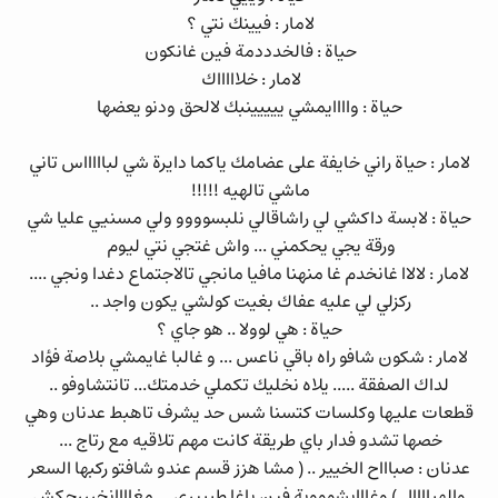
لامار : فيينك نتي ؟
حياة : فالخدددمة فين غانكون
لامار : خلاااااك
حياة : واااايمشي ييييينبك لالحق ودنو يعضها
لامار : حياة راني خايفة على عضامك ياكما دايرة شي لباااااس تاني
ماشي تالهيه !!!!!
حياة : لابسة داكشي لي راشاقالي نلبسوووو ولي مسنيي عليا شي
ورقة يجي يحكمني ... واش غتجي نتي ليوم
لامار : لالاا غانخدم غا منهنا مافيا مانجي تالاجتماع دغدا ونجي ....
ركزلي لي عليه عفاك بغيت كولشي يكون واجد ..
حياة : هي لوولا .. هو جاي ؟
لامار : شكون شافو راه باقي ناعس ... و غالبا غايمشي بلاصة فؤاد
لداك الصفقة ..... يلاه نخليك تكملي خدمتك... تانتشاوفو ..
قطعات عليها وكلسات كتسنا شس حد يشرف تاهبط عدنان وهي
خصها تشدو فدار باي طريقة كانت مهم تلاقيه مع رتاج ...
عدنان : صباااح الخيير .. ( مشا هزز قسم عندو شافتو ركبها السعر
والهباااال ) وغااابشوووية فين باغا طيييري ... مغاااانخرررجكش