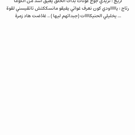
اريج : تزيدي جوج غوتات بداك الحلق يفيق اسد من الكوما
رتاج : ياااااودي كون نعرف غواتي يفيقو مانسككتش تاتقيسني لقوة
... يخليلي الحنيكاااات (جبداتهم ليها ) .. غلاضت هاد زمرة