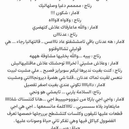
رتاج : ممممم دغيا وصلهاليك
لامار : شكون !!!
رتاج : ولاواه لاواااه
لامار : والله ماعارفاك علاش كتهضري
رتاج : عدنااان
لامار : هه عدنان باقي تامششفتو عاد ناااعس .. قالتهاليا رجاء ... هي
قوليلي تشاااوفتوو
رتاج : يييه ...والله يخليها مشاوفة هههه
لامار : وعلاش مشيتي آ لخراااا توحشتك علاش ماقتليهاليش
رتاج : كنت بغيت نديرها ليكم سوبرايز فصبح .. ملي مشيت لبيت
ننعس لقيت تماك عدنان ..قلنا شي هضرة ديرونجاااتني ومشيت
لامار : داابااااا تكوني عندي بغيت اصغر تفصيل
رتاج: السلامة ياربي ... تايمشي هو ونجي
لامار : واجي اجي باركا من تبوووحييييط اجي ...هانا كتتسناك شلااااا
مايتعاود يلاه سسسربي .. تااااكلمة مانسمعها .. اجي هي اجي
قطعات عليها تليفون وكلسات كتششطح برررجلها خصصها تعرف
الفضوول كياكل فيها وهي تفكر تاني حياة وصونات عليها .
حياة : وييي لامار