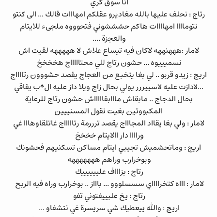
انا سوق كري
رتاج : نحلف عليها بالله مغاديرو عقلكم امهااات قالك ... الى كنتو
نتوماااا امهاااات هاكم حشششوني فتحوووه ملجىء للايتام
والعجزة ....
لامار :هههنههه لاكان فيه تيساع علاش لا هههههه لقيت اش
نسميييوه ... حشون رتاج للي محتاااااج هخخخخ
اريج : زيدو قربو .. لي بغا يتخبع من العجاج يقصد حشووون رتااااج
...لادازت عليه لاسييررر يولي بحال زاج ويلا داز عليه ال*ب يقاقي
بحال الدجاج .. مابقاش مااابقاااااش حشون رتاج للرعاية
المكبووتين بغيت نقول المسنييين
لامار : ولي بغا يقااد المجاااج يقصد ترررمة رتاااااج غاتلقاوهااا غي
وراااا دار االايتام خخخخ
اريج : وماتحشميش تجيبي ايتام مساكن تسكنيهم فحشونك
وبوخرارب وراهم هههههههه
رتاج : بزاااف علييييييك
لامار : اااه كتخرااااي سسسلووو ... باااز .. بوخرارب وراه فيه الربح
رتاج : يخ عليييفتوني تفو
اريج : والله ييعطيك شي سريسرة غي نتشفاو ...