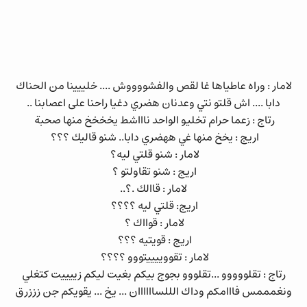
لامار : وراه عاطياها غا لقص والفشووووش .... خلييينا من الحناك
دابا .... اش قلتو نتي وعدنان هضري دغيا راحنا على اعصابنا ..
رتاج : زعما حرام تخليو الواحد ناااشط يخخخخ منها صحبة
اريج : يخخ منها غي ههضري دابا.. شنو قاليك ؟؟؟
لامار : شنو قلتي ليه؟
اريج : شنو تقاولتو ؟
لامار : قاالك .؟..
اريج: قلتي ليه ؟؟؟؟
لامار : قوااك ؟
اريج : قويتيه ؟؟؟
لامار : تقووييييتووو ؟؟؟؟
رتاج : تقلووووو ...تقلووو بجوج بيكم بغيت ليكم زييييت كتغلي
ونغمممس فااامكم وداك الللساااااان ... يخ ... يقويكم جن زززرق