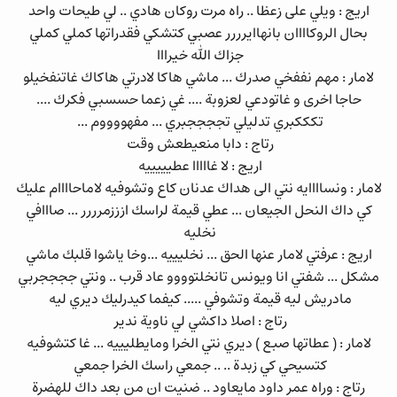
اريج : ويلي على زعظا .. راه مرت روكان هادي .. لي طيحات واحد
بحال الروكاااان بانهاايرررر عصبي كتشكي فقدراتها كملي كملي
جزاك الله خيرااا
لامار : مهم نففخي صدرك ... ماشي هاكا لادرتي هاكاك غاتنفخيلو
حاجا اخرى و غاتودعي لعزوبة .... غي زعما حسسبي فكرك ....
تكككبري تدليلي تججججبري ... مفهووووم ...
رتاج : دابا منعيطعش وقت
اريج : لا غااااا عطيييييه
لامار : ونساااايه نتي الى هداك عدنان كاع وتشوفيه لاماحاااام عليك
كي داك النحل الجيعان ... عطي قيمة لراسك ازززمرررر ... صااافي
نخليه
اريج : عرفتي لامار عنها الحق ... نخليييه ...وخا ياشوا قلبك ماشي
مشكل ... شفتي انا ويونس تانخلتوووو عاد قرب .. ونتي ججججربي
مادريش ليه قيمة وتشوفي ..... كيفما كيدرليك ديري ليه
رتاج : اصلا داكشي لي ناوية ندير
لامار : ( عطاتها صبع ) ديري نتي الخرا ومايطليييه ... غا كتشوفيه
كتسيحي كي زبدة .. .. جمعي راسك الخرا جمعي
رتاج : وراه عمر داود مايعاود .. ضنيت ان من بعد داك للهضرة