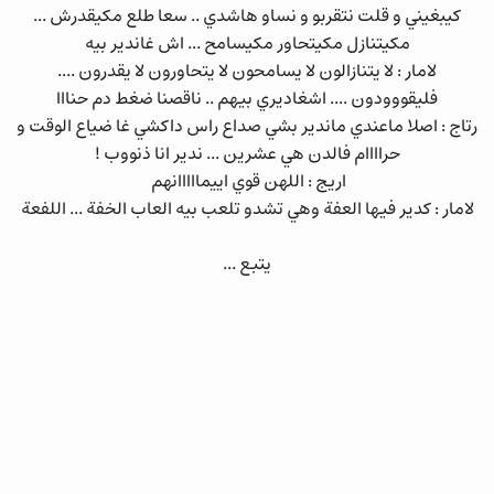
كيبغيني و قلت نتقربو و نساو هاشدي .. سعا طلع مكيقدرش ...
مكيتنازل مكيتحاور مكيسامح ... اش غاندير بيه
لامار : لا يتنازالون لا يسامحون لا يتحاورون لا يقدرون ....
فليقووودون .... اشغاديري بيهم .. ناقصنا ضغط دم حنااا
رتاج : اصلا ماعندي ماندير بشي صداع راس داكشي غا ضياع الوقت و
حراااام فالدن هي عشرين ... ندير انا ذنووب !
اريج : اللهن قوي اييمااااانهم
لامار : كدير فيها العفة وهي تشدو تلعب بيه العاب الخفة ... اللفعة
يتبع ...