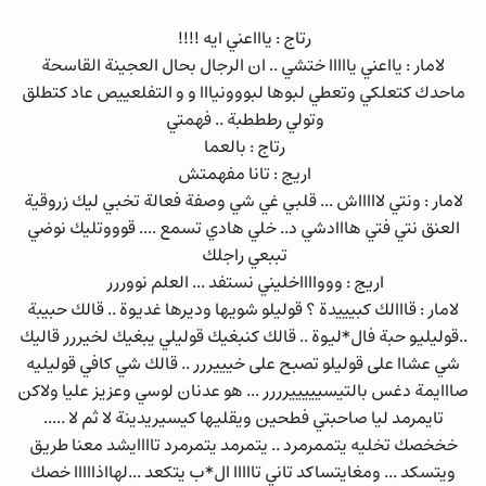
رتاج : ياااعني ايه !!!!
لامار : يااعني يااااا ختشي .. ان الرجال بحال العجينة القاسحة
ماحدك كتعلكي وتعطي لبوها لبووونيااا و و التفلعييص عاد كتطلق
وتولي رطططبة .. فهمتي
رتاج : بالعما
اريج : تانا مفهمتش
لامار : ونتي لاااااش ... قلبي غي شي وصفة فعالة تخبي ليك زروقية
العنق نتي فتي هااادشي د.. خلي هادي تسمع .... قوووتليك نوضي
تببعي راجلك
اريج : وووااااخليني نستفد ... العلم نووررر
لامار : قااالك كبيييدة ؟ قوليلو شويها وديرها غديوة .. قالك حبيبة
..قوليليو حبة فال*ليوة .. قالك كنبغيك قوليلي يبغيك لخيررر قاليك
شي عشاا على قوليلو تصبح على خيييررر .. قالك شي كافي قوليليه
صااايمة دغس بالتيسيييييرررر ... هو عدنان لوسي وعزيز عليا ولاكن
تايمرمد ليا صاحبتي فطحين ويقليها كيسيريدينة لا ثم لا .....
خخخصك تخليه يتممرمرد .. يتمرمد يتمرمرد تاااايشد معنا طريق
ويتسكد ... ومغايتساكد تاني تااااا ال*ب يتكعد ...لهااذااااا خصك