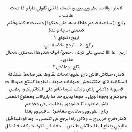
لامار : واااحنا مقووييييييين خصك غا نتي تقواي دابا واذا عمت
هانت ..
رتاج : ( ساهية فيهم حاطة يدها على حنكها ) وليييت غاكنشوفكم
كنتمنى حاجة وحدة
اريج : تقواي ؟
رناج : لا ... نرجع لخضية ابي ...
اريج : غاااااا كلسي على كرك ... خصية ابوك شدوها المخنزن شحال
هادي ..
رتاج : وعلاش ؟
لامار : حيتاش فاش دارو عليها ابحاث لقاوها غير صالحة للكثافة
السكانية لانها مكتنتجش حيوانات منوية .. لقاوها كتنتج حيوناااات
قحبوية داكشي باش ولدكم نتوما خافو على التكاثر يكون بنفس
وجوهم يا وجوه الويل ...هوما يديرو حداها باريااات وممنوع اللمس
باش مايقرب تا حشووون يطليشارجي وجوهم
رتاج : تفووووو معامن معاشرة .... فينووو بعدا
لامار :خرج خررررج ... ولاكن راه ايرجع غي تنفسي ... وعاااودلينا قبل
ماايجي يقطع لينا الماتش فالنص.... مغادخل لكرة لشبكة مغاندخل