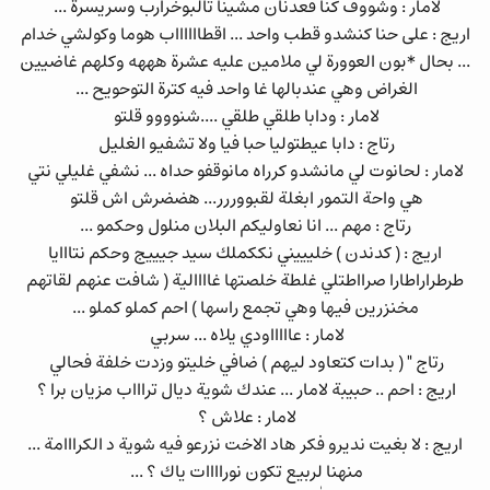
لامار : وشووف كنا فعدنان مشينا تالبوخرارب وسريسرة ...
اريج : على حنا كنشدو قطب واحد ... اقطااااااب هوما وكولشي خدام
... بحال *بون العوورة لي ملامين عليه عشرة هههه وكلهم غاضيين
الغراض وهي عندبالها غا واحد فيه كترة التوحويح ...
لامار : ودابا طلقي طلقي ....شنوووو قلتو
رتاج : دابا عيطتوليا حبا فيا ولا تشفيو الغليل
لامار : لحانوت لي مانشدو كرراه مانوقفو حداه ... نشفي غليلي نتي
هي واحة التمور ابغلة لقبووررر... هضضرش اش قلتو
رتاج : مهم ... انا نعاوليكم البلان منلول وحكمو ...
اريج : ( كدندن ) خليييني نككملك سيد جيييج وحكم نتااايا
طرطراراطارا صرااطتلي غلطة خلصتها غاااالية ( شافت عنهم لقاتهم
مخنزرين فيها وهي تجمع راسها ) احم كملو كملو ...
لامار : عاااااودي يلاه ... سربي
رتاج " ( بدات كتعاود ليهم ) ضافي خليتو وزدت خلفة فحالي
اريج : احم .. حبيبة لامار ... عندك شوية ديال تراااب مزيان برا ؟
لامار : علاش ؟
اريج : لا بغيت نديرو فكر هاد الاخت نزرعو فيه شوية د الكرااامة ...
منهنا لربيع تكون نوراااات ياك ؟ ...