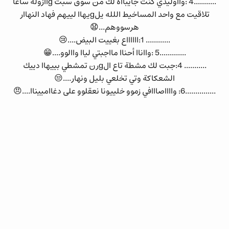
...........4 :وااوليدي كنت جايبااه لك من سوق سبت gاازولة ساعا
تلاقيت مع واحد المساخيط اللله يلgيهاا لييهم فهاد النهاار
هرسووهم...😧
............ 1:ااااااع بغييت البيض....😢
.............5 :وااناا أحناا مااجبتي لياا واالوو....😁
........... 4:جبت لك مشطة تاع الgرن تمشطي بييهاا دييك
الشعكاكة وتي تخلعي بليل ونهار....😒
...............6: وااااصااافي زموو خلييونا نعقلوو على دغاامييناا....😠