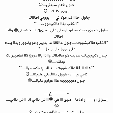
جلول :نعم سيدتي...😊
مروى :كلبك...😈
جلول :حااااضر مولااتي......بووبي اطاااك.....
""الكلب بقاا عااكيشووف....""
جلول كيدوي تحت سنانو :اوييلي على المريg غااتحشمني😓 وااتاا
اطااك...
""الكلب غااكيشووف....جلول ماالقاا ماايديير وهو يضوور وبداا ينبح
على موول طوموبيل....""
جلول :كييجييتك صويت هو هاادااك وااداابااا دووg لااا نططيير لك
ودنك....😃
""هااداا بقاا عااكيشووف سد الزااج وكسبيراا....""
كامي :ياااااه جلوول دااافعتي علييناا...😍
جلول :ههههههه غااا عولوو علياا....😆
ماااااااااااااااع.....
إشراق :واااااااع اماما اااههئ اااهي 😭اااش دااني اناا ااش دااني....
😱
رتيل :ااش دااني وعلااش مشيت...🎶