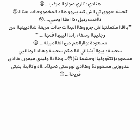
هنادي :نااري صوتهاا مزغب...😧
كحيلة :مووي تي ااش كيدييروو هااد المخمووجاات هنااا.😡
نااضت رتيل :لااا هلاا يحيي....😠
""بااقاا مكملتهااش جرووهاا البناات جاات مربعة شااديينهاا من
رجليهاا وصفاء زاماا لييهاا فمهاا....""
مسعودة :واارااهم من الفاامييلة....😒
سعيدة :اييواا أبنيااتي اناا مكم سعيدة وهااداا زماانيي
مسعوود(كتقوولهاا وحشماانة)😳...وهااداا وليدي ميمون هاادي
عدووزتي مسعوودة وهاادي لووستي كحيلة...ااه وكااينة بنيتي
فريحة...😊