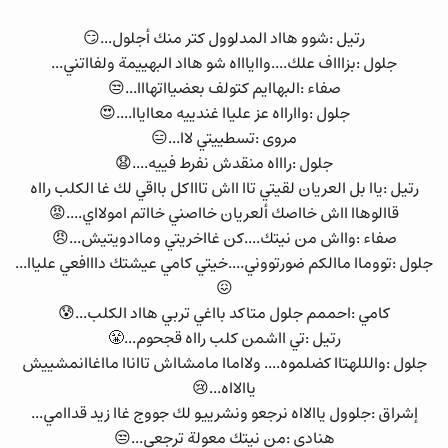
رتيل :شوو هااد المدلوول كتر منك أجلول...😏
جلول :بزاااف علك....وااياااه شو هااد البهييمة ولفااتني...
صفاء :البهاايم كتولف بعضيااتهااا...😒
جلول :واارااه عز علياا غندييه معااياا....😍
مروى :تسطييتي لاا...😑
جلول :راااه منقدش نفرط فييه....😧
رتيل :ياا بل العريان لقيتي تاا ااش تاااكل بااقي لك غا الكلب رااه
قاالوهاا ااش خااصك ألعريان خااصني خااتم امولااي....😡
صفاء :وااش من نيتك....كن غااخريتي وماادويتيش...😠
جلول :تووماا ماالكم ضورتووني....خيتي كامي عيشتك دااافعي علياا...
😖
كامي :احممم جلول متاكد بااغي تربي هااد الكلب...😰
رتيل :تي ااشمن كلب رااه قجحوم...😤
جلول :والللهتاا كضلموه.... ولااماا مامشااش تااناا مااغاانمشييش
ياالااه...😢
إشراق :جلوول ياالااه نرجعو ونشرييو لك جووج غاا زيد قداامي...
هنادي :من نيتك معولة ترجعي...😒