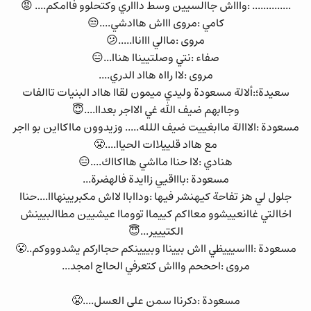
.............. :واااش جاالسيين وسط داااري وكتحلوو فاامكم.... 😡
كامي :مروى اااش هاادشي....😒
مروى :ماالي اااناا.....😕
صفاء :نتي وصلتييناا هناا...😑
مروى :لاا رااه هااد الدري....
سعيدة؛:ألالة مسعودة وليدي ميمون لقاا هااد البنيات تاالفات
وجاابهم ضيف الله غي الااجر بعداا....😇
مسعودة :الااالة ماابغييت ضيف اللله..... وزيدوون مااكااين بو ااجر
مع هااد قلييلاات الحياا....😤
هنادي :لاا حناا مااشي هااكااك....😑
مسعودة :باااقيي زاايدة فالهضرة...
جلول لي هز تفاحة كيهنشر فيها :ودااباا لااش مكبريينهااا....حناا
اخاالتي غاانعييشوو معااكم كييماا تووماا عيشيين مطاالبيينش
الكتييير...😇
مسعودة :اااسيييظي ااش بييناا وبييينكم حجااركم يشدوووكم..😤
مروى :احححم واااش كتعرفي الحااج امجد...
مسعودة :دكرناا سمن على العسل....😤