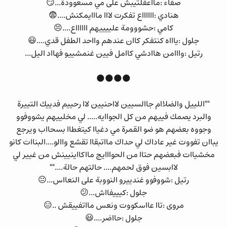
صفاء :مااعقلتيبش على مي مسعوودة...😏
هنادي :ااااااع تفكرت لااا مااايمكنش....😨
كامي :حشووومة علييييهم ااااااع....😣
جلول :ياااه كنتفكر كاان عندهم وااحد الطفل قدي....😃
رتيل :وااامن هاادشي كاامل فيين غنمشييو فهااد اليل...
🌑🌑🌑🌑
""اللييل والضلاام جاالسيين لااحنيين لاا رحييم فدييك التييرة
والبرد يصمك فييهم من كل الجواايه..... لي مخلييهم يشووفوو
وجووه بعضهم هو ضو القمرة مي دغياا كيتغطاا بسحااب ويرجع
يباان تفووت غير عاداك لي حداك مااتبقاا تقشع واالو....البناات كانو
مخشياات فبعضهم حتاا من الحوااايج مااكااينيينش من غيير لي
لاابسين فوق لحمهم.... حالتهم حالة....""
رتيل :شووفوو غندييرو النووبة على النعااس...😐
جلول :كيييفااش...😕
مروى :تاا عااسكووت ونعس مااتفييقش ..😑
جلول :حااضر....😃