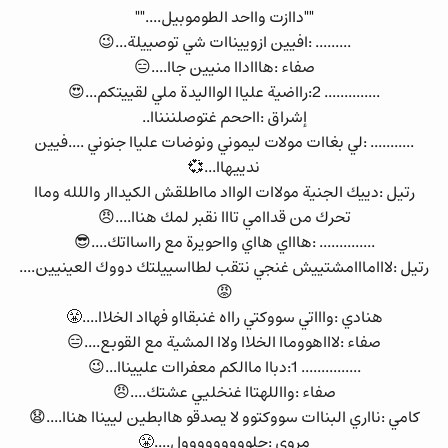
""داازت وااحد الطوموبيل....""
......... :افيين ازوييناات شي توصييلة...😉
صفاء :هاااداا منيين جاا....😑
.............. 2:رااضية علياا الوااليدة ملي لقييتكم...😍
إشراق :ااححم غتوصلننناا..
........... :لي بغاات مولات ليموني ونوضات علياا جنوني ....فيين
ندييهاا...💞
رتيل :دييك الجنية مولاات الوااد مااطلقش الكيداار واللله وماا
تحرك من قداامي تااا نقبر لمك هناا....😠
.............. :هاااي هااي وااحويرة مع رااسااتك....😎
رتيل :لااامااامشتييش غنجي نتقب لطااسييلتك دووك العينيين....
😡
هنادي :واااتي سووكتي رااه غنبقااو فهااد الخلاا....😤
صفاء :لاااهووماا الخلاا ولاا المشية مع القوبع....😑
............... 1:دباا ماالكم معفراات علييناا...😉
صفاء :وااللهتاا غنخليي عشتك....😠
كامي :نااري البناات سووكتوو لا يصدقو هاابطين لييناا هناا....😧
مروى :جلووووووووول....😤