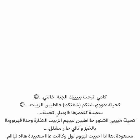
كامي :ترحب بييييك الجنة اخالتي...😍
كحيلة :مووي شتكم (شفتكم) حااطيين الزييت....😕
سعيدة كتغمزها :ااوبيلي كحيلة....
كحيلة :تيييي ااشنوو حاااطيين لييهم الزييت الكفارة وحناا قهرتووناا
بالخبز وأتااي حاار مشلل....
مسعودة :هاااداا حييت ليووم لول وكاانت عااا سعييدة هااد ليااام