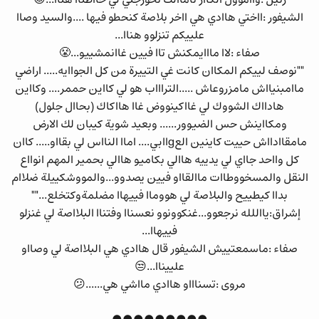
الشيفور :ااختي هاادي هي ااخر بلاصة كنحطو فيها ....والسيد وصاا
علييكم تنزلوو هناا...
صفاء :لاا مااايمكنش تاا فيين غاانمشييو...😤
""نوصف لييكم المكاان كانت غي التييرة من كل الجواايه..... اراضي
ماامبنيااش مامزروعاش .....التراااب هو لي كااين حممر.... وكااين
هادااك الشووك لي غااكينووض غاا هااكاك (بحاال جلول)
ومكااينش حس الضيوور...... وبعيد شوية كيبان لك الارض
مامقاادااش حييت كاينين العgاابي.... اماا النااس لي بقااو..... كاان
كل وااحد جااي لي يدييه هاالي بكاميو هاالي بحمير المهم انوااع
النقل والمسخووطاات ماالقااو فيين يصدوو...والمووشكييلة ضلاام
بداا كيطييح والبلاصة لي هووماا فييهاا مضلمةوكتخلع...""
إشراق:يااللله نرجعوو...غنكوونوو نعسناا وفتناا البلااصة لي غنزلو
فييهاا...
صفاء :ماسمعتييش الشيفور قال هاادي هي البلااصة لي وصااو
علييناا...😒
مروى :تسناااو هاادي مااشي هي......😕