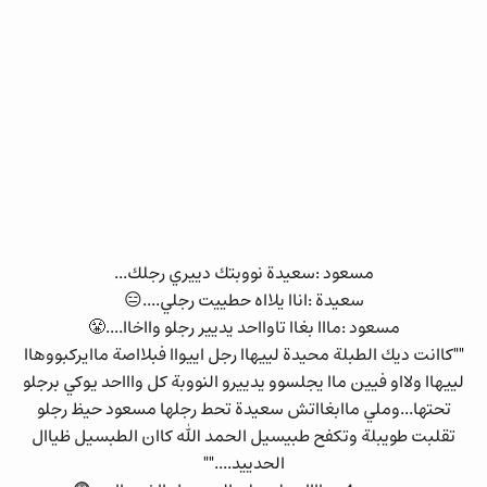
مسعود :سعيدة نووبتك دييري رجلك...
سعيدة :اناا يلااه حطييت رجلي....😑
مسعود :مااا بغاا تاوااحد يديير رجلو وااخاا....😤
""كاانت ديك الطبلة محيدة لييهاا رجل اييواا فبلااصة ماايركبووهاا
لييهاا ولااو فيين ماا يجلسوو يدييرو النووبة كل واااحد يوكي برجلو
تحتها...وملي ماابغااتش سعيدة تحط رجلها مسعود حيظ رجلو
تقلبت طويبلة وتكفح طبيسيل الحمد الله كاان الطبسيل ظياال
الحدييد....""