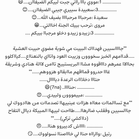
............... 1:مووي بااا رااني جبت لييكم الضيفاان....😃
...............3:سعييدة سييري جيبي الضيفاان....😊
سعيدة :مرحبااا مرحباااا بضيف الله...😊
مروى :ترحب بييك الجنة اخاالتي...😁
................ 3:زييدو زييدو دخلو مرجباا بييكم ....
""جااااسيين فهدااك البييت مي شوية مضوي حييت العشية
.....قداامهم الخبز سخووون وزييت العود واتااي بالنعنااع....كيااكلوو
بحاالاا عمرهم داااقووه مشاا البريستييج تاامن لاالة هنادي وشريقة
غااا حدروو قمااقهم ماابقااو هزووهم......""
حتااا دخلااات الرعدة دياااال......
.............. :حناااا.. (7na)😄
.............. :مييمووون ولييدي....😍
""مع تساالماات معااه هزاات عينييهاا تصدماات من هاادووك لي
جاالسيين وفقلب ضاارهاا.....طااحت لييهاا المييكة دياال التفاح
(دااكشي تركي).....""
............. :ااااش كدييروو هناا.....😠
رتيل :واارااه حناا لي خاااصناا نسولووك....😏