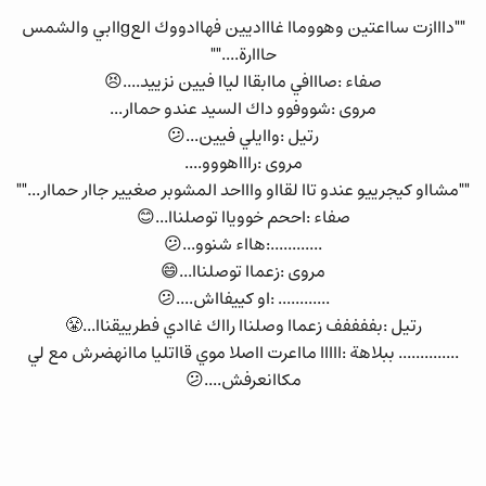
""دااازت سااعتين وهووماا غاااديين فهاادووك العgاابي والشمس
حااارة....""
صفاء :صااافي ماابقاا لياا فيين نزييد....😣
مروى :شووفوو داك السيد عندو حماار...
رتيل :واايلي فيين...😕
مروى :راااهووو....
""مشااو كيجرييو عندو تاا لقااو واااحد المشوبر صغيير جاار حماار...""
صفاء :اححم خووياا توصلناا...😊
............:هااء شنوو...😕
مروى :زعماا توصلناا...😄
............ :او كييفااش....😕
رتيل :بففففف زعماا وصلناا رااك غاادي فطرييقناا...😤
.............. ببلاهة :ااااا مااعرت ااصلا موي قااتليا ماانهضرش مع لي
مكاانعرفش....😕