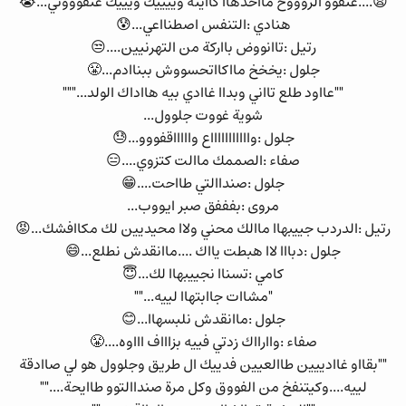
😫....عتقوو الروووح مااحدهاا كااينة وييييك ويييك عتقوووني...😭
هنادي :التنفس اصطنااعي...😰
رتيل :تاانووض بااركة من التهرنيين....😒
جلول :يخخخ مااكااتحسووش ببناادم...😤
""عااود طلع تااني وبداا غاادي بيه هااداك الولد..."""
شوية غووت جلوول...
جلول :واااااااااااع واااااقفووو...😓
صفاء :الصممك ماالت كتزوي....😑
جلول :صنداالتي طااحت....😁
مروى :بفففق صبر ايووب...
رتيل :الدردب جييبهاا ماالك محني ولاا محيديين لك مكاافشك...😡
جلول :دبااا لاا هبطت يااك ....ماانقدش نطلع...😄
كامي :تسناا نجييبهاا لك...😇
"مشاات جاابتهاا لييه...""
جلول :ماانقدش نلبسهاا...😊
صفاء :واارااك زدتي فييه بزاااف اااوه....😤
""بقااو غاادييين طاالعيين فدييك ال طريق وجلوول هو لي صاادقة
لييه....وكيتنفخ من الفووق وكل مرة صنداالتوو طاايحة....""