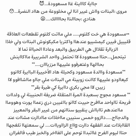
جااية كاااينة غاا مسعوودة...😈
مروى :البناات وااش غيير اناا لي مخلووعة من هااد النضرة...😯
هنادي :بحاالناا بحاااالك....😦
••مسعوودة هي خت كلتوم..... ملي مااتت كلتوم تقطعاات العلاقة
قليييل فيين كيمشييو عندهاا واكتريا مكيكونوش البناات ولي خلاا
الزياارة تقلاال هي الطرييق والبعد وعاداا الحيااة تما لا
تيتحمل...حتاا مسعوودة لاا تحتمل وااحد الشرييرة مااكااينش
بحاالهاا وغتعرفوو علييهاا مززيااان....""
""مسعودة واالدة مسعوود وكحيلة هاد الأخييرة الباايرة كاانوو
كيعااودو علييهاا كاانت زويينة مي البناات ملي جااو مااشاافوو لاا
زيين لاا مجي بكري داايرة كي طيرة بقر""
"" مسعود مجوج بسعيدة المرة المتقلة ضريفة الحنيينة لي ولداات
فريحة تااواحد ماافرح حييت كاانو بااغيين دري زعماا يورت وهووماا
مااعندهم تاابااش ينقييو سناانهم من غيير البقر والمعييز
والدجااج.....داازوو خمس سنيين مااخلاات مااداارت مشاات عند
القاابلاات عند الفقهة داارت gااع الزااوياات.... لي سمعتهاا تلغجهاا
حتاا ليوم الفرح غااتبداا توحم على الفااخر والخبز طيب فالفراان