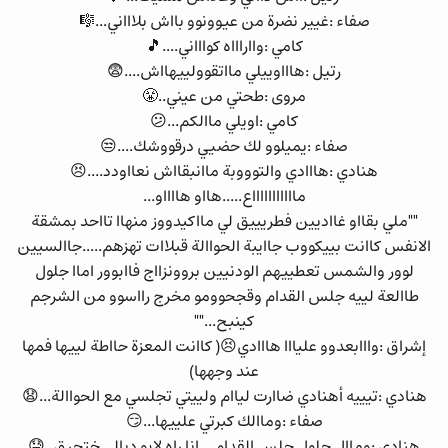
صفاء :غيير نضرة من عيوونوو بااش بلاااني...🎼
كامي :وااراااه كواااني....🎵
رتيل :هاااوييلي مااتقوولييهااش....😨
مروى :طحتي من عيني..😤
كامي :اويلي ماالكم...😕
صفاء :يميلوو لك حضيي درقووشك....😒
هنادي :هااادي والتوووبة ماانبقااش نعااودد....😣
ماااااااااااع.....هااو هااااو...
""ملي بقااو غااديين فطريييق لي مااكيدووز منهاا تااحد بمشقة
الانفس كاانت بييكووب جاايبة الحواالة قبلاات تهزهم.....جاالسيين
لوور والشمس تعطييهم الودنيين بروونزااج فاابوور اماا جلول
طاالعة لييه جلس القدام وقجحوومو مخرج رااسوو من الشرجم
كينبح...""
إشراق :وااابعدوو عليااا هااادي😣( كاانت المعزة حااطة لييها فمها
عند وجهها)
هنادي :تيييه أهنادي ضاارت لياام ولييتي تجلسي مع الحواالة...😧
صفاء :وماالك كبرتي علييها...😏
هنادي :وماال جلول جلس القدام... انا راه لابو ديالي ختحرق..😓