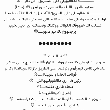
..............4 :هااااوييلي على المسرول ااش داار....😨
مسعود نااض :يااللله وااغمسووه من لرض.😠..(مشا)
................4 :هااوييلي على بالمريg الله ينزل علك النعلة صبا صبا
اولد للمgجف ولييتي تقلب علييناا طباالي نسييتي ياامك يااا شحاال
غسلت لك خرووقك الكوااك ووكلتك ونعستك اييه ديير لخيير
يرجعووخ لك ببو مزوي....😡
●●●●●●●●●
""عند البنات..""
مروى :عقلتو ملي كنا صغار وواحد النهار قااليناا الحاج بااغي يمشي
عند شي نااس كيعرفهم وتوضرناا على الطريق بزز تاا لقينااهاا وكاانو
فوااحد الخلاا والقييفاار....😧
رتيل :نااااري مااتقوولييهااش...😵
صفاء :نااري عقلت....😣
إشراق :كييفااش...😕
مروى :دباا هووماا نفاوماا عند وااحد النااس كيعرفووهم...😏
هنادي :وفيين البرووبليييم...😌