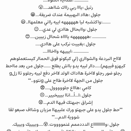
............ :شنااياا الكلوة....
رتيل :يااا ربي رااك شااهد....😤
جلول :هااد البهييمة عندك ضريفة...😁
.......:واكتشبه ليا ههههههه اييه رااني معلمهاا..😃
جلول :واابحاال هاادي لي عدي...😉
............ :هههههههه يااااه شحاال زييين....😍
جلول :بغييت نركب على هاادي....
............. :ايييهه وااخااا....
لاااح البردعة والشوااري (لي كيكونو فوق الحماار كيستعملوهم
كيهزو فييهم).....داار لييه يدو بااش يطلع ......جلول من بعد مااحط
رجلو ضور رجلو لااخرة هااداك الولد لااخر دفع لييه رجلوو تاا زلg
جلول من الجهة لااخرة طااح على gنتوو..""
كامي :هاااع جلووووول....😨
جلول :ا...أ...اناا بيييخيير...😣
إشراق :جبهتك فيهاا الدم...😧
""حط جلول يدو على جبهتو ورك علييهاا مزيان وشااف صبعو لقا
شووية الدم...""
جلول :وااااااااااع الدددممم غنمووووت.😵....وييييك ويييك.