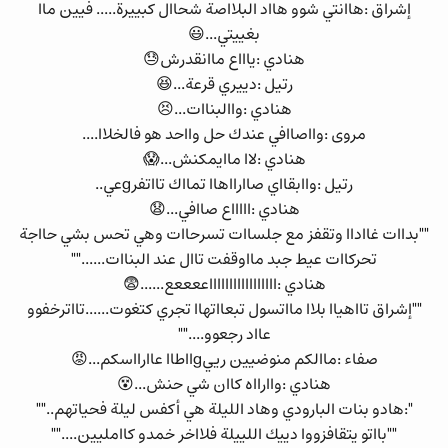
إشراق :هاانتي شوو هااد البلااصة شحاال كبييرة..... فيين ماا
بغييتي...😃
هنادي :ياااع ماانقدرش😓
رتيل :دييري قرعة...😆
هنادي :واالبناات...😣
مروى :وااصاافي عندك حل وااحد هو فالخلاا....
هنادي :لاا ماايمكنش...😱
رتيل :واابقااي صاارااهاا تمااك تااتفرgعي..
هنادي :اااااع صاافي...😧
""بداات غااداا وتقفز مع جلساات تسرحاات وهي تحس بشي حااجة
تحركاات عيط جبد مااوقفت تاال عند البناات......""
هنادي :اااااااااااااااااععععع......😨
""إشراق تااهياا بلاا مااتسول تبعااتهاا تجري كتغوت......تااترخفوو
عااد رجعوو....""
صفاء :ماالكم منوضيين رييgااطاا عاارااسكم...😡
هنادي :واارااه كاان شي حنش...😵
":هادو بنات البارودي وهاد الليلة هي أكفس ليلة فحياتهم..""
""بااتو يتقافزووا دييك اللييلة فلااخر خمدو كاامليين....""