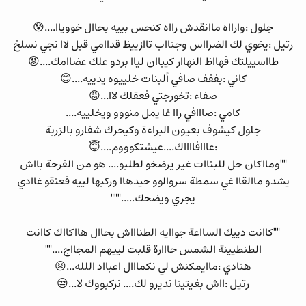
جلول :وارااه ماانقدش رااه كنحس بييه بحاال خووياا....😰
رتيل :يخوي لك الضرااس وجنااب تاازييظ قداامي قبل لاا نجي نسلخ
طااسييلتك فهااظ النهاار كيباان لياا بردو علك عضاامك....😡
كاني :بففف صافي ألبنات خلييوه يدييه....😊
صفاء :تخورجتي فعقلك لاا...😡
كامي :صااافي راا غا يمل منووو ويخلييه....
جلول كيشوف بعيون البراءة وكيحرك شفارو بالزربة
:عااافااااك....عيشتكوووم....😇
""ومااكان حل للبناات غير يرضخو لطلبو.... هو من الفرحة بااش
يشدو ماالقاا غي سمطة سروالوو حيدهاا وركبها لييه فعنقو غاادي
يجري ويضحك....."""
""كاانت دييك السااعة جواايه الطناااش بحاال هااكااك كاانت
الطنطيينة الشمس حااارة قلبت لييهم المجااج....""
هنادي :ماايمكنش لي نكمااال اعبااد اللله...😣
رتيل :ااش بغيتينا نديرو لك.... نركبووك لا...😒