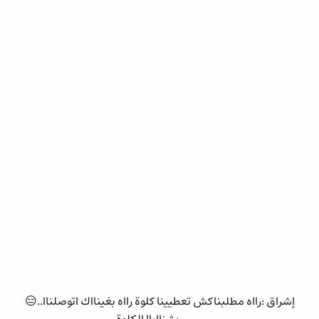
إشراق :رااه مطلبناكش تعطيينا كلوة رااه بغينااك اتوصلناا..😑