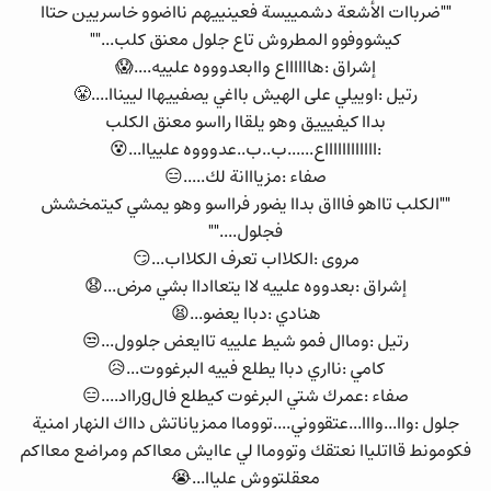
""ضرباات الأشعة دشمييسة فعينييهم نااضوو خاسريين حتاا
كيشووفوو المطروش تاع جلول معنق كلب...""
إشراق :هااااااع واابعدوووه علييه....😱
رتيل :اوييلي على الهيش بااغي يصفييهاا لييناا....😤
بداا كيفيييق وهو يلقاا رااسو معنق الكلب
:ااااااااااااع......ب..ب..عدوووه عليياا...😵
صفاء :مزيااانة لك.....😑
""الكلب تااهو فاااق بداا يضور فرااسو وهو يمشي كيتمخشش
فجلول....""
مروى :الكلااب تعرف الكلااب...😏
إشراق :بعدووه علييه لاا يتعااداا بشي مرض...😧
هنادي :دباا يعضو...😫
رتيل :وماال فمو شيط علييه تاايعض جلوول...😒
كامي :نااري دباا يطلع فييه البرغووت...😥
صفاء :عمرك شتي البرغوت كيطلع فالgرااد....😑
جلول :واا...وااا...عتقووني....تووماا ممزياناتش دااك النهار امنية
فكومونط قااتلياا نعتقك وتووماا لي عاايش معااكم ومراضع معااكم
معقلتووش علياا...😭