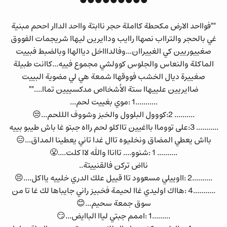
●●●●●●●●●
""فوااحد الارض مكحطة كااملة حجر ناابتة وااحد الداار اححم مبنية
غي بالحجر والترااب نصهاا راايب وداايرين ليهاا شريجمات الفووق
صغييوريين كي الغييراان...وفالداااخل دياالهاا وبالضبط فبييت
الماكلة والنعاس والجلوس كوولشي مجموع فييه...كاانت طبيلة
صغييرة ديال الخشب فووقهاا شمعة هي لي مضوية البييت
ضاايريين علييهاا ستة الأشخااص مدكسييين تماا....""
...........1 :موي بغييت لحم...
.......... 2:كووول البلوول والخبز وشووف الللحم...😒
........... 3:على تووماا بااغيين تااكلو لحم رااه جبتو غا باش طيبو بييه
بااش يعطي المضاق ونخليوه تاال غدا تاني يعطينا المداق...😑
.......... 1 :شنوو.... تااناا والله لاا كلت....😤
نااض تركن فالقنييتة..
..........2 :ااوييلي مسعوود تاا قييل علك الدري خلييه يااكل....😣
...........4 :هااك اوليدي غاا لحيمة فخبيز راني جايباها لك غا تا من
سوق جمعة سحيم...😊
.........1 :اممم جبتي لياا الباايض...😏