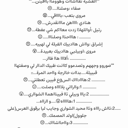
""العشية تعااشاات وهووماا بااقينن...""
صفاء :وصلناا....😣
مروى بتعب :بااااقي...😧
هنادي :ااااهئ مااانقدرش...😢
رتيل :أواللهلاا زدت معااكم شي عفطة...😓
.......... : هاااحناا وصلنااا.....😌
إشراق :وااش هاادييك الفيلة لي لهييه....😍
مروى :اوييليي هاادييك بعييدة...😵
.............. :ألاااا هاا ظاار...
""ضوروو وجههم وتصدموو كاانت ظييك الداار لي وصفتهاا
قبييلة....بداات خاارجة وااحد المرة...::
............ 2:هااادااك السgع فيين تعطلتي...😠
............ 1:واارااني يلااااه وصلت....😕
................. 2:يااا وييلي تاا فيينااهماا الشوااري....😤
.............. 1:هاااااه😲....و اارااه...
.....2:تااش راااه وتاا محيد الشواري وجايب ليا برقوق العرس(على
جلوول)اولد المصمك..😠
............. 3:وااحااشااك...😒