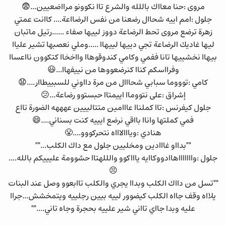
مروى :حنا معااك باللله والشرع تاا نكوونو مرااضعيين...😨
جلول :امم اييه شحاال رضعنا من نفس الرضااعة.... كاانت عمتي
زهرة ترضع مروى تحط الرضاعة دووز لييها صفاء ......رتيل ماتبان
ليها غاديك الرضاعة تجي دييها لييهاا .....وملي نعصبها تشير علياا
بيهاا نخشييها تانا ففمي وكامي كندوقوهاا وااخخاا كتكوون نااعساا
وفرااسكم كناا كنرضعووها من نييفهاا...😃
كامي :توووما سبابي شحااال من مرة دااوني للسبييطاار....😧
إشراق :على نتووماا اييمتاا حبستوو رضاعة...😕
جلول كيفرنس :تاا كملناا عااامين متتالييين عهههه الضورة تااع
فمي كملتها واناا بااقي نرضع ايييه كنت بسناني....😄
هنادي :ويااالاااه نتحركووو....😤
""بدااو غااادين ومخليين جلول مع داك الكلب...""
جلول :واااااااهاادووكاايه ياااكوو والللهتاا حشوومة عليييكم بالله....
😣
""تسل من دااك الكلب وبداا يجري والكلب تاابعوو وصل عند البنات
يلااه وقف جااه الكلب كيضوور لييه بيين رجلييه ويتمخشش...جراا
عليه وبدا جااي تااني شير علييه بحجرة وجاه تاني....""