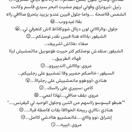
رتيل :تبرونزاي وقولي ليهم مشيت البحر سيدي قاسم وكانت
الشمس قااصحة ....واما جلول فيين عندو يزييد يتحرg صااافي رااه
بقاا غيدووب...😃
جلول :واارااااني لون دياال شووكلااط ااش كتعرفي تي...😬
الشيفور :يلاااه هناا فيين نقدر نوصلكم....😊
صفاء :علااش اشرييف...
الشيفور :منقدش نوصلكم كتر حييت طوموبيل مااتمشيش لياا
فهااد الطرييق...
مروى :وااااش ااندييروو...😕
السيفور : خااصكم حميير ولاا تمشييو على رجلييكم...
هنادي :اووهوو مانمشييش على رجليااا....😤
كامي :سييري على رااسك...😕
مروى :بفف صاافي...تهلاا اعمي...😧
""هبطو كيسوسو رااسهم من التبن وجلول الوحيد لي كيفرنس...."
هنادي :ناااري رييحة الحواالاا بقات لااصقة فياا.....😣
إشراق :نوو واااي....غاانمشييو هاادشي كاامل...😥
مروى :ايييه....😏