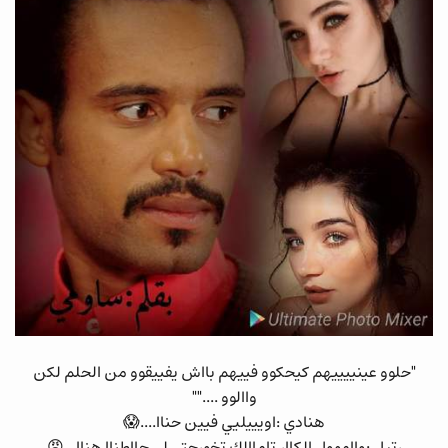
"حلوو عينييييهم كيحكوو فييهم بااش يفييقوو من الحلم لكن
واالوو ....""
هنادي :اويييليي فيين حناا....😱
رتيل :وااموول الكاار تاماالك تخورجتي لي حااطناا هناا...😡