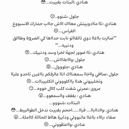
هنادي :البنات بغييت...😳
جلول :شنوو..😕
هنادي :تاا ماادوييتش معااك اااش جااب حمارك الاسبووع
الفراس...😒
""ضاارت بااغاا دوي تالقااتو نابت حدااها كي الضرgة وطاالق
ودنييه...""
هنادي :تاا ضوور لجهة لخرا وسد ودنييك...😠
جلول :واااعلاااش....😕
هنادي :جلووول...😡
جلول :صاافي وااخاا سمعنااك اناا عاارفكم بااغين تاحدو علياا
وتخلييوني هناا يااكلوووني الكلييباات...😣
مروى :عمرني شفت كلب كاال خووه...😏
هنادي : بففف وااسمعوو...😤
البناات :شنووو...
هنادي :واادااباا.... فياا......اححم بغييت ندخل الطوالييط...😳
صفاء :ياااء بااغاا عاتبوولي ودايرة هااظ الحاالة كااملة...😲
عنادي :وااعتقووني...😣