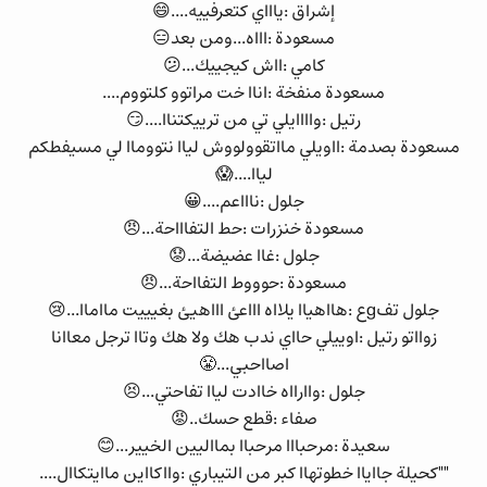
إشراق :ياااي كتعرفييه....😄
مسعودة :اااه...ومن بعد😑
كامي :ااش كيجييك...😕
مسعودة منفخة :اناا خت مراتوو كلتووم....
رتيل :واااايلي تي من ترييكتناا....😏
مسعودة بصدمة :ااويلي مااتقوولووش لياا نتووماا لي مسيفطكم
لياا....😱
جلول :ناااعم....😀
مسعودة خنزرات :حط التفاااحة...😠
جلول :غاا عضيضة...😟
مسعودة :حوووط التفااحة...😠
جلول تفgع :هااهياا يلااه اااعئ اااهيئ بغيييت مااماا...😢
زوااتو رتيل :اوييلي حااي ندب هك ولا هك وتاا ترجل معاانا
اصااحبي...😤
جلول :واارااه خاادت لياا تفاحتي...😣
صفاء :قطع حسك..😡
سعيدة :مرحبااا مرحباا بمااليين الخيير...😊
""كحيلة جااياا خطوتهاا كبر من التيباري :وااكااين ماايتكاال....