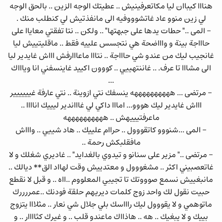
هنااا كيباان ليا مكاتعرفينيش .. عطيتك الوجه الزين .. بالحق الوجه
لي زين منوو عاد غاتشوووفيه الى مانفذتيش لي كنطلب منك .
- المى .." حطات يدها على جبهتها" .. ولكن .. نتا تفقتي معاياا على
حاااجة بينة و واااضحة هي نتجسس علييه فقط .. ماقليتييش ليا
غانجيب ليك من عندو شي حاااجة .. نتااا ماعااارفش اااش غايدير ليا
الى مشااا تا عرف. .. غاننتهييي .. كووون اكييد غاينسفني انا وياااك
...
- مرتضى ... ههههههههههه ينسفك نتي ازوينة .. نتي عارفة غيييييير
اااش غايدير ليك هووو... امااا داكي لي غاااندير ليييك اناااا ..
ماعرفتيييهش .. ههههههههههه
- المى ...شنووو كاتقووول .. حراام علييك .. هاد شييي .. واااش
مافقلبكش رحمة ..
- مرتضى .." مزير على سنانو و تيدوي بالغدايد" .. غاديري شغلك و لا
غاتعصبيني اكثر .. مشغووول و معتدييش وقت لهااد الق** ديالك ..
مانبغييش نسمع صوووتك تا تجيبي المعلووم ..ااه .. و قبل لا نقطع
حبيت نقول لك واحد زوج كلمات ديريهم حلقة فودنك ..عمررررك
ماتوهمي و لا يقووول ليك راااسك بلي جلال شي نعار .. مثلااا يتزوج
بييك و لا يبغيك .. هه .. هاذااك ماعندو قلب .. و غيرك كثاااار .. و