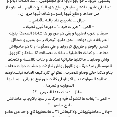
بمنتهى البرود .. حوايجو ديجا كانو مجموعين .. سد الصاك ديالو و
عيط للي غايهز داكشي جاو في ساع هزو البكاج ديالهم .. اما هو داز
من حداها و طلع فيها راسو ..و شاف فيها مزيااان .
- جبال ... غاديين دابا يالله ..قدامي ..
- المى .." خزرات فيه .." .. ديرها فين تجيك ..
سبقاتو تدرب لجليها و بقى هو من وراها شاداه الضحكة بديك
الطريقة باش دوات .. لحق عليها تيحرك راسو يمين و شماال ..
كسيرا بالوطو و طرييق كووولها و هي مفگوعة و تا هو مادوااش
معاها .. و كذلك فالطيارة .. دخلات نعساات 12 ساعة و تقووول
واش وصلها .. ماكلتها طلباتها لعندها و بقات ناااعسة و تتصنط
للموسيقى مرة مرة .. و وتقوول واش تنازلات و مشات دوات معاه ..
بقاو هكذا حتى وصلو للمغرب ..لقتو لي كارد كيف العادة تيتسناوهم
.. عطاوه السوارت ديال الاوطو لي كانت من نوع مزاراتي .. مد ليها
السوارت و غمزها ..
- جلال ..عندك بعدا البيرمي ..؟؟
- المى .." بقات غا تتشوف فيه و حركات راسها بالايجاب مابفاتش
طيح براسها .." ..
-جلال ..مابغيتيهاش ولا كيفاش؟؟ .. غانعطيها لاي واحد من هادو