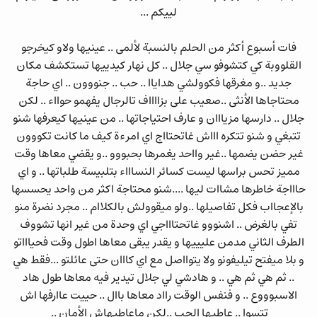
لييكم ...
فات أسبوع أكثر من الحلم بالنسبة لألمى .. عينيها ولاو كيخرجو
القلووبة كي كتشوفو سي جلال .. كل نهار كيدييها تستكشف مكان
جديد ..و مغرقها فكوولشي هداياا .. حب .. جنووون .. اي حاجة
محتاجاها الأنثى ..صعيب على بزااااف تالرجال يفهمو حوااء .. لكن
جلال .. دارسها مزيااان و عارف احتياجاتها .. من عينيها كيعرفها شنو
تتبغي و شنو تتكره اااش غاتحتااج اي امرءة كيف ما كانت تكووون
غير حضن يضمها ..غير وااحد يغمرها بحبووو ..و يقضي معاها وقت
مميز تحس براسها ليست كسائر النساااء بتلبيسة طلباتها .. و اي
حاااجة خاطرها مشاات ليها ....شنو محتاجة اكثر من واحد يحسسها
بالإعجااب فكل تفاصيلها ..ولو ميقوولش بالكلاام .. مجرد نضرة منو
تفي بالغرض .. اشنووو غاتحتاااجي اي وحدة من غير انها تشووف
الطرف الثاني مدمن عليييها و يقدر يبقى معاها اطول وقت فحياااتو
و بلا ميفتح تيليفونو ولا يتوااصل مع اي كااان حتى عائلتو ...فقط هي
.. ثم هي ثم هي .. و هادشي لي جلال تيدير فيه معاها طول هاد
الاسبوووع .. و فنفس الوقت رااد معاها باال .. حييت عاارفها اش
تتسوا .. عاطيها الحب ..لكن ماعاطيهاش الأمان ..