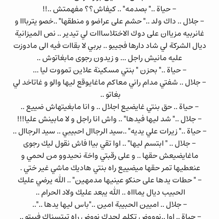
- حياة .." بصدمه" .. كيفاش؟؟ مفهمتش ..!!
- جلال .. داك ولد .." حشم على عراضو و منطقها" ..خصو يتربااا و
غانربيه مزياان على دوك الاختلاسااات لي تيدير .. نص الميزانية
ديال الشركة لي شاد دارها فجيبو .. بربي لا بقاات فيه الى مادوزت
عليه مانيش راجل ... و زيدون رجوى مابغاتوش ..
- حياة .." بحزن " بنتي مسكينة علاين تمووت ليا ...
- جلال .. شفتي مدام راني معاكم ماغايوقع ليها والو و غاتاخد لي
بغاتو ..
- حياة .. حق بنتي غايضيع اجلال .. و انا مابغيتهاش ضييع ..
- جلال .." شد ليها فيدها" .. واش انا راجل و لا مابينش عليا!!!
- حياة .." زيرات علي يديه" ..سيد الرجاال احبيبي .. سيد الرجاال ..
- جلال .. " ابتسم ليها" .. اوا تقي بياا فاش نقول ليك رجوى
ماغايضيعش حقها .. و على رقبتي واخة نحيدوو من لحمي و
عنعطيها تمر حقها ميضييع راه بنتي هاديك ماشي غير ختي .
- " حطات يدها على حنكو عينيها مدمهين" .. الله يرضي عليك
الحبيب ديال يماااه .. الله يبعد عليك ولاد الحرام ..
- جلال .. اميين الحبيبة امين .."باس ليها يدها .."..
- حياة .. اوا ..نوووض تكلم لجدك نووض راه تيتسناك فبيتو ..