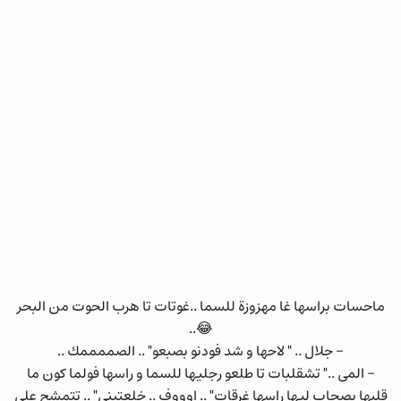
ماحسات براسها غا مهزوزة للسما ..غوتات تا هرب الحوت من البحر
😂..
- جلال .. " لاحها و شد فودنو بصبعو" .. الصممممك ..
- المى .." تشقلبات تا طلعو رجليها للسما و راسها فولما كون ما
قلبها يصحاب ليها راسها غرقات" .. اوووف .. خلعتيني" .. تتمشح على