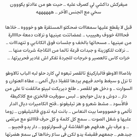
ميغركش داكشي لي كصرف عليه .. حيت هو من عاادتو يكووون
سخي مع الجنس الآخر .. ههههههه
قبل لا يقطع عليها سمعااات ضحكتو المستفزة هو و خوووه .. خلاها
فحااالة خووف رهيييب .. غمضاتتت عينيها و نزلات دمعة حااااارة
من عينيها .. مسحاتها بالخف و جلسات فوق الكانابي و تنهدااات ..
.. نزلات للكوزينة و جبدات قرعة تالما من الثلاجة شربات منها ...
خزات كاس تالعصير و خرجات للجردة تفكر اش غادير فحريرتها. ..
بلاصااا الاوطو فالباركينغ تالقصر تبعوه لي كارد حلو لبه الباب تالاوطو
تا نزل و سيغط واحد فيهم يردها للفيلا ديال ألمى .. عطاه العنوان و
السوارت .. و دخل هو للقصر .. طلع ديريكت لبيتو ماتلفت تا على من
داز .. دوش و بدل حوايجو .. لبس سورفيت فالخزي مع كلاكيطة
فالأسود .. مشط شعرو و هز تيليفونو ..فتح الكاميرات ديال الدار
تألمى و خصوووصا بيت النعاس .. بانت ليه تدوي فالتيليفون .. زوما
عليها و شغل الصوت .. سمع كل كلمة و كل حرف قااالتو مع مرتضى
.. و عرف بلي هدفهم هو الفلاشة لي فسوارتووو .. دار يدو فجيبو ..
جبدهم .. جمعهم فقبضة يدو لكن في ساع رخااها كي سمع هضرتها