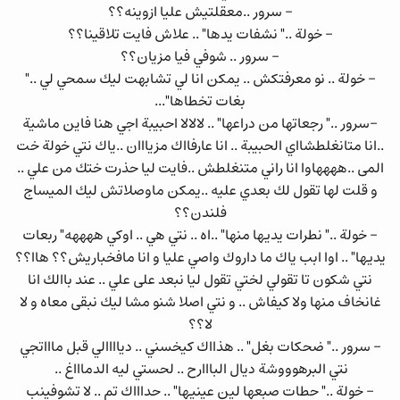
- سرور ..معقلتيش عليا ازوينه؟؟
- خولة .." نشفات يدها" .. علاش فايت تلاقينا؟؟
- سرور .. شوفي فيا مزيان؟؟
- خولة .. نو معرفتكش .. يمكن انا لي تشابهت ليك سمحي لي .."
بغات تخطاها"...
-سرور .." رجعاتها من دراعها" .. لالالا احبيبة اجي هنا فاين ماشية
..انا متانغلطشااي الحبيبة .. انا عارفااك مزيااان ..ياك نتي خولة خت
المى ..ههههاوا انا راني متنغلطش ..فايت ليا حذرت ختك من علي ..
و قلت لها تقول لك بعدي عليه ..يمكن ماوصلاتش ليك الميساج
فلندن؟؟
- خولة .." نطرات يديها منها" ..اه .. نتي هي .. اوكي ههههه" ربعات
يديها" .. اوا ابب ياك ما داروك واصي عليا و انا مافخباريش؟؟ هاا؟؟
نتي شكون تا تقولي لختي تقول ليا نبعد على علي .. عند باالك انا
غانخاف منها ولا كيفاش .. و نتي اصلا شنو مشا ليك نبقى معاه و لا
لا؟؟
- سرور .." ضحكات بغل" .. هذااك كيخسني .. دياااالي قبل ماااتجي
نتي البرهوووشة ديال البااارح .. لحستي ليه الدماااغ ..
- خولة .." حطات صبعها لين عينيها" .. حداااك تم .. لا تشوفينب