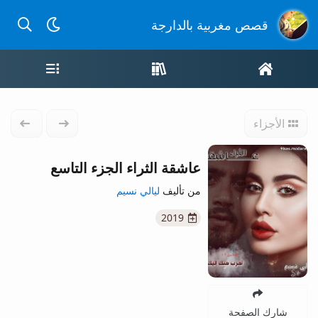
بحث عن
قصص مغربية بالدارجة
الصفحة الرئيسية
واجهة القصص
قائمة ال
الأجزاء
الجزء السابق
الجزء 
عاشقة الثراء الجزء التاسع
من تأليف
ليالي نسيم
2019
شارك الصفحة