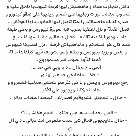
بااش تتجاوب معاه و مامخليش ليها فرصة كيبوسها تلحق عليه و
تتجاوب معاه .. لورات رجليها على خصرو و يديها على عنقو كيدوزو و
صدرو كذلك ماحسااتش ايمتا تنصل ليها المايو ديالها الفوقاني ..
فصل القبلة و نزل لعنقها يضرب فيه ضويرة كيبووس و يخلي طبعة
عاد يدوووز لبلااصة تاانية .. فحال جيعااان و لا بااسها غايشبع ..
طبعا كان هو المتحكم و ماعاطيهاش فرصة .. نزل لصدرها كيبووس
و يعض و يزيد يبوووس و يطلع راسو يشووف فيها كيلقاها حالة
فمها كتآوه بصوت غير مسموووع ..
- المى .. ج..جلال .. دابا يجي شي حد ...!
- جلاا .. ماهايجي حد غير تهناي ..
رجع تيبوووس و يعض و تا هي كثر منو تتخشي صباعها فشعروو و
هاد الحركة تتهيجووو على الآخر ....
- جلال .. تيعجبني نشووفهم فصدرك.." كيقصد العضات ديالو ..
- المى ..حطات يدها على حنكو" .. اممم علااش ..؟؟
- جلال ..كايجيوني فحال شي سبب ملموس انك ديالي .. د ي ا ل
ي...
- المى .. "رجعات باستو فشفايفو" .. ديااالك بلا سبب .. .