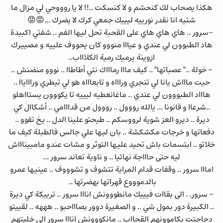
هكذا يصحاب لك كنحشم و لا كنسكت ..!! لا يا روووحي لي مزال ما
شتيه انا نقدر نورييه ليييك جمعي كرك لا يضرك ...😡😡
-سرور .. هاي هاي هاي على القحبة تحل ليها الفم .. شفتي اكبيدة
هاد الطبوون لي عندي و عيااا منووو كان يحووف علييه و مصييرك
ازوينة يرميك رمية الكلاااب..
- خولة .." عصباتها" .. كيف مااا رماااك نتي أطاطاا .. نووو منضنش ..
حيت ماااش يانا لي تنجري وراااه و تابعاااه هو لي تيطري وراااياا ..
هاااد الطبووون لي عندي .. ماغانعطيه ليييه تا يكووون يستااهلو
..شرعاا و قانونا ... يالله رووول .. رووول من قدااامي .. أشكاال كي
ديرة .. ديرو العز شوية لرووسكم .. طيحتو علينا الدل .. يخ تفوو ..
دفعاتها و خرجات مكشكشة .. بان ليها علي جالس فالطبلة كيف ما
خلاتو .. ابتسمات باش تحيد عليها التوثر و مشات عندو مامبيناااش
ليه حتى حاااجة نهائيا .. و ناوية تعاند سرور ...
امااا سرور .. وقفات قدام المراية تتشوف و تشوووف .. عينيها عمرو
بالدموووع قهراتها بهضرتها ..
- سرور. . الى بقاات فيييك مانطووونش انااا سرور .. ترييكة كي ديرة
.. الكبيرة دور بمول شي .. و الصغيرة دوور بصاااحبو .. هههه .. لقييتو
دجاجتت بكاموونهم القحااب .. مانكووونش انااا سرور الى خليتهم