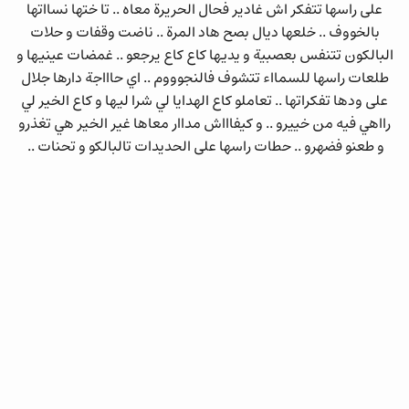
على راسها تتفكر اش غادير فحال الحريرة معاه .. تا ختها نسااتها
بالخووف .. خلعها ديال بصح هاد المرة .. ناضت وقفات و حلات
البالكون تتنفس بعصبية و يديها كاع كاع يرجعو .. غمضات عينيها و
طلعات راسها للسمااء تتشوف فالنجوووم .. اي حاااجة دارها جلال
على ودها تفكراتها .. تعاملو كاع الهدايا لي شرا ليها و كاع الخير لي
رااهي فيه من خييرو .. و كيفاااش مداار معاها غير الخير هي تغذرو
و طعنو فضهرو .. حطات راسها على الحديدات تالبالكو و تحنات ..