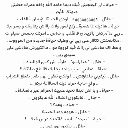
- حياة .. لي كيعجبني فيك ديما حامد الله واخة عمرك حطيتي
جبهتك للأرض ..
- جلال.. ههههههههههه .. اودي الحنانة الإيمان فالقلب...
- حياة .. هاديك غا هضرة .. ركع لمووولاك باااش يعاونك و يسر ليك
.. ربي ماآمركش بالإيمان فالقلب و خلاص .. امركك بخمس صباوات
.. مكانضنش كثااار على ربي لي وهبك حياةة جديدة من الموووت ..
و عطاااك هادشي لي رااك فيه كووولاهو .. ماكتييرش هادشي على
سيدي ربي ..
- جلال .." حنا راسو" .. عارف اش كين الواليدة ..
-حياة... عطيني سبب واحد يخليك قاااطع صلاتك!!
- جلال .. تيقيني ماعارفش ..!! ولكن تنقول نهار نقدر نقطع الشراب
.. و اي حاجة حرام ديك الساااعة نركع ...
- حياة ..و باااش تبداا تحيد علييك الحراام غير بالصلااة ..
- جلال .. غايكوون انشااء الله غايكوون ..
- حياة .. وعد؟؟
- جلال .. هههه وعد الحبيبة ..
- حياة .. " بتردد" .. ايمتا غاتحدد عرس ختك ..!!
- جلال .. مكين بوو عرس ..