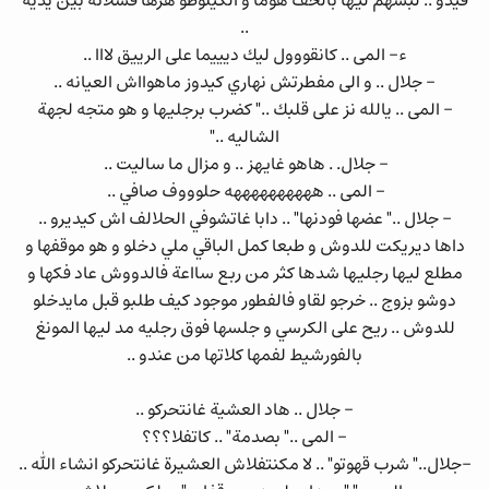
فيدو .. لبسهم ليها بالخف هوما و الكيلوطو هزها فشلانه بين يديه
..
ء- المى .. كانقووول ليك ديييما على الرييق لااا ..
- جلال .. و الى مفطرتش نهاري كيدوز ماهوااش العيانه ..
- المى .. يالله نز على قلبك .." كضرب برجليها و هو متجه لجهة
الشاليه .."
- جلال. . هاهو غايهز .. و مزال ما ساليت ..
- المى .. ههههههههههه حلوووف صافي ..
- جلال .." عضها فودنها" .. دابا غاتشوفي الحلالف اش كيديرو ..
داها ديريكت للدوش و طبعا كمل الباقي ملي دخلو و هو موقفها و
مطلع ليها رجليها شدها كثر من ربع سااعة فالدووش عاد فكها و
دوشو بزوج .. خرجو لقاو فالفطور موجود كيف طلبو قبل مايدخلو
للدوش .. ريح على الكرسي و جلسها فوق رجليه مد ليها المونغ
بالفورشيط لفمها كلاتها من عندو ..
- جلال .. هاد العشية غانتحركو ..
- المى .." بصدمة" .. كاتفلا؟؟؟
-جلال.." شرب قهوتو" .. لا مكنتفلاش العشيرة غانتحركو انشاء الله ..