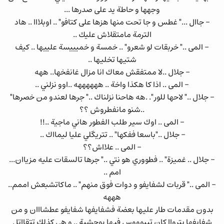
وجهها و حاطة يد على صدرها ...
- جاال ..." غطس و جا تحت منها هزها على كتافو" .. اوبلااا .. هاد
الترمة مامتقلاش عليك ..
- المى .." خربقات لو شعرو" .. خمسة و خميييسة علييها .. كيف
شتيها تخليها ..
- جلال ..لا ممتفقش معاك انا مزال غانفخها.. ههه
- المى .. اذا كا هكذا واخة .. ههههههه ..اوو نزلني ..
- جلال .." لاحها للور". .هه هاحنا نزلناك .." جرها لعندو من خصرها"
..شنو مانفطروش ؟؟
- المى .. اوك سير طلب الفطور هاني ماجية ..!!
- جلال .."باسعا ففكها" .. تتريگلي عليا ليمااك ..
- المى .. علااش؟؟
- جلال .. غميزة" .. فطووري هو نتي .." جرها تالسقات عليه مزياان...
امم ..
- المى .." قربات لشفايفو و دوات فوق منهم" .. ماكاتشبعش اممم..
هههه
بدون مقدمات طار عليها بعضة فشفايفها شفايفو عطشااان و من
شفايفها يترواا كان تيبوووس فيها بوحشية .. و هي كذلك تتقااتل