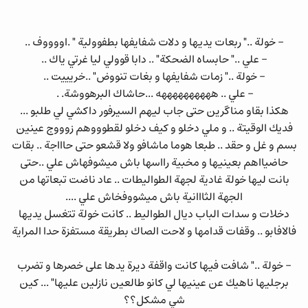
- خولة .." ربعات يديها و دلات شفايفها بطفوولية " .اووووف ..
- علي .." حابساه الضحكة" .. دابا قوولي ليا غرتي ياك ..
- خولة .." زمات شفايفها و بغات تنووض" ..خريييت ..
- علي .. ههههههههههه ...حاشاك البرهووشة. .
هكذا بقاو مناگرين حتى جاب ليهم السيرفور داكشي لي طلبو ...
فديك الوقيتة .. و ملي دخلو و كيف دخلو لقطوووهم زوووج عينين
بسم و غل و حقد .. طبعا هوما ماشافو ولا قشعو حتى حاااجة .. بقات
حاضيااهم بعينيها و مخبية رااسها باش ميشوفهاش علي ..حتى
بانت ليها خولة غادية لجهة الطواليطات .. عاد ناضت تبعاتها من
الجهة الثااانية باش ميشووفخاش علي ....
دخلات و سدات الباب ديال الطواليط .. كانت خولة تتغسل يديها
فالافابو .. وقفات قدامها و لاحت الصاك بطريقة مستفزة حدا المراية
- خولة .." شافت فيها كانت واقفة ديرة يدها على خصرها و تضرب
برجليها ناهيك عن عينيها لي كانو طالعين نازلين عليها" ... كين
شي مشكل؟؟