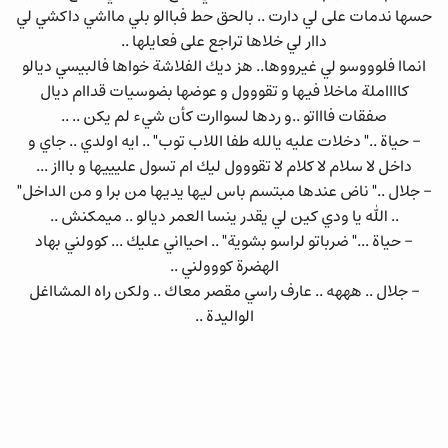
حسها ندمات على لي دارت .. بالحق حط فباالو بلي مااشي داكشي لي
داار لي خلاها تراجع على فعايلها ..
انماا فلوووسو لي غيرووها.. هز ديك الفلاشة خواها فالبيسي ديالو
كااااملة ماخلا فيها و تقووول و عوضها بضوسيات قداام ديال
صفقات فاااتو ..و ردها لسواارت كأن شيء لم يكن .. ..
- حياة .." دخلات عليه يالله طفا اللاب توب" .. ايه اولدي .. جاي و
داخل لا سلام لا كلام لا تقووول ليك ام تسول عليييها و باااز ...
- جلال .." ناض عندها مبتسم باس ليها يديها من برا و من الداخل"
.. الله يا ودي كين لي يقدر ينسا العمر ديالو .. ميمكنش ..
- حياة ..." ضرباتو لراسو بشوية" .. احيااني عليك ... كوولني بهاد
الهضرة كووولني ..
- جلال .. هههه .. عارف راسي مقصر معاك .. ولكن راه المشااغل
الواليدة ..