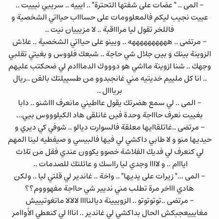
- المى .. " عضات على شفتها التحترة" .. ايييه .. سرييي نيييت ..
عييت نجيب ليكم فالمعلوومات على حساااب حيااتي الشخصية و
فاللخر تقول ليا مراااقبة .. لا مزيييان نيت ..
- مرتضى .. ههههههههههه .. ويينو على حيااتي الشخصية .. علاش
الزوينة بينك و بين جلال شي حاجة .. شبعك فلووس و بغيتي تقلبي
وجهك .. شنا ازوينة مااشي هو دوووك الدمااادم لي ضحكتب عليهم
.. انا كل ملييم خديتيه مني غانجبدوو من طسييلتك بالفن ..ريال
بريااال ..
- المى .. لي سمع هضرتك يقول عااطيني مانعرف اااشنو .. دابا
بغييت نعرف حاااجة وحدة فين غانلقى هاد الكيلوووس بيي...
- مرتضى ..غاتلقاايها معلقة فالسوارت ديالو .. شوفي كي ديري و
حيديها منو و لا طابي داكشي لي فيها فالبيسي و صيفطيه لينا المهم
لي كنعرف لي فديك الفلاشة خصوو يكوون عندي فقل من تلاث
ايااام .. و لاااا وجدي ليا رااسك و عائلتك للصدمات ..
- المى ..." زيرات على يديها" .. واخة .. غاندير لي قلتي ليا .. ولكن
هادي اااخر مرة تطلب مني نديير شي حااجة مفهوووم؟؟
- مرتضى ..توتوتوتو .. الزوييينة ديالناااا لالالا ماتغوتيييش
مغايييعجبكش الحال بداكشي لي غاندير .. انااا لي كنعطي الأواامر