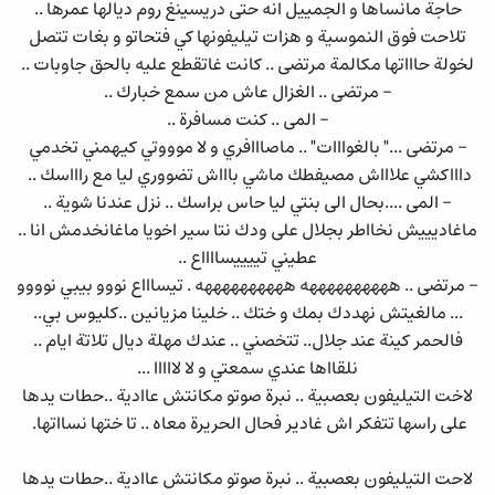
حاجة مانساها و الجمييل انه حتى دريسينغ روم ديالها عمرها ..
تلاحت فوق النموسية و هزات تيليفونها كي فتحاتو و بغات تتصل
لخولة حاااتها مكالمة مرتضى .. كانت غاتقطع عليه بالحق جاوبات ..
- مرتضى .. الغزال عاش من سمع خبارك ..
- المى .. كنت مسافرة ..
- مرتضى ..." بالغوااات" .. ماصااافري و لا موووتي كيهمني تخدمي
داااكشي علاااش مصيفطك ماشي باااش تضووري ليا مع راااسك ..
- المى ....بحال الى بنتي ليا حاس براسك .. نزل عندنا شوية ..
ماغاديييش نخااطر بجلال على ودك نتا سير اخويا ماغانخدمش انا ..
عطيني تييييسااااع ..
- مرتضى .. ههههههههههه ههههههههههه . تيساااع نووو بيبي نوووو
... مالغيتش نهددك بمك و ختك .. خلينا مزيانين ..كليوس بي..
فالحمر كينة عند جلال.. تتخصني .. عندك مهلة ديال تلاتة ايام ..
نلقااها عندي سمعتي و لا لااااا ...
لاخت التيليفون بعصبية .. نبرة صوتو مكانتش عاادية ..حطات يدها
على راسها تتفكر اش غادير فحال الحريرة معاه .. تا ختها نسااتها.
لاحت التيليفون بعصبية .. نبرة صوتو مكانتش عاادية ..حطات يدها