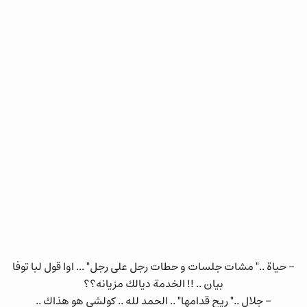
- حياة .." مشات جلسات و حطات رجل على رجل" ... اوا قول لبا توفا
بيان .. !! الخدمة ديالك مزيانه؟؟
- جلال .." ريح قدامها" .. الحمد لله .. كولشي هو هذاك ..