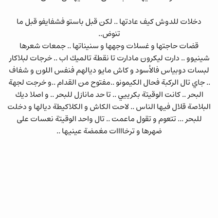
دخلات للدوش كيف عادتها .. لكن قبل باستو فشفايفو قبل ما
تنوض..
قضات حاجتها و غسلات وجهها و سنيناتها .. جمعات شعرها
شينيوو .. دارت ليكرون مادارت تا نقطة تالميك اب .. خرجات لبلاكار
لبسات دوبياس فالأسود و كاش مايو ديالهم فنفس اللون و شفاف
.. جاي تال الركبة فحال الكيمونو ..مفتوح من القدام ..و خرجت لجهة
البحر .. كانت الوقيتة بكرييي .. تا حد مانازل للبحر .. و اصلا ديك
البلاصة قلال فيها الناس .. لاحت الكاش و الكلاكيطة ديالها و دخلت
للبحر ... تتعوم و تقول ماعمت .. تال واحد الوقيتة نعسات على
ضهرها و ترخاااات مغمضة عينيها ..