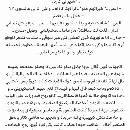
.." شير لي گارد ..
- المى .." طيراتهم منو" .. ارا لهنا كلااه .. واش انا لي غانسوق ؟؟
- جلال ..الى بغيتي ..
- المى .." شافت فيه و بدات تدور فعينيها" ..امم .. مبغيتش نمشي
لدار .. قلت لك مناقشة مع ماما ..نمشيلشي اوطيل حسن ..
- جلال.. انا غانوريك فين تمشي نتي غير سوقي ..مشات تتنقز للوطو
فرحانة بيها و كي ديماراتها و هي تشد فيها الرعدة .. مطوور نحيييلة
كيف تيقولو .. و غا تقيسها طير ..
اتجهات فين قاال ليها جلال بقاو غاديين تا وصلو لمنطقة بعيدة
شوية على المدينه .. فيها غير الفيلات .. دخلو لديك الحي الراااقي و
قال لها توقف قدام وحدة من دوك الفيلات كانت ديرة بصور خشبي
.. كلاكصوونات كيف قال ليها و فيسااع فتح ليهم السيكيريتي .. و
دخلات الاوطو حااالة فمها فالمكااان... كانو زوج فيدورات على الباب
.. .. بلاصةت الاوطو فبلاصة الباركينغ الصغيرة.. و نزلات من الاوطو
تتشوف جهة الجردة كانت الخضوورة و مناضر طبيعية زويينة بزاف
واخة مكانتش كبيييرة يالله جريدة و شجيرات ماشي كثار بالحق
المنضر أخااذ .. شافت جهة الفيلا .. كانت بتي فيلا فيها زوج طبقات ..