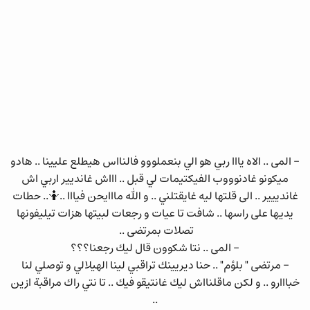
- المى .. الاه يااا ربي هو الي بنعملووو فالنااس هيطلع عليينا .. هادو
ميكونو غادنوووب الفيكتيمات لي قبل .. اااش غانديير اربي اش
غاندييير .. الى قلتها ليه غايقتلني .. و الله مااايحن فيااا ..🤷.. حطات
يديها على راسها .. شافت تا عيات و رجعات لبيتها هزات تيليفونها
تصلات بمرتضى ..
- المى .. نتا شكوون قال ليك رجعنا؟؟؟
- مرتضى " بلؤم" .. حنا ديريينك تراقبي لينا الهيلالي و توصلي لنا
خبااارو .. و لكن ماقلنااش ليك غانتيقو فيك .. تا نتي راك مراقبة ازين
..