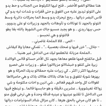
هنا عطااتو الضو الأخضر .. فتح ليها الكيلوط من الجنااب و حط يدو
على التوتو تيدوز عليه من الفوق و حتى قفزات و شدات ليه يدو كي
قاس البضر ديالها .. رجع تيحرك يدو وسط الما بحركات دائرية وسط
التوتو بالجهد تا غوتااات و تآوهاات بالجهد و زيراات لو على يدووو..
حس بيها ريدي .. و هو يجبد مسيو جاك من الشورط يالله بغا يطو
فالتوتو و هي تحبسو ..
- المى .. لالا الملحة غاضرني ..
- جلال..." خزر فيها و ضحك بعصبية .." .. تضكي معايا ولا كيفاش
..الملحة مزيانة غاتعقمو ليك من الداخل غير هنينا ..
قبل ماتفتح فمها طلعو معاها بجهد تال الآخر حساتو قااس الواالدة
زيرة على كتفو و خبشاااتو مزيااانورا عنقو .. و زيرات على خصرو
برجليها اكثر ز اكثر .. كي زيرات عليه حمقااتو بديك الحركة و هو
يهزها شوية للفوق و بدا هاك بلاااك هاااك بلاك و هي حامياااها
لغوااات كل واحد فيهم فعالم .. شي انين و اخات مكتومة و شي
زواكة تعيشوورة .. عشرين دقيقة و هو حابسها فالما ..و تينطح فيها
من الدااخل تا تقلبو عينيها و عينيه فدقة وحدة و هي ترخى فوق منو
.. تا هو كان مرخي بالحق هزها .. كان مزاال شااد السوتيامات ديالها