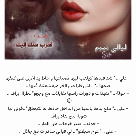
- علي .. " شد فيدها كيلعب ليها فصباعها و حاط يد اخرى على كتفها
ضمها .." .. اش طرا من ااخر مرة شفتك فيها ..
- خولة .. " تنهدات و دورات راسها تقابلات مع وجهو" ..طرااا بزاف ..
😔..
- علي .." طلع يدها باسها من الداخل خلاها غا تتبحلق" ..قولي ليا
شوية من هاد بزاف
- خولة... عبير خرجات من الدار ..
- علي .. " عوج سيفتو'' .. لي فبالي سافرات مع جلال ..