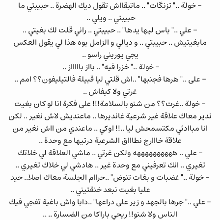
- خولة .." تزنگات" .. ماتبقااش تقول ديك الهضرة .. حبيبتي ما
حبيبتي .. ويلي ..
- علي .." باس ليها يدها" .. حبيبتي .. راني قلت لك بغيتي ..
مابغيتيش .. حبيبتي .. و ديالي و الزامل بوه هذا لي يقول العكس
يجي يوريني راسو ..
- خولة .." خزرا فيه" .. بااز باااااز ..
- على .." هرها فجنبها" ..اش قلتي ليا قبيلة فالتيليفون؟؟ امم ..
غرتي ولا كيفاش ..
- خولة ..غرت؟؟ من شنو بالسلامة!!! على فكرة انا لو كان بغيت
ندير معاك علاقة غير شرعية غانديرها .. ماعنديش لاش نغير .. لكن
انا مباادئي مكتسمحش ليا ..!! اوكي .. ماعندي من ااش نغير من
علاقة خااارج نطاااق الشرعية درتيها مع وحدة ..
- علي .. ههههههههههه ولكن غرتي .. ماشي العلاقة لي خلاتك
تغيري .. انك تعرفيني مع وحدة غير .. هادشي لي خلاك تغيري ..
- خولة .." غضبات و بغات تنوض" ..حراام الجلسة معاك اصلا.. حيد
عليا بغيت نبعد خنقتيني ..
- علي .." جرها بالجهد و زير على دراعها" ..دابا واش باغية تفجي فيك
الناس ولا شنو!! ريحي باراكا من الضسارة .. ..