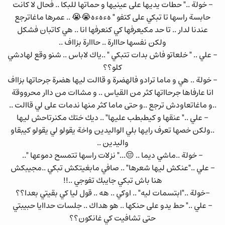
- خولة .." حطات يديها على عينيها و حماتها للبكا .. فحال لا كانت
حابسة راسها تا تبكي على كتفو " هءهءه😭😭 .. عمرها ماغاترجع
عندنا لدار .. تا حد مكيعرفها كي كنعرفها انا .. هي كاتبان فشكل
ولكن نفسها حااارة .. حااارة بزااف ..
- علي .. " خلعاتو فاش بدات تتبكي " ..ياك لاباس .. شنو وقع لهادشي
كلو؟؟
- خولة .. هي و ماما ترادو فالهضرة و قاالت ليها هضرة جرحاتها بزااف
انا عارفاها جرحااتها كثر من القياس .. و مشاات من داار محرووقة
..و ماغاتعاودش ترجع ..و حتى ماما كثر منها ندمات على لي قاالت ..
- علي .." عنقها و كيطبطب عليها" .. ديك ختك مكنرتاحش ليها
..ولكن خصها تعرف رايها بلي الواليدين واخة يقولو لي يقولو كيبقاو
واليدين ..
- خولة ..ماشي ديما .. 😔..." نزلات راسها تتمسح دموعها "..
- علي .."عنكش ليها شعرها" .. صافي مابغيتكش تبكي ..مجيبكش
هنا باش تبكي جايبك تفوجي ..!!
-خولة .."ابتسمات ليه" .. اوكي .. هه .. قول ليا كي بقيتي بعدا؟؟
- علي .." حط يدو على حنكها .. هو هداك .. جلسات حداايا حبيبتي
حتى تشافيت كي غانكون؟؟