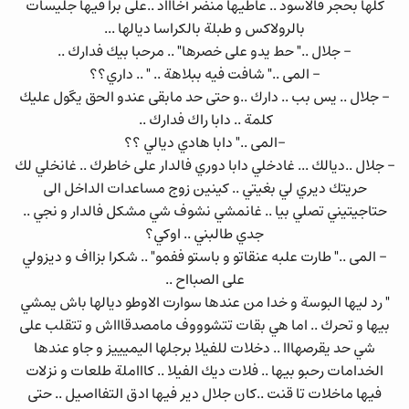
كلها بحجر فالأسود .. عاطيها منضر أخاااد ..على برا فيها جليسات
بالرولاكس و طبلة بالكراسا ديالها ...
- جلال .." حط يدو على خصرها" .. مرحبا بيك فدارك ..
- المى .." شافت فيه ببلاهة .. " .. داري؟؟
- جلال .. يس بب .. دارك ..و حتى حد مابقى عندو الحق يگول عليك
كلمة .. دابا راك فدارك ..
-المى .." دابا هادي ديالي ؟؟
- جلال ..ديالك ... غادخلي دابا دوري فالدار على خاطرك .. غانخلي لك
حريتك ديري لي بغيتي .. كينين زوج مساعدات الداخل الى
حتاجيتيني تصلي بيا .. غانمشي نشوف شي مشكل فالدار و نجي ..
جدي طالبني .. اوكي؟
- المى .." طارت علبه عنقاتو و باستو ففمو" .. شكرا بزااف و ديزولي
على الصبااح ..
" رد ليها البوسة و خدا من عندها سوارت الاوطو ديالها باش يمشي
بيها و تحرك .. اما هي بقات تتشوووف مامصدقاااش و تتقلب على
شي حد يقرصهااا .. دخلات للفيلا برجلها اليميييز و جاو عندها
الخدامات رحبو بيها .. فلات ديك الفيلا .. كاااملة طلعات و نزلات
فيها ماخلات تا قنت ..كان جلال دير فيها ادق التفااصيل .. حتى