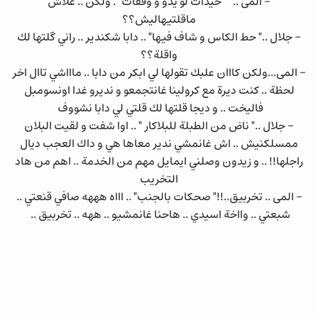
- المى .." " حيدات لو يدو و وقفات" . ولكن .. علاش
ماقلتيهاليش؟؟
- جلال .." حط الكاس و شاف فيها" .. دابا شكندير .. راني گلتها لك
واقلة؟؟
- المى...ولكن كااان علبك تقولها لي ابكر من دابا .. ماااشي تاال اخر
لحظة .. كنت ديرة مع كرولينا غانتجمعو و نديرو غدا اونسومبل
فاليخت .. و ديجا قلتها لك قلتي لي دابا نشووف
- جلال .." ناض من الطبلة للبلاكار " .. اوا شفت و لقيت البلان
ممسلكنيش .. اش غانمشي ندير معاها هي و داك العجب ديال
راجلها!! .. و زيدون وصلني ايمايل مهم من الخدمة .. اهم من هاد
التخريب
- المى .. تخربيق..!!" صحكات بالجنب" .. اااه هههه صافي قنعتي ..
شبعتي .. وااخة اسيدي .. هاحنا غانمشيو .. ههه .. تخربيق ..