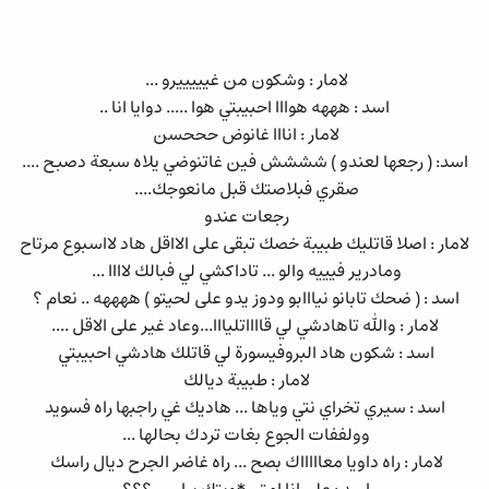
لامار : وشكون من غيييييرو ...
اسد : هههه هوااا احبيبتي هوا ..... دوايا انا ..
لامار : انااا غانوض حححسن
اسد: ( رجعها لعندو ) شششش فين غاتنوضي يلاه سبعة دصبح ....
صقري فبلاصتك قبل مانعوجك....
رجعات عندو
لامار : اصلا قاتليك طبيبة خصك تبقى على الااقل هاد لااسبوع مرتاح
ومادرير فيييه والو ... تاداكشي لي فبالك لاااا ...
اسد : ( ضحك تابانو نيااابو ودوز يدو على لحيتو ) ههههه .. نعام ؟
لامار : والله تاهادشي لي قااااتليااا...وعاد غير على الاقل ....
اسد : شكون هاد البروفيسورة لي قاتلك هادشي احبيبتي
لامار : طبيبة ديالك
اسد : سيري تخراي نتي وياها ... هاديك غي راجبها راه فسويد
وولففات الجوع بغات تردك بحالها ...
لامار : راه داويا معاااااك بصح ... راه غاضر الجرح ديال راسك