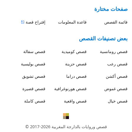
صفحات مختارة
قائمة القصص
قاعدة المعلومات
إقتراح قصة
بعض تصنيفات القصص
قصص
رومانسية
قصص
كوميدية
قصص
سفالة
قصص
رعب
قصص
حزينة
قصص
بوليسية
قصص
أكشن
قصص
دراما
قصص
تشويق
قصص
غموض
قصص
هورنوغرافية
قصص
قصيرة
قصص
خيال
قصص
واقعية
قصص
كاملة
قصص وروايات بالدارجة المغربية
© 2017-2026