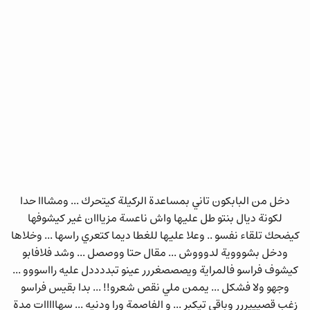
دخل من البابكون تاني بمساعدة الركيلة كيتحرك ... ومشااا حدا
لكونة ديال بنتو طل عليها واش ناعسة مزيااان غير كيشوفها
كيضحك تلقاء نفسو .. وعلا عليها للغطا ديما كتعري راسها ... وخلاها
ودخل بشوووية لدوووش ... مقال حتا ووصصل ... وشد فلافابو
كيشوف فراسو فالمراية ويصصصغررر عينو تبددددل عليه رااسووو ...
وجهو ولا فشكل ... يممن ملي نقص شعرو!! ... بدا بقيس فراسو
زغب قصيييررر وباقي تيكبر ... و الفاصمة ورا ودنيه ... سهااااات مدة