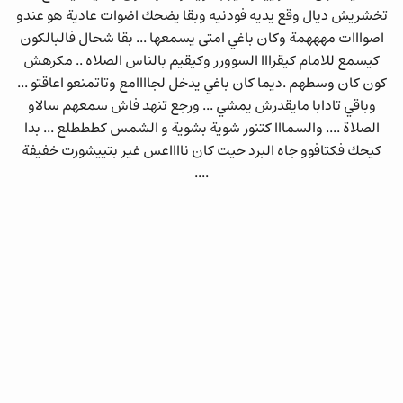
تخشريش ديال وقع يديه فودنيه وبقا يضحك اضوات عادية هو عندو
اصوااات مهههمة وكان باغي امتى يسمعها ... بقا شحال فالبالكون
كيسمع للامام كيقرااا السوورر وكيقيم بالناس الصلاه .. مكرهش
كون كان وسطهم .ديما كان باغي يدخل لجاااامع وتاتمنعو اعاقتو ...
وباقي تادابا مايقدرش يمشي ... ورجع تنهد فاش سمعهم سالاو
الصلاة .... والسمااا كتنور شوية بشوية و الشمس كطططلع ... بدا
كيحك فكتافوو جاه البرد حيت كان نااااعس غير بتييشورت خفيفة
....