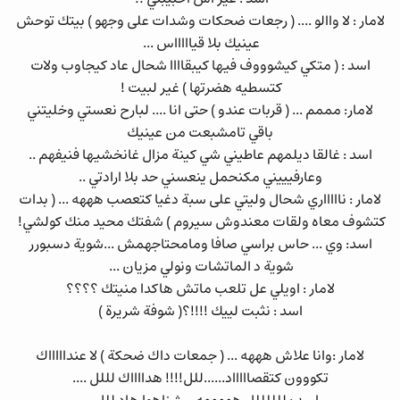
لامار : لا واالو .... ( رجعات ضحكات وشدات على وجهو ) بيتك توحش
عينيك بلا قياااااس ...
اسد : ( متكي كيشوووف فيها كيبقاااا شحال عاد كيجاوب ولات
كتسطيه هضرتها ) غير لبيت !
لامار: مممم ... ( قربات عندو ) حتى انا .... لبارح نعستي وخليتني
باقي تامشبعت من عينيك
اسد : غالقا ديلمهم عاطيني شي كينة مزال غانخشيها فنيفهم ..
وعارفيييني مكنحمل ينعسني حد بلا ارادتي ..
لامار : ناااااري شحال وليتي على سبة دغيا كتعصب هههه ... ( بدات
كتشوف معاه ولقات معندوش سيروم ) شفتك محيد منك كولشي!
اسد: وي ... حاس براسي صافا ومامحتاجهمش ...شوية دسبورر
شوية د الماتشات ونولي مزيان ...
لامار : اويلي عل تلعب ماتش هاكدا منيتك ؟؟؟؟
اسد : نثبت لييك !!!!؟( شوفة شريرة )
لامار :وانا علاش هههه ... ( جمعات داك ضحكة ) لا عنداااااك
تكووون كتقصاااااد......للل!!!! هدااااك لللل ....