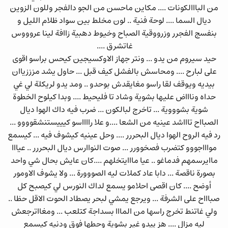
من البااالكونات .... مكاين ماحسن من الجو دالفجر وللون الزوين
ديال السما .... لوحة فنية .. لون مخلط بين سواد ظلام الليل و
بنفسج الفجرر وزرووقية الصباح وخيوط دهبية زاافة لينا عروووس
غاتشرق ....
حيد سيروم من يدو ... ونتر جهاز الاوكسيجين كيحس براسو اقوى
على لبارح .... ومحاسش بالفشل كيف قبل ... حاول يشد مزززياان
بيديه ويوقف لقا راسو مغايقدش بوحدو .. ومد يدو لريكلة لي غي
حداه وناااض عليها بشوية وشاد تا فليحيط .... وبدا كيلوح الخطوة
شوية بشوووية ... تاخرج لبالكون ... ضرب فيه داك الهوا ديال
الصبااح تاااشد عينيه من الشعا ....و علا رااااسو كيييستنشقوووو ...
رد فيه الروح الهوا ديال البحررر .... وحل عينيه كيشوف فيه ... كيسمع
مواااجووو كتضرب فصخوورر ... صوت النواارس ديال البحررر .. عيااا
ماايرسمهم فدماغو .. عيا مااايتخلهم ....كان عايش بحال شي واحد
بصورة ناقصة ... دابا عاد كملات ليه الصووورة ... ولا يشوف الاومور
أوضح .... كان اقصى احلامو يسمع لداك النورس لي كيصبح كل
صباااح على الشرفة ... ويرجع يمشي لبحر يصطاد الحوت الاقل حظا ..
ولي غاتنط تخرج راسها من المااا بسداجة كتلعب ... ومغااترجعش
ليه مزال .... هز ييدو غير بشوية وحطها فوق ودنيه كيسمع