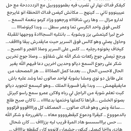
كيفكر فداك نهار لي تضرب فيه بطمووووبيل مع الزددددحة مع حل
عييينووو تاني ... كينهج ... مكانش كيضن فداك اللحظة انو غايرجع
لدارو مزال .... وها ربي شافاااه ورجعوو وزاد كرمو بنعمة السمع ..
كلس فوق واحد الكرسي تما وعمر سطل .... وبدا كيتوضاااا ....
خرج لبرا كيتمشى بزز وبشوية ... بانتليه السجااادة ووجهها للقبلة
وحاول يصلي وهو كالس فوق السرير حيت مايقدرش يبقا واااقف...
كيخاف يخونوه رجليه .... كلس على السرير وصلا الفجر و الصبح ..
ورجع تيصلي جوج ركعات شكر الله على شفاؤو ... وصلا جوج تخرين
شكر على رجوع السمع ديالو وحدين اخرين دعا فيهم الله يغير
الحال لاحسن الحال .... بعدما كمل الصلاااة .... هز المصحف من
على طابل دو نوي ومشا بشوية لواحد صالون تما وشد عليه باش
مايفيقهمش ..... وبدا يقرا فسورة الملك ...وهو كيسمع لتجويد ديالو
كيت تعلم شوية من الراجل لي رباه ولاكن عمرو سمع راسو كيرتل
بصوتو الخشن ...قراها تاكملها وختمها بدعااااء ... تاكان صبح طلع
....ساعة ونص وهو فداك صالون ... المصكف كل ورااااقووو فزكووو
بالدموووع .. كيقراا ودموع كيقطروووو معاه ... بالفرررحة و شكر الله
.... حس براااسسسو هاد المرة قريب ليه بززاااف .... كان شحال
هادي وااخا كيصلي كيكون حشمان لانووو كان كيقطع بزااااف ...