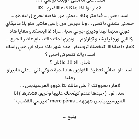
اسد : على انا امتى *ويتك براسي ؟؟؟
لامار : واااخا هاكاك غااااضرو .. لااا
اسد : حبي ... فيا متر و 90 .. يعني من بلاصة لجرح ل ليه هو ...
خصكي تشدي تاكسي ... ونا مهرس من راسي ماشي منو بلا ماتبقاي
دوري منهنا لهنا وديري جرحي سبة ....راه غااايتسكدو معايا هاد
ركااابي ورجليا يشدو توازنهم ... ونوري لمك داك ساع غاضر الجرح ...
لامار : اصللااااا كيخصك ترويييض مدة شهر يلاه يبراو غي هني راسك
اسد : ياك كتصوكي احبي ؟
لامار : ااه !!!! علاش ؟
اسد : اوا صافي نعطيك الفولون هاد المرة صوكي نتي ...على مايبراو
رجليا
لامار : نصووكك ؟ على مالك نتا هووو المرسيديس ...
اسد : نو .. ( جبدها عندو كيضحك عليها وخربق فشعرها ) انا
الميرسييبينيس ههههه .. mercipènis "ميرسي القضيب "
يتبع ...