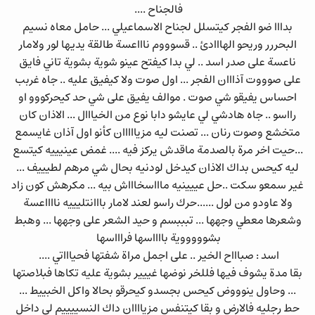
فالجناح ....
بدااا ضو الفجر كيتسلل لجناح الاسماعيلي ... حامل معاه نسيم
البحررر وريحو الهااادئ .. قسوووم ناااعسة طالقة يديها لور ولامار
ناعسة على صدر اسد .. لي بدا كيفتح عينو شوية بشوية تاني فايق
على صوووت آذااان الفجر ... اول صوت ولا كيفيق عليه .. جاه غربب
احساس يفيقو شي صوت . موالف يفيق على شي حد كيحركووو او
رااسو .. جاه هادشي لي عايشو دابا نوع من الخيااال ... الاذان كان
متخشع وصوت رنان ... تصنت ليه مزيااااان كأنو اول آذان غايسمع
...حيت اخر مرة بالصدمة ماقدش يركز فيه .... غمض عينيييه كيتسع
ليه كيحس بداك الاذان كيدخل لودنيه بحال شي مرهم لطيييف ...
غير سمعو سكت ..حل عييينيه ماااسخاااش بيه ... مكرهش كون زاد
ولا عاودو من لول ......حرك راسو لعند لامار بااانتليييه نااااعسة
وشعرها معطي وجهها ... تبببسم و حيد الشعر على وجهها ... وهبط
بشوووووية بااااسها فراااسها
اسد : صباااح الخير .. على اجمل مراة شفتها فحياااتي ....
بقا مدة يشوف فيها فللخر نوضها غييير بشوية عليه تكاها فبلاصتها
... وحاول ينوووض كيحس بجسدو كيحرقو بحالا واكل الخبييط ...
حط رجليه فالارض و بقا كيتنفس مزياااان داك النسييييم لي داخل