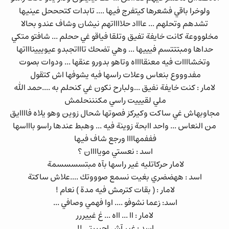
ولوخرا باقي فشعرها كيتفرج فيها .... تابدات كتحححل عينيها
تشدهم وتحلهم ... عاااد حلااااتهم نيشان وشاف عندو بحالا
مخلوووعة كانت خايفة تفيق وتلقا فياقو غي ححلم ... شافتو متكي
حداها ومبتتتسم فيييها ... وهي تضحك تاااتجبدو عيويييناااتها
وتخشاااات فيه معنقااااه وتاهو بدورو عنقها ... ودوات بصوت
مفدوووع بنعاس وعلات راسها فيه يشوفها اش كتقول
لامار : كنت خايفة نفيق ...ولبارح نكون غي كنحلم به ....حمد الله
ملي لقيييت راسي مكنننحلمش
مجاوبهاش غي ساكت وكيركز فصوتها شحال زوين وهو يلاه فاااايق
من النعاس ... واحد اابحة زوينة فيه ... وهبط عندها راسو باااسها
فففمهاااا ورجع شاف فيها
اسد : نعستي موياااان ؟
لامار حركاتليه غير راسها بآه مبتسسسسمة
اسد : ههضضري بغيت نسمع صوووتك ....علاش ساكتة
لامار : ( بقات كترمش فيه مدة ) نعام !
اسد: زعما نشوفو .... اوا فهمي وصافي ...
لامار : اا ... ااه ... غ غييررر
اسد : غير آش احبيبتي !!