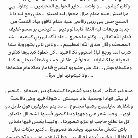
وكان كيشرب ... و واشم ... داير الحوايج المحرمين ... وعارف ربي
مراضيش عليه مدام مزال محقق ليه امنيتو ... ملي رجع ليه دابا
السمع حس بلي رربي راااضي عليه مدام كافؤو بهاد النعمة من
جديد ورجعات ليه الثقة فايمانو ودينو .... كيحس براسسو خفيف
قدام الله تعالى ... وكاع ما محرج ... عاد تأكد ان ربي كيبغيه ... شد
المصحف وقال صدق الله العظيييم .... وناض تاني بشوووية مشا
شرب الما ورجع لبلاااصتووو تكااا فيها .. كل خطوة كيديرها كتكون
ضعيفة وبلكشايف .. معارفش علاش جسدو ضعاف بحال هاكدا
ومكيطاوعوش ... تكا على جنبووو كيتفرج فلامار بحالا عام مشفاها
.... ولا كيشوفها اول مرة ..
مدة غير كيتأمل فيها ويدو فشعرها كيشعبكو بين صبعانو .. كيحس
لو يبقى فهاد الوضعية عام ميملش ... شوفة فيها وهي ناااعسة
وشفارها مايلييين وفمها مجموع .... مد يدو لتيليفون فوق طابل دو
نوي ... وحيد شعر على وجهها وبدا كيصور فيييهااا شحااال دتصاور
كل ما تطلع حاجب او تنزلو كيصورها ... وكيبدا يفيس فيها بلعاني
باش تكنش ملامحهها ويشدها فصووورة ... كدير حركات ديال
اللاطفااال مخسر فيهم نعاااس ... حط تيليفون ودار يدو تحت راسو