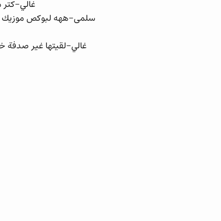
غالي-كتر 
سلمى-ههه لبوكص موزيك عج
غالي-لقيتها غير صدفة خس