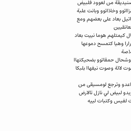
صنيديقة من لعوود فلبيض
وو وخلااتوو وبانت علبة
ماتيل بعاد على بعضهم ومع
عانقيين
ل كيمتلهم هوما نييت بعاد
را وهيا كتمسح دموعها
لاصة
 وشحال حمقاتوو بضحيكتهاا
 لالة وصوت نيفهاا بلبكا
بااعدو وترجع لومسيقى من
و لبيض لي نازل تالارض
ات لفيس وكتبات لييه