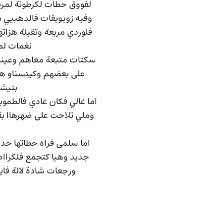
لفووق حطات لكرطونة لمرب
وفيه زويويقات فالدهبيي 
فلوردي مربعة وتقيلة هزاته
نغمات لم
سكتات متبعة معاهم وعينيها
على بعضهم وكيتسناو هي
بتيشو
اما غالي فكان غادي فالطمو
وملي تلاحت على ضهرهاا بق
اما سلمى فراه حطاتها حدا
جديد وهيا كتجمع فلكراا
ورجعات شادة لالة فاي