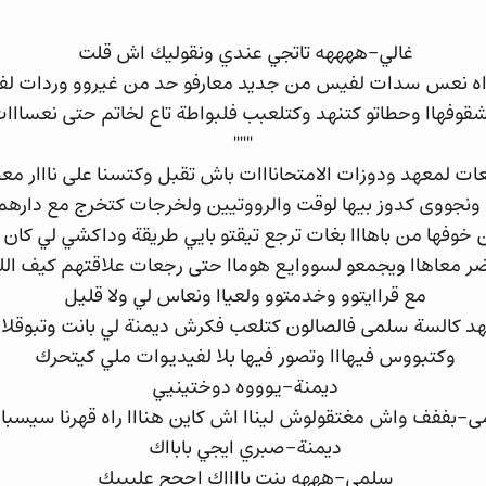
غالي-ههههه تاتجي عندي ونقوليك اش قلت
راه نعس سدات لفيس من جديد معارفو حد من غيروو وردات لفي
قوفهاا وحطاتو كتنهد وكتلعبب فلبواطة تاع لخاتم حتى نعسااا
''''''
عات لمعهد ودوزات الامتحانااات باش تقبل وكتسنا على نااار معض
ونجووى كدوز بيها لوقت والرووتيين ولخرجات كتخرج مع داره
ن خوفها من باهااا بغات ترجع تيقتو بايي طريقة وداكشي لي كا
ر معاهاا ويجمعو لسووايع هوماا حتى رجعات علاقتهم كيف الل
مع قراايتوو وخدمتوو ولعياا ونعاس لي ولا قليل
هد كالسة سلمى فالصالون كتلعب فكرش ديمنة لي بانت وتبوق
وكتبووس فيهااا وتصور فيها بلا لفيديوات ملي كيتحرك
ديمنة-يوووه دوختينيي
-بففف واش مغتقولوش ليناا اش كاين هنااا راه قهرنا سيسب
ديمنة-صبري ايجي بابااك
سلمى-هههه بنت يااااك اححح عليييك