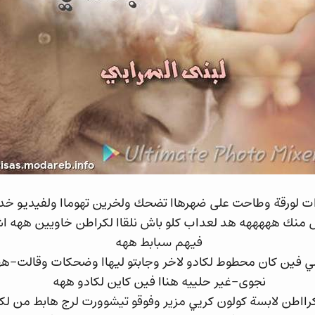
 لورقة وطاحت على ضهرهاا تضحك ولخرين تهوماا ولفيديو خد
منك هههههه هد لعداب كلو باش نلقاا لكراطن خاويين ههه اش غن
فيهم سبابط ههه
فين كان محطوط لكادو لاخر وجابتو ليهاا وضحكات وقالت-هه
نجوى-غير حلييه هناا فين كاين لكادو ههه
رااطن لابسة كولون كريي مزير وفوقو تيشوورت لرج هابط من 