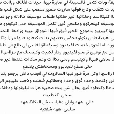
عة وبات كتحل فالسيينة لي ضايرة بيهاا حيدات لغلاف وباانت 
بدات كتقلب وكان فوقها ساروت صغير مدهب على شكل قلب هزاات
اا كتبتااسم وحلااتهاا غير حلاتها طلقات موسيقة هاادئة وجو ت
وسيقة كيتحركوو ومكتجي فين تكمل الموسيقة حتى كيكونوو م
 كيبرييو بدمووع اللحن فيق فيها اشوواق ليييه وزادهاا التمتا
 لفرصة فاش يكونو فحضن بعضهم بدات كتعاود فيها مرارا وتكرا
رت اما نجوى ختمات لفيديوو وسيفطاتو لغاليي لي طلع في فلب
بيل مع توفيق توصلو لفيديوو ودار لكييت وكيضحك مع مزااحهاا
ا ساهي فيهاا وكيتبسم وملي بكااات وعم سكاات عندها غير صوت
حتى تقطع لفيديوو ومسخاهش يتقطع
 رااسهاا وكل مرة ضور ليها السااروت لي فجنب بااش يرجعو يت
طن وكتحط وحدة فوق وحدة وحطاتهم فلقنت ولاحت علييهم الريد
دهاا وكتعاود فيها بحال شي بنت صغيرة هزات تيليفونها ودخل
سلمى-كنبغييك
غالي-ههه وايلي مفراسييش البكاية ههه
سلمى-ههه شفتيه