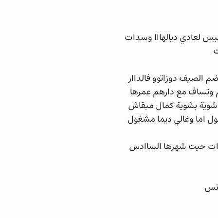
س لعادي ديالهااا وسدات
ت
م الصيف دوزاتوو فالداار
م وتساف مع دارهم عمرها
ن شوية بشوية كمال مبقاش
ول اما وغالي ديما مشغول
لاات حيت شهرها الساادس
انس