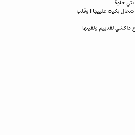
نتي حلوة
حال بكيت علييهااا وقلب
ع داكشي لقدييم ولقيتها