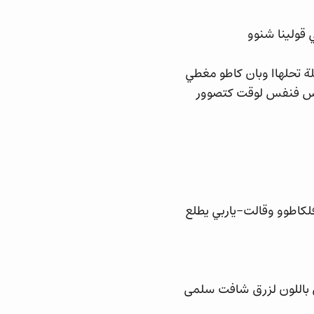
قولينا شنوو
ة تحلهاا وبان كاطو مغطي
ووس فنفس لوقت كتصوور
اطوو وقالت-ياربي يطلع
 باللون لزرق شافت سلمى