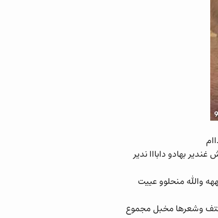
اام
دير بهادو دابااا ندير
هه والله منحلوو عييت
لكتف وشعرها مخبل مجموع