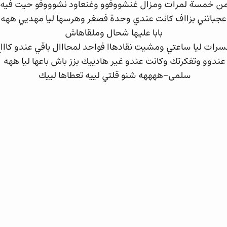
من خمسة لمرات ومزال غنشووفوو وغنعاود نشوووفو حيت فيه 
باتني بزااف كانت عندي وحدة فصغر وهرسها ليا مهديي ههه ش
بابا عليها شحال وملقاهاش
رات ليا ساعتي ومشيت نقادهاا فواحد لمحااال باقي عندو كااا
عندوو وتفكرتك وكانت عندو غير هادييك بزز باش باعها ليا ههه
سلمى-ههههه شنو قلتي لييه تعطاها لييك