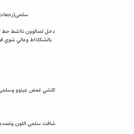
سلمى(رجعات ت
دخل لصالوون نااشط حط كار
بالشكلااط وعالي شوي ف
كلشي غمض عينوو وسلمى ش
شافت سلمى اللون وتصدماا