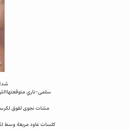
شدات
سلمى-ناري متوقعتهاااش 
مشات نجوى لفوق لكرسي 
كلسات عاود مربعة وسط لك