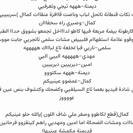
ديمنة-هههه تيجي وتعرفيي
كات قنطانة تاتحل لباب وناضت قاافزة عنقاات كماال )سربيييي 
كمال-وصبري راه سخفااان
طونة بيضة مربعة فيها كاطو لداااخل تجمعو بشووق حداا الطبل
وقوو علامة استفهاام فلبييض مشات سلمى تاتجريي جابت م
سلمى-ناريي فيا لخلعة تاع لباااك هههههه
مهدي-هههههه الييي اليي
امين-ديرييين ديرييين
ديمنة-هههه سكتووو
كمال-غمضوو عينييكم
ادة فيديو بعصا تاع السيلفيي وكضحك وكتشوف بنص عين فلك
غووووز
كمال(قطع لكاطوو وصفر ملي شاف اللون )يالله حلو عينيكم
ات ومشات الضحكة اما امين ومهديي راهم كينقزوو فرحانين
فديمنة مكمشة عينيهاا