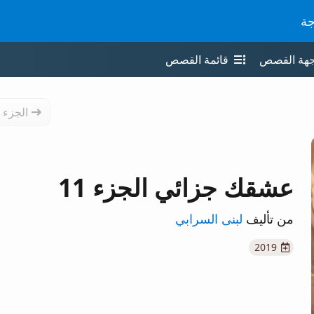
جة
جهة القصص
قائمة القصص
الجزء 
عشقك جزائي الجزء 11
من تأليف
لبنى السرابي
2019