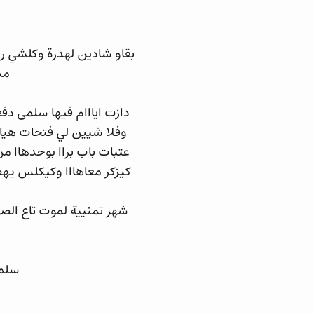
بقاو شادين لهدرة وكلشي 
مش
دازت ايااام فيها سلمى دف
وفلا شيين لي فتحات هيا 
عتبات باب براا بوحدهاا م
كيزكر معاهااا وكيكلس يهض
شهر تمنيية لموت تاع الص
سلمى