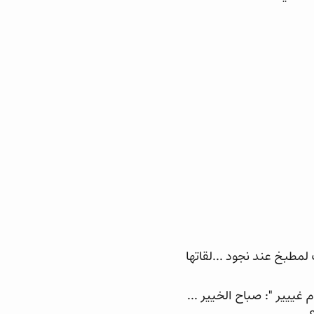
طبخ عند نجود ...لقاتها
غييير ": صباح الخيير ...