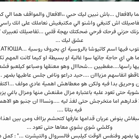
 بالافعال ...باش نبين ليك حبي ،،الافعال والمواقف هما الي 
 تفاصيلك اش كتبغي واشنو الي مكتبغيش نعاملك على انك راسي 
حزنك حزني فرحك فرحي ضحكتك بهجة قلبي ...تفاصيلك تعبيرك 
عشق ليك ...
 هي اي حاجة جاتها سوا غالية او بسيطة او كيما كانت المهم تك
ليها راسها....مغطيين ...شحااال وهو معنقها وصباعو كيلعبو فش
تاقطو انفاسهم مزيااان ....حيد دراعو وناض جلس عاطيها بضهر ...
حريق بدا فيه ولكن هو معطاهش اهمية عادي مولف ...اكتفى ب
ية حتى تعود عليه باعتباره مزال مقنعش منها ومزال باغي يزي
فدارهم اما متخرجش حتى لغذ ليه ....ونسااا ان جنبو هو الاه
فيه بتاتا ....
بغاش ينوض عريان قدامها عارفها كتحشم بزااف ومن بين اهذاف
وكلشي شوي بشوي معاها حتى تعود ...
ها بضهر وفنفس الوقت كيلبس فالسروال والتيشرت ..." : كمل دغ