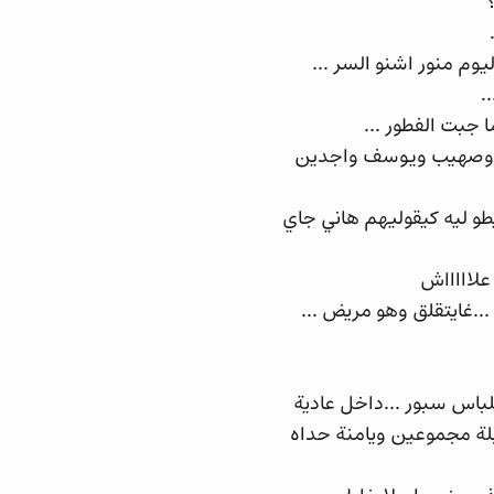
؟
وم منور اشنو السر ...
.
 جبت الفطور ...
ية وصهيب ويوسف واجدين
طو ليه كيقوليهم هاني جاي
علاااااش
..غايتقلق وهو مريض ...
باس سبور ...داخل عادية
لة مجموعين ويامنة حداه