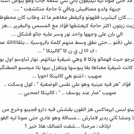
قد حتى صونا ليه تيليفون بالي شي سلعة جات وهو ينوض استا
جيهة ولدو مصافيش وباقي تا حاجة متكشفت " ....
اج ....كان كيشرب فقهوتو وكيفطر معاهم ما لذ وطاب كان محط
زيت زيتون اكثر حاجة كيعشقها فؤاد مع المسمن والبغرير ...هز
الي بان على وجهها واحد نور وسر عليه جاتو فشكل ...
و على ذقنو ...حتى نطق وسط منهم كلمة بالروسية ...بثقااااالة ع
: ك ااا ل ي ن كا "كالينكا " ...
رجو حيث فهماتو ولكا لا وهي شيفرة بيناتهم. نهار تباوسو اول
ا كانت شيفرة معناها بغا يبوسها ويتغزل بيها بلا ميحسو المطنگين
صهيب : اشنو هي كالينكا اخويا ...
فؤاد "هز فيه عينيه وهو على نفس الوضعية " : كول وسكت ..
صهيب "ضار عند يوسف .. " : كالينكا اصحبي ...
يتو لبس ايرماكس هز الفون بقشش فيه دارو فجيبو وخرج من 
ا ومشا ثاني يدير لامارش ...مسافة وهو غادي حتى صونا ليه الفون
ايلاف : مرحباا ...شفت اتصالك هلا خير ؟