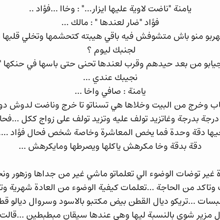
يامنة "ناضت لاوية عليها ايزار..." : وخاا ...فؤاد ..
فؤاد "ضار لعندها " : مالك ...
يهربو منو باش متشوفش فيه باقي هيبته كتحشمها وتخلي قلبها ي
لجنبك ليوم ؟
جيابو من بعد حيدهم وقرب لعندها تحنى حتى باسها في حنكها " 
نجيبك عندي ...
يامنة : صافي واخا ...
اب وخرج من البيت وخلاها هي تسناتو تا خرج وناضت لدوش دوش
درجة بدرجة وغاتزيد تولف عليه وتزيد تولف على زواج ككل ...فح
ها دقة وحدة فما يخص المعاشرة وخاصة شخص فحال فؤاد ....ك
دقة بدقة وخا مكرهش ياكلها ويصرطها ومايكرهش ...
غير توضات الوضوء الي تعلماتو ماشي غير من جداها وزهور ونجو
وتاكد من الحاجة ...تعلمات كيفية الوضوء من العادة شهرية و
بسات ...تريكو ديال القطن بيض مكتبو بالاسود وسروال ديالو ق
مزير شوي بالنسبة ليها وهي عندها سيقان مبطبطين ...قالت