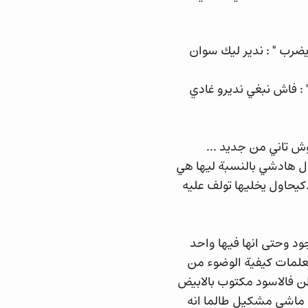
ضرب " : ندير ليك سوان
: فاش نبغي نديرو غادي
 تاني من جديد ...
ال هادشي بالنسبة ليها هي
يحاول يخليها تولف عليه
د وحتى انها فيها واحد
تعلمات كيفية الوضوء من
طن فالاسود مكتوب بالابيض
 ماشي مشكيل طالما انه