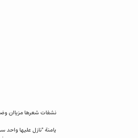
نشفات شعرها مزياان وضفر
يامنة "نازل عليها واحد سر