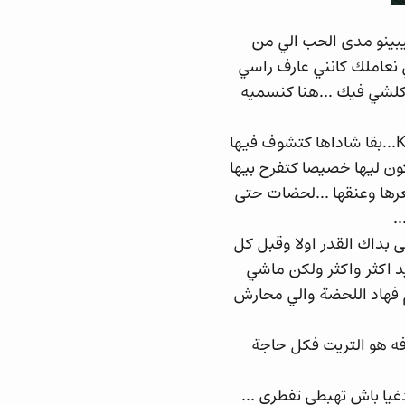
كيبينو مدى الحب الي من
نعاملك كانني عارف راسي
كلشي فيك ...هنا كنسميه
كانت سنسلة ديال ذهب مكتوب فيها اسم كاتيوشا بالروسية اي بحروف روسية ...КАТЮША...بقا شاداها كتشوف فيها
ون ليها خصيصا كتفرح بيها
عرها وعنقها ...لحضات حتى
.
داك القدر اولا وقبل كل
د اكثر واكثر ولكن ماشي
م فهاد اللحضة والي محارش
ه هو التريت فكل حاجة
يا باش تهبطي تفطري ...