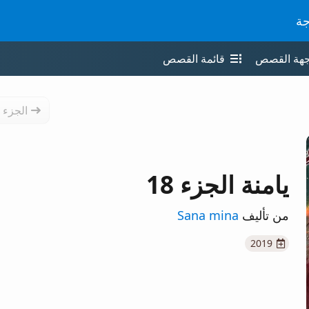
جة
جهة القصص
قائمة القصص
الجزء 
يامنة الجزء 18
من تأليف
Sana mina
2019