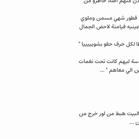
ذن منهم اصلا خاطرو من
وط فطور شهي مسمن وملوي
 عينيه فيامنة لاحض الجمال
طا لكل حرف حقو بشويييييا "
 بوسة ليهم كانت تحت نغمات
 الي معاهم " ...
البيت هبط من لور خرج من
 ...