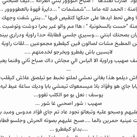
ود "ضارت لعندها " : صباح النووور بنتي الغزالة ...كيف صبحتي 
امنة : الحمد لله ماما ..."شمشمات " ...دايرة قهوة بالعطوووور ...
ا وهي تحط ايدها على حنكها كتقيص فيها "...بنتي شفت وجهك لي
منة "حست بالسخونية " : هاا مم والو غير بحرا دوشت وتوضيت ..
ن بصحتك ابنتي ...وسيري جلسي فطابلة حدا راوية ودراري بينما
من المطبخ مشات لصالون فين كيفطرو مجموعين ...لقات راو
لابسين باش يفطرو ويخرجو لخدمتهم ....
ف صهيب وراوية الا الياس الي مجاش داك صباح ثاني وفنما يعي
...
ش ديلمو هذا بغاني نمشي لملتو نخبط مو تيلصق علاش كيقلب 
ابا جاي هو وفؤاد بلا ميسمعوك تيمشي بابا وديك ساعة عيط ليه .
يوسف : نعل بو مو الكلب تفوو...
صهيب : شور اصحبي غا شور ...
هم وصبحو عليه وتبعاتو نجود عاد تم جاي فؤاد مدوس ومبد بل
ت عينيه حمرين بالما ....صبح عليهم بصوته الحرش وجلسو فطاب
....بداو كيفطرو ...