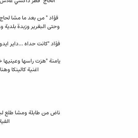
الحاج "فطر داكشي علاش 
فؤاد " من بعد ما مشا لح
وحتى البغرير وزبدة بلدية و
فؤاد "كانت حداه ...داير ايد
يامنة "هزت راسها وعينيها خ
اغنية كالينكا وهن
ناض من طابلة ومشا طلع لب
الفيل