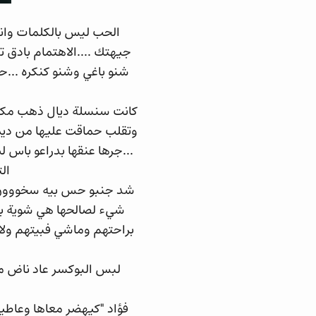
الحب ليس بالكلمات وانما
جيهتك ....الاهتمام بادق
شنو باغي وشنو كنكره ...
وتقلب حماقت عليها من ديما
...جرها عنقها بدراعو باس 
ال
شد جنبو حس بيه سخووون و
شيء لصالحها هي شوية بشو
براحتهم وماشي فبيتهم ولا 
لبس البوكسر عاد ناض م
فؤاد "كيهضر معاها وعاطي