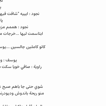
نج
ي
نجود : ايييه "شافت فيه
يا
نجود : هممم مزيا
ابتاسمت ليها ...خرجات 
كانو كاملين جالسين ...يوس
يوسف : وا
راوية : صافي خويا سكت ب
شوي حتى جا باهم صبح علي
منو ريحة باندوش وديودرن