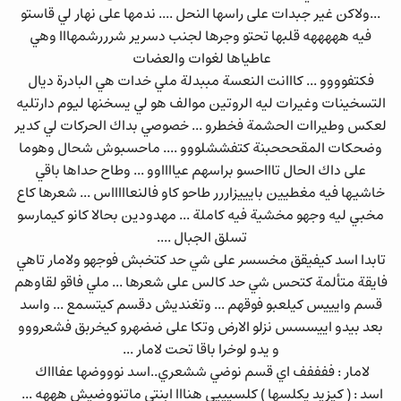
...ولاكن غير جبدات على راسها النحل .... ندمها على نهار لي قاستو
فيه هههههه قلبها تحتو وجرها لجنب دسرير شرررشمهااا وهي
عاطياها لغوات والعضات
فكتفوووو ... كااانت النعسة مببدلة ملي خدات هي البادرة ديال
التسخينات وغيرات ليه الروتين موالف هو لي يسخنها ليوم دارتليه
لعكس وطيراات الحشمة فخطرو ... خصوصي بداك الحركات لي كدير
وضحكات المقحححبنة كتفششلووو .... ماحسبوش شحال وهوما
على داك الحال تاااحسو براسهم عيااااوو ... وطاح حداها باقي
خاشيها فيه مغطيين بايييزاررر طاحو كاو فالنعاااااس ... شعرها كاع
مخبي ليه وجهو مخشية فيه كاملة ... مهدودين بحالا كانو كيمارسو
تسلق الجبال ....
تابدا اسد كيفيقق مخسسر على شي حد كتخبش فوجهو ولامار تاهي
فايقة متألمة كتحس شي حد كالس على شعرها ... ملي فاقو لقاوهم
قسم وايييس كيلعبو فوقهم ... وتغنديش دقسم كيتسمع ... واسد
بعد بيدو اييسسس نزلو الارض وتكا على ضضهرو كيخربق فشعرووو
و يدو لوخرا باقا تحت لامار ...
لامار : ففففف اي قسم نوضي ششعري..اسد نوووضها عفاااك
اسد : ( كيزيد يكلسها ) كلسيييي هنااا ابنتي ماتنووضيش هههه ...