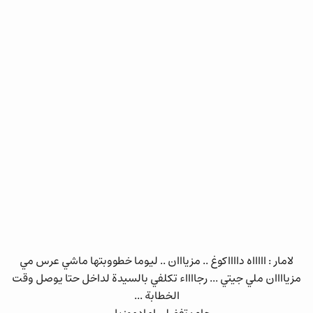
لامار : اااااه دااااكوغ .. مزيااان .. ليوما خطووبتها ماشي عرس مي
مزياااان ملي جيتي ... رجااااء تكلفي بالسيدة لداخل حتا يوصل وقت
الخطابة ...