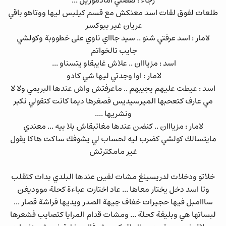
رجاء : تفضلي امادموزيل ...
طلعات لفوق لقات اسد معنكش مع قسم كيلبس ليها ووتاهو باقي
عريان غير ببوكسر
لامار : اسد عرفتي شنو .. سيد جاااي ناوي على خطووبة وكولشي
جايب تالخواتم
اسد : مزيااان .. علاش غايبقاو يتسناو ...
لامار : اوا وجدتي ليها شي كادو
اسد : عيطت عليهم يجيبهم .. ماعرفتش واش عندها البريمي ولا لا
مي عارف كتعحبها الميرسيديس فصغرها ديما كانت كتقولي نكبر
ونشريها ....
لامار : مزيااان .. كنضن عندها مغاتبقاش بلا بيه ... معندي
مايتسالك كولشي كضرب ليه لحساب لي يشوفك ساكت هاكا يقول
غير مامكترثش
خلاتو ودخلات لدريسينغ مشات لفين عندها البلدي بدات كتقلب
وتا اسد دخل يختار معاها ... عاد اختارت عباءة كحلة مووديغن
سااامبل فيها حجيرات خفاف جيهة الصدر ويديها فراشة قصار ...
لبساتها هي وبليغة كحلة ... ومشات قدام المرايا كتصايب فشعرها