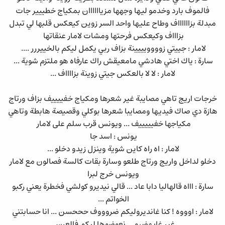
فالموف بارد وخدمو ليها وجهها مزياااااان بمكياج خطييير جات
مبدلة بزااااااف وطاح عليها واحد السر زوين كيعكس قلبها لي تبدل
بزاااف وكيعكس فرحتها ومشات لامار عنقاتها
لامار : جييتي زوووويييينة بزاف ربي يكمل ليكم بالخييررر ....
سارة : ياك اختي هادشي مامعيقش راك عارفاه هو ملتزم شوية ...
لامار : لا لا بالعكس جيتي زوينة بزااااف ...
خرجات اريج تاهي مصايبة غير شعرها ومكياج خفييييف بزاف ورتاج
هازة دي صاك فيديها ومصايبا شعرها بوكلي وقصيصة هابطة وتاهي
مكياجها خفيييييف ... ويونس قرب سلم على لامار
يونس : اسد جا
لامار : اه راه كاين شوية وينزل زيدو دخلو ...
دخلو لداخل واريج ورتاج طلعو وسارة بقات كالسة فصالون مع لامار
ويونس خرج لبرا
سارة : اااه قالهاليا دابا عاد ... قالي نيديرو كولشي فخطرة يعني ركبو
الخواتم ...
لامار : اوووه ! كنا غانديروليكم ضروووف حححسن ... انا حسابتني
غير غايهضرو ... نعوضوها ليكم فالعرس