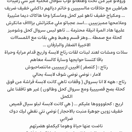
ورولاتو غير من تحت وطلعاتو كوب شوفال مخلية غير شي زغيبات
هباطين مع حلاقات مااسييين و خاتم ديالهم داكشي خفيف ضريف
... ومكياج خفيف تاهو غير كحل وماسكرا وخا هاكاك ديما مثييرة
وملامحها مميزييين ...اسد عجباتو ملي مكتراتش بزااااف مانكرش
عليها هاد المرة انيقة محترمة ... تاهو لبس سروال كحل وشوميز
كحلة مع صمطة ...وهز قسم وهبط وهي بقات مع اللمسااات
الاخيرة الضفار والبارفان ...
سلات ومشات لعند لبنات لقات رتاج لابسة واريج قدام مراية وحياة
باقا كتسنا حوايجها وسارة كالسة معاهم
رتاج : ( كتصفر ) افيين ازييييين مانتصاحبوش
لامار : نوضي نوضي شوف لابسة بحالي
رتاج : ههه لا انا بسروال ( وقفات تاهي كانت لابسة فراشة من فوق
كحلة بصح قصيييرة ومع سروال كحل وطالون ) غير هو تافقنا على
الكحل
اريج : كحلووووها عليكم ... ( هي كانت لابسة لبلو سيال قميص
خفيف زوين جوهرة منبت بالاحجار ) نوضي نتي نغطي ليك دوك
ضراابي
ناضت عنها حياة وهوما كيكملو هضرتهم