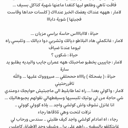
فاقت تاهي وطلعو ليها كتغدا ماعنها شهية كتاكل بسيف ...
لامار : هههه عنداك يعضك الخبز عندااك ( كلسات حداها وقاست
فجبتها ) شوية دابااا
حياة : لااابااااس حاسة براسي مزيان ...
لامار : غاتكملي هاد البلاطو ديالك وتشربي دوا ديالك ... وتلبسي راه
ليوما عندنا ضياف
حياة : شكون ؟
لامار : جاييين يخطبو صاحبتك ههه عمران جايب واليديه يطلبو يد
سارة
حياة : ( بضحكة ) يااااه حححلفي ... مبروووك عليها ... والله
تافررحتيني
لامار : واكولي بعدا ... راه تما طابليط الى ماجبتيش حوايجك دومندي
شي حاجة من لي بوتيك تلبسيها وسيفطهالي نقولهم يجبوهاليك ...
انا غانزل نشوف واش كولشي واجد ... يلاه كوولي كوولي ..
نزلات لتحت وهي تلاقاها رجاء
رجاء : اه امادام كولشي واجد كيف طلبتي .. سندس ورحاب لي
غايتكلفو بالبيفيه .. راهم على برا .. وشيف وجد الاطباق كاملين