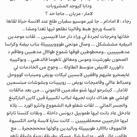
ودابا كيوجد المشروبات
لامار : مزيان .. ماجا حد ؟
رجاء : لا امادام .. جا غير موسيو سفيان طلع عند الانسة حياة لقاها
ناعسة ورجع هبط وقالينا نطلعو ليها تغدا ومشا ..
خلاتها وخرجات لجردة لي وراء دار حدا لابيسين ... لقات موجدين
البيفيه مشششكل ... وصال مونجي طووويييييلة بناب بيضة وكراسا
مدهبيييين ..ومحطوطين فوقها شموع طوااال مدهبين وطاقم د
الصحون بفورشيت وموس ومعالق تاهوما فالدهبي .. وبوكيييه
دالورررد الابيض متوسط الطاولة ... وجوج من الخادمات لي
غايصخرو عليهم واقفين لابسين ليكات بويض ومينيات كوووحل
وصبااط عاالي وقاميجات بويض ... زوييينات وبشوشات مبتسمين
للامار... كيشرحو ليها شنو مقدمين فالموني ... من بعد مالقات
كولشي هو هذاك دازت لجيهة لبااب لكبييرة فين كاين الباركينغ
والجسر المائي ... لقات شعلو فيه الشمووع وانثرو الورد .... يلاه
غادخل عاد بانت ليها طموبيل ديونس داخلة .. وبقات كتسنا تابانو
ليها خارجيين مححلقيييين ... كانت سارة لابسة واحد الكسيوة
فالمووف بااااارد طوييييلة وباليدين وكولها مححجججرة ... مع
طالون عالي فضي ودايرة شال مسكد بطريقة زوينة وانيقة تاهو