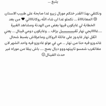
يتبع ...
ونكتفي بهذا القدر ختكم مورال زيرو غدا صابحة على طبيب الاسنان
😢 المعانااااة ... نكملو غدا ان شاء الله روكانااااتي ❤ من بعد
الخطابة لي غايكون فيها بعض من الهدنة ومشاهد الغيرة
....غااااايجي نهار ثقيييييييييل بزاف ... وغايكون دومي فينال ... يعني
اثقل نهار غايدوز على عائلة الروكان وماعرفاش بضبط شحال
غاندوزو فيه حتا من نهار ... مي غي عولو غادوزو فيه واحد الشهر لان
مغاتغرب شمسو تاييتهدووو ديال بصح .... باش يبقا من موراه غير
حدث الفينال😖