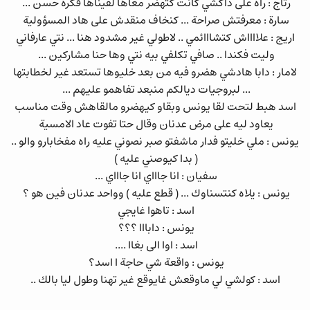
رتاج : راه على داكشي كانت كتهضر معاها لقيناها فكرة حسن ...
سارة : معرفتش صراحة ... كنخاف منقدش على هاد المسؤولية
اريج : علااااش كتشااائمي .. لاطولي غير مشدود هنا ... نتي عارفاني
وليت فكندا .. صافي تكلفي بيه نتي وها حنا مشاركين ...
لامار : دابا هادشي هضرو فيه من بعد خليوها تستعد غير لخطابتها
... لبروجيات ديالكم منبعد تفاهمو عليهم ...
اسد هبط لتحت لقا يونس وبقاو كيهضرو مالقاهش وقت مناسب
يعاود ليه على مرض عدنان وقال حتا تفوت عاد الامسية
يونس : ملي خليتو فدار ماشفتو صبر نصوني عليه راه مفخابارو والو ..
( بدا كيوصني عليه )
سفيان : انا جاااي انا جاااي ...
يونس : يلاه كنتسناوك ... ( قطع عليه ) وواحد عدنان فين هو ؟
اسد : تاهوا غايجي
يونس : دابااا ؟؟؟
اسد : اوا الى بغاا ....
يونس : واقعة شي حاجة ا اسد؟
اسد : كولشي لي ماوقعش غايوقع غير تهنا وطول ليا بالك ..