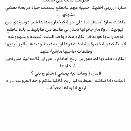
فعرسك مالك على حالتك
سارة : ررربي اخليك احبيبة مهم غانطلع سمعت حياة مريضة نمشي
نشوفها ...
طلعات سارة تجمعو تما على حياة كيختارو معاها شنو دوموندي من
البوتيك ... ولامار جابولها تختار لي طاغط من طابليط ... يلاه غاطلع
توجد راسها هو يدخل لكارد معاه واحد البنت انيييقة وبشوووشة
لابسة كندورة خضرة وشادة شعرها لور بمقيبط وعندها فاليز فيديها
وطلعات حاحبها ماشية عنهم
الكارد : طلباتها لمادموزيل اريج امادام ...هي لي قالت لينا ملي تجي
ندخلوها...
لامار : ( ومات ليه يمشي ) شكون نتي ؟
البنت : انا نقاشة ..عيطات ليا اريج قاتليا عنكم واحد العروسة .. راه
اريج انا وياها معرفة ...