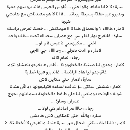
سارة : لا لا انا ماباغا والو اختي ... فلوس العرس غانديرو بيهم عمرة
ونديرو غير حفلة بسيطة بيناتنا ... لا انا لا هو معندناش مع هادشي
هههه
لامار : هااااء ؟ والحماق هذا لاااا ميمكنش ... خصك تفرحي براسك
سارة : غانفرح نهار لقا راسي مع عمران سعدااء تحت سقف واحد
اختي ... مكيهمني لا عرس لا والو ...
لامار : وااانت تعرفي ... رجاااااء اجي اااجي
رجاء : نعام الالة
لامار : وجدي ليا صينية دالخطوووبة .. فاش غايخرجو يتعشاو نتوما
غاتوجدو ليا هاد البلاصة .. غانديرو فيها خطابة
سارة : لامار اختي مكاين لاش
لامار : ششش سكتي ...( شافت لساعة فتيليفونها ) بااقي عندنا
شوية دالوقت دومنضي ليا على طاغط دالخطوبة بسمايتهم بجوج
عمران وسارة ...
رجاء : حااااضر امادام هي لولا ...
سارة : والله اختي تامكاين لاش هادشي
لامار : قلنا ليك سكتي شحال من سارة عندنا ماتفرحي لا فخطابتك لا