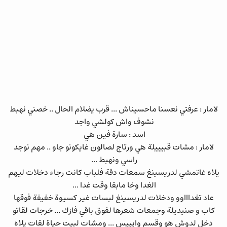
لامار : عرفتي نعسنا ماحسيناش ... قرب يضلام الحال .. خصني نهبط
نشوف واش كولشي واجد
اسد : سارة فين هي
لامار : مشات قبيييلة هي ورتاج لصالون غايكونو جاو .. مهم نوجد
راسي ونهبط ...
يلاه غاتمشي لدريسينغ سمعات دقة فلباب كانت رجاء دخلات ليهم
الغدا وخا مابقا وقت غدا ...
عاد تغداااوو ودخلات لدريسينغ لبسات غير كسيوة خفيفة فوقها
كاب و صنيديلة وجمعات شعرها لفوق باقي فازك ... خرجات لقاتو
دخل لدوش هو وقسم وايييس ... ومشات لبيت حياة لقات يلاه