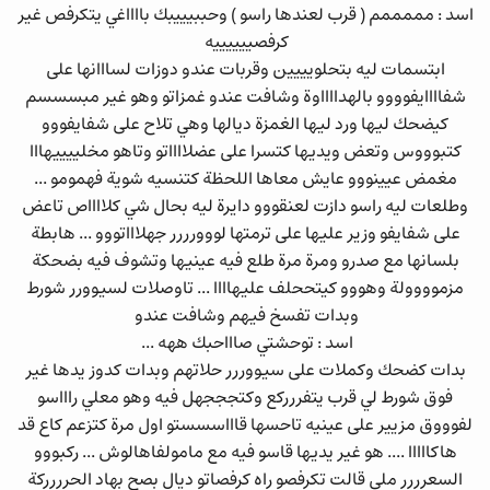
اسد : مممممم ( قرب لعندها راسو ) وحببيييبك بااااغي يتكرفص غير
كرفصييييييه
ابتسمات ليه بتحلويييين وقربات عندو دوزات لسااانها على
شفاااايفوووو بالهدااااوة وشافت عندو غمزاتو وهو غير مبسسسم
كيضحك ليها ورد ليها الغمزة ديالها وهي تلاح على شفايفووو
كتبوووس وتعض ويديها كتسرا على عضلااااتو وتاهو مخلييييهااا
مغمض عيينووو عايش معاها اللحظة كتنسيه شوية فهمومو ...
وطلعات ليه راسو دازت لعنقووو دايرة ليه بحال شي كلااااص تاعض
على شفايفو وزير عليها على ترمتها لووورررر جهلاااتووو ... هابطة
بلسانها مع صدرو ومرة مرة طلع فيه عينيها وتشوف فيه بضحكة
مزموووولة وهووو كيتححلف عليهاااا ... تاوصلات لسيوورر شورط
وبدات تفسخ فيهم وشافت عندو
اسد : توحشتي صاااحبك ههه ...
بدات كضحك وكملات على سيووررر حلاتهم وبدات كدوز يدها غير
فوق شورط لي قرب يتفررركع وكتجججهل فيه وهو معلي راااسو
لفوووق مزيير على عينيه تاحسها قاااسسستو اول مرة كتزعم كاع قد
هاكااااا .... هو غير يديها قاسو فيه مع مامولفاهالوش ... ركبووو
السعرررر ملي قالت تكرفصو راه كرفصاتو ديال بصح بهاد الحرررركة