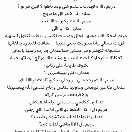
مريم : ااااه فهمت .. عندو شي ولاد تاهوا ؟ فين مراتو ؟
سارة : لل لا مزااال مامزوج
مريم : اااه غايكون خااااطب
سارة : لاااا باااقي
مريم ضحكاااات عجبها الحال ومشات تكلس .. بقات كتقول السهرة
قربات تسالي وانا مخرجت بحتى نتيجة ... شافت لعند رتاج لقاتها
مشغولة كتهضر وهي تمشي حدا عدنان ودارت راسها بالعاني
تعكلااات فرجلو كانت غااطييييح وشدهاااا ورتاج قرصاتها حياة
تشوف طايحة على ركابيه
عدنان : نتي بيييخيرررر ؟
مريم : ااااي رجججلي .. ر رجلي يمكن تلوات لياااا ااااي
عدنان بقا غير كيرمش وعاونها تكلس ورتاج كتدعي الله يصصبرها
وإلا قربات دير شي كارثة
عدنان : ككلسي ... سمحي ليا ماشفتكش
مريم : ل اا لاااا الغلط دياااالي انا ... اااااي رجلي
عدنان : نقولها لواليديك تشوفي طبيب ؟
مريم : ل ا لااا ماشي لداك درجة
دارت راسها بغات تنوض وشدات فيدو زعما كتكا عليه ورجعات