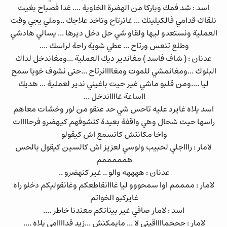
اسد : شد فمك وباركا من الهضرة الخاوية .... غدا فصباح بغيت
نلقاك قدامي فالكيلينك ... غاترتاح وتاخد علاجك ..وملي يجي وقت
العملية ونستعدو ليها ولقاو شي حل دخل ديرها ... يسالي هادشي
وطلع تنعس ورتاح ... عطي شوية راحة لراسك ....
عدنان : ( شاف فاسد ) مغاندير ديك العملية ...ومغاندخل لداك
البلوك ...ومغانمشي للموت ومغاااانرتاح ...حتى نشوف خويا سمح
ليا ....ومن قلبو ماشي غير حيت باغيني ندير لعملية ... هديك
ااساعة غااااندخل ...
اسد يلاه غايرد عليه تاحس شي حد عنقو من لور وخشات معاهم
راسها حيت شحال وهي واقفة بعيدة كتشوفهم كيهضرو فرحاااات
واخا مكانتش كاتسمع اش كيقولو
لامار : راااجلي لحبيب ولوسي لعزيز اش كالسين كيقول بالحس
همممممم
عدنان : ههههه والو .. غير كنهضرو ..
لامار : ممممم اوا سمحووو ليا غااانقاطعكم وغانقوليكم دخلو راه
غايركبو الخواتم
اسد : لامار صافي غير بيناتكم معندنا خاطر ....
لامار : حححمااااقيتي لا ... مايمكنش ...زيد قداااامي يلاه ....