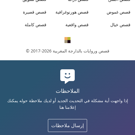
قصص
غموض
قصص
هورنوغرافية
قصص
قصيرة
قصص
خيال
قصص
واقعية
قصص
كاملة
قصص وروايات بالدارجة المغربية
© 2017-2026
الملاحظات
إذا واجهت أية مشكلة في التحديث الجديد أو لديك ملاحظة حوله يمكنك
إعلامنا هنا
إرسال ملاحظات