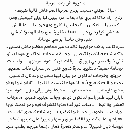
ماديرهاش زعما مربية
حياة : عرفتي حسيت برتاج ضربها الضو فاش قالها ههههه
رتاج : راه هاكا كديري ليا ديما ... مرة يبين ليا بيلي كيبغيني ومرة
كيبين ليا العكس ... كيخليني تانفرح ويهجرو ليا .... مابقاش
هادشي كيفرحني دابا ... فففف خليونا من هاد الهضرة نمشي
ندوووش حاسة براسي ديخانة
سارة كانت بدلات حوايجها غاتبات غير معاهم مخلاوهاش تمشي ..
وتكمشات فبلاصتها تنعس .. وحياة مسحات الماكياج هوما يبانو
تاني ضوك ضراابي زرووق ... بقات غير كتشوف فوجهها ... ولبسات
بيجامة خفيفة بانتليها سارة كدوي فتيل مع عمران بغات تعطيها
حريتها وخرجات لبالكون هو يبان ليها سفيان وعدنان كالسين
لتحت وبقات كتفرج فيه بلا هواها كتسنط لقلبها ... تابانو ليها وقفو
يمكن غايمشيو ... محملاتش .....مكرهاتوش يبقى مزال تشوف فيه
تابان ليها طلع راسو لبالكون ديالها وجات عينيها فعينيه ماعرفات
تمشي ولا تبقااا ... بقات غير فبلاصتها كتشوف فيه وهو ضحك ليها
وزاد مشا لطموبيل خلا قلبها كيضرب ... ومشات كتجري تخشات
ففراشها غااامة عليها الغطا فوق راسها ومزيرة على عينيها كتفكر
البوسة ديال قبيييلة ... وتفكر هضرة لامار .. زعما غيرجع يطلب منها