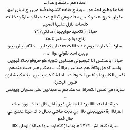
اسد : مم .. نتلقاو غدا ...
خلاها وطلع لجناحو .... ورتاج بقات كتشوف فيه من زاج تابان ليها
سفيان خرج لعندو كلس معاه وهي تطلع عند حياة وسارة ودخلات
كلسات نازل عليها الضيم
حياة : ( كتحيد حوايجها ) مالكي؟؟؟
رتاج : والو .... غير تالفة
سارة : فخبارك ليوم عاد حققت فعدنان كيداير ... ماتفرقيش بينو
وبين اسد تقولي تواااام ..
حياة : بالعكس انا كيجيوني مبدلين شوية هو حروفو بحالا قهوين
واسد كوحل وتافالفم مبدلين بزاااف ... يمكن غير حيت عندهم
نفس الكاريزما ونفس الشوفات .. اما شكلا مبدلين ..يلاه كيتشابهو
فلون البشرة
سارة : مي نفس التصرفااات عندهم ... مبدلين على سفيان ويونس
...
حياة : انا بعدااااا برد ليا جنوني غير فاش قال لداك لوووستك
الفرفاااارة حبييييبتي ناااااري دبت ماشي بحال داك خينا عندي غي
حال فمو
سارة : كيفاااش ؟؟؟؟ عاودليا ( كتعاود ليها حيااة ) اويلي لاااا