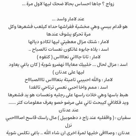
زواج ؟ جاها احساس بحالا ضحك ليها لاول مرة ...
عند لامار واسد ...
هو قدام بيسي وهي مخشية ففراشها حداه كيلعب فشعرها وكل
مرة تحركو يشوف عندها
لامار : شتك مزال معطيتي ليها لكادو ديالها
اسد : يلاه جابوه غاتكون نعسات تالصباح ..
لامار : تانا جاااني نعااااس ( كتفوه )
اسد : مزال لحال ... خلييك معايااا نهضرو شوية ( كان باغي يعاود
ليها على عدنان )
لامار : والله احبيبي تاميتة بنعااااس تااالصباااح
اسد : ممم واخا احبي نعسي ترتاحي تالغدا
هبط باسها وهي خلات راسها على رجليه ونعسات هو يد فشعرها
ويد فكلافي كيبحث تاني على مرضو خصو يعرف معلومات كتر ......
عند عدنان
سفيان : ( واقفليه عند زاج د دطموبيل ) مال راسك قاسح اصااااحبي
نزل
عدنان : وصااافي خليها لمرة اخرى ان شاء الله .. باغي نكلس شوية