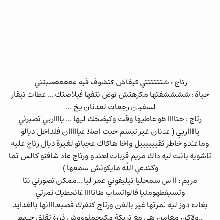
رتاج : شتتتتتتي كيفاش كتشوف فيه عععععصبتني
حياة : ششششفتها مكرهتش نوض نتفها فبلاصتك ... عطات تيقار
لسفيان رجعات لعدنان يخ ...
رتاج : حتاااا هو عاطيها وقت وكيضحك ليها ... يااااربي تصبرني
ياااااربي ( عدنان غير تبسم حيت اصلا عيااااان فلداخل ديالو
وماعندو خاطر ثقييييييل واخا هاكاك عجباتو لغيرة ديال رتاج عليه
تاشوية بانت ليه داك مريم قربات لعندو ورتاج عاد شافتو كالس تما
وكتدعي الله مايكونش سمعها )
مريم : اا س سمحليا تيليفوني عمر ليا ...ممكن تصورني نتا
وتسيفطهومليا فالواتساب هاناااا غانعطيك نمرتي
بغات دوز ليه نمرتها غير بالفن ورتاج كتفرك فصبعاااانها بالغدايد
..ولاكن معامن هي مع تريكة مكيحملوووش ذررة تقلق حبهم