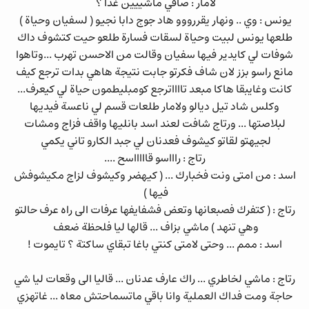
لامار : صافي ماشييين غدا ؟
يونس : وي .. ونهار يقررووو هاد جوج دابا نجيو ( لسفيان وحياة )
طلعها يونس لبيت وحياة لسقات فسارة طلعو حيت كتشوف داك
شوفات لي كايدير فيها سفيان وقالت من الاحسن تهرب ...وتاهوا
مانع راسو بزز لان شاف فكرتو جابت نتيجة هاهي بدات ترجع كيف
كانت وغايبقا هاكا مبعد تااااترجع كومبليطمون حياة لي كيعرف...
وكلس شاد تيل ديالو ولامار طلعات قسم لي ناعسة فيديها
لبلاصتها ... ورتاج شافت لعند اسد بانليها واقف فزاج ومشات
لجيهتو لقاتو كيشوف فعدنان لي جبد الكارو تاني يكمي
رتاج : راااسو قاااااسح ....
اسد : من امتى ونت فخبارك ... ( كيهضر وكيشوف لزاج مكيشوفش
فيها )
رتاج : ( كتفرك فصبعانها وتعض فشفايفها عرفات الى راه عرف حالتو
وهي تنهد ) ماشي بزاف ... قالها ليا فلحظة ضعف
اسد : ممم ... وحتى لامتى كنتي باغا تبقاي ساكتة ؟ تايموت !
رتاج : ماشي لخاطري ... راك عارف عدنان ... قاليا الى وقعات ليا شي
حاجة ومت فداك العملية وانا باقي ماتسماحتش معاه ... غاتهزي