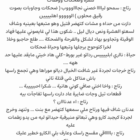
لنمرة وضحكات ووقفات
رتاج : سمحو لياااا خصني نجاااوووب ( ضحكات وجاوبات بصوت
رقيق محلون ) الووووو اهليييين
دازت من حداه و مشات كتهضر فتيل وهو متبعها بعينيه وشاف
لسعتو العشرة ونص ديال ليل .. شكون هذا لي غايصوني عليها فهاد
الوقيتة وتجاوبو بهاد لشكل والفرحة والضحكة .... طلع حاجبو وخلا
لخرا كتوحوح برجلها وتبعها وحياة ضحكات
حياة : نااري ابلييييس رداتو غير بورط-كلي هاد خيتي مايقد عليها حد
ههه ....
رتاج خرجات لجردة غير شافت الخيال ديالو موراها وهي تجمع راسها
باش متاكل شي قتلة تاني
رتاج : واخا اختي صافي كوني هانية ... شكرا احبيييبة ...
قطعات تيل وجات ضايرة عاد دارت راسها تفاجآت بيه
رتاج : اء عدنااان ؟
عدنان شاف فيها ورتاح ملي سمعها كتهضر مع بنت ... وتنهد وخرج
لجردة كيجبد كارو وهي تبعاتو منيرفية حيداتو ليه من يدو زطمات
عليه
رتاج : باااااقي مقسح راسك وعارف بلي الكارو خطير عليك