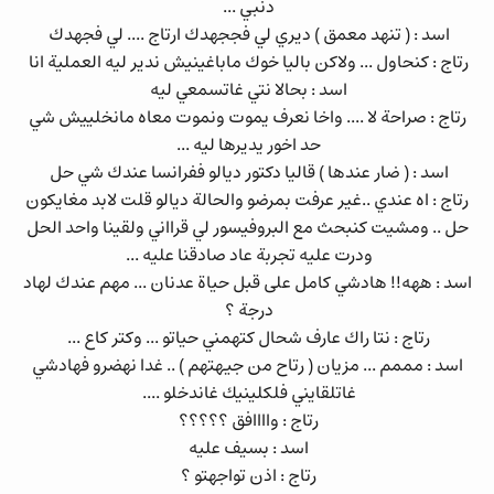
دنبي ...
اسد : ( تنهد معمق ) ديري لي فججهدك ارتاج .... لي فجهدك
رتاج : كنحاول ... ولاكن باليا خوك ماباغينيش ندير ليه العملية انا
اسد : بحالا نتي غاتسمعي ليه
رتاج : صراحة لا .... واخا نعرف يموت ونموت معاه مانخلييش شي
حد اخور يديرها ليه ...
اسد : ( ضار عندها ) قاليا دكتور ديالو ففرانسا عندك شي حل
رتاج : اه عندي ..غير عرفت بمرضو والحالة ديالو قلت لابد مغايكون
حل .. ومشيت كنبحث مع البروفيسور لي قرااني ولقينا واحد الحل
ودرت عليه تجربة عاد صادقنا عليه ...
اسد : ههه!! هادشي كامل على قبل حياة عدنان ... مهم عندك لهاد
درجة ؟
رتاج : نتا راك عارف شحال كتهمني حياتو ... وكتر كاع ...
اسد : مممم ... مزيان ( رتاح من جيهتهم ) .. غدا نهضرو فهادشي
غاتلقايني فلكلينيك غاندخلو ....
رتاج : واااافق ؟؟؟؟؟
اسد : بسيف عليه
رتاج : اذن تواجهتو ؟