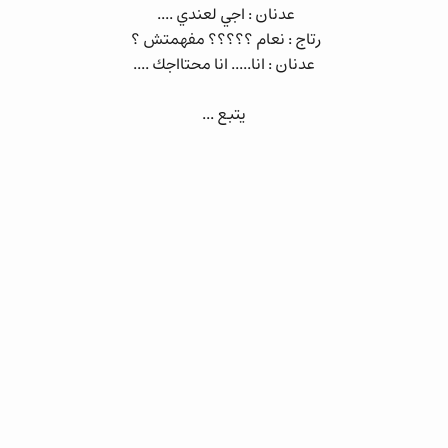
عدنان : اجي لعندي ....
رتاج : نعام ؟؟؟؟؟ مفهمتش ؟
عدنان : انا..... انا محتااجك ....
يتبع ...