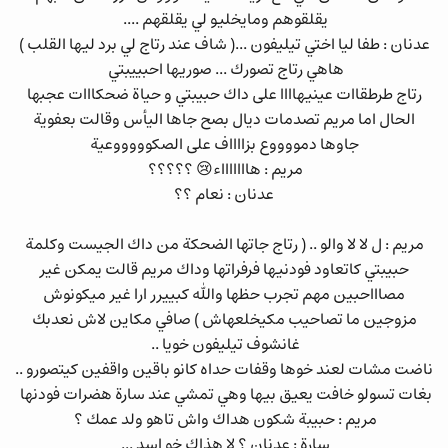
يقلقوهم ومايخليو لي يقلقهم ....
عدنان : طفا ليا اختي تيليفون ...( شاف عند رتاج لي برد ليها القلب )
هاهي رتاج تصورك ... صوريها احبييبتي
رتاج طرطقاات عينيهاااا على داك حبيبتي و حياة ضحكااات عجبها
الحال اما مريم تصدمات ديال بصح جاها اليأس وقالت بعفوية
جاوها دمووووع بزااااف على الصكوووووعية
مريم : هاااااااء😢 ؟؟؟؟؟
عدنان : نعام ؟؟
مريم : ل لا لا والو .. ( رتاج جاتها الضحكة من داك الجيست وكلمة
حبيبتي كاتعاود فودنيها فرفراتها وداك مريم قالت يمكن غير
مصاااحبين مهم تجرب حظها والله كبييرر ارا غير ميكونوش
مزوجين ما تصاحيب مكيخلعهاش ) صافي مكاين لاش نعدبك
غانشوف تيليفون خويا ..
ناضت مشات لعند خوها وقفات حداه كانو باقين واقفين كيتصورو ..
بغات تسولو خافت يعيق بيها وهي تمشي عند سارة هضرات فودنها
مريم : حبيبة شكون هداك واش تاهو ولد عمك ؟
سارة : عدنان ؟ لا هذاك خو اسد ...