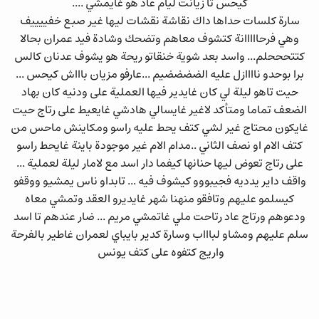
كيحس تا زيانت ليام عاد هو غايمشي ....
سارة كلسات حداها داك نقاشة نقشات ليها غير صبع خفييييف
وهي فرحااااانة كتشوف معاهم وتضحك وشادة فيد عمران بحالا
كتتحححلم... واسد بعد شوية خنقاتو ريحة هو يشوف عدنان كالس
برا بوحدو ناااازل عليه الضضضضيم ...عارفو مزيان باااش كيحس ...
حيت تاهو ليلة لي كان غايدير فيها العملية على ودنيه كان بهاد
الضعف تماما ومتأكد لاغير غايسالي هادشي غايعيط على رتاج حيت
غايكون محتاج غير لشي كتف يحط عليه راسو ومكاينش ماحس من
كتف الام او نصف الثاني ..مدام الام غير موجودة باينة غايحط راسو
على رتاج تعوض ليها حنانها كيفما دار اسد مع لامار ليلة لعملية ...
واقف داير يدديه فجيبووو كيشوف فيه ... تابداو ناس يمشيو ووقفو
كيسلمو عليهم وتافقو منهنا شهر غايديرو العقد وتمشي معاه
ودعوهم ورتاج عاد رتاحت ملي غاتمشي مريم ... ضار عندهم تا اسد
سلم عليهم ومشاو لباااب وسارة كدير بايباي لعمران غاطير بالفرحة
واريج كتفوه على كتف يونس