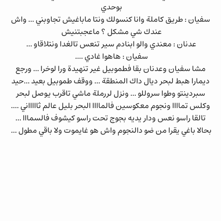
بوحدي
سفيان : طريق كاملة وانا كنسولك ونتا ماباغيش تجاوبني ... واش
عندك شي مشكل ؟ ماعجبتنيش
عدنان : معندي والو ابنادم سير تنعس تالغدا ونتلاقاو ...
سفيان : هاهوا غادي ....
مشا سفيان وعدنان بقا فطموبيل غير تنهيدة ورا لوخرا ... ورجع
ديمارا هبط لبحر ديال داك المنطقة ... ووقف طموبيل بعيد ...حيد
سبردينتو وطوا سروللو ... ونزل لررملة ماشي تاقرب يوصل لبحر
وكلس تماااا ونجوم معكوسين فالماااا البحر بليل عالم ثاااااني ....
تالقا راسو نعس ودار يديه بجوج تحت راسو كيشوف فالسمااا ...
بحالا باغي يقرا من ضو دالنجوم واش هو غايموت ولا باقي مطول ...