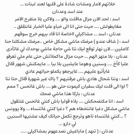
خلاتهم لامار ومشات شادة على قلبها لعند لبنات ...
عند اسد وعدنان
اسد : لحد الان مزال ماقلت والو .... ولاكن بلا متفرح الامر
مغايطولش .... حيت حتى انا الى خباو عليا الخبار غانتقلق ..
عدنان : اسد ... مشاكيلي ااخاصة انا قاد بيهم خرج سوقهم
اسد : ( شاف عندو ) مرضك ماشي مشكل خاص ..مرضك مشكلنا حنا
كاملين ...لان نهار توقع ليك نتا شي حاجة ماشي بوحدك لي غاتآدى
عدنان : بلا متهز الهم ... حيت مزال ماكملاتش حتى عام ملي تعرفو
عليا كأخ .... وسنين وهوما عايشين بلا بيا ... مايمكنش شهور قلال
غايأثرو عليهم .... غايرجعو يكملو حياتهم عادي
اسد : ونتا شحال هادي باش عرفتيهم ؟ ياك غير شهورة قلال حتا نتا
؟ اوا الى قلت ليك سفيان كيموت حتى هو .... باش غاتحس ؟ ممم
عدنان : باركا هذا ماشي ضحك
اسد : انا مكنضحكش .... يلاه قوليا باش كنتي غاتحس غتتقول
ماشي مشكل دغيا غانتخطاه هم ؟ دغيا كنتي غاتنساه ... ولا يوونس
؟ ...كنتي غاتنساه تاهو وترجع تكمل حياتك كيف عشتيها السنين
لي دازو ...
عدنان : ( تنهد ) ماباغيش نصدعهوم بمشاكيلي .....