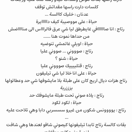
كلسات دارت راسها مقداتش توقف
عدنان : خليك كاالسة ...
حياة : على مووصيبة كيف دااااايرة
رتاج : انا صاااااافي غايطرطق ليا شي عرق فالراااس الى منااااضش
من حداها نموت هنا ......
حياة : اويلي غاتمشي تنوضيه
رتاج : صوووني ... صووني عليا
حياة : شنو ؟
رتاج : قتلييييك صوووني عليا
حياة : على انا خلا ليا شي تيليفون
رتاج هزات ديال اريج كان على طبلة بلا مايشوفها شي حد وعطاتولها
بزززربة
رتاج : يلاه صوني تحت طبلة مايشوفك حد
حياة : لكود لكود
رتاج : يوووونس شكون من غيرو سسسربي دابا وهي تلاحت عليه
...
بقات كالسة رتاج تابدا تيليفونها كيصوني شافو لعندها وهي شافت