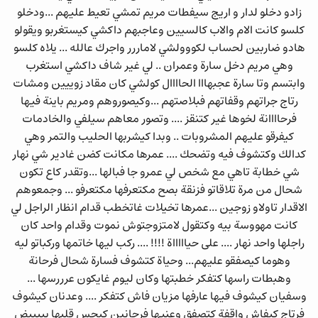
زادو دخلو لدار و اريج سيفطات مريم تمشي تعيط عليهم ...ودخلو
كلسو كانت الام والاب كالسيين وعاجبهم داكشي كيستغربو ويقولو
هادو ضاربين لحساب لكووولشي لاماررر واجرك عالله ... يلاه كلسو
وهي مريم دخل سارة وعمران .. لي غير شاف داكشي استغرب
وابتسم وتا سارة عجبهااا الحاااال كولشي كان مقاد زوييين ومشات
رتاج جراتهم وقفاتهم فبلاصتهم ...وكيصوروهم ومريم باينة فيها
فرحاااانة لخوها غير كتنقز .... وتصور معاهم سيلفي والخادمات
كيفرقو عليهم المشروبات .. وبدا كيشربها الحليب والتمر وهي
كدالك وكتشوف فيه وتضحك .... عمرها مكانت كضن غادير شي نهار
شي خطابة تاهي مع شخص لي عمرو جا فبالها ...وتقدر كاع تكون
شحال من مرة تلاقاتو فزنقة بصح مكتعرفها مكتعرفو ... وجمعوهم
الاقدار تاولاو زوجين ...عمرها تخيلات غاتخطب قدام انظار الراجل لي
كانت مهووسة بيه وكتقول لامتزوجتوش نموت وقدام واحد كان
راجلها واحد نهار .... على حياااااة !!!! .... ركب ليها خاتمها وركباتو ليه
وهوما كيصفقو عليهم... وحياة كتشوف فسارة شحال فرحانة
وهبطات راسها كتفكر خطبتها وكان ليوم غايكون عرررسها ...
وسفيان كيشوف فيها عارفها مزيان فاش كتفكر .... وعدنان كيشوف
فرتاج كيفاش واقفة كتصفق وعنيها فرحانين كيحس قلبها بييييض