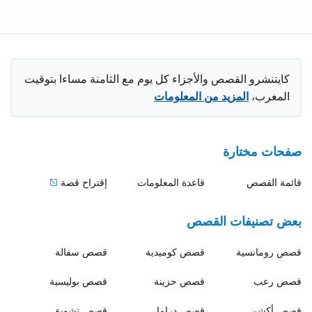
كايتنشرو القصص والأجزاء كل يوم مع الثامنة مساءا بتوقيت
المغرب،
المزيد من المعلومات
صفحات مختارة
قائمة القصص
قاعدة المعلومات
إقتراح قصة
بعض تصنيفات القصص
قصص
رومانسية
قصص
كوميدية
قصص
سفالة
قصص
رعب
قصص
حزينة
قصص
بوليسية
قصص
أكشن
قصص
دراما
قصص
تشويق