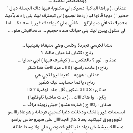
وومصصصر تكميه ....
عدنان : ( وراها الباكية دسيكار لي مكتوبة فيها داك الجملة ديال "
خطير " ) ديجا قالها ليا ( ردها لجيبو ) لي كيعترف ليك بلي راه غايآديك
معمرك تخافي منو ارتاج ... خافي ملي كيواعدك غير بااسعادة ... اما
لي منلول يبين ليك بلي حياتك معاه حجيم ... ماتخافيش منو ....
مشا لكرسي فجردة وكلس وهي متبعاه بعينيها ...
رتاج : كتبان ليا عيان مالك ؟
عدنان : نوو ؟ بالعكس ... ( كيشوف فيها ) اجي حدايا ...
رتاج : ( علات راسها ) لااا .. مرتااااحة هنا شكرا
عدنان : هههه .. نعيط ليها تجي هي
رتاج : ياكما حسابت ليك كنغير
عدنان : لا لااا لا شكون قال هاد الهضرة ؟ لااا
رتاج : اوا هاكااااك ... ( جات ماشيا تاوققها )
عدنان : رتااااج ( ضارت عندو ) جيتي زوينة بزاف ...
ابتسمات غير بالخف ودخلات دغيا كتجري فرحانة وهو علا راااسو
لفوووووق كييتنهد بحالا هاز الجباااال على ضهرو حاس براسو
مساااخيييششش بهاد دنيا كاع خصوصي ملي ولا وسط عائلة ..