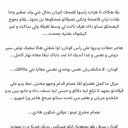
بقا هكاك تا هزات راسها كضحك كيبان بحال شي ولد صغير وخا
بغات تبان قاصحة ولكن تصرفاتو ضحكوها بزز منها...بقاو بجوج
كيضحكو نساو داك طرف تالت لي وسط لغرفة ولي ساكت و غير
كيشوف بعنيه بصمت......
هاجر حطات يديها على راس كونان: اوا شفتي هكا نبغيك نوض سير
دوش و نعس و غدا انديك انا عند باباك تبقا معاه نهار كامل....
كونان : لا مكنقدرش نعس بوحدي نعسي معايا نتي عاااافك....
مزال ما كمل هضرتو لقا عصام قدام وجهو مخنزر..حط يدو على
قرفادتو بجهد تا تزلع ليه دفالو و حبس ليه نسف..داه و جابو بين يدو
خلخدو مزيان و هضر من تحت سنانو مرجع هاجر ورا ضهرو....
عصام مخرج عينو : عرفتي شكون هادي....
كونان سرط ريقو بصعوبة زلزلو مسكين بديك ضربة و رد بصوت