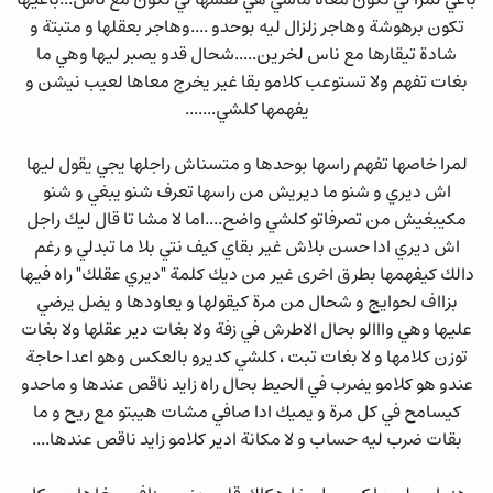
باغي لمرا لي تكون معاه ماشي هي نفسها لي تكون مع ناس...باغيها
تكون برهوشة وهاجر زلزال ليه بوحدو ....وهاجر بعقلها و متبتة و
شادة تيقارها مع ناس لخرين.....شحال قدو يصبر ليها وهي ما
بغات تفهم ولا تستوعب كلامو بقا غير يخرج معاها لعيب نيشن و
يفهمها كلشي.......
لمرا خاصها تفهم راسها بوحدها و متسناش راجلها يجي يقول ليها
اش ديري و شنو ما ديريش من راسها تعرف شنو يبغي و شنو
مكيبغيش من تصرفاتو كلشي واضح....اما لا مشا تا قال ليك راجل
اش ديري ادا حسن بلاش غير بقاي كيف نتي بلا ما تبدلي و رغم
دالك كيفهمها بطرق اخرى غير من ديك كلمة "ديري عقلك" راه فيها
بزااف لحوايج و شحال من مرة كيقولها و يعاودها و يضل يرضي
عليها وهي وااالو بحال الاطرش في زفة ولا بغات دير عقلها ولا بغات
توزن كلامها و لا بغات تبت ، كلشي كديرو بالعكس وهو اعدا حاجة
عندو هو كلامو يضرب في الحيط بحال راه زايد ناقص عندها و ماحدو
كيسامح في كل مرة و يميك ادا صافي مشات هيبتو مع ريح و ما
بقات ضرب ليه حساب و لا مكانة ادير كلامو زايد ناقص عندها....