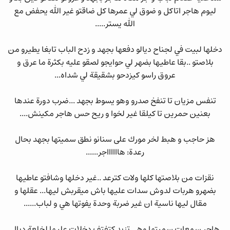
ليوم هاجر اتاكل و ضوق لي عمرها كل ضاقتو غير الله يحفض مع
الله يستر.....
دخلها لبيت في لجناح ديالو دفعها بجهد و زدح الباب تابغا يطيرو من
بلاصتو ..بقا عاطيها بضهر لي حوايجو لصقو عليه بكثرة ما عرق و
عروق راسو كيزدحو بشقيقة لي شداه...
تنفس مزيان تا تنفخ صدرو وهو يسوط بجهد ...ضرب دورة عندها
بعنين حمرين تا كيلقا غير لخوا و ريح حس هاجر مكينش....
هز حاجب و هبط لخر مورك على سنانو نطق سميتها بجهد بحال
رعدة: هااااااجر......
نقزات من بلاصتها كلها ولات كترعد ..غير دخلها وشافتو عاطيها
بضهرو هربات لدوش سدات عليها باش ميقربش ليها... عقلها و
مقال ليها ناسية ان غير ضربة وحدة يفوتها هي و لباب......
هاجر سمعات سميتها وهي تزيد كتفتف دخلات عليها لخلعة ديال