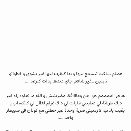
عصام ساكت تيسمع ليها و بدا كيقرب ليها غير بشوي و خطواتو
تابتين ..غير شافتو جاي عندها بدات كترعد ....
هاجر: اممممم هئ هئ وعاااافك مضربنيش و الله ما نعاود راه غير
ديك طرشة لي عطيتني قلبات لي داك غرام لعقل لي كنكساب و
بقيت بلا بيه لا زدتيني ضربة وحدة غير حطني مع كونان في صبيطار
واحد .....