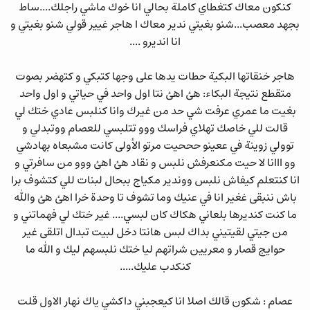
كنكون معاك كتغطاي كاملة بحالي انا خوك ماشي راجلك....ساط
بجهد معصب...شنو بغيتي ندير معاك ا هاجر غيير قولي شنو بغيتي و
انا انديرو ....
هاجر خنقاتها البكية حطات يدها على وجها كتبكي و كتهضر بصوت
متقطع نتيجة البكاء: هئ اهئ نتا اول واحد في حياتي و اول واحد
بغيت ما عمري عرفت شي حد من غيرك وانا كنلبس عادي ختك لي
قالت للي خاصك تهلاي فراسك ووو تتلبسي للعصام ووتبدلي و
توولي زوينة في ععينو حححيت مرتو الأولى كانت مشبعاه بهادشي
وو ااانا لا حيت مكنعرفش نلبس و نقاد هئ اهئ ووو من سافرتي و
انا كنتعلم كيفاش نلبس ووندير مكياج ببحال لبنات للي كتشوف برا
باش ننبقى غغير انا في عنيك وما تشوف تا وحدة خرا اهئ هئ والله
ما كنت كنديرها بلعاني هكاك كان لبسي.... غير ختك لي فهماتني و
من جيتي لقيتيني بداك لبس هانتا دخل لبيت تبدال اتلقى غير
حوايج قصار و معريين شراتهم ليا ختك نلبسهم ليك و الله ما
كنكدب عليك.....
عصام : شكون قالك اصلا انا كيعجبني داكشي ياك نهار الاول قلت