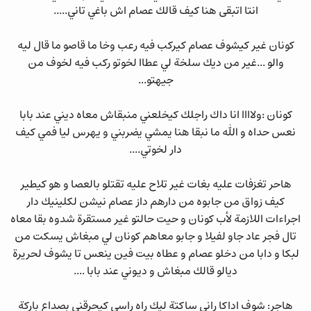
انتا اتبقى هنا كيف قالك عصام اش باغي تاني.....
كونان غير كيشوف عصام كيركب فيه رعب وخا ما قاصو ما قال ليه
والو ...غير من ديك سلخة لي عطاا لخوتو ركب فيه لخوف من
جيهتو...
كونان :ولاااا انا داك راجلك كيخلعني منبقاش معاه ديني عند بابا
نعس حداه و الله ما نبقا هنا يمشي يضربني و يهرس ليا فمي كيف
دار لخوتي....
هاحر تغزفات عليه بغات غير تلاح عليه تقتلو بالعصا و هو كيطير
كيف زواق من جابوه من دارهم داز عصام نيشن لكلينيك دار
اجراءات اللازمة لأب كونان و حيت حالتو غير مستقرة شدوه بقا معاه
تال فجر عاد جاو لفيلا و جابو معاهم كونان لي مبغاش يسكت من
لبكا و دابا من دخلو عصام و عطاه بيت فين ينعس تا يشوف لحريرة
ديالو قالك مبغاش و ديوني عند بابا ....
هاجر: شوف اداكا راني ساكتة ليك راه راسي كيحرقني بصداع باركة