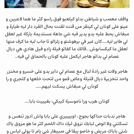
واقف معصب و شياطن بداو كيلعبو فوق راسو كثر ما هما لاعبين و
عينو على كونان لي كينقز من قنت لقنت بحال القرد دار ليه طيارة و
مبغاش يحط عليه يدو يدير فيه شي عاهة مستديمة باركة غير لعقل
لي طاير ليه....كان غير في برهوشتو و زلزالو تا جاب ليه ما كرف منها
لعقل ما كيكسابوش ..قالك ما كفاتو فيلة زادو فيل هادي هي ديال
عصام لي بداتو هاجر ايكمل عليه كونان بالحماق لي فيه..
هاجر ولات غير رادة لبال مع عصام لي داير يدو على خسرو و مخنزر
واحد تنخزيرة ديال قتيلة وعاض فمو من لتحت خلعها و كتجري و را
كونان لي مبغاش يسكت ليهم.....
كونان هرب ورا ناموسية كيبكي: بغيييت بابا....
هاجر ندبات حناكها بجوج : اوييييري على بابا واش ادوز تنعس و
تسكتني ولا انوض لبابك نزوق ليك داك اللحم كثر ما هو مزوق ياك
شتي باباك مريض و خاصو يبقا في صبيطار شي يام تا يولي لباس و