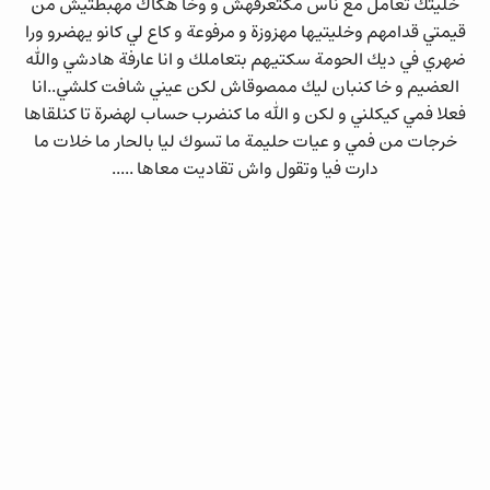
خليتك تعامل مع ناس مكتعرفهش و وخا هكاك مهبطتيش من
قيمتي قدامهم وخليتيها مهزوزة و مرفوعة و كاع لي كانو يهضرو ورا
ضهري في ديك الحومة سكتيهم بتعاملك و انا عارفة هادشي والله
العضيم و خا كنبان ليك ممصوقاش لكن عيني شافت كلشي..انا
فعلا فمي كيكلني و لكن و الله ما كنضرب حساب لهضرة تا كنلقاها
خرجات من فمي و عيات حليمة ما تسوك ليا بالحار ما خلات ما
دارت فيا وتقول واش تقاديت معاها .....