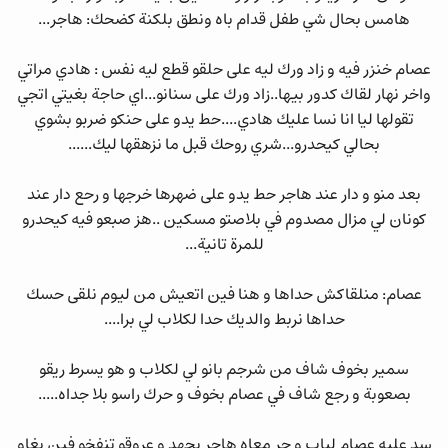
هامس بحال شي طفل قدام باه ونطق بلكنة كضحك: هاجر...
عصام خنزر فيه و زاد ورك ليه على حلقو قطع ليه نفس : هادي مراتي
واخر نهار لقاك كدور بيها..زاد ورك على سنانو...اي حاجة بغيتي اتجي
تقولها ليا انا نسا عليك هادي....حط يدو على حنكو ضربو بشوي
بحالي كيحدرو...شري روحك قبل ما نزهقها ليك......
بعد منو و دار عند هاجر حط يدو على ضهرها خرجها و رحع دار عند
كونان لي مزال مصدوم في بلاصتو مسكين ..هز صبعو فيه كيحدرو
للمرة تانية...
عصام: منلقاكش حداها و هنا فين اتعيش من ليوم نلقى حسك
حداها نربط والديك حدا لكلاب لي برا....
سمير بخوف شاف من شرجم بانو لي لكلاب و هو يسرط ريقو
بصعوبة و رجع شاف في عصام بخوف و حرك راسو بلا جداه.....
سد عليه عصام لباب و جر معاه هاجر بجهد و عروقو تنفخو فين بغاو