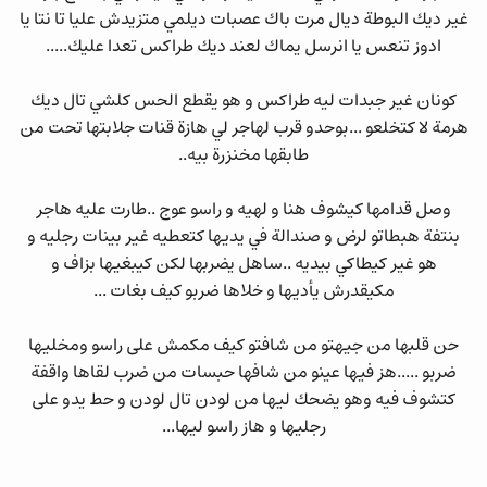
غير ديك البوطة ديال مرت باك عصبات ديلمي متزيدش عليا تا نتا يا
ادوز تنعس يا انرسل يماك لعند ديك طراكس تعدا عليك.....
كونان غير جبدات ليه طراكس و هو يقطع الحس كلشي تال ديك
هرمة لا كتخلعو ...بوحدو قرب لهاجر لي هازة قنات جلابتها تحت من
طابقها مخنزرة بيه..
وصل قدامها كيشوف هنا و لهيه و راسو عوج ..طارت عليه هاجر
بنتفة هبطاتو لرض و صندالة في يديها كتعطيه غير بينات رجليه و
هو غير كيطاكي بيديه ..ساهل يضربها لكن كيبغيها بزاف و
مكيقدرش يأديها و خلاها ضربو كيف بغات ...
حن قلبها من جيهتو من شافتو كيف مكمش على راسو ومخليها
ضربو .....هز فيها عينو من شافها حبسات من ضرب لقاها واقفة
كتشوف فيه وهو يضحك ليها من لودن تال لودن و حط يدو على
رجليها و هاز راسو ليها...