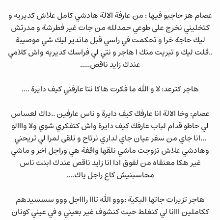
عصام هز حاجبو فيها : من عارفة الالة هادشي كامل علاش كديريه و
كتخليني نخرج على طوعي حمدلله من جات غير فطرشة و مدرتش
ليك حاجة خرا و تحكمت في راسي قبل ماندير ليك شي موصيبة
..قلت ليك و تبريت منك ا هاجر و نتي لي فراسك كديريه واش كلامي
عندك زايد ناقص.....
هاجر كترعد: لا و الله ما فكرت هاكا نتا عارفني كيف دايرة ....
عصام: وخا الالة انا عارفك كيف دايرة و ناس عارفين ..داك لعساس
لي حاطو قدام لباب عارفك كيف دايرة واش كتفكري شوي ولا وااالو
...انا جاي من سفر عيان جاي لداري نرتاح و نلقى لمرا لي تريحني
وهادشي علاش تزوجت ماشي نلقها واقفة هي وراجل اخر و ماشي
غير هكا معنقاه من لفوق ادا انا زايد ناقص عندك ابنت ناس
محاسبنيش كاع راجل ياك....
هاجر تزيرات جاتها البكية :ووو الله تااا راااجل ووو سسسيدهم
ككاملين ااانا لي كنغلط حيت كنشوف غير بعيني و في عيني كونان