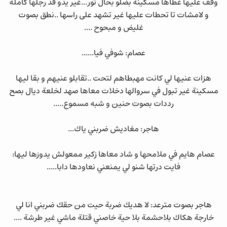
وقف عليها غطاها مسكينة بضلو بحال ثور...غير يدو قد رجلها كاملة
و لامشات تا تحطات عليها غير تشهد على راسها ..نطق بصوت
غليض و مبحوح ....
عصام: شوفي فيا......
هزات عنيها لي كانت مهبطاهم لتحت ..تقابلو عنيهم و بقا ليها
مسكينة غير تبول في سروالها دخلات معاها صهد لخلعة ديال بصح
رددات بصوت حنين و شبه مسموع.....
هاجر: مغاديش ضربني ياك...
عصام هايم في ملامحها و شاد معاها زكير ممعولش يدوزها ليها:
فايت درتها شنو لي يمنعني نعاودها دابا.....
هاجر بصوت مترعد: لا هديك ضربة حيت من حقك ضربني انا لي
خارجة هكاك بلاحشمة بلا حية خاصني قتلة ماشي غير طرشة ....