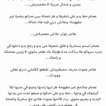
يمين و شمال مزيرة: لا معجبنيش.....
عصام حط يدو على شعرها و هز خصلة بين صباعو بنضرة غير
مفهومة: وعلاش درتي فيه هاد لحالة....
هاجر بتوتر: علاش معجبكش....
عصام تبسم بسخرية و طلق شعرها من يدو و رجع يدو دخلها في
جيب سروالو بقا ساكت مدة طويلة عاد هضر بشوي: لا زوين بصحتك
و راحتك ...
هاجر بصوت مترعد: ممبغييتش نقطعو ككلشي ددرتو ععلى
ووودك....
عصام بملامح غير مفهومة هز ليها راسها وعينو في عنيها بقا
كيشوف في وجها ...حط يدو على حنكها و صبعو تحت من ودنها
كيديه و يجيبو بشوي ..ردد كلامها بصوت هادى مع سخرية واضحة
في صوتو: درتي كلشي على ودي....