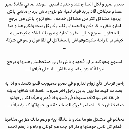
صبر و صبر و لكل انسان عندو حدود لصبرو ...وهنا صافي تقادة صبر
عصام مبقاش قاد يزيد فهاد لعبة هو تزوج باش يرتاح ماشي باش
يزدوه مشاكل كثر من مشاكل خدمة ....هو تزوج باش من يرجع
لدارو يلقى داك دفئ و الحب لي كاين في كل بيت ولكن عيا و عيا
بالمعقول اسبوع ديال سفر و تمارة و من بلاد لبلاد مكينعس ما
كيشوفو تا راحة مكيشوفهاش بالمشاكل لي لقا فوق راسو في شركة
...
اسبوع وهو كيدير لي فجهدو باش يا ربي ميتعطلش عليها و يرجع
ليها لأنه هو بنفسو مبقاش قاد على فراقها.....
راجع فرحان كأي زواج لدارو و في نضرو محبوبت قلبو كتسناه و ادا به
بصدمة كيلقاها بين يدين راجل اخر غيرو .....فقط انه شافها بديك
طريقة تغرسو الاف سيوف في قلبو وخا فهم و عرف لكن رجولتو
متقبلاتش داك المنضر غيرتو المتشددة من جيهاتها كبيرة بزاف ....
دخلاتو في مشكل هو ما عندو تا علاقة بيه و رغم دالك هز بي مقامها
قدام كل ناس حومتها و دار الواجب مع كونان و باه و دارهم تحت