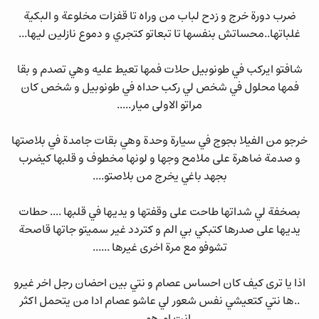
ضرب دورة خرج و زدح لباب من وراه تا قفزات مخلوعة و البكية
غلباتها..محساتش بنفسها تا تبعاتو كتجري و دموع نازلين ليها...
شافتو ايركب في طونوبيل حلات فمها تعيط عليه وهي تصدم و بقا
فمها محلول في شخص لي ركب حداه في طونوبيل و شخص كان
مراتو الاولى ميار.....
خرجو من الفيلا بجوج في سيارة وحدة وهي بقات جامدة في بلاصتها
و صدمة ضاهرة على ملامح وجها و لونها مخطوف و قلبها كيضرب
بجهد باغي يخرج من بلاصتو....
بصخفة لي شداتها طاحت على وقفتها و يديها في قلبها .... حطات
يديها على صدرها كتبكي بي الم و كتردد غير سميتو جاتها قاصحة
تشوفو مع مرة اخرى غيرها ......
اذا يا ترى كيف كان احساس عصام و نتي بين احضان رجل اخر غيرو
..ها نتي كتعيشي نفس شعور لي عاشو عصام ادا من يتحمل اكثر