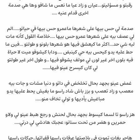
رقبتو و مسؤليتو...عيان و زاد عيا ما نعس ما شافو وها هي صدمة
اخرى قدام عنيه ....
صدمة لي حس بيها على شعرها ماعمرو حس بيها في حياتو.....الم
لي عصف بيه على شعرها عمرو حس بيها ....خلاصة القول كأنه مات
ليه شي حد...اكثر ما كيعشق فيها هو شعرها بلونو و طولتو ...فين ما
حط عليه يدو كيحس بيه حي كينبض ....ودابا كيشوفو ميت لا حياة
فيه بلون اخر غير لون لي مولف يشوفو فيها ..و طول اخر غير طولتو
لي كان كيسرح عينو فيها......
غمض عينو بجهد بحال تخلخض في داتو و دنيا مشات و جات بيه
معصب و زاد تعصب و بزز باش شاد راسو ما بغيش يحط عليها يدو
مباغيش يأديها و تولي تخاف منو.....
هز راسو تا لسما كيسوط بجهد بحال لحنش و رجع هبط عينو لي ولاو
حمرين و هضر من تحت سنانو: عجبك هادشي لي درتي....
هاجر بغات تموت في بلاصتها عرفات راسها قفراتها..حركات راسها