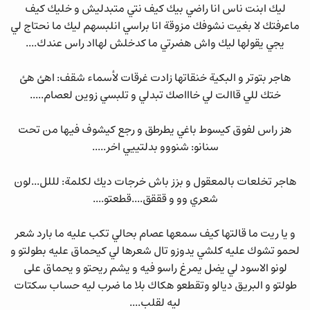
ليك ابنت ناس انا راضي بيك كيف نتي متبدليش و خليك كيف
ماعرفتك لا بغيت نشوفك مزوقة انا براسي انلبسهم ليك ما نحتاج لي
يجي يقولها ليك واش هضرتي ما كدخلش لهااد راس عندك....
هاجر بتوتر و البكية خنقاتها زادت غرقات لأسماء شقف: اهئ هئ
ختك للي قاالت لي خاااصك تبدلي و تلبسي زوين لعصام.....
هز راس لفوق كيسوط باغي يطرطق و رجع كيشوف فيها من تحت
سنانو: شنووو بدلتييي اخر.....
هاجر تخلعات بالمعقول و بزز باش خرجات ديك لكلمة: لللل...لون
شعري وو و قققق....قطعتو....
و يا ريت ما قالتها كيف سمعها عصام بحالي تكب عليه ما بارد شعر
لحمو تشوك عليه كلشي يدوزو تال شعرها لي كيحماق عليه بطولتو و
لونو الاسود لي يضل يمرغ راسو فيه و يشم ريحتو و يحماق على
طولتو و البريق ديالو وتقطعو هكاك بلا ما ضرب ليه حساب سكتات
ليه لقلب....