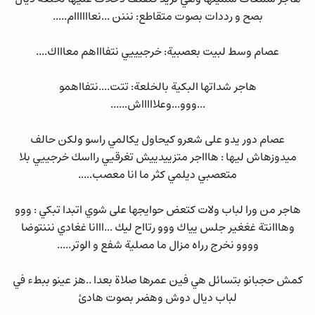
بصح و رددات بصوت متقاطع: نننن ...نعاااااام.....
عصام وسط لبيت بعصبية: خرجيييي نتفاااهم معاااك....
هاجر شداتها البكية بالخلعة: تتت....نتفااهمو
...ووو...وعلاااااش......
عصام دور يدو على شعرو كيحاول يكالمي راسو ولكن حالف
ميدوزهاش ليها : هاااجر متزييدييش تغرقيي رااسك خرجييي بلا
متعصبي ديلمي كثر ما انا معصب.....
هاجر من ورا لباب ولات كتعض حوايجها على شوي اتبدا تبكي : ووو
وهااانتة غغغير جلس يياك ووو رتااح ليك ...ااانا غغادي نننتوضا
وووو نخرج رراه مزال ما مصلية شفع و الوتر.....
كمش حجبانو بتسائل هي فين عمرها صلاة بعدا ..هز عينو ببطء في
لباب ديال دوش وهضر بصوت هادئ