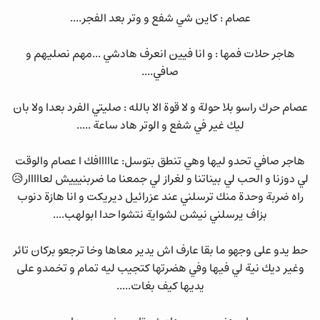
عصام : كاين شي شفع و وتر بعد الفجر....
هاجر حلات فمها : و انا فيين انعرف هادشي ...مهم نصليهم و
صافي....
عصام حرك راسو بلا حولة و لا قوة الا بالله : صليتي الفرد بعدا ولا بان
ليك غير في شفع و الوتر هاد ساعة .....
هاجر صافي تحدو ليها وهي تنطق بتوسل: عااااافك ا عصام والوقت
لي دوزنا و الحب لي بيناتنا و لغراز لي جمعنا ما ضربنيييش لعااااار😥
راه ضربة وحدة منك ترسلني عند عزرائيل ديريكت و انا هازة دنوب
بزاف يرسلني نيشن لشواية نتشوا حدا ابولهب....
حط يدو على وجهو ما بقا عارف اش يدير معاها وخا ترجعو بركان تائر
وغير ديك نية لي فيها وفي هضرتها كتجيب ليه تمام و تخمدو على
يديها كيف بغات.....