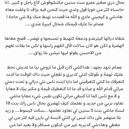
بحال دري صغير عمرو ست سنين مكنشوفوش كاع راجل و كبير ..انا
حاسباه كثر من خويا قول ولدي حيت كنحن فيه بزاف تا ولفت معاه
هادشي و كيجيني عادي و الله ما قصدت نهبط منك ولا شي حاجة ا
عصام نتا عارف قيمتك شحال كبيرة عندي.....
شفاه ديالها كيترعدو ودمعة كتهبط و تمسحها و تهضر... قصح معاها
الهضرة و لكن هو كان ساكت قال اتفهم راسها و لكن ما بغات تفهم
من الاحسن يقولو ليها نيشن بلا زواق.....
عصام تنهد بجهد : هداكشي كان قبل ما تزوجي بيا ما غديش نحط
عليك تهمة و نقولك كنتي كديري و تفعلي حيت داك الوقت ما كنت
كنعرفك ما كنتي كتعرفيني اما دابا ابنت ناس نتي ديالي و تحت دمتي
مراتي قدام الله و عبادو قد ما انا كنعطيك قيمة و مكبر بيك لا معايا
و لا مع ناس كما انا كنبغي مراتي تكون نفس شيء معايا ماشي
نعاود نربي من جديد و نعلمك كيف تهضري بحال ناس راك بنت 18
لسنة ماشي بنت 5 سنين لي نعاود نعلمها ...سكت كيسوط.... و زيد
بلا منهضر على داك لبس لي كنتي لابسة لي باين فيه كثر من لي
مغطي وهادشي كديريه غير من كنكون مسافر ولا بعيد اما من