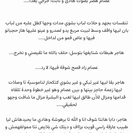
عصام هضر بصوت هادئ و تابت: خرجي بعدا.....
تنفسات بجهد و حلات لباب بشوي مدات وجها كطل عليه من لباب
بان ليها واقف وسط لبيت مربع يدو لصدرو و عينو عليها هاز حجبانو
فيها و عاض فمو من لداخل.....
هاجر هبطات شنايفها بتوسل: حلف بالله ما تقيصني و نخرج....
عصام زاد قصح شوفة فيها: لا رد.....
هاجر بقا ليها غير تبكي و غير بشوي كتكحاز لناموسية تا وصلات
ليها زعمة حاجز بينها و بين عصام وهو غير خطوة وحدة تلقاه
قدامها ومزال للأن طالق ليها لعب و البشرة مزال ما شافت وجهو
لحقيقي.....
هاجر: دابا هانتا شوف انا و الله تا برهوشة وهادي ما يحيدهاش ليا
طبيب عارفة راسي قويت بزااف و ديتك شي بلايص نتا ممولفهمش و