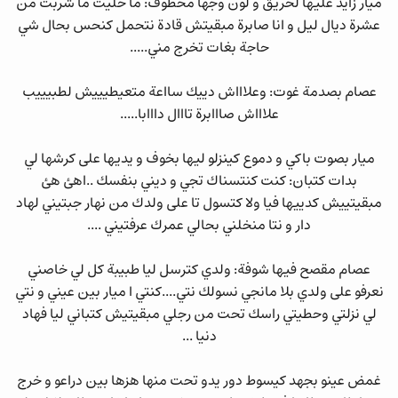
ميار زايد عليها لحريق و لون وجها مخطوف: ما خليت ما شربت من
عشرة ديال ليل و انا صابرة مبقيتش قادة نتحمل كنحس بحال شي
حاجة بغات تخرج مني.....
عصام بصدمة غوت: وعلاااش دييك سااعة متعيطيييش لطبيييب
علاااش صااابرة تااال دااابا.....
ميار بصوت باكي و دموع كينزلو ليها بخوف و يديها على كرشها لي
بدات كتبان: كنت كنتسناك تجي و ديني بنفسك ..اهئ هئ
مبقيتييش كدييها فيا ولا كتسول تا على ولدك من نهار جبتيني لهاد
دار و نتا منخلني بحالي عمرك عرفتيني ....
عصام مقصح فيها شوفة: ولدي كترسل ليا طبيبة كل لي خاصني
نعرفو على ولدي بلا مانجي نسولك نتي....كنتي ا ميار بين عيني و نتي
لي نزلتي وحطيتي راسك تحت من رجلي مبقيتيش كتباني ليا فهاد
دنيا ...
غمض عينو بجهد كيسوط دور يدو تحت منها هزها بين دراعو و خرج