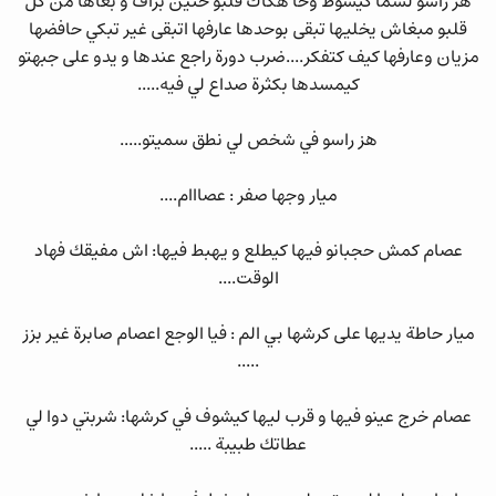
هز راسو لسما كيسوط وخا هكاك قلبو حنين بزاف و بغاها من كل
قلبو مبغاش يخليها تبقى بوحدها عارفها اتبقى غير تبكي حافضها
مزيان وعارفها كيف كتفكر....ضرب دورة راجع عندها و يدو على جبهتو
كيمسدها بكثرة صداع لي فيه.....
هز راسو في شخص لي نطق سميتو.....
ميار وجها صفر : عصااام....
عصام كمش حجبانو فيها كيطلع و يهبط فيها: اش مفيقك فهاد
الوقت....
ميار حاطة يديها على كرشها بي الم : فيا الوجع اعصام صابرة غير بزز
.....
عصام خرج عينو فيها و قرب ليها كيشوف في كرشها: شربتي دوا لي
عطاتك طبيبة .....