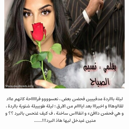
ليلة باااردة مدفييين فحضن بعض ، نعسوووو فراااااحة كانهم عااد
لقااوهااا و اخيرااا بعد اياااام من الارق ؛ ليلة طويييلة شتوية بااردة ،
و هي فحضن داافئء و انفاااس ساخنة ، ف كيف غتحس بالبرد ؟؟ و
منين غيدخل ليها هاذ البرد!!!.......