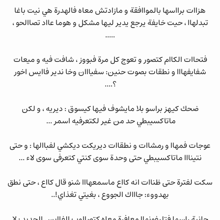
هزاات برااسها بالمواافقة و مازادتش معاه فالهدرة هي نيت باغا
تبدلهاا ، حيت خايفة يرجع يدير ليها مشكل و هوما عااد تصاالحو ،
.....
فتحاات الكاام كتصور و تعوج كل مرة فبووز ، شافت فيه و ميعات
شفايفهااا و نطقات بصوت حنين: سفيااان وخا ندير فاايس اخور
؟....
ضحك كيهز براسو بلا مايشوف فيها كيسوق : ديريه ، و لكن
ماتاكسيبطي حد من غير لكتعرفيه اسمر ...
عوجات فمهاا و رمشاات و نطقاات ديريكت ديكشي لفباالها : و حتى
نتينااا ماتاكسيبطي حتى وحدة سوى كنتي كتعرفى سوى لاء ...
سكت لفترة حتى ظناات انه كااع ماسمعهااا شنو قال كااع ، حتى نطق
بهدووء: جاااك الجووع ، بغيتي تغذاي!..
حانية راسها فتليفونهاا معافرة معاه كتصااوب الفاايس الجديد : لا