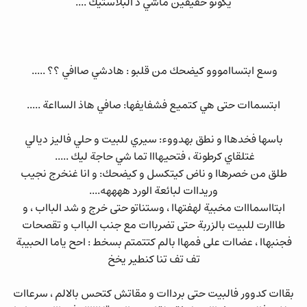
يكونو حقيقين ماشي د البلاستيك ....
وسع ابتساامووو كيضحك من قلبو : هادشي صاافي ؟؟ .....
ابتسماات حتى هي كتميع فشفايفها: صافي هاذ السااعة .....
باسها فخدهاا و نطق بهدووء: سيري للبيت و حلي فاليز ديالي
غتلقاي كرطونة ، فتحيهااا تما شي حاجة ليك .....
طلق من خصرهاا و ناض كيتكسل و كيضحك: و انا غنخرج نجيب
وريداات لبائعة الورد ههههه....
ابتااسمااات مخبية لهفتهاا ، وستناتو حتى خرج و شد البااب ، و
طااارت للبيت بالزربة حتى تضرباات مع جنب البااب و تقصحات
فجنبهاا ، عضاات على فمهاا بالم كتتمتم بسخط : احح ياما الحبيبة
تف تف تنا كنطير يخخ
بقاات كدوور فالبيت حتى برداات و مقاتش كتحس بالالم ، سرعاات