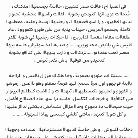
في الصباااح ؛ فاقت سمر كتنيين ، حااسة بجسمهااا مدكدك ،
فتحاات عوينااتهاا كترمش بشوية ، لقاات رااسهااا مخشية تحتو و
يديهاا فظهرو ، و راااسو فعنقهاااا ، و رجليهااا وسط رجليه ، مغطيهاا
كاملة بجسمو العريض ، حيدات يديه من على ظهرو كتفوووه ، عاد
طلعاات معاه النعسة لدايرين ، اذا حركاات رجليها غي شوية تقدر
تقيس شي بلايص محذورين، ..... و صدرهاا بلا سوتياان حاسة بيهاا
تعصر تحت عضلاتو .....تزنكااات و دارت يديهااا على كتاافو بشوية
كتحيدو من فوقهااا باش تقدر تنوض ،
........سلتااات منووو بصعوبة ، وخا هكاك مززال نااعس و الرااحة
بااينة فوجهوو اول مرة تسمح ليها فرصة تمعنو وهو نااعس ، رموشو
و انفووو و لحيتوو لكتسطيهااا ، تنهدااات و ناااضت كتطللع البينوار
على كتاافهااا و خرجااات كتكسل، حاسة برااسها هاذ الصباااح افضل ،
حيت صبحااات بلا دمووع وخااا مزاال منساتش ديكشي لدااز عليهاا
و كل شوية كتنهد ، ماشي كلشي كيتنسى بهاذ السهولة ........
دخلات للدوش ، و هي حاملة فديهااا مستلزماتهاا ، غسلات وجههااا
و سنانهاااا و رجعااات داخلة لببيت كتمشى على صبيعات رجليهااا