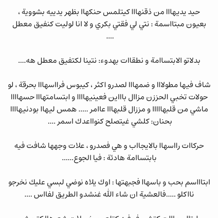
حيد يديهااا من ذقنهااا كيتلمس حنكهاا بظهر يدييه بشووية ،
بعيون مبتااسمة : نتي لي فقتي بكري و لا انا لوليت كنفيق معطل
....
بدلاتو الابتساامة و نطقاات بهدوء: نتينا لكتفيق معطل هه....
شاف فيها مطولااا و ضمهااا لصدرو اكثر ، كيبوس فرااسهااا بحرقة ، لو
حولات تخبي الحززن مزاال باااين فعينيهاااا و ابتسامتهااا حسهاااا
ماشي من قلبهااااا و مززال قلبهااا عاامر ..... همس ليهاا بودنيهاااا
بحنان: كلشي غيتصلح كنوااعدك اسمر ....
حركاات رااسهاا بالايجااب و هي فصدرو ، علات وجهها شافت فيه
بابتساامة هادئة : فيا الجوع......
ابتاااسم بحب و باسهاا فجبهتها : اوك يلاه نوضي لبسي عليك نخرجو
نااكلو .....فالعشية ان شاء الله غنشدو الطريق لفااس ....