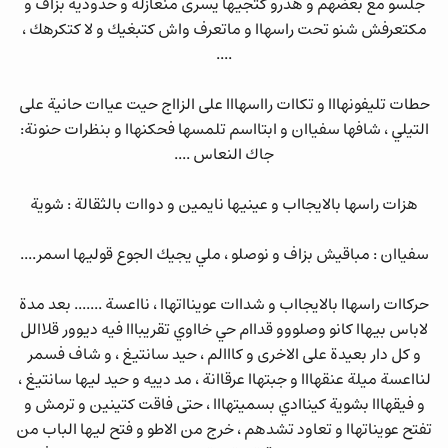
جلسو مع بعضهم و هدرو كتجيها يسرى منعازلة و حدودية بزاف و
مكتعرفش شنو تحت راسهاا و ماتعرف واش كتبغيك و لا كتكرهك ،
....
حطات تليفونهااا و تكاات رااسهااا على الزااج حيت عياات حانية على
التيلي ، شافها سفياان و ابتااسم تلمسها فحكنهاا و بنظرات حنونة:
جاك النعاس ....
هزات راسها بالايجااب و عينيها نايمين و دواات بالثقالة : شوية
سفياان : مباقيش بزاف و نوصلو ، ملي يجيك الجوع قوليها اسمر....
حركاات راسهاا بالايجااب و شداات عوينااتهاا ، نااعسة ....... بعد مدة
لاباس بيهاا كانو وصلووو قداام حي خااوي تقريبااا فيه ديوور قلاالل
و كل دار بعيدة على الاخرى و كااالم ، حيد سانتيغ ، و شاف فسمر
لنااعسة ميلة عنقهااا و جبتهاا عرقاانة ، مد دييه و حيد ليها سانتيغ ،
و فيقهااا بشوية كيناادي بسميتهااا ، حتى فاقت كتينين و ترمش و
تفتح عويناتهاا و تعاود تشدهم ، خرج من الاطو و فتح ليها الباب من