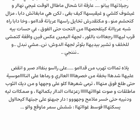
رجيلاتهااا يبانو .... عارفة انا شحال ماطاال الوقت غيجي نهاار و
غيشوف كلشي و غيقيسهاا كيف بغى ، لكن هي مابغاتش دابا ، مزال
كتحشم منو ، و مكتقدرش تخايل راسهاا عريانة قداامو ، وخا دابا راه
شبه عرياانة كيتفحصهااا من التحت حتى الفوق ، غي حسات بيه
قرب ليهاااا رجعااات باللور ، لجهة اليمين عكس فين واقفة كتمشى
للخلف و تشير بيديهاا بثوثر لجهة الدوش: نن..مشي نبدل ..و
..نننجي ..
يلاه تمااات تهرب من قداامو .....على رااسو بنفااد صبر و انقض
عليهاا شدهاا بخفة من خصرهاااا العااري و رماها على النااااموسية
حتى طلع فوق منهااا ، ترمى شعرهاا كلو على وجهها و من ديك الثوب
ماطلقات و صوت غواااتهاااااا زعزعاات الداار بكمالهاا ، و صمكاات ليه
ودنييه حتى خسر ملامح وجهووو ؛ دار جبهتو على جبتهاا كيحااول
يسكتهااا فوسط غوااتهاا : ششش سمر ماوقع والو ...