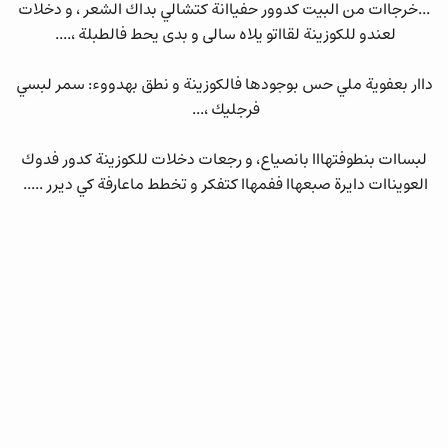
...خرجاات من البيت كدوور حفياانة كتشالي بداك الشعر ، و دخلات
لعندو للكوزينة لقااتو يلاه سالى و بدى يحط فالطبلة ،....
داار بعفوية ملي حس بوجودها فالكوزينة و نطق بهدووء: سمر لبسي
فرجليك ،...
لبساات بنطوفتهااا بانصياع، و رجعات دخلات للكوزينة كدور فدوك
العويناات دايرة صبعهاا ففمهاا كتفكر و تخطط ماعارفة كي ديرر .....