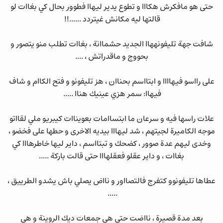
حتى هو مافكرش هكااا و تطوع يدير ليهاا فطوور بحال كي بغاات لو
قالتها ليه مكانش غيتردد ......!!
شافت جهة تليفونههاا الجديد حشماانة ، بغاات تطلب منو يتصور و
بحووج و ماقدراتش ، ....
على رااسو فيهاااا و ابتااسم بحناان ، هز تليفونو و فتح الكاام و شاف
فيهاا: سمر هزي عينيك هناا .....
علات راسها فيه و سرعان ما ابتساامات بعويناات كيبريو ملي لقااتو
موجه الكاميرة لجيتهم ، شد ليهااا بيديه الاخرى و حطها على فخضو ،
وخدى ليهم عدة صوور ، كضحك و تبتااسم ، داير ليها خاطرهااا كي
بغاات ، و داير عقلو فعقلهااا حتى قالت باركة .....
عطاها تليفونوو كتفرج فالتصااور و نااض يصلي باش يشدو الطرييق ،
.....
بعد مدة قصيرة ، نااضت حتى هي جمعات ديك الروينة و هي