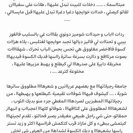
مبتااسمة ، ...... دخلات للبيت تبدل عليهاا ، طلات على سفيااان
لقاتو كيصلي ، خداات خوايجها دغيا دغياا تبدل عليهاا قبل مايساالي ،
.....
ردات ااباب و حيداات شوميز دونوي بقااات غي بالسليب فالغوز
بيبي و تحناات لي فاليز ديالها تجبد حوايجها لغتلبس ، يلاه هزاات
كسوة فالاخضر مغلووق هي تحس بحس الباب تحرك ، شهقاااات
بصوت مرتاافع و داارت بسرعة ساترة رااسها فديك الكسوة فيديهااا
مخربقة دايرة على صدرهااا لي كيطلع و يهبط مزيرها عليهاا ،
مخلوعة كترعد .... ،
جامعة رجيلاتهااا مع بعضهم عرياانين و شعرهاااا مطلووق ساترها
شوية ، .... كيشوف فيهااا شوفاات تقيمية ،كيطلعها و يهبطهاا ، من
رجيلاتهااا المطبزين لصردهااا المغطي جزء منو بديك الثوب ،
لشعرهااااا لمطلووق على كتاافهااا ، شوفاتو كلهااا اعجبااب و انبهاار
حمقاتو، حتى شي راجل طبيعي مغيقدر يصبر فحالتو ، تقدم لجيتهااا
كيتمشى ببطىء و كل مازاد قرب كتكمش فرااسهاا اكثر و زيد تستر
راسها بشعرهااا و ديك الكسوة لشداهاا من العرض شي لخلى