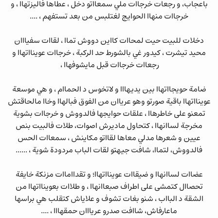
باعجاب، و رجعات خرجاات ملي سمعااتو دخل ، عطاها فاليزتهاا ، و
خرجاات منهاا الحوايج لغتلبس من بعد تستفهم ، ....
دخلات للبيت حيت لمحاات كااين دووش تماا ، لقاات سفيااان
محيد تيشرت ، كيدور غي بالشورط حد الركبة ، خرجاات عوينااتهاا و
رجعاات خرجاات قبل مايشوفهاا ،
ضامة حويجااتهاا بين يديهااا و لاتخوس د الحماام ، و هي موسعة
عوينااتهاا باقية صورتو وهو عرياان من الفوق فبالهاا وخاا مالحاقتش
تمعنو على خاطرهاا ، علقات حوايجها فالدووش و خرجاات بشوية
مخرجة لساانهاا ، كتحاول ماديرش اصوات، طلات فالبيت بنص
عيين و شعرها مدلي معاها لقااتو مكاينش ، سمعاات الحس
فالدووش، لتماا، شافت جيهتو لقات الباب مردودة شوية ، ......
عضاات لساانهاا و ضيقاات عوينااتهاا؛ و تقدااماات مزنكة خايفة
تحصاال كتمشى على اطراف صبعاانهاا ، و طلاات بعوينااتهاا من
الشقة د البااب ، شنو بغات تشوف و علاياش كتقلب هي براسها
ماعارفاش، شاافت صدرو عريااان حمقهااا ، ....