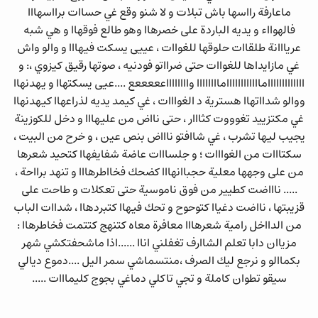
ماعارفة رااسها باش تبلات و لا شنو وقع غي حساات برااسهااا
فالهوااء و يديه الباردة على خصرهاا وهو طالع فوقهاا و هي شبه
عريااانة طلقاات حلوقها للغواات ، عييى يسكت فيهااا و والو واش
غي مازايداها للغواات حتى ضرااتو فودنيه ، صوتها رقيق كيزوي ،: و
اااااااااااااماااااا­ااااااماااااااا وااااااااعععععع ....عيى يسكتهاا و يهدنهاا
ووالو شدااتهاا هسترية د الغوااات ، غي كيمد يديه لذراعهاا كيهدنهاا
غي مكتزييد تغوووت كثااار ، حتى نااض من عليهااا و دخل للكوزينة
يجيب ليها تشرب ، غي شاافتو ناااض بنص عين ، و خرح من البيت ،
سكتااات من الغوااات ؛ و جلسااات عاضة شفايفهاا كتحيد شعرها
من على وجهها معلية حجباانهااا كضحك فخااطرهااا و تنهد برااحة ،
..... ناااضت كطيير من فوق ناموسية حتى تعكلات و طاحت على
قزيبتها ، نااضت دغياا كتوحوح و تحك فيهاا كتبردهاا ، شداات الباب
من الدااخل رامية شعرهااا معافرة معاه كتنهج كتتمت فخاطرهاا :
مزياان دابا تعلم الشاارف تغفلني اناا ......اذا ماشحفتكشي شهر
بكماالو و نرجع ليك الصرف ،منتسماشي سمر اليل ....دموع ديالي
سيقو تطوان كاملة و تجي تاكلي دماغي بجوج كليمااات .....