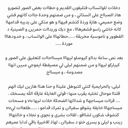
دخلات للواتسااب فتليفون القديم و حطاات بعض الصور لتصورو
هاذ الصبااح على الستاتي ، و من ضمنهم وحدة جاات كانهم فشي
وضع حميمي، هازة وردة كتشم فيهاا و هو متكي على يدييه قدامهاا
كانه خاشي راسو فشعرهااا ، مع ديك وريداات حمرين و الصينية د
الفطوور و ناموسية مخربقة ، ....حطاتهااا على الواتساب ، و خدودهااا
موردة .....
بعد نص ساعة بدااو كيوصلو ليهااا ميسااحاات كتعليق على الصور و
كيباركو ليهاا و من ضمنهم ليلى لي مصيفطة ايموجي مبين انهاا
مصدومة ، و ميسااج
ليلى: يالحرايمية كنتي كتبوهل عليناا و حنا هناا هازين ليك الهم
قلناا موحال تخليه يقرب منها ؛ قولي العايلة غارقة الله يمسخك .
.... قراات ميساجهاا و شدااتها الضحكة خلات ليها vu و مسحات
ميساجهااا خايفة يشوفو سفياان و تمرك قدامو ، ......طلعاات ليvu
كتشوف شكون لشاافو ، لقاات بشرى و نجوى و نجلاء و خالتهااا
زينب و ليلى و يسرى ختو د سفياان ، لهاذ الاخيرة باقي لدابا عمرهم