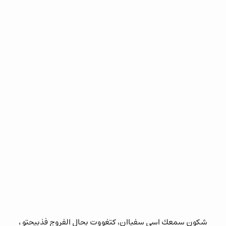
شكون سمعك اسي سفياان، كتغووت بحال الفروج فذبيحتو ،