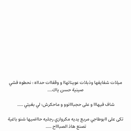
ميلات شفايفها وذبلات عويناتهاا و وقفاات حدااه : نحطوه فشي
صينية حسن ياك....
شاف فيهااا و على حجبااانوو و ماحكرش: لي بغيتي .....
تكى على اابوطاجي مربع يديه مكروازي رجليه حااضيها شنو باغية
تصنع هاذ الصباااح .....