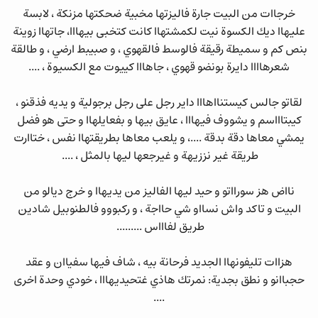
خرجاات من البيت جارة فاليزتها مخبية ضحكتها مزنكة ، لابسة
عليهاا ديك الكسوة نيت لكمشتهاا كانت كتخبى بيهااا، جاتهاا زوينة
بنص كم و سميطة رقيقة فالوسط فالقهوي ، و صبيبط ارضي ، و طالقة
شعرهاااا دايرة بونضو قهوي ، جاهااا كييوت مع الكسيوة ، ....
لقاتو جالس كيستنااهااا داير رجل على رجل برجولية و يديه فذقنو ،
كيبتاااسم و يشووف فيهااا ، عايق بيها و بفعايلهاا و حتى هو فضل
يمشي معاها دقة بدقة ....، و يلعب معاها بطريقتهاا نفس ، ختاارت
طريقة غير نززيهة و غيرجعها ليها بالمثل ، ....
نااض هز سورااتو و حيد ليها الفاليز من يديهاا و خرج ديالو من
البيت و تاكد واش نسااو شي حااجة ، و ركبووو فالطنوبيل شادين
طريق لفاااس .........
هزاات تليفونهاا الجديد فرحانة بيه ، شاف فيها سفياان و عقد
حجباانو و نطق بجدية: نمرتك هاذي غتحيديهااا ، خودي وحدة اخرى
....