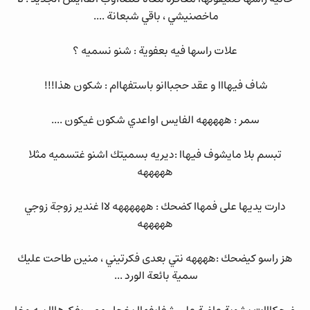
ماخصنيشي ، باقي شبعانة ....
علات راسها فيه بعفوية : شنو نسميه ؟
شاف فيهااا و عقد حجباانو باستفهاام : شكون هذا!!!
سمر : هههههه الفايس اواعدي شكون غيكون ....
تبسم بلا مايشوف فيهاا :ديريه بسميتك اشنو غتسميه مثلا
هههههه
دارت يديها على فمهاا كضحك : ههههههه لاا غندير زوجة زوجي
هههههه
هز راسو كيضحك :ههههه نتي بعدى فكرتيني ، منين طاحت عليك
سمية بائعة الورد ...