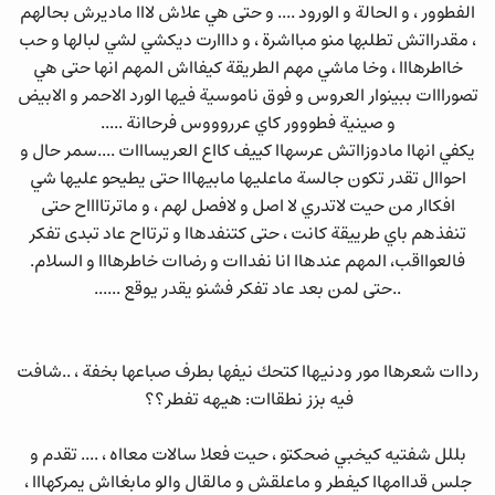
الفطوور ، و الحالة و الورود .... و حتى هي علاش لااا ماديرش بحالهم
، مقدرااتش تطلبها منو مبااشرة ، و دااارت ديكشي لشي لبالها و حب
خااطرهااا ، وخا ماشي مهم الطريقة كيفااش المهم انها حتى هي
تصورااات ببينوار العروس و فوق ناموسية فيها الورد الاحمر و الابيض
و صينية فطووور كاي عرروووس فرحاانة .....
يكفي انهاا مادوزااتش عرسهاا كييف كااع العريسااات ....سمر حال و
احواال تقدر تكون جالسة ماعليها مابيهااا حتى يطيحو عليها شي
افكاار من حيت لاتدري لا اصل و لافصل لهم ، و ماترتااااح حتى
تنفذهم باي طرييقة كانت ، حتى كتنفدهاا و ترتااح عاد تبدى تفكر
فالعوااقب، المهم عندهاا انا نفداات و رضاات خاطرهااا و السلام.
..حتى لمن بعد عاد تفكر فشنو يقدر يوقع ......
رداات شعرهاا مور ودنيهاا كتحك نيفها بطرف صباعها بخفة ، ..شافت
فيه بزز نطقاات: هيهه تفطر؟؟
بللل شفتيه كيخبي ضحكتو ، حيت فعلا سالات معااه ، .... تقدم و
جلس قداامهاا كيفطر و ماعلقش و مالقال والو مابغااش يمركهااا ،