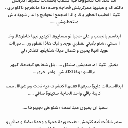
ابتااسمااات كتشووف فيه كتلعب بخصلات شعرهاا كترمش
بالثقاالة و عينيها ممركزينش فحاجة وحدة : بلا مانخرجو ناكلو برى ،
نتينااا غطيب الفطور ياك و اناا غنجمع الحوايج و الدار شوية باش
منتعطلوشي .....
ابتاسم بالجنب و على حجباانو مسايرهاا كيدير ليها خاطرهاا: وخا
اانستي ، شنو بغيتي تفطري نوجدو ليك هاذ الفطووور .... دوراات
عويناااتهاا يمين و شمال ميلة شفايفها كتفكر : لي
بغيتي نتينااا ماعنديشي مشكل ..... بلل شفايفو كيضحك كيهز
براااسو : وخا الالة شي اوامر اخرى ...
ابتاااسماات دايرة صبعهاا ففمهاا كتشوف فيه تحت رموشهااا : ممم
كاينة باقي واحد الحاجة ستيتوة صافي .....
سفيااان بعيون مبتااسمة : شنو هي نجيبوها .....
سمر شافت فيه كترمش: بغيت وردة حمرة و وحدة بيضة و صافي و