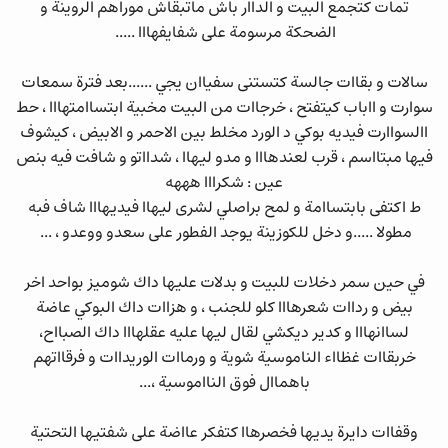
تمات كتجمع البيت و الداار باش ماتبقاش موراهم الروينة و
الضحكة مرسومة على شفايفهااا .....
سالات و بقاات جالسة كتستنى سفياان يجي ......بعد فترة سمعات
سوارت و ااباب كيتفتح ، خرجاات من البيت مخبية ابتساامتهااا ، حط
االسواارت فيديه بوكي د الورد مخلط بين الاحمر و الابيض ، كيشوف
فيها مبتااسم ، قرب لعندهااا و مدو ليهاا ، شدااتو و شافت فيه بنص
عين : شكرااا هههه
ط اكتفى بابتساامة و لمح براصلي لشرى ليهاا فيديهااا شاف فبه
مطولا .....و دخل للكوزينة يوجد الفطور على سعدو ووعدو ، ...
في حين سمر دخلات للبيت و بدلات عليها داك شوميز بواحد اخر
بيض و رداات شعرهااا كلو للجنب ، و هزاات داك البوكي عاضة
لساانهااا و كدير ديكشي لقال ليها عليه عقلهااا داك الصبااح،
خربقاات غظااء الناموسية شوية و ورماات الوريداات و فرقااتهم
باهماال فوق النااموسية ،...
وقفاات دايرة يديها فخصرهاا كتفكر عااضة على شفتيها التحتية