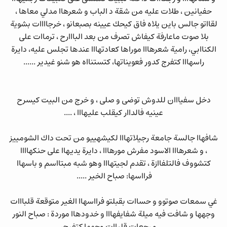
حفيانين ، طلات عليه من شقة د الباب و شعرهاا مدلي معاها ،
لقااتو جالس باين يلاه فاق كيحك عيينه بصبعانو ، خرجاااات بشوية
بلا صوت ماعارفة كيفاش تصرف من بعد البااارح ، ترماات على
الكناابي، رامية شعرهااا موراها كعادتهااا عندها تجلس عليه، دايرة
راسهااا كتفرج كدور فعويناتها، كتستنااه هو شنو غيدير ......
دخل سفيااان للدوش توضى و صلى ، و خرج من البيت كيسرح
عينيه فالداار كيقلب عليهااا ، ....
شافهاا جالسة جامعة رجيلاتهااا لكيشهييو من تحت داك الشومييز
، و شعرهااا الاسود مفرش مورهااا ، دايرة يديهاا على حنكهاااا
كتشووف فالتلفاازة ، تقدم لجيتهااا وهو شبه مبتااسم و باسهاا
فرااسها: صباح الخير .....
غي سمعات صوتوو و حساات بقبلتو فرااسهاا الغير متوقعة قلبااات
وجهها و شافت فيه ميلة شفايفهااا و خدودهاا موردة : صباح النور
.....و رجعات قلباات وجهها كتفرج،