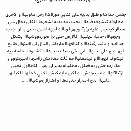
جلس حداها و طلق يدييه على كنابي مورااهاا رجل طاويهاا و الاخرى
مطلوقة كبشوف فيهاااا بحب ، مد يديه لشعرهااا لكان بحال شي
ستاار كيحجب عليه رؤية وجهها رماااه لجهة اخرى ، حتى بااان جنب
وجههااا ، حانية عينيهااا فالارض حتى ترااصو رمووشهاااا بشكل
جذااب؛ و بانت رقبتهااا و كتاافهااا مارداش الباال ان اابينواار طايح
ليها من على يديهااا شي لخى نصف صدرهاا مكشووف، حاسة بيه
كيشوف فيهاااا و كيتمعنهاا مع ذلك معلاتش رااسهاا لجيهتووو و
مادارت حتى ردة فعلل ، مخليااه يدير لي بغى ، كتخااول تخبي
ارتبااكهااا و متبينووش ، و لكن مايمكنش تخبي خجلهااا لكيظهر
عليهااا من احمرار خدودهاا و اهتزاز رموشهااا .....