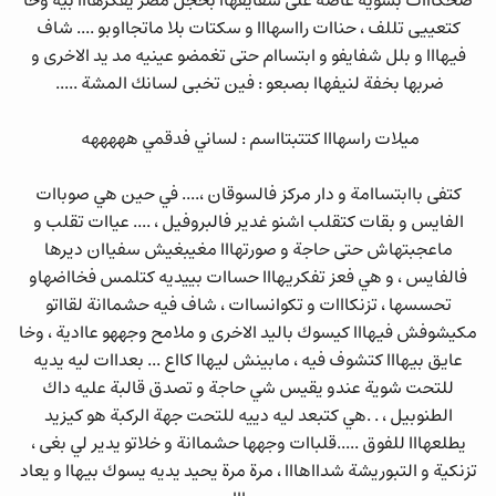
ضحكااات بشوية عاضة على شفايفهاا بخجل مصر يفكرهااا بيه وخا
كتعييى تللف ، حناات رااسهااا و سكتات بلا ماتجااوبو .... شاف
فيهااا و بلل شفايفو و ابتساام حتى تغمضو عينيه مد يد الاخرى و
ضربها بخفة لنيفهاا بصبعو : فين تخبى لسانك المشة .....
ميلات راسهااا كتتبتااسم : لساني فدقمي هههههه
كتفى باابتساامة و دار مركز فالسوقان ،.... في حين هي صوباات
الفايس و بقات كتقلب اشنو غدير فالبروفيل ، .... عياات تقلب و
ماعجبتهاش حتى حاجة و صورتهااا مغيبغيش سفياان ديرها
فالفايس ، و هي فعز تفكريهااا حساات بييديه كتلمس فخااضهاو
تحسسها ، تزنكااات و تكوانساات ، شاف فيه حشماانة لقااتو
مكيشوفش فيهااا كيسوك باليد الاخرى و ملامح وجههو عاادية ، وخا
عايق بيهااا كتشوف فيه ، مابينش ليهاا كااع ... بعداات ليه يديه
للتحت شوية عندو يقيس شي حاجة و تصدق قالبة عليه داك
الطنوبيل ، . .هي كتبعد ليه دييه للتحت جهة الركبة هو كيزيد
يطلعهااا للفوق .....قلباات وجهها حشماانة و خلاتو يدير لي بغى ،
تزنكية و التبوريشة شدااهااا ، مرة مرة يحيد يديه يسوك بيهاا و يعاد