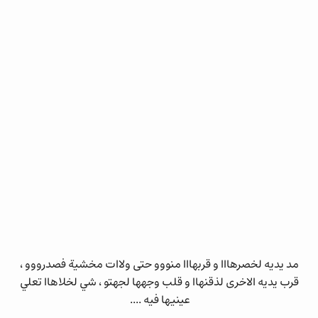
مد يديه لخصرهااا و قربهااا منووو حتى ولاات مخشية فصدرووو ،
قرب يديه الاخرى لذقنهاا و قلب وجهها لجهتو ، شي لخلاهاا تعلي
عينيها فيه ....