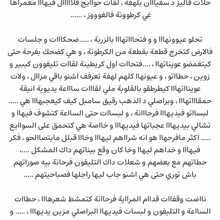
حلات فاليز د سفيااان بلهفة ، لقات حواايج قلااااال فيهااا معمراها
غي كرطوونة فالغوووز ، ......
تحلو عيوونهااا و و فتحاااتهااا بالزربة ، .....ضحكااات و جلسات
فالارض كتخرج قطعة بقطعة من الكرطونة ، و هي كضحك بفرحة حتى
كيتغمضو عويناتهاا ، ....فتحاات اول كريطينة لقاات تليفوون كببير و
زوين ، حطااتو ، و عيونهاا كلهم لهفة تعرفف اشنو باقي مزاال ، ولات
عوينااتهااا كيطرطقو بالقلوبة ملي لقااات ساااعة يديوية انيقة
حمقاااتهااا ، وبراصلي د الذهب رقيق سامبل كيف كيعجبهااا هي .....
لبسااتو فيديهااا فرحااانة ، و لبساات حتى السااعة كتشوف فيهاا و
تشالي بيديهااا عجباتها فيديهااا و خااصة هي كتحمق على السواايع
..... اكثر مافرحهاا هو انه شرااهم ليهااا وخااا قبلل مايتصاالحو ، فكر
فيهااا و خداهم ليهاا وخا كان وقع بيناتهم داك المشكل ....،
حطاتهم مع بعضهم و شعلات داك التليفون فرحانة بيه صوراتهم
باش توري حتى هي اشنو جاب ليها راجلها فصباحيتهم .....
نااضت وقفاات قداام المرااية فرحاانة كتمشط شعرهااا ، حطاات
السااعة و التليفون و لبسات فيديهاا البراصلي مزين يديهااا ، ..... و