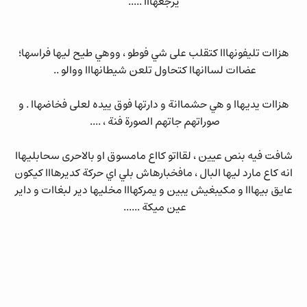
يرجعهااا .....
هزاات تليفونهااا كتقلب على شي فوطو ، ووهي طيح ليها فراسها؛
عضاات لساانهاا كتحاول تلعن شيطانهااا ووالو ..
هزاات يديهاا و هي حشماانة و دارتها فوق ييده لعلى فخاضهاا . و
صوراتهم جاتهم الصورة فنة ، ....
شافت فيه بنص عيين ، لقااتو كااع مامسوق او بالاحرى سحابليهاا
انه كاع مارد ليها البال ، مافخبارهاش بلي اي حركة كديرهااا كيكون
عايق بيهااا و مكيبغيش يبين و يمركهااا مخليها دير لبغاات و داير
عين ميكة ......