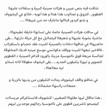
شافت فيه بنص عيين و هزاات صينية كبيرة و ستفاات عليهاا
الفطوور ، كتزوق و تصااوب هذا هناا و هذا لهيه ، خلاتو غي كيشووف
و شنو كيدور فباالها ماعارف حد من غيرهااا .....
غي سالات هزاات الصينية عاضة على لسانهاا خايفة تطيحهااا ،
ماشية بشوية عليهاا و شعرهاا كيتماايل مع كل حركة دارتهاا ...بقى
حاضيهااا غي شافهاا دخلات بالصينية للبيت عقد حجبانو باستغرااب
، فالاخير تبعهاا للبيت ووقف مكوانسي موسع عينيه فديك المخلوقة
لجالسة مربعة فوق نااموسية مزينة بالورود قداام ااصينية د الفطوور
كتصوور و تبوزاا يتليفون الجديد.....بقى كيشوف مطولااا كانه تسلاو
ليه معااهااا ،
غي شافتو واقف كيشووف رماات التليفون من يديها بالزربة و
حمعاات رااسهاا حشماانة .....
، هذا ماقال ليها عقلهااا الصغيير ؛ كتشووف فانستاغراام عريساات
كيصبحو ناشريين فطوور على نااموسية رجالهم موجدين ليهم