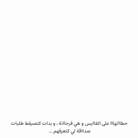
حطااتهااا على الفاايس و هي فرحاانة ، و بدات كتصيفط طلبات
صدااقة لي كتعرفهم ...