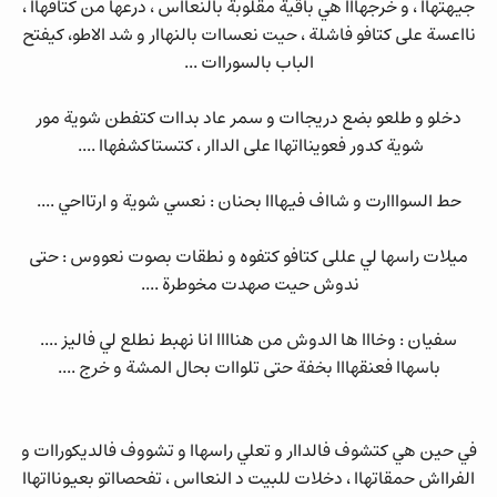
جيهتهاا ، و خرجهااا هي باقية مقلوبة بالنعااس ، درعها من كتافهاا ،
نااعسة على كتافو فاشلة ، حيت نعساات بالنهاار و شد الاطو، كيفتح
الباب بالسوراات ...
دخلو و طلعو بضع دريجاات و سمر عاد بداات كتفطن شوية مور
شوية كدور فعوينااتهاا على الداار ، كتستاكشفهاا ....
حط السوااارت و شااف فيهااا بحنان : نعسي شوية و ارتااحي ....
ميلات راسها لي عللى كتافو كتفوه و نطقات بصوت نعووس : حتى
ندوش حيت صهدت مخوطرة ....
سفيان : وخااا ها الدوش من هناااا انا نهبط نطلع لي فاليز ....
باسهاا فعنقهااا بخفة حتى تلواات بحال المشة و خرج ....
في حين هي كتشوف فالداار و تعلي راسهاا و تشووف فالديكوراات و
الفرااش حمقاتهاا ، دخلات للبيت د النعااس ، تفحصااتو بعيونااتهاا