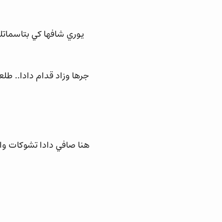
يوري شافها كي بتاسماتلو
جرها وزاد قدام دادا.. طل
هنا صافي دادا تشوكات وال