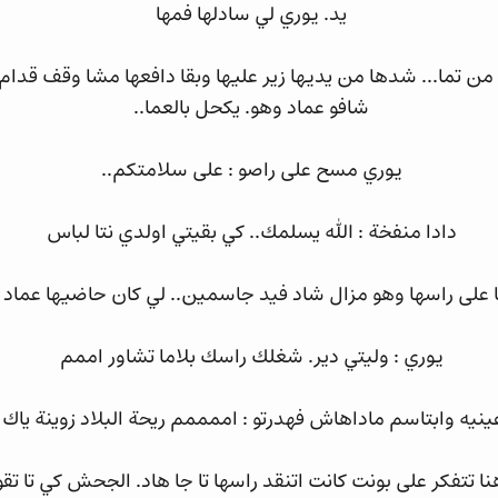
يد. يوري لي سادلها فمها
ن تما... شدها من يديها زير عليها وبقا دافعها مشا وقف قدام
شافو عماد وهو. يكحل بالعما..
يوري مسح على راصو : على سلامتكم..
دادا منفخة : الله يسلمك.. كي بقيتي اولدي نتا لباس
 على راسها وهو مزال شاد فيد جاسمين.. لي كان حاضيها عماد تا
يوري : وليتي دير. شغلك راسك بلاما تشاور اممم
ينيه وابتاسم ماداهاش فهدرتو : اممممم ريحة البلاد زوينة يا
تتفكر على بونت كانت اتنقد راسها تا جا هاد. الجحش كي تا تقو