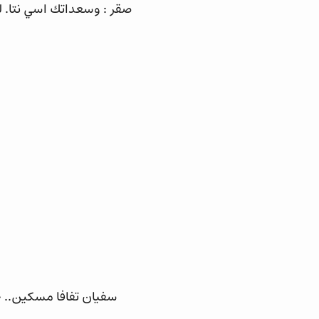
صقر : وسعداتك اسي نتا. ل
سفيان تفافا مسكين.. ح