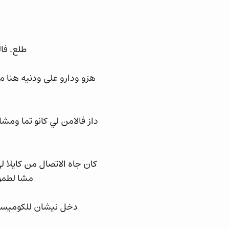
طلع. فال
هزو ودارو على ودنيه هنا م
داز فالامن لي كانو تما وم
كان جاه الاتصال من كايلا ل
مشا لطموب
دخل نيشان للكوميسار