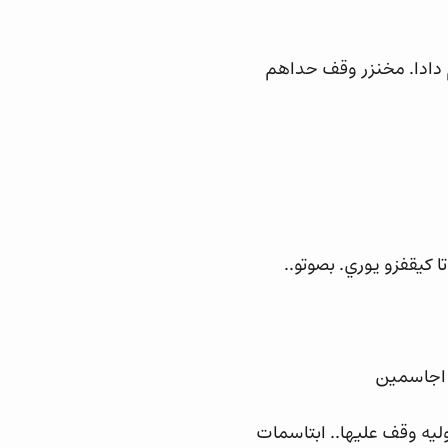
 دادا. مخنزر وقف حداهم
 كيقفزو يوري. بصوتو..
ك اجاسمين
ليه وقف عليها.. ابتاسمات