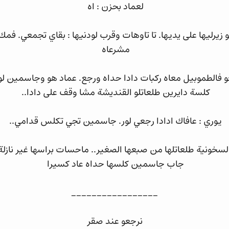
لعماد بحزن : اه
 زيرليها على يديها. تا تاوهات وقرب لودنيها : بقاي تجمعي. ف
مشرعاه
عو فالطموبيل معاه ركبات دادا حداه ورجع. عماد هو وجاسمين لو
كلسة دايرين طلعاتلو القنديشة مشا وقف على دادا..
يوري : عافاك ادادا رجعي لور. جاسمين تجي تكلس قدامي..
سخونية طلعاتلها من صبعها الصغير.. ماحسات براسها غير نازلة
جاب جاسمين كلسها حداه عاد كسيرا
_________________
نرجعو عند صقر