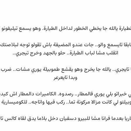
طيارة يالله جا يخطي الخطور لداخل الطيارة. وهو يسمع تيليفونو
ابقا تايسمع والو.. جات عندو المضيفة باش تقولو توجه لبلاصتك..
اتقلب مشا لباب الطيارة.. حلو بالجهد وخرج تيجري..
شا تايجري.. يالله جا يخرج وهو يقشع طموبيلة يوري مشات.. ضرب 
وبدا تايعرعر
ي خبراتو بلي يوري فالمطار.. رصدوه. الكاميرات دالمطار اش كيدير
يلتو لي كانت مزالا مركونة تما.. ركب فيها واتاجه.. للكوميسارية
يا بعدما فرانا مشا للبيرو دسفيان دخل بلاما يدق لقاه كالس 