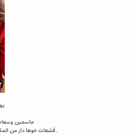
يو
جاسمين وسعات ع
. قشعات خوها داز من المكا