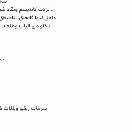
ضلام
.. نزلات كاتتبسم وتقاد شع
واحل ليها فالحلق..غاطرطق
..دخلو من الباب وطلعات 
شا
سرطات ريقها وبللات ش