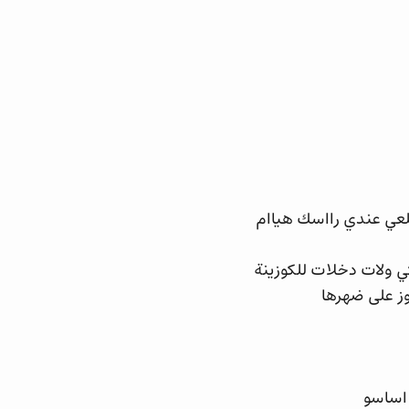
 طلعي عندي رااسك هياام
كي ولات دخلات للكوزينة
وز على ضهرها
 اساسو