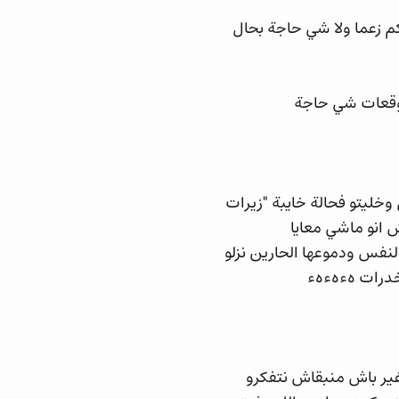
م زعما ولا شي حاجة بحال
وقعات شي حاجة
ي وخليتو فحالة خايبة "زيرات
ش انو ماشي معايا
لنفس ودموعها الحارين نزلو
خدرات هءهءهء
غير باش منبقاش نتفكرو