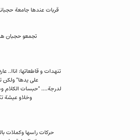
قربات عندها جامعة حجبانه
تجمعو حجبان هي
تنهدات و قاطعاتها: اناا.. عا
على يدها" ولكن تي
لدرجة.... "حبسات الكلام وش
وخلاو عيشة تك
حركات راسها وكملات بال