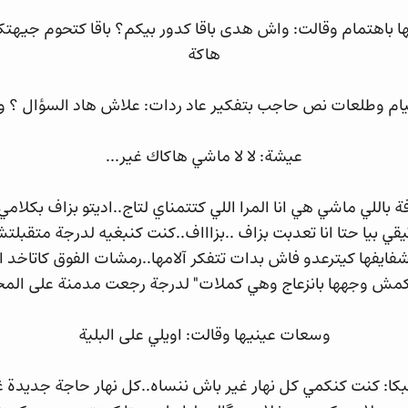
ا باهتمام وقالت: واش هدى باقا كدور بيكم؟ باقا كتحوم جيهتك
هاكة
ام وطلعات نص حاجب بتفكير عاد ردات: علاش هاد السؤال ؟ 
عيشة: لا لا ماشي هاكاك غير...
رفة باللي ماشي هي انا المرا اللي كتتمناي لتاج..اديتو بزاف بكلام
قي بيا حتا انا تعدبت بزاف ..بزاااف..كنت كنبغيه لدرجة متقبلت
فايفها كيترعدو فاش بدات تتفكر آلامها..رمشات الفوق كاتاخد ا
مش وجهها بانزعاج وهي كملات" لدرجة رجعت مدمنة على الم
وسعات عينيها وقالت: اويلي على البلية
بكا: كنت كنكمي كل نهار غير باش ننساه..كل نهار حاجة جديدة 