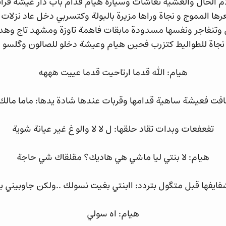
 الحال والعشية تعاشات وسيارة هيام قدام باب دار عيشة فرا
رها المموج و نجاة وراها مزيرة بالبولة وكتسربي دخل عاد نزلات
 وتنفاجر ونفسها مسدودة مابقات فاهمة تاوزة ومشهد تاج وهد
نجاة للطواليط كتزرب فحين هيام وعيشة دخلو للصالون وگلسو حد
هيام: الله قدما ارتاحيت قدما عييت هههه
فت فعيشة ساهية قدامها وقربات عندها شادة يدها: ماما مالك
تفعفعات وبدات تقاد حلقها: ل لا لا والو غ غير عيانة شوية
هيام: لا بنتي ليا ماشي هي هاديك؟ مقلقاك شي حاجة
فايفها قبل متگول بتردد: اابنتي بغيت نسولك ..ولكن جاوبيني 
هيام: اه سولي