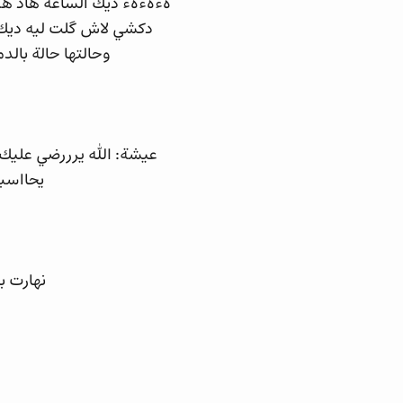
هءهءهء ديك الساعة هاد هد
دكشي لاش گلت ليه ديك ا
وحالتها حالة بال
عيشة: الله يرررضي عليك 
يحااسب
نهارت ب