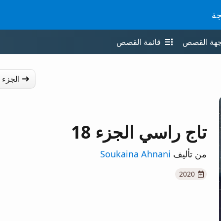
جة
جهة القصص
قائمة القصص
الجزء 
تاج راسي الجزء 18
من تأليف
Soukaina Ahnani
2020