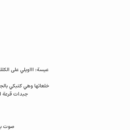
عيسة: اااويلي على الكلل
خلعاتها وهي كتبكي بالجه
جبدات قرعة ال
صوت بكا