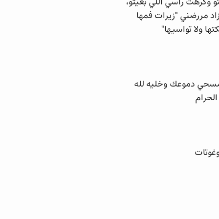
 وكرهت راسي اللي بغيتو،
اد مررضني "زيرات فمها
ها ولا تواسيها"
ي مسحي دموعك وخليه لله
لحرام
وغوتات