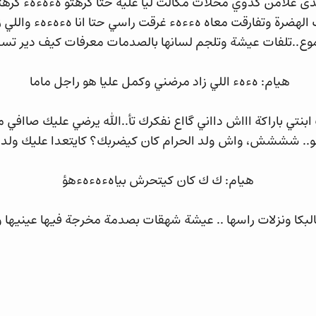
ى علامن كدوي مخلات مگالت ليا عليه حتا كرهتو هءهءهء كرهتو
لهضرة وتفارقت معاه هءءهء غرقت راسي حتا انا هءهءهء واللي ز
دموع..تلفات عيشة وتلجم لسانها بالصدمات معرفات كيف دير تسكت
هيام: هءهء اللي زاد مرضني وكمل عليا هو راجل ماما
ابنتي باراكة اااش دااني گااع نفكرك تأ..الله يرضي عليك صااف
و.. شششش، واش ولد الحرام كان كيضربك؟ كايتعدا عليك ولد ا
هيام: ك ك كان كيتحرش بياهءهءهءهؤ
البكا ونزلات راسها .. عيشة شهقات بصدمة مخرجة فيها عينيها 