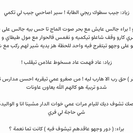
زياد: جيب سطوك ريجي الطابة ! سير اصاحبي جيب لي تكمي
 براء جالس عايش مع بحر صوت الماج تا حس بيه جالس على جم
ي كارو وقف شاعلو تيكميه و نغمس فالحوار مع مول طيطاي و 
على وجهو تيتفرج فيه واحد للحظة هز يديه شير لهم ركب مع 
زياد: عاد فهمت عاد مسخوط علامن تيقلب !
تر ) حق رب الا هارب ليه ! من صغرو عمي تيقريه احسن مدارس ت
شدو تربية هو كالهم الله يعاون عاونات
اصك تشوف ديك لليام مرات عمي خوات الدار مشينا انا و الواليد
شي حاجة لي فري
براء: ( دور وجهو عاقدهم تيشوف فيه ) كانت تما نعمة ؟