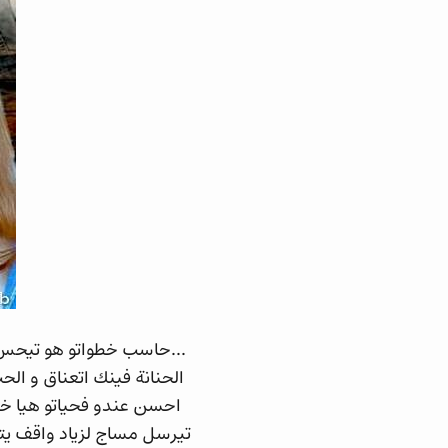
...حاسب خطواتو هو تيحس ب
الحنانة فينك اتعناق و الح
احسن عندو فحياتو هيا خد
تيرسل مساج لزياد واقف يتل