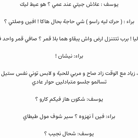
يوسف : علاش جيتي عند عمي ؟ هو عيط ليك
براء : ( حرك ليه راسو ) شي حاجة بحال هاكا ! افين وصلتي ؟
ا ! برب تتتنزل ارض واش يبقاو هما بلا قمر ؟ صافي قمر واحد ف
براء: نيشان !
 ، زياد مع الوقت زاد صاح و مربي للحية و لابس توني نفس ستيل
تسالمو جلسو متبادلين حوار عادي
يوسف: شكون هاز فيكم كارو ؟
براء: فين آ نهزوه ؟ سير شوف مول طيطاي
يوسف: شحال نجيب ؟