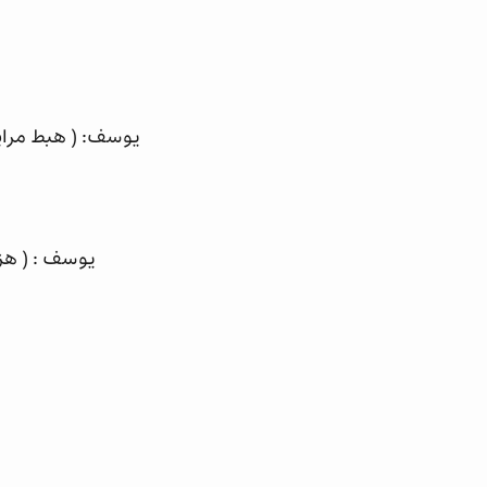
يوسف: ( هبط مراي
يوسف : ( هز 