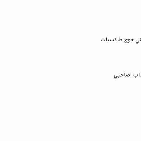
صني جوج طاكسيات
عذاب اصاحبي