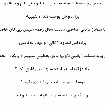
تيجري و تيضحك! عطاه سينيال و نتظرو حتى طلع و تسالمو
براء : واش يوسف هدا ؟ ههههه
ا تيقاد ) عرفتي اصاحبي شفتك بحال رحمة سيدي ربي كان خا
براء: اش تتعاود ؟ كالي الواليد راك ناعس
يديه بسخط ) بغيتي نكوليه فايق يعطيني نسبيق لا بريكاد ! ال
براء : ( تيجاوب زياد فمساج ) فين غادي انت ؟
يوسف: قهويونا اصاحبي ! غادي تقهوا ؟
براء: فين عدنا نمشيو ؟ والو اصاط تسلاو لينا