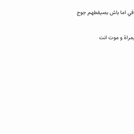
وصافي اما باش بصيفطهم جوج
 بمراة و موت انت