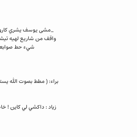
_مشى يوسف يشري كارو !
واقف من شاريع لهيه تيشر
شيء حط صوابعو 
براء: ( مطط بصوت الله يس
زياد : داكشي لي كاين ! خ