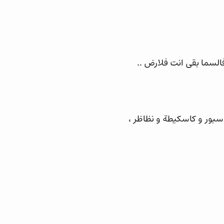
السما بقى انت فلارض ..
 سبور و كاسكيطة و نظاظر ،