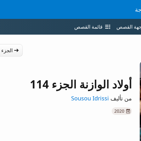
جة
جهة القصص
قائمة القصص
الجزء 
أولاد الوازنة الجزء 114
من تأليف
Sousou Idrissi
2020