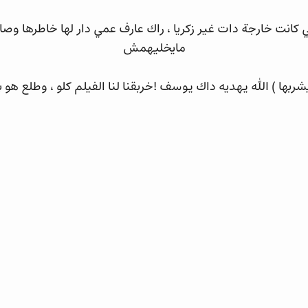
لي كانت خارجة دات غير زكريا ، راك عارف عمي دار لها خاطرها 
مايخليهمش
يشربها ) الله يهديه داك يوسف !خربقنا لنا الفيلم كلو ، وطلع هو