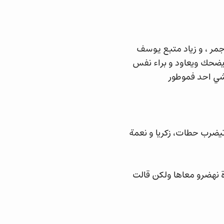
ر ، و زياد متبع يوسف
يضحك ويعاود و براء نفس
شي احد فموطور
يضرب حطات، زكريا و نعمة
ة نهضرو معاها ولكن قالت