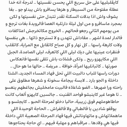
كايقلبليها على حل سريع اللي يحسن نفسيتها .. لدرجة انه خدا
عطلة مفتوحة من السبيطار و هزها يسافرو باش يبدلو جو .. بغا
يشوف واش اذا بدلات السكنة تقدر تتبدل حتى نفسيتها و لكن
بمجرد ماسافرو و من اول ليلة دارتليه العصا فالرويدة بغات ترجع و
من يومهم الثاني رجعو فحالهم .. الخروج مكاتخرجش اعتاكفات
فالدار لمدة اشهر .. مقاداش تتهدن و لا تسترجع ذاتها .. هي بنفسها
ولات كارهة راسها .. كل نهار و كل صباح كاتقابل مع المراية، كاتقلب
فنظرات عينيها على ديك ليلى اللي كاتعرف، ليلى الصامدة، الجبل
اللي مكايهزو ريح .. ولكن فشلات باش تلقى نفسها فانعكاس
صورتها .. كاتبانليها امرأة، خوافة .. مريضة .. حالها ما هو حال ..
دورات راسها للباب دالبيت اللي تحل فهاد المساء الجديد، الشتا
داخلة و الجو بارد .. لابسة بيجامة سخونة و شعرها مطلوق على
راحته ورا ضهرها .. الضو شاعلاه فالبيت مامخليش بجاغطهم ينعسو
.. تا هوما غير كاينبشو فواحد القنيت .. جالسين كايهزو ألعاب كانت
حاطاهوملهم فوق زريبية، حاليا دخلو لمرحلة الحبو .. كايجلسو و
يوقفو شادين يا فالطبالي ولا فالفراش .. الحاجة الوحيدة اللي
ماهملاتهاش و ماتهاوناتش فيها فهاد المرحلة الصعيبة اللي داخلة
فيها هي ولادها .. مراقباهم و مهلية فيهم .. اي حاجة يحتاجوها