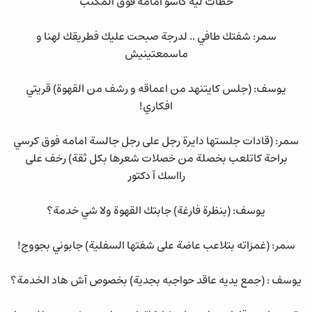
حطات ليه كاسو امامه فوق المكتب
سمر: شفتك طافي .. لدرجة صبحت عليك فطريقك لهنا و
ماسمعتينيش
يوسف: (جلس كايتنهد من اعماقه و رشف من القهوة) قريتي
افكاري!
سمر: (قادات جلستها دايرة رجل على رجل جالسة امامه فوق كرسي
براحة كاتلعب بخصلة من خصلات شعرها بكل ثقة) رخف على
رااسك آ دكتور
يوسف: (بنظرة فارغة) جابتك القهوة ولا شي خدمة؟
سمر: (غمزاته بتلاعب عاضة على شفتها السفلية) جابوني بجووج!
يوسف : (جمع يديه عاقد حواجبه بجدية) بخصوص آش هاد الخدمة؟