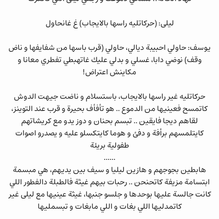
ليلى: (حركاتليه راسها بالايجاب) غ غانحاول
يوسف: حاولي احبيبة ديالي، حاولي (قرب باسها من شفايفها و ناض
وقف) نوضي دابا، غسلي و بدلي عليك غاتهبطي تفطري معانا و
مكاينش اعتراض!
حركاتليه غير راسها بالايجاب، باستسلام و ناضت جيهت الدوش
كاتمسح فعينيها من الدموع .. هو تأفأف بحيرة و قرب عند التوينز،
لقاهم ديجا فايقين .. تبسم بحنان و دوز يدو مع كريشاتهم
كايتلمسهم برأفة و دفئ و هوما كايتكسلو عليه و يصدرو اصوات
طفولية بريئة
......
هابطين بجوجهم و هازين ليليا و سيف بين يديهم، هي مبسمة
ابتسامة مزيفة كاتحنحن .. رحبات بيهم غيثة فالطبلة دالفطور اللي
كانت جالسة عليها بوحدها و جلسو جنبها، غيثة عينيها مع ليلى غير
كاتمدليها اللي بغات و اللي مابغات و تبسمليها