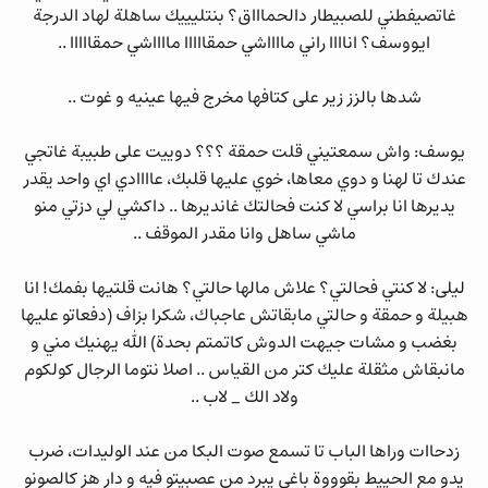
غاتصيفطني للصبيطار دالحماااق؟ بنتليييك ساهلة لهاد الدرجة
ايووسف؟ اناااا راني مااااشي حمقااااا مااااشي حمقااااا ..
شدها بالزز زير على كتافها مخرج فيها عينيه و غوت ..
يوسف: واش سمعتيني قلت حمقة ؟؟؟ دوييت على طبيبة غاتجي
عندك تا لهنا و دوي معاها، خوي عليها قلبك، عاااادي اي واحد يقدر
يديرها انا براسي لا كنت فحالتك غانديرها .. داكشي لي دزتي منو
ماشي ساهل وانا مقدر الموقف ..
ليلى: لا كنتي فحالتي؟ علاش مالها حالتي؟ هانت قلتيها بفمك! انا
هبيلة و حمقة و حالتي مابقاتش عاجباك، شكرا بزاف (دفعاتو عليها
بغضب و مشات جيهت الدوش كاتمتم بحدة) الله يهنيك مني و
مانبقاش مثقلة عليك كتر من القياس .. اصلا نتوما الرجال كولكوم
ولاد الك _ لاب ..
زدحاات وراها الباب تا تسمع صوت البكا من عند الوليدات، ضرب
يدو مع الحييط بقوووة باغي يبرد من عصبيتو فيه و دار هز كالصونو