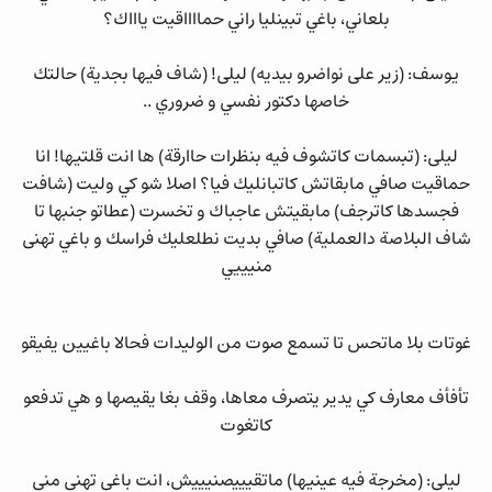
بلعاني، باغي تبينليا راني حمااااقيت ياااك؟
يوسف: (زير على نواضرو بيديه) ليلى! (شاف فيها بجدية) حالتك
خاصها دكتور نفسي و ضروري ..
ليلى: (تبسمات كاتشوف فيه بنظرات حاارقة) ها انت قلتيها! انا
حماقيت صافي مابقاتش كاتبانليك فيا؟ اصلا شو كي وليت (شافت
فجسدها كاترجف) مابقيتش عاجباك و تخسرت (عطاتو جنبها تا
شاف البلاصة دالعملية) صافي بديت نطلعليك فراسك و باغي تهنى
منيييي
غوتات بلا ماتحس تا تسمع صوت من الوليدات فحالا باغيين يفيقو
تأفأف معارف كي يدير يتصرف معاها، وقف بغا يقيصها و هي تدفعو
كاتغوت
ليلى: (مخرجة فيه عينيها) ماتقيييصنيييش، انت باغي تهنى مني