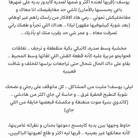
يوسف: (قربها لعنده اكثر و ضمها لصدره كايدوز يديه على ضهرها
باغي يحسسها بالأمان) تاشي حد مغايقيصك، انا معاك و
مغانخليكش تموتي .. رمي هاد الافكار من راسك راهم غير اوهام،
(بعد شوية كيشوفيها مقهور) ليلاا .. هداك اللي تجرأ و طعنك راني
تصرفت معاه .. و عمر شي حد يقرب منك او يأذيك ..
مخشية وسط صدره، كاتبكي بكية متقطعة و ترجف .. تعلقات
فحوايجو مزيرة عليه كأنه قطعة القش اللي لقاتها وسط المحيط ..
بقاو على داك الحال شحال حتى تراجعات براسها للخلف و شافت
فعينيه
ليلى: يوسف! مليت من المشاكل .. كل مانوقف على رجلي و نضحك
شوية كنطيح فحفرة غرق .. و حاسة لي جاي اكثر من هادشي ..
(كاتدوي بنبرة صوت منغنغة و مكمشة فبعضها خايفة من اللي
جاي)
حاوط وجهها بين يديه كايمسح دموعها بحنان و نظراته غامرينها،
كأنه معانقها غير بعينيه .. قربها ليه اكثر و طلع لعيونها الباكيين،