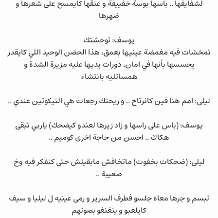
لشفايفها .. باسها بوسة خفييفة و عنقها كايمسح على شعرها و
ضهرها
يوسف: توحشتك
تمخشات فيه مغمضة عينيها بعمق، هذا الحضن الوحيد اللي كايقدر
يحسسها بأنها في امان، دورات يديها عليه مزيرة الشدة و
همساتليه بانتشاء
ليلى: امم هنا فين كانرتاح .. و ريحتك رجعات هي النيكوتين عندي ..
يوسف: (باس على راسها و زاد زيرها لعندو كيضحك) ياربي تبقى
هكاك .. احسن من حاجة اخرى كوميم ..
ليلى: (ضحكات بخفوت) ماتخافش مابقيتش حتى كنفكر فيه وخ
صعيبة ..
تبسم و جرها معاه جلسو فطرف السرير و رمى عينيه ل ليليا و سيف
كايلعبو و ينغنغو بصوتهم