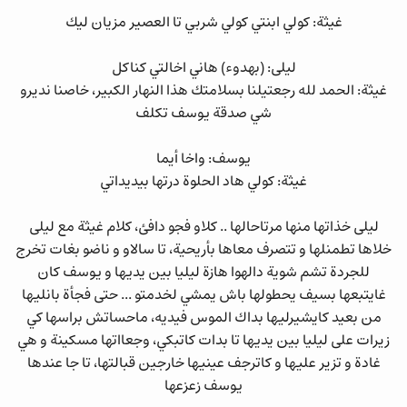
غيثة: كولي ابنتي كولي شربي تا العصير مزيان ليك
ليلى: (بهدوء) هاني اخالتي كناكل
غيثة: الحمد لله رجعتيلنا بسلامتك هذا النهار الكبير، خاصنا نديرو
شي صدقة يوسف تكلف
يوسف: واخا أيما
غيثة: كولي هاد الحلوة درتها بيديداتي
ليلى خذاتها منها مرتاحالها .. كلاو فجو دافئ، كلام غيثة مع ليلى
خلاها تطمنلها و تتصرف معاها بأريحية، تا سالاو و ناضو بغات تخرج
للجردة تشم شوية دالهوا هازة ليليا بين يديها و يوسف كان
غايتبعها بسيف يحطولها باش يمشي لخدمتو ... حتى فجأة بانليها
من بعيد كايشيرليها بداك الموس فيديه، ماحساتش براسها كي
زيرات على ليليا بين يديها تا بدات كاتبكي، وجعااتها مسكينة و هي
غادة و تزير عليها و كاترجف عينيها خارجين قبالتها، تا جا عندها
يوسف زعزعها