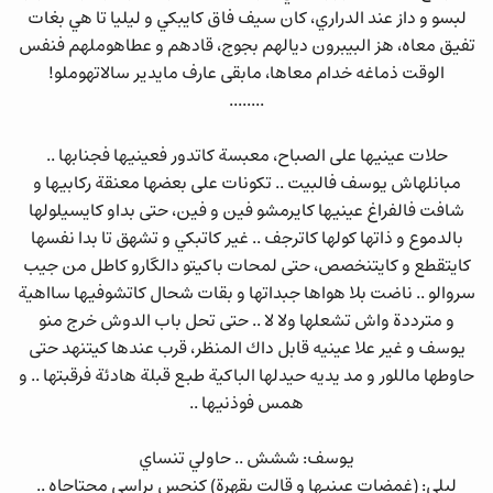
لبسو و داز عند الدراري، كان سيف فاق كايبكي و ليليا تا هي بغات
تفيق معاه، هز البيبرون ديالهم بجوج، قادهم و عطاهوملهم فنفس
الوقت ذماغه خدام معاها، مابقى عارف مايدير سالاتهوملو!
........
حلات عينيها على الصباح، معبسة كاتدور فعينيها فجنابها ..
مبانلهاش يوسف فالبيت .. تكونات على بعضها معنقة ركابيها و
شافت فالفراغ عينيها كايرمشو فين و فين، حتى بداو كايسيلولها
بالدموع و ذاتها كولها كاترجف .. غير كاتبكي و تشهق تا بدا نفسها
كايتقطع و كايتنخصص، حتى لمحات باكيتو دالگارو كاطل من جيب
سروالو .. ناضت بلا هواها جبداتها و بقات شحال كاتشوفيها سااهية
و مترددة واش تشعلها ولا لا .. حتى تحل باب الدوش خرج منو
يوسف و غير علا عينيه قابل داك المنظر، قرب عندها كيتنهد حتى
حاوطها ماللور و مد يديه حيدلها الباكية طبع قبلة هادئة فرقبتها .. و
همس فوذنيها ..
يوسف: ششش .. حاولي تنساي
ليلى: (غمضات عينيها و قالت بقهرة) كنحس براسي محتاجاه ..