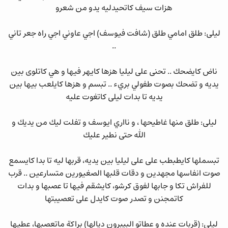
هزات سيف كاتحيدليه يدو من شعرو
ليلى: طلق امامي طلق (شافت فيوسف) اجي عاوني اجي راه جعر تاني
..
ناض كايضحك .. تحنى على ليليا هزها كايهر فيها و هي كاتلوى بين
يديه و تضحك بصوت طفولي بريء .. تبسم و هزها كايلعب بيها بين
يديه تا بدات ليلى كاتغوت عليه
ليلى: طلق منها غاطيحها ، و نااري ايوسف و تفلت ليك من يديك و
الله حتى نطير عليك
تبسملها كايطبطب على على ليليا بين يديه، قربها ليه تا بدا كايسمع
صوت انفاسها مجهدين و دقات قلبها الصغيورين متسارعين .. قرب
للفراش تكا و جابها لفوق كرشو، كايشقم فيها تا عصبها و بدات
كاتمجنن و تصدر صوت كايدل على تعصيبتها
ليلى: (قربات عنده و عطاتو البيبرون ديالها) براكة ماتعصبها، عطيها