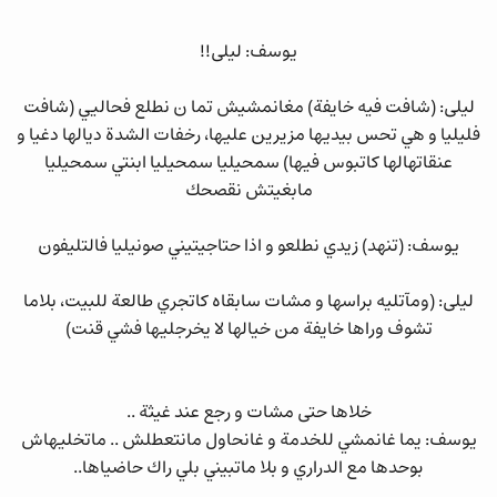
يوسف: ليلى!!
ليلى: (شافت فيه خايفة) مغانمشيش تما ن نطلع فحاليي (شافت
فليليا و هي تحس بيديها مزيرين عليها، رخفات الشدة ديالها دغيا و
عنقاتهالها كاتبوس فيها) سمحيليا سمحيليا ابنتي سمحيليا
مابغيتش نقصحك
يوسف: (تنهد) زيدي نطلعو و اذا حتاجيتيني صونيليا فالتليفون
ليلى: (ومآتليه براسها و مشات سابقاه كاتجري طالعة للبيت، بلاما
تشوف وراها خايفة من خيالها لا يخرجليها فشي قنت)
خلاها حتى مشات و رجع عند غيثة ..
يوسف: يما غانمشي للخدمة و غانحاول مانتعطلش .. ماتخليهاش
بوحدها مع الدراري و بلا ماتبيني بلي راك حاضياها..