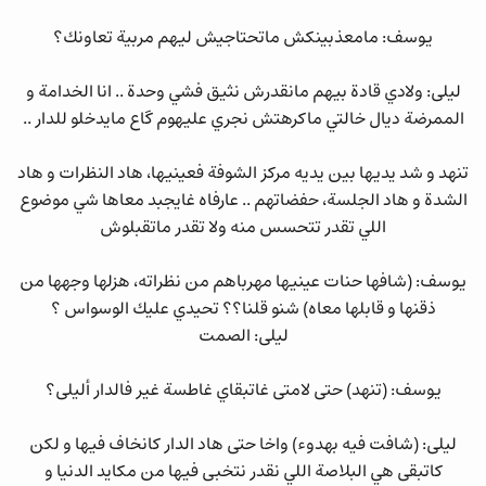
يوسف: مامعذبينكش ماتحتاجيش ليهم مربية تعاونك؟
ليلى: ولادي قادة بيهم مانقدرش نثيق فشي وحدة .. انا الخدامة و
الممرضة ديال خالتي ماكرهتش نجري عليهوم گاع مايدخلو للدار ..
تنهد و شد يديها بين يديه مركز الشوفة فعينيها، هاد النظرات و هاد
الشدة و هاد الجلسة، حفضاتهم .. عارفاه غايجبد معاها شي موضوع
اللي تقدر تتحسس منه ولا تقدر ماتقبلوش
يوسف: (شافها حنات عينيها مهرباهم من نظراته، هزلها وجهها من
ذقنها و قابلها معاه) شنو قلنا؟؟ تحيدي عليك الوسواس ؟
ليلى: الصمت
يوسف: (تنهد) حتى لامتى غاتبقاي غاطسة غير فالدار أليلى؟
ليلى: (شافت فيه بهدوء) واخا حتى هاد الدار كانخاف فيها و لكن
كاتبقى هي البلاصة اللي نقدر نتخبى فيها من مكايد الدنيا و