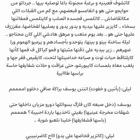
كاتشوف فعينيه و برغبة مجنونة باغا توصليه بيها .. جرداتو من
حوايجو حتى هو و انغامسو فبعضهم، مع كم من القبلات اللي
مكاتقاضاش .. كاتلمس فجسده الصلب و كايتلمس فمفاتنها
بسخاء .. كايزير عليها بيديه و يدور يدور و يصليها لفخاضها، مغزززف
عليها حتى هو .. بعد يوم متعب و مرهق هادشي اللي كان محتاجو ..
ليلة ساخنة بينو و بينها، يتوحدو بأجسادهم و يرميو الهموم ورا
ضهرهم .. زير بيديه على ذقنها مثبتها و فمو كياكل ف فمها كأنها
كايلتاقط حبات توت و صباعه خدامينلها لتحت، كايقيص ففر جها و
يلعب معاه بلمسات كايبورشو، حتى عراقت و حلات شفايفها حاسة
براسها طااايرة
ليلى: (بأنين و خفوت) انننن يوسف براكة صافي دخلوو اممممم
يوسف: (دخل صبعه كان فازگ بسوائلها دورو مزيان داخلها حتى
شهقات مخرجة عينيها) بغيتي تاخذيها باردة احبيبة؟ همممم
(باسها فشفايفها) خلينا نلعبو شوية ..
ليلى: (كاتزير فخاضها على يدو) اااح كاضرنيييي