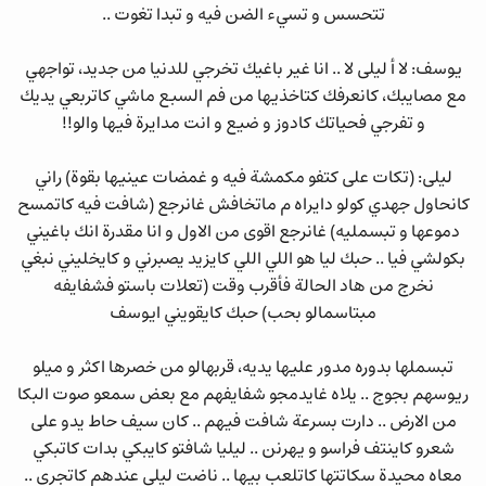
تتحسس و تسيء الضن فيه و تبدا تغوت ..
يوسف: لا أ ليلى لا .. انا غير باغيك تخرجي للدنيا من جديد، تواجهي
مع مصايبك، كانعرفك كتاخذيها من فم السبع ماشي كاتربعي يديك
و تفرجي فحياتك كادوز و ضيع و انت مدايرة فيها والو!!
ليلى: (تكات على كتفو مكمشة فيه و غمضات عينيها بقوة) راني
كانحاول جهدي كولو دايراه م ماتخافش غانرجع (شافت فيه كاتمسح
دموعها و تبسمليه) غانرجع اقوى من الاول و انا مقدرة انك باغيني
بكولشي فيا .. حبك ليا هو اللي اللي كايزيد يصبرني و كايخليني نبغي
نخرج من هاد الحالة فأقرب وقت (تعلات باستو فشفايفه
مبتاسمالو بحب) حبك كايقويني ايوسف
تبسملها بدوره مدور عليها يديه، قربهالو من خصرها اكثر و ميلو
ريوسهم بجوج .. يلاه غايدمجو شفايفهم مع بعض سمعو صوت البكا
من الارض .. دارت بسرعة شافت فيهم .. كان سيف حاط يدو على
شعرو كاينتف فراسو و يهرنن .. ليليا شافتو كايبكي بدات كاتبكي
معاه محيدة سكاتتها كاتلعب بيها .. ناضت ليلى عندهم كاتجري ..