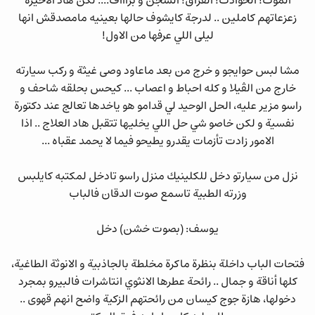
الموت! الحوادث! الفراق! السجن و بزاااف.... لكن هاد الأخيرة
زعزعاتهم كاملين .. لدرجة كايشوف حالها بعينيه مامصدقش انها
ليلى اللي عرفها من الاول!
مشا لبس حوايجو و خرج من بعد ماعاود وصى غيثة و ركب سيارته
خارج من الڤيلا و كله احباط و اعصاب ... كيحس بحلقه شاحف و
راسو مزير عليه، الحل الوحيد لي قدامو هو ياخدها تعالج عند دكتورة
نفسية و لكن خاصو شي حل اللي يخليها تتقبل هاد العلاج .. اذا
الامور زادت تأزمات يقدرو يطيحو فيما لا يحمد عقباه ...
نزل من سيارتو دخل للكلينيك منزل راسو تادخل لمكتبه كايلبس
وزرته الطبية تاسمع صوت الدقان فالباب
يوسف: (بصوت خشن) دخل
فتحات الباب داخلة بنظرة ماكرة مخلطة بالجاذبية و الانوثة الطاغية،
كلها أناقة و جمال .. رائحة عطرها الانثوي انتاشرات فالبيرو بمجرد
دخولها، هازة جوج كيسان من رائحتهم الزكية واضح انهم قهوى ..