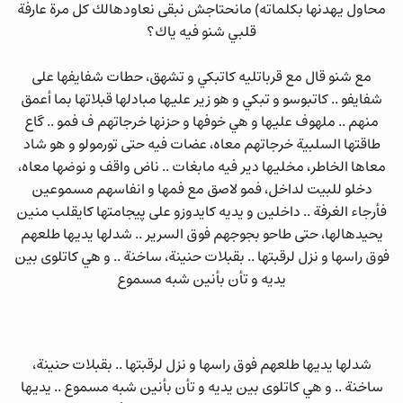
محاول يهدنها بكلماته) مانحتاجش نبقى نعاودهالك كل مرة عارفة
قلبي شنو فيه ياك؟
مع شنو قال مع قرباتليه كاتبكي و تشهق، حطات شفايفها على
شفايفو .. كاتبوسو و تبكي و هو زير عليها مبادلها قبلاتها بما أعمق
منهم .. ملهوف عليها و هي خوفها و حزنها خرجاتهم ف فمو .. گاع
طاقتها السلبية خرجاتهم معاه، عضات فيه حتى تورمولو و هو شاد
معاها الخاطر، مخليها دير فيه مابغات .. ناض واقف و نوضها معاه،
دخلو للبيت لداخل، فمو لاصق مع فمها و انفاسهم مسموعين
فأرجاء الغرفة .. داخلين و يديه كايدوزو على پيجامتها كايقلب منين
يحيدهالها، حتى طاحو بجوجهم فوق السرير .. شدلها يديها طلعهم
فوق راسها و نزل لرقبتها .. بقبلات حنينة، ساخنة .. و هي كاتلوى بين
يديه و تأن بأنين شبه مسموع
شدلها يديها طلعهم فوق راسها و نزل لرقبتها .. بقبلات حنينة،
ساخنة .. و هي كاتلوى بين يديه و تأن بأنين شبه مسموع .. يديها