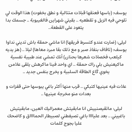
يوسف: (باسها فعنقها قبلات متتالية و نطق بخفوت) هذا الوقت لي
تلوحي فيه الزبل و تقطعيه .. بقيتي شهراين فالغيبوبة .. جسمك بدا
يتعود على القطعة..
ليلى: (ضارت عندو كتسرط فريقها) انا ماشي حمقة باش تديني نداوا
يوسف: (تافاف بنفاذ صبر و مع ذلك بقا مبرد معاها) ليلا .. (هز يديه
كيلعب فخصلات شعرها بحنان) أنك تمشي عند طبيبة نفسية
ماكيعنيش بلي راك حمقة .. اي واحد فينا ماكرهش يلقى علامن
يخوي گاع الطاقة السلبية و يخرج بنفس جديد ..
علات فيه عينيها كتبكي .. قرب منها أكثر باغي يبوسها حتى قفزات و
بعدات منو مخرجة عينيها ..
ليلى: ماتقيصنييش انا مابقيتش معمراليك العين، مابقيتيش
باغييني .. بعد علياااا باغي تصيفطني لصبيطار الحمااااق و كاضحك
عليا بجوج كلمات