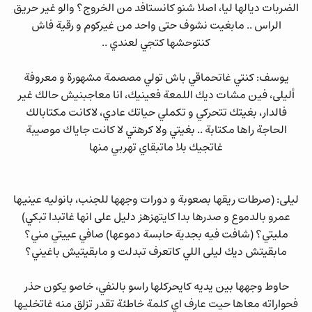
الضربات ديالها ليا، اصلا شنو كانستافد من الخروج؟ والو غير حريق
الراس .. مابغيت نشوف حتى واحد من غيركوم و رقية فاش
كنتوحشها كتجي لعندي ..
يوسف: كنتي غاتحماقي باش تولي مصصمة مشهورة و معروفة
أليلى، فين مشات ديك اللمعة فعينيك، انا معاجبنيش حالك غير
فالدار، بغيتك تتحركي و تكملي حياتك عادي، لاكانت مكتابالك
الحاجة راها مكتابة .. بغيتي ولا كرهتي لا كانت جاياك موصيبة
غاتجيك بلا ماتبقاي تهربي منها
ليلى: (صرطات ريقها بصعوبة و دورات وجهها للجنب، بانوليه عينيها
عمرو بالدموع و صدرها بدا كايتهزهز دليل على انها غاتبدا تبكي)
مليتي؟ (شافت فيه بجدية حابسة دموعها) صافي عييتي مني؟
مابقيتش ديك ليلى اللي كاتعرف تبدلت و مابقيتيش باغيني؟
حاوط وجهها بين يديه كايحركلها راسو بالنفي، خاصو يكون حذر
فحواراته معاها حيت عارف اي كلمة خاطئة تقدر تزلق منه غاتخليها