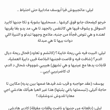
ليلى: ماتجيبوش فيا أيوسف مادايرة حتى احتياط ..
خرجو كيضحك جابو فوق كرشها .. مسحليها بشوية و تكا جنبها كايرد
السوفل و يشوف فيها هي كاتنفس بالجهد تا هي، مد يدو بغا يقربها
لعنده و هي تنوض فجأة من جنبه، ملامح وجهها تبدلو و النبرة اللي
دوات بيها تا هي مبدلة
ليلى: البيت فيه شي ريحة خايبة؟ (كاتشم و تعاود) فحال ريحة ديال
الدم؟ (شافت فيه و قاصت فجنبها البلاصة فين دايرة العملية،
قابلات يدها مع عينيها و هي تشهق) هيييي شوووف شحال د الدم،
ك كاضرنييي اييي ..
يوسف: (عقد حواجبه و قرب شد فيدها ضمها بين يديه) مكاين تا
حاجة أليلى، (تبسملها باغي يثبتها) هذا غير العيا هيألك هادشي اجي
معايا للدوش ندوشليك؟
ليلى: (دفعاته من جنبها و ناضت وقفات مغزفة) كادير هادشي