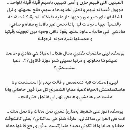
العينين اللي فيهم حزن و أسى كبييير، باسهم قبلة قبلة للواحد ..
طووول فقبلاته ليهم و تحنى لخذوذها باسهم، طلع لجبهتها و نزل
لشفايفها، اي شبر من وجهها داز عليه بقبلاته الحارة، كانت لاذعة
بالنسبة ليها .. ترخات ليه باغا تحس غير بالامان معاه و صافي،
هادشي اللي طالبة .. عاود عنقها بقوة دافن وجهه بين تجويف رقبتها
و همسلها بنبرة صوته الرجولية
يوسف: ليلى ماعمرك تفكري بحال هكا .. الحياة هي هادي و خاصنا
نعيشوها بحلوتها و مرتها نسيتي شنو دوزنا فالاول؟؟.. دغيا
استسلمتي؟
ليلى: (تخشات فيه كتنخصص و قالت بهدوء) استسلمت ولا
ماستسلمتش الحياة لاعبة معايا الشطرنج كل مرة فين حاطاني وانا
مليت من هادشي و غايجي نهار لي غاتمل حتى انت ..
يوسف: (دوز على شعرها بحنان) عمري نمل معاك ولا نمل منك ..
انت هي المرا لي ساكناني.. عارفة شنو هي ساكناني؟ يعني كانشوفك
معايا و حدايا واخا تكوني بعيدة عليا (تبسم بدفئ و رجع قابلها معاه