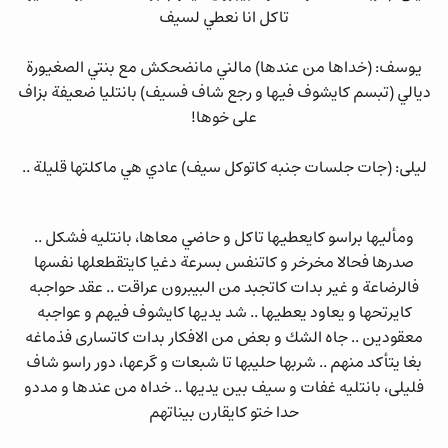
تاكل انا نعطي لسيف
يوسف: (خداها من عندها) مالني مانضحكش مع بنتي الصغيورة
ديالي (تبسم كايشوف فيها و رجع شاف فسيف) بانتليا ضعيفة بزاف
على خوها!
ليلى: (جات جلسات جنبه كاتوكل سيف) عادي هي ماكلتها قليلة ..
ومأليها براسو كايعطيها تاكل و حاضي معاها، بانتليه فشكل ..
صدرها فحالا مخرخر و كاتنفس بسرعة دغيا كايتقطعلها نفسها
فالرضاعة و غير بدات كاتجبد من البيبرون عراقت .. عقد حواجبه
كايرتحها و يعاود يعطيها .. شد يديها كايشوف فيهم و عواجبه
معقودين .. جاه الشك و بعض من الافكار بدات كاتسارى فذماغه
بغا يتأكد منهم .. شربها حليبها تا شبعات و گرعها، دور راسو شاف
فليلى، بانتليه غفات و سيف بين يديها .. خداه من عندها و مددو
حدا ختو كايقارن بيناتهم