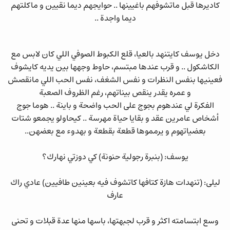
كاديرها قبل ماتشوفهم باغيينها .. حوايجهم ديما نقيين و ماكلتهم
ديما واجدة ..
دخل يوسف كايتنهد بالعيا، قلع الكبوط الصوفي اللي كان لابس مع
الكاشكول .. و قرب عندها مبتسم، حاوط وجهها بين يديه كايشوف
فعينيها بنفس النظرات و نفس الشغف، نفس الحب اللي مانقصش
و عمره يقدر ينقص بيناتهم، رغم الظروف الصعبة
الفكرة لي عندهوم بجوج على الحب واضحة و باينة .. هوما جوج
أشخاص عامرين عقد و بقايا حياة مهرسة .. كيحاولو يجمعو شتات
بعضياتهوم و يرمموها قطعة بقطعة و بهدوء مع بعضهن..
يوسف: (بنبرة رجولية حنونة) كي دوزتي نهارك؟
ليلى: (تنهدات هازة كتافها كاتشوف فيه بعينين طافيين) عادي راك
عارف
وسع ابتسامته اكثر و قرب لجبهتها، باسها منها عدة قبلات و تحنى