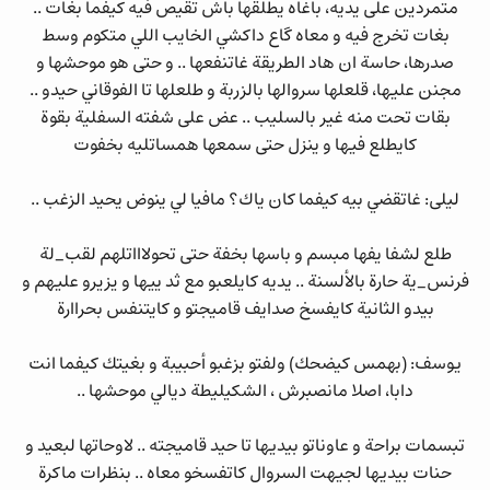
متمردين على يديه، باغاه يطلقها باش تقيص فيه كيفما بغات ..
بغات تخرج فيه و معاه گاع داكشي الخايب اللي متكوم وسط
صدرها، حاسة ان هاد الطريقة غاتنفعها .. و حتى هو موحشها و
مجنن عليها، قلعلها سروالها بالزربة و طلعلها تا الفوقاني حيدو ..
بقات تحت منه غير بالسليب .. عض على شفته السفلية بقوة
كايطلع فيها و ينزل حتى سمعها همساتليه بخفوت
ليلى: غاتقضي بيه كيفما كان ياك؟ مافيا لي ينوض يحيد الزغب ..
طلع لشفا يفها مبسم و باسها بخفة حتى تحولاااتلهم لقب_لة
فرنس_ية حارة بالألسنة .. يديه كايلعبو مع ثد ييها و يزيرو عليهم و
بيدو الثانية كايفسخ صدايف قاميجتو و كايتنفس بحراارة
يوسف: (بهمس كيضحك) ولفتو بزغبو أحبيبة و بغيتك كيفما انت
دابا، اصلا مانصبرش ، الشكيليطة ديالي موحشها ..
تبسمات براحة و عاوناتو بيديها تا حيد قاميجته .. لاوحاتها لبعيد و
حنات بيديها لجيهت السروال كاتفسخو معاه .. بنظرات ماكرة