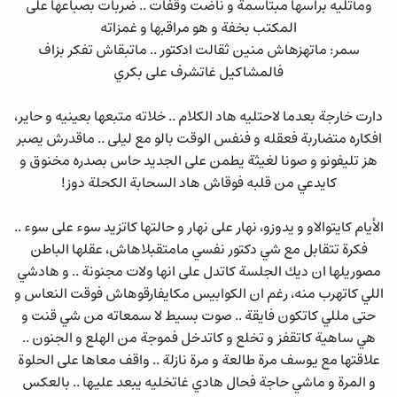
ومآتليه براسها مبتاسمة و ناضت وقفات .. ضربات بصباعها على
المكتب بخفة و هو مراقبها و غمزاته
سمر: ماتهزهاش منين ثقالت ادكتور .. ماتبقاش تفكر بزاف
فالمشاكيل غاتشرف على بكري
دارت خارجة بعدما لاحتليه هاد الكلام .. خلاته متبعها بعينيه و حاير،
افكاره متضاربة فعقله و فنفس الوقت بالو مع ليلى .. ماقدرش يصبر
هز تليفونو و صونا لغيثة يطمن على الجديد حاس بصدره مخنوق و
كايدعي من قلبه فوقاش هاد السحابة الكحلة دوز!
الأيام كايتوالاو و يدوزو، نهار على نهار و حالتها كاتزيد سوء على سوء ..
فكرة تتقابل مع شي دكتور نفسي مامتقبلاهاش، عقلها الباطن
مصوريلها ان ديك الجلسة كاتدل على انها ولات مجنونة .. و هادشي
اللي كاتهرب منه، رغم ان الكوابيس مكايفارقوهاش فوقت النعاس و
حتى مللي كاتكون فايقة .. صوت بسيط لا سمعاته من شي قنت و
هي ساهية كاتقفز و تخلع و كاتدخل فموجة من الهلع و الجنون ..
علاقتها مع يوسف مرة طالعة و مرة نازلة .. واقف معاها على الحلوة
و المرة و ماشي حاجة فحال هادي غاتخليه يبعد عليها .. بالعكس