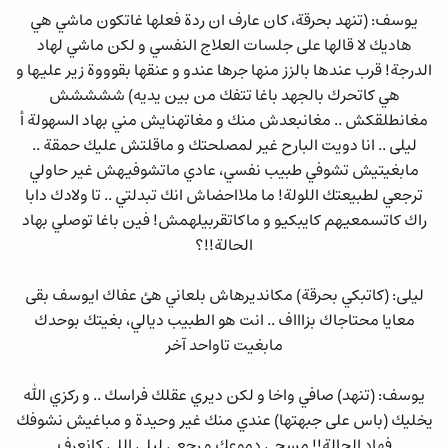
يوسف: (تنهد بحرقة، كان عارف ان ردة فعلها غاتكون ماشي هي
هاديك لا قالها على جلسات العلاج النفسي و لكن ماشي لهاد
الدرجة! قرب عندها بالزز منها جرها عندو و عنقها بقوووة زير عليها و
هي كاتحرك بالجهد باغا تتفك من بين يديه) ششششش
مغانطلقكش .. مغانبعدش منك و مغاتهنايش مني بهاد السهولة أ
ليلى .. انا دويت البارح غير لمصلحتك و ماقلتش عليك حمقة ..
مابغيتيش تشوفي طبيب نفسي، عادي ماتشوفيهش غير حاولي
ترجعي لطبيعتك اللولة! ما ملااحضاش انك تبدلتي .. تا ولادك دابا
راك كاتسمعيهم كايبكيو و ماكاتقربيلهمش! فين باغا توصلي بهاد
الحالة!!؟
ليلى: (كاتبكي بحرقة) مكانديرهاش بلعاني هئ عفاك ايوسف بقى
معايا محتاجاك بزاااف .. انت هو الطبيب ديالي، بغيتك بوحدك
مابغيت تاواحد آخر
يوسف: (تنهد) صافي واخا و لكن ديري عقلك فراسك .. و ركزي الله
يخليك (باس على جبهتها) عندي منك غير وحيدة و مباغيش نشوفك
فهاد الحالة!! مسحي دموعك و رجعي ليلى اللي كانعرف