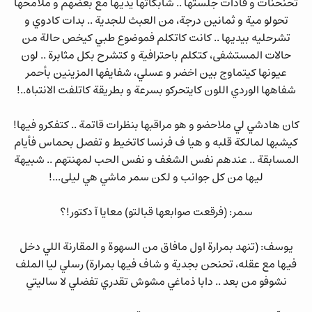
تحنحنات و قادات جلستها .. شابكاتها يديها مع بعضهم و ملامحها
تحولو مية و ثمانين درجة، من العبث للجدية .. بدات كادوي و
تشرحليه بيديها .. كانت كاتكلم فموضوع طبي كيخص حالة من
حالات المستشفى، كتكلم باحترافية و كتشرح بكل مثابرة .. لون
عيونها كيتماوج بين اخضر و عسلي، شفايفها المزينين بأحمر
شفاهها الوردي اللون كايتحركو بسرعة و بطريقة كاتلفت الانتباه..!
كان هادشي لي ملاحضو و هو مراقبها بنظرات قاتمة .. كتفكرو فيها!
كيشبها لمالكة قلبه و هيا ف فرنسا كاتخيط و تفصل بحماس فأيام
المسابقة .. عندهم نفس الشغف و نفس الحب لمهنتهم .. شبيهة
ليها من كل جوانب و لكن سمر ماشي هي ليلى...!
سمر: (فرقعت صوابعها قبالتو) معايا آ دكتور!؟
يوسف: (تنهد بمرارة اول مافاق من السهوة و المقارنة اللي دخل
فيها مع عقله، تحنحن بجدية و شاف فيها بمرارة) رسلي ليا الملف
نشوفو من بعد .. دابا ذماغي مشوش تقدري تفضلي لا ساليتي