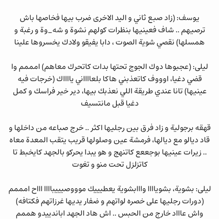
يوسف: (زاد صبع ثاني و اليد الاخرى ضرب بيها فخاصها باش
ترصيهم .. شاف فعينيها بنظرات كولهم نشوة و شه_وة و رغبة و
همسلها) نقصي شوية الصوت ، دابا يفيقو ولادك يخسروها علينا
ليلى: (عجبوها دوك الجوج تحتها بدات كاتحرك معاهم) امممم وا
قضي دغيا، اوووف كاتعذبني هاكا بلعااااني يااااك (خرجات فيه
عينيها) تانا عندي طريقة اللي نعذبك بيها، دير خير فراسك و كمل
دغيا قبل مانتسيف
قهقه برجولية و زاد فرق بين رجليها اكثر .. خرج صباعه من داخلها و
قاد ديالو مع ديالها، فرمشة عين وصلولها قريب يتقب المعدة معاه
.. زيرات عينيها بوجععع كاتنهج و هو يبدا يحركو بالجهد كايخبط تا
كاتزلزل تحت منو و تغوت
ليلى: بشوية، بشوياااا وااابشوية يعطيييك موووصيييباااا اااح امممم
(دورات رجليها على خصره لواتهم و ضفار يديها غرزاتهم فكتافه)
واش عاااد خارج من الحبس .. اش هاد الجهد اباندييدو هممم