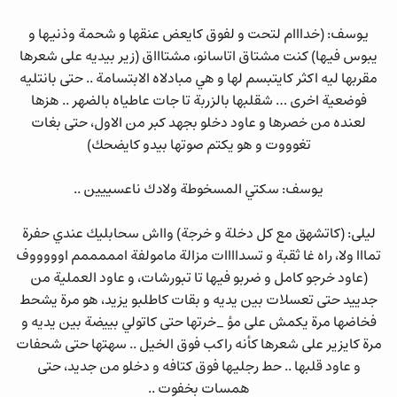
يوسف: (خدااام لتحت و لفوق كايعض عنقها و شحمة وذنيها و
يبوس فيها) كنت مشتاق اتاسانو، مشتاااق (زير بيديه على شعرها
مقربها ليه اكثر كايتبسم لها و هي مبادلاه الابتسامة .. حتى بانتليه
فوضعية اخرى … شقلبها بالزربة تا جات عاطياه بالضهر .. هزها
لعنده من خصرها و عاود دخلو بجهد كبر من الاول، حتى بغات
تغوووت و هو يكتم صوتها بيدو كايضحك)
يوسف: سكتي المسخوطة ولادك ناعسييين ..
ليلى: (كاتشهق مع كل دخلة و خرجة) وااش سحابليك عندي حفرة
تمااا ولا، راه غا ثقبة و تسداااات مزالة مامولفة امممممم اوووووف
(عاود خرجو كامل و ضربو فيها تا تبورشات، و عاود العملية من
جدييد حتى تعسلات بين يديه و بقات كاطلبو يزيد، هو مرة يشحط
فخاضها مرة يكمش على مؤ _خرتها حتى كاتولي بييضة بين يديه و
مرة كايزير على شعرها كأنه راكب فوق الخيل .. سهتها حتى شحفات
و عاود قلبها .. حط رجليها فوق كتافه و دخلو من جديد، حتى
همسات بخفوت ..