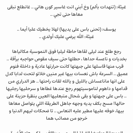
غيثة: (تنهدات بألم) وخ أبني انت غاسير كون هاني .. غانطلع نبقى
معاها حتى تجي ..
يوسف: (تحنى باس على يديها) لهلا يخطيك عليا أيما ..
غيثة: الله يرضي عليك أولدي ..
رجع طلع عند ليلى لقاها حاطة ليليا فوق النموسية مكالياها
بخديات و ناعسة حداها ، حطلها حتى سيف مقوص حواجبه برأفة ..
قرب منها قاسلها على جبهتها كانت حرارتها عادية و داخلة فنوم
عميق .. السرعة باش نعسات بيها غير منين خلاتو لتحت لدابا كدل
على انها ماناعساش بالليل و يالله لقات راحتها .. هز الدراري من
قدامها و داهوم لناموسيتهوم رجع عندها غطاها و سرحليها رجليها
.. باس على جبهتها و بقى شحال متبعليها العين بنظرة حزينة على
حالها! مسح بكف يديه وجهه جاهل الطريقة اللي يتواصل معاها
بيها، خوفه عليها مطير عليه النعاس .. تا ضحكات ليهم الدنيا و
خرجو من مصائب هما