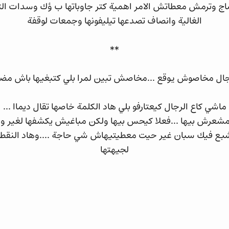
ج وترمش معطاتش الامر اهمية كتر جاوباتها ب ؤك وسدات الت
الغالية وانصاف تصدعها تيليفونها وجمعات لوقفة
**
رجال مخاصوش يوقع ...مخاصش تبين لمرا بلي كتبغيها باش م
ماشي كاع الرجال كيعتارفو بلي هاد الكلمة خاصها تقال ديماا ...
شعرش بيها ...فعلا كيحس بيها ولكن مباغيش يكشفها لغير وخص
بع فيك سبان غير حيت معطيتيهاش شي حاجة ....وهاد النقطة 
لجيهتها