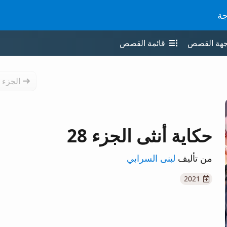
جة
جهة القصص
قائمة القصص
الجزء 
حكاية أنثى الجزء 28
من تأليف
لبنى السرابي
2021