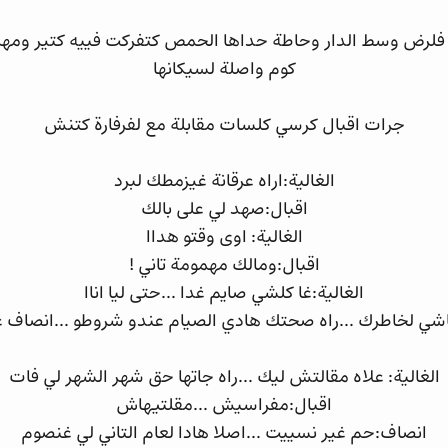
ة فلرض وسط الدار وحاطة حداها الحمص كتفركت فييه كتير ومه
كوم واصلة لسيكانها
جرات اقبال كرسي كلسات مقابلة مع لفرفارة كتنش
الغالية:اراه عرقانة غيزمطك لبرد
اقبال:صهد لي على بالك
الغالية: اوى وقتو هداا
اقبال:ومالك مهمومة تاني !
الغالية:غا كلشي صايم غدا ...حتى ليا اناا
اشي لخاطرك ...راه صحتك هادي الصيام عندو شروطو ...انصاف
الغالية: علاه مقالتش ليك ...راه جاتها حق شهر الشهر لي فات
اقبال:مفراسيش ...مقلتيهاش
انصاف:حم غير نسييت ...اصلا هادا لعام التاني لي غنصوم