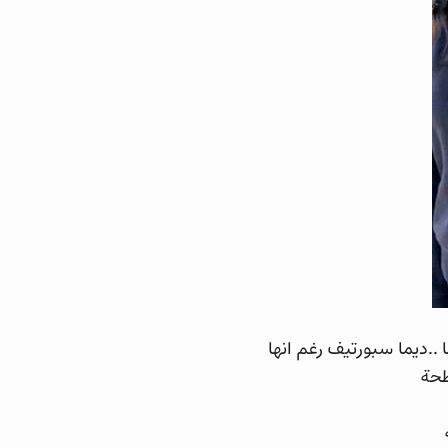
..ديما سبورتيف رغم انها
طحة