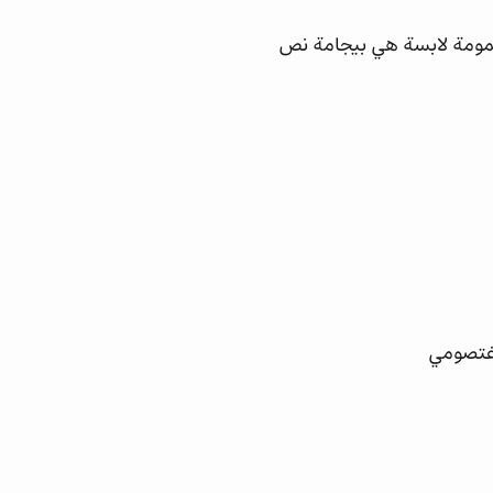
مومة لابسة هي بيجامة نص
 غتصومي