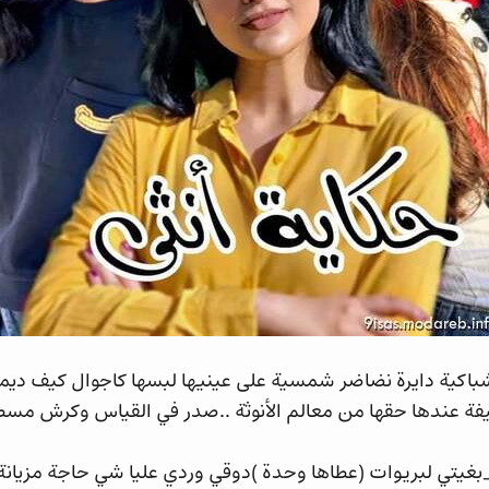
باكية دايرة نضاضر شمسية على عينيها لبسها كاجوال كيف ديما 
ة عندها حقها من معالم الأنوثة ..صدر في القياس وكرش مس
بغيتي لبريوات (عطاها وحدة )دوقي وردي عليا شي حاجة مزيانة