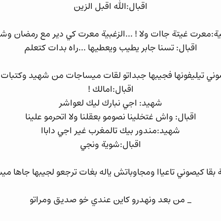
اقبال:الله اقبل الزين
ية:معرت غيتة جاات ولا ! ...الزغبية معرت كي دير مع رمضان وش
اقبال: تسنا جابر يطيب ويعطيها ...راه بدات كتعلم
ني تيليفونها فجيبها جبداتو لقات ميساجات من شهيد وكتبات 
اقبال:امالك !
شهيد: اجي نبارك ليك لعواشر
اقبال: واش غتخلينا نصومو بعقلنا ولا اتحرمو علينا
شهيد:مندور بيك تالمغرب غير اجي داباا
اقبال:شوية ونجي
بقا كيصوني تاعياا ومجاوباتش ياله بغات ترجعو لجيبها جاها مي
_ من بعد ونهدرو كاين عندي خو صديق ومراتو