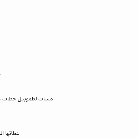
_
مشات لطموبيل حطات شباك
عطاتها ال