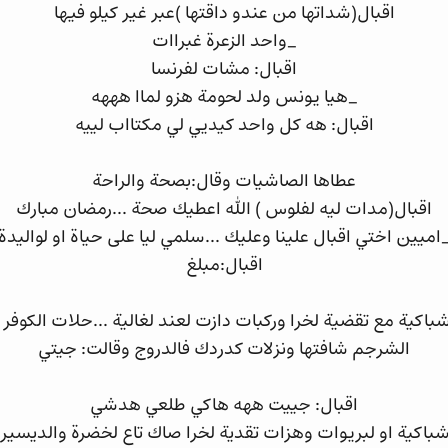
اقبال(شداتها من عندو داقتها )عبر غير كيلو فيها
_واحد الزعرة غبراات
اقبال: مشات لفرنسا
_هيا يونس ولد لحومة هزو لماا هههه
اقبال: هه كل واحد كيديي لي مكتااب لييه
عطاها الصاشيات وقال:بصحة والراحة
اقبال(مدات ليه لفلوس ) الله اعطيك صحة ...رمضان مبارك
اميين اختي اقبال علينا وعليك ...سلمي ليا على حياة او لواليدة
اقبال:مبلغ
ية مع تقضية لخرا وركبات دازت لعند لغالية ...حلات الكوفر
الشرجم شافتها ونزلات كدردك فالدروج وقالت: جيتي
اقبال: جييت ههه هاكي طلعي هدشي
شباكية او لبريوات وهزات تقدية لخرا صاك تاع لخضرة والديسير 