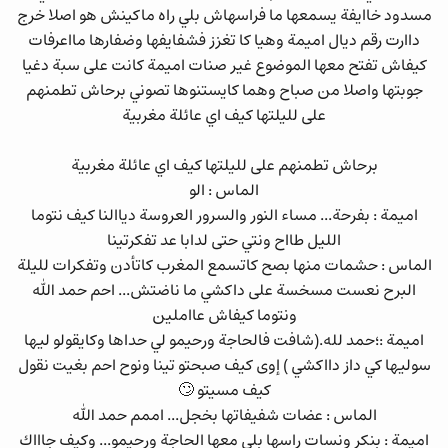
مسدود خاايفة يسمعها ما فراسهاش بلي راه ماكينش هو اصلا خرج
داارت رقم ديال اميمة وهيا كا تغزز فشفايفها وضفارها مااعرفات
كيفاش تفتح معها الموضوع غير صنات اميمة كانت على سبة دغيا
جوبتها واصلا من صباح وهما كايستنوها تصوني برحاش تطمنهم
على لليلتها كيف اي عائلة مغربية
برحاش تطمنهم على لليلتها كيف اي عائلة مغربية
الماس : الو
اميمة : بفرحة... مساء النور والسرور العروسة دياالنا كيف نتوما
الليل طااح ونتي حتى لدابا عد تفكرتينا
الماس : حشمات منها بصح كاتسمع المغرب كاتأدن وتفكرات لليلة
البرح نعست مسخسة على داكشي ما ناضتش... احم حمد الله
ونتوما كيفاش عااملين
اميمة :؛حمد لله.(شافت فالحاجة ورحيمو لي حداها وكايقولو ليها
سوليها كي داز دااكشي ) إوى كيف صبحتو تينا ونوح احم بغيت نقول
كيف مسيتو 🙄
الماس : عضات شفيفاتها بخجل... اممم حمد الله
اميمة : بنكر ونسات راسها بلي معها الحاجة ورحيمو... وكيف جاااك