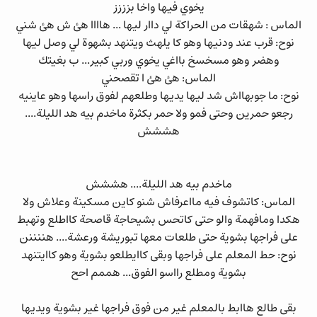
يخوي فيها واخا بزززز
الماس : شهقات من الحراكة لي داار ليها ... هاااا هئ ش هئ شني
نوح: قرب عند ودنيها وهو كا يلهث ويتنهد بشهوة لي وصل ليها
وهضر وهو مسخسخ بااغي يخوي وربي كبير... ب بغيتك
الماس: هئ هئ ا تقصحني
نوح: ما جوبهااش شد ليها يديها وطلعهم لفوق راسها وهو عاينيه
رجعو حمرين وحتى فمو ولا حمر بكثرة ماخدم بيه هد الليلة....
هششش
ماخدم بيه هد الليلة.... هششش
الماس: كاتشوف فيه مااعرفاش شنو كاين مسكينة وعلاش ولا
هكدا ومافهمة والو حتى كاتحس بشيحاجة قاصحة كااطلع وتهبط
على فراجها بشوية حتى طلعات معها تبوريشة ورعشة.... هننننن
نوح: حط المعلم على فراجها وبقى كاايطلعو بشوية وهو كاايتنهد
بشوية ومطلع رااسو الفوق... هممم احح
بقى طالع هاابط بالمعلم غير من فوق فراجها غير بشوية ويديها