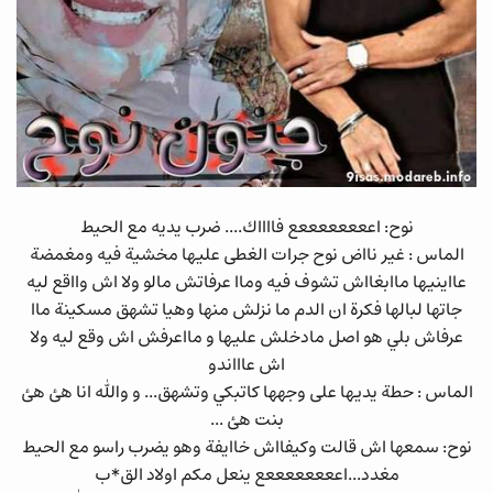
نوح: اععععععععع فااااك.... ضرب يديه مع الحيط
الماس : غير نااض نوح جرات الغطى عليها مخشية فيه ومغمضة
عااينيها ماابغااش تشوف فيه وماا عرفاتش مالو ولا اش وااقع ليه
جاتها لبالها فكرة ان الدم ما نزلش منها وهيا تشهق مسكينة ماا
عرفاش بلي هو اصل مادخلش عليها و مااعرفش اش وقع ليه ولا
اش عاااندو
الماس : حطة يديها على وجهها كاتبكي وتشهق... و والله انا هئ هئ
بنت هئ ...
نوح: سمعها اش قالت وكيفااش خاايفة وهو يضرب راسو مع الحيط
مغدد...اععععععععع ينعل مكم اولاد الق*ب