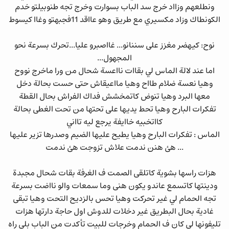
ونطلعهم وزااد خرج سد الباب بسوارت وخرج تجه طنوبيلتو خدم
الكونطاك وزاد مكسيري مع طريق وهو عااقد 11فجبهتو وغاا كيسوط
نوح: كيهضر مغزز على سننانو... غااصبرو عليا...تحرك بسرعة نحو
المجهول...
اما عند لالة الماس لي بقاات نااعسة شحال من ورا ماخرج نووح
وهيا نعسة ضلام طااح وهيا مااعيقاش حتى حست بحالة دخل
معها البرد وهيا تنوض كاتمخشش فداك الفراش بحال القطة
تفكرات البارح وهيا تحط يديها على تحتها من تحت الغطى بحالة
كااتخبيه خاايفة يرجع ليه تااني
الماس : تفكرات البارح وهيا يطيح عليها الضيم وصدرها تزير عليها
... هئ هنن ندمت علاش تزوجت هئ ندمت
هزات راسها بشوية كاتلقى الصمت ف الغرفة بقات شحال مجبدة
ودينتها كاتسمع عاندو يكون هنى وما سمعات والو نااضت بسرعة
تجه الحمام لي غير تحركت وهيا تحس بالزديح التحت وهيا تبقى
غادية بحال البطريق غير دخلات للدوش اول حاجة دارتها هزات
تليفونها لي كان ف الحمام وخرجات للبيت تأكدت من الباب بلي راه