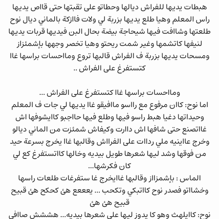
هبطات يديها للفراش ديالها وحطاتو على تقبتها حتى قااص يديها
راس المعلم وهيا طلع يديها بزربة لي ولات فاازكة بالماني ديال نوح
طلعتها وشاافت فيها شيحاجة بيضة بحال البن فيديها قربات يديها
لنيفها كاتشمها وغير شمت ريحتو وهيا تخصر وجهها بإشمئزاز
ومسحات يديها بزربة ف الفراش قالبها تروع ومااحسات براسها غاا
كتستفرغ على الفراش ..
ومااحسات براسها غاا كتستفرغ على الفراش ...
اما نوح: كاان مرفوع مع رااسو ماافيقو غاا يديها لي جات ف المعلم
وحيداتها دغيا هبط راسو فيها وطلع فيها حااجبو كاايشوفها اش
غااتصنع حتى شافها اش داارت وكيفاش شمئزت من الماني ديالو
وخرج عااينيه ملي رداات على الفرااش وقالبها غاا يخرج بسرعة حيد
من فوقها وشد ليها شعرها طويل بيديه وخالها كااتستفرغ كع لي
كان فكرشها...
الماس : بإشمزااز وقالبها غاايخرج غا ستفرغات طلعات راسها
وخشااتو فصدر نوح كااتبكي وتكحب ... يعععع هئ كحكح هئ قبيح
قبيح هئ هئ
نوح: كاايلهث وهو كا يدوز ليها على شعرها بيديه... هششش صاافي