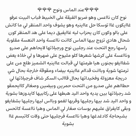
🌹🌹🌹عند الماس ونوح 🌹🌹🌹
نوح كان نااعس وهو ضربو الفيقة على الخبيط فباب البيت عرفو
غاايكون غاا توسكا حل عااينيه وهو يشوف واحد المنظر لي ما كانش
على بالو وكون كان يحزاب ليه غاايفيق ديما على هد المنظر كون
شحال هادي تزوج بيها الماس كاانت نااعسة واحد النعسة مقلوبة
راسها رجع التحت عند رجلين نوح ورجيلاتها لايحاهم على صدرو
ونااعسة على كرشها شعرها كلو مليوح على ضهرها و لي خلاه يعض
شفاايفو بجنون هيا طرمتها لي قبالت عااينيه الشميز طلع من على
ترمتها شوية وباانت قداام عااينيه بيضاء ومقوقة خارجة بحال شي
دريجة معزولة وفخيداتها بحال قاالب السكر شاف فرجيلاتها لي
حطااهم على صدرو من التحت حمرين وبيضين وصغاار كاايحمقو
شد رجيلاتها بين يديه واحد اليد هبطها على ركابيها كايدوزها بشوية
و واحد اليد شد بيها رجليها وقربها لفمو وبااس ليها رجليها بشفايفو
وبقى كايفراق عليهم بوسات صغار لي الماس وهيا نااعسة كاتحس
بشيحاجة كادغدغها وهيا نااعسة فرجليها حتى ولات كاتبسم غاا
بشوية