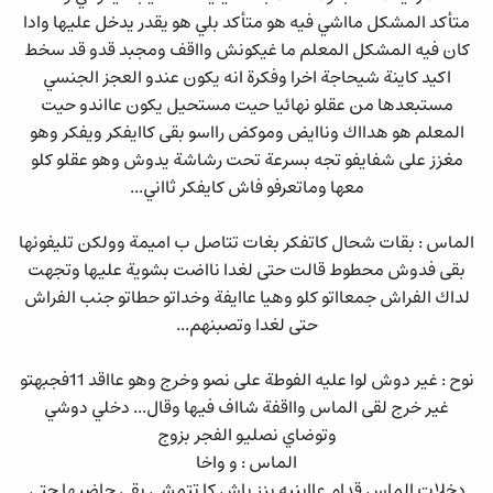
متأكد المشكل مااشي فيه هو متأكد بلي هو يقدر يدخل عليها وادا
كان فيه المشكل المعلم ما غيكونش وااقف ومجبد قدو قد سخط
اكيد كاينة شيحاجة اخرا وفكرة انه يكون عندو العجز الجنسي
مستبعدها من عقلو نهائيا حيت مستحيل يكون عااندو حيت
المعلم هو هدااك وناايض وموكض رااسو بقى كاايفكر ويفكر وهو
مغزز على شفايفو تجه بسرعة تحت رشاشة يدوش وهو عقلو كلو
معها وماتعرفو فاش كايفكر ثااني...
الماس : بقات شحال كاتفكر بغات تتاصل ب اميمة وولكن تليفونها
بقى فدوش محطوط قالت حتى لغدا نااضت بشوية عليها وتجهت
لداك الفراش جمعااتو كلو وهيا عاايفة وخداتو حطاتو جنب الفراش
حتى لغدا وتصبنهم...
نوح : غير دوش لوا عليه الفوطة على نصو وخرج وهو عااقد 11فجبهتو
غير خرج لقى الماس وااقفة شااف فيها وقال... دخلي دوشي
وتوضاي نصليو الفجر بزوج
الماس : و واخا
دخلات الماس قدام عااينيه بزز باش كا تتمشى بقى حاضيها حتى