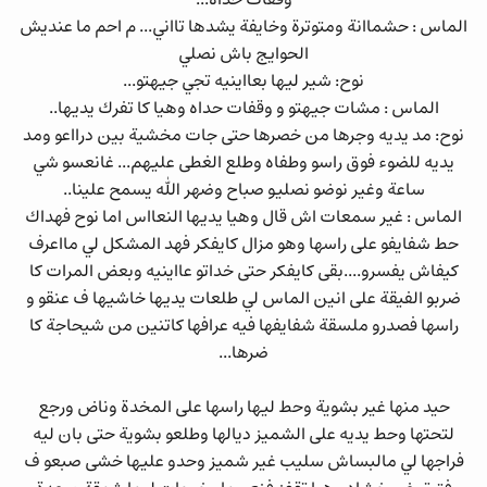
وقفات حداه...
الماس : حشماانة ومتوترة وخايفة يشدها تااني... م احم ما عنديش
الحوايج باش نصلي
نوح: شير ليها بعااينيه تجي جيهتو...
الماس : مشات جيهتو و وقفات حداه وهيا كا تفرك يديها..
نوح: مد يديه وجرها من خصرها حتى جات مخشية بين درااعو ومد
يديه للضوء فوق راسو وطفاه وطلع الغطى عليهم... غانعسو شي
ساعة وغير نوضو نصليو صباح وضهر الله يسمح علينا..
الماس : غير سمعات اش قال وهيا يديها النعااس اما نوح فهداك
حط شفايفو على راسها وهو مزال كايفكر فهد المشكل لي مااعرف
كيفاش يفسرو....بقى كايفكر حتى خداتو عااينيه وبعض المرات كا
ضربو الفيقة على انين الماس لي طلعات يديها خاشيها ف عنقو و
راسها فصدرو ملسقة شفايفها فيه عرافها كاتنين من شيحاجة كا
ضرها...
حيد منها غير بشوية وحط ليها راسها على المخدة وناض ورجع
لتحتها وحط يديه على الشميز ديالها وطلعو بشوية حتى بان ليه
فراجها لي مالبساش سليب غير شميز وحدو عليها خشى صبعو ف