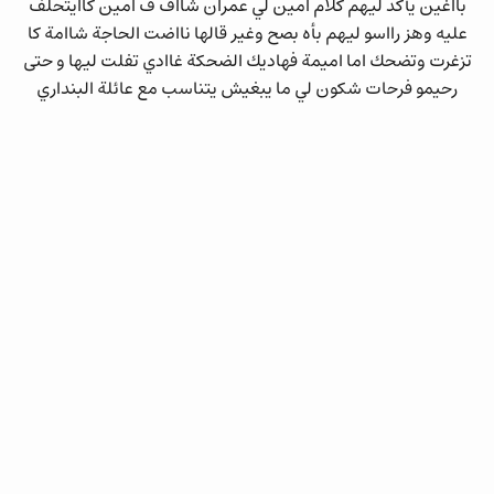
بااغين يأكد ليهم كلام امين لي عمران شااف ف امين كاايتحلف
عليه وهز رااسو ليهم بأه بصح وغير قالها نااضت الحاجة شاامة كا
تزغرت وتضحك اما اميمة فهاديك الضحكة غاادي تفلت ليها و حتى
رحيمو فرحات شكون لي ما يبغيش يتناسب مع عائلة البنداري