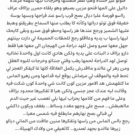
فتوتو غير خشاه وهيا تقفز فنعسها وخرجات ليها شهقة مرعدة
داليل على المها فتحو مزين بصبعو وهو يلقاه حمررر بزاااف عراف
رااسو فورصة عليا ديال بصح قرب راسو عند فراجها وبسها بوسة
خفيفة فوق توتو ديالها وكأنه كا يطلب منها السماح بطريقتو وهبط
عليها الشميز ورجع عندها هز راسها وحطو فوق صدرو وبقى كايحك
ليها راسها ب يديه وعااقلو رجع للحظات الحميمة لي دازت بينتهم
جهل معها عمرو وصل للهد دراجة من الهيجان الى معها هيا فقط
دازو بزااف د البنات على يديه ولكن هادي كانت اول وااحدة تخاليه
توصل لهد الدراجة لحمها رطب وفتي جنناتو وخرجات للبوه العقل
ومن زهر لي عااندو مااقدرش يكمل العلاقة كلها غا كيفكر العجز لي
تحط فيه والموقف لي مرضاش يوقع ليه قدامها ومن زهرو الماس
ما كتفهمش هد الامور مزين كون كانت شي واحدة كون شكت فيه
وقالت ليه عندك عجز جنسي ولكن هيا لا تفكيرها محدود بزااف
وعلى ما فهم من كلامها يحزاب ليها بلي تعصب غير حيت الدم
مااهبطش... مسح على وجهو مغدد وسااط... بففف ويكون داكشي
لي فبالي بصح نهارهم مايطلع فيه شمس معيا...
رجع بااس الماس من راسها وتفكرها منين عاافت من الماني ديالو
زيرها عااندو بجهد لصدرو... كاتعيفي من ولادك الهبيلة....