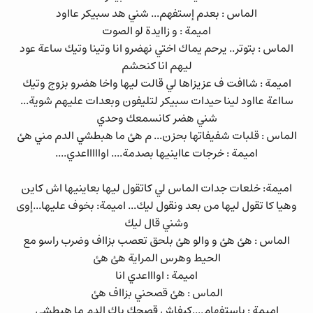
الماس : بعدم إستفهم... شني هد سبيكر عااود
اميمة : و زاايدة لو الصوت
الماس : بتوتر.. يرحم يماك اختي نهضرو انا وتينا وتيك ساعة عود
ليهم انا كنحشم
اميمة : شاافت ف عزيزاها لي قالت ليها واخا هضرو بزوج وتيك
سااعة عااود لينا حيدات سبيكر لتليفون وبعدات عليهم شوية...
شني هضر كانسمعك وحدي
الماس : قلبات شفيفاتها بحزن... م هئ ما هبطشي الدم مني هئ
اميمة : خرجات عااينيها بصدمة.... اواااااعدي....
اميمة: خلعات جدات الماس لي كاتقول ليها بعاينيها اش كاين
وهيا كا تقول ليها من بعد ونقول ليك... اميمة: بخوف عليها...إوى
وشني قال ليك
الماس : هئ هئ و والو هئ بلحق تعصب بزااف وضرب راسو مع
الحيط وهرس المراية هئ هئ
اميمة : اواااعدي انا
الماس : هئ قصحني بزااف هئ
اميمة : بإستفهام....كيفاش قصحك ياك الدم ما هبطشي