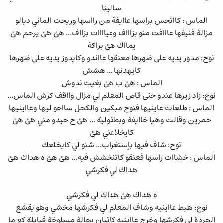
سالينا
الماس : كااتحس براسها عاايفة من رااسها وريحت الماني ديالو
مزالة فنيفها عااافت منو بزاااف وعياااات بزااف... هئ هئ يرحم هئ
يمااك هئ براكة
نوح: مدور يديه على ضهرها معنقها عااندو وكايدوز يديه على ضهرها
كايهدنها ... هشش
الماس : هئ ب هئ بغيت ندوش
نوح: زاد زيرها عندو حتى قاص المعلم لي مزال وااقف كرش الماس...
الماس : طلعات عاينيها فنوح مبكين والكحل سااحو ليها وعااينيها
حمرين وقالت وهيا خاايفة وبطفولية ... هئ ح حيدو مني هئ هئ
كايخلاعني هئ
نوح: شاف فيها بإستغراب... شنو لي كايخلعك
الماس : خشاات راسها فعنقو كاتنخشش فيه... هئ هئ ه هداك هئ
هداك لي فكرشي
ه هداك هئ هداك لي فكرشي
نوح: هبط عااينيه وشاف المعلم لي فكرشها مخشي وهو يقشع
الحردة لي فكرشها وخرج عااينيه كاتبان بحالة مسلوخة قبايلة كع ما