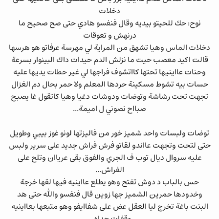
دخلات
نوح: حك للحيتو بيديه وقال فنفسو هادي حتى صح صحيح ما
درنهش و تعوقات
دخلات الماس وهيا تشهق من المراية لي مهرسة عرفاتو هو هرسها
قالت اكيد معصب حيت ما نزلش الدم حيدات داك البينوار بسرعة
وحنات عااينيها تحتها كااتشوف فراجها لي غير حطات يديها عليه
حسات بيه تشوط مسكينة حردها المعلم ولا حمر بحال دم الغزال
تجهت تحت رشاشة وتوضات ودوشات دغيا وهيا كاتقول غا يصبح
صبااح نصوني ل اميمة...
توضات ولبسات واحد شميز خور من فاليزتها لونو غوز بيبي وطويل
حتى لتحت وتجهت عااندو لقاتو فرش فراش جديد على سرير ولبس
عليه سروال ديال توب ف الجري والفوق بقى عرياان وتلح على
الفراش...
حس بالباب د دوش تفتح وهو يطلع عااينيه فيها لقها خرجة
وخدودها حمرين الشميز جها زوين قال فنفسو والله حتى هد
البنت باغة تخرج ليا العقل عض على شفاايفو وهو متبعها بعااينيه