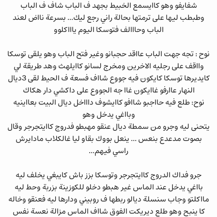
شفايفو وهو كاايسمع الخبيط بجهد ف الباب شاف ف الباب
وطبطب ليها على ترمتها بحالة راني رجع ليك... بسرعة نااض لعند
الباب وحااالف فتوسكا اليوم ياااكلوو
نوح : تجه جهت الباب عااقد حجبانو وغير فتح الباب وهو يلقى توسكا
وااقف على رجليه الاخرين ومخرج لسانو كاايلهث وهد طريقة لي
كايديرها توسكا كايكون فيه جووع شااف فسعة ف الحيط لقى 3ديال
النهار عاارفو غاايكون غاا جه الجووع على داكشي دار هكاك
نوح: طلع فيه حااجبو شاافو كاايشوف داااخل ديال البيت بعااينيه
وبااغي يدخل وهو
يتحنى ليه وجرو من سمطة ديال عنقو مهبطو فدروج كاايتجرجر وقال
بصوت مدعدع بنعس ... ينعل بووك بقاو ليا غالكلاب مادايرش
راسي فيهم...
جرو فداك الدروج كاايتجرجر وتوسكا بزز باش كايبغي يخلف ليه
بااغي يدخل عند الماس غير هبطو دخلو للكوزينة بزربة وحط ليه
مااكلتو وجاب سنسلة ديالو ربطها ف روبيني ودارها ليه فعنقو وخاله
كا ينبح وهو طلع ديريكت الفوق شااف الماس مزالة نعسة نفس