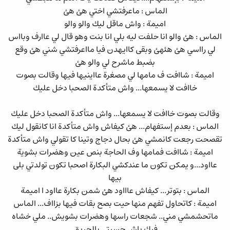
الماس : ماعرفتشي اختي هئ هئ
اميمة : واش ماقل ليك والو والو
الماس : هئ والو انا حلفت ليه بلي انا بنت وهو قال لي عاارف وبااس
لي رااسي هئ هئهئ وبقى كاايهدن فيا مااعرفتشي شني هئ وقع
بضبط ماشرح لي والو هئ
اميمة : شاافت ف مامها لي مصغرة عااينيها فيها وقالت بصوت
خاافت لا يسمعها... واش متأكدة الصحبا دخل عليك
وقالت بصوت خاافت لا يسمعها... واش متأكدة الصحبا دخل عليك
الماس : بعدم إستفهام... هئ كيفاش واش متأكدة انا كانقول ليك
تقصحت رجعت كانمشي هئ بحال دجاج وتينا كا تقولي واش متأكدة
اميمة : شاافت فمامها وف الحاجة بنص عين وهضرات بشوية
عااود...و يمكن تكون ما عندكشي البكارة اصحبا تكون تولدتي بلى
بيها
الماس : بتوتر... كيفاش عاااود هئ شمن بكارة عااود ا اميمة
اميمة : كاتحاول تفهم منها حيت بصح بقات فيها بزااف... الماس
ماتحشمشي مني.. شجعات راسها وهضرات بشويش.. ملي خشاه
فيك باش حسيتي بالحريق