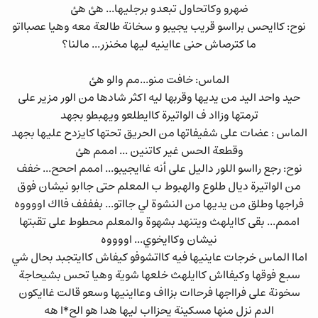
ضهرو وكاتحاول تبعدو برجليها... هئ هئ
نوح: كاايحس برااسو قريب يجيبو و سخانة طالعة معه وهيا عصبااتو
ما كترصاش حنى عااينيه ليها مخنزر... مالنا؟
الماس: خافت منو...مم والو هئ
حيد واحد اليد من يديها وقربها ليه اكثر شادها من الور مزير على
ترمتها وزااد ف الواتيرة كاايطلعو ويهبطو بجهد
الماس : عضات على شفيفاتها من الحريق تحتها كايزدح عليها بجهد
وقطعة الحس غير كاتنين ... اممم هئ
نوح: رجع رااسو اللور داليل على أنه غاايجيبو... اممم اححح... خفف
من الواتيرة ديال طلوع والهبوط ب المعلم حتى جاابو نيشان فوق
فراجها وطلق من يديها من النشوة لي جااتو... بفففف فااك اووووه
اممم... بقى كاايلهث ويتنهد بشهوة والمعلم محطوط على تقبتها
نيشان وكاايخوي... اووووه
اماا الماس خرجات عاينيها فيه كااتشوفو كيفاش كاايتجبد بحال شي
سبع فوقها وكيفااش كاايلهث خلعها شوية وهيا تحس بشيحاجة
سخونة على فرااجها فرحاات بزااف وعااينيها وسعو قالت غاايكون
الدم نزل منها مسكينة يحزااب ليها هدا هو الح*ا هه