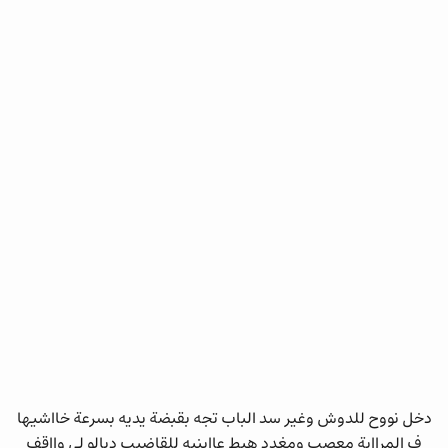
دخل نووح للدوش وغير سد الباب تجه بقبضة يديه بسرعة خااشيها
ف المرااية معصب ومغدد هبط عااينيه للقاضيب ديالو لي وااقف