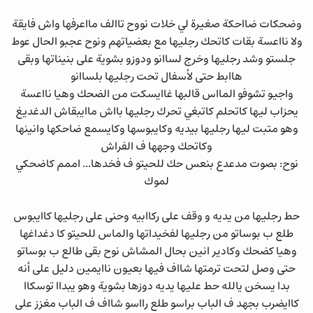
وضحكات ضااحكة صغيرة لي خلات نووح تاالف مااعرفها واش فايقة
ولا نااعسة بقات كاتحك رجليها مع بعضياتهم ونوح عجبو الحال عوط
جلستو وشد رجليها وخرج لساانو ودوزو بشوية على بنيناتها وبقى
هاابط حتى لأسفال تحت رجليها بلساانو
واجيو تشوفو المااس قالبها غاايسكت من الضحك وهيا نااعسة
يحزاب ليها كاتحلم كاتبغي تحرك رجليها بااش ماايبقاش الدغديغ
وهو متبت ليها رجليها بيديه وكايبوسها وكايسمع ضاحكها وانينها
وكاتحك وجهها ف الفراش
نوح: بصوت مدعدع بنعس حك للحيتو ف فخدها... اممم كاضحكي
لموك
حط رجليها من يديه و وقف على ركاابيه وحنى على رجليها كاايبوس
طلع ب بوساتو من رجليها لفخيداتها والماس للحيتو كا دغداغها
وهيا كضحك وكادير انين بحال المشاش نوح بقى طالع ب بوساتو
حتى وصل لتحت ترمتها شااف فيها بعيون ناايمين دليل على أنه
بدا يسخن يالله حط عليها يديه دوزها بشوية وهو يبداا توسكاا
كاايضرب بجهد ف الباب براسو طلع رااسو شااف ف الباب مغزز على