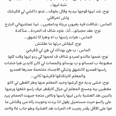
نتبه ليها...
نوح: شد ليها فوجها بيديه وقال بخوف... شنو داكشي لي فكرشك
واش تحراقتي
الماس : شاافت فيه بعيون بريئة ودامعين... تينا عملتيهالي البارح
نوح: عقد حجبانو... أنا.. عاود شاف ف الحردة... متأكدة
الماس : هزات راسها ب اه وهيا كا تشهق...
نوح: كيفاش درتها ما عقلتش
الماس : ب هئ بهداك لي هئ لي فكرشي
نوح: ضمها عااندو لصردو شااف ف لحمها كي ردو ليها ولات كلها
مطبوعة ب لمساتو و ب بوساتو والمصات لي كان كايدير هيا خشات
راسها فصدرو كاتشهق وتبكي الاجساد ملتحمة صدرها فصدرو
والمعلم كايتكتكها فكرشها ثااني...
نوح: خشى يديه مع كرشها وحيد المعلم منها وهز الغطى لي كانو
مغطين بيه ومسح المعلم لي مزال كايقطر عرف راسو خلعها ورعبها
بالبين هد العشية باس ليها راسها ونااض متجه جيهت الحمام يبرد
على رااسو حيت مستحيل يقول انا بردت وخويت رااه من وقتاش ما
خوا على الاقل يقدر يجيب 4د المرات هد العشية وهو جاب غاا وااحد