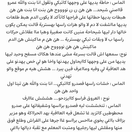
الماس : حاطة يديها على وجهها كاتبكي وتقول انا بنت والله عمرو
قااصني شيحد... هئ هئ ن ن نووووح هئ بنت انا بنت هئ هئ
هبطات يديها حطاتها على فراجها كاتأكد لا يكون الدم هبط طلعات
يديها مااشفت لا دم لا والو هزات راسها بهسترية قالت يمكن يكون
خالها دار ليها شيحاحة منين كانت صغيرة وهيا ماا عقلاش حركات
راسها ب لا وبقات تبكي بهسترية ... هئ هئ م ماكينش هئ الدم
ماكينش هئ هئ نووووح هئ هئ
نوح: سمعها اش قالت بسرعة مشى عندها هكاك مسفح وحيد ليها
يديها من على وجهها كاايحاول يهدنها واخا هو لي خص يهدنو على
هد العافية لي وفيه ومااعرف فين يبرد ... هشش هيه م موقع والو
تهدني
الماس : خشات راسها فصدرو كااتبكي... انا بنت والله هئ تينا اول
واحد هئ هئ
نوح : العروق فراسو كاايزدحو.... هششش عااارف
الماس : تنخششت ليه فصدرو برااسها وشفيفاتها على صدرو
محطوطين كاتزيد غا تشعل فيه العاافية بهد الحرااكة وهو مزير
بزااف بااغي يخوي مااحس برااسو غاا جرها على الفراش وطلع فوق
منها ومقلش ليها رجليها ومتبت المعلم مع تقبة ديالها بااغي