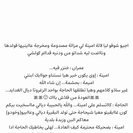
اجيو شوفو ليا لالة امينة لي مزالة مصدومة ومخرجة عااينيها فولدها
ونااضت ليه شداتو من ودنيه قداام كولشي
عمران : خنزر فيه...
امينة : إوى يكون خير هيا نستناو جواابك ابنتي
اميمة : بحشمة... إن شاء الله
غير سلاو كلامهم وهيا تطلقها الحاجة بواحد الزغروتا ديال الغدايد...
🎀🎀العودة من فلاش بااك 🙂🎀🎀
الحاجة : كااتسلم على امينة... والله يالحبيبة ديالي مااسخيت بيكم
كون غاابقيتو معيا شيحاجة حتى تولد البقيرة ديالي وعاابيو(وخودو)
معاكم البن وزبدة بلدية
امينة : بضحيكة محترمة كيف العادة... لهلى يخاطيك الحاجة ادا