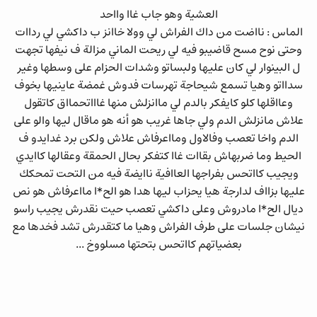
العشية وهو جاب غاا وااحد
الماس : نااضت من داك الفراش لي وولا خاانز ب داكشي لي رداات
وحتى نوح مسح قاضيبو فيه لي ريحت الماني مزالة ف نيفها تجهت
ل البينوار لي كان عليها ولبساتو وشدات الحزام على وسطها وغير
سدااتو وهيا تسمع شيحاجة تهرسات فدوش غمضة عاينيها بخوف
وعااقلها كلو كايفكر بالدم لي ماانزلش منها غاااتحمااق كاتقول
علاش مانزلش الدم ولي جاها غريب هو أنه هو ماقال ليها والو على
الدم واخا تعصب وفالاول ومااعرفاش علاش ولكن برد غدايدو ف
الحيط وما ضربهاش بقاات غاا كتفكر بحال الحمقة وعقالها كاايدي
ويجيب كااتحس بفراجها العاافية ناايضة فيه من التحت تمحكك
عليها بزااف لدارجة هيا يحزاب ليها هدا هو الح*ا مااعرفاش هو نص
ديال الح*ا مادروش وعلى داكشي تعصب حيت نقدرش يجيب راسو
نيشان جلسات على طرف الفراش وهيا ما كتقدرش تشد فخدها مع
بعضياتهم كااتحس بتحتها مسلووخ ...