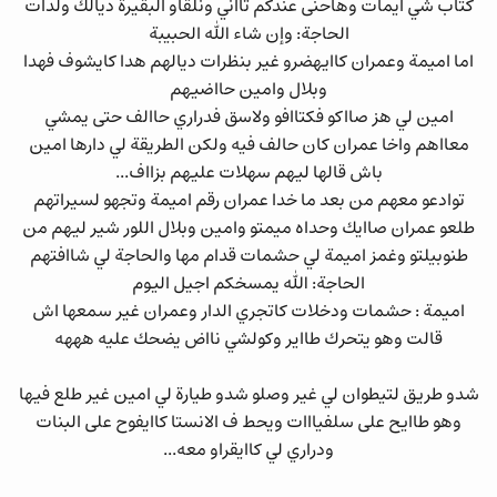
كتاب شي ايمات وهاحنى عندكم تااني ونلقاو البقيرة ديالك ولدات
الحاجة: وإن شاء الله الحبيبة
اما اميمة وعمران كاايهضرو غير بنظرات ديالهم هدا كايشوف فهدا
وبلال وامين حااضيهم
امين لي هز صااكو فكتاافو ولاسق فدراري حاالف حتى يمشي
معااهم واخا عمران كان حالف فيه ولكن الطريقة لي دارها امين
باش قالها ليهم سهلات عليهم بزااف...
توادعو معهم من بعد ما خدا عمران رقم اميمة وتجهو لسيراتهم
طلعو عمران صاايك وحداه ميمتو وامين وبلال اللور شير ليهم من
طنوبيلتو وغمز اميمة لي حشمات قدام مها والحاجة لي شاافتهم
الحاجة: الله يمسخكم اجيل اليوم
اميمة : حشمات ودخلات كاتجري الدار وعمران غير سمعها اش
قالت وهو يتحرك طااير وكولشي نااض يضحك عليه هههه
شدو طريق لتيطوان لي غير وصلو شدو طيارة لي امين غير طلع فيها
وهو طاايح على سلفيااات ويحط ف الانستا كاايفوح على البنات
ودراري لي كاايقراو معه...