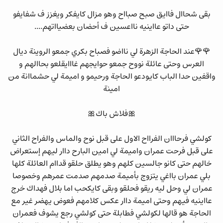
بقى شحاال فاايق صبح صبااح وهو مزال كايفكر ويغزز ف شفايفو
حتى داتو عااينيه نااعسين ف أحضان بعضيااتهم....
🌹🌹عند الحاجة الزهرة لي نااضو فصباح بكري جمعو الروينة ديال
العرس وحتى عائلة نووح جمعو حوايجهم غااايقلعو بحاالهم و
واقفين حدا الباب كايودعو الحاجة ورحيمو و اميمة لي حشماانة من
امينة
🎀فلاش باك🎀
كولشي فرحااان الفرااح الاول على قبل نوح والماس والفراح الثاني
على قبل فرحت عمران واميمة لي امين البارح داار ليهم إستعراض
خالهم حتى كانو جالسين كلهم وهو يطلق حلقو قداام العائلة كلها
بلي عمران بااغي يتزوج بأميمة صدمهم صدمت عمرهم وخصوصا
عمران لي وحل ليه ريقو فحلقو وبقى كايكحب اما بلال فهداك خرج
عااينيه فيهم وحتى اميمة داار عكس كلامهم فعوض يهضر غير مع
الحاجة هو قالها لكولشي فطابلة حتى كولشي رجع يشوف فعمران