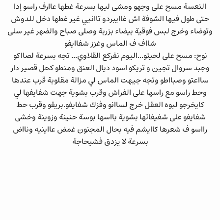
النعسة مسح على وجهو ومشى ليها بسرعة غطها عاارف راسو إدا
حتى طول فيها الشوفة اش غاايبردو تاانيي غير غطها دخل للدوش
وتوضاء وخرج لبس فوقية بيضاء بزربة وصلى صباح والضهر غير سلى
شااف ف الماس وغزز شفاايفو
نوح: مسح على لحيتو...اليوم نفركع القلاوي... تجه بسرعة لصااكو
وجبد سروال تجين و تريكو اسود ديال العنق ومنطو كحل قصير دار
سااعتو وصبااطو وتجه جيهت الماس لي مزالة مقلوبة قرب عندها
وحط راسو مع راسها على الفراش وقرب بشوية جهت شفايفها لي
كايخرجو لبوه العقل خرج لساانو وفزك شفايفو.بريقو وقرب حط
شفايفو على شفيفاتها بشوية بااسها بوسة حنينة وزوينة وخشى
رااسو ف شعرها كاايشم فيه بحال المجنون غمض عااينيه ونااض
بسرعة لا يزدق فشيحاجة