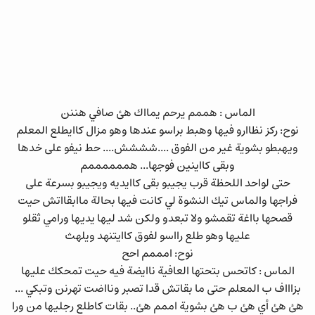
الماس : هممم يرحم يمااك هئ صافي هننن
نوح: ركز نظاارو فيها وهبط براسو عندها وهو مزال كاايطلع المعلم
ويهبطو بشوية غير من الفوق ....شششش.... حط نيفو على خدها
وبقى كااينين فوجها... هممممممم
حتى لواحد اللحظة قرب يجيبو بقى كاايديه ويجيبو بسرعة على
فراجها والماس تيك النشوة لي كانت فيها بحالة ماابقااتش حيت
قصحها بااغة تقمشو ولا تبعدو ولكن شد ليها يديها ورامي ثقلو
عليها وهو طلع رااسو لفوق كاايتنهد ويلهث
نوح: امممم احح
الماس : كاتحس بتحتها العافية ناايضة فيه حيت تمحكك عليها
بزاااف ب المعلم حتى ما بقاتش قدا تصبر ونااضت تهرنن وتبكي ...
هئ هئ أي هئ ب هئ بشوية اممم هئ.. بقات كاطلع رجليها من ورا