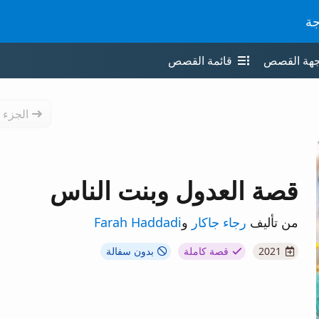
جة
جهة القصص
قائمة القصص
الجزء 
قصة العدول وبنت الناس
من تأليف
رجاء جاكار
و
Farah Haddadi
2021
قصة كاملة
بدون سفالة