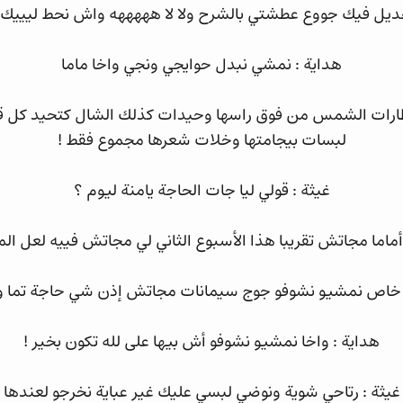
هديل فيك جووع عطشتي بالشرح ولا لا هههههه واش نحط ليييك ت
هداية : نمشي نبدل حوايجي ونجي واخا ماما
ظارات الشمس من فوق راسها وحيدات كذلك الشال كتحيد كل قط
لبسات بيجامتها وخلات شعرها مجموع فقط !
غيثة : قولي ليا جات الحاجة يامنة ليوم ؟
 أماما مجاتش تقريبا هذا الأسبوع الثاني لي مجاتش فييه لعل الما
 خاص نمشيو نشوفو جوج سيمانات مجاتش إذن شي حاجة تما ولا
هداية : واخا نمشيو نشوفو أش بيها على لله تكون بخير !
غيثة : رتاحي شوية ونوضي لبسي عليك غير عباية نخرجو لعندها