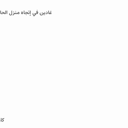
غادين في إتجاه منزل الحاجة يامنة عمارة ب 4 د السكنات ، مقادة 
كا