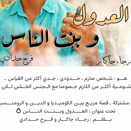
هــو : شـخص صارم ، حــدودي ، جـدي أكثر من القياس ..
حشـومـية أكثـر من اللازم خـصوصا مع الـجنس الخـشن لـكن ض
شتركة ..قصة مزيـج بيـن الكوميـديا و الديــن و الرومنــسيـ
تحت عنوان : العـــدول وبــنــت النـــاس 💍
بــقلــم : رجــاء جاكــار و فــرح حــدادي