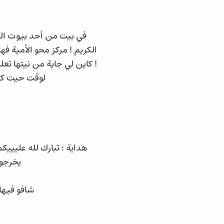
في بيت من أحد بيوت الم
الكريم ! مركز محو الأمية ف
! كاين لي جاية من نيتها تع
لوقت حيت كتق
هداية : تبارك لله علييي
يخرجو 
شافو فيها