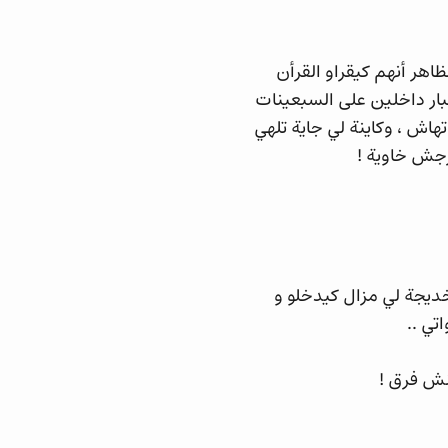
هر أنهم كيقراو القرأن
كبار داخلين على السبعينات
هاش ، وكاينة لي جاية تلهي
رجش خاوية !
خديجة لي مزال كيدخلو و
تي ..
نش فرق !