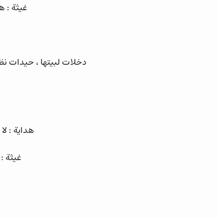
غيثة : 
دخلات لبيتها ، حيدات ن
هداية : لا
غيثة :