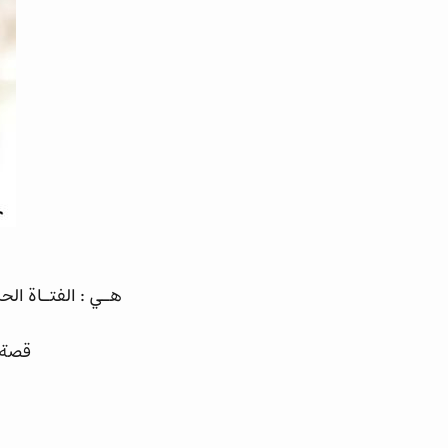
هـي : الفتـاة ال
قصة م