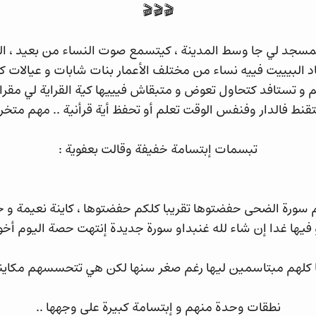
🎬🎬🎬
سجد لي جا وسط المدينة ، كيتسمع صوت النساء من بعيد ، الظا
هاد البيييت فييه نساء من مختلف الأعمار بنات شابات و عيالات 
لم و تستافد كتحاول تعوض و متبقاش فيييها كية القراية لي مقرات
نط فالدار وفنفس الوقت تعلم أو تحفظ أية قرأنية .. مهم متخ
تبسمات إبتسامة خفيفة وقالت بعفوية :
كم سورة الضحى حفضتوها تقريبا كلكم حفضتوها ، كاينة نعيمة و 
فيها غدا إن شاء لله غنبداو سورة جديدة إنتهت حصة اليوم أخوا
 كلهم مبتاسمين ليها رغم صغر سنها لكن هي تتحسسهم مكاي
نطقات وحدة منهم و إبتسامة كبيرة على وجهها ..