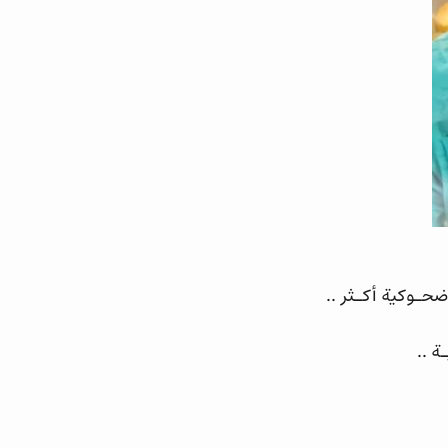
حـوكية أكـثر ..
ة ..