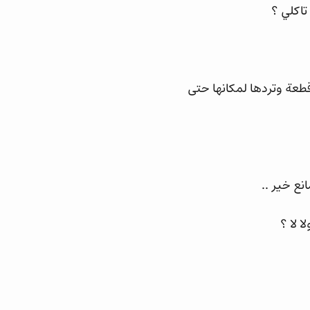
اكلي ؟
عة وتردها لمكانها حتى
نع خير ..
 لا ؟