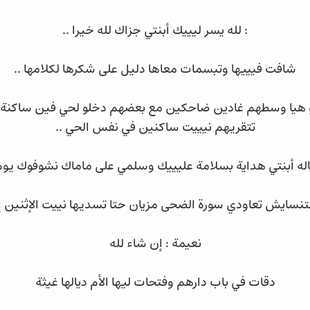
: لله يسر ليييك أبنتي جزاك لله خيرا ..
شافت فيييها وتبسمات معاها دليل على شكرها لكلامها ..
هيا وسطهم غادين ضاحكين مع بعضهم دخلو لحي فين ساكنة 
تتقريهم نيييت ساكنين في نفس الحي ..
ياله أبنتي هداية بسلامة عليييك وسلمي على ماماك نشوفوك يوم 
تنسايش تعاودي سورة الضحى مزيان حتا تسديها نييت الإثنين إن
نعيمة : إن شاء لله
دقات في باب دارهم وفتحات ليها الأم ديالها غيثة