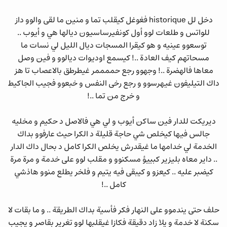
دخل لل historique فغوغل كيقلب تما و منين ما لقى والوو داز
للواتس و طلعات لوو أول كونفيرساسيون ديالها هي و أيوب ..
توسعوو عينيه و هو كيقرا المسجات ديال الليل لي نسات ما
مسحاتهم كيف العادة ..! كيسمع اوديوات ديالوو و فين وصل
معاها فالهضرة ..! وجهوو رجع حممممر غيطرطق بالاعصاب تا هز
داك التيليفون غيهرسوو و رجع رخى النفس و خبعوو فجيب الجاكيط
و خرج من تما ..!
ديريكت للدار فين ساكن أيوب و لي هي فالاصل د حكيم و مخليه
جالس فيها كيخلص شي حاجة قليلة د الكرا حيث عارفوو بداك
الخدمة لي خدامها ما غيقدرش يخلص الكرا كامل د بحال داك الدار
.. داير معاه بليزير كبييؤ مسكنوو و مقلب لوو على خدمة و مرة مرة
كيضبر عليه .. كيعزو و كيبقى فيه يتيم و فلخر يطلع منوو هاذشي
كامل ..!
حلف حتى يندموو على النهار فكر فأسية بداك الطريقة .. و ما بقات لا
سكنة لا خدمة و يلا زاد دقيقة فكازا غيقلبها لوو تغرير بقاصر و يجيب