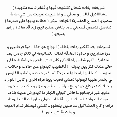
شريفة:( بقات شحال كتشوف فيها و فلخر قالت بتنهيدة )
مشااااكيل فالدار و صافي .. و انا عيييت عيييت من شي حاجة
سميتها الصداع المضاربة الغوات البكى ( حطات يديها على صدرها )
كنتخنق كنمرض فصحتي .. ما بقاش عندي فين زيد قد هاكا ( وراتها
بصبعها )
نسيمة:( بعد تفكير ردات بلطف ) الزواج هو هذا .. مرة فرحانين و
مرة مدابزين و حلاوة العلاقة فداك التصاليحة لي كتكون من بعد
المدابزة ..! كن شفتي راجلك كي كان فاش طحتي مريضة غتحلفي
حتى عندك كنز بين يديك ..! فالطبيب كيدوزو عليا حالات و حالات ..
منهم لي كيخليها را٠٠جلها مليوحة تما غير حيث مريضة و الفلوس
لي يخسر عليها كيقولها نمشي نجيب بيها مراة اخرى و كاين النوع د
راجلك كيدير كاع جهدو مع مراتوو .. يطير و ينزل و يبكيييي محروق
عليها غير ترجعلوو ..! فاش كيولي النهار ما كيدوزش عليك بلا ما
يموت لك واحد فيديك على القليلة .. كتولي تبان لك الدنيا زوينة
بزاف و كاع المشاكيل ساهلين يتحلوو .. كلشي كيصغار قدام الموت
و ما كيبقاش يبان ..!