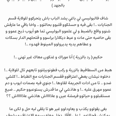
بالجهد )
شاف فالبوليسي لي باغي يشد الباب باش يتحركوو للولاية قسم
الجنايات ..! بقى فيه و حسلكوو قلبوو بحالتوو .. واخا باقي ما عارفش
شنوو واقع بالضبط و لي علموو البوليسي تما هو أيوب ذبح عموو و
بقى حاضيه حتى مات و عيط ديكلارا براسوو و فتحلهم الدار بسكات
و عطاهم يديه يديرولوو المينوط فهدوء ..!
حكيم:( رد بالزربة ) أنا موراك و غنكون معاك غير تهنى ..!
هبط من السطافيط بالزربة و ركب فطونوبيلتوو تابعهم تال للولاية ..!
دخلوه نيشان يعطي اعترافوو فقسم الجنايات مع الظباط ..! كلشي
ضدو .. تا من ادات الجريمة لقاوها ..! جنوي فيه بصمات ايوب و دم
عموو مهرق عليه ..! و هاذشي لي ما قدرش يستوعبوو حكيم .. ضيع
مستقبلوو و حياتوو فرمشة عين و علاااااش هاذشي علااااااش ؟؟
بغى يقولوو يكذب و يعاودلوو غير هو تا يلقى ليه حل و لكن ما
يمكنش فحالتوو ..! على الأقل دخل معاه يسمع الاعتراف و يشوف