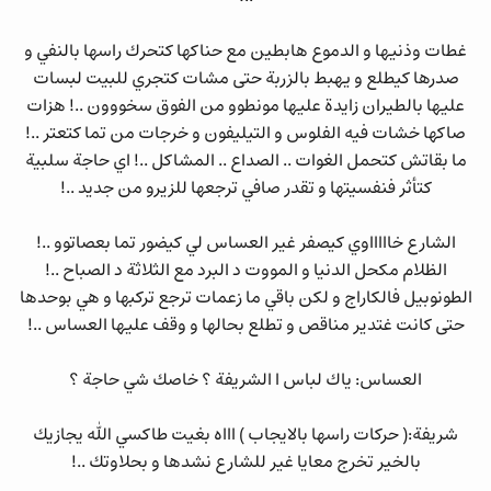
غطات وذنيها و الدموع هابطين مع حناكها كتحرك راسها بالنفي و
صدرها كيطلع و يهبط بالزربة حتى مشات كتجري للبيت لبسات
عليها بالطيران زايدة عليها مونطوو من الفوق سخووون ..! هزات
صاكها خشات فيه الفلوس و التيليفون و خرجات من تما كتعتر ..!
ما بقاتش كتحمل الغوات .. الصداع .. المشاكل ..! اي حاجة سلبية
كتأثر فنفسيتها و تقدر صافي ترجعها للزيرو من جديد ..!
الشارع خاااااوي كيصفر غير العساس لي كيضور تما بعصاتوو ..!
الظلام مكحل الدنيا و المووت د البرد مع الثلاثة د الصباح ..!
الطونوبيل فالكاراج و لكن باقي ما زعمات ترجع تركبها و هي بوحدها
حتى كانت غتدير مناقص و تطلع بحالها و وقف عليها العساس ..!
العساس: ياك لباس ا الشريفة ؟ خاصك شي حاجة ؟
شريفة:( حركات راسها بالايجاب ) اااه بغيت طاكسي الله يجازيك
بالخير تخرج معايا غير للشارع نشدها و بحلاوتك ..!