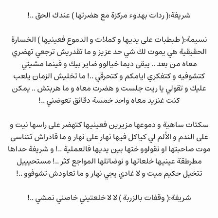
شريفة:( ردات بهدوء مركزة مع هضرتها ) عندك الحق ..!
نسيمة:( طبطبات على يديها و كملات و الدموع فعينيها ) الخسارة
الحقيقية هي يموت لك شي حد عزيز و ما تقدريش ترجعي تهضري
معاه من بعد .. يبقى ديما خيالوو ضاير بيك و فينما مشيتي
كتشوفيه و كتفكري ايامكم و كتحرقي ..! ما تخليش الزمان يلعب
عليك و تقولي يا ريت جلست و هضرت معاه و ما هربتش .. يمكن
كنت غنزيد معاه واحد خمسة دقائق تعوضني ..!
سكتات ساهية و دموعها مزيرين فعينيها كتهضر على راسها نيت و
على الندم و الألم لي كياكل فيها نهار على نهار و ما قادراش تتناسى
موت صاحبتها او نقولوو ختها بين يديها فالعملية ..! و شريفة حداها
مطرطقة عينيها خلعاتها و نوضاتلها المواجع كثر ..! مستحيييل
تتخيل حكيم ميت و لا غادي يجي نهار و ما تعاودش تشوفوو ..!
شريفة:( وقفات بالزربة ) لا لا خلعتيني خاصني نمشي ..!