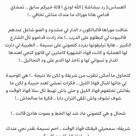
العساس:( رد ببشاشة ) الله اودي ا لالة خيركم سابق .. تمشاي
قدامي هانا موراك ما عندك مناش تخافي ..!
شافت موراها فالبالكون د الدار لي مشدود و الضو شاعل عندهم
فالبيوت لي كيطلوو على الدرب ..! عاد زادت قداموو تال الشارع
الكبير .. هازة تيليفونها بتردد كتصوني على نسيمة .. الطبيبة لي دارت
لها العملية و كانت فهاذ الشهورة كاملين لي فاتوو كتجي لعندها
للدار و تسواني لها و تاخذ لها الدم على ود التحاليل ..!
كتحاول ما أمكن تتقرب من شريفة و لكن بلا نتيجة ..! هي الوحيدة
لي جاتها للبال فهاذ الليل .. فكرات تمشي لعند حبيبة و لكن ما
بغاتش تخلعهم فهاذ الليل و حتى باش تهبط تال سلا فهاذ الوقت و
شوف تشوف واش تلقى التران دابا .. فكرة ما صالحاش ..!
شحال و هي كتصوني عاد شد لها الخط و بصوت هادئ قالت ..!
شريفة: سمحيلي فيقتك فهاذ الوقت .. احم نسيمة نقدر نجي عندك