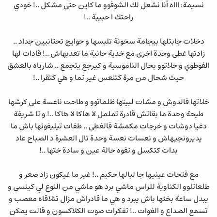
نسيمة: اااه أنا نشعل لك الشوفوو ما كاين حتى مشكل ..! خودي
راحتك ا حبيبة ..!
دخلات جابتلها بيجامة سخونة تلبسها و حوايج تحتانيين جداد ..
زادتها غطى وحدة اخرى مع خدية حانية ما تعدبهاش ..! قادات لها
الفوطوي و حلاتوو بحال الناموسية و كيرجع يتجمع .. شارياه بالعشق
حيث شحال من مرة كتنعس غير تما و هي كتقرا ..!
خلاتها فالدوش و مشات لبيتها ظلماتوو و طاحت ناعسة على كرشها
طيحة وحدة ما بقاتش قادرة تململ لا هاكا لا هاكا ..! و تا شريفة
دغيا دوشات و خرجات مكمشة فالغطى .. طفات تيليفونها باش ما
يديرونجيهاش و نعسات نعسة وحدة تال العشرة د الصباح عاد
بدات كتكسل و تفوه حالة عين و سادة ختها ..!
مع فتحات عينيها جا لبالها حكيم ..! غير ما غيكون زاد صعر و
طلعاتلوو الكناوية للراس ماشي برد هو ماشي من النوع لي كينسى و
يبدل ساعة بختها باش يبرد و هي ما قادراش مزال تتلاقاه معصب و
تسمع الصداع و الغوات ..! تفكرات صوت الكلاكسون و قالت يمكن