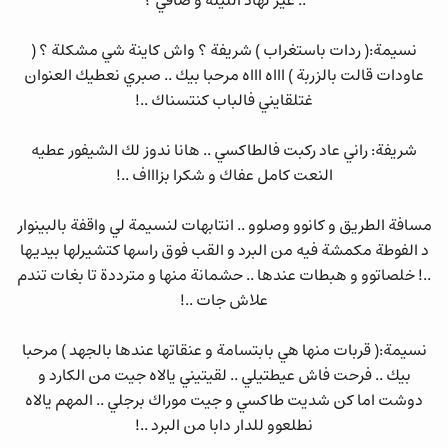
.. غير لهاذ الليلة و صافي ؟
نسيمة:( ردات باستغراب ) شريفة ؟ واش كاينة شي مشكلة ؟ (
عاودات قالت بالزربة ) اااه اااه مرحبا بيك .. صبري نعطيك العنوان
غتلقايني فالباب كنتسناك ..!
شريفة: راني عاد ركبت فالطاكسي .. هانا ندوز لك الشيفور عطيه
النعت كامل عفاك و شكرا بزاااف ..!
مسافة الطريق و كانوو وصلوو .. انتابهات لنسيمة لي واقفة بالبينوار
د الفوطة مكمشة فيه من البرد و القب فوق راسها كتشيرلها بيديها
..! خلصاتوو و هبطات عندها .. حشمانة منها و مترددة تا بغات تندم
علاش جات ..!
نسيمة:( قربات منها هي بابتسامة و عنقاتها عندها بالجهد ) مرحبا
بيك .. فرحت فاش عيطتيلي .. لقيتيني يالاه جيت من الكارد و
دوشت اما كن شديت طاكسي و جيت موراك برجلي .. المهم يالاه
نطلعوو للدار دابا من البرد ..!