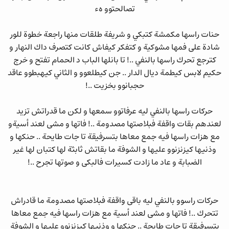
تصالحتوو هء
حنات راسها مكمشة كتبكي و شريفة طلقات منها راجعة خطوة للور
شادة على فمها مشوكية و كتفكر كيفاش كانت كتصرف داك النهار و
كترجع تحرك راسها بالنفي ..! تا بانلها الباب د الحمام تفتح و خرج
حكيم لابس كيطمة ديال الدار .. جن كيطلعوو و الثاني كيهبطوو عاقد
حجبانوو بخزيت ..!
حركات راسها بالنفي ليه عرفاتوو سمعها و لكن ما قدراتش تزيد
لعندهم بقات واقفة فبلاصتها مصدومة ..! فاتها و مشى لعند أسيةو
مع هزات راسها فيه جمع معاها بتسرفيقة تا جات طايحة .. حنكها و
وذنيها كيزنزنوو عليها و الشوفة ما بقاتش ثابثة لها كتبان لها غير
الضبابة و عاد ما زادت كسيرات فالبكى و صوتها تجرح ..!
حركات راسوو بالنفي ليه باقى واقفة فبلاصتها مصدومة ما قادراش
تتحرك ..! فاتها و مشى لعند أسية مع هزات راسها فيه جمع معاها
بتسرفيقة تا جات طايحة .. حنكها و وذنيها كيزنزنوو عليها و الشوفة