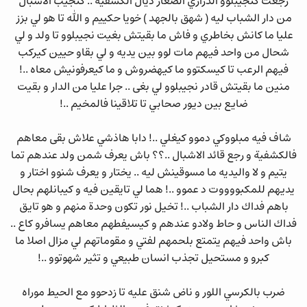
رجعت كنجيبلوو الدراري الصغار ديال الكشفية .. كنجيب الأشبال
من دار الشباب ليه ( شهق بالجهد ) خويا حكييم و الله تا هو لي بزز
عليا ما كانش بخاطري و فاش ما بقيتش بغيت نجيبلوو تا ولد و لي
شحال من واحد فيهم مات لوو بين يديه و لي بقاو حيين كيركب
فيهم الرعب تا كيسكتوو ما كيهضروش و ما كيعرفونيش معاه ..!
منين ما بقيتش قادر نجيبلوو لي بغى .. جرا عليا من الدار و بقيت
ضايع بين ديور صحابي تا تلاقينا فالمخيم ..!
شاف فيه مبلووكي دموو كيغلي ..! دابا هاذشي علاش بقى معاهم
فالكشفية و رجع قائد الاشبال ..؟؟ باش يعرف شمن ولد عندهم تما
يتيم و لا واليديه ما مسوقينش ليه .. يختار و يعرف شنوو اختار و
يديهم للمكبووووت د عموو ..! هما لي تايقين فيه و كيبانلهم بحال
باهم فداك دار الشباب ..! تخيل نور تكون وحدة منهم و هو تايق
فداك الناس و حاط ولادو عندهم و كيسيفطهم معاهم يسافرو كاع ..
باش واحد فيهم يتمتع بلحمهم لفتي و مقوماتهم لي مزال اصلا ما
كبرو و مستحيل تجذب انسان طبيعي و تثير شهوتوو ..!
ضرب بالكرسي اللور و ناض شنق عليه تا زدحوو مع الحيط موراه