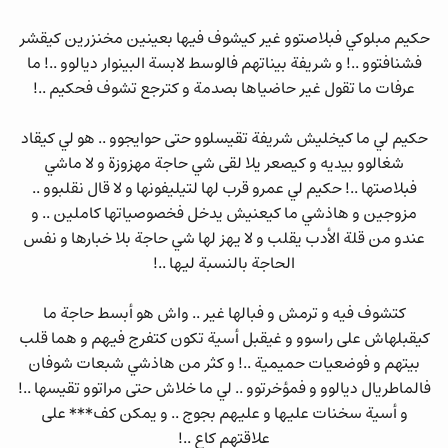
حكيم مبلوكي فبلاصتوو غير كيشوف فيها بعينين مخنزرين كيقشر
فشنافتوو ..! و شريفة بيناتهم فالوسط لابسة البينوار ديالوو ..! ما
عرفات ما تقول غير حاضياها بصدمة و كترجع تشوف فحكيم ..!
حكيم لي ما كيخليش شريفة تقيسلوو حتى حوايجوو .. هو لي كيقاد
شغالوو بيديه و كيصعر يلا لقى شي حاجة مهزوزة و لا ماشي
فبلاصتها ..! حكيم لي عمرو قرب لها لتيليفونها و لا قال نقلبوو ..
مزوجين و هاذشي ما كيعنيش يدخل فخصوصياتها كاملين .. و
عندو من قلة الأدب يقلب و لا يهز لها شي حاجة بلا خبارها و نفس
الحاجة بالنسبة ليها ..!
كتشوف فيه و ترمش و فبالها غير .. واش هو أبسط حاجة ما
كيقبلهاش على راسوو و غيقبل أسية تكون كتفرج فيهم و هما قلب
بيتهم و فوضعيات حميمية ..! و كثر من هاذشي شبعات شوفان
فالماطريال ديالوو و فمؤخرتوو .. لي ما خلاش حتى مراتوو تقيسها ..!
و أسية سخنات عليها و عليهم بجوج .. و يمكن كف*** على
علاقتهم كاع ..!