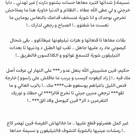
نسيمة:( شداتها كتبرد معاها حسات بشنوو دارت ) غير تهدني .. دابا
خرجتي و لي عطى الله عطاه .. الظلام و الدنيا خاوية هنا ما يصلاحش
تخرجي بوحدك و انا شوية غنسخف قدامك بالنعاس يوماين ما
نعست ما شفتوو ..! الصباح و رجعي لدارك ..!
بقات معاها تا قنعاتها و هزات تيليفونها عيطاتلوو .. بقى شحال
كيصوني عاد رد عليها جاهل .. تقب لها الطبل د وذنيها تا بعدات
التيليفون شوية كتسمع غواتوو و الكلاكسون فالطريق ..!
حكيم: فين مشيييتي الله ينعل عدو ر*** على النهار لي عرفت أصل
مك فيه ..! ( زاد كيغوت كيسب و يربب ما عاقلش على راسوو ) خارجة
فنص الليل باغياهم يوسعوو طب**** مك ..! بالرب العالي و ما
تقو*** ترجعي منين جيتي تا نخرج فالزا*** لي حطك و نوريك
التفرعين د الز* فين كيوصل ولاد الق*** ..!
غير كمل هضرتوو قطع عليها .. ما خلالهاش الفرصة فين تهضر كاع
..! رمشات عينيها بالشوية كتشوف فالتيليفون و نسيمة حداها