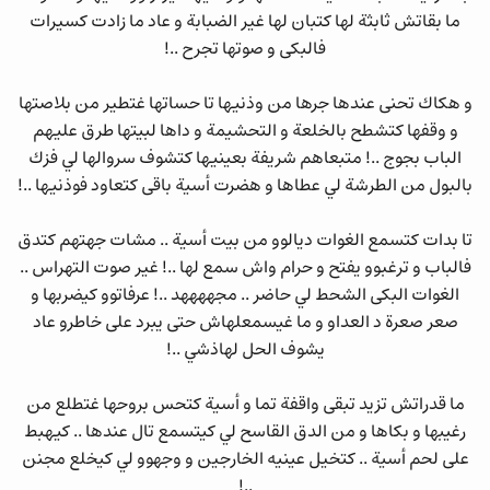
ما بقاتش ثابثة لها كتبان لها غير الضبابة و عاد ما زادت كسيرات
فالبكى و صوتها تجرح ..!
و هكاك تحنى عندها جرها من وذنيها تا حساتها غتطير من بلاصتها
و وقفها كتشطح بالخلعة و التحشيمة و داها لبيتها طرق عليهم
الباب بجوج ..! متبعاهم شريفة بعينيها كتشوف سروالها لي فزك
بالبول من الطرشة لي عطاها و هضرت أسية باقى كتعاود فوذنيها ..!
تا بدات كتسمع الغوات ديالوو من بيت أسية .. مشات جهتهم كتدق
فالباب و ترغبوو يفتح و حرام واش سمع لها ..! غير صوت التهراس ..
الغوات البكى الشحط لي حاضر .. مجههههد ..! عرفاتوو كيضربها و
صعر صعرة د العداو و ما غيسمعلهاش حتى يبرد على خاطرو عاد
يشوف الحل لهاذشي ..!
ما قدراتش تزيد تبقى واقفة تما و أسية كتحس بروحها غتطلع من
رغيبها و بكاها و من الدق القاسح لي كيتسمع تال عندها .. كيهبط
على لحم أسية .. كتخيل عينيه الخارجين و وجهوو لي كيخلع مجنن
..!