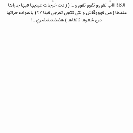
الكلاااااب تفووو تفوو تفووو ..! ( زادت خرجات عينيها فيها جاراها
عندها ) من فوووقاش و نتي كتجي تفرجي فينا ؟؟ ( بالغوات جراتها
من شعرها ناتفاها ) هضضضضضري ..!