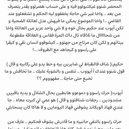
المحضر شنوو غيكتبولوو فيه و على حساب هضرتوو يقدر يتصرف
من بعد .. واخا غير شي حاجة يخففوو ليه الحكم و تشفعلوو عند
القاضي ..! واخا الموضوع يمكن ما فيهش عدل لعائلة الضحية و
لكن أيوب عند حكيم بحال خوه و لا شي واحد عزيز من العائلة واخا
من شحااااال ما تلاقاه تال داك المرة ففاس و العلاقة مقطوعة
بيناتهم و لكن كان مرتاح من جهتوو .. كيشوفوو انسان نقي و كيقرا
على راسوو و كيجاهد مع الظروف ...!
حكيم:( شاف فالظباط لي ضايرين بيه و حط يدو على ركابيه و قال )
قول شنوو عندك أ أيووب .. تنفس و بالشوية عليك .. ما تخافش و ما
تخبع حتى حاجة .. مفهوووم ؟؟
أيوب:( حرك راسوو و دموعوو هابطين بحال الشلال و يديه باقيين
مشدودين .. رجفات شنافتوو و قال ) هو عمي لي كبرت معاه .. جا
عندي فهاذ الويكاند يشوفني فهاذ اليوماين و لا هاكا كان يسحابلي
حرك راسوو بالنفي حانييه و ما قادرش يشوف فحكيم .. عارف من