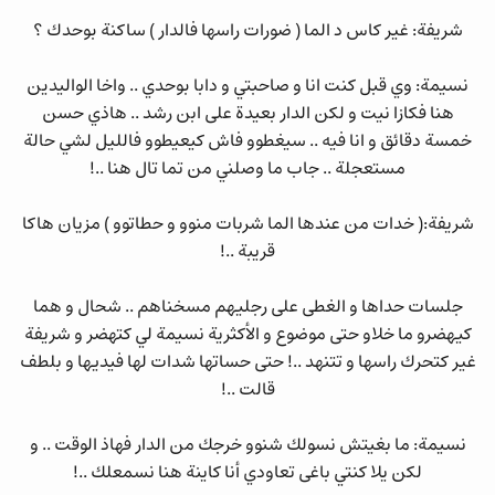
شريفة: غير كاس د الما ( ضورات راسها فالدار ) ساكنة بوحدك ؟
نسيمة: وي قبل كنت انا و صاحبتي و دابا بوحدي .. واخا الواليدين
هنا فكازا نيت و لكن الدار بعيدة على ابن رشد .. هاذي حسن
خمسة دقائق و انا فيه .. سيغطوو فاش كيعيطوو فالليل لشي حالة
مستعجلة .. جاب ما وصلني من تما تال هنا ..!
شريفة:( خدات من عندها الما شربات منوو و حطاتوو ) مزيان هاكا
قريبة ..!
جلسات حداها و الغطى على رجليهم مسخناهم .. شحال و هما
كيهضرو ما خلاو حتى موضوع و الأكثرية نسيمة لي كتهضر و شريفة
غير كتحرك راسها و تتنهد ..! حتى حساتها شدات لها فيديها و بلطف
قالت ..!
نسيمة: ما بغيتش نسولك شنوو خرجك من الدار فهاذ الوقت .. و
لكن يلا كنتي باغى تعاودي أنا كاينة هنا نسمعلك ..!