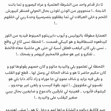
تا داز قدام واحد من الشرطة العلمية و عراه كيصورو و تما بانت
الذبحة ..! منحووور من الوذن للوذن بحال الحولي فمنظر كيبورش
اللحم و خلى العيالات لي تما يطلقوو بتصرصيرة وحدة ربي لي خلقهم
..!
العمارة مطوقة بالبوليس و أيوب دايرينلوو المينوط فيديه من اللور
كيدفعوه للسطافيط و هو كيبكي فصمت ..! للحظة نسى كاع لي واقع
.. نسى بلي كان كيلعب فعقل أسية لي حتى هي ماشية معاه فالخط
.. تفكرو و غير هو صغير فالمخيم كيهضر و يضحك ..!
اللحظة لي تعلموو بلي واليديه ماتوو و كان خصهم يقولوها لوو و
كان حكيم حاضر تا هو و شاف الحالة لي وصل لها .. قطع لوو القلب
و بقى فيه بزايد و شاف عموو لي جا موراه و زاد تأكد دابا بلي هو
نفسوو لي مقتووول ..! تنهد بقوة كيسب و يلعن غير بوحدوو ..
كيشوف فأيوب .. فعينيه لي غارقين بالدموع و ضايعين بحال بيبي
صغير كيقلب على واليديه ..!
جبد لاكارط ديالوو و الشارة وراها لهم و دخل تا هو ..! مشى لعندوو