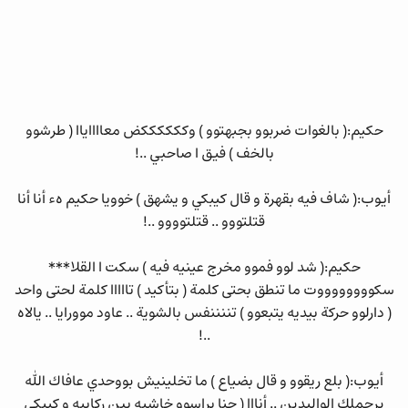
حكيم:( بالغوات ضربوو بجبهتوو ) وككككككض معااااياا ( طرشوو
بالخف ) فيق ا صاحبي ..!
أيوب:( شاف فيه بقهرة و قال كيبكي و يشهق ) خوويا حكيم هء أنا أنا
قتلتووو .. قتلتوووو ..!
حكيم:( شد لوو فموو مخرج عينيه فيه ) سكت ا القلا***
سكووووووووت ما تنطق بحتى كلمة ( بتأكيد ) تااااا كلمة لحتى واحد
( دارلوو حركة بيديه يتبعوو ) تننننفس بالشوية .. عاود موورايا .. يالاه
..!
أيوب:( بلع ريقوو و قال بضياع ) ما تخلينيش بووحدي عافاك الله
يرحملك الواليدين .. أنااا ( حنا براسوو خاشيه بين ركابيه و كيبكي