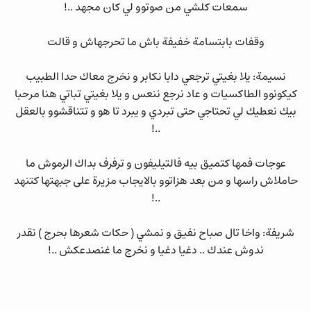
سمعات كلشي من صوتوو لي كان مجهد ..!
وقفات بابتسامة خفيفة باش ما تحرجهاش و قالت
نسيمة: يلا بغيتي ترجعي دابا نكابر و نخرج معاك حدا الطبيب
كيكونوو الطاكسيات و عاد نرجع ننعس و يلا بغيتي تباتي هنا مرحبا
بيك نعطيك لي تحتاجي حتى تبردي و يبرد تا هو و تتناقشوو بالعقل
..!
عوجات فمها كتميق بيه فالتيليفون و ترفرف بداك الرموش ما
حاملاش راسها و من بعد هزاتوو بالايجاب مزيرة على جبهتها كتنهد
..!
شريفة: واخا تال صباح نفيق و نمشي ( حكات شعرها بحرج ) نقدر
ندوش عندك .. دغيا دغيا و نخرج ما غنصدعكش ..!