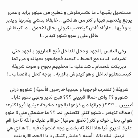
مستحيل يقبلها .. ما غتسرطلوش و غطيح من عينوو بزايد و عمرو
يرجع يفتحهم فيها و كثر من هاذشي .. خايفاه يمشي يضربها و يدير
يدو فيها .. عارفاه فاش كيتعصب كيولي بحال الاحمق .. ما كيبقاش
عاقل على راسوو شنوو كيدير ..!
رخى النفس بالجهد و دخل للداخل فتح الماريوو بالجهد حتى
تضربات الباب مع الحيط .. كيجبد فحوايجوو بجهالة و من تما
ديريكت للحمام .. شد عليه ..! مخليهم بجوج و صوت شريفة
كيتسمعلوو لداخل و هو كيدوش بالزربة .. بوجه كحل بالاعصاب ..!
شريفة:( كتضرب فوجهها و عينيها خارجين فأسية ) شنووو درتي
شنووو ؟؟ واش حمااااقيييتي ؟؟؟ فين ندير وجهي منوو دابا ..
فيييين ...!؟؟؟ ( جراتها من ذراعها بالجهد مخرجة عينيها فيها كترعد
) معاك كنهضر .. شنوو كنتي كتصنعي تما ؟؟ ما حشمتي مني لا منوو
هو لي بحال خوك و كثر ( تخنق صوتها ) حراااام عليك و الله تا حراااام
عليك تديري فيا هاذ الكارثة بشمن وجه غنشوف فيه ..؟ هاذي هي
تربيتي ليك ياك ا أسية ؟ علاش كتبكي دابا ا الحمااااارة بنت