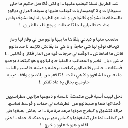
شد الطريق لسلا كيقلب عليها ..! و لكن فالاصل حكيم ما خلى
سبيطارات و لا كوميساريات كيقلب عليها و سيفط الدراري ديالوو
بالسطافيط يشوفوو فالنواحي و شد هو الطريق لدارها يشوف واش
مشات فالتران لتما تا عيطات و رجع قلب الطريق ..!
معصب منها و كيدعي يلقاها ما بيها والوو من لي وقع لها رجع
كيخاف توقع لها شي حاجة و تا هي ما بقاتش كتزعم تا صدماتوو
فاش ما لقاهاش .. الوقت لي خرجات فيه من الدار فكازا و فالليل ..!
ماشي ديال الخير و المصائب د الدنيا جاو لبالوو و هو كيتغذذ بوحدو
فسكات .. جالس فالصالون كيلعب برجليه و عينيه حاضيين الباب
ما نعس ما شافوو و لا هي بانت ..! تا قفز من بلاصتوو واقف عينيه
خارجين بحال يلا عاد تفكر ..!
دخل لبيت أسية فين مكمشة ناعسة و دموعها مزالين مطراسيين
فحناكها هما و صبعانوو من الطرشات لي خذات و فوسط نعاسها
مزالة كتشهق و كيخرج صوتها مرعد مرة مرة ..! ما بغاش يفيقها بقى
غير كيقلب تما على تيليفونها و كلشي مهرس و مدكدك حداه ..! حتى
لقاه و هزو شعلوو و خرج ..!