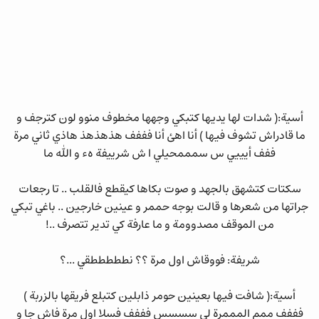
أسية:( شدات لها يديها كتبكي وجهها مخطوف منوو لون كترجف و
ما قادراش تشوف فيها ) أنا اهئ أنا فففف هذهذهذ هاذي ثاني مرة
ففف أيييي س سمممحيلي ا ش شرييفة هء و الله ما
سكتات كتشهق بالجهد و صوت بكاها كيقطع فالقلب .. تا رجعات
جراتها من شعرها و قالت بوجه حممر و عينين خارجين .. باغي تبكي
من الموقف مصدوومة و ما عارفة كي تدير تتصرف ..!
شريفة: فووقاش اول مرة ؟؟ نطططططقي ...؟
أسية:( شافت فيها بعينين حومر ذابلين كتبلع فريقها بالزربة )
فففف ممم المممرة لي سسسس فففف فسلا اول مرة فاش جا و