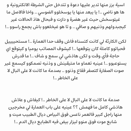
اسية بزز منها تدير عليها دعوة و تتدخل حتى الشرطة الالكترونية و
ها هو ناضي ..! يا يبعد منها يا يوسخلوو الضوسي .. واخا فالاصل ما
غيتوسخش حيث غير هضرة و دازت و فبحال هاذ الحالات غير
كيجبدولهم وذنيهم و صافي .. و تا هو غيخلعوو باش يجمع راسوو ..!
لكن الكارثة لي كانت كتسناه فاش وقف حدا العمارة ..! مستحييييل
فحياتوو كاملة كان يتوقعها ..! كيشوف المصائب يوميا و كيتوقع اي
حاجة فأي وقت و لكن هاذشي لي سمع و شاف ..! ما قدرش
يستوعبوو ..! عينيه تعماو ما متيقينش و وذنيه تصمكوو كيسمع غير
صوت الصفارة كتصفر فقاع وذنوو .. بصدمة ما كانت لا على البال لا
على الخاطر ..!
صدمة ما كانت لا على البال لا على الخاطر ..! كيفاش و علاش
هاذشي كامل ما فهمش ؟؟ عينيه على باب العمارة لي مخرجين
منها راجل كبير فالعمر ناعس فوق البياص ديال الطبيب ميت و
شابع موت فوق منوو ليزار بيض فيه الطبايع ديال الدم ..!