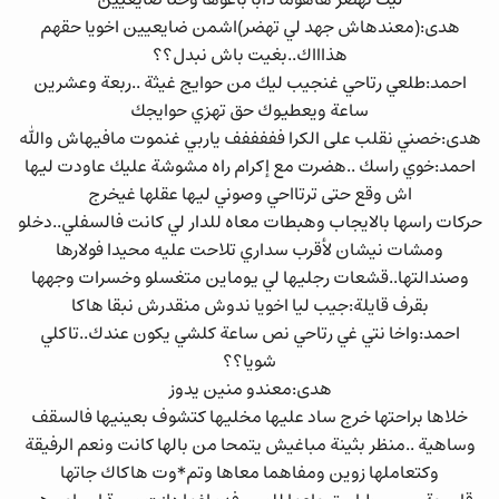
هدى:(معندهاش جهد لي تهضر)اشمن ضايعيين اخويا حقهم
هذاااك..بغيت باش نبدل؟؟
احمد:طلعي رتاحي غنجيب ليك من حوايج غيثة ..ربعة وعشرين
ساعة ويعطيوك حق تهزي حوايجك
هدى:خصني نقلب على الكرا فففففف ياربي غنموت مافيهاش والله
احمد:خوي راسك ..هضرت مع إكرام راه مشوشة عليك عاودت ليها
اش وقع حتى ترتااحي وصوني ليها عقلها غيخرج
حركات راسها بالايجاب وهبطات معاه للدار لي كانت فالسفلي..دخلو
ومشات نيشان لأقرب سداري تلاحت عليه محيدا فولارها
وصندالتها..قشعات رجليها لي يوماين متغسلو وخسرات وجهها
بقرف قايلة:جيب ليا اخويا ندوش منقدرش نبقا هاكا
احمد:واخا نتي غي رتاحي نص ساعة كلشي يكون عندك..تاكلي
شويا؟؟
هدى:معندو منين يدوز
خلاها براحتها خرج ساد عليها مخليها كتشوف بعينيها فالسقف
وساهية ..منظر بثينة مباغيش يتمحا من بالها كانت ونعم الرفيقة
وكتعاملها زوين ومفاهما معاها وتم*وت هاكاك جاتها