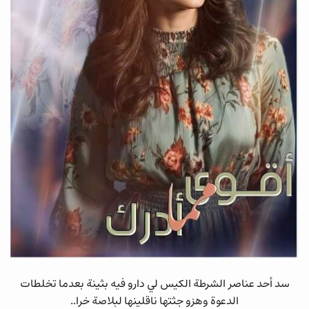
سد أحد عناصر الشرطة الكيس لي دارو فيه بثينة بعدما تخلطات
الدعوة وهزو جثتها ناقلينها لبلاصة خرا..