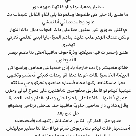
سفيان:مفراسها والو غا تهنا هههه دوز
اما هدى راه حتى هي طلعوها وعلموها بلي لقاو القاتل شبعات بكا
عاود وقالت:صافي أنا نمشي
م:كنتي عدوزي شي سنين هنا على داك الغوات ديال داك النهار
ولكن عندك الزهر طلب عليك بنادم المرة جايا ابنتي تعلمي تعرفي
تهضري
هدى:(خسرات فيه سيفتها وذرة خوف مافيها)حتى نتا تعلم تهضر
...الله يعاون
خلاتو مضهشر وزادت خارجة بلا إذن خصها غي معامن وراسها كي
البيضة الخاسرة لقات خوها عنقاااتو وبدات كتبكي فحضنو وتشهق
بحرا ماسكتات..ركبها معاه فسيارة صاحبو وتحركو وهي ساكتة
عينيها كيشوفو فالطريق منفوخين شاهدين على دموع ليالي وحزن
عميق فقلبها ...خلاها على راحتها حتى وصلو لقدام واحد العمارة
وقال:هادي دار صاحبي خاوية مافيها حد..غدخلي ترتاحي ونشوفو
حل من بعد
هدى:حتى الدار كي الناس ماعندناش (تنهدات)ففففففف
أحمد:نهار قلت ليكم متخرجوش ضرتو فيا لا حقا نتا صغير ميليقش
ليك تهضر هاهوما دابا باعوها وحنا ضايعيين