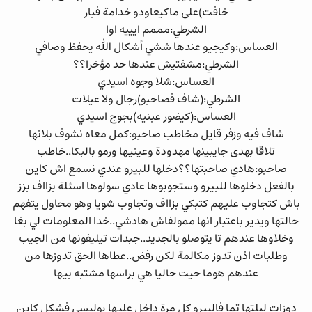
خافت)على ماكيعاودو خدامة فبار
الشرطي:مممم ايييه اوا
العساس:وكيجيو عندها ششي أشكال الله يحفظ وصافي
الشرطي:مشفتيش عندها حد مؤخرا؟؟
العساس:شلا وجوه اسيدي
الشرطي:(شاف فصاحبو)رجال ولا عيلات
العساس:(كيضور عبنيه)بجوج اسيدي
شاف فيه وزفر قايل مخاطب صاحبو:كمل معاه نشوف بلانها
تلاقا بهدى جايبينها مهدودة وعينيها ورمو بالبكا..خاطب
صاحبو:هادي صاحبتها؟؟دخلها للبيرو عندي نسمع اش كاين
بالفعل دخلوها للبيرو وستجوبوها عادي سولوها اسئلة بزااف بزز
باش كتجاوب عليهم كتبكي بزااف وتجاوب شويا وهو محاول يتفهم
حالتها ويدير باعتبار انها ممولفاش هادشي..خدا المعلومات لي بغا
وخلاوها عندهم تا يتوصلو بالجديد..جبدات تيليفونها من الجيب
وطلبات اذن تدوز مكالمة لكن رفض..عطاها الحق تدوزها من
عندهم هوما حيت حاليا هي براسها مشتبه بيها
دوزات ليلتها تما فالبيرو كل مرة داخل عليها بوليسي فشكل كاين