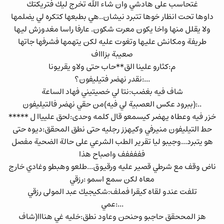
غتحاسب على هادشي وان شاء الله تخرج ليك فتريكتك
داوها تحت انظار خوها تتبرد نيشان..هي بطبعها كتكره لي يضلمها
ولا يقلل منها واخا يكون معرت شكون. عارفا راسا مغدوزش ليها
طريفة ومكانش عليها وتغوت عليه لكن يتهمها فشرفها جاتها
صعيبة بزاااف
م:كثارو علينا الق**حاب حتى ولاو يقريونا
...:نقدر نهضر فتيليفون؟
شاف فيه بغضب:نتا لي خصيتيني فهاد الساعة
..:(ببرود عكس العصبية لي فيه)من حقي نهضر فالتيليفون
خزر فيه وعطاه يهضر كيسمعو قال كلمه وحدى:لحق عليياا ل *****
حط التيليفون منيرفي وكيهزز رجليه حتى نطق المحقق:ديوه حتى
هو يتبرد...وجيبو ليا تقرير الطب الشرعي على حالة الضحية مفصل
فففففف واصباح هذا
ناض وقف مع شرطي قصير عليه ورقيوق...طلعو وهبطو وغادي خارج
معاه لكن سمع اسمو :رزقي
تلفت عندو لقاه كيقرا فملف:شكيجيك عبد المولى رزقي
...:عمي
هز المححقق حاجبو وحنحن وعاود نطق:خليه غي هنااا(شاف