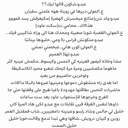
عبدو:شكون قالها ليك؟؟
ع.المولى:ديرها غي زوينة ههه علمني سفيان
عبدو:ولد ننن(متانع ميخسرش الهضرة )مكيعرفش يسد فمووو
هذاااك...محامي ت(سكت عاود)
ع.المولى:القضية شويا صعيبة ومحدك هنا الى وراه شاكيين فيك ..
عبدو:متكونش فراس باا ومي..خليوها بيناتنا
ع.المولى:كون هاني..غيخصني نمشي
عبدو:تهلا العميم
مشا وخلاه كيضور فعينيه كي النمس وكيسوط..مكمش عينيه كثر
ماهوما مكمشيين ومرة مرة كيحك شعرو محيد الكاسكيطة
ولوخرين حاضيينو من بعيد
اما هدى راه منشفوش دموعها وعينيها ضروها بالبكا ماكلات
ماشربات كتحس بطاقتها مهدودة باغيا طيح على وقفتها حتى جا
الفرج وخرجوها للإستجواب عاود بعد ست ساعات
داوها لنفس الغرفة فين تقابلات مع عبدو لكن هاد المرة كان
خليل لي جالس وشاد رلسو وعينينه دامعييين..شاب فمقتبل العمر
زوين و كيبان درويش..شافها وهي تبدا تدمع وقالت:خويا خليل
خليل:الصمت