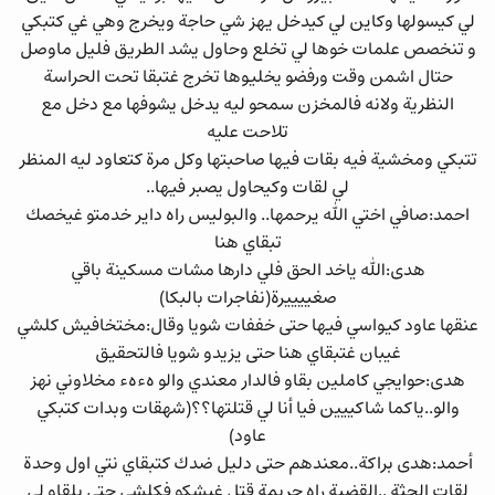
لي كيسولها وكاين لي كيدخل يهز شي حاجة ويخرج وهي غي كتبكي
و تنخصص علمات خوها لي تخلع وحاول يشد الطريق فليل ماوصل
حتال اشمن وقت ورفضو يخليوها تخرج غتبقا تحت الحراسة
النظرية ولانه فالمخزن سمحو ليه يدخل يشوفها مع دخل مع
تلاحت عليه
تتبكي ومخشية فيه بقات فيها صاحبتها وكل مرة كتعاود ليه المنظر
لي لقات وكيحاول يصبر فيها..
احمد:صافي اختي الله يرحمها.. والبوليس راه داير خدمتو غيخصك
تبقاي هنا
هدى:الله ياخد الحق فلي دارها مشات مسكينة باقي
صغييييرة(نفاجرات بالبكا)
عنقها عاود كيواسي فيها حتى خففات شويا وقال:مختخافيش كلشي
غيبان غتبقاي هنا حتى يزيدو شويا فالتحقيق
هدى:حوايجي كاملين بقاو فالدار معندي والو هءهء مخلاوني نهز
والو..ياكما شاكييين فيا أنا لي قتلتها؟؟(شهقات وبدات كتبكي
عاود)
أحمد:هدى براكة..معندهم حتى دليل ضدك كتبقاي نتي اول وحدة
لقات الجثة ..القضية راه جريمة قتل غيشكو فكلشي حتى يلقاو لي