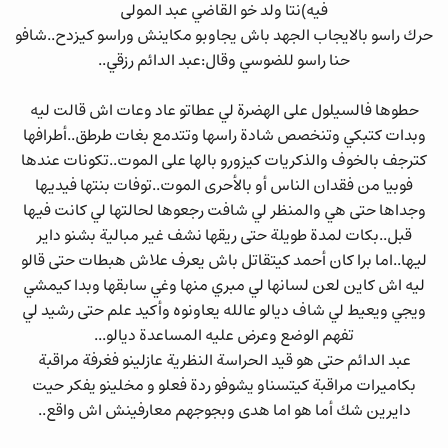
فيه)نتا ولد خو القاضي عبد المولى
حرك راسو بالايجاب الجهد باش يجاوبو مكاينش وراسو كيزدح..شافو
حنا راسو للضوسي وقال:عبد الدائم رزقي..
حطوها فالسيلول على الهضرة لي عطاتو عاد وعات اش قالت ليه
وبدات كتبكي وتنخصص شادة راسها وتتدمع بغات طرطق..أطرافها
كترجف بالخوف والذكريات كيزورو بالها على الموت..تكونات عندها
فوبيا من فقدان الناس أو بالأحرى الموت..توفات بنتها فيديها
وجداها حتى هي والمنظر لي شافت رجعوها لحالتها لي كانت فيها
قبل..بكات لمدة طويلة حتى ريقها نشف غير مبالية بشنو داير
ليها..اما برا كان أحمد كيتقاتل باش يعرف علاش هبطات حتى قالو
ليه اش كاين لعن لسانها لي مبري منها وغي سابقها وبدا كيمشي
ويجي ويعيط لي شاف ديالو عالله يعاونوه وأكيد علم حتى رشيد لي
تفهم الوضع وعرض عليه المساعدة ديالو...
عبد الدائم حتى هو قيد الحراسة النظرية عازلينو فغرفة مراقبة
بكاميرات مراقبة كيتسناو يشوفو ردة فعلو و مخلينو يفكر حيت
دايرين شك أما هو اما هدى وبجوجهم معارفينش اش واقع..