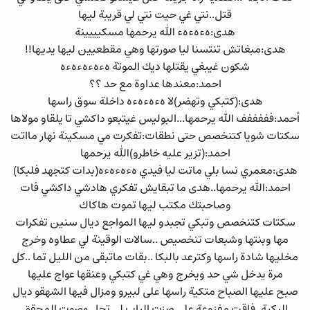
قتل..نتي غي حيت نتي لي قريبة ليها
هدى:هءهءهء الله يرحمها مسكيييينة
هدى:مبغاتش تنتسنا ليا صورتها وهي مقطعيين ليها يديها!!
شكون غيبغي يقتلها ديك الموتة هءهءهءهءه
احمد:معندها عداوة مع حد ؟؟
هدى:(كتبكي وتهضر)لا هءهءهءه داخلة سوق راسها
أحمد:فففففف الله يرحمها...البوليس غيتبعو داكشي تا يلقاو مولاها
سكتات شويا كتنخصص حتى نطقات:تفكرت مي مسكينة نهار مااتت
احمد:(تزير عليه خاطرو)الله يرحمها
هدى:معمري نسا بلي ماتت ليا فيدي هءهءهءه(بدات كتجهد فلبكا)
احمد:الله يرحمها..هدى ما تبقايش تفكري هادشي داكشي فات
وصاحبتك مكتب ليها تموت هاكاك
سكتات كتنخصص وتبكي تجبدو ليها المواجع ديال سنين تفكرات
مها وبنتها وشبعات تنخصيص ..سالات الوقينة لي عطاوه وخرج
مخليها شادة راسها وكترعد بالبكا ..بقات ماتبقى من الليل تما ..كل
مرة يدخل شي حد ويخرج وهي غي كتبكي وعنقها عواج عليها
صبح عليها الصباح متكية راسها على لبيرو ومزال فيها الشهقو ديال
البكية..فاقت مفزوعة على صزت الباب لي تحل وصوت المحقق