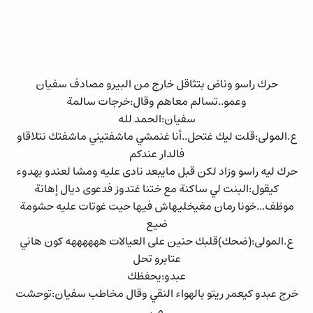
حرك راسو وناض بتثاقل خارج من البيرو مصادف سفيان
وعمو..تسالم معاهم وقال:خرجات سالمة
سفيان:الحمد لله
ع.المولى:قلت ليك غتحل..أنا غنمشي ماشفتيني ماشفتك نتلاقاو
فالدار عندكم
حرك ليه راسو وزاد لكن قبل مايبعد نادى عليه ومشا لعندو بهدوء
كيقول:البنت لي ساكنة مع ختنا غتدوز فدعوى ديال إهانة
موظف...خونا رمان مغيخليهاش فيها حيت غوتات عليه حشومة
ضيع
ع.المولى:(ضحك)قلبك حنين على العيالات ههههههه كون هاني
عتابرو تحل
عبدو:يحفظك
خرج عبدو كيعمر ريتو بالهواء النقي وقال مخاطب سفيان:توحشت
مي