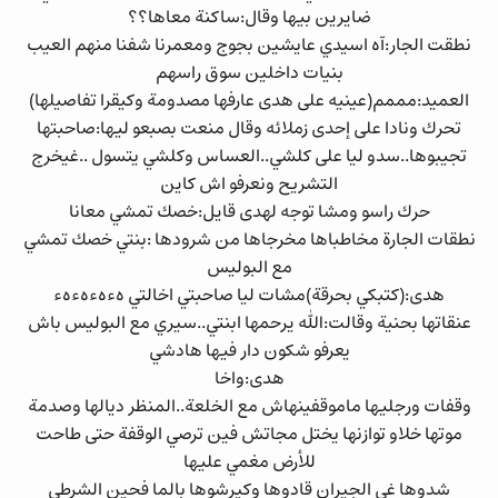
ضايرين بيها وقال:ساكنة معاها؟؟
نطقت الجار:آه اسيدي عايشين بجوج ومعمرنا شفنا منهم العيب
بنيات داخلين سوق راسهم
العميد:مممم(عينيه على هدى عارفها مصدومة وكيقرا تفاصيلها)
تحرك ونادا على إحدى زملائه وقال منعت بصبعو ليها:صاحبتها
تجيبوها..سدو ليا على كلشي..العساس وكلشي يتسول ..غيخرج
التشريح ونعرفو اش كاين
حرك راسو ومشا توجه لهدى قايل:خصك تمشي معانا
نطقات الجارة مخاطباها مخرجاها من شرودها :بنتي خصك تمشي
مع البوليس
هدى:(كتبكي بحرقة)مشات ليا صاحبتي اخالتي هءهءهءهء
عنقاتها بحنية وقالت:الله يرحمها ابنتي..سيري مع البوليس باش
يعرفو شكون دار فيها هادشي
هدى:واخا
وقفات ورجليها ماموقفينهاش مع الخلعة..المنظر ديالها وصدمة
موتها خلاو توازنها يختل مجاتش فين ترصي الوقفة حتى طاحت
للأرض مغمي عليها
شدوها غي الجيران قادوها وكيرشوها بالما فحين الشرطي