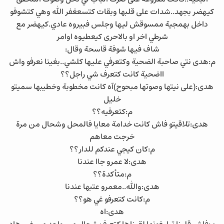
كيهضر بجهد..شدات على قلبها وبقات كتسعغفر الله وهي كتشوفو
داخل بهمجية ممسوقش ليها وجلس فبيروه عادي.كيهضر مع
شرطي اخر او بالاحرى كيعطيوه اوامر
شاف فيها شوفة قاسحة وقال:
م:هدى نتي صاحبة الضحية وكتعرفي عليها كلشي..بغينا نعرفو واش
ااضحية كانت كتعرف شي راجل؟؟
هدى:(على نيتها وصوتها مبحوح)آه كانت مخطوبة وخطيبها سميتو
خليل
م:كتعرفيه؟؟
هدى:تلاقيتو فاش كانت خدامة معايا فالمحل وشحال من مرة
خرجت معاهم
م:كان كيجي عندكم للدار؟؟
هدى:لا عمرو جاا عندنا
م:متأكدة؟؟
هدى:والله..معمرو عتبها عندنا
م:كانت كتعرفو غي هو؟؟
هدى:اه