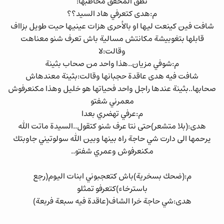
نطق المحقق مخاطبها:
م:هدى كتعرفي هاد السيد؟؟
شافت فين كينعت ليها او بالأحرى هزات عينيها حيت طويل بزااف
قابلها بتغوبيشة مكانتش مسالية باش تعرف شنو معناهت
وقالت:لا
م:شوفي مزيان..هذا واحد من صحاب بثينة
شافت فيه هدى عاقدة حجبانها وقالت:بثينة معندهاش
صحابها..بثينة عندها راجل واحد فحياتها هو خليل وهذا مكنعرفوش
معمرني شفتو
م:عرفي تهضري بعدا
هدى:(بلا متشعر)حتى نتا عرف شنو كتقول..السيدة ماتت الله
يرحمها الى دارت شي حاجة راه بينها وبين الله سولوتيني جاوبتك
مكنعرفوش وعمري شفتو..
م:(ضحك بسخرية)باش كتعجبوني ابنات اليوم(رجع
باسترخاء)كتعرفو تمثلو
هدى:شي حاجة خرا الشاف(عاقدة فيه سبعة فربعة)