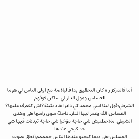
أما فالمركز راه كان التحقيق بدا فالبلاصة مع اولى الناس لي هوما
العساس ومول الدار لي ساكن فوقهم
الشرطي:قول لينا اسي محمد كي دايرا هاد بثينة؟اش كتعرف عليها؟
العساس:الله يعمر ليها الدار..داخلة سوق راسها هي وهدى
الشرطي: ملاحظتيش شي حاجة مؤخرا شي حاجة تبدلات فيها شي
حد كيجي عندها
العساس:هي ديما كيجيو عندها الناس حمممم(نطق بصوت