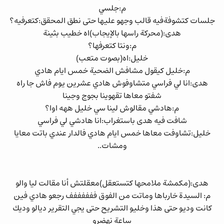
م:جلسي
جلسات كتشوفةفيه قالب وجهو عليها حتى نطق المحقق:كتعرفيه؟
هدى:(محركة راسها بالإيجاب)اه خطيب بثينة
م:ونتا كتعرفها؟
خليل:اه(بصوت متعب)
م:خليل كيقول مشافش الضحية خمس ايام هادي
هدى:انا لي فراسي متشاوفوش هادي عشرين يوم فاش جا راه
شفتو معاها تقهوينا بجوج وجينا
م:هادشي مقالوش لينا سي خليل ههه اوا؟
شافت فيه هدى باستغراب:انا هادشي لي فراسي
خليل:تشاوفت معاها خمس ايام هادي فالدار عندي باتت معايا
ومشات..
هدى:(مكمشة ملامحها كتستعقل)معقلتش أنا مقالت ليا والو
م: السيدة خارباها وماتت من الفوق ففففففف رجعو هادي فين
كانت وديو حتى هذا وخليو التشريح حتى يجي التقرير ديالو وديك
ساعة نهضرو