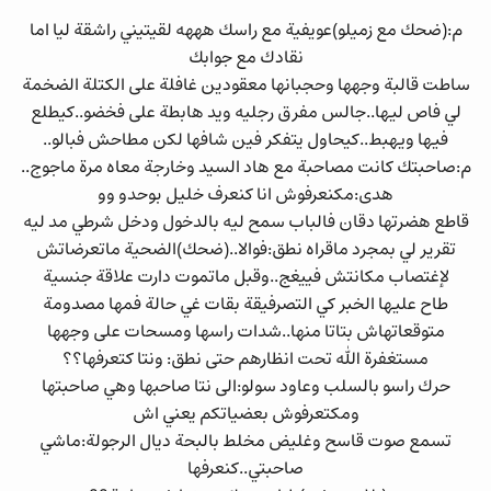
م:(ضحك مع زميلو)عويفية مع راسك هههه لقيتيني راشقة ليا اما
نقادك مع جوابك
ساطت قالبة وجهها وحجبانها معقودين غافلة على الكتلة الضخمة
لي فاص ليها..جالس مفرق رجليه ويد هابطة على فخضو..كيطلع
فيها ويهبط..كيحاول يتفكر فين شافها لكن مطاحش فبالو..
م:صاحبتك كانت مصاحبة مع هاد السيد وخارجة معاه مرة ماجوج..
هدى:مكنعرفوش انا كنعرف خليل بوحدو وو
قاطع هضرتها دقان فالباب سمح ليه بالدخول ودخل شرطي مد ليه
تقرير لي بمجرد ماقراه نطق:فوالا..(ضحك)الضحية ماتعرضاتش
لإغتصاب مكانتش فييغج..وقبل ماتموت دارت علاقة جنسية
طاح عليها الخبر كي التصرفيقة بقات غي حالة فمها مصدومة
متوقعاتهاش بتاتا منها..شدات راسها ومسحات على وجهها
مستغفرة الله تحت انظارهم حتى نطق: ونتا كتعرفها؟؟
حرك راسو بالسلب وعاود سولو:الى نتا صاحبها وهي صاحبتها
ومكتعرفوش بعضياتكم يعني اش
تسمع صوت قاسح وغليض مخلط بالبحة ديال الرجولة:ماشي
صاحبتي..كنعرفها