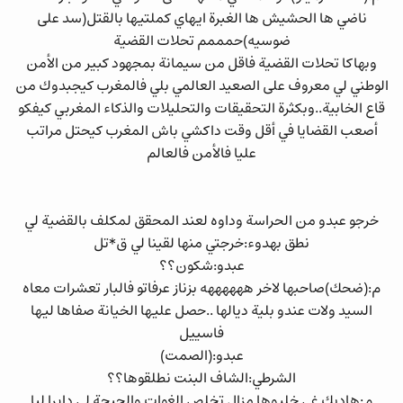
ناضي ها الحشيش ها الغبرة ايهاي كملتيها بالقتل(سد على
ضوسيه)حمممم تحلات القضية
وبهاكا تحلات القضية فاقل من سيمانة بمجهود كبير من الأمن
الوطني لي معروف على الصعيد العالمي بلي فالمغرب كيجبدوك من
قاع الخابية..وبكثرة التحقيقات والتحليلات والذكاء المغربي كيفكو
أصعب القضايا في أقل وقت داكشي باش المغرب كيحتل مراتب
عليا فالأمن فالعالم
خرجو عبدو من الحراسة وداوه لعند المحقق لمكلف بالقضية لي
نطق بهدوء:خرجتي منها لقينا لي ق*تل
عبدو:شكون؟؟
م:(ضحك)صاحبها لاخر ههههههه بزناز عرفاتو فالبار تعشرات معاه
السيد ولات عندو بلية ديالها ..حصل عليها الخيانة صفاها ليها
فاسييل
عبدو:(الصمت)
الشرطي:الشاف البنت نطلقوها؟؟
م:هاديك غي خليوها مزال تخلص الغوات والحيحة لي دايرا ليا