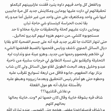
وبالفعل كل واحد فيهم داوه يتبرد فقنت عازلييينهم كيكملو
تحقيقاتهم لي دازت عليها يوماين ومكاينش جديد كل مرة جايبين
ليها شي واحد ومكتعرف على حتى واحد من غير خليل أما عبدو راه
بقا تحت الحراسة كيتسناو شي حاجة تبان
يوماين دازت عليهم كحلة والتحقيقات جارية مخلاو تا حد
مستجوبوه كلشي..من دمهم هزوه ليهم كيديرو تحاليل..
حتى لنهار الثالث جا تقرير جديد فيه أنه على جسم الضحية كانو بقايا
ديال السائل المنوي ناشف ويابس فلحمها بالضبط ففخضها الشيء
لي خلاهم يفحصوو رحمها من جديد..وهزو عينة منو وتدارت ليه
التحليلة وكيقلبو على نسبة التطابق لي خرجات سلبية من ناحية
عبدو وخليل وبعد البحث الطويل لقاو مول السائل ولي كان شاب
بزناز بهاد المفهوم..جابوه فاقل من اربعة تسوايع تقرقب عليه
وحطوه حتى هو أمام رئيس التحقيق وبعدما زيرووه وهبطو عليه
بالأسئلة عتارف أنه هو مول الفعلة
م:علاش قتلتيها؟؟
شاف فيه بشوفة خايبة وقال:كان خصها تم *وت..خاينة بحالها
بحالهم كلهم
م:(شاف فزميلو)خونا مفضي هخهه حتى الضوسي عندو تبارك الله