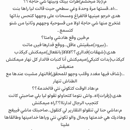
م:(بلا ميحشم)طرات بينك وبينها شي حاجة؟؟
..:اه..قستها مرة وحدة وغي سطحي حيت قالت ليا راها بنت
هدى خرجو عينيها فالفراغ ومسحات على وجهها كتحس بذاتها
غتخرج منها شي حاجة اولا من قسوحية وجههم وثانيا من شنو
كتسمع..
م:فين وقع هادشي وامتا؟
..(ببرود)مبقيتش عاقل..ووقع فدارها فين ماتت
هدى:(شهقات)فدااري؟؟لالالا(بانفعال)ميمكنش كيكذب
كيكذب(بدات كتبكي)ميميكنش أنا كنبات فالدار كل نهار ميمكنش
منعيقش
..:(شاف فيها مغدد وقلب وجهو للمحقق)فالنهار مشيت عندها مع
الطناش تنهار
م:هاد الوقت كتكوني نتي فالخدمة؟؟
هدى:(زفرات)اه..واش نتوما كتحاولو تقولو ليا بلي صاحبتي كانت
كتجيب الرجال لدارناا؟؟راه ميمكنش
م:ماشي حنا لي تنقولو التقارير لي كتقول..صاحبتك ماشي فييغج
وهاديك هي خدمتها وبحال والو تكوني نتي وياها خدامينها وطالقاها
علينا