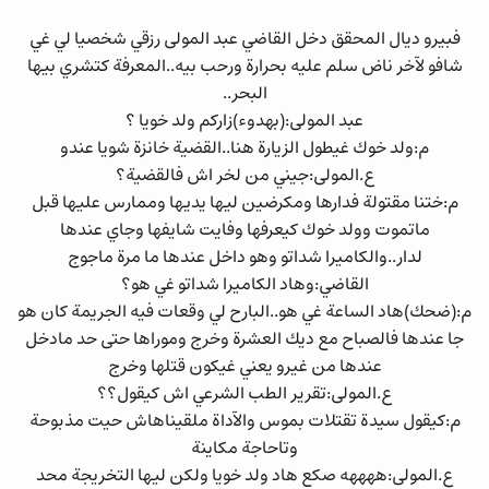
فبيرو ديال المحقق دخل القاضي عبد المولى رزقي شخصيا لي غي
شافو لآخر ناض سلم عليه بحرارة ورحب بيه..المعرفة كتشري بيها
البحر..
عبد المولى:(بهدوء)زاركم ولد خويا ؟
م:ولد خوك غيطول الزيارة هنا..القضية خانزة شويا عندو
ع.المولى:جيني من لخر اش فالقضية؟
م:ختنا مقتولة فدارها ومكرضين ليها يديها وممارس عليها قبل
ماتموت وولد خوك كيعرفها وفايت شايفها وجاي عندها
لدار..والكاميرا شداتو وهو داخل عندها ما مرة ماجوج
القاضي:وهاد الكاميرا شداتو غي هو؟
م:(ضحك)هاد الساعة غي هو..البارح لي وقعات فيه الجريمة كان هو
جا عندها فالصباح مع ديك العشرة وخرج وموراها حتى حد مادخل
عندها من غيرو يعني غيكون قتلها وخرج
ع.المولى:تقرير الطب الشرعي اش كيقول؟؟
م:كيقول سيدة تقتلات بموس والآداة ملقيناهاش حيت مذبوحة
وتاحاجة مكاينة
ع.المولى:ههههه صكع هاد ولد خويا ولكن ليها التخريجة محد