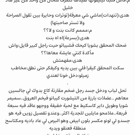
م:فاش قلبنا تيليفونها لقيناها كتعرف شحال من واحد من غير هاد
خليل
هدى:(تنهدات)ماشي شي معرفة(توترات وحايرة بين تقول الصراحة
ولا تستر صاحبتها)
م:مممم كانت بنت و لا؟؟
هدى:(بسرعة)اه اه بنت
ضحك المحقق بشويا كيحك فشيباتو حيت راجل كبير قايل:واش
مأكدة كنتي عايشة معاها؟؟
هدى:مفهمتش
سكت المحقق كيقرا فلي بين يديه وكيفكر حتى نطق:مخاطب
زميلو:دخل خونا لعندي
.
تحل لباب ودخل جسد رجل ضخم مقارنة كاع بدوك لي جالسين
معاهم ..عضلات بارزة من التيشورت كيبانو فيخم العروق..سميمر
شويا وطويل داير كاسكيط مع لحية خفيفة ووجهو عاقد فيه سبعة
فربعة..ملامحو مايلين للجدية اكثر..وعندو تفصيل زوين فيه هو
جسدو لي لونو مكسر بلون ابيض وهو البرص لي عاد باديه ومكتاسح
منطقة فعنقو ويديه