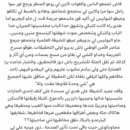
فاش تجمعو الناس والغوات كاين لي روعو المنظر ورجع لور سوا
راجل سوا مرا وكاين لي ستجمع شجاعتو..وهادو بالضبط لي تكلفو
وعيطو للبوليس لي أكيد فور ماسمعو جريمة قت. ل جاو كيجريو اما
هدى راه كانت كتبكي وتشهق حدا الباب مجلسينها الجيران حدا
الباب وكتبكي وتنخصص صوت شهقتها كيتسمع منين ومنين..
جاو البوليس لي بدورهم عيطو للشرطة العلمية وتجمعو جيمع
عناصر الأمن الوطني باش يديرو اولى التحقيقات..طوقو مسرح
الجريمة وخداو كلشي لي بغاو من مسح بصمات ومن أي آثار و
كذلك تم نقل الجثة للتشريح باش دوز فالتحقيق..والخبار شاعت برا
العمارة حتى ولى بنادم مكبوب عليهم وغي كيبعدو فيهم..تاحد
مافاهم وكلها كيلغي بلغاه لكن الحقيقة لي متافق عليها الجميع
هي "شي وحدة لقاوها مقت. ولة"
وقف عميد الشرطة على هدى لي مسندة على كتف إحدى الجارات
ملبسينها شالها وعينيها دايزين بالدموع..كتبقا رفيقتها فالسكن
وصاحبتها وعزيزة عندها ومعمرها شافت منها العيب ومنظرها وهي
هاكاك جثة وبعض أطرافها مقطعين ضرها فخاطرها..شفايفها
كيترعدو بالبكا..نطق مخاطبها:نتي صاحبتها؟؟
مجاوباتوش حيت باقي تحت تأثير الصدمة ..دور عينيه على لي