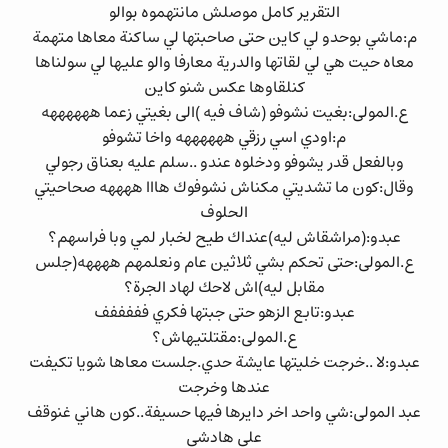
التقرير كامل موصلش مانتهموه بوالو
م:ماشي بوحدو لي كاين حتى صاحبتها لي ساكنة معاها متهمة
معاه حيت هي لي لقاتها والدرية معارفا والو عليها لي سولناها
كنلقاوها عكس شنو كاين
ع.المولى:بغيت نشوفو (شاف فيه )الى بغيتي زعما ههههههه
م:اودي اسي رزقي ههههههه واخا تشوفو
وبالفعل قدر يشوفو ودخلوه عندو ..سلم عليه بعناق رجولي
وقال:كون ما تشديتي مكناش نشوفوك هااا ههههه صحاحيتي
الحلوف
عبدو:(مراشقاش ليه)عنداك طيح لخبار لمي وبا فراسهم؟
ع.المولى:حتى تحكم بشي ثلاثين عام ونعلمهم ههههه(جلس
مقابل ليه)اش لاحك لهاد الجرة؟
عبدو:تابع الزهو حتى جبتها فكري فففففف
ع.المولى:مقتلتيهاش؟
عبدو:لا ..خرجت خليتها عايشة حدي.جلست معاها شويا تكيفت
عندها وخرجت
عبد المولى:شي واحد اخر دايرها فيها حسيفة..كون هاني غنوقف
على هادشي