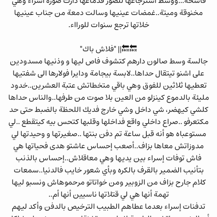
قاسحة...ووسط استرجاعها للصور فدماغها دازت صورة اسراء وهي
مخنوقة وميتة..غمضات عينيها وسالت دمعة من جناب عينيها
خلاتها ترجع سنوات للورااء.
🔙🔙|| "فلاش باك"
جالسة وسط صالون دارهم كتشوف فاص ليها و وذنيها مسدودين
على اشنو تيتقال حداها..لابسة بيجامة ودايرا فولارها الى شفتيها
تعطيها ثلاثين للفوق وهي باقي متخطاتش عتبة العشرين..خدود
مليئة بالدموع كينزلو من العين بلا صوت من طرفها..والناس حداها
كلشي كيهضر، شي داخل وشي خارج فديك اللحظة بالضبط حتى حد
مكتعرفو ..صراع داخلي واقع فداخلها وقلبها كتحس بيه كيتقطع ..لي
مستوعباه هو أنه قبل ساعة تم دفن بنتها ..صغيرتها و وحيدتها لي
مدوزاتش معاها بزاف..أصعب إحساس عاشتو هدى فحياتها هي
فاش توفات إسراء بين يديها وهي معاقلاش..إحساس بالذنب
بتأنيب الضمير بالقرف بالكره وبأي شعور خايب فالدنيا..سمعات
كلام جارح بزاف من الزوبير ومن خواتاتو مرحموهاش ونسبو ليها
تهمة أنها هي لي قتلاتها ناسيين أنها أم..
تدفنات إسراء بعدما عطاهم الطبيب الترخيص بالدفن وأكد ليهم