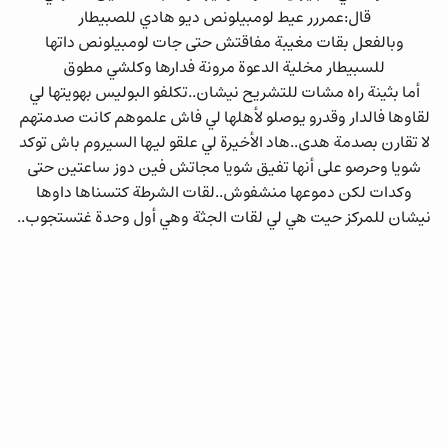
قال:عمررر عيط لومبيلونص ديو هادي للصبيطار
وبالفعل بقات مغيبة مفاقتش حتى جات لومبيلونص داتها
للسبيطار مخلية الدعوة مرونة فدارها وكلشي مطوق
أما بثينة راه مشات للتشريح نيشان..تكلفو البوليس بهويتها لي
لقاوها فالدار وقدرو يوصلو لأهلها لي فاش علموهم كانت صدمتهم
لا تقارن بصدمة هدى..هاد الأخيرة لي علقو ليها السيروم باش توكد
شويا وحرصو على أنها تفيق شويا مجاتش فين دوز ساعتين حتى
وكدات لكن دموعها منشفوش..لقات الشرطة كتسناها داوها
نيشان للمركز حيت هي لي لقات الجثة وهي أول وحدة غتستجوب..