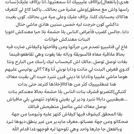
هدى:(بانفعال)بزااااف علييييك انا سمعتيها..انا بزاااف عليك(نسات
راسها واش مع محقق)وعلى عشرة من بحالك...ياكما كاع لي كتعرف
هاكاك يحسابك كلنا. بزااف عليك وعلى مية من بحالك. كون بغيت
داكشي كون خرجت ليه خمس سنين هادي ماشي حتال
دابا..جالس كضرب فأعراض الناس بلا حشمة بلا حيا معندكش اخويا
البنات معندكش خواتات
غاع لي فتلبيرو تصدم من جرأتها ومن وقاحتها وكيفاش ضارت فيه
بحالا ملاقية معاه فالسويقة وياله بغا يغوت وهي تقاطعو:فينما
بغات توصل توصل..مالك اش كيحساب ليك راسك من البارح ونتا
كدوي فعرض البنت لي ماتت ودابا نوبتي أنا ولا؟؟الى بوليسي عليهم
هوما ماشي عليييا وتادابا غا ديني فين نتبرد حيت الى بقيت معاك
هنا غنطلييييك كثر من هاكااا(خلاها كترعد حتى بدات
كتبكي)كتضربو فشرف بنات الناس بلا حشمة بحالا معندكم بنات
...هبطنييي دابااا نتبرد ودير لي بغيتي وتعاود تتهمني بلي مافياش
نوصل معاك لشي مااصل متطيحش فبالك
بقا المحقق كيشوف فيها كيفاش كتهز عليه وتبومبا من جهة
ضحكاتو ومن جهة عصباتو..معرف مايدير من غير ينطق:ديوها تبرد
وبالفعل جا جارها واحد وهي تلوحها ليه فوجهو:غدا قدام الله