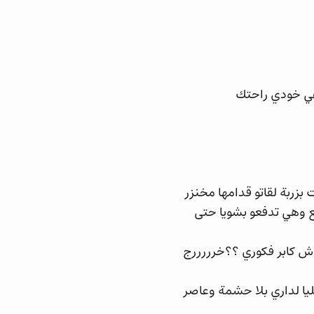
غي خودي راحتك
زربة لقاتو قدامها مخنزر
طع وهي تدفعو بشويا حتى
اش كابر فكوري ؟؟خرررررج
ا لداري بلا حشمة وعاصر