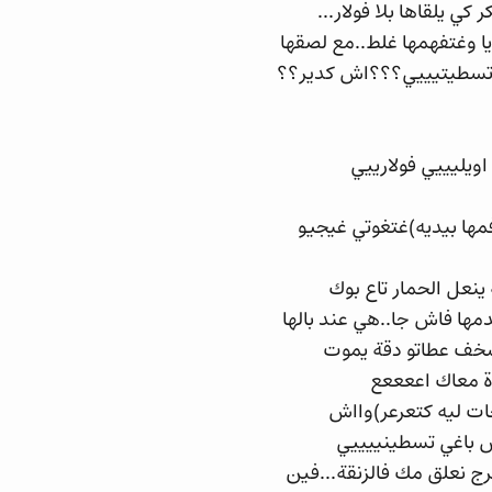
ي يلقاها بلا فولار...
ايا وغتفهمها غلط..مع لصقها
اش تسطيتيييي؟؟؟اش كدير؟؟
يليييي فولارييي
ها بيديه)غتغوتي غيجيو
نعل الحمار تاع بوك
مها فاش جا..هي عند بالها
سخف عطاتو دقة يموت
ة معاك اععععع
ات ليه كتعرعر)وااش
ش باغي تسطينييييي
ج نعلق مك فالزنقة...فين