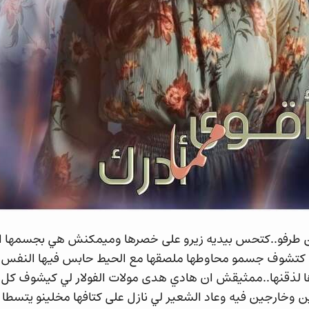
 طرفو..كتحس بيديه زيرو على خصرها وميمكنش هي بجسمها
 كتشوف جسمو محاوطها ملصقها مع الحيط حابس فيها النفس و
 لذقنها..ممثيقش ان هادي هدى مولات الفولار لي كيشوف كل نه
ين وخارجين فيه وعاد الشعير لي نازل على كتافها مخلينو يتسط