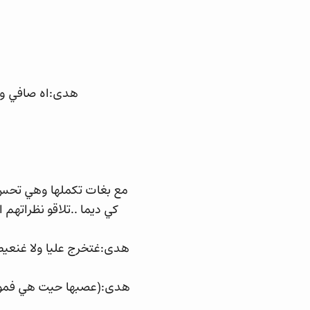
هدى:اه صافي وا
مع بغات تكملها وهي تحس ب
كي ديما ..تلاقو نظراتهم
هدى:غتخرج عليا ولا غنعيط
هدى:(عصبها حيت هي فموضو