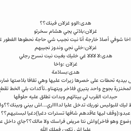
هدى:الوو غزلان فينك؟؟
غزلان:بلاتي يجي هشام سخرتو
خا شوفي أصلا خارجة أنا نيت نجيب شي حاجة نحطوها الفطور 
غزلان:خلي نجي وندوز نجيبهم
هدى:لا لالالا غي خليك بغيت نيت نسرح رجلي
غزلان :واخا
هدى:بسلامة
يديه تحطات على خصرها زيرات عليها وهي تفافا بلاصتها ضارت ب
 المخنزرة بجوج واحد يتيري فلاخر ويتهناو..تأكدات بلي الخط تق
حيدات القرب لي بيناتهم وبدات تطلق عليه حلوقها
 ليك للبوليس نوريك تدخل عليا لدااااري...اش بيني وبينك؟؟و
عبدو:(وقف ليها عاقدهم شافها تسترات دغيا)دغيا لبستيهم؟؟
ع وهو فاخر)واش نتا مريض فراسك ولا مالك؟؟جاي داخل علي
عليا اش تكون فملك الله