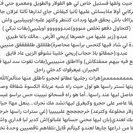
ر حيت ولفها فستيل خاص لي هو الفولار والطويل ومعمرو حتى فكر ك
لركابي أولا ملابساش عليها ثانيا كيفاش جاي لدارها ثالثا غزلان ج
بزااف باش يحقق فيها وبدات كتنطر وكتهز عليه:اويييلييي و
(كتحاول دفعو تخلص منووو)عبدوووووو اويلييي(بغات تبكي )
عبدو:(زير عليها من خصرها )ريحي الأرض ..مالك باغا طيري
ة لي شاد فيها كتحس براسها محاصرة)طللللق طلققققق منييي او
عبدو:(حمقاتو بلا حجاب)ريحي خلينا نشوفو الزين عاد فايق
ع فيه بيهم ممفتكاش) واااطلق منييييي(بغات تغوت سد ليها فم
الجيران غيعرفوك كدخلي راجل
ممممممممم(هزات رجليها عطاتو لحجرو تاطلق منها متألم)الله ي
يتها تستر راسها هو لول حيت راه شبه عريانة الكسوة شفافة وصد
حاصل ليها عند راسها..أما هو راه قسحاتو نيييت حس براسو غي
ا عاصر على حجرو وكيغرق ليها:نشد مك نحرك...ينعل مهاا حيا
لار مخلوعة وكترعد) خرججججج عليييييا (غي سترات راسها خرج
عندي(بان ليها محني حسابها غلباتو)اش كدير ليا فداري وا
من ذراعها جارها لعندو كيتألم قايل:نلقاهم ناقصيين وحدة نخر