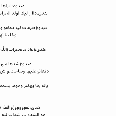
عبدو:دايراها
هدى:دااار ليك اولد الحر
عبدو:(صرعات ليه دماغو و
وخلينا ن
هدى:(عاد ماصعرات)الله ي
عبدو:(شدها من وج
دفعاتو عليها وصاحت:واش م
ياله بغا يهضر وهوما يسم
هدى:تفووووو(واقفة كتف
هو الشدة لي شدات ليه يد