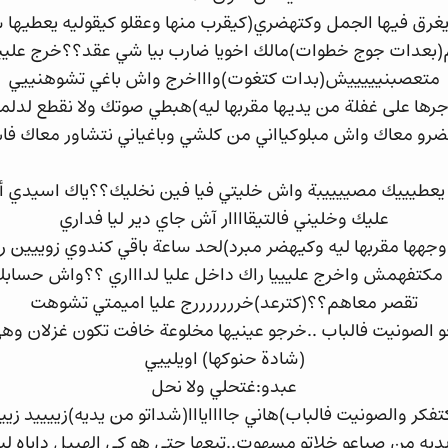
 يغرق فيها الجمل وكتهضري(كيقرب منها وعقلو كيقوليه يعطيها 
ام(بعدات جوج خطوات)مالك اخويا ضارب بيا شي عقد؟؟خرج عليييي
متعصبنيييييش(بدات كتغوت)واااخرج واش باغي تشوهنييي
جرها على غفلة من يديها مقربها ليه)هبطي صوتك ولا نقطع لدل
هضرو معاك واش مبلوكيااني من كلشي وباغياني نتشاور معاك فا
عطيييك مصييييبة واش خليتي فيا فين نخليك؟؟ياك اسيدي أنا 
عليك وخليني فالتيقاااار آش جاي دير ليا فداري
هها مقربها ليه وكيهضر مبرد)لحد ساعة باقي كندوي زوييين ر
كتفهمش واخرج عليييا راك داخل عليا لداااري ؟؟واش حسابك 
تقصر معاهم؟؟(كترعد)خرررررررج عليا اميمتي تشوهت
عو الصونيت فالباب ..خرجو عينيها مخلوعة خافت تكون غزلان و
(شادة حنوكها) اويلييي
عبدو:غتحلي ولا نحل
كر والصونيت فالباب)هاني جاااايااا(شداتو من يديه)زييييد زي
يه من صباعو خلاتو مسهوت..تبعها حتى هو كي الهبيل داياه لب