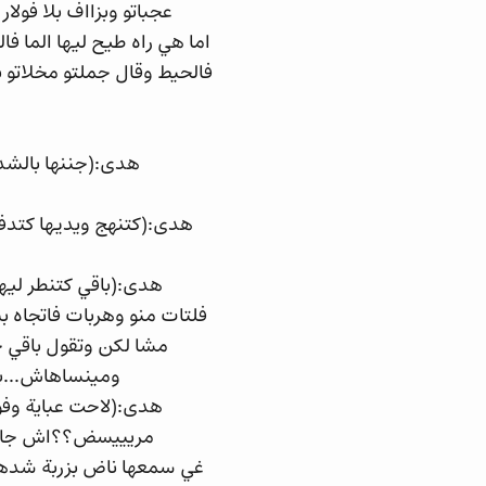
عجباتو وبزااف بلا فولا
اما هي راه طيح ليها الما فا
فالحيط وقال جملتو مخلاتو 
هدى:(جننها بالشد
هدى:(كتنهج ويديها كتدف
هدى:(باقي كتنطر ليه
فلتات منو وهربات فاتجاه ب
مشا لكن وتقول باقي 
ومينساهاش...بق
هدى:(لاحت عباية وفو
مريييسض؟؟اش جابك ل
غي سمعها ناض بزربة شدها 