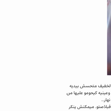
 الخفيف متحسش بيديه
عينيه كيحومو عليها من
ار..
ا فبلاصتو. ميمكنش ينكر