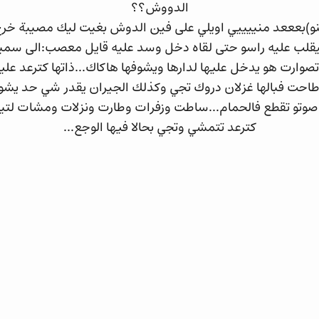
الدووش؟؟
و)بعععد منييييي اويلي على فين الدوش بغيت ليك مصيبة خرج 
قلب عليه راسو حتى لقاه دخل وسد عليه قايل معصب:الى سميت
تصوارت هو يدخل عليها لدارها ويشوفها هاكاك...ذاتها كترعد علي
.طاحت فبالها غزلان دروك تجي وكذلك الجيران يقدر شي حد يش
وصوتو تقطع فالحمام...ساطت وزفرات وطارت ونزلات ومشات لتيل
كترعد تتمشي وتجي بحالا فيها الوجع...