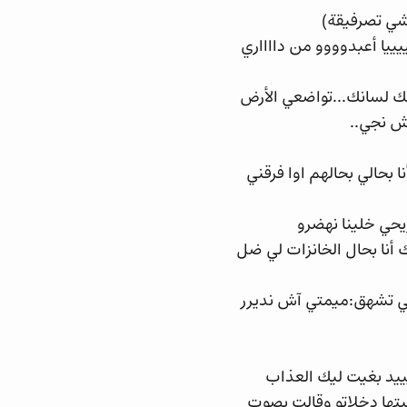
شي تصرفيقة)
يا أعبدوووو من دااااري
مك لسانك...تواضعي الأرض
ش نجي..
بحالي بحالهم اوا فرقني
يحي خلينا نهضرو
أنا بحال الخانزات لي ضل
هي تشهق:ميمتي آش نديرر
يييد بغيت ليك العذاب
يتها دخلاتو وقالت بصوت