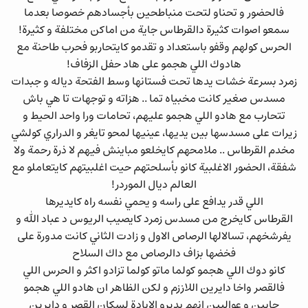
فالحضور و تحناو لتحت منباطحين بأجسادهم خصوصا بعدما
سمعو اصوات كثيرة دالقرطاس جاية من اماكن مختلفة و كثيرة!
الحرس كولهم وقفو باستعداد و تقدمو كايتحاربو فحرب طاحنة مع
هادوك اللي هجمو على هاد حفل الزفاف!
زمرد بسرعة خشات يدها تحت فستانها وسط الفتحة دياله و جبدات
مسدس صغير كانت مخبياه تما .. هزاته و توجهات تا هي باش
تتحارب مع هادو اللي هجمو عليهم، تحامات ورا واحد الحيط و
زيرات على مسدسها بين يديها، عينيها لمحو تايغر و الدراري كولشي
مخدم القرطاس .. ملامحهم كايخلعو مباينش فيهم لا ذرة رحمة ولا
شفقة، الحضور الاغلبية كانو بأسلحتهم حيت اغلبيتهم كايتعاملو مع
العالم ديال الموردر!
اللي قدر يدافع على راسه و يحمي نفسه راه كايديرها
القرطاس كايخرج من مسدس زمرد كايصيب الريوس د عباد الله و
يفرشخهم، تسالالها الرصاص الاول و زادت الثاني كانت مدورة على
فخضها بزاف دالرصاص مع داك السلاح
كانو دوك اللي هجمو كولما ماتو كولما تزادو اكثر و الحرس اللي
فالقصر واخا دايرين اللاززم و لكن الظاهر ان هادو اللي هجمو
جايين و عواليين انهم يديرو الابادة لسكان القصر و دايرين