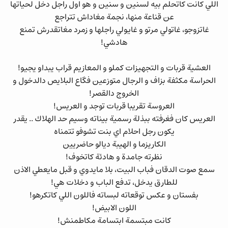
اللي كانت كاتحلم بيه لسنين و سنين و هو اول راجل دخل لحياتها
عن قناعة منها، نجمة مغاداش تتراجع
غاتزوجو، غاتولي مرتو و غايولي راجلها و زمرد مغاتقدرش تمنع
هادشي!
العشية قربات و التجهيزات كملو و المعازيم قراب يبداو يجيو!
الحراسة مكثفة بزاف و الرجال متوزعين فگاع البلايص دالدخول و
الخروج دالقصر!
العروسة تقريبا قربات توجد و العريس!
العريس كان فغرفته ببذلة رسمية بيناته وسيم حد الهلاك .. يقدر
يكون رجل احلام اي بنت تشوفو تتمناه
الكاريزما و الهيبة ديالو حاضريين
نظرته جامدة و هادئة كاتخوف!
سمع صوت الدقان فباب البيت، بلا مايدوي و قبل مايعطي الاذن
للطارق يدخل، تدفع الباب و دخلات هي!
بفستان و عكس توقعاته لبساته فاللون اللي كاتكرهو!
اللون الابيض!
كانت مبتسمة ابتسامة مكاطمنش!