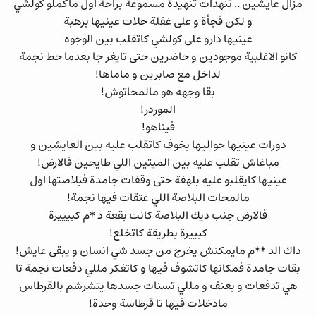
مزال عايشين .. تنهدات تنهيدة مسموعة براحة اول ماكملو كولشي
و لكن فجأة و على غفلة حلات عينيها برهبة
عينيها دارو على كولشي كاتقلب بين الوجوه
كانو الاغلبية موجودين و حاضرين حتى تايغر جا بعدما حط نجمة
لداخل مع صابرين و ماماها!
بقا وجهه هو مالمحاتوش!
الموردر!
فيناهو!
دورات عينيها حواليها بخوف كاتقلب عليه بين العايشين و
مباغاش تقلب عليه بين الميتين اللي طايحين فالارض!
عينيها كايقلبو عليه بلهفة حتى وقفات جامدة فبلاصتها اول
مالمحات البلاصة اللي عتقات فيها نجمة!
فالارض جنب ديك البلاصة كانت بقعة د *م كبيييرة
كبييرة بطريقة كاتخلع!
داك الد **م مايمكنش يخرج من جسد شي انسان و يبقى عايش!
بقات جامدة فمكانها كاتشوف فيها و كاتفكر مللي دفعات نجمة تا
هي تدفعات و بعنف و مللي تسنات جسدها يتشرشم بالقرطاس
مادخلات فيها تا قرطاسة وحدة!