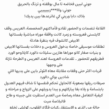
جوني لبين فخاضه تا مال بوقفته و تزنگ بالحريق
جوني: وااا***زبيييييي
بلاك: دابا وريني كي غاترعدها بين يديك!
القاعة تنضمات و الحضور تقادو فأماكنهم المخصصة، العريس وقف
كايتسنى فعروسته و زمرد كانت واقفة موراه مباشرة بفستانها
الابيض كاتشوف فيه بنظرة هادئة
تطلقات موسيقى خاصة بدخول العروس و دخلات بفستانها الابيض
و بنيات صغار كانو موراها هازين سليلات دالورد كايلاوحو الورد
فطريقهم للحضور .. تقدمات العروسة لعند العريس و الطرحة نازلة
على وجهها
قربات اكثر حتى وقفات مقابلة معاه الثوثر باين على يديها اللي
شادين بوكي دالورد
صرطات ريقها بصعوبة كاتحاول تحكم فنفسها تا شاف فيهم العدول
بابتسامة و يلاه بغا يباركلهم و يبدا يدويلهم على الزواج و مراحله و
كيفية التعامل معاه رصاصة من العدم استقرت على جبينه و طاح
فالبلاصة ميت
حالة من الذعر و الاستنفار ركبات فگاع القلوب، كولشي تخلع