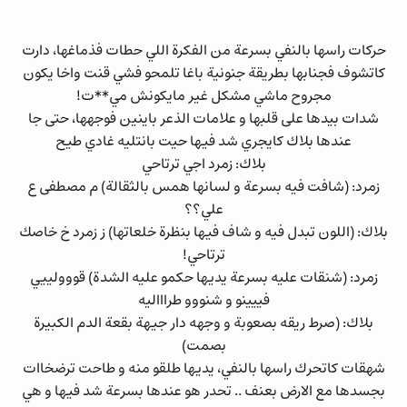
حركات راسها بالنفي بسرعة من الفكرة اللي حطات فذماغها، دارت
كاتشوف فجنابها بطريقة جنونية باغا تلمحو فشي قنت واخا يكون
مجروح ماشي مشكل غير مايكونش مي**ت!
شدات بيدها على قلبها و علامات الذعر باينين فوجهها، حتى جا
عندها بلاك كايجري شد فيها حيت بانتليه غادي طيح
بلاك: زمرد اجي ترتاحي
زمرد: (شافت فيه بسرعة و لسانها همس بالثقالة) م مصطفى ع
علي؟؟
بلاك: (اللون تبدل فيه و شاف فيها بنظرة خلعاتها) ز زمرد خ خاصك
ترتاحي!
زمرد: (شنقات عليه بسرعة يديها حكمو عليه الشدة) قووولييي
فييينو و شنووو طراااليه
بلاك: (صرط ريقه بصعوبة و وجهه دار جيهة بقعة الدم الكبيرة
بصمت)
شهقات كاتحرك راسها بالنفي، يديها طلقو منه و طاحت ترضخاات
بجسدها مع الارض بعنف .. تحدر هو عندها بسرعة شد فيها و هي