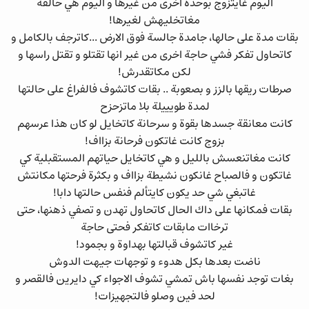
اليوم غايتزوج بوحدة اخرى من غيرها و اليوم هي حالفة
مغاتخليهش لغيرها!
بقات مدة على حالها، جامدة جالسة فوق الارض ...كاترجف بالكامل و
كاتحاول تفكر فشي حاجة اخرى من غير انها تقتلو و تقتل راسها و
لكن مكاتقدرش!
صرطات ريقها بالزز و بصعوبة .. بقات كاتشوف فالفراغ على حالتها
لمدة طويييلة بلا ماتزحزح
كانت معانقة جسدها بقوة و سرحانة كاتخايل لو كان هذا عرسهم
بزوج كانت غاتكون فرحانة بزااف!
كانت مغاتنعسش بالليل و هي كاتخايل حياتهم المستقبلية كي
غاتكون و فالصباح غانكون نشيطة بزااف و بكثرة فرحتها مكانتش
غاتبغي شي حد يكون كايتألم فنفس حالتها دابا!
بقات فمكانها على داك الحال كاتحاول تهدن و تصفي ذهنها، حتى
ترخاات مابقات كاتفكر فحتى حاجة
غير كاتشوف قبالتها بهداوة و بجمود!
ناضت بعدها بكل هدوء و توجهات جيهت الدوش
بغات توجد نفسها باش تمشي تشوف الاجواء كي دايرين فالقصر و
لحد فين وصلو فالتجهيزات!