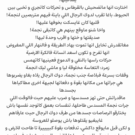
يساليلها!
اختارت انها ماتضحيش بالقرطاس و تحركات كاتجري و تخبى بين
الحيوط، باغا تقرب لدوك الرجال اللي باينة فيهم متربصين لنجمة!
قلبها كان غايسكت بخوفها عليها!
واخا شنو ماوقع بينهم هي كاتبقى نجمة!
صديقتها و ختها و اقرب وحدة ليها!
مغاتقدرش تخايل انها تموت بهاد الطريقة و فالنهار اللي المفروض
انها تفرح و تكون اسعد انسانة فالكرة الارضية
حركات راسها بالنفي و الدموع فعينيها كاتهمس
زمرد: التعاسة مخلوقة ليا و ماشي ليك انجمة
وقفات بسرعة فبلاصة جنب نجمة، دوك الرجال يلاه بغاو يضربوها
هي جراتها من مكانها بقوة و دفعاتها لجيهة اخرى مطاكياها
بجسدها
ماقدراتش حتى تهز مسدسها و ضرب عليهم حيت فالوقت اللي
جرات نجمة المسدس طاحلها، تنفسات بعمق كاتوجد نفسها باش
يختارقو الرصاصات جسدها من طرف دوك الرجال حيت عارفاهم
غايبغيو يقتلوها باش يوصلو للعروسة
و لكن قبل مايوقع داكشي، تدفعات بقوة كبييييرة تا طاحت للارض و