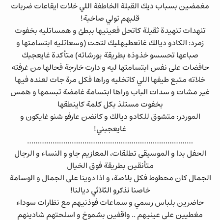
مغمضين بسباب ديك القبلة الخاطفة اللي خلات ايقاعات ضربات
قلبهم تولي صاخبة!
تنهدات تنهيدة ثقيلة كاتحل فعينيها ببطئ و همساتليه بخفوت
زمرد: الكادو ديالك غانعطيهليك لتحت (وسعاتليه ابتسامتها و
صباعها تحسسو خذوذه بطريقة بورشاته) متأكدة غايعجبك
حافضات على نفس ابتسامتها ليه و دارت خارجة فحالها من غرفته
خلاته متبع طيفها اللي كاتخليه وراها فكل مرة جات لعنده فيها
غير مشات و سدات الباب وراها ابتسامة غامضة تبسمها و همس
بخفوت مستلذ بكل كلمة كاينطقها
الموردر: متشوق للكادو ديالك و كانضن عارفو شنو غايكون و
غايعجبني!
……………………………………………………………………
الحفل بدا و الموسيقى تطلقات، المعازيم جاو و النساء و الرجال
متأنقين بطريقة فوق الخيال
الجمال كان محطوط فكل بلاصة، و اذا دوينا على الجمال و الوسامة
خاصنا نذكرو الثلاثي ديالنا!
حاضرين بلباس رسمي و سماعات فوذنيهم مع نظارات سوداء
مغطيين على عينيهم .. واقفين بشموخ و اسلحتهم شادينهم