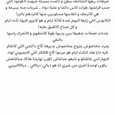
صرطات ريقها الشاحف ببطئ و ناضت بسرعة جيهت الكومود اللي
جنب فراشها، هزات كاس دالما و علبة دواء .. شربات منه بسرعة و
هي كاترجف و انفاسها مسلوبين منها كاتردهم بالزز!
الكابوس اللي زارها اليوم عنده ثلاثة ايام و هو كايزور فيها، ثلث ايام
و كل صباح كاتفيق عليه!
شدات خصلات شعرها بين يديها بقوة كاتنتفهم و كاتحرك راسها
بالنفي
زمرد: مخاصوش يتزوج مخاصوش يديرها، گاع داكشي اللي كانفكر
فيه دابا هاد الثلث ايام هو عرسو! گاع الافكار اللي كايجيوني لهاد
النهار انني غانقتلو و نتبعو، مباغاش تكون نهايتنا هاكا، مباغاهش
يكون لوحدة اخرى من غيري انا هو ديالي، ديااالي .. دياااااليييي