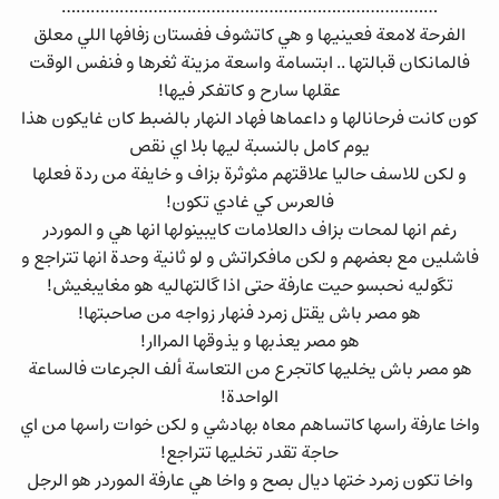
……………………………………………………………………
الفرحة لامعة فعينيها و هي كاتشوف ففستان زفافها اللي معلق
فالمانكان قبالتها .. ابتسامة واسعة مزينة ثغرها و فنفس الوقت
عقلها سارح و كاتفكر فيها!
كون كانت فرحانالها و داعماها فهاد النهار بالضبط كان غايكون هذا
يوم كامل بالنسبة ليها بلا اي نقص
و لكن للاسف حاليا علاقتهم مثوثرة بزاف و خايفة من ردة فعلها
فالعرس كي غادي تكون!
رغم انها لمحات بزاف دالعلامات كايبينولها انها هي و الموردر
فاشلين مع بعضهم و لكن مافكراتش و لو ثانية وحدة انها تتراجع و
تگوليه نحبسو حيت عارفة حتى اذا گالتهاليه هو مغايبغيش!
هو مصر باش يقتل زمرد فنهار زواجه من صاحبتها!
هو مصر يعذبها و يذوقها المراار!
هو مصر باش يخليها كاتجرع من التعاسة ألف الجرعات فالساعة
الواحدة!
واخا عارفة راسها كاتساهم معاه بهادشي و لكن خوات راسها من اي
حاجة تقدر تخليها تتراجع!
واخا تكون زمرد ختها ديال بصح و واخا هي عارفة الموردر هو الرجل