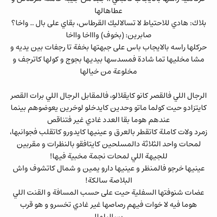
عطاهالها
بلاك: هادي للاحتياط لا تسالاليك القرطاس، بقاي على بال .. واخا؟
صابرين: (بخوف) واااخا وااخا
حركلها راسه بالايجاب باس على جبهتها بخفة تا رجفات بين يديه و
مشا مخليها تما شادة فمسدسها بيديها بجوج و كولها كاترجف و
مخلوعة من خيالها
الرجال اللي فالقصر كانو كايقلالو، فالمقابل الرجال اللي برات القصر
كايتزادو حيت كولما ماتو وحدين كايدخلو لوخرين يعوضوهم بينما
عندهم هوما بقا العدد غادي غير فتناقص
زمرد ولات كاملة كاتقطر بالعرق و عينيها كايدورو كاتقلب فجوانبها،
لمحات واحد الثلاثة دالمسلحين كايتافقو بالنظرات و مقربين
للجيهة اللي لمحات نجمة مخبية فيها!
عينيها خرجو فالمنظر و عينيها دارو يمين و شمال كاتشوف واش
البلاصة سالكة!
عضات شنوفتها السفلية حيت على حسب المسافة و القنت اللي
هوما فيه لا خوات فيهم رصاصها غير غادي تخسرو و هو قرب