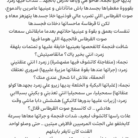
يديها جرو نجمة، طاحو هي وياها للارض بالجهد .. شدات فيها زمرد
بقوووة مغطياها بجسدها باش ماتآذاش و عينيها عامرين بالدموع،
صوت القرطاس اللي تضرب عالي فوذنيها خلا جسدها يتهزهز معاه و
لكن تا قرطاسة ماحساتها دخلات فجسدها
تنفسات بعمق و بقوة و عينيها حلاتهم بعدما مابقاتش سمعات
صوت القرطاس فالجيهة اللي هوما فيها
شافت فنجمة كاتفحصها بعينيها خايفة عليها و تمتمات بلهفة
زمرد: انتي بخير ياك؟ ماتقاصيتيش؟
نجمة: (متفاجئة كاتشوف فيها مضهشرة) ز زمرد ا انتي عتقتيني
زمرد: (جراتها عندها بقوة عنقاتها مزيرة علييها) ضروري نعتقك
ألحمقة، علاش انا شحال عندي منك؟
نجمة: (غلباتها البكية و الخلعة يديها زيرو علي زمرد بجهدها كولو
عنقاتها) سمحيليا، س سمحيليا انتي تعذبتي و بكيتي بسبااابي
زمرد: (زيرات عليها بدورها كاتبكي) هششش دابا ماشي وقت
هادشي .. ك كانسمع صوت القرطاس قلال؟
علات راسها كاتشوف لبعيد، شدات فنجمة و جراتها معاها بسرعة
كايخلفو على الجثت المرميين فالارض ميتين .. حتى وصلو لواحد
القنت كان تايغر باينلهم