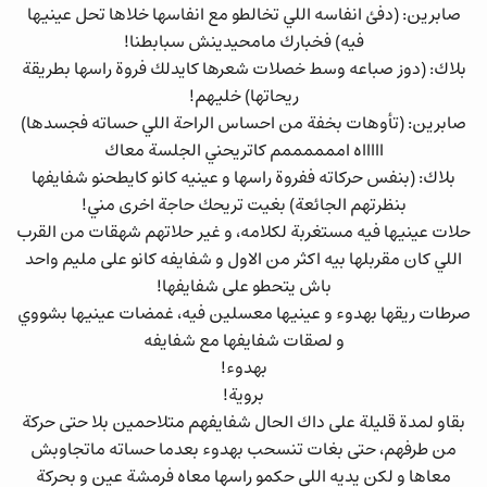
صابرين: (دفئ انفاسه اللي تخالطو مع انفاسها خلاها تحل عينيها
فيه) فخبارك مامحيدينش سبابطنا!
بلاك: (دوز صباعه وسط خصلات شعرها كايدلك فروة راسها بطريقة
ريحاتها) خليهم!
صابرين: (تأوهات بخفة من احساس الراحة اللي حساته فجسدها)
اااااه اممممممم كاتريحني الجلسة معاك
بلاك: (بنفس حركاته ففروة راسها و عينيه كانو كايطحنو شفايفها
بنظرتهم الجائعة) بغيت تريحك حاجة اخرى مني!
حلات عينيها فيه مستغربة لكلامه، و غير حلاتهم شهقات من القرب
اللي كان مقربلها بيه اكثر من الاول و شفايفه كانو على مليم واحد
باش يتحطو على شفايفها!
صرطات ريقها بهدوء و عينيها معسلين فيه، غمضات عينيها بشووي
و لصقات شفايفها مع شفايفه
بهدوء!
بروية!
بقاو لمدة قليلة على داك الحال شفايفهم متلاحمين بلا حتى حركة
من طرفهم، حتى بغات تنسحب بهدوء بعدما حساته ماتجاوبش
معاها و لكن يديه اللي حكمو راسها معاه فرمشة عين و بحركة