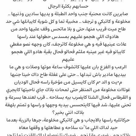
حسابهم بكثرة الرجال
صابرين كانت محنية جنب واحد الطبلة و يديها سادين وذنيها ..
مخلوعة و كاتبكي و ترجف .. مخبية تما و كل شوية كايبانلها شي حد
طاح ميت قريب منها، حتى و بلا ماتحس وقف عليها واحد من
هادوك اللي هجمو عليهم بمسدس حطولها عند راسها
علات عينيها فيه و هي مخلوعة كاترجف، كان وجهه نصو مغطي
كايبانو فيه غير عينيه ملثم فحالو فحال بقية هادو اللي هجمو
عليهم
الرعب و الفزع بان عليها كاتشوف ساعة موتها وصلات و هي ما
بيديها مادير باش تبدلها .. حتى على غفلة طاح داك خينا جنبها
م•يت و الد •م كان كايسيل من مؤخرة راسه فحال الوديان
غوتاات مخلوعة من المنظر حتى لمحات بلاك جاي ناحيتها كايجري
و القرطاس فحال الشتا كايضرب بيه بسلاحه .. قرب لعندها بسرعة و
تحنى عليها، شد فيها كايتحسس بيديه وجهها و راسها و تمتم بلهفة
بلاك: انتي بخير؟
حركاتليه راسها بالايجاب و هي كاتبكي مخلوعة، جرها بالزربة بعدما
حيد لداك اللي ما°ت سلاحه و عطاهلها و وقفها معاه
بلاك: حمي ضهري وانا نحمي ضهرك تا نوصلو لداك القنت تما تا حد