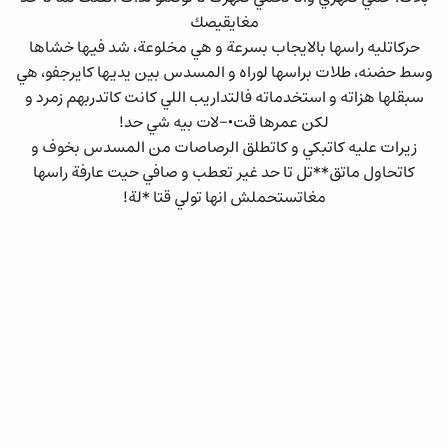
مغايقيصك
حركاتليه راسها بالايجاب بسرعة و هي مخلوعة، شد فيها خشاها
وسط حضنه، طلات براسها لوراه و المسدس بين يديها كايرجفو، هي
سبقلها هزاته و استخدماته فالتداريب اللي كانت كاتدربهم زمرد و
لكن عمرها قت•-لات بيه شي حد!
زيرات عليه كاتبكي و كاتطلق الرصاصات من المسدس بخوف و
كاتحاول ماتق**تل تا حد غير تعطب و صافي حيت عارفة راسها
مغاتستحملش انها تولي قتا *لة!