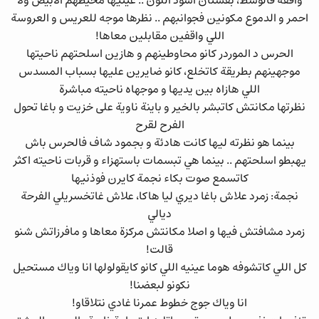
واقفة فالوسط، بفستان أسود اللون .. عينيها محيطهم الابيض ولا
احمر و الدموع مكونين فجوانبهم .. نظرها موجه للعريس و العروسة
اللي واقفين مقابلين معاها!
الحرس د الموردر كانو محاوطينهم و هازين اسلحتهم ناحيتها
موجهينهم بطريقة كاتخلع، كانو ضايرين عليها بسباب المسدس
اللي هازاه بين يديها و موجهاه ناحيته مباشرة
نظرتها مكانتش كاتبشر بالخير و باينة ناوية على خزيت و باغا تحول
الفرح لقرح
بينما هو نظرته ليها كانت هادئة و بجمود شاف فالحرس باش
يهبطو اسلحتهم .. بينما هي تبسمات باستهزاء و قربات ناحيته اكثر
كاتسمع صوت بكاء نجمة كايرن فوذنيها
نجمة: زمرد علاش باغا ديري ليا هاكا، علاش غاتخسريلي الفرحة
ديالي
زمرد مشافتش فيها و اصلا مكانتش مركزة معاها و مافرزاتش شنو
قالت!
كل اللي كاتشوفه هوما عينيه اللي كانو كايقولولها انا وياك مستحيل
نكونو لبعضنا!
انا وياك جوج خطوط عمرنا غادي نتلاقاو!