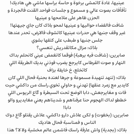
عينيها، غادة كاتمشى برخوة و حاسة براسها ماشي هي هاديك!
تأفأفات بصوت عالي و مسموع و جلسات فواحد القنت فالجردة و
الحزن ظاهر على ملامحها و عينيها
شافت فالفضاء حواليها و عينيها لمحو بلاك كان جاي جيهتها!
غير وقف جنبها هي حدرات عينيها كاتشوف فالارض، تحدر عندها
جلس جنبها و طبطب على كتفها بشوي
بلاك: مزال مكاتقدريش تنعسي؟
صابرين: (شافت فيه برهبة) فوقما كانغمض عيني كانحلم بداك
النهار و صوت القرطاس كايرجع يضرب فوذني بديك الطريقة اللي
كاتخلع، خ خايفة بزاف
بلاك: (تنهد تنهيدة مسموعة و جرها لعنده بحنية فحال اللي كان
كايدير مع زمرد عنقها) تهدني و حاولي تخوي راسك من داكشي حيت
فات و مغايرجعش، دابا الوضع تحت السيطرة و گاع الريوس اللي
خططو لداك الهجوم حنا عرفناهم و شديناهم يعني مغايديرو والو
دابا!
صابرين: (بخفوت) و لكن علاش دارو داكشي، علاش يقتلو گاع دوك
الناس و فمناسبة فحال هاديك
بلاك: (بجدية) واش عارفة راسك فاشمن عالم مخشية ولا لا؟ هذا