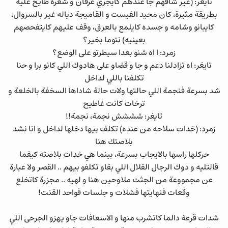
تايغر: (غير شافهم جا عندهم كايجري عرقان و شعره طايح عليه
بطريقة مثيرة، كان محيد الفيست و القاميجة دياله غير بالسروال،
كايبانو وشامه و جسده كايلمع بالعرق، وقف عليهم كايتفحصهم
بعينيه) نتوما بخير؟
زمرد: ا اه شنو بعدا سيطرتو على الوضع؟
تايغر: اه تزادلنا دعم و جا و قضاو على هادوك اللي كانو برا و حنا
تكلفنا باللي لداخل
شد بسرعة فنجمة اللي حالتها ولات حالة شاداها السخفة بالخلعة و
ترخات كانت غاطيح
تايغر: شششش نجمة، نجمة!!
زمرد: (خدات سلاحه من عنده) تكلف بيها دخلها لداخل و انا نشد
بلاصتك هنا
حركلها راسها بالايجاب بسرعة، بينما هي خدات بلاصته كيفما
قالتليه و دوك الرجال القلال اللي بقاو تكلفو بيهم .. القصر ولا عبارة
عن مجمووعة من الجثت ملاوحين هنا و لهيه .. مجزرة كاتخلع
وقعات فنهايتها فشلات و جلسات فواحد القنت!
شدات قرعة دالما كاتشرب منها و الاسعافات جاو يهزو الجرحى اللي