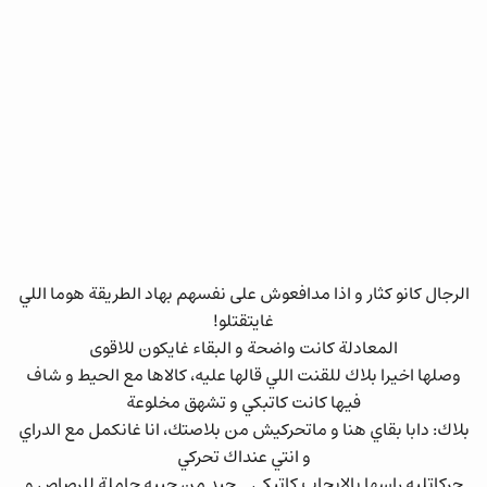
الرجال كانو كثار و اذا مدافعوش على نفسهم بهاد الطريقة هوما اللي
غايتقتلو!
المعادلة كانت واضحة و البقاء غايكون للاقوى
وصلها اخيرا بلاك للقنت اللي قالها عليه، كالاها مع الحيط و شاف
فيها كانت كاتبكي و تشهق مخلوعة
بلاك: دابا بقاي هنا و ماتحركيش من بلاصتك، انا غانكمل مع الدراي
و انتي عنداك تحركي
حركاتليه راسها بالايجاب كاتبكي .. جبد من جيبه حاملة للرصاص و