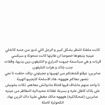
كانت ملفتة للنظر بشكل كبير و الرجل اللي تدوز من جنبه كاتخلي
عينيه يتبعوها خصوصا ان طايتها كانت منحوتة و سيكسي
قربات و هي مبتاسمة جيهت الدراري و التليفون بين يديها، وقفات
جنب بلاك و هزات التليفون
صابرين: عرفتو قشعتكم من لهييها و عجبتوني بزاف، حلفت تا نجي
نتصور معاكم ههههه، هاد الاسلحة كايجيبو الهيبة
تا واحد منهم ماشاف فيها فحالا مادواتش معاهم، تكات بشويش
على بلاك كاطل عليه و بسرعة غفلاته محيداليه النطاظر من عينيه
صابرين: (ضحكاتليه) ههههه مالك مغطي علينا داك الزين بهاد
الكحولية كاملة