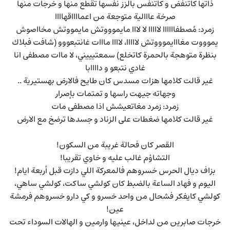
ذاتها كاتنفض و كاتنفس بالزز نفسها تقطع منها و خرجات منها
صرخة عااالية متوجعة من اعمااااقهاااا
زمرد: مُصطفاااااا لااااا لا لااا مايموووتش مايمووتش مخااصوش
يموووت مغااايموووتش لااااا، لاااا مااات غانتبعووو (شافت فبلاك
بنظرة متوهجة بالحمرة كاتخلع) سمعتيييني، لا ماات مصطفى انا
غادي نتبعو و داااابا
غير قالت كلامها هزات مسدس كان طايح فالارض بهستيرية ..
وجهاته جيهت راسها و تمتمات بإصرار
زمرد: زمرد مغاتعيشش اذا مصطفى مات
غير قالت كلامها ضغطات على الزناد و جسدها ترضخ مع الارض
القصر كان فحالة غريبة من السكون!
التشاؤم غالب عليه و خاوي تقريبا!
بزاف ديال الحرس خسروهم فالمعركة اللي دازت قبل أربعة ايام!
اليوم و فهاد الساعة بالضبط كان كولشي ساكت، كولشي ساهي،
كولشي كايفكر فشحال من واحد خسرو و كي دارو خسروهم فرمشة
عين!
خرجات صابرين من لداخل، عينيها وارمين و الهالات السوداء تحت