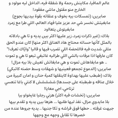
عالم المافيا، مكاينش رحمة ولا شفقة فيه، الداخل ليه مولود و
الخارج منو مقتول ماشي مفقود!
صابرين: (تمسكات بيه بخوف و عنقاته بقوة بيديها بجوج)
مابغيتش نخسر شي حد عزيز عليا فهاد العالم، اللي طرا مع زمرد
مابغيتوش يتعااود
بلاك: (غير ذكرات زمرد، زير عليها اكثر بين يديه و تا هي بادلاته
بالمثل كأنها حساته محتاج هاد العناق اكثر منها) كان عندو الحق
مللي شديت فيه فاللحضة اللي تضرب فيها و قاليا "وايَّاك تعرف!"
كان عارفها اذا عرفات بالشي اللي طراليه غاتبغي تبعو تا هي و تموت
.. هو مابغاهاش تموت و هي مابغاتش تعيش بلا بيه مزال!
صابرين: (الدموع تجمعو فعينيها و شهقات وسط حضنه كاتبكي)
بلاك: (طبطب عليها بهداوة كاينقلها كمية حنان و امان كبيرة من
خلال عناقه و طبطبته على جسدها) ششششش لا كنتي باغا تنعسي
ترتاحي، اجي معايا!
صابرين: (تخشات فيه اكثر) هزني رجليا غايخواو بيا
بلا مايدوي مزال، نفذ ليها طلبها ... هزها بين يديه و تقدم بيها
جيهت غرفته .. حطها فوق فراشه و تكا جنبها .. يديه جروها عنده من
خصرها تا تقابل وجهه مع وجهها