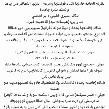
نظرته الحادة خلاتها تتقاد فوقفتها بسرعة .. نترلها النظاظر من يدها
و تمتم بنبرة جامدة
بلاك: سيري خليني داير خدمتي!
صابرين: (عبسات فيه) انا بغيت غير...
بلاك: (قاطعها بحدة و نبرة صوته قفزاتها) سيييرييي من هنااااا
الدموع تجمعو فعينيها من غواته عليها، مشات من قدامه بسرعة و
هي مغوبشة بلا ماتزيد تشوف فيه، بينما جوني على نفس وقفته و
جموده تا هو نطق بجدية
جوني: ديك القوقة الرومية يغوتو عليها الناس از *بي؟
بلاك: (بحدة) ديها فكر *ك
جوني: احححح كون مكانتش عندي الخدمة كنت نمشي عندها دابا،
شوف طر *متها قداش و شو كي كاتزعزع كانتخايلها عريانة كاترعد
بين يديا، غادي ننن...
بلاك: (قاطعه بحدة) غاتسكت ولا نقطعليك قلاويك نعلقهومليك مع
عنقك
جوني: (خسر سيفته) صافي غا داويين (سكت شوية و شاف ف تايغر)
ماعرفتش كي درت مارديتلهاش البال اصاااحبييي قوووووقة
مزادش بلاك دوا و لكن السلاح الكبير اللي كان بين يديه ضرب بقوة