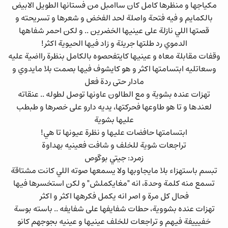
مكياجها و منظرها كامل كان ساامبل من فستانها الطويل الابيض
بالكمايم و فيه فتحة واصلة لحد الفخض و شعرها و تسريحته و
قصتها اللي نازلة على عينيها الخضرين .. و لكن احمر شفاهها
الدموي رد طلتها جريئة و زاد فيها الحيوية اكثر!
وقفات مقابلة معاه و عينيها كايتفحصوه بالكامل بنظرة رااضية عليه
وسعاتليه ابتسامتها اكثر و هو كايشوف فيها بصمت بلا مايدوي و
مادار حتى ردة فعل
تهزات عنده بشوية و مع الطالون عاونها توصل لطوله .. عنقاته
لعندها و تا هو طاوعها فحركتها، يديه دارو على خصرها و طبطب
عليها بشوية
ابتسامتها حافضات عليها و نظرة عيونها تا هي!
تراجعات شوية للخلف و شافت فعينيه بهداوة
زمرد: جيتي بوگوص
تبسم باستهزاء بلا مايجاوبها ولا يسمعها صوته اللي كانت مشتاقة
تسمع منه كلمة وحدة، انه "مغايكملش" و لكن استخسرها فيها
فحال كل مرة و اصر انه يكمل فكرهها اكثر و اكثر
تهزات عنده بشووية، حطات شفايفها على شفايفه .. باسته بوسة
خفيييفة فيهم و تراجعات للخلف عينيها و عينيه بجوجهم كانو