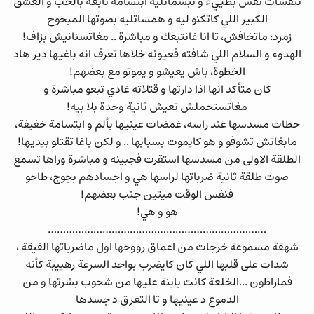
تنفسات نفس بطييء و تبسماتليه ابتسامة نابعة بالحب و العشق
الكبير اللي كاتكنو ليه و همساتليه بصوتها المبحوح
زمرد: ماتخافش، تا انا غانتبعك و مباشرة .. مغاتسنانيش بزاف!
الهدوء و السلام اللي شافته فعيونه خلاها تعرف انه باغيها دير هاد
الخطوة، باش يعيشو و يموتو مع بعضهم!
كان متأكد انها اذا دارتها و قتلاته غادي تبعو مباشرة و
مغاتستحملش تعيش ثانية وحدة بلا بيه!
حطات مسدسها عند راسه، غمضات عينيها بألم و ابتسامة خفيفة،
مابغاتش تشوفو و هو كايموت بسبابها .. و لكن باغا تقتلو بيديها!
الطلقة الاولى من مسدسها استقرت فجبينه و مباشرة وراها تسمع
صوت طلقة ثانية ضرباتها لراسها هي و اجسادهم بجوج، طاحو
فنفس الوقت ميتين جنب بعضهم!
هو و هي!
………………………………………………………………
شهقة مسموعة خرجات من اعماق رووحها اول ماضرباتها الفيقة ،
شدات على قلبها اللي كان كايضرب بواحد السرعة رهييبة كأنه
فماراطون ...الخلعة كانت باينة عليها من شحوب بشرتها و من
الدموع د عينيها و تا التعرق د جسدها