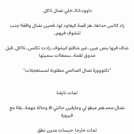
داوود:اناا..خلي نضال تاكل.
زاد كالس حداها..هز قصة كيعاود لها..فحين نضال واقفاا جنب
تتشوف فيهم..
شاف فيها بنص عين..غير شافتو كيشوف..زادت تكلس..تااكل..قبل
مدوق لقمة..سمعاات سميتها
"دكتووورة نضال الصالحي مطلوبة لمستعجلات"
تمات نايضا
نضال:محدهم عيطو لي وعارفين حالتي الا وحالة مهمة..بقاا مع
فيروزة
تمات خارجا .حبسات منين نطق