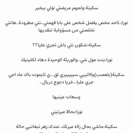
سكينة:ولمهم مريضتي تولي بيخير
نورا:.تاحد مخص يفضل شخص على بابا فهمتي..نتي مطرودة..هانتي
تخلصتي من مسؤولية تنقديها
سكينة:شكون نتي باش تجري عليا؟؟
نورا:بنت مول شي..والوريثة الوحيدة دهاد لكلينيك
سكينة(بلعصب)واااتييي سيييييري تق...ي تايموت باك عاد اجي
جري عليا...خريا دجوج دريال..
وسعات عينيها
نورا:بحالا عيرتيني
سكينة:ماشي بحال رااه عيرتك..عندك زهر تبعانيي حالة