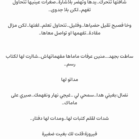
شافتها تتحرك..يدها وتهضر بلاشارة..صغرات عينيها تتحاول
تفهم..لكن بلا جدوى..
وخا فصبح تقيل حضياها..وفليل..تتحاول تعلم..لغتها..لكن مزال
مقادة..تفهمها او تواصل معاها..
ساطت بجهد...منين عرفات ماماها مفهماتهاش..شاارت لها لكتاب
رسم..
مداتو لها
نضال:بغيتي هدا..سمحي لي ..غيجي نهار ونفهمك..صبري على
ماماك..
شدات لقلم كتبات لها..ومدات لها دفتار..
فيروزة:قلت لك بغيت ضفيرة