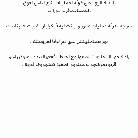
زاااد خااارج...من غرفة لعملياات..لاح لباس لفوق
دلعمليات..فزبل..وزااد..
متوجه لغرفة عمليات عمووو..بانت ليه فلكولوار...غير شافتو ناضت
نورا:مغنخليكش تدي دم لبابا لمريضتك..
زاد قاجهاااا ..جارها تا لصقها مع لحيط..رفقعهاا بيدو...عروق راسو
قربو يطرطقوو..وبعينووو الحمرة كيشوووف فيهاا..