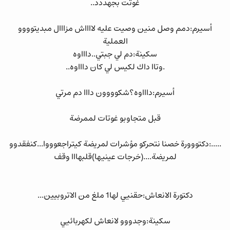
غوتت بجهددد..
أسيرم:دمم وصل منين وصيت عليه لااااش مزااال مبديتوووو
العملية
سكينة:دم لي جبتي..داااوه
.وتاا داك لكيس لي كان داااوه..
أسيرم:داااوه؟شكوووون دااا دم مرتي
قبل متجاوبو غوتات لممرضة
.....:دكتووورة خصنا نتحركو مؤشرات لمريضة كيتراجعوووا...كنفقدوو
لمريضة....(خرجات عينيها)قلبهااا وقف
دكتورة الانعاش:حقنيي لها1 ملغ من الاتروبيين...
سكينة:وجدووو لانعاش لكهربائيي