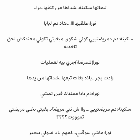
تبعاتها سكينة..شداها من كتفها..برا..
نورا:طلقيهاااا...هاد دم لبابا
سكينة:دم دمريضتييي كوني شكون مبغيتي تكوني معندكش لحق
تاخديه
نورا(للمرضة)جري بيه لعمليات
زادت بجرا..يلاه بغات تبعها..شداتها من يدها
نورا:دم بابا معندك فين تمشي
سكينة؛دم مريضتييي...واااش نتي مريضة..بغيتي نخلي مريضتي
تموووت؟؟؟؟
نورا:ماشي سوقيي...لمهم بابا غيولي بيخير