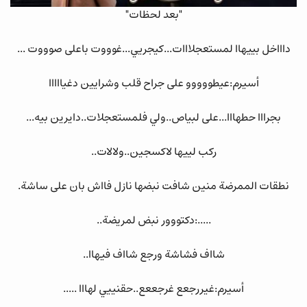
"بعد لحظات"
داااخل بييهاا لمستعجلااات...كيجريي...غوووت باعلى صوووت ...
أسيرم:عيطووووو على جراح قلب وشرايين دغيااااا
بجرااا حطهااا...على لبياص..ولي فلمستعجلات..دايرين بيه...
ركب لييها لاكسجين..ولالات..
نطقات الممرضة منين شافت نبضها نازل فااش بان على ساشة.
.....:دكتووور نبض لمريضة..
شااف فشاشة ورجع شااف فيهاا..
أسيرم:غيررجعع غرجععع..حقنييي لهااا .....