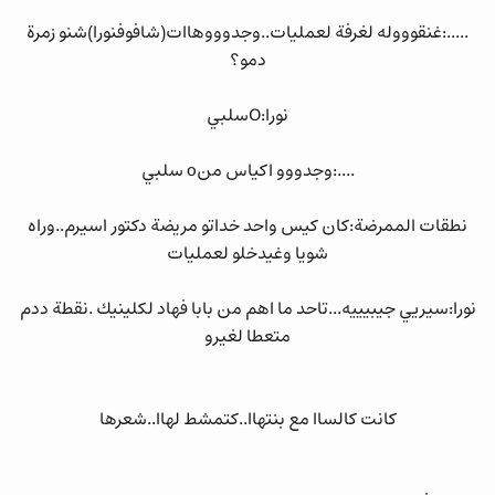
.....:غنقوووله لغرفة لعمليات..وجدوووهاات(شافوفنورا)شنو زمرة
دمو؟
نورا:Oسلبي
....:وجدووو اكياس منo سلبي
نطقات الممرضة:كان كيس واحد خداتو مريضة دكتور اسيرم..وراه
شويا وغيدخلو لعمليات
نورا:سيريي جيبيييه...تاحد ما اهم من بابا فهاد لكلينيك .نقطة ددم
متعطا لغيرو
كانت كالساا مع بنتهاا..كتمشط لهاا..شعرها