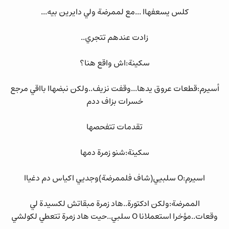
كلس يسعفهاا ...مع لممرضة ولي دايرين بيه...
زادت عندهم تتجري..
سكينة:اش واقع هنا؟
أسيرم:قطعات عروق يدها...وقفت نزيف..ولكن نبضهاا بااقي مرجع
خسرات بزاف ددم
تقدمات تتفحصها
سكينة:شنو زمرة دمها
اسيرم:O سلبيي(شاف فلممرضة)وجديي اكياس دم دغياا
الممرضة:ولكن ادكتورة..هاد زمرة مبقاتش لكسيدة لي
وقعات..مؤخرا استعملانا O سلبي..حيت هاد زمرة تتعطي لكولشي