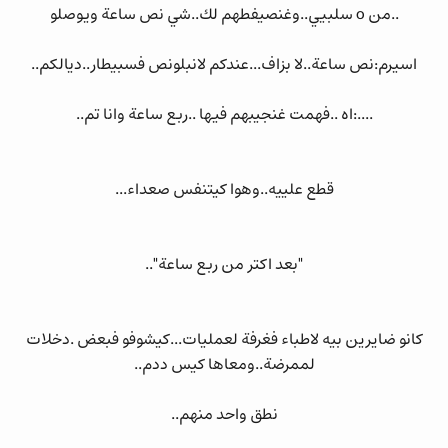
..من o سلبيي..وغنصيفطهم لك..شي نص ساعة ويوصلو
اسيرم:نص ساعة..لا بزاف...عندكم لانبلونص فسبيطار..ديالكم..
....:اه ..فهمت غنجيبهم فيها ..ربع ساعة وانا تم..
قطع علييه..وهوا كيتنفس صعداء...
"بعد اكتر من ربع ساعة"..
كانو ضايرين بيه لاطباء فغرفة لعمليات...كيشوفو فبعض .دخلات
لممرضة..ومعاها كيس ددم..
نطق واحد منهم..