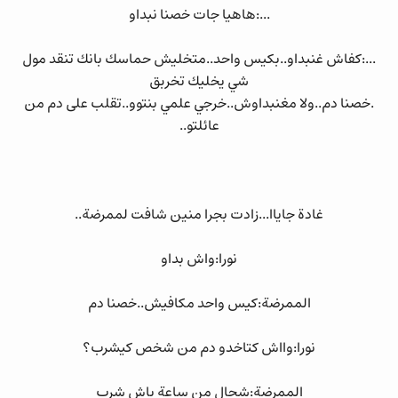
...:هاهيا جات خصنا نبداو
...:كفاش غنبداو..بكيس واحد..متخليش حماسك بانك تنقد مول
شي يخليك تخربق
.خصنا دم..ولا مغنبداوش..خرجي علمي بنتوو..تقلب على دم من
عائلتو..
غادة جاياا...زادت بجرا منين شافت لممرضة..
نورا:واش بداو
الممرضة:كيس واحد مكافيش..خصنا دم
نورا:وااش كتاخدو دم من شخص كيشرب؟
الممرضة:شحال من ساعة باش شرب