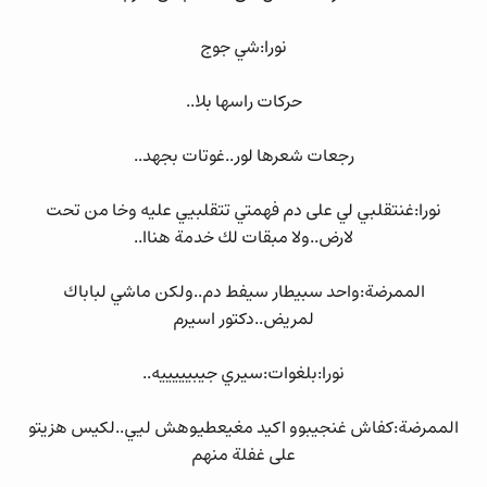
نورا:شي جوج
حركات راسها بلا..
رجعات شعرها لور..غوتات بجهد..
نورا:غنتقلبي لي على دم فهمتي تتقلبيي عليه وخا من تحت
لارض..ولا مبقات لك خدمة هناا..
الممرضة:واحد سبيطار سيفط دم..ولكن ماشي لباباك
لمريض..دكتور اسيرم
نورا:بلغوات:سيري جيبيييييه..
الممرضة:كفاش غنجيبوو اكيد مغيعطيوهش ليي..لكيس هزيتو
على غفلة منهم