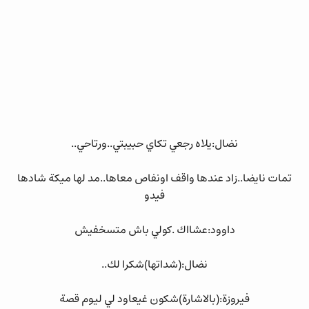
نضال:يلاه رجعي تكاي حبيبتي..ورتاحي..
تمات نايضا..زاد عندها واقف اونفاص معاها..مد لها ميكة شادها
فيدو
داوود:عشااك .كولي باش متسخفيش
نضال:(شداتها)شكرا لك..
فيروزة:(بالاشارة)شكون غيعاود لي ليوم قصة