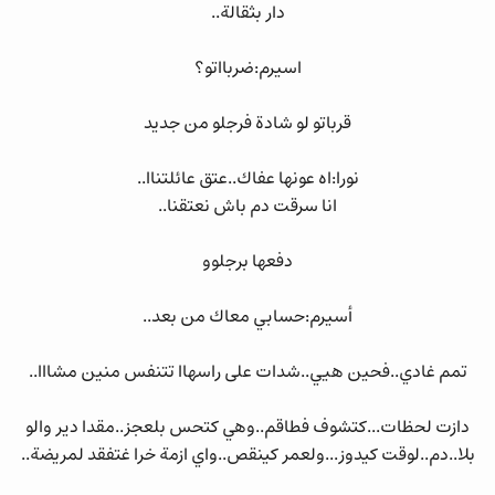
دار بثقالة..
اسيرم:ضربااتو؟
قرباتو لو شادة فرجلو من جديد
نورا:اه عونها عفاك..عتق عائلتناا..
انا سرقت دم باش نعتقنا..
دفعها برجلوو
أسيرم:حسابي معاك من بعد..
تمم غادي..فحين هيي..شدات على راسهاا تتنفس منين مشااا..
دازت لحظات...كتشوف فطاقم..وهي كتحس بلعجز..مقدا دير والو
بلا..دم..لوقت كيدوز...ولعمر كينقص..واي ازمة خرا غتفقد لمريضة..