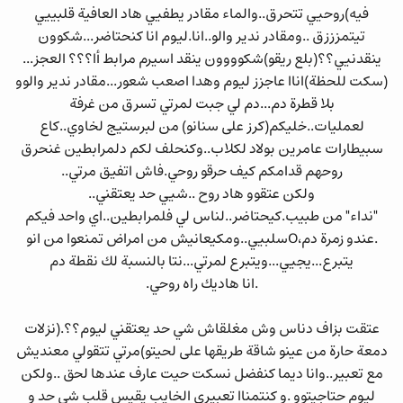
فيه)روحيي تتحرق..والماء مقادر يطفيي هاد العافية قلبييي
تيتمزززق ..ومقادر ندير والو..انا.ليوم انا كنحتاضر...شكوون
ينقدنيي؟؟(بلع ريقو)شكوووون ينقد اسيرم مرابط أا؟؟؟ العجز...
(سكت للحظة)اناا عاجزز ليوم وهدا اصعب شعور...مقادر ندير والوو
بلا قطرة دم...دم لي جبت لمرتي تسرق من غرفة
لعمليات..خليكم(كرز على سنانو) من لبرستيج لخاوي..كاع
سبيطارات عامرين بولاد لكلاب..وكنحلف لكم دلمرابطين غنحرق
روحهم قدامكم كيف حرقو روحي.فاش اتفيق مرتي..
ولكن عتقوو هاد روح ..شيي حد يعتقني..
"نداء" من طبيب.كيحتاضر..لناس لي فلمرابطين..اي واحد فيكم
.عندو زمرة دم،Oسلبيي..ومكيعانيش من امراض تمنعوا من انو
يتبرع...يجيي...ويتبرع لمرتي...نتا بالنسبة لك نقطة دم
.انا هاديك راه روحي.
عتقت بزاف دناس وش مغلقاش شي حد يعتقني ليوم؟؟.(نزلات
دمعة حارة من عينو شاقة طريقها على لحيتو)مرتي تتقولي معنديش
مع تعبير..وانا ديما كنفضل نسكت حيت عارف عندها لحق ..ولكن
ليوم حتاجيتوو .و كنتمناا تعبيري الخايب يقيس قلب شي حد و