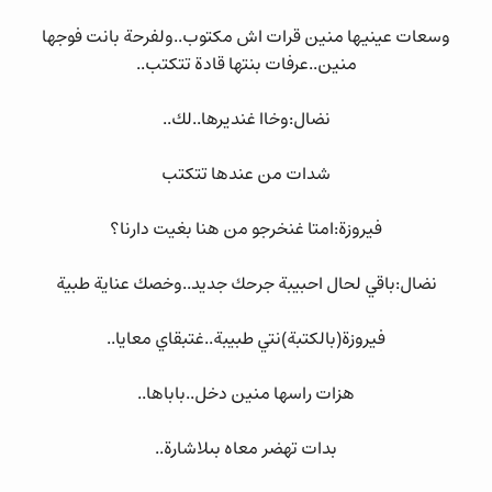
وسعات عينيها منين قرات اش مكتوب..ولفرحة بانت فوجها
منين..عرفات بنتها قادة تتكتب..
نضال:وخاا غنديرها..لك..
شدات من عندها تتكتب
فيروزة:امتا غنخرجو من هنا بغيت دارنا؟
نضال:باقي لحال احبيبة جرحك جديد..وخصك عناية طبية
فيروزة(بالكتبة)نتي طبيبة..غتبقاي معايا..
هزات راسها منين دخل..باباها..
بدات تهضر معاه بىلاشارة..