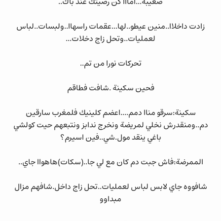
صعيبة...امااا كن رضيتك عند باك..
زادت داخلاا..منين عيطو..لها...عقمات راسهاا..ولبسات..لباس
لعمليات..وتحل زاج دخلات...
تحركات نورا من تم..
فحين سكينة .شافت فطاقم
سكينة:سرقو مناا دمم....اعضم كلينيك فلمغرب سارقين
دم..ومنقدرش نخلي لمريضة ونخرج ندابز ونتبعهم حيت كولشي
باغي ينقد مول.شي..فين اسيرم؟
الممرضة:فاش جبت دم كان مع لي جا..(سكات)هاهواا جاي..
شافووه جاي لابس لباس لعمليات..تحل زاج داخل.شافهم مزال
مبداوو