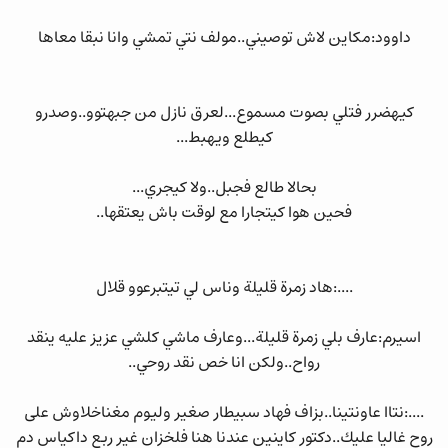
داوود:مكاين لاش توصيني..مولف نتي تمشي وانا نبقا معاها
كيهضرر فتلي بصوت مسموع...لعرق نازل من جبهتوو..وصدرو
كيطلع ويهبط...
بحالا طالع فجبل..ولا كيجري...
فحين هوا كيتجارا مع لوقت باش يعتقها..
....:هاد زمرة قليلة وناس لي تيتبرعوو قلال
اسيرم:عارف بلي زمرة قليلة...وعارف ماشي كلشي عزيز عليه ينقد
رواح..ولكن انا خص نقد روحي..
....:نتاا عاونتينا..بزاف فهاد سبيطار صغير وليوم مغناخلاوش على
روح غاليا عليك..دكتور كاينين عندنا هنا فلخزان غير ربع داكياس دم