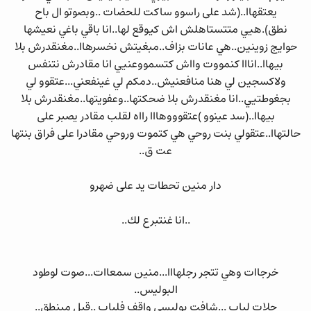
يعتقهاا..(شد على راسوو ساكت للحضات ..وبصوتو ال باح
نطق).هيي متتستاهلش اش كيوقع لها..انا باقي باغي نعيشها
حوايج زوينين..هي عانات بزاف..مبغيتش نخسرهاا..مغنقدرش بلا
بيهاا..انااا كنمووت وااش كتسمووعنيي انا مقادرش نتنفس
ولاكسجين لي هنا منافعنيش..دمكم لي غينفعني...عتقوو لي
بجغوطتيي..انا مغنقدرش بلا ضحكتها..وعفويتها..مغنقدرش بلا
بيهاا..(سد عينوو )عتقوووهااا رااه لقلب مقادر يصبر على
حالتهاا..عتقولي بنت روحي هي كتموت وروحي مقادرا على فراق بنتها
عت ق..
دار منين تحطات يد على ضهرو
..انا غنتبرع لك..
خرجاات وهي تتجر رجلهااا...منين سمعاات...صوت لوطود
البوليس..
حلات لباب ...شافت بوليسي واقف فلباب ..قبل مبنطق..