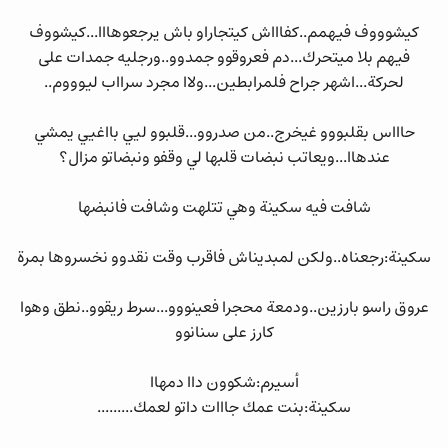
كيشوووف فيهمم..كفاااش كيتجاراو باش يرجعوهااا...كيشووف
فيهم بلا ميتحرك...دم فعروقوو جمدوو..ورجليه جمدات على
لحركة...اشهر جراح فلمرابطين...ولاا مجرد سرااب ليوووم..
حاااس بقلبووو غيخرج..من صدروو...قلبوو ليي بااغيي يمشي
عندهاا...ويعاتب نبضات قلبها لي وقفو ونبضاتو مزال؟
شافت فيه سكينة وهي تتلهت وشافت فانبضها
سكينة:رجعناه..ولكن لمبديناش فاقرب وقت نقدوو نخسروها بمرة
عروق راسو بارزين..ودمعة محجرا فعينووو...سرط ريقوو..نطق وهوا
كارز على سنانوو
أسيرم:شكوون داا دمهاا
سكينة:بنت عمك جااات داتو لعمك.........