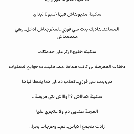
سكينة:مديوهاش فيها خليونا نبداو.
المساعد:هاديك بنت سي فوزي..لمخرجناش ادخل..وهي
ممعقماش
سكينة:خليهاا ركز على خدمتك..
دخلات الممرضة لي كانت معاها..بعد ملبسات حوايج لعمليات
هي:بنت سي فوزي..كطلب دم.لي هنا يتعطا لباها
سكينة:كفاااش ؟؟واااش نتي مريضة..
المرضة:غنديي دم ولا غتجري عليا
زادت تتجمع اكياس..دم...وخرجات بجرا..