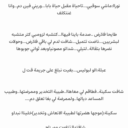
نوراا:ماشي سوقيي...تاحياة مقبل حياة بابا...وريني فين دم..وانا
غنتكلف
طايحا فلارض ..صدمة باينا فيهاا...كتشبه لزومبي كتر متشبه
لبشريين...ناضت تتميل...شافت لدم لي باقي فلارض...وحولات
نضرها بتقالة..لتيلي...شداتو مصونياوبعد ثواني جوبوها
عبلة:الو لبوليس...بغيت نبلغ على جريمة قت ل
شافت سكينة..فطاقم لي معاهاا..طبيبة التخدير وممرضتها..وطبيب
المساعد ديالها..ولممرضة لي بغا تعلق دم....
سكينة:(موجها هضرتها لطبيبة الانعاش وتخدير)خليناا نبداو
شافتهاا تتغوت مور زاج..