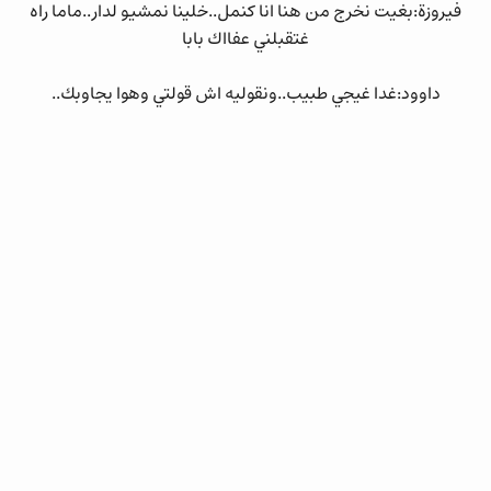
فيروزة:بغيت نخرج من هنا انا كنمل..خلينا نمشيو لدار..ماما راه
غتقبلني عفااك بابا
داوود:غدا غيجي طبيب..ونقوليه اش قولتي وهوا يجاوبك..