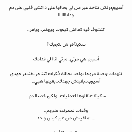
أسيرم:ولكن تتاخد غير من لي بحالها على داكشي قلبي على دم
ودابااااااا
كتشوف فيه كفااش كيغوت ويهضر..ويامر..
سكينة؛واش تتجيك؟
أسيرم:هي مرتي..مرتي اناا لي قدامك
تنهدات:وحدة مزوجا بواحد بحالك فكرات تنتاحر..غندير جهدي
أسيرم:مبغيتش جهدك..بغيتها هيي..
سكينة:غنقلوها لعمليات..ولكن خصناا دم..
وقفات لممرضة عليهم..
....:ملقيتش من غير كيس واحد