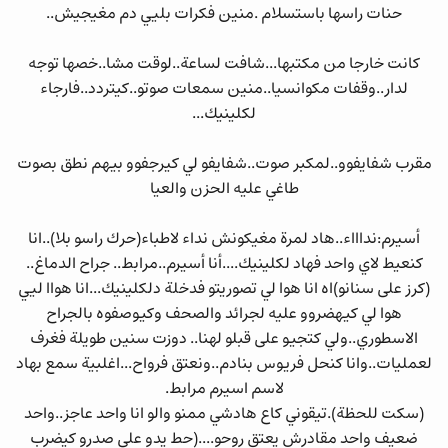
حنات راسها باستسلام .منين فكرات بليي دم مغيجيش..
كانت خارجا من مكتبها...شافت لساعة..لوقت مشا..خصها توجه
لدار..وقفات مكوانسيا..منين سمعات صوتو..كيتردد..فارجاء
لكلينيك...
مقرب شفايفوو..لمكبر صوت..شفايفو لي كيرجفوو بيهم نطق بصوت
طاغي عليه الحزن والعيا
أسيرم:نداااء..هاد لمرة مغيكونش نداء لاطباء(حرك راسو بلا)..انا
كنعيط لاي واحد فهاد لكلينيك....أنا أسيرم..مرابط.. جراح الدماغ..
(كرز على سنانو)اه انا هوا لي تصوريتو فدخلة دلكلينيك...انا هواا ليي
هوا لي كيهضروو عليه لجرائد والصحف وكيوصفوه بالجراح
الاسطوري..ولي كتجيو على قبلو لهنا.. دوزت سنين طويلة فغرف
لعمليات..وانا كنحل فريوس بنادم..ونعتق فرواح...اغلبية سمع بهاد
لاسم اسيرم مرابط.
(سكت للحظة).تيقوني كاع هادشي ممنو والو انا واحد عاجز..واحد
ضعيف واحد مقادرش يعتق روحو....(حط يدو على صدرو كيضرب