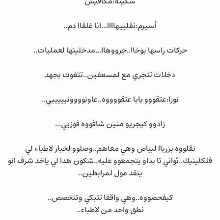
سكينة:مكافيش
أسيرم:نقلييهاااا...انا غلقاا دم..
حركات راسها بوخاا..جرووهاا...مدخلينها لعمليات..
دخلات تتجري مع لمسعفين..تتغوت بجهد
نورا:عتقووو بابا عتقووووه..عاونوووونيييييي..
زادوو كيجريو منين شافووه فوزيي...
نقلووه بزرباا لبياص وهي معاهم..وصلوو لخبار لاطباء لي
فلكلينيك..ثواني تا بداو يتجمعوو عليه..شكون هدا لي ياخد شرف انو
ينقد مول لمرابطين..
كيفحصووه..وهي واقفا تتبكي وتنخصص..
نطق واحد من لاطباء..