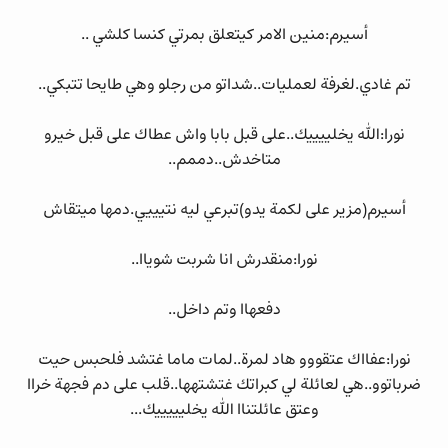
أسيرم:منين الامر كيتعلق بمرتي كنسا كلشي ..
تم غادي.لغرفة لعمليات..شداتو من رجلو وهي طايحا تتبكي..
نورا:الله يخلييييك..على قبل بابا واش عطاك على قبل خيرو
متاخدش..دممم..
أسيرم(مزير على لكمة يدو)تبرعي ليه نتيييي.دمها ميتقاش
نورا:منقدرش انا شربت شوياا..
دفعهاا وتم داخل..
نورا:عفااك عتقووو هاد لمرة..لمات ماما غتشد فلحبس حيت
ضرباتوو..هي لعائلة لي كبراتك غتشتهها..قلب على دم فجهة خراا
وعتق عائلتناا الله يخليييييك...