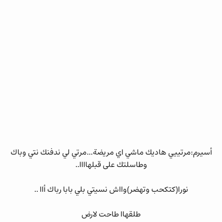
أسيرم:مرتييي هاديك ماشي اي مريضة...مرتي لي ندفنك نتي وباك
وطاسلتك على قبلهاااا..
نورا(كتكحب وتهضر)وااش نسيتي بلي بابا رباك أاا ..
طلقهاا طاحت لارض