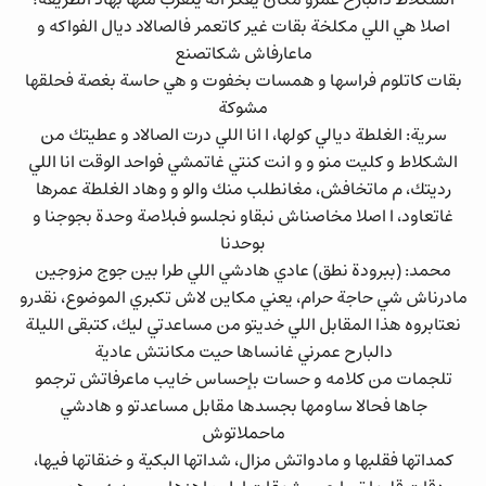
اصلا هي اللي مكلخة بقات غير كاتعمر فالصالاد ديال الفواكه و
ماعارفاش شكاتصنع
بقات كاتلوم فراسها و همسات بخفوت و هي حاسة بغصة فحلقها
مشوكة
سرية: الغلطة ديالي كولها، ا انا اللي درت الصالاد و عطيتك من
الشكلاط و كليت منو و و انت كنتي غاتمشي فواحد الوقت انا اللي
رديتك، م ماتخافش، مغانطلب منك والو و وهاد الغلطة عمرها
غاتعاود، ا اصلا مخاصناش نبقاو نجلسو فبلاصة وحدة بجوجنا و
بوحدنا
محمد: (ببرودة نطق) عادي هادشي اللي طرا بين جوج مزوجين
مادرناش شي حاجة حرام، يعني مكاين لاش تكبري الموضوع، نقدرو
نعتابروه هذا المقابل اللي خديتو من مساعدتي ليك، كتبقى الليلة
دالبارح عمرني غانساها حيت مكانتش عادية
تلجمات من كلامه و حسات بإحساس خايب ماعرفاتش ترجمو
جاها فحالا ساومها بجسدها مقابل مساعدتو و هادشي
ماحملاتوش
كمداتها فقلبها و مادواتش مزال، شداتها البكية و خنقاتها فيها،