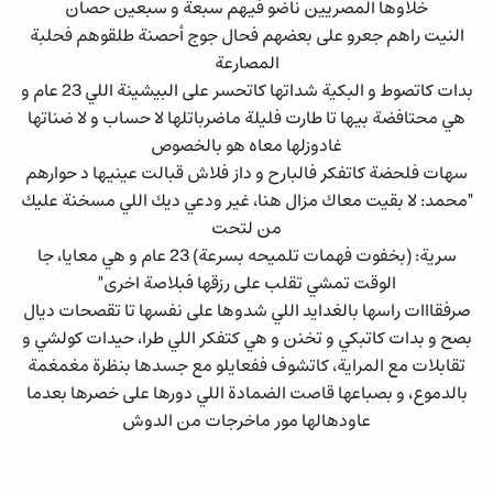
خلاوها المصريين ناضو فيهم سبعة و سبعين حصان
النيت راهم جعرو على بعضهم فحال جوج أحصنة طلقوهم فحلبة
المصارعة
بدات كاتصوط و البكية شداتها كاتحسر على البيشينة اللي 23 عام و
هي محتافضة بيها تا طارت فليلة ماضرباتلها لا حساب و لا ضناتها
غادوزلها معاه هو بالخصوص
سهات فلحضة كاتفكر فالبارح و داز فلاش قبالت عينيها د حوارهم
"محمد: لا بقيت معاك مزال هنا، غير ودعي ديك اللي مسخنة عليك
من لتحت
سرية: (بخفوت فهمات تلميحه بسرعة) 23 عام و هي معايا، جا
الوقت تمشي تقلب على رزقها فبلاصة اخرى"
صرفقااات راسها بالغدايد اللي شدوها على نفسها تا تقصحات ديال
بصح و بدات كاتبكي و تخنن و هي كتفكر اللي طرا، حيدات كولشي و
تقابلات مع المراية، كاتشوف ففعايلو مع جسدها بنظرة مغمغمة
بالدموع، و بصباعها قاصت الضمادة اللي دورها على خصرها بعدما
عاودهالها مور ماخرجات من الدوش