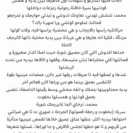
دقات قلبها تسارعو و شهقات اول ماهزها بين يديه و همس
فوذنيها بنبرة خافتة رجولية زعزعات دواخلها
محمد: ششش تهدني، نعاونك تدوشي و تبدلي حوايجك و غنرجعو
فحالنا، غنلوحو كولشي ورا ضهرنا ياك؟
حركاتليه راسها بالايجاب و هي مخشية براسها فيه، ولات كولها
مزنگة ، فكرة انه هازها و هي عريانة بين يديه مخلية ذاتها كاترجف
كاملة
خداها للدوش اللي كان مضيق شوية حيت اصلا الدار صغيورة و
فصالتها اللي مخلياها تبان متيسعة، وقفها و كالاها بيديه من تحت
كريشتها
شدها و لصقها فيه تا صرطات ريقها غير بالزز، غمضات عينيها بقوة
كاتنفس بعمق بينما هو من وراها كان فعالم آخر
يديه محتاويينها بتملك و انفه مخشي وسط رقبتها الناصعة، تنفس
بعمق فوذنها و همسلها بخفوت
محمد: ترخاي الما غايريحك شوية
سرية: (بخفوت و رجفة فصوتها) الجرحة د ضهري ت تا هي ضراتني
احتواها بيديه اكثر، عنقها عناق عميق خلاها تغمض عينيها متأترة
من قربهم و تا هو حطها تجلس فالارض و جا لوراها ، غسلها شعرها