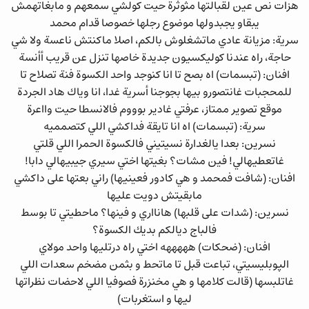
هزات نص عين لقبالتها مثوثرة حيت كولشي سمعهم و مابغاتهمش
يبقاو يجبدولها موضوع رجلها خصوصا قدام محمد
سرية: مزيانة عادي ماتشغلوش بالكم، اصلا ماكنتش ناعسة ولا شي
حاجة، راه عندنا كوليكسيون جديدة خاصها تنزل عن قريب أأنسة
افنان: (تبسمات) اه بصح تا انا كنوجد واحد الكسوة فنة تصلاح تا
للمحجبات غانتصورو بيها بجوجنا أسرية غدا، انا وياك هاد الجردة
موقع تصوير ممتاز، عرفتي غادير بوووم فالانسطا حيت وااعرة
سرية: (تبسمات) اه انا تايقة فداكشي اللي كتصمميه
نسرين: بعدا يالغدارة نسيتيني فالكسوة الحمرا اللي قلتي
غاتعطيهالي! فين مشات؟ بغيتها اختي سيري جيبيهالي دابا!
افنان: (شافت فمحمد و هي كادور فعينيها) راني بعتها على داكشي
مابقيتش دويت عليها
نسرين: (شدات على قلبها) هانااري و فينها؟ ماحطيتي تا بوسط
فالباج ديالكم بديك الكسوة؟
افنان: (ضحكات) هههههه اختي راه درتليها واحد مولاي
الپوبليسيتي، تباعت قبل تا ماتحط و بثمن مضخم سعدات اللي
غاتلبسها (قالت كلامها و هي مخنزرة فصوفيا اللي لاحضات نظراتها
ليها و استغربات)