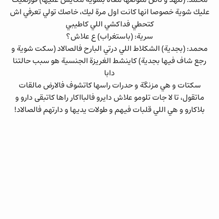
عليك شوية خصوصا انها كانت اول مرة ليك، خاصك تولي تعرفي اش
كتحطي فداكشي اللي كاطيبي
سرية: (باستغراب) ع علاش؟
محمد: (بجدية) الشكلاط اللي درتي البارح فالصالاد (سكت شوية و
رجع شاف فيها بجدية) كاينشط الغريزة الجنسية هو سبب حالتنا
دابا
سكتات و هي مزنگة و حدرات راسها كاتشوف فالارض مالقات
ماتقول، تا لا جات تلومو علاش دايرو فالبااكار راها كاتبقى دارو و
بلاكارو و هي اللي قلبات فيهم و طولات يديها و دارتهم فالصالاد!