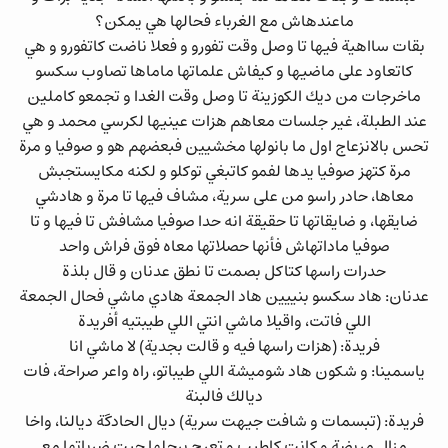
ماعندهاش مع الغرباء فحالها هي يمكن؟
بقات سااهية فيها تا وصل وقت تفورو و فعلا ناضت كاتفورو و هي
كاتعاود على ماضيها و كيفاش علماتها ماماها تصاوب سكسو
ماخرجات من ديك الكوزينة تا وصل وقت الغدا و تجمعو كاملين
عند الطبلة، غير جلسات معاهم هزات عينيها لكرسي محمد و هي
تحس بالانزعاج اول ما بانولها مخشيين فبعضهم هو و صوفيا و مرة
مرة كتهز صوفيا يدها لفمو كاتبغي توكلو و لكنه مكايستجبش
معاها، حادر راسو من على سرية، مشاف فيها تا مرة و هادشي
ضايقها، و ضايقاتها تا حقيقة انه حدا صوفيا مشافش تا فيها و تا
صوفيا ماداتهاش فأنها حصلاتها معاه فوق فراش واحد
حدرات راسها كتاكل بصمت تا نطق عدنان و قال بلذة
عدنان: هاد سكسو بنييين هاد الجمعة هادي ماشي فحال الجمعة
اللي فاتت، واقيلا ماشي انتي اللي طيبتيه أفريدة
فريدة: (هزات راسها فيه و قالت بجدية) لا ماشي انا
ياسمينا: و شكون هاد شوميشة اللي طيباتو، راه واعر صراحة، فات
ديالك فالبنة
فريدة: (تبسمات و شافت جيهت سرية) ديال الحادگة ديالنا، واخا
مزال مريضة و كانت كاطيب و تعرج برجلها حيت ضرباتها مع