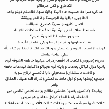
الگاطري و لكن صرعااتو
عدنان: صرااحة حسيت هاد البنة جااية منها، خااصكم ذوقو واحد
الطاجين ديالها ولا الرفييسة و لا الحريييرةةة
افنان: كايهبلو، سرية كتصرع الطياااب
ياسمينا: صافي اختي مرة مرة اتحفيينا بماكلتك الغزالة
نسرين: صاوبيلنا الحريرة اليوم؟
بغات تجاوبها و تقوليها واخا و هي تقاطعها فريدة
فريدة: لا اسرية، اليوم راك عييتي و رجلك ضراتك، تا لغدا ان شاء الله
عطي الراحة لراسك
سرية: (بعبوس) قنطت انا اففف (هزات عينيها خاطفة الشوفة فيه،
بانلها مزال كياكل بصمت و باينة فيه عجباتو ماكلتها، تبسمات بخفة
و ناضت باستئذان) سمحولي دابا غانمشي نرتاح شوية
مهدي: (وقفها بصوتو اول مابغات تمشي) تبارك الله عليك ، المذاق
واعر
زوليخة: (كاتميق بفمها) هادشي مااالح بزاف، تعلمي تنقصي من
الملحة، راه تا الحاج كياكل معانا و هو مريض
شافت فيها سرية بصمت و رجعات شافت فأفنان بجدية متجاهلاها