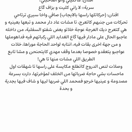
افنان: ماكليتي والو اصاحبتي!
سرية:: لا راني كليت و بزاف گاع
افنان: (حركاتلها راسها بالايجاب) صافي واخا سيري ترتاحي
تحركات من جنبهم كاتعرج، تا مشات عاد دار محمد و تبعها بعينيه و
هي كتعرج ديك العرجة عوجة خلاتو يعض شفتو السفلية، من داخله
عاجبو الحال على مادار فيها گاع الغدايد اللي ركباتهم فيه فداهوملها
و من جهة اخرى بقات فيه، انتابه لواحد الحاجة موراها، خلات
عواجبو يتعقدو خصوصا بعدما وقف مهدي كايتحنحن و مشا تابع
الطريق اللي مشات منها تا هي!
وصلات لنص الدروج كاتطلع مكايسة على راسها تا شهقات اول
ماحسات بشي حاجة ضرباتها من الخلف لمؤخرتها، دارت بسرعة
مصدومة و عينيها خرجو فمحمد اللي ضربها ليها و شاف فيها بجدية
و بحدة