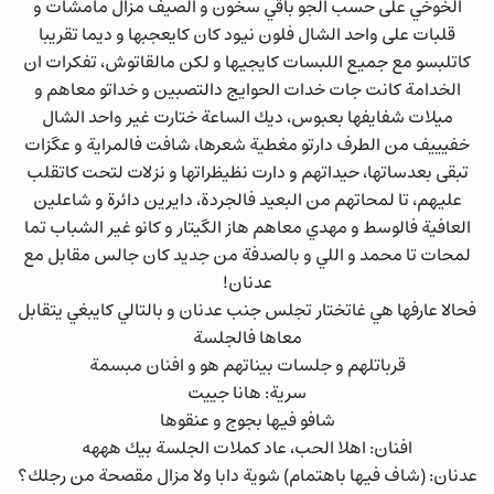
الخوخي على حسب الجو باقي سخون و الصيف مزال مامشات و
قلبات على واحد الشال فلون نيود كان كايعجبها و ديما تقريبا
كاتلبسو مع جميع اللبسات كايجيها و لكن مالقاتوش، تفكرات ان
الخدامة كانت جات خدات الحوايج دالتصبين و خداتو معاهم و
ميلات شفايفها بعبوس، ديك الساعة ختارت غير واحد الشال
خفيييف من الطرف دارتو مغطية شعرها، شافت فالمراية و عگزات
تبقى بعدساتها، حيداتهم و دارت نظيظراتها و نزلات لتحت كاتقلب
عليهم، تا لمحاتهم من البعيد فالجردة، دايرين دائرة و شاعلين
العافية فالوسط و مهدي معاهم هاز الگيتار و كانو غير الشباب تما
لمحات تا محمد و اللي و بالصدفة من جديد كان جالس مقابل مع
عدنان!
فحالا عارفها هي غاتختار تجلس جنب عدنان و بالتالي كايبغي يتقابل
معاها فالجلسة
قرباتلهم و جلسات بيناتهم هو و افنان مبسمة
سرية: هانا جييت
شافو فيها بجوج و عنقوها
افنان: اهلا الحب، عاد كملات الجلسة بيك هههه
عدنان: (شاف فيها باهتمام) شوية دابا ولا مزال مقصحة من رجلك؟