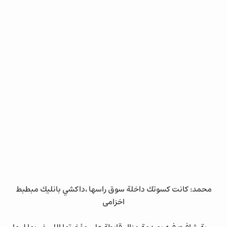
محمد: كانت كسوتك داخلة سوق راسها ،داكشي بانليك مبطبط
اخزامى