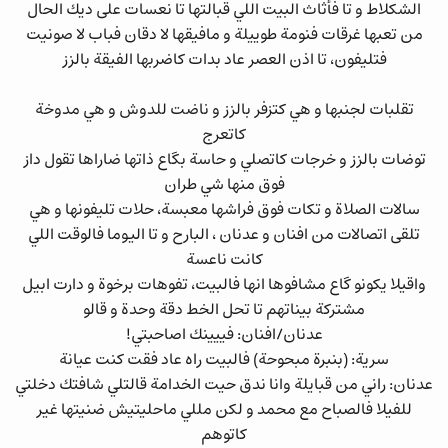
الشكلاط و تا فأثاث البيت اللي قبالتها تا نعسات على ديك الحال
من تعبها غرقات فنومة طوييلة و مافيقها لا دقان فباب لا صونيت
فتليفون، تا اذن العصر عاد بدات كاضربها الفيقة بالزز
تقلبات لجنبها و هي كتزفر بالزز و ناضت للدوش و هي مدوخة
كاتعرج
توضات بالزز و خرجات كاتصلي و حاسة بگاع ذاتها ضاراها تقول داز
فوق منها شي طران
سالات الصلاة و تكات فوق فراشها معبسة، حلات تليفونها و هي
تلقى اتصالات من افنان و عدنان ، البارح و تا اليوما فالوقت اللي
كانت ناعسة
واقيلا يكونو گاع مشافوها انها فالبيت، تفوهات برخوة و دارت ابيل
مشتركة بيناتهم تا تحل الخط دقة وحدة و قالو
عدنان/افنان: فييينك اصاحبتي!
سرية: (بنبرة مبحوحة) فالبيت راه عاد فقت كنت عيانة
عدنان: راني من قبايلة وانا ندق حيت الخدامة قالتلي شافتك دخلتي
للفيلا فالصباح مع محمد و لكن مللي ماحليتيش ضنيتها غير
كاتوهم