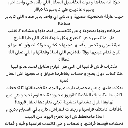
حركاااته معاها و دوك التفاصيل الصغار اللي يقدر شي واحد آخور
يجيوه عاديين هي كايجيوها كبااار
حيت عارفة شخصيته صعيبة و ماشي اي واحد يدير معاه اللي كايدير
معاها!
صرطات ريقها بصعوبة و هي كتحسس ضمادتها و مشات كاتقلب
على ماتلبس و هي كتعرج و كل شوية تفكر اللي طرا البارح
مرة تسهى و تحس بنفسها عجبها داكشي، مرة كاتصرفق نفسها و
تلوح قدام عينيها ورقة طلاقهم اللي اصلا وقعاتها و اللي عطى الله
عطاااه
تفكرات فاش قاليها ان اللي طرا البارح مقابل لمساعدتو ليها
هنا كعات ديال بصح و حسات بخاطرها ضياق و ماعجبهاااش الحال
فمرة
بدلات عليها و هي مخصرة، دارت من البومادة فمنطقتها تا توجعات
اكثر، حاسة بديك البلاصة كاتوزوز محروودة، معلوم تحرد و هي من
نهارها اللول دشناتها تدشينة تبقى تعاودها لحفار قبرها!
تأفأفات كاتنتف فراسها و رجعات للفراش، كان باقي الصباح بكري و
اصلا مامخططاش انها تخرج اليوم من البيت
تخشات فوسط فراشها و تغطات و هي كاتسب فراسها و فيه و فداك