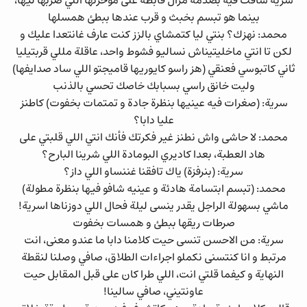
سرية شافت فيه بصدمة مزال قابطة على مؤخرتها اللي ضربها ليها،
بينما هو تبسم بخبث و قرب عندها ببطئ همسلها
محمد: نهزك؟ بنتي ليا كتمشاي بالزز كنت عارف غانتعدا عليك و
لكن تا انتي ماخليتيناش نساليو فشوط واحد، عاقلة مللي قربتيليا
ثاني كاتبوسي فعنقي (هز راسو كايوريها قاميجتو اللي ساد صدايفها)
وليت خانق راسي بسبابك خاصك تحسي بالذنب
سرية: (صغرات فيه عينيها بنظرة جادة و تمتمات بخفوت) كاطنز
عليا دابا؟
محمد: لا حاشى واش نطنز غير فكرتك فأنك انتي اللي قلبتي على
هاد العطبة، بعدا كاديري البومادة اللي شرينا البارح؟
سرية: (بنرفزة) ياك تافقنا غننساو اللي داز؟
محمد: (تبسم ابتسامة هادئة و عينيه شافو فيها بنظرة مطولة)
ماشي بسهولة الراجل يقدر ينسى ليلة فحال اللي دوزناها اسرية!
صرطات ريقها ببطئ و همسات بخفوت
سرية: من الاحسن تنسى حيت كلامنا دابا ما عندو معنى، انت
مرتبط و انا كنتسنى نكملو اجراءات الطلاق، صافي وصلنا لنقطة
النهاية و كيفما قلتي انت، اللي طرا كان على قبل المقابل حيت
عاونتيني، صافي سالينا!