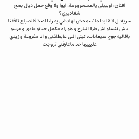
افنان: اويييلي يالمسخوووطة، ايوا ولا وقع حمل ديال بصح
شغاديري؟
سرية: ل لا لا ابدا مانسمحش لهادشي يطرا، ا اصلا فالصباح تافقنا
باش ننساو اش طراا البارح و هو راه مكمل حياتو عادي و عرسو
باقاليه جوج سيمانات، كيتي اللي غايطلقني و انا مفروعة و زيدي
عليييها حد ماعارفني تزوجت