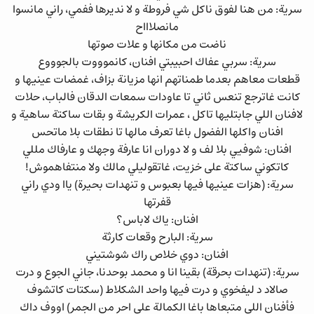
سرية: من هنا لفوق ناكل شي فروطة و لا نديرها ففمي، راني مانسوا
مانصلاااح
ناضت من مكانها و علات صوتها
سرية: سربي عفاك احبيبتي افنان، كانموووت بالجوووع
قطعات معاهم بعدما طمناتهم انها مزيانة بزاف، غمضات عينيها و
كانت غاترجع تنعس ثاني تا عاودات سمعات الدقان فالباب، حلات
لافنان اللي جابتليها تاكل ، عمرات الكريشة و بقات ساكتة ساهية و
افنان واكلها الفضول باغا تعرف مالها تا نطقات بلا ماتحس
افنان: شوفيي بلا لف و لا دوران انا عارفة وجهك و عارفاك مللي
كاتكوني ساكتة على خزيت، غاتقوليلي مالك ولا منتفاهموش!
سرية: (هزات عينيها فيها بعبوس و تنهدات بحيرة) ياا ودي راني
قفرتها
افنان: ياك لاباس؟
سرية: البارح وقعات كارثة
افنان: دوي خلاص راك شوشتيني
سرية: (تنهدات بحرقة) بقينا انا و محمد بوحدنا، جاني الجوع و درت
صالاد د ليفخوي و درت فيها واحد الشكلاط (سكتات كاتشوف
فأفنان اللي متبعاها باغا الكمالة على احر من الجمر) اووف داك