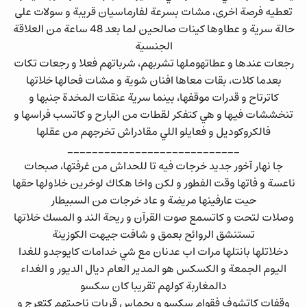
تعطيه فرصة اخرى، مشات بسرعة لفارماسيان قريبة و سولات على
حالة سرية و عطاوها كينات صالحين لما بعد 48 ساعة من العلاقة
الجنسية
رجعات عندها و عطاتهوملها تشربهم، شرباتهم فعلا و رجعات تكات
بعدما كلات، بقات معاها افنان شوية و مشات فحالها خلاتها
كاترتاح و قدرات موقفها، بينما سرية عنقات المخدة جنبها و
تنخششات فيها و هي كتفكر لقطات من البارح و كاتسب فراسها و
فالكروكوديل و فعايلو اللي مقادراش تخرجهم من عقلها
____________________________
جا نهار آخور جديد خرجات فيه تا للحداش من غرفتها، صبحات
ناعسة و فاتها وقت الفطور و لكن واخا هكاك لوخرين خلاولها حقها
حيت عارفينها مريضة و عاد خرجات من السبيطار
وصلات لتحت و كاتسمع صوت القرآن و ريحة الند و المسك خلاتها
تستنشق الروائح بعمق و شافت جيهت الكوزينة
دخلاتلها بانتلها مرات اب عدنان مع شي خدامات كايوجدو للغدا
اليوم الجمعة و الكسكس هو المدير العام ديال الديور و الغداء
دالمغاربة كولهم تقريبا كان سكسو
وقفات كاتشوف فقوام سكسو و بحماس قربات ناحيتهم كتعرج و