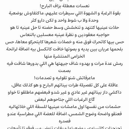
نعسات معطلة بزاف البارح!
بقوة الرغبة و الشهوة اللي سيطرات عليهم، ماكتفاوش بوضعية
وحدة ولا ب شوط واحد و لكن دارو كثر
حلات عينيها كتنهد و تنخشش وسط حضنه تا حل عينيه تا هو
حواجبه معقودين و نظرة عينيه معسلين بالنعاس
حس بيها كاتحرك فوق منه و خصلات شعرها كايتحركو معاها، حس
بلحمها عريان بين يديه و بصوتها خافت كاتكسل بيه اضافة لرائحة
الخزامى المنتشرة منها
رمش عدة مرات و بهدوء شاف جيهتها هي اللي بدورها شافت فيه
بصمت
ماعرفاتش شنو تقوليه و تصدمات!
عاقلة على كل تفصيلة طرات بيناتهم البارح و هو كذلك عاقل،
داكشي داز بيناتهم غير عادي و غير شدو فبعضهم ماطلقو تا خواو
گاع الرغبات اللي جتاحوهم لبعض
حشمات من نفسها اول مامشات عينيها للسفة اللي خلاتهاليه
فعنقو واضحة وضوح الشمس، اضافة للعضة اللي مطراسية عندو
فصدره
تحنحنات كاتستوعب وضعيتها و بغات تنوض من فوقو تا تأوهات