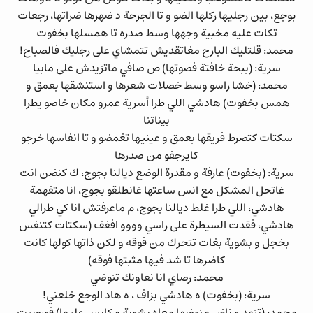
بوجع، بين رجليها ركلها الضو و تا الجرحة د ضهرها ضراتها، رجعات
تكات عليه مخبية وجهها وسط صدره تا همسلها بخفوت
محمد: قلتليك البارح مغاتقديش تتمشاي على رجليك فالصباح!
سرية: (ببحة خافتة فصوتها) ص صافي ماتزيدش على مابيا
محمد: (خشا راسو وسط خصلات شعرها و استنشقها بعمق و
همس بخفوت) هادشي اللي طرا أسرية عمرو مكان خاصو يطرا
بيناتنا
سكتات كتصرط فريقها بعمق و عينيها تغمضو و تا انفاسها خرجو
كايرجفو من صدرها
سرية: (بخفوت) عارفة و مقدرة الوضع ديالنا بجوج، ك كنضن انت
غاتحل المشكل مع انس ساعتها غانطلقو بجوج، انا متفهمة
هادشي، اللي طرا غلط ديالنا بجوج، م ماعرفتش انا كي طرالي
هادشي، فقدت السيطرة على راسي وووو اففف (سكتات كتنفس
بخجل و بشوية بغات تتحرك من فوقه و لكن ذاتها كولها كانت
كاضرها تا شد فيها مثبتها فوقه)
محمد: رصاي انا نعاونك تنوضي
سرية: (بخفوت) ه هادشي بزاف ، ه هاد الوجع خلعني!
محمد: (تنهد و ناض منوضها معاه بشوية مكايس عليها) فورصيت