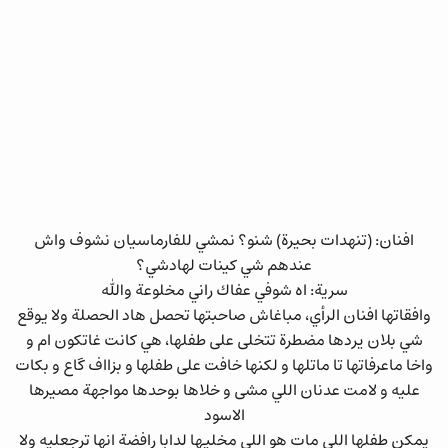
افنان: (تنهدات بحيرة) شنو؟ نمشي للفارماسيان نشوف واش
عندهم شي كينات لهادشي؟
سرية: اه شوفي عفاك راني مخلوعة والله
وافقاتها افنان الرأي، مباغاش صاحبتها تحصل هاد الحصلة ولا يوقع
شي بلان يردها مضطرة تتخلى على طفلها، هي كانت غاتكون ام و
واخا ماعرفاتها تا ماتلها و لكنها خافت على طفلها و بزااف گاع و بكات
عليه و لامت عدنان اللي مشى و خلاها بوحدها مواجهة مصيرها
الاسود
يمكن طفلها اللي مات هو اللي مخليها لدابا رافضة انها ترجعليه ولا