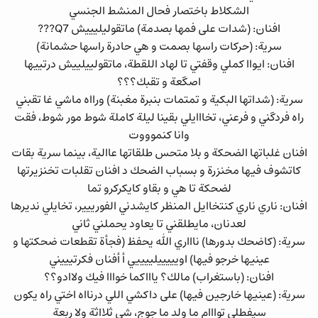
الشكلاط باختصار فحال المنشط الجنسي
افنان: (شدات على فمها بصدمة) ماتقوليليييش Q7???
سرية: (حركات راسها بصمت و هي حادرة راسها حشمانة)
افنان: ايواا كملي وقفتي تا لهاد اللقطة، ماتقولييلييش درتييها
اصگعة و تقبك؟؟؟
سرية: (شداتها البكية و تمتمات بنبرة مغبنة) ورااه ماشي غا تقبني
راه فردگني و فرعني، تخااايلي بقينا ليلة كاملة شوط مور شوط، فقت
وانا كنموووت
افنان غلباتها الضحكة و بلا متحس طلقاتها عاالية، بينما سرية بقات
كاتشوف فيها مخنزرة و بسباب الضحك د افنان تقلبات تخنزيرتها
لضحكة تا هي و بقاو كايكركرو تما
افنان: ناري ناري كنتخاايل المنظر كايشدني الفورييير، تخايلي نديرها
لعدنان، مايطلقني تا يعاود يحملني ثاني
سرية: (كاضحك بدورها) ناااري الله يحفظ (فجأة تقطعات ضحكتها و
عينيها خرجو فيها) اويييييلييييي أ أفنان فكرتيييني
افنان: (باستغراب) مالك؟ ياااكما خوااا فيك ولاادو؟؟
سرية: (عينيها خارجين فيها) على داكشي اللي درنااه اختي راه يكون
سيفطلي توااام ما ولد ما جوج، شي ثلااثة ولا ربعة