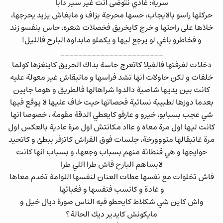
سرية: غادي نتوضى انت غير سير دابا
حركلها راسو بالايجاب، حسها محرجة بزاف و مابغاش يزيد يحرجها،
خلاها على راحتها و خرج كايخربق فخصلات شعره، حاس بنفسو زند
و فخاطرو باغي لو يرجع ليها و يكملو مابداوه البارح فالليل!
_______________________
دخلات لغرفتها فالفيلا كاتعرج حاسة بداك الحريق كاينغزها كولما
خلفات و لكن حاولات انها تشد فراسها و ماتبقاش غير معولة عليه
كانت بين يديها شاصية دالدوا شراهالها فالطريق و هوما جايين
بعدما دوزها لطبيبة نسائية فحصاتها حيت خاف عليها لا يوقع فيها
شي عجب بسبابو، خيرو و عارفو كايعطي الدقة مقومة ، خصوصا انها
كانت ليها اول مرة معاه و عااد مكانتش اول مرة عادية بالعكس اول
مرة غاتبقالها متووورخة، جلسات فوق الفراش كاتزفر ببطئ و كاتحيد
حوايجها و هي قنطانة منهم بسباب وجعها، و بسباب انها كانت
لابساهم البارح فاش طرا اللي طرا
فاش تخلوات مع نفسها عطات العنان لنفسها اللوامة تخدم معاها
و غادة و كاتسب فنفسها و فغبائها
واش كاين شي شكلاط كايحطو فيه الناس صورة ديال خيل و
مايكونش كايدير ديك الحالة؟