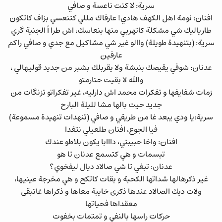
سرية: لا كنت ناعسة و صافي
افنان: نومة اهل الكهف هادي! عارفاك مللي كتنعسي بزاف كاتكون
طارياليك شي مشكلة كاتهربي منها بنعاسك، اش طرا أ الجنية گري
سرية: (بتنهيدة طويلة) واالو غير شي مشاكيل مع جدي و صافي راكم
عارفين
عدنان: شوفي يقيصك بنبشة ولا يقربلك بشبر من جديد قوليهالي ،
والله لا بقيت حتارمتو
زمات شفايفها و تفكرات محمد اش دارليه، غير تفكراتو تزنگات من
جديد حيت بالها مشا لليلة البارح
سرية:يا ودي يبعد غا من طريقي و صافي (تنهدات تنهيدة مسموعة)
فيا الجوع، افنان طلعيلي نتغدا
افنان: واخا حبيبتي، دااابا يكون بلاطو عندك
تبسمات و هي كتسمع عدنان تا هو
عدنان: تبغي تا شي صالاد ديال ليفخوي؟
غير ذكرهالها شداتها الكحبة و بقات كاتكح و هي مخرجة عينيها،
ولات ديك الصالاد عندها ذكرى خايبة معاها و ذكراها غاتبقى
معقداها فحياتها
حركات راسها بالنفي و تمتمات بخفوت