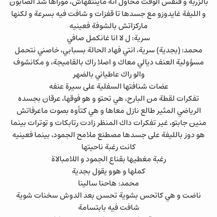
بالزربة و فنفس الوقت محاول انه ماينتفهاش، موراها شد الصابون
و الليفة غايدوزو مع جسدها تا قفزات و شافت فيه بسرعة و لكنها
ماركزاتش بالشوفة فعينيه
سرية: ل لا انا غانكمل صافي
محمد: (بجدية) سرية، انتي فهاد الحالة بسبابي، خاصني نتحمل
مسؤولية العنف ديالي معاك و اصلا راك بالقاميجة، و مكانشوف
والو راك عاطياني بالضهر
عضات شنافتها السفلية على سيرة عنفه
تفكرات لقطة من البارح، هي تحتو و هو فوقها، عرقان بجسده
الرياضي المثير طالع نازل معاها و هي كتأوه بصوت ماعرفاتش
منين جابتو، غير تفكرات داك المنظر زادت رتابكات و توترات بينما
هو دوز بالليفة على جسدها مصطنع ملامح الجمود، بينما فعينيه
كانت رغبة ناحيتها
رغبة مغطيها بقناع الجمود و اللامبالاة
كملها و هوو يقول بجدية
محمد: هاحنا سالينا
ناضت و هي كاتحس بشوية تحسن بعد الدوش سخنات شوية
شافت فيه بابتسامة