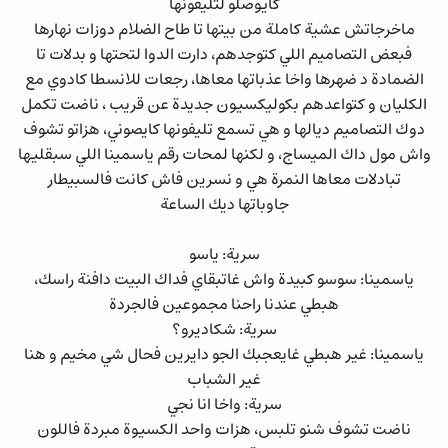
كايوصلو لتليفونها
ماخرجاتش عشية كاملة من بيتها تا طاح الضلام دوزات نهارها
فبعض التصاميم اللي كتوجدهم، دارت الدوا لتحتها و بدلات تا
الضمادة د ضهرها واخا عذباتها معاها، رجعات للانسطا كادوي مع
الكليان و كتواعدهم بكوليكسيون جديدة عن قريب ، ناضت تكمل
دوك التصاميم ديالها و هي تسمع تليفونها كايصوني، هزاتو تشوف
واش مول داك الميساج، و لكنها لمحات رقم ياسمينا اللي سبقليها
تبادلات معاها النمرة هي و نسرين فاش كانت فالسبيطار
جاوباتها ديك الساعة
سرية: ياسو
ياسمينا: سوسو كبيدة واش غاتبقاي فداك البيت دافنة راسك،
هبطي عندنا راحنا مجموعين فالجردة
سرية: شكاديرو؟
ياسمينا: غير هبطي غايعجبك الجو دايرين فحال شي مخيم و هنا
غير الشباب
سرية: واخا انا نجي
ناضت تشوف شنو تلبس، هزات واحد الكسيوة مبردة فاللون