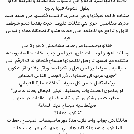
قالت كلامها بنبرة جادة و هي كاتشوف فيه بجدية و بطريقة خلاتو
يطول الشوفة فيها بدوره
مشات طالعة لغرفتها و هي مخنزرة، كاتسب فنفسها من جديد حيت
فكرها فتفاصيل اخرى هي غفلات عليهم، حيت بعدما كملو شوطهم
الاول و تراجع هو للخلف، هي رجعات عندو كاتمحكك معاه و تبوس
فيه
خلاتو يرجعليها من جديد مشابعش لا هو ولا هي
وصلات لغرفتها و سدات عليها فيها من جديد، بقات جالسة بوحدها
مكتئبة مع نفسها تا وصل لتليفونها ميساج فتحاتو لداك الرقم اللي
سبقليه و سيفطليها من قبل و لكنها مجاوباتو و لا عرفاتو شكون
"حورية عربية في حسنها . . دُرَر الجمال الفاتن العدناني
بيضاء تقتل حسن كل صبية. . أخاذة عسلية العيناني
لو يعلمون الحسناوات بحسنها. . لبكى الجمال بحاله عاماني"
استغربات من شكون يكون كايصيفطلها ، عقدات حواجبها و
صيفطاتليه ميساج ديك الساعة
"شكون معايا؟"
ماتلقاتش جواب واخا دازت مدة مور ماصيفطات الميساج، حطات
التليفون ماعندها گانة د هادشي ، همها اكبر من ميساجات