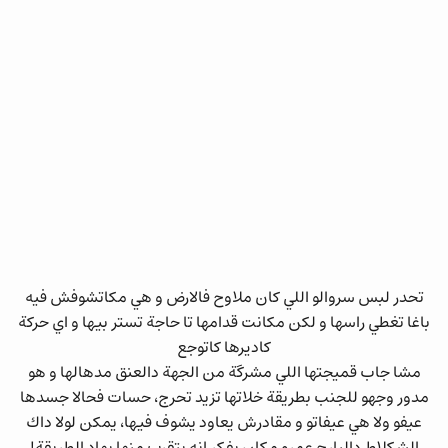
تحدر لبس سروالو اللي كان ملاوح فالارض و هي مكاتشوفش فيه
باغا تغطي راسها و لكن مكانت قدامها تا حاجة تستر بيها و اي حركة
كاديرها كاتوجع
مشا جاب قميجتها اللي مشرگة من الجهة دالعنق مدهالها و هو
مدور وجهو للجنب بطريقة خلاتها تزيد تحرج، حسات فحالا جسدها
عيفو ولا هي عيفاتو و مقادرش يعاود يشوف فيها، يمكن لولا داك
الشكلاط دالبارح عمرو مكان يفكر انه يتقرب منها بهاد الطريقة!