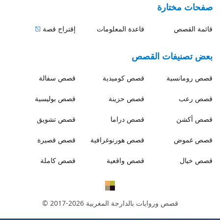
صفحات مختارة
قائمة القصص
قاعدة المعلومات
إقتراح قصة
بعض تصنيفات القصص
قصص
رومانسية
قصص
كوميدية
قصص
سفالة
قصص
رعب
قصص
حزينة
قصص
بوليسية
قصص
أكشن
قصص
دراما
قصص
تشويق
قصص
غموض
قصص
هورنوغرافية
قصص
قصيرة
قصص
خيال
قصص
واقعية
قصص
كاملة
قصص وروايات بالدارجة المغربية
© 2017-2026