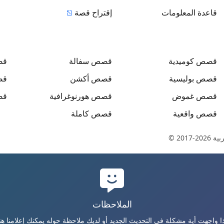
قاعدة المعلومات
إقتراح قصة
قصص
كوميدية
قصص
سفالة
ق
قصص
بوليسية
قصص
أكشن
ق
قصص
غموض
قصص
هورنوغرافية
ق
قصص
واقعية
قصص
كاملة
بية
© 2017-2026
الملاحظات
ذا واجهت أية مشكلة في التحديث الجديد أو لديك ملاحظة حوله يمكنك إعلامنا هنا