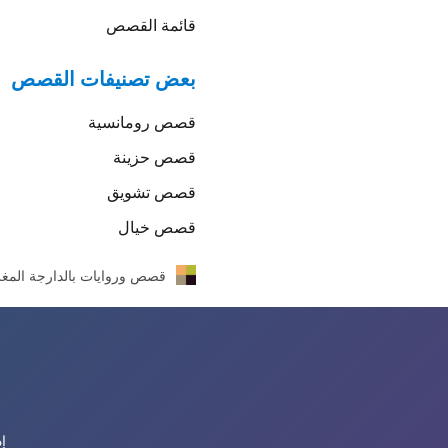
قائمة القصص
بعض تصنيفات القصص
قصص
رومانسية
قصص
حزينة
قصص
تشويق
قصص
خيال
قصص وروايات بالدارجة المغر
إ