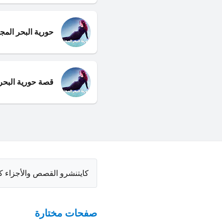
حورية البحر المجن
قصة حورية البحر 
كايتنشرو القصص والأجزاء ك
صفحات مختارة