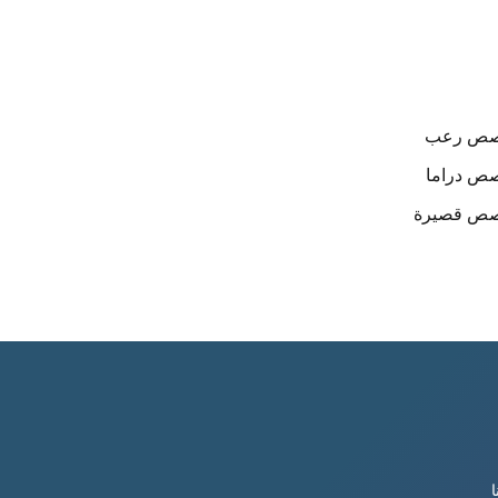
صص
رعب
صص
دراما
صص
قصيرة