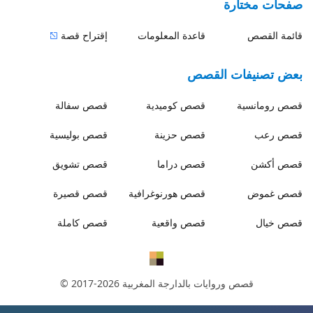
صفحات مختارة
قائمة القصص
قاعدة المعلومات
إقتراح قصة
بعض تصنيفات القصص
قصص
رومانسية
قصص
كوميدية
قصص
سفالة
قصص
رعب
قصص
حزينة
قصص
بوليسية
قصص
أكشن
قصص
دراما
قصص
تشويق
قصص
غموض
قصص
هورنوغرافية
قصص
قصيرة
قصص
خيال
قصص
واقعية
قصص
كاملة
قصص وروايات بالدارجة المغربية
© 2017-2026