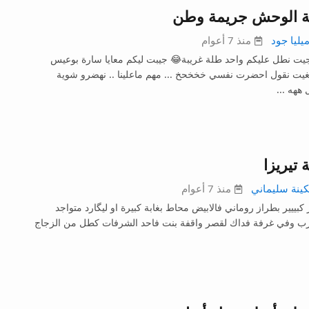
 الوحش جريمة وطن
يليا جود
منذ 7 أعوام
يت نطل عليكم واحد طلة غريبة😂 جيبت ليكم معايا سارة بوعيس
غيت نقول احضرت نفسي خخخحخ ... مهم ماعلينا .. نهضرو شوية
 ههه ...
تيريزا
ينة سليماني
منذ 7 أعوام
بييير بطراز روماني فالابيض محاط بغابة كبيرة او ليگارد متواجد
رب وفي غرفة فداك لقصر واقفة بنت فاحد الشرفات كطل من الزجاج