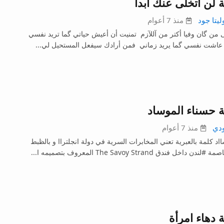
لن أتخلى عنك أبدا
ليتا جود
منذ 7 أعوام
ى من گان وفيا أكتر من آللآزم تمنيت أن أعيش حياتي گما تريد نفسي
عاشت نفسي گما يريد زماني فمن أرادك سيفعل المستحيل لي...
 حسناء الموساد
دي
منذ 7 أعوام
اد كلمة بالعبرية تعني المخابرات السرية في دولة انجلتراا و بالظبط
دن داخل فندق The Savoy Strand المعروف بتصميمه ا...
دهاء امرأة