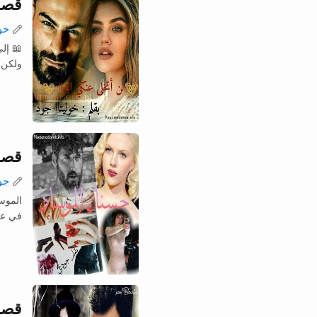
قصة 
خو
📖 إل
ولكن 
قصة
جو
الموسا
في عاصمة #لن
قصة 