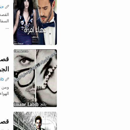
حن
القصة 
السفا
...
قصة 
الجر
ib
ومن ا
الهواء
قصة