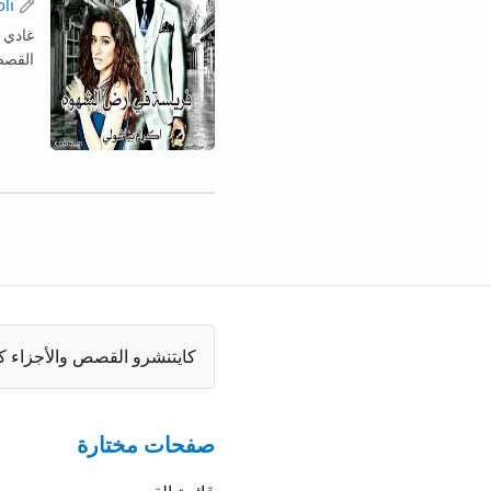
li
غادي 
القصص
كايتنشرو القصص والأجزاء ك
صفحات مختارة