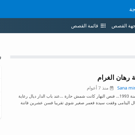
جة
جهة القصص
قائمة القصص
ر
 رهان الغرام
Sana mi
منذ 7 أعوام
في سنة 1993… فنص النهار كانت شمش حارة ...عند باب الدار ديال رعاية
ال اليتامى وقفت سيدة فعمر صغير شوي تقريبا فسن عشرين فاتنة