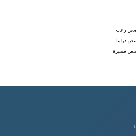
صص
رعب
صص
دراما
صص
قصيرة