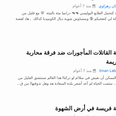
ان زهراوي
منذ 7 أعوام
كتحمل الطابع البوليسي 🔫🔫 دراميا مئة بالمئة 💯 مع قليل من
لة لي كتعجبكم 🔞 ومنساوش شوية ديال الكوميديا كدالك , هاد لقصة
القاتلات المأجورات ضد فرقة محاربة
يمة
Iman Lab
منذ 7 أعوام
لممكن أن نعيش في سلاام لو تركناا هذا العالم نستنشق القليل من
.. سئمت الحياة لم أعد أشعر بلذة السعادة هه وهل تذوقتهاا من ق...
 فريسة في أرض الشهوة