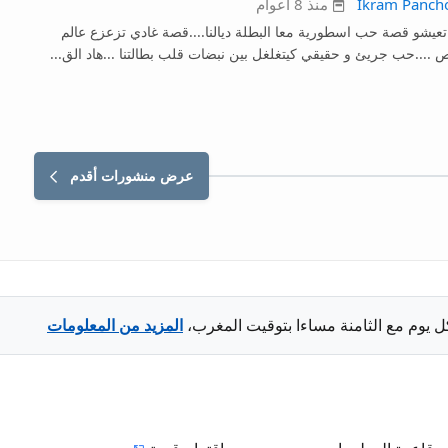
Ikram Pancho
منذ 8 أعوام
تعيشو قصة حب اسطورية معا البطلة ديالنا....قصة غادي تزعزع عالم
 ....حب جريئ و حقيقي كيتغلغل بين نبضات قلب بطالتنا ...هاد الق...
عرض منشورات أقدم
ل يوم مع الثامنة مساءا بتوقيت المغرب،
المزيد من المعلومات