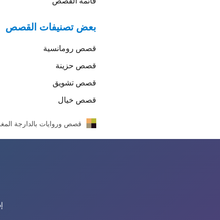
قائمة القصص
بعض تصنيفات القصص
قصص
رومانسية
قصص
حزينة
قصص
تشويق
قصص
خيال
قصص وروايات بالدارجة المغر
إ