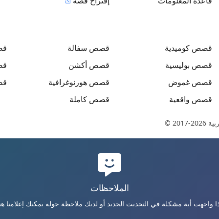
قاعدة المعلومات
إقتراح قصة
قصص
كوميدية
قصص
سفالة
ق
قصص
بوليسية
قصص
أكشن
ق
قصص
غموض
قصص
هورنوغرافية
ق
قصص
واقعية
قصص
كاملة
بية
© 2017-2026
الملاحظات
ذا واجهت أية مشكلة في التحديث الجديد أو لديك ملاحظة حوله يمكنك إعلامنا هنا