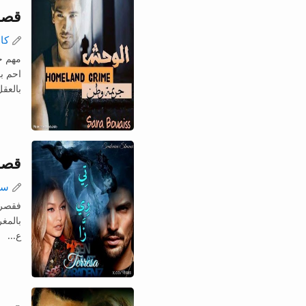
قصة
كام
مهم ج
احم ب
بالعقل
قصة 
سك
فقصر ك
بالمغ
ع...