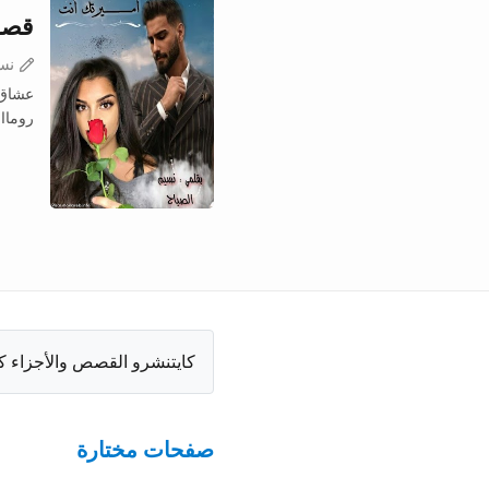
أنت
اح
 الاهم
😍...
امنة مساءا بتوقيت المغرب،
صفحات مختارة