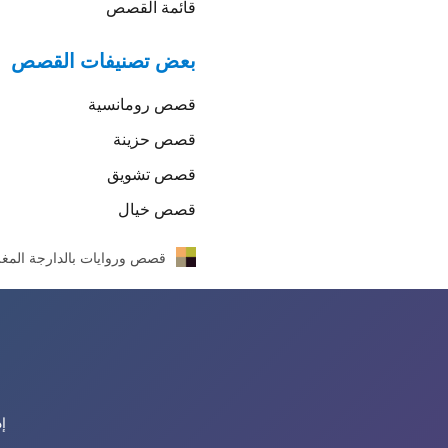
قائمة القصص
بعض تصنيفات القصص
قصص
رومانسية
قصص
حزينة
قصص
تشويق
قصص
خيال
قصص وروايات بالدارجة المغر
إ