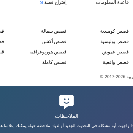
قاعدة المعلومات
إقتراح قصة
قصص
كوميدية
قصص
سفالة
ق
قصص
بوليسية
قصص
أكشن
ق
قصص
غموض
قصص
هورنوغرافية
ق
قصص
واقعية
قصص
كاملة
بية
© 2017-2026
الملاحظات
ذا واجهت أية مشكلة في التحديث الجديد أو لديك ملاحظة حوله يمكنك إعلامنا هنا