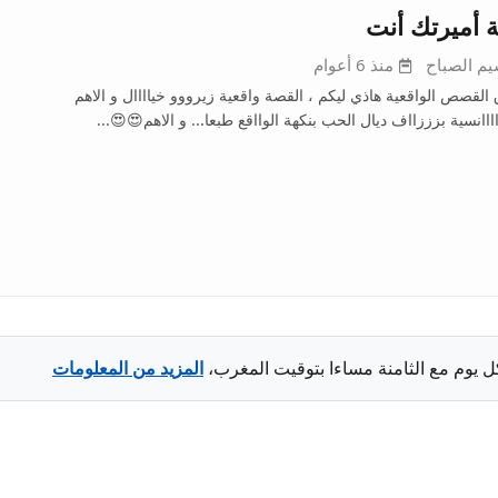
قصة أميرتك 
منذ 6 أعوام
نسيم الصب
عشاق القصص الواقعية هاذي ليكم ، القصة واقعية زيرووو خياااال و
روماااااانسية بزززااف ديال الحب بنكهة الوااقع طبعا... و الاهم
المزيد من المعلومات
كايتنشرو القصص والأجزاء كل يوم مع الث