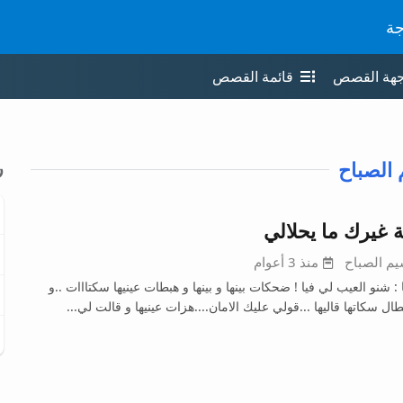
جة
جهة القصص
قائمة القصص
الصباح
ر
 غيرك ما يحلالي
يم الصباح
منذ 3 أعوام
: شنو العيب لي فيا ! ضحكات بينها و بينها و هبطات عينيها سكتااات ..و
ل سكاتها قاليها ...قولي عليك الامان....هزات عينيها و قالت لي...