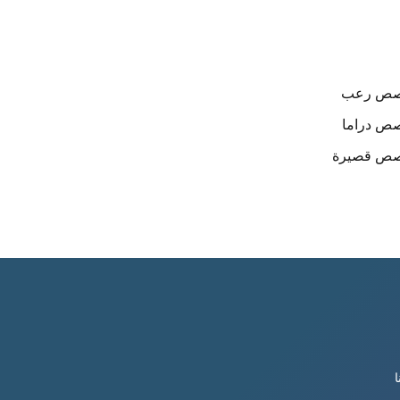
صص
رعب
صص
دراما
صص
قصيرة