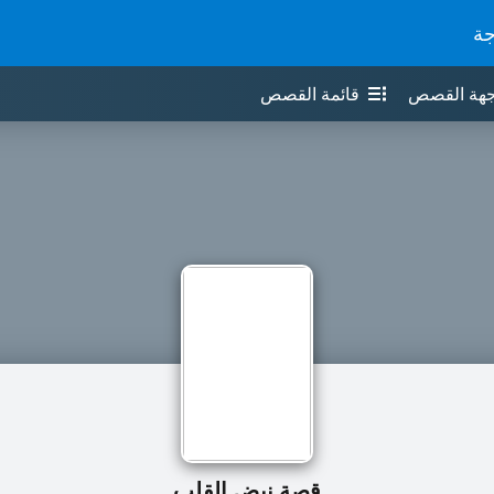
جة
جهة القصص
قائمة القصص
قصة نبض القلب