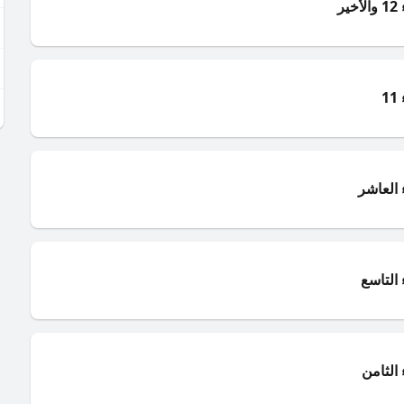
ر
1
 العاشر
التاسع
الثامن