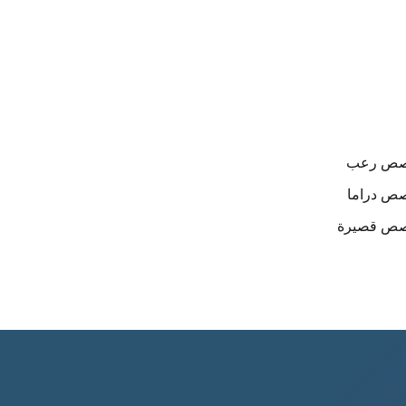
صص
رعب
صص
دراما
صص
قصيرة