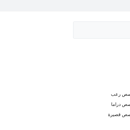
صص
رعب
صص
دراما
صص
قصيرة