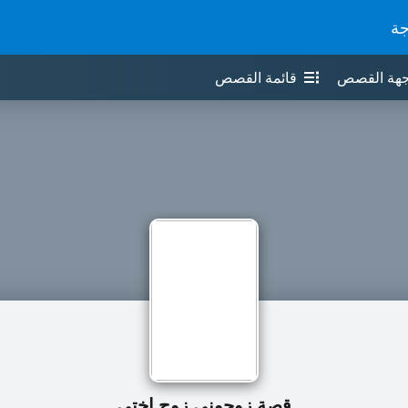
جة
جهة القصص
قائمة القصص
قصة زوجوني زوج اختي