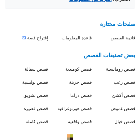
صفحات مختارة
قائمة القصص
قاعدة المعلومات
إقتراح قصة
بعض تصنيفات القصص
قصص
رومانسية
قصص
كوميدية
قصص
سفالة
قصص
رعب
قصص
حزينة
قصص
بوليسية
قصص
أكشن
قصص
دراما
قصص
تشويق
قصص
غموض
قصص
هورنوغرافية
قصص
قصيرة
قصص
خيال
قصص
واقعية
قصص
كاملة