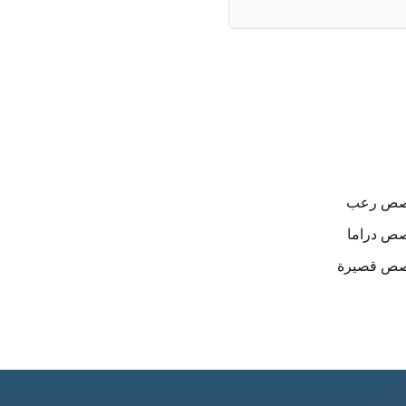
صص
رعب
صص
دراما
صص
قصيرة