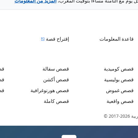
ل يوم مع الثامنة مساءا بتوقيت المغرب،
المزيد من المعلومات
قاعدة المعلومات
إقتراح قصة
قصص
كوميدية
قصص
سفالة
ق
قصص
بوليسية
قصص
أكشن
ق
قصص
غموض
قصص
هورنوغرافية
ق
قصص
واقعية
قصص
كاملة
بية
© 2017-2026